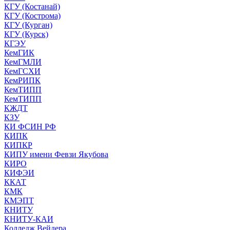
КГУ (Костанай)
КГУ (Кострома)
КГУ (Курган)
КГУ (Курск)
КГЭУ
КемГИК
КемГМЛИ
КемГСХИ
КемРИПК
КемТИПП
КемТИПП
КЖДТ
КЗУ
КИ ФСИН РФ
КИПК
КИПКР
КИПУ имени Февзи Якубова
КИРО
КИФЭИ
ККАТ
КМК
КМЭПТ
КНИТУ
КНИТУ-КАИ
Колледж Вейдера