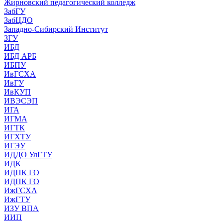
Жирновский педагогический колледж
ЗабГУ
ЗабЦДО
Западно-Сибирский Институт
ЗГУ
ИБД
ИБД АРБ
ИБПУ
ИвГСХА
ИвГУ
ИвКУП
ИВЭСЭП
ИГА
ИГМА
ИГТК
ИГХТУ
ИГЭУ
ИДДО УлГТУ
ИДК
ИДПК ГО
ИДПК ГО
ИжГСХА
ИжГТУ
ИЗУ ВПА
ИИП