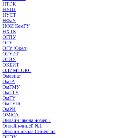
НТЭК
НУПТ
НУСТ
НФаУ
НФИ КемГУ
НХТК
ОГПУ
ОГУ
ОГУ (Орел)
ОГУЭТ
ОГЭУ
ОКБИТ
ОЛИМПОКС
Омавиат
ОмГА
ОмГМУ
ОмГТУ
ОмГУ
ОмГУПС
ОмРИ
ОМЮА
Онлайн школа номер 1
Онлайн-лицей №1
Онлайн-школа Синергия
ОНЭУ