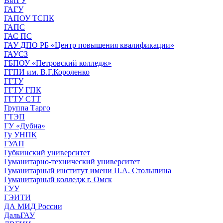
ВятГУ
ГАГУ
ГАПОУ ТСПК
ГАПС
ГАС ПС
ГАУ ДПО РБ «Центр повышения квалификации»
ГАУСЗ
ГБПОУ «Петровский колледж»
ГГПИ им. В.Г.Короленко
ГГТУ
ГГТУ ГПК
ГГТУ СТТ
Группа Тарго
ГТЭП
ГУ «Дубна»
Гу УНПК
ГУАП
Губкинский университет
Гуманитарно-технический университет
Гуманитарный институт имени П.А. Столыпина
Гуманитарный колледж г. Омск
ГУУ
ГЭИТИ
ДА МИД России
ДальГАУ