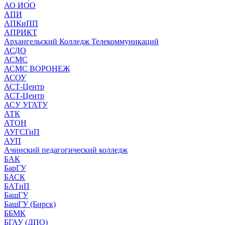
АО ИОО
АПИ
АПКиПП
АПРИКТ
Архангельский Колледж Телекоммуникаций
АСДО
АСМС
АСМС ВОРОНЕЖ
АСОУ
АСТ-Центр
АСТ-Центр
АСУ УГАТУ
АТК
АТОН
АУГСГиП
АУП
Ачинский педагогический колледж
БАК
БарГУ
БАСК
БАТиП
БашГУ
БашГУ (Бирск)
ББМК
БГАУ (ДПО)