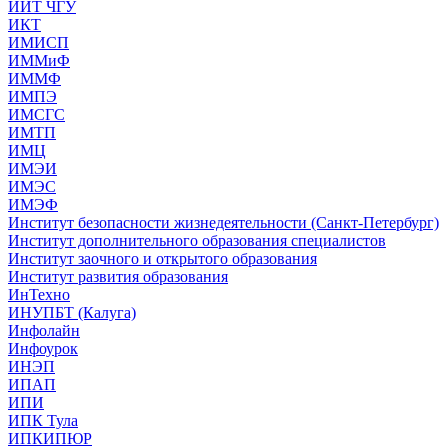
ИИТ ЧГУ
ИКТ
ИМИСП
ИММиФ
ИММФ
ИМПЭ
ИМСГС
ИМТП
ИМЦ
ИМЭИ
ИМЭС
ИМЭФ
Институт безопасности жизнедеятельности (Санкт-Петербург)
Институт дополнительного образования специалистов
Институт заочного и открытого образования
Институт развития образования
ИнТехно
ИНУПБТ (Калуга)
Инфолайн
Инфоурок
ИНЭП
ИПАП
ИПИ
ИПК Тула
ИПКИПЮР