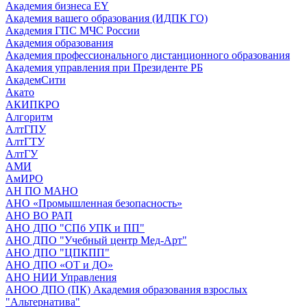
Академия бизнеса EY
Академия вашего образования (ИДПК ГО)
Академия ГПС МЧС России
Академия образования
Академия профессионального дистанционного образования
Академия управления при Президенте РБ
АкадемСити
Акато
АКИПКРО
Алгоритм
АлтГПУ
АлтГТУ
АлтГУ
АМИ
АмИРО
АН ПО МАНО
АНО «Промышленная безопасность»
АНО ВО РАП
АНО ДПО "СПб УПК и ПП"
АНО ДПО "Учебный центр Мед-Арт"
АНО ДПО "ЦПКПП"
АНО ДПО «ОТ и ДО»
АНО НИИ Управления
АНОО ДПО (ПК) Академия образования взрослых
"Альтернатива"