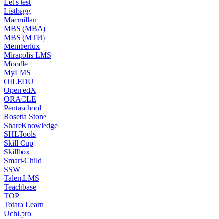
Let's test
Listbagg
Macmillan
MBS (MBA)
MBS (МТИ)
Memberlux
Mirapolis LMS
Moodle
MyLMS
OILEDU
Open edX
ORACLE
Pentaschool
Rosetta Stone
ShareKnowledge
SHLTools
Skill Cup
Skillbox
Smart-Child
SSW
TalentLMS
Teachbase
TOP
Totara Learn
Uchi.pro