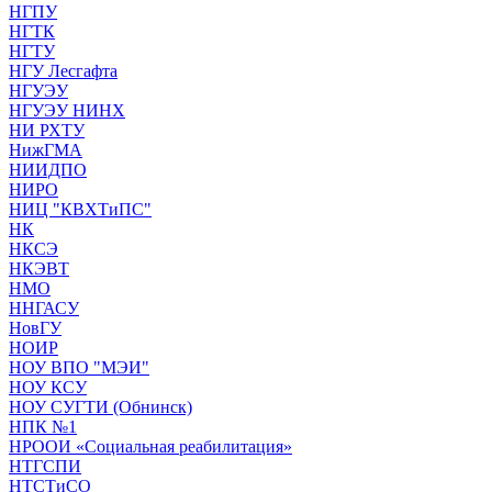
НГПУ
НГТК
НГТУ
НГУ Лесгафта
НГУЭУ
НГУЭУ НИНХ
НИ РХТУ
НижГМА
НИИДПО
НИРО
НИЦ "КВХТиПС"
НК
НКСЭ
НКЭВТ
НМО
ННГАСУ
НовГУ
НОИР
НОУ ВПО "МЭИ"
НОУ КСУ
НОУ СУГТИ (Обнинск)
НПК №1
НРООИ «Социальная реабилитация»
НТГСПИ
НТСТиСО