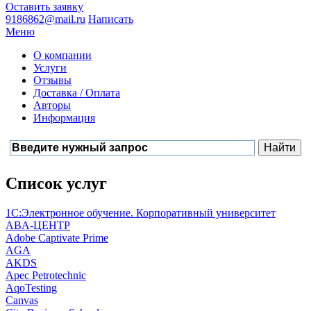
Оставить заявку
9186862@mail.ru
Написать
Меню
О компании
Услуги
Отзывы
Доставка / Оплата
Авторы
Информация
Список услуг
1С:Электронное обучение. Корпоративный университет
ABA-ЦЕНТР
Adobe Captivate Prime
AGA
AKDS
Apec Petrotechnic
AqoTesting
Canvas