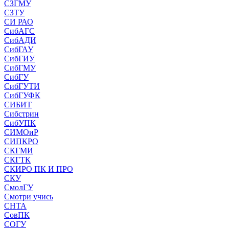
СЗГМУ
СЗТУ
СИ РАО
СибАГС
СибАДИ
СибГАУ
СибГИУ
СибГМУ
СибГУ
СибГУТИ
СибГУФК
СИБИТ
Сибстрин
СибУПК
СИМОиР
СИПКРО
СКГМИ
СКГТК
СКИРО ПК И ПРО
СКУ
СмолГУ
Смотри учись
СНТА
СовПК
СОГУ