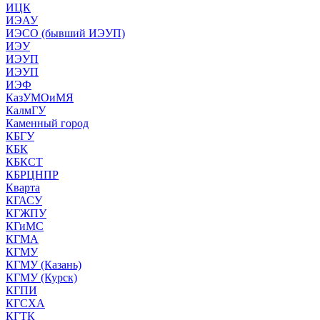
ИЦК
ИЭАУ
ИЭСО (бывший ИЭУП)
ИЭУ
ИЭУП
ИЭУП
ИЭФ
КазУМОиМЯ
КалмГУ
Каменный город
КБГУ
КБК
КБКСТ
КБРЦНПР
Кварта
КГАСУ
КГЖПУ
КГиМС
КГМА
КГМУ
КГМУ (Казань)
КГМУ (Курск)
КГПИ
КГСХА
КГТК