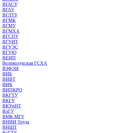
ВГАСУ
ВГАУ
ВГЛТУ
ВГМК
ВГМУ
ВГМХА
ВГСПУ
ВГУИТ
ВГУЭС
ВГУЮ
ВЕИП
Великолукская ГСХА
ВЗФЭИ
ВИБ
ВИВТ
ВИК
ВИПКРО
ВКГТУ
ВКГУ
ВКУиНТ
ВлГУ
ВМК МГУ
ВНИИ Труда
ВНШТ
ВоГТУ