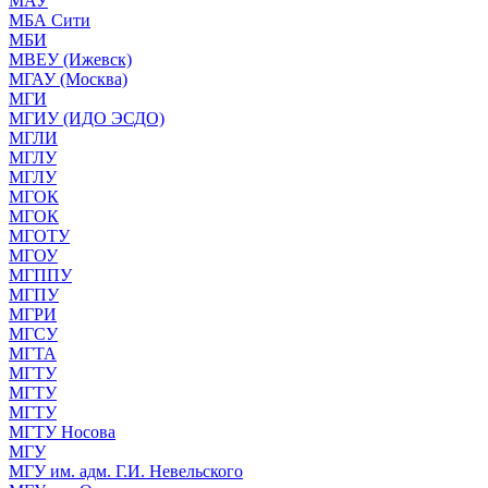
МАУ
МБА Сити
МБИ
МВЕУ (Ижевск)
МГАУ (Москва)
МГИ
МГИУ (ИДО ЭСДО)
МГЛИ
МГЛУ
МГЛУ
МГОК
МГОК
МГОТУ
МГОУ
МГППУ
МГПУ
МГРИ
МГСУ
МГТА
МГТУ
МГТУ
МГТУ
МГТУ Носова
МГУ
МГУ им. адм. Г.И. Невельского