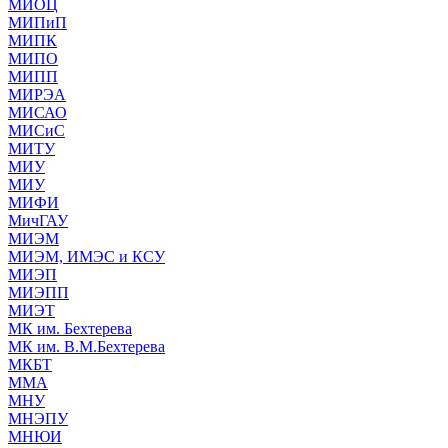
МИОЦ
МИПиП
МИПК
МИПО
МИПП
МИРЭА
МИСАО
МИСиС
МИТУ
МИУ
МИУ
МИФИ
МичГАУ
МИЭМ
МИЭМ, ИМЭС и КСУ
МИЭП
МИЭПП
МИЭТ
МК им. Бехтерева
МК им. В.М.Бехтерева
МКБТ
ММА
МНУ
МНЭПУ
МНЮИ