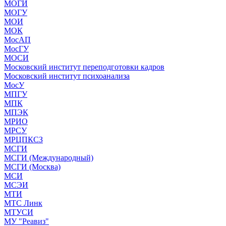
МОГИ
МОГУ
МОИ
МОК
МосАП
МосГУ
МОСИ
Московский институт переподготовки кадров
Московский институт психоанализа
МосУ
МПГУ
МПК
МПЭК
МРИО
МРСУ
МРЦПКСЗ
МСГИ
МСГИ (Международный)
МСГИ (Москва)
МСИ
МСЭИ
МТИ
МТС Линк
МТУСИ
МУ "Реавиз"