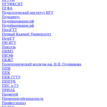
ПГУФКСИТ
ПГФА
Педагогический институт ИГУ
Педкампус
Педобразование.рф
Педобразование.рф
ПензГТУ
Первый Казачий Университет
ПетрГУ
ПИ ИГУ
Пиксель
ПИМУ
ПИЭФ
ПКЖТ
Политехнический колледж им. Н.Н. Годовикова
ППИ
ППК
ППК ГГТУ
ПППУК
ППС и ГЗ
ПРИАБ
Прометей
Промэнергобезопасность
Профессионал