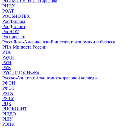
РНИМУ им. Н.И. Пирогова
РНЦХ
РОАТ
РОСБИОТЕХ
РосДиплом
РосДистант
РосНОУ
Роспросвет
Российско-Американский институт экономики и бизнеса
РПА Минюста России
РТА
РУДН
РУИ
РУК
РУС «ГЦОЛИФК»
Русско-Азиатский экономико-правовой колледж
РФЭИ
РФЭТ
РХГА
РХТУ
РЦБ
РЦОКОиИТ
РШДО
РШУ
РЭПК