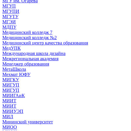
МГУ им. Огарева
МГУП
МГУПИ
МГУТУ
МГЭИ
МДПУ
Медицинский колледж 7
Медицинский колледж №2
Медицинский центр качества образования
МедУПК
Международная школа дизайна
Межрегиональная академия
Менеджер образования
МетаШкола
Мехмат ЮФУ
МИГКУ
МИГУП
МИГУП
МИИГАиК
МИИТ
МИИТ
МИИУЭП
МИЛ
Мининский университет
МИОО