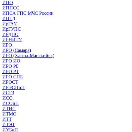
ИПО
ИППСС
ИПСА ГПС МЧС России
ИПТД
ИрГАУ
ИрГУПС
ИРДПО
ИРНИТУ
ИРО
ИРО (Самара)
ИРО (Ханты-Манскийск)
ИРО ИО
ИРО РБ
ИРО РТ
ИРО СПБ
ИРОСТ
ИРЭСПиП
ИСГЗ
ИСО
ИСОиП
ИТИС
ИТМО
ИТТ
ИТЭТ
ИУБиП