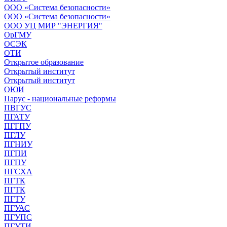
ООО «Система безопасности»
ООО «Система безопасности»
ООО УЦ МИР "ЭНЕРГИЯ"
ОрГМУ
ОСЭК
ОТИ
Открытое образование
Открытый институт
Открытый институт
ОЮИ
Парус - национальные реформы
ПВГУС
ПГАТУ
ПГГПУ
ПГЛУ
ПГНИУ
ПГПИ
ПГПУ
ПГСХА
ПГТК
ПГТК
ПГТУ
ПГУАС
ПГУПС
ПГУТИ