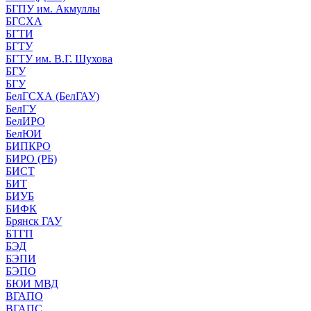
БГПУ им. Акмуллы
БГСХА
БГТИ
БГТУ
БГТУ им. В.Г. Шухова
БГУ
БГУ
БелГСХА (БелГАУ)
БелГУ
БелИРО
БелЮИ
БИПКРО
БИРО (РБ)
БИСТ
БИТ
БИУБ
БИФК
Брянск ГАУ
БТГП
БЭД
БЭПИ
БЭПО
БЮИ МВД
ВГАПО
ВГАПС