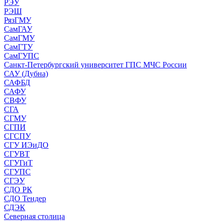
РЭУ
РЭШ
РязГМУ
СамГАУ
СамГМУ
СамГТУ
СамГУПС
Санкт-Петербургский университет ГПС МЧС России
САУ (Дубна)
САФБД
САФУ
СВФУ
СГА
СГМУ
СГПИ
СГСПУ
СГУ ИЭиДО
СГУВТ
СГУГиТ
СГУПС
СГЭУ
СДО РК
СДО Тендер
СДЭК
Северная столица