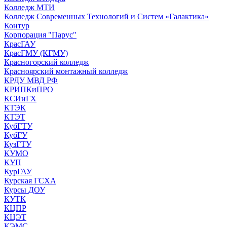
Колледж МТИ
Колледж Современных Технологий и Систем «Галактика»
Контур
Корпорация "Парус"
КрасГАУ
КрасГМУ (КГМУ)
Красногорский колледж
Красноярский монтажный колледж
КРДУ МВД РФ
КРИПКиПРО
КСИиГХ
КТЭК
КТЭТ
КубГТУ
КубГУ
КузГТУ
КУМО
КУП
КурГАУ
Курская ГСХА
Курсы ДОУ
КУТК
КЦПР
КЦЭТ
КЭМС