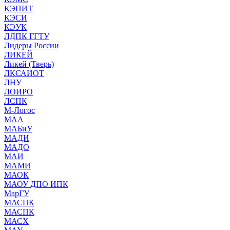
КЭПИТ
КЭСИ
КЭУК
ЛДПК ГГТУ
Лидеры России
ЛИКЕЙ
Ликей (Тверь)
ЛКСАИОТ
ЛНУ
ЛОИРО
ЛСПК
М-Логос
МАА
МАБиУ
МАДИ
МАДО
МАИ
МАМИ
МАОК
МАОУ ДПО ИПК
МарГУ
МАСПК
МАСПК
МАСХ