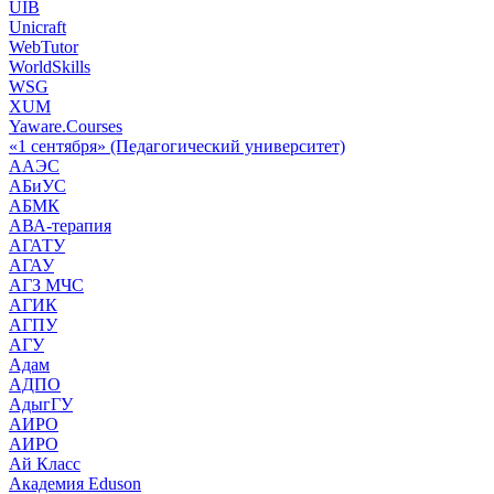
UIB
Unicraft
WebTutor
WorldSkills
WSG
XUM
Yaware.Courses
«1 сентября» (Педагогический университет)
ААЭС
АБиУС
АБМК
АВА-терапия
АГАТУ
АГАУ
АГЗ МЧС
АГИК
АГПУ
АГУ
Адам
АДПО
АдыгГУ
АИРО
АИРО
Ай Класс
Академия Eduson