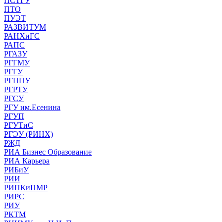
ПСТГУ
ПТО
ПУЭТ
РАЗВИТУМ
РАНХиГС
РАПС
РГАЗУ
РГГМУ
РГГУ
РГППУ
РГРТУ
РГСУ
РГУ им.Есенина
РГУП
РГУТиС
РГЭУ (РИНХ)
РЖД
РИА Бизнес Образование
РИА Карьера
РИБиУ
РИИ
РИПКиПМР
РИРС
РИУ
РКТМ