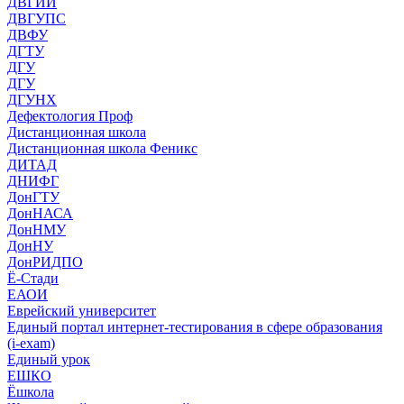
ДВГИИ
ДВГУПС
ДВФУ
ДГТУ
ДГУ
ДГУ
ДГУНХ
Дефектология Проф
Дистанционная школа
Дистанционная школа Феникс
ДИТАД
ДНИФГ
ДонГТУ
ДонНАСА
ДонНМУ
ДонНУ
ДонРИДПО
Ё-Стади
ЕАОИ
Еврейский университет
Единый портал интернет-тестирования в сфере образования
(i-exam)
Единый урок
ЕШКО
Ёшкола