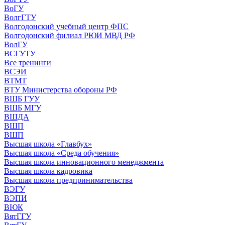
ВоГУ
ВолгГТУ
Волгодонский учебный центр ФПС
Волгодонский филиал РЮИ МВД РФ
ВолГУ
ВСГУТУ
Все тренинги
ВСЭИ
ВТМТ
ВТУ Министерства обороны РФ
ВШБ ГУУ
ВШБ МГУ
ВШДА
ВШП
ВШП
Высшая школа «Главбух»
Высшая школа «Среда обучения»
Высшая школа инновационного менеджмента
Высшая школа кадровика
Высшая школа предпринимательства
ВЭГУ
ВЭПИ
ВЮК
ВятГГУ