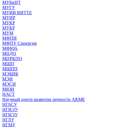
МУБиНТ
МУГУ
МУИВ ВИТТЕ
МУИР
МУКР
МУКР
МУМ
МФПИ
МФПУ Синергия
МФЮА
МЦДО
МЦРКПО
МШП
МШПП
МЭБИК
МЭИ
МЭСИ
МЮИ
НАСТ
Научный центр развития личности АКМЕ
НГАСУ
НГИЭУ
НГИЭУ
НГЛУ
НГМУ