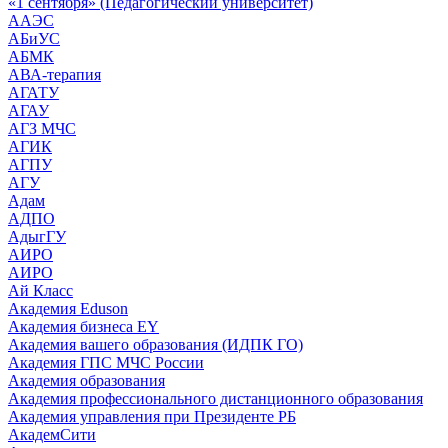
«1 сентября» (Педагогический университет)
ААЭС
АБиУС
АБМК
АВА-терапия
АГАТУ
АГАУ
АГЗ МЧС
АГИК
АГПУ
АГУ
Адам
АДПО
АдыгГУ
АИРО
АИРО
Ай Класс
Академия Eduson
Академия бизнеса EY
Академия вашего образования (ИДПК ГО)
Академия ГПС МЧС России
Академия образования
Академия профессионального дистанционного образования
Академия управления при Президенте РБ
АкадемСити