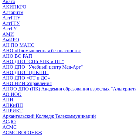
Акато
АКИПКРО
Алгоритм
АлтГПУ
АлтГТУ
АлтГУ
АМИ
АмИРО
АН ПО МАНО
АНО «Промышленная безопасность»
АНО ВО РАП
АНО ДПО "СПб УПК и ПП"
АНО ДПО "Учебный центр Мед-Арт"
АНО ДПО "ЦПКПП"
АНО ДПО «ОТ и ДО»
АНО НИИ Управления
АНОО ДПО (ПК) Академия образования взрослых "Альтернат
АО ИОО
АПИ
АПКиПП
АПРИКТ
Архангельский Колледж Телекоммуникаций
АСДО
АСМС
АСМС ВОРОНЕЖ