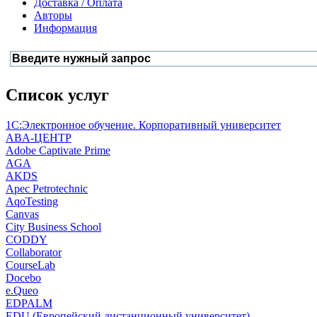
Доставка / Оплата
Авторы
Информация
Список услуг
1С:Электронное обучение. Корпоративный университет
ABA-ЦЕНТР
Adobe Captivate Prime
AGA
AKDS
Apec Petrotechnic
AqoTesting
Canvas
City Business School
CODDY
Collaborator
CourseLab
Docebo
e.Queo
EDPALM
EDU (Европейский дистанционный университет)