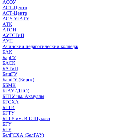
АСОУ
АСТ-Центр
АСТ-Центр
АСУ УГАТУ
АТК
АТОН
АУГСГиП
АУП
Ачинский педагогический колледж
БАК
БарГУ
БАСК
БАТиП
БашГУ
БашГУ (Бирск)
ББМК
БГАУ (ДПО)
БГПУ им. Акмуллы
БГСХА
БГТИ
БГТУ
БГТУ им. В.Г. Шухова
БГУ
БГУ
БелГСХА (БелГАУ)