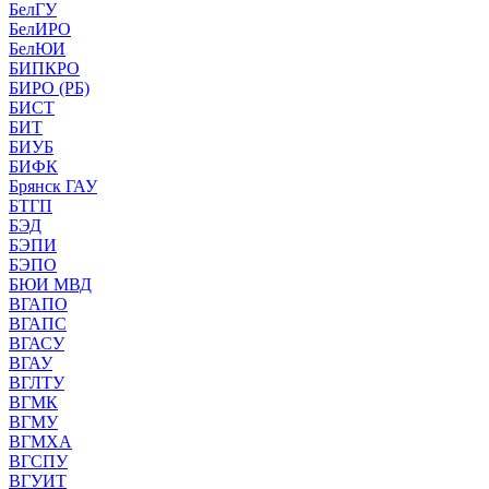
БелГУ
БелИРО
БелЮИ
БИПКРО
БИРО (РБ)
БИСТ
БИТ
БИУБ
БИФК
Брянск ГАУ
БТГП
БЭД
БЭПИ
БЭПО
БЮИ МВД
ВГАПО
ВГАПС
ВГАСУ
ВГАУ
ВГЛТУ
ВГМК
ВГМУ
ВГМХА
ВГСПУ
ВГУИТ