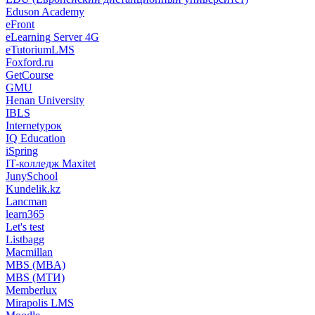
Eduson Academy
eFront
eLearning Server 4G
eTutoriumLMS
Foxford.ru
GetCourse
GMU
Henan University
IBLS
Internetурок
IQ Education
iSpring
IT-колледж Maxitet
JunySchool
Kundelik.kz
Lancman
learn365
Let's test
Listbagg
Macmillan
MBS (MBA)
MBS (МТИ)
Memberlux
Mirapolis LMS