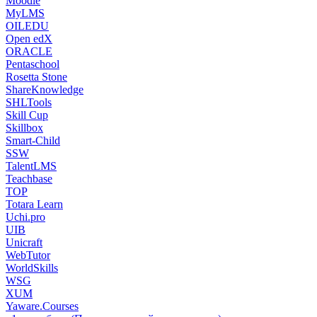
Moodle
MyLMS
OILEDU
Open edX
ORACLE
Pentaschool
Rosetta Stone
ShareKnowledge
SHLTools
Skill Cup
Skillbox
Smart-Child
SSW
TalentLMS
Teachbase
TOP
Totara Learn
Uchi.pro
UIB
Unicraft
WebTutor
WorldSkills
WSG
XUM
Yaware.Courses