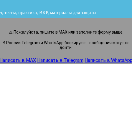
ч, тесты, практика, ВКР
или напишите нам прямо сейчас
⚠️ Пожалуйста, пишите в MAX или заполните форму выше.
В России Telegram и WhatsApp блокируют - сообщения могут не
дойти.
Написать в MAX
Написать в Telegram
Написать в WhatsAp