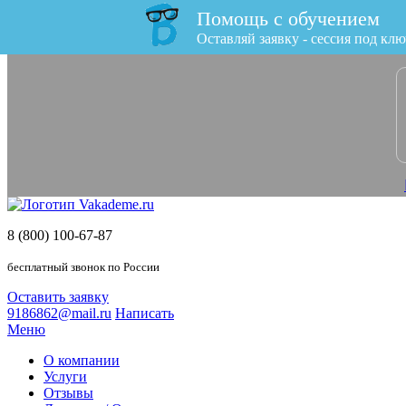
Помощь с обучением
x
Оставляй заявку - сессия под клю
8 (800) 100-67-87
бесплатный звонок по России
Оставить заявку
9186862@mail.ru
Написать
Меню
О компании
Услуги
Отзывы