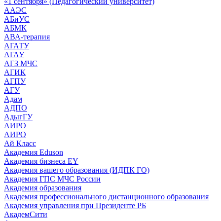
«1 сентября» (Педагогический университет)
ААЭС
АБиУС
АБМК
АВА-терапия
АГАТУ
АГАУ
АГЗ МЧС
АГИК
АГПУ
АГУ
Адам
АДПО
АдыгГУ
АИРО
АИРО
Ай Класс
Академия Eduson
Академия бизнеса EY
Академия вашего образования (ИДПК ГО)
Академия ГПС МЧС России
Академия образования
Академия профессионального дистанционного образования
Академия управления при Президенте РБ
АкадемСити