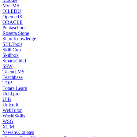
Moodle
MyLMS
OILEDU
Open edX
ORACLE
Pentaschool
Rosetta Stone
ShareKnowledge
SHLTools
Skill Cup
Skillbox
Smart-Child
SSW
TalentLMS
Teachbase
TOP
Totara Learn
Uchi.pro
UIB
Unicraft
WebTutor
WorldSkills
WSG
XUM
Yaware.Courses