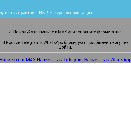
ч, тесты, практика, ВКР
или напишите нам прямо сейчас
⚠️ Пожалуйста, пишите в MAX или заполните форму выше.
В России Telegram и WhatsApp блокируют - сообщения могут не
дойти.
Написать в MAX
Написать в Telegram
Написать в WhatsAp