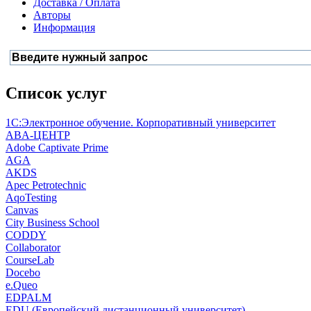
Доставка / Оплата
Авторы
Информация
Список услуг
1С:Электронное обучение. Корпоративный университет
ABA-ЦЕНТР
Adobe Captivate Prime
AGA
AKDS
Apec Petrotechnic
AqoTesting
Canvas
City Business School
CODDY
Collaborator
CourseLab
Docebo
e.Queo
EDPALM
EDU (Европейский дистанционный университет)