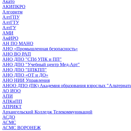
Акато
АКИПКРО
Алгоритм
АлтГПУ
АлтГТУ
АлтГУ
АМИ
АмИРО
АН ПО МАНО
АНО «Промышленная безопасность»
АНО ВО РАП
АНО ДПО "СПб УПК и ПП"
АНО ДПО "Учебный центр Мед-Арт"
АНО ДПО "ЦПКПП"
АНО ДПО «ОТ и ДО»
АНО НИИ Управления
АНОО ДПО (ПК) Академия образования взрослых "Альтернат
АО ИОО
АПИ
АПКиПП
АПРИКТ
Архангельский Колледж Телекоммуникаций
АСДО
АСМС
АСМС ВОРОНЕЖ