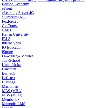
Eduson Academy
eFront
eLearning Server 4G
eTutoriumLMS
Foxford.ru
GetCourse
GMU
Henan University
IBLS
Internetурок
IQ Education
iSpring
IT-колледж Maxitet
JunySchool
Kundelik.kz
Lancman
learn365
Let's test
Listbagg
Macmillan
MBS (MBA)
MBS (МТИ)
Memberlux
Mirapolis LMS