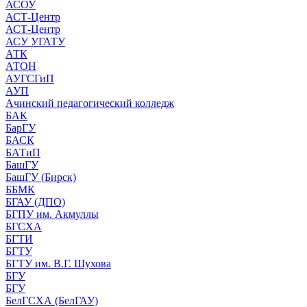
АСОУ
АСТ-Центр
АСТ-Центр
АСУ УГАТУ
АТК
АТОН
АУГСГиП
АУП
Ачинский педагогический колледж
БАК
БарГУ
БАСК
БАТиП
БашГУ
БашГУ (Бирск)
ББМК
БГАУ (ДПО)
БГПУ им. Акмуллы
БГСХА
БГТИ
БГТУ
БГТУ им. В.Г. Шухова
БГУ
БГУ
БелГСХА (БелГАУ)