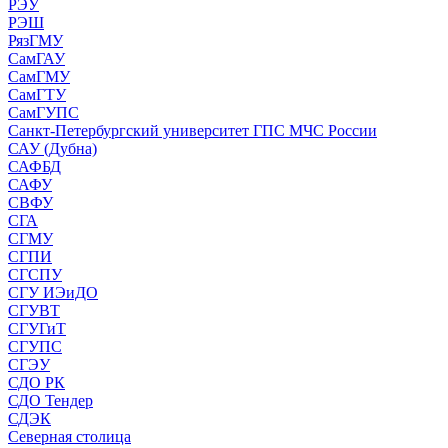
РЭУ
РЭШ
РязГМУ
СамГАУ
СамГМУ
СамГТУ
СамГУПС
Санкт-Петербургский университет ГПС МЧС России
САУ (Дубна)
САФБД
САФУ
СВФУ
СГА
СГМУ
СГПИ
СГСПУ
СГУ ИЭиДО
СГУВТ
СГУГиТ
СГУПС
СГЭУ
СДО РК
СДО Тендер
СДЭК
Северная столица