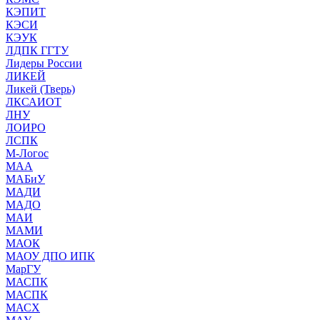
КЭПИТ
КЭСИ
КЭУК
ЛДПК ГГТУ
Лидеры России
ЛИКЕЙ
Ликей (Тверь)
ЛКСАИОТ
ЛНУ
ЛОИРО
ЛСПК
М-Логос
МАА
МАБиУ
МАДИ
МАДО
МАИ
МАМИ
МАОК
МАОУ ДПО ИПК
МарГУ
МАСПК
МАСПК
МАСХ