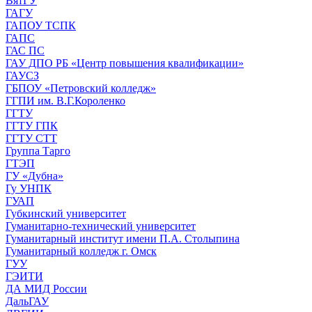
ВятГУ
ГАГУ
ГАПОУ ТСПК
ГАПС
ГАС ПС
ГАУ ДПО РБ «Центр повышения квалификации»
ГАУСЗ
ГБПОУ «Петровский колледж»
ГГПИ им. В.Г.Короленко
ГГТУ
ГГТУ ГПК
ГГТУ СТТ
Группа Тарго
ГТЭП
ГУ «Дубна»
Гу УНПК
ГУАП
Губкинский университет
Гуманитарно-технический университет
Гуманитарный институт имени П.А. Столыпина
Гуманитарный колледж г. Омск
ГУУ
ГЭИТИ
ДА МИД России
ДальГАУ