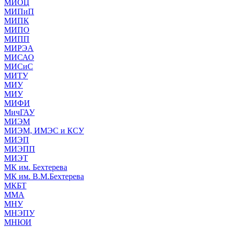
МИОЦ
МИПиП
МИПК
МИПО
МИПП
МИРЭА
МИСАО
МИСиС
МИТУ
МИУ
МИУ
МИФИ
МичГАУ
МИЭМ
МИЭМ, ИМЭС и КСУ
МИЭП
МИЭПП
МИЭТ
МК им. Бехтерева
МК им. В.М.Бехтерева
МКБТ
ММА
МНУ
МНЭПУ
МНЮИ