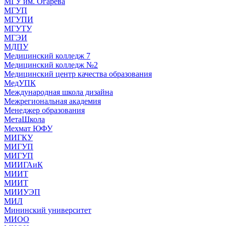
МГУ им. Огарева
МГУП
МГУПИ
МГУТУ
МГЭИ
МДПУ
Медицинский колледж 7
Медицинский колледж №2
Медицинский центр качества образования
МедУПК
Международная школа дизайна
Межрегиональная академия
Менеджер образования
МетаШкола
Мехмат ЮФУ
МИГКУ
МИГУП
МИГУП
МИИГАиК
МИИТ
МИИТ
МИИУЭП
МИЛ
Мининский университет
МИОО