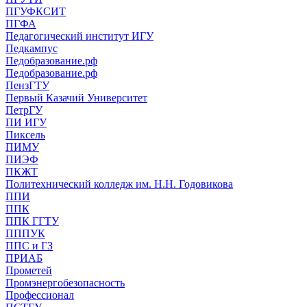
ПГУФКСИТ
ПГФА
Педагогический институт ИГУ
Педкампус
Педобразование.рф
Педобразование.рф
ПензГТУ
Первый Казачий Университет
ПетрГУ
ПИ ИГУ
Пиксель
ПИМУ
ПИЭФ
ПКЖТ
Политехнический колледж им. Н.Н. Годовикова
ППИ
ППК
ППК ГГТУ
ПППУК
ППС и ГЗ
ПРИАБ
Прометей
Промэнергобезопасность
Профессионал