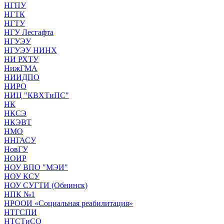
НГПУ
НГТК
НГТУ
НГУ Лесгафта
НГУЭУ
НГУЭУ НИНХ
НИ РХТУ
НижГМА
НИИДПО
НИРО
НИЦ "КВХТиПС"
НК
НКСЭ
НКЭВТ
НМО
ННГАСУ
НовГУ
НОИР
НОУ ВПО "МЭИ"
НОУ КСУ
НОУ СУГТИ (Обнинск)
НПК №1
НРООИ «Социальная реабилитация»
НТГСПИ
НТСТиСО