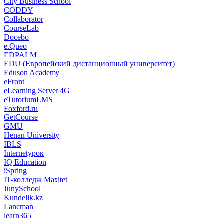
City Business School
CODDY
Collaborator
CourseLab
Docebo
e.Queo
EDPALM
EDU (Европейский дистанционный университет)
Eduson Academy
eFront
eLearning Server 4G
eTutoriumLMS
Foxford.ru
GetCourse
GMU
Henan University
IBLS
Internetурок
IQ Education
iSpring
IT-колледж Maxitet
JunySchool
Kundelik.kz
Lancman
learn365