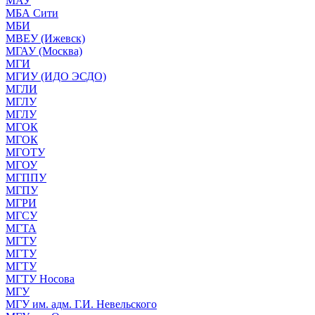
МАУ
МБА Сити
МБИ
МВЕУ (Ижевск)
МГАУ (Москва)
МГИ
МГИУ (ИДО ЭСДО)
МГЛИ
МГЛУ
МГЛУ
МГОК
МГОК
МГОТУ
МГОУ
МГППУ
МГПУ
МГРИ
МГСУ
МГТА
МГТУ
МГТУ
МГТУ
МГТУ Носова
МГУ
МГУ им. адм. Г.И. Невельского