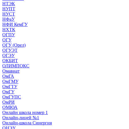
НТЭК
НУПТ
НУСТ
НФаУ
НФИ КемГУ
НХТК
ОГПУ
ОГУ
ОГУ (Орел)
ОГУЭТ
ОГЭУ
ОКБИТ
ОЛИМПОКС
Омавиат
ОмГА
ОмГМУ
ОмГТУ
ОмГУ
ОмГУПС
ОмРИ
ОМЮА
Онлайн школа номер 1
Онлайн-лицей №1
Онлайн-школа Синергия
ОНЭУ