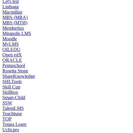
Let's test
Listbagg
Macmillan
MBS (MBA)
MBS (МТИ)
Memberlux
Mirapolis LMS
Moodle
MyLMS
OILEDU
Open edX
ORACLE
Pentaschool
Rosetta Stone
ShareKnowledge
SHLTools
Skill Cup
Skillbox
Smart-Child
SSW
TalentLMS
Teachbase
TOP
Totara Learn
Uchi.pro