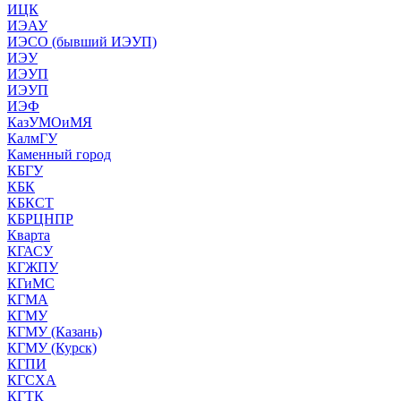
ИЦК
ИЭАУ
ИЭСО (бывший ИЭУП)
ИЭУ
ИЭУП
ИЭУП
ИЭФ
КазУМОиМЯ
КалмГУ
Каменный город
КБГУ
КБК
КБКСТ
КБРЦНПР
Кварта
КГАСУ
КГЖПУ
КГиМС
КГМА
КГМУ
КГМУ (Казань)
КГМУ (Курск)
КГПИ
КГСХА
КГТК