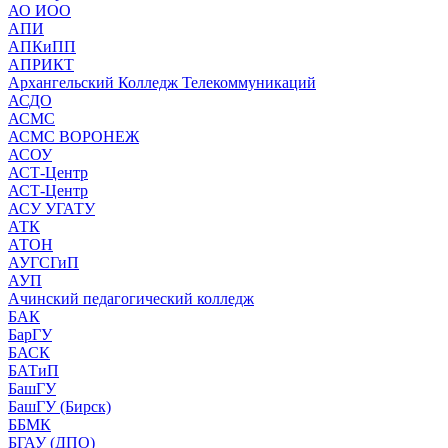
АО ИОО
АПИ
АПКиПП
АПРИКТ
Архангельский Колледж Телекоммуникаций
АСДО
АСМС
АСМС ВОРОНЕЖ
АСОУ
АСТ-Центр
АСТ-Центр
АСУ УГАТУ
АТК
АТОН
АУГСГиП
АУП
Ачинский педагогический колледж
БАК
БарГУ
БАСК
БАТиП
БашГУ
БашГУ (Бирск)
ББМК
БГАУ (ДПО)