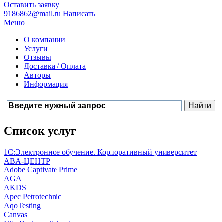
Оставить заявку
9186862@mail.ru
Написать
Меню
О компании
Услуги
Отзывы
Доставка / Оплата
Авторы
Информация
Список услуг
1С:Электронное обучение. Корпоративный университет
ABA-ЦЕНТР
Adobe Captivate Prime
AGA
AKDS
Apec Petrotechnic
AqoTesting
Canvas