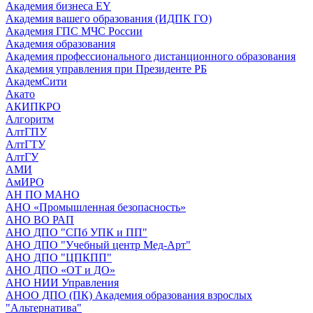
Академия бизнеса EY
Академия вашего образования (ИДПК ГО)
Академия ГПС МЧС России
Академия образования
Академия профессионального дистанционного образования
Академия управления при Президенте РБ
АкадемСити
Акато
АКИПКРО
Алгоритм
АлтГПУ
АлтГТУ
АлтГУ
АМИ
АмИРО
АН ПО МАНО
АНО «Промышленная безопасность»
АНО ВО РАП
АНО ДПО "СПб УПК и ПП"
АНО ДПО "Учебный центр Мед-Арт"
АНО ДПО "ЦПКПП"
АНО ДПО «ОТ и ДО»
АНО НИИ Управления
АНОО ДПО (ПК) Академия образования взрослых
"Альтернатива"