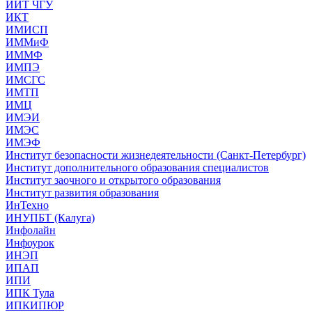
ИИТ ЧГУ
ИКТ
ИМИСП
ИММиФ
ИММФ
ИМПЭ
ИМСГС
ИМТП
ИМЦ
ИМЭИ
ИМЭС
ИМЭФ
Институт безопасности жизнедеятельности (Санкт-Петербург)
Институт дополнительного образования специалистов
Институт заочного и открытого образования
Институт развития образования
ИнТехно
ИНУПБТ (Калуга)
Инфолайн
Инфоурок
ИНЭП
ИПАП
ИПИ
ИПК Тула
ИПКИПЮР