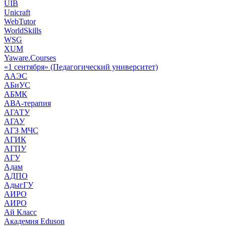
UIB
Unicraft
WebTutor
WorldSkills
WSG
XUM
Yaware.Courses
«1 сентября» (Педагогический университет)
ААЭС
АБиУС
АБМК
АВА-терапия
АГАТУ
АГАУ
АГЗ МЧС
АГИК
АГПУ
АГУ
Адам
АДПО
АдыгГУ
АИРО
АИРО
Ай Класс
Академия Eduson