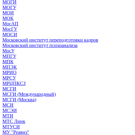
МОГИ
МОГУ
МОИ
МОК
МосАП
МосГУ
МОСИ
Московский институт переподготовки кадров
Московский институт психоанализа
МосУ
МПГУ
МПК
МПЭК
МРИО
МРСУ
МРЦПКСЗ
МСГИ
МСГИ (Международный)
МСГИ (Москва)
МСИ
МСЭИ
МТИ
МТС Линк
МТУСИ
МУ "Реавиз"