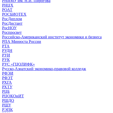
РНИМУ им. Н.И. Пирогова
РНЦХ
РОАТ
РОСБИОТЕХ
РосДиплом
РосДистант
РосНОУ
Роспросвет
Российско-Американский институт экономики и бизнеса
РПА Минюста России
РТА
РУДН
РУИ
РУК
РУС «ГЦОЛИФК»
Русско-Азиатский экономико-правовой колледж
РФЭИ
РФЭТ
РХГА
РХТУ
РЦБ
РЦОКОиИТ
РШДО
РШУ
РЭПК