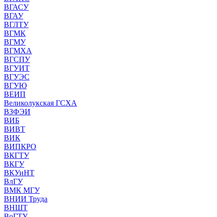
ВГАСУ
ВГАУ
ВГЛТУ
ВГМК
ВГМУ
ВГМХА
ВГСПУ
ВГУИТ
ВГУЭС
ВГУЮ
ВЕИП
Великолукская ГСХА
ВЗФЭИ
ВИБ
ВИВТ
ВИК
ВИПКРО
ВКГТУ
ВКГУ
ВКУиНТ
ВлГУ
ВМК МГУ
ВНИИ Труда
ВНШТ
ВоГТУ