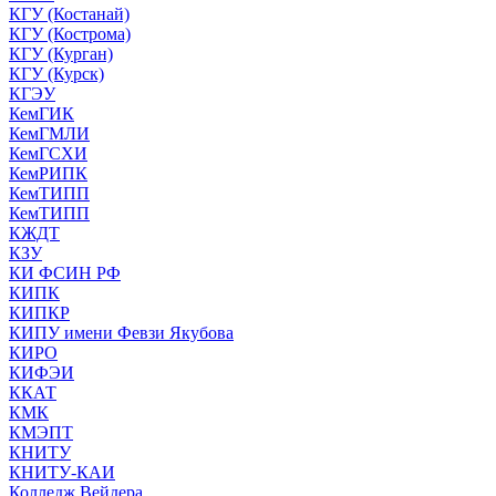
КГУ (Костанай)
КГУ (Кострома)
КГУ (Курган)
КГУ (Курск)
КГЭУ
КемГИК
КемГМЛИ
КемГСХИ
КемРИПК
КемТИПП
КемТИПП
КЖДТ
КЗУ
КИ ФСИН РФ
КИПК
КИПКР
КИПУ имени Февзи Якубова
КИРО
КИФЭИ
ККАТ
КМК
КМЭПТ
КНИТУ
КНИТУ-КАИ
Колледж Вейдера