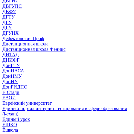
ДВГИИ
ДВГУПС
ДВФУ
ДГТУ
ДГУ
ДГУ
ДГУНХ
Дефектология Проф
Дистанционная школа
Дистанционная школа Феникс
ДИТАД
ДНИФГ
ДонГТУ
ДонНАСА
ДонНМУ
ДонНУ
ДонРИДПО
Ё-Стади
ЕАОИ
Еврейский университет
Единый портал интернет-тестирования в сфере образования
(i-exam)
Единый урок
ЕШКО
Ёшкола