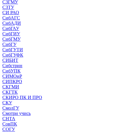
СЗГМУ
СЗТУ
СИ РАО
СибАГС
СибАДИ
СибГАУ
СибГИУ
СибГМУ
СибГУ
СибГУТИ
СибГУФК
СИБИТ
Сибстрин
СибУПК
СИМОиР
СИПКРО
СКГМИ
СКГТК
СКИРО ПК И ПРО
СКУ
СмолГУ
Смотри учись
СНТА
СовПК
СОГУ