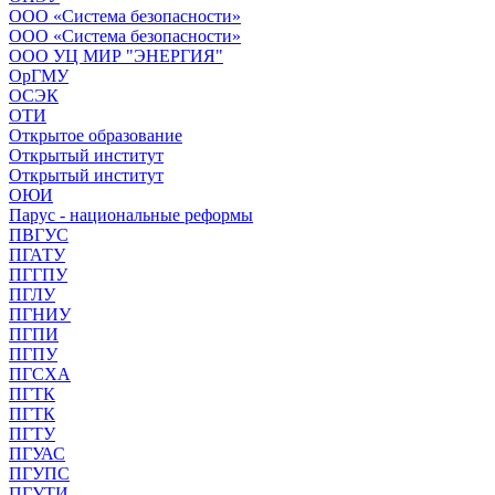
ООО «Система безопасности»
ООО «Система безопасности»
ООО УЦ МИР "ЭНЕРГИЯ"
ОрГМУ
ОСЭК
ОТИ
Открытое образование
Открытый институт
Открытый институт
ОЮИ
Парус - национальные реформы
ПВГУС
ПГАТУ
ПГГПУ
ПГЛУ
ПГНИУ
ПГПИ
ПГПУ
ПГСХА
ПГТК
ПГТК
ПГТУ
ПГУАС
ПГУПС
ПГУТИ