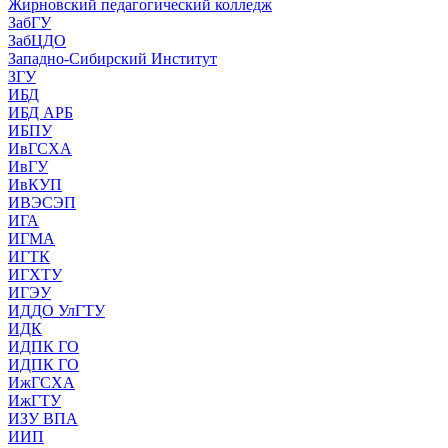
Жирновский педагогический колледж
ЗабГУ
ЗабЦДО
Западно-Сибирский Институт
ЗГУ
ИБД
ИБД АРБ
ИБПУ
ИвГСХА
ИвГУ
ИвКУП
ИВЭСЭП
ИГА
ИГМА
ИГТК
ИГХТУ
ИГЭУ
ИДДО УлГТУ
ИДК
ИДПК ГО
ИДПК ГО
ИжГСХА
ИжГТУ
ИЗУ ВПА
ИИП