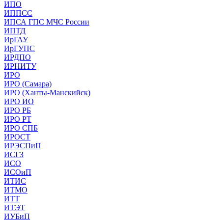
ИПО
ИППСС
ИПСА ГПС МЧС России
ИПТД
ИрГАУ
ИрГУПС
ИРДПО
ИРНИТУ
ИРО
ИРО (Самара)
ИРО (Ханты-Манскийск)
ИРО ИО
ИРО РБ
ИРО РТ
ИРО СПБ
ИРОСТ
ИРЭСПиП
ИСГЗ
ИСО
ИСОиП
ИТИС
ИТМО
ИТТ
ИТЭТ
ИУБиП