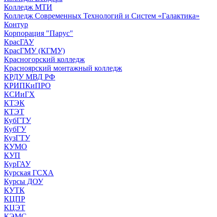
Колледж МТИ
Колледж Современных Технологий и Систем «Галактика»
Контур
Корпорация "Парус"
КрасГАУ
КрасГМУ (КГМУ)
Красногорский колледж
Красноярский монтажный колледж
КРДУ МВД РФ
КРИПКиПРО
КСИиГХ
КТЭК
КТЭТ
КубГТУ
КубГУ
КузГТУ
КУМО
КУП
КурГАУ
Курская ГСХА
Курсы ДОУ
КУТК
КЦПР
КЦЭТ
КЭМС