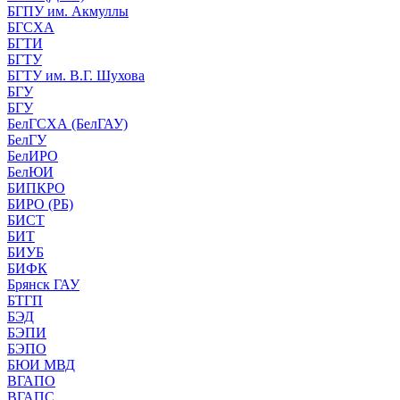
БГПУ им. Акмуллы
БГСХА
БГТИ
БГТУ
БГТУ им. В.Г. Шухова
БГУ
БГУ
БелГСХА (БелГАУ)
БелГУ
БелИРО
БелЮИ
БИПКРО
БИРО (РБ)
БИСТ
БИТ
БИУБ
БИФК
Брянск ГАУ
БТГП
БЭД
БЭПИ
БЭПО
БЮИ МВД
ВГАПО
ВГАПС