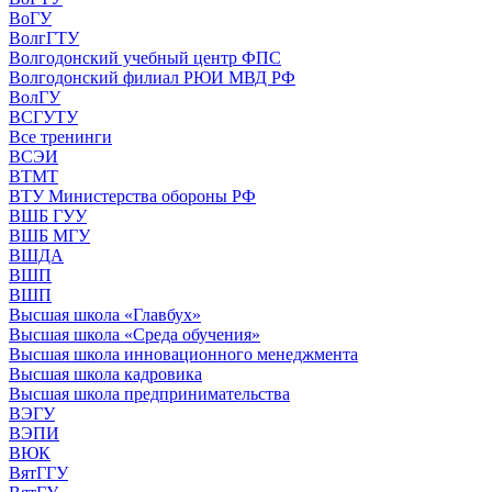
ВоГУ
ВолгГТУ
Волгодонский учебный центр ФПС
Волгодонский филиал РЮИ МВД РФ
ВолГУ
ВСГУТУ
Все тренинги
ВСЭИ
ВТМТ
ВТУ Министерства обороны РФ
ВШБ ГУУ
ВШБ МГУ
ВШДА
ВШП
ВШП
Высшая школа «Главбух»
Высшая школа «Среда обучения»
Высшая школа инновационного менеджмента
Высшая школа кадровика
Высшая школа предпринимательства
ВЭГУ
ВЭПИ
ВЮК
ВятГГУ