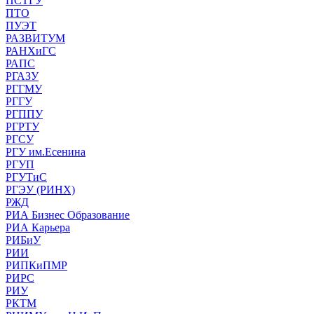
ПСТГУ
ПТО
ПУЭТ
РАЗВИТУМ
РАНХиГС
РАПС
РГАЗУ
РГГМУ
РГГУ
РГППУ
РГРТУ
РГСУ
РГУ им.Есенина
РГУП
РГУТиС
РГЭУ (РИНХ)
РЖД
РИА Бизнес Образование
РИА Карьера
РИБиУ
РИИ
РИПКиПМР
РИРС
РИУ
РКТМ