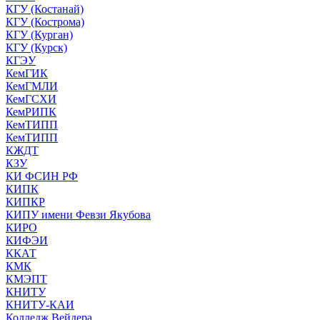
КГУ (Костанай)
КГУ (Кострома)
КГУ (Курган)
КГУ (Курск)
КГЭУ
КемГИК
КемГМЛИ
КемГСХИ
КемРИПК
КемТИПП
КемТИПП
КЖДТ
КЗУ
КИ ФСИН РФ
КИПК
КИПКР
КИПУ имени Февзи Якубова
КИРО
КИФЭИ
ККАТ
КМК
КМЭПТ
КНИТУ
КНИТУ-КАИ
Колледж Вейдера