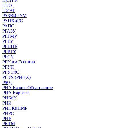
ПСТГУ
ПТО
ПУЭТ
РАЗВИТУМ
РАНХиГС
РАПС
РГАЗУ
РГГМУ
РГГУ
РГППУ
РГРТУ
РГСУ
РГУ им.Есенина
РГУП
РГУТиС
РГЭУ (РИНХ)
РЖД
РИА Бизнес Образование
РИА Карьера
РИБиУ
РИИ
РИПКиПМР
РИРС
РИУ
РКТМ