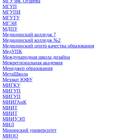
МГУ им. Огарева
МГУП
МГУПИ
МГУТУ
МГЭИ
МДПУ
Медицинский колледж 7
Медицинский колледж №2
Медицинский центр качества образования
МедУПК
Международная школа дизайна
Межрегиональная академия
Менеджер образования
МетаШкола
Мехмат ЮФУ
МИГКУ
МИГУП
МИГУП
МИИГАиК
МИИТ
МИИТ
МИИУЭП
МИЛ
Мининский университет
МИОО