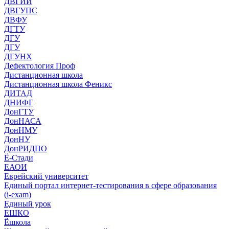
ДВГИИ
ДВГУПС
ДВФУ
ДГТУ
ДГУ
ДГУ
ДГУНХ
Дефектология Проф
Дистанционная школа
Дистанционная школа Феникс
ДИТАД
ДНИФГ
ДонГТУ
ДонНАСА
ДонНМУ
ДонНУ
ДонРИДПО
Ё-Стади
ЕАОИ
Еврейский университет
Единый портал интернет-тестирования в сфере образования
(i-exam)
Единый урок
ЕШКО
Ёшкола