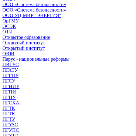
ООО «Система безопасности»
ООО «Система безопасности»
ООО УЦ МИР "ЭНЕРГИЯ"
ОрГМУ
ОСЭК
ОТИ
Открытое образование
Открытый институт
Открытый институт
ОЮИ
Парус - национальные реформы
ПВГУС
ПГАТУ
ПГГПУ
ПГЛУ
ПГНИУ
ПГПИ
ПГПУ
ПГСХА
ПГТК
ПГТК
ПГТУ
ПГУАС
ПГУПС
ПГУТИ