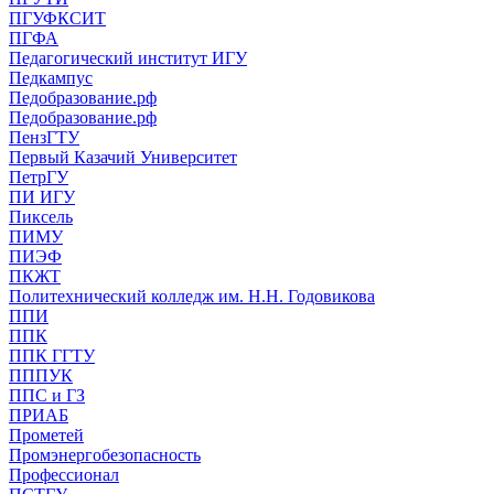
ПГУФКСИТ
ПГФА
Педагогический институт ИГУ
Педкампус
Педобразование.рф
Педобразование.рф
ПензГТУ
Первый Казачий Университет
ПетрГУ
ПИ ИГУ
Пиксель
ПИМУ
ПИЭФ
ПКЖТ
Политехнический колледж им. Н.Н. Годовикова
ППИ
ППК
ППК ГГТУ
ПППУК
ППС и ГЗ
ПРИАБ
Прометей
Промэнергобезопасность
Профессионал