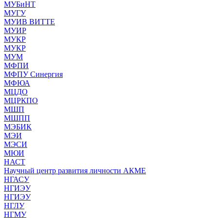
МУБиНТ
МУГУ
МУИВ ВИТТЕ
МУИР
МУКР
МУКР
МУМ
МФПИ
МФПУ Синергия
МФЮА
МЦДО
МЦРКПО
МШП
МШПП
МЭБИК
МЭИ
МЭСИ
МЮИ
НАСТ
Научный центр развития личности АКМЕ
НГАСУ
НГИЭУ
НГИЭУ
НГЛУ
НГМУ