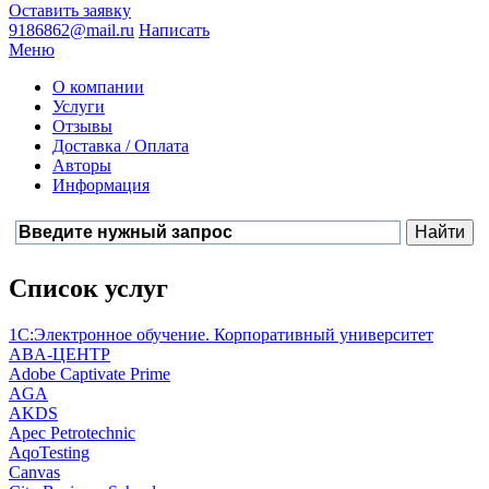
Оставить заявку
9186862@mail.ru
Написать
Меню
О компании
Услуги
Отзывы
Доставка / Оплата
Авторы
Информация
Список услуг
1С:Электронное обучение. Корпоративный университет
ABA-ЦЕНТР
Adobe Captivate Prime
AGA
AKDS
Apec Petrotechnic
AqoTesting
Canvas