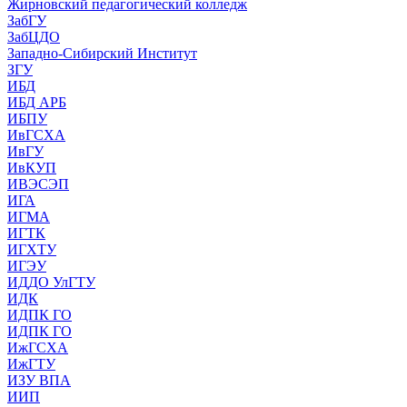
Жирновский педагогический колледж
ЗабГУ
ЗабЦДО
Западно-Сибирский Институт
ЗГУ
ИБД
ИБД АРБ
ИБПУ
ИвГСХА
ИвГУ
ИвКУП
ИВЭСЭП
ИГА
ИГМА
ИГТК
ИГХТУ
ИГЭУ
ИДДО УлГТУ
ИДК
ИДПК ГО
ИДПК ГО
ИжГСХА
ИжГТУ
ИЗУ ВПА
ИИП