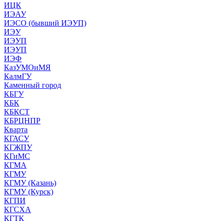
ИЦК
ИЭАУ
ИЭСО (бывший ИЭУП)
ИЭУ
ИЭУП
ИЭУП
ИЭФ
КазУМОиМЯ
КалмГУ
Каменный город
КБГУ
КБК
КБКСТ
КБРЦНПР
Кварта
КГАСУ
КГЖПУ
КГиМС
КГМА
КГМУ
КГМУ (Казань)
КГМУ (Курск)
КГПИ
КГСХА
КГТК