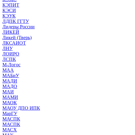
КЭПИТ
КЭСИ
КЭУК
ЛДПК ГГТУ
Лидеры России
ЛИКЕЙ
Ликей (Тверь)
ЛКСАИОТ
ЛНУ
ЛОИРО
ЛСПК
М-Логос
МАА
МАБиУ
МАДИ
МАДО
МАИ
МАМИ
МАОК
МАОУ ДПО ИПК
МарГУ
МАСПК
МАСПК
МАСХ