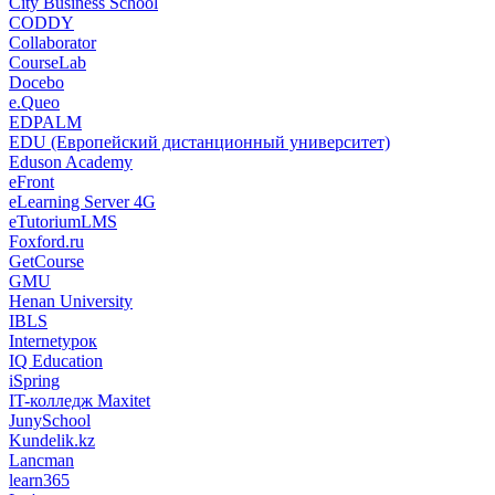
City Business School
CODDY
Collaborator
CourseLab
Docebo
e.Queo
EDPALM
EDU (Европейский дистанционный университет)
Eduson Academy
eFront
eLearning Server 4G
eTutoriumLMS
Foxford.ru
GetCourse
GMU
Henan University
IBLS
Internetурок
IQ Education
iSpring
IT-колледж Maxitet
JunySchool
Kundelik.kz
Lancman
learn365