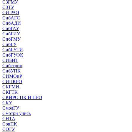
СЗГМУ
СЗТУ
СИ РАО
СибАГС
СибАДИ
СибГАУ
СибГИУ
СибГМУ
СибГУ
СибГУТИ
СибГУФК
СИБИТ
Сибстрин
СибУПК
СИМОиР
СИПКРО
СКГМИ
СКГТК
СКИРО ПК И ПРО
СКУ
СмолГУ
Смотри учись
СНТА
СовПК
СОГУ