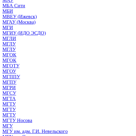
МАУ
МБА Сити
МБИ
МВЕУ (Ижевск)
МГАУ (Москва)
МГИ
МГИУ (ИДО ЭСДО)
МГЛИ
МГЛУ
МГЛУ
МГОК
МГОК
МГОТУ
МГОУ
МГППУ
МГПУ
МГРИ
МГСУ
МГТА
МГТУ
МГТУ
МГТУ
МГТУ Носова
МГУ
МГУ им. адм. Г.И. Невельского