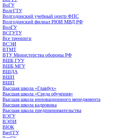
ВоГУ
ВолгГТУ
Волгодонский учебный центр ФПС
Волгодонский филиал РЮИ МВД РФ
ВолГУ
ВСГУТУ
Все тренинги
ВСЭИ
ВТМТ
ВТУ Министерства обороны РФ
ВШБ ГУУ
ВШБ МГУ
ВШДА
ВШП
ВШП
Высшая школа «Главбух»
Высшая школа «Среда обучения»
Высшая школа инновационного менеджмента
Высшая школа кадровика
Высшая школа предпринимательства
ВЭГУ
ВЭПИ
ВЮК
ВятГГУ