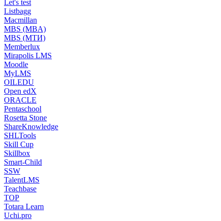
Let's test
Listbagg
Macmillan
MBS (MBA)
MBS (МТИ)
Memberlux
Mirapolis LMS
Moodle
MyLMS
OILEDU
Open edX
ORACLE
Pentaschool
Rosetta Stone
ShareKnowledge
SHLTools
Skill Cup
Skillbox
Smart-Child
SSW
TalentLMS
Teachbase
TOP
Totara Learn
Uchi.pro