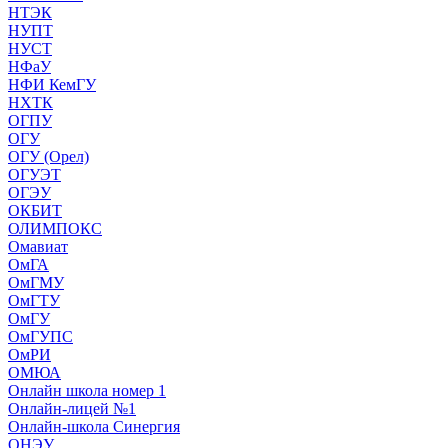
НТЭК
НУПТ
НУСТ
НФаУ
НФИ КемГУ
НХТК
ОГПУ
ОГУ
ОГУ (Орел)
ОГУЭТ
ОГЭУ
ОКБИТ
ОЛИМПОКС
Омавиат
ОмГА
ОмГМУ
ОмГТУ
ОмГУ
ОмГУПС
ОмРИ
ОМЮА
Онлайн школа номер 1
Онлайн-лицей №1
Онлайн-школа Синергия
ОНЭУ