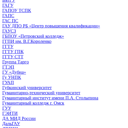
ВятГУ
ГАГУ
ГАПОУ ТСПК
ГАПС
ГАС ПС
ГАУ ДПО РБ «Центр повышения квалификации»
ГАУСЗ
ГБПОУ «Петровский колледж»
ГГПИ им. В.Г.Короленко
ГГТУ
ГГТУ ГПК
ГГТУ СТТ
Группа Тарго
ГТЭП
ГУ «Дубна»
Гу УНПК
ГУАП
Губкинский университет
Гуманитарно-технический университет
Гуманитарный институт имени П.А. Столыпина
Гуманитарный колледж г. Омск
ГУУ
ГЭИТИ
ДА МИД России
ДальГАУ