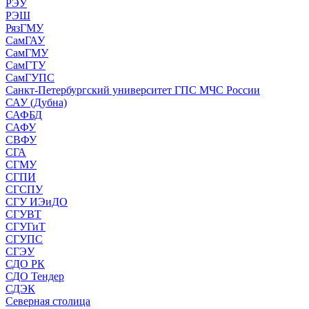
РЭУ
РЭШ
РязГМУ
СамГАУ
СамГМУ
СамГТУ
СамГУПС
Санкт-Петербургский университет ГПС МЧС России
САУ (Дубна)
САФБД
САФУ
СВФУ
СГА
СГМУ
СГПИ
СГСПУ
СГУ ИЭиДО
СГУВТ
СГУГиТ
СГУПС
СГЭУ
СДО РК
СДО Тендер
СДЭК
Северная столица