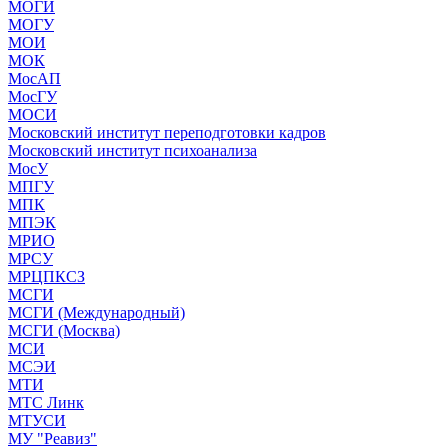
МОГИ
МОГУ
МОИ
МОК
МосАП
МосГУ
МОСИ
Московский институт переподготовки кадров
Московский институт психоанализа
МосУ
МПГУ
МПК
МПЭК
МРИО
МРСУ
МРЦПКСЗ
МСГИ
МСГИ (Международный)
МСГИ (Москва)
МСИ
МСЭИ
МТИ
МТС Линк
МТУСИ
МУ "Реавиз"