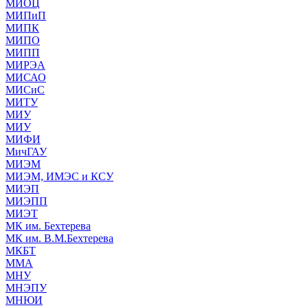
МИОЦ
МИПиП
МИПК
МИПО
МИПП
МИРЭА
МИСАО
МИСиС
МИТУ
МИУ
МИУ
МИФИ
МичГАУ
МИЭМ
МИЭМ, ИМЭС и КСУ
МИЭП
МИЭПП
МИЭТ
МК им. Бехтерева
МК им. В.М.Бехтерева
МКБТ
ММА
МНУ
МНЭПУ
МНЮИ