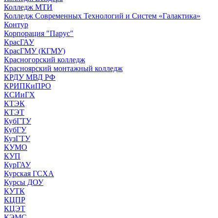
Колледж МТИ
Колледж Современных Технологий и Систем «Галактика»
Контур
Корпорация "Парус"
КрасГАУ
КрасГМУ (КГМУ)
Красногорский колледж
Красноярский монтажный колледж
КРДУ МВД РФ
КРИПКиПРО
КСИиГХ
КТЭК
КТЭТ
КубГТУ
КубГУ
КузГТУ
КУМО
КУП
КурГАУ
Курская ГСХА
Курсы ДОУ
КУТК
КЦПР
КЦЭТ
КЭМС