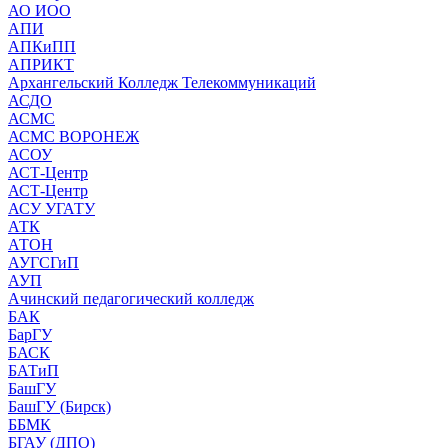
АО ИОО
АПИ
АПКиПП
АПРИКТ
Архангельский Колледж Телекоммуникаций
АСДО
АСМС
АСМС ВОРОНЕЖ
АСОУ
АСТ-Центр
АСТ-Центр
АСУ УГАТУ
АТК
АТОН
АУГСГиП
АУП
Ачинский педагогический колледж
БАК
БарГУ
БАСК
БАТиП
БашГУ
БашГУ (Бирск)
ББМК
БГАУ (ДПО)