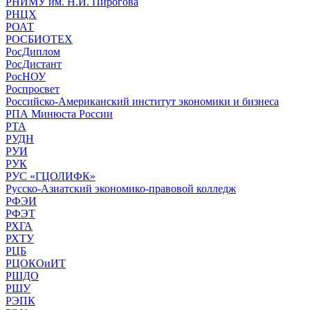
РНИМУ им. Н.И. Пирогова
РНЦХ
РОАТ
РОСБИОТЕХ
РосДиплом
РосДистант
РосНОУ
Роспросвет
Российско-Американский институт экономики и бизнеса
РПА Минюста России
РТА
РУДН
РУИ
РУК
РУС «ГЦОЛИФК»
Русско-Азиатский экономико-правовой колледж
РФЭИ
РФЭТ
РХГА
РХТУ
РЦБ
РЦОКОиИТ
РШДО
РШУ
РЭПК