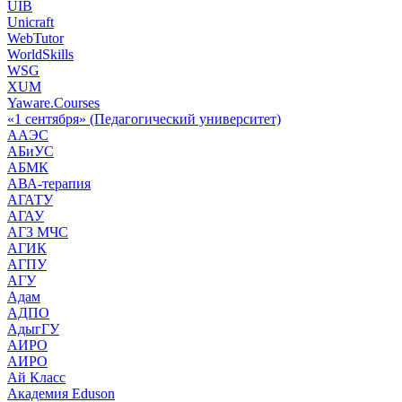
UIB
Unicraft
WebTutor
WorldSkills
WSG
XUM
Yaware.Courses
«1 сентября» (Педагогический университет)
ААЭС
АБиУС
АБМК
АВА-терапия
АГАТУ
АГАУ
АГЗ МЧС
АГИК
АГПУ
АГУ
Адам
АДПО
АдыгГУ
АИРО
АИРО
Ай Класс
Академия Eduson