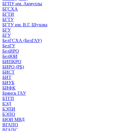
БГПУ им. Акмуллы
БГСХА
БГТИ
БГТУ
БГТУ им. В.Г. Шухова
БГУ
БГУ
БелГСХА (БелГАУ)
БелГУ
БелИРО
БелЮИ
БИПКРО
БИРО (РБ)
БИСТ
БИТ
БИУБ
БИФК
Брянск ГАУ
БТГП
БЭД
БЭПИ
БЭПО
БЮИ МВД
ВГАПО
ВГАПС