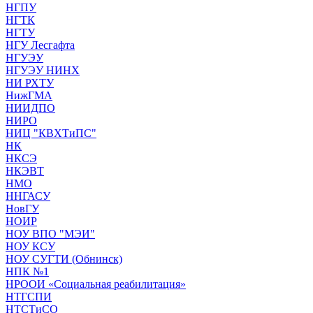
НГПУ
НГТК
НГТУ
НГУ Лесгафта
НГУЭУ
НГУЭУ НИНХ
НИ РХТУ
НижГМА
НИИДПО
НИРО
НИЦ "КВХТиПС"
НК
НКСЭ
НКЭВТ
НМО
ННГАСУ
НовГУ
НОИР
НОУ ВПО "МЭИ"
НОУ КСУ
НОУ СУГТИ (Обнинск)
НПК №1
НРООИ «Социальная реабилитация»
НТГСПИ
НТСТиСО