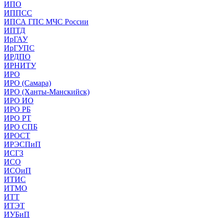
ИПО
ИППСС
ИПСА ГПС МЧС России
ИПТД
ИрГАУ
ИрГУПС
ИРДПО
ИРНИТУ
ИРО
ИРО (Самара)
ИРО (Ханты-Манскийск)
ИРО ИО
ИРО РБ
ИРО РТ
ИРО СПБ
ИРОСТ
ИРЭСПиП
ИСГЗ
ИСО
ИСОиП
ИТИС
ИТМО
ИТТ
ИТЭТ
ИУБиП