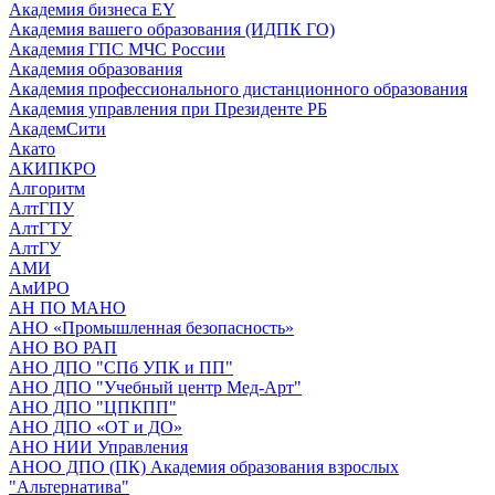
Академия бизнеса EY
Академия вашего образования (ИДПК ГО)
Академия ГПС МЧС России
Академия образования
Академия профессионального дистанционного образования
Академия управления при Президенте РБ
АкадемСити
Акато
АКИПКРО
Алгоритм
АлтГПУ
АлтГТУ
АлтГУ
АМИ
АмИРО
АН ПО МАНО
АНО «Промышленная безопасность»
АНО ВО РАП
АНО ДПО "СПб УПК и ПП"
АНО ДПО "Учебный центр Мед-Арт"
АНО ДПО "ЦПКПП"
АНО ДПО «ОТ и ДО»
АНО НИИ Управления
АНОО ДПО (ПК) Академия образования взрослых
"Альтернатива"