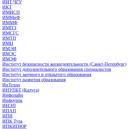
ИИТ ЧГУ
ИКТ
ИМИСП
ИММиФ
ИММФ
ИМПЭ
ИМСГС
ИМТП
ИМЦ
ИМЭИ
ИМЭС
ИМЭФ
Институт безопасности жизнедеятельности (Санкт-Петербург)
Институт дополнительного образования специалистов
Институт заочного и открытого образования
Институт развития образования
ИнТехно
ИНУПБТ (Калуга)
Инфолайн
Инфоурок
ИНЭП
ИПАП
ИПИ
ИПК Тула
ИПКИПЮР