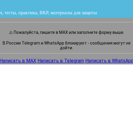
ч, тесты, практика, ВКР
или напишите нам прямо сейчас
⚠️ Пожалуйста, пишите в MAX или заполните форму выше.
В России Telegram и WhatsApp блокируют - сообщения могут не
дойти.
Написать в MAX
Написать в Telegram
Написать в WhatsAp