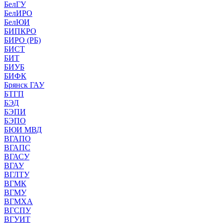
БелГУ
БелИРО
БелЮИ
БИПКРО
БИРО (РБ)
БИСТ
БИТ
БИУБ
БИФК
Брянск ГАУ
БТГП
БЭД
БЭПИ
БЭПО
БЮИ МВД
ВГАПО
ВГАПС
ВГАСУ
ВГАУ
ВГЛТУ
ВГМК
ВГМУ
ВГМХА
ВГСПУ
ВГУИТ