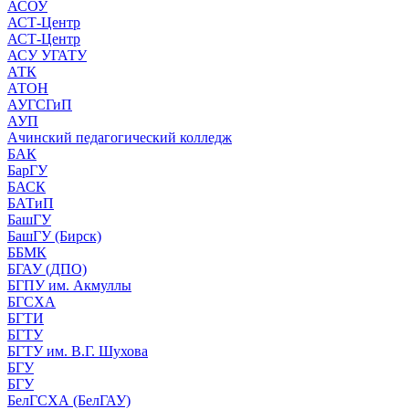
АСОУ
АСТ-Центр
АСТ-Центр
АСУ УГАТУ
АТК
АТОН
АУГСГиП
АУП
Ачинский педагогический колледж
БАК
БарГУ
БАСК
БАТиП
БашГУ
БашГУ (Бирск)
ББМК
БГАУ (ДПО)
БГПУ им. Акмуллы
БГСХА
БГТИ
БГТУ
БГТУ им. В.Г. Шухова
БГУ
БГУ
БелГСХА (БелГАУ)