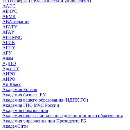
«1 сентября» (Педагогический университет)
ААЭС
АБиУС
АБМК
АВА-терапия
АГАТУ
АГАУ
АГЗ МЧС
АГИК
АГПУ
АГУ
Адам
АДПО
АдыгГУ
АИРО
АИРО
Ай Класс
Академия Eduson
Академия бизнеса EY
Академия вашего образования (ИДПК ГО)
Академия ГПС МЧС России
Академия образования
Академия профессионального дистанционного образования
Академия управления при Президенте РБ
АкадемСити