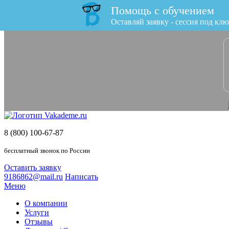
Помощь с обучением
x
Оставляй заявку - сессия под клю
8 (800) 100-67-87
бесплатный звонок по России
Оставить заявку
9186862@mail.ru
Написать
Меню
О компании
Услуги
Отзывы