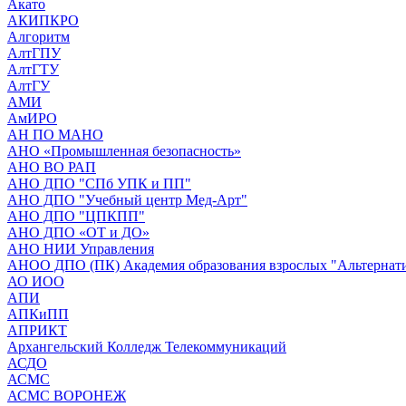
Акато
АКИПКРО
Алгоритм
АлтГПУ
АлтГТУ
АлтГУ
АМИ
АмИРО
АН ПО МАНО
АНО «Промышленная безопасность»
АНО ВО РАП
АНО ДПО "СПб УПК и ПП"
АНО ДПО "Учебный центр Мед-Арт"
АНО ДПО "ЦПКПП"
АНО ДПО «ОТ и ДО»
АНО НИИ Управления
АНОО ДПО (ПК) Академия образования взрослых "Альтернат
АО ИОО
АПИ
АПКиПП
АПРИКТ
Архангельский Колледж Телекоммуникаций
АСДО
АСМС
АСМС ВОРОНЕЖ