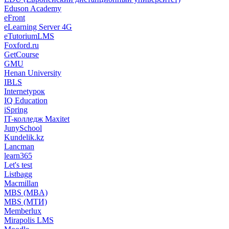
Eduson Academy
eFront
eLearning Server 4G
eTutoriumLMS
Foxford.ru
GetCourse
GMU
Henan University
IBLS
Internetурок
IQ Education
iSpring
IT-колледж Maxitet
JunySchool
Kundelik.kz
Lancman
learn365
Let's test
Listbagg
Macmillan
MBS (MBA)
MBS (МТИ)
Memberlux
Mirapolis LMS