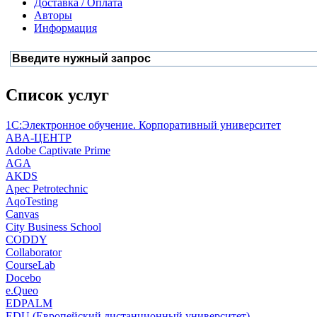
Доставка / Оплата
Авторы
Информация
Список услуг
1С:Электронное обучение. Корпоративный университет
ABA-ЦЕНТР
Adobe Captivate Prime
AGA
AKDS
Apec Petrotechnic
AqoTesting
Canvas
City Business School
CODDY
Collaborator
CourseLab
Docebo
e.Queo
EDPALM
EDU (Европейский дистанционный университет)