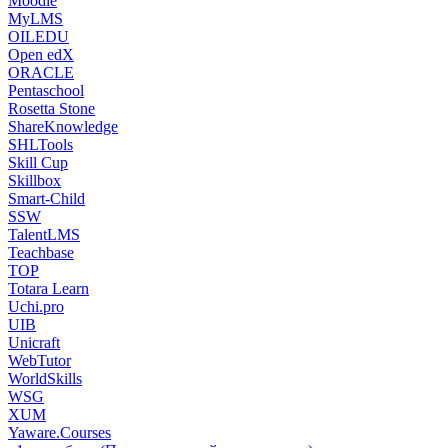
Moodle
MyLMS
OILEDU
Open edX
ORACLE
Pentaschool
Rosetta Stone
ShareKnowledge
SHLTools
Skill Cup
Skillbox
Smart-Child
SSW
TalentLMS
Teachbase
TOP
Totara Learn
Uchi.pro
UIB
Unicraft
WebTutor
WorldSkills
WSG
XUM
Yaware.Courses