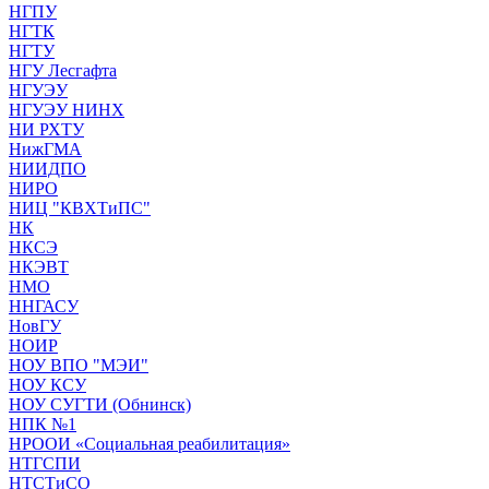
НГПУ
НГТК
НГТУ
НГУ Лесгафта
НГУЭУ
НГУЭУ НИНХ
НИ РХТУ
НижГМА
НИИДПО
НИРО
НИЦ "КВХТиПС"
НК
НКСЭ
НКЭВТ
НМО
ННГАСУ
НовГУ
НОИР
НОУ ВПО "МЭИ"
НОУ КСУ
НОУ СУГТИ (Обнинск)
НПК №1
НРООИ «Социальная реабилитация»
НТГСПИ
НТСТиСО