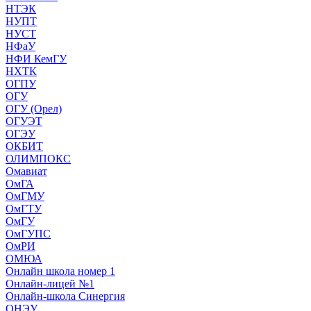
НТЭК
НУПТ
НУСТ
НФаУ
НФИ КемГУ
НХТК
ОГПУ
ОГУ
ОГУ (Орел)
ОГУЭТ
ОГЭУ
ОКБИТ
ОЛИМПОКС
Омавиат
ОмГА
ОмГМУ
ОмГТУ
ОмГУ
ОмГУПС
ОмРИ
ОМЮА
Онлайн школа номер 1
Онлайн-лицей №1
Онлайн-школа Синергия
ОНЭУ