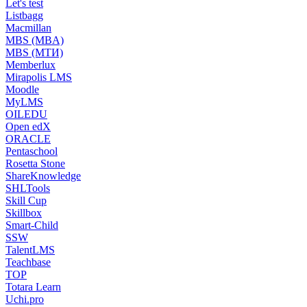
Let's test
Listbagg
Macmillan
MBS (MBA)
MBS (МТИ)
Memberlux
Mirapolis LMS
Moodle
MyLMS
OILEDU
Open edX
ORACLE
Pentaschool
Rosetta Stone
ShareKnowledge
SHLTools
Skill Cup
Skillbox
Smart-Child
SSW
TalentLMS
Teachbase
TOP
Totara Learn
Uchi.pro