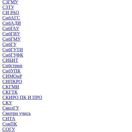
СЗГМУ
СЗТУ
СИ РАО
СибАГС
СибАДИ
СибГАУ
СибГИУ
СибГМУ
СибГУ
СибГУТИ
СибГУФК
СИБИТ
Сибстрин
СибУПК
СИМОиР
СИПКРО
СКГМИ
СКГТК
СКИРО ПК И ПРО
СКУ
СмолГУ
Смотри учись
СНТА
СовПК
СОГУ