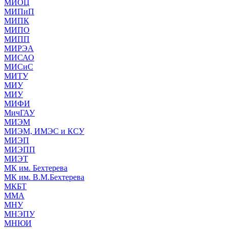
МИОЦ
МИПиП
МИПК
МИПО
МИПП
МИРЭА
МИСАО
МИСиС
МИТУ
МИУ
МИУ
МИФИ
МичГАУ
МИЭМ
МИЭМ, ИМЭС и КСУ
МИЭП
МИЭПП
МИЭТ
МК им. Бехтерева
МК им. В.М.Бехтерева
МКБТ
ММА
МНУ
МНЭПУ
МНЮИ