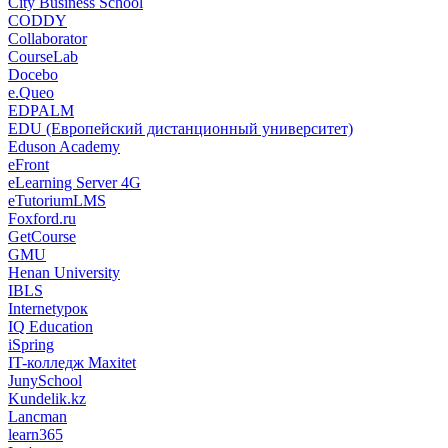
City Business School
CODDY
Collaborator
CourseLab
Docebo
e.Queo
EDPALM
EDU (Европейский дистанционный университет)
Eduson Academy
eFront
eLearning Server 4G
eTutoriumLMS
Foxford.ru
GetCourse
GMU
Henan University
IBLS
Internetурок
IQ Education
iSpring
IT-колледж Maxitet
JunySchool
Kundelik.kz
Lancman
learn365