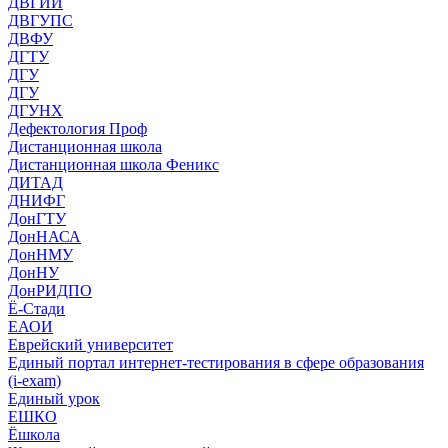
ДВГИИ
ДВГУПС
ДВФУ
ДГТУ
ДГУ
ДГУ
ДГУНХ
Дефектология Проф
Дистанционная школа
Дистанционная школа Феникс
ДИТАД
ДНИФГ
ДонГТУ
ДонНАСА
ДонНМУ
ДонНУ
ДонРИДПО
Ё-Стади
ЕАОИ
Еврейский университет
Единый портал интернет-тестирования в сфере образования
(i-exam)
Единый урок
ЕШКО
Ёшкола