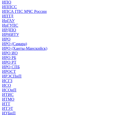
ИПО
ИППСС
ИПСА ГПС МЧС России
ИПТД
ИрГАУ
ИрГУПС
ИРДПО
ИРНИТУ
ИРО
ИРО (Самара)
ИРО (Ханты-Манскийск)
ИРО ИО
ИРО РБ
ИРО РТ
ИРО СПБ
ИРОСТ
ИРЭСПиП
ИСГЗ
ИСО
ИСОиП
ИТИС
ИТМО
ИТТ
ИТЭТ
ИУБиП