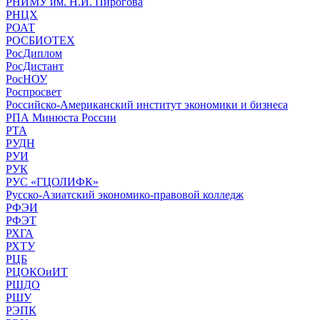
РНИМУ им. Н.И. Пирогова
РНЦХ
РОАТ
РОСБИОТЕХ
РосДиплом
РосДистант
РосНОУ
Роспросвет
Российско-Американский институт экономики и бизнеса
РПА Минюста России
РТА
РУДН
РУИ
РУК
РУС «ГЦОЛИФК»
Русско-Азиатский экономико-правовой колледж
РФЭИ
РФЭТ
РХГА
РХТУ
РЦБ
РЦОКОиИТ
РШДО
РШУ
РЭПК