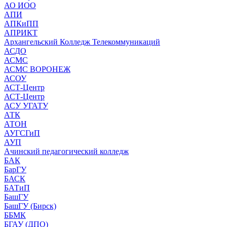
АО ИОО
АПИ
АПКиПП
АПРИКТ
Архангельский Колледж Телекоммуникаций
АСДО
АСМС
АСМС ВОРОНЕЖ
АСОУ
АСТ-Центр
АСТ-Центр
АСУ УГАТУ
АТК
АТОН
АУГСГиП
АУП
Ачинский педагогический колледж
БАК
БарГУ
БАСК
БАТиП
БашГУ
БашГУ (Бирск)
ББМК
БГАУ (ДПО)