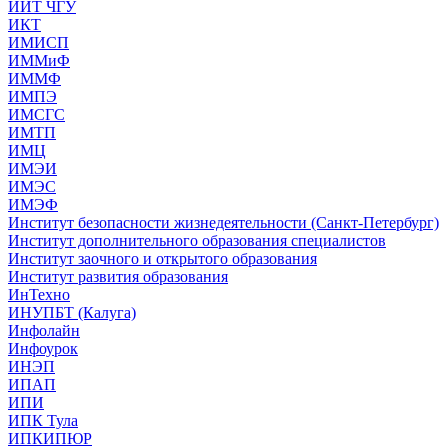
ИИТ ЧГУ
ИКТ
ИМИСП
ИММиФ
ИММФ
ИМПЭ
ИМСГС
ИМТП
ИМЦ
ИМЭИ
ИМЭС
ИМЭФ
Институт безопасности жизнедеятельности (Санкт-Петербург)
Институт дополнительного образования специалистов
Институт заочного и открытого образования
Институт развития образования
ИнТехно
ИНУПБТ (Калуга)
Инфолайн
Инфоурок
ИНЭП
ИПАП
ИПИ
ИПК Тула
ИПКИПЮР