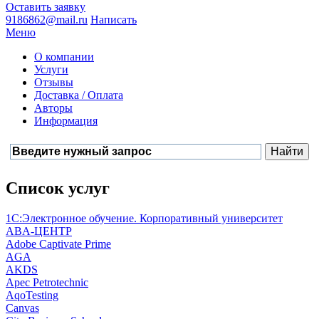
Оставить заявку
9186862@mail.ru
Написать
Меню
О компании
Услуги
Отзывы
Доставка / Оплата
Авторы
Информация
Список услуг
1С:Электронное обучение. Корпоративный университет
ABA-ЦЕНТР
Adobe Captivate Prime
AGA
AKDS
Apec Petrotechnic
AqoTesting
Canvas