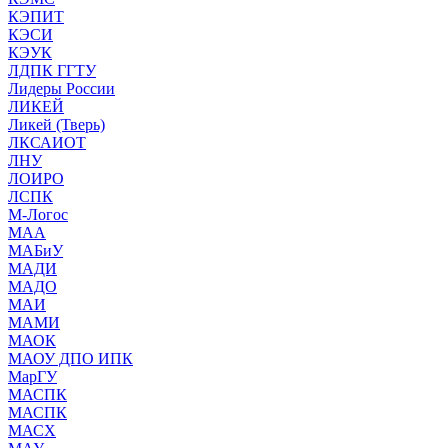
КЭПИТ
КЭСИ
КЭУК
ЛДПК ГГТУ
Лидеры России
ЛИКЕЙ
Ликей (Тверь)
ЛКСАИОТ
ЛНУ
ЛОИРО
ЛСПК
М-Логос
МАА
МАБиУ
МАДИ
МАДО
МАИ
МАМИ
МАОК
МАОУ ДПО ИПК
МарГУ
МАСПК
МАСПК
МАСХ