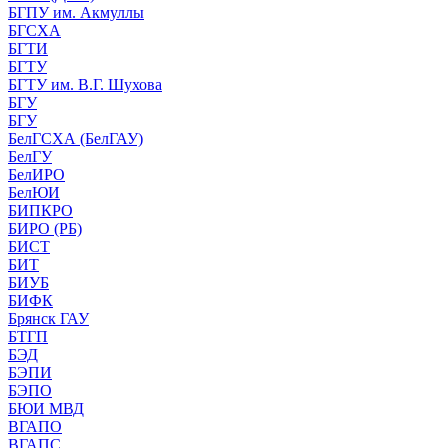
БГПУ им. Акмуллы
БГСХА
БГТИ
БГТУ
БГТУ им. В.Г. Шухова
БГУ
БГУ
БелГСХА (БелГАУ)
БелГУ
БелИРО
БелЮИ
БИПКРО
БИРО (РБ)
БИСТ
БИТ
БИУБ
БИФК
Брянск ГАУ
БТГП
БЭД
БЭПИ
БЭПО
БЮИ МВД
ВГАПО
ВГАПС