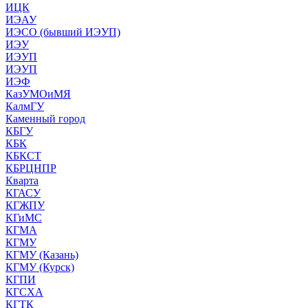
ИЦК
ИЭАУ
ИЭСО (бывший ИЭУП)
ИЭУ
ИЭУП
ИЭУП
ИЭФ
КазУМОиМЯ
КалмГУ
Каменный город
КБГУ
КБК
КБКСТ
КБРЦНПР
Кварта
КГАСУ
КГЖПУ
КГиМС
КГМА
КГМУ
КГМУ (Казань)
КГМУ (Курск)
КГПИ
КГСХА
КГТК