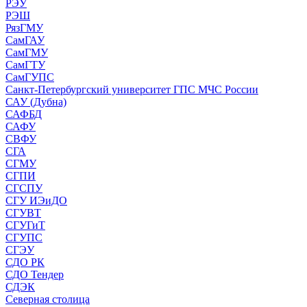
РЭУ
РЭШ
РязГМУ
СамГАУ
СамГМУ
СамГТУ
СамГУПС
Санкт-Петербургский университет ГПС МЧС России
САУ (Дубна)
САФБД
САФУ
СВФУ
СГА
СГМУ
СГПИ
СГСПУ
СГУ ИЭиДО
СГУВТ
СГУГиТ
СГУПС
СГЭУ
СДО РК
СДО Тендер
СДЭК
Северная столица