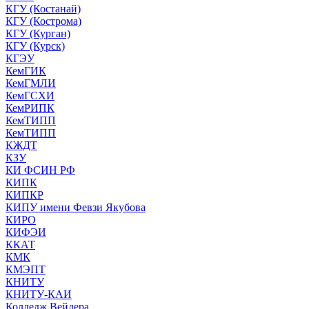
КГУ (Костанай)
КГУ (Кострома)
КГУ (Курган)
КГУ (Курск)
КГЭУ
КемГИК
КемГМЛИ
КемГСХИ
КемРИПК
КемТИПП
КемТИПП
КЖДТ
КЗУ
КИ ФСИН РФ
КИПК
КИПКР
КИПУ имени Февзи Якубова
КИРО
КИФЭИ
ККАТ
КМК
КМЭПТ
КНИТУ
КНИТУ-КАИ
Колледж Вейдера