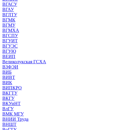
ВГАСУ
ВГАУ
ВГЛТУ
ВГМК
ВГМУ
ВГМХА
ВГСПУ
ВГУИТ
ВГУЭС
ВГУЮ
ВЕИП
Великолукская ГСХА
ВЗФЭИ
ВИБ
ВИВТ
ВИК
ВИПКРО
ВКГТУ
ВКГУ
ВКУиНТ
ВлГУ
ВМК МГУ
ВНИИ Труда
ВНШТ
ВоГТУ