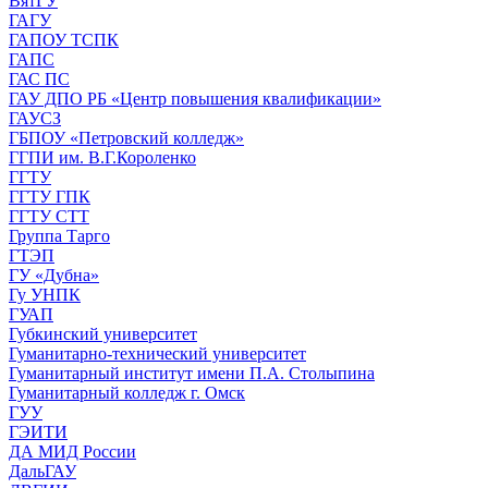
ВятГУ
ГАГУ
ГАПОУ ТСПК
ГАПС
ГАС ПС
ГАУ ДПО РБ «Центр повышения квалификации»
ГАУСЗ
ГБПОУ «Петровский колледж»
ГГПИ им. В.Г.Короленко
ГГТУ
ГГТУ ГПК
ГГТУ СТТ
Группа Тарго
ГТЭП
ГУ «Дубна»
Гу УНПК
ГУАП
Губкинский университет
Гуманитарно-технический университет
Гуманитарный институт имени П.А. Столыпина
Гуманитарный колледж г. Омск
ГУУ
ГЭИТИ
ДА МИД России
ДальГАУ