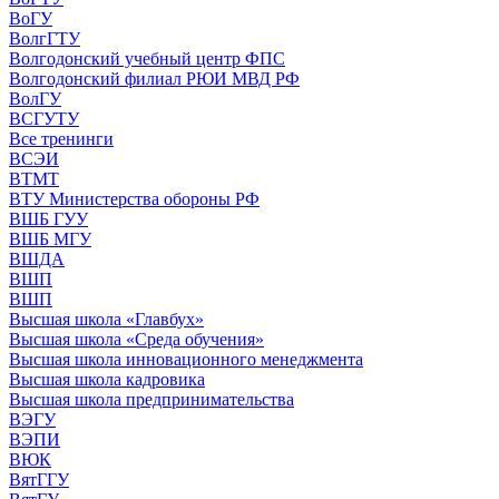
ВоГУ
ВолгГТУ
Волгодонский учебный центр ФПС
Волгодонский филиал РЮИ МВД РФ
ВолГУ
ВСГУТУ
Все тренинги
ВСЭИ
ВТМТ
ВТУ Министерства обороны РФ
ВШБ ГУУ
ВШБ МГУ
ВШДА
ВШП
ВШП
Высшая школа «Главбух»
Высшая школа «Среда обучения»
Высшая школа инновационного менеджмента
Высшая школа кадровика
Высшая школа предпринимательства
ВЭГУ
ВЭПИ
ВЮК
ВятГГУ