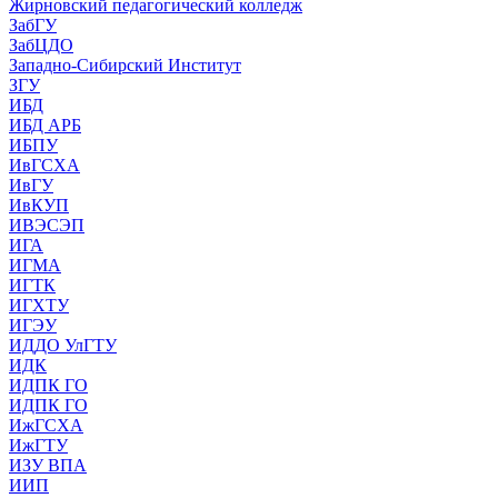
Жирновский педагогический колледж
ЗабГУ
ЗабЦДО
Западно-Сибирский Институт
ЗГУ
ИБД
ИБД АРБ
ИБПУ
ИвГСХА
ИвГУ
ИвКУП
ИВЭСЭП
ИГА
ИГМА
ИГТК
ИГХТУ
ИГЭУ
ИДДО УлГТУ
ИДК
ИДПК ГО
ИДПК ГО
ИжГСХА
ИжГТУ
ИЗУ ВПА
ИИП