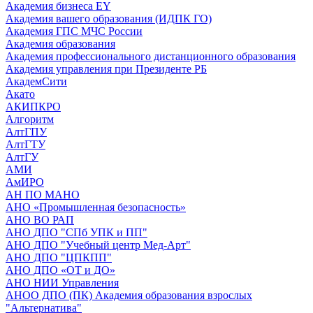
Академия бизнеса EY
Академия вашего образования (ИДПК ГО)
Академия ГПС МЧС России
Академия образования
Академия профессионального дистанционного образования
Академия управления при Президенте РБ
АкадемСити
Акато
АКИПКРО
Алгоритм
АлтГПУ
АлтГТУ
АлтГУ
АМИ
АмИРО
АН ПО МАНО
АНО «Промышленная безопасность»
АНО ВО РАП
АНО ДПО "СПб УПК и ПП"
АНО ДПО "Учебный центр Мед-Арт"
АНО ДПО "ЦПКПП"
АНО ДПО «ОТ и ДО»
АНО НИИ Управления
АНОО ДПО (ПК) Академия образования взрослых
"Альтернатива"