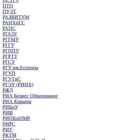
ПСТГУ
ПТО
ПУЭТ
РАЗВИТУМ
РАНХиГС
РАПС
РГАЗУ
РГГМУ
РГГУ
РГППУ
РГРТУ
РГСУ
РГУ им.Есенина
РГУП
РГУТиС
РГЭУ (РИНХ)
РЖД
РИА Бизнес Образование
РИА Карьера
РИБиУ
РИИ
РИПКиПМР
РИРС
РИУ
РКТМ