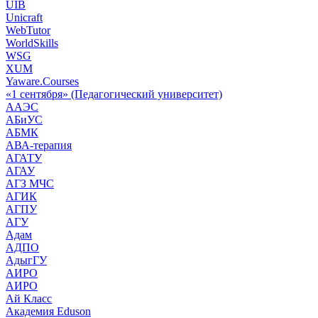
UIB
Unicraft
WebTutor
WorldSkills
WSG
XUM
Yaware.Courses
«1 сентября» (Педагогический университет)
ААЭС
АБиУС
АБМК
АВА-терапия
АГАТУ
АГАУ
АГЗ МЧС
АГИК
АГПУ
АГУ
Адам
АДПО
АдыгГУ
АИРО
АИРО
Ай Класс
Академия Eduson