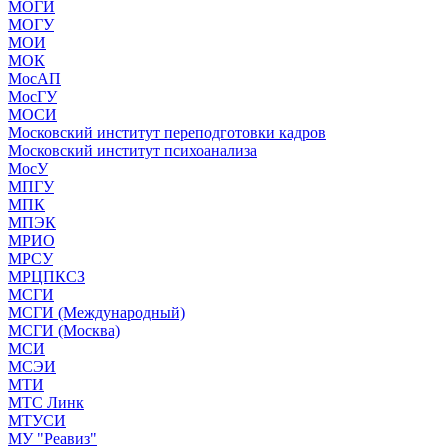
МОГИ
МОГУ
МОИ
МОК
МосАП
МосГУ
МОСИ
Московский институт переподготовки кадров
Московский институт психоанализа
МосУ
МПГУ
МПК
МПЭК
МРИО
МРСУ
МРЦПКСЗ
МСГИ
МСГИ (Международный)
МСГИ (Москва)
МСИ
МСЭИ
МТИ
МТС Линк
МТУСИ
МУ "Реавиз"