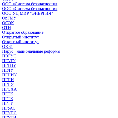
ООО «Система безопасности»
ООО «Система безопасности»
ООО УЦ МИР "ЭНЕРГИЯ"
ОрГМУ
ОСЭК
ОТИ
Открытое образование
Открытый институт
Открытый институт
ОЮИ
Парус - национальные реформы
ПВГУС
ПГАТУ
ПГГПУ
ПГЛУ
ПГНИУ
ПГПИ
ПГПУ
ПГСХА
ПГТК
ПГТК
ПГТУ
ПГУАС
ПГУПС
ПГУТИ