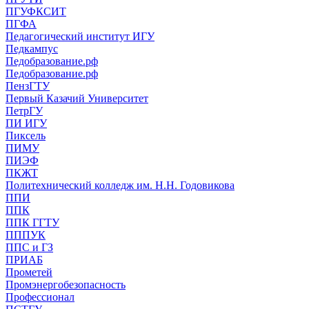
ПГУФКСИТ
ПГФА
Педагогический институт ИГУ
Педкампус
Педобразование.рф
Педобразование.рф
ПензГТУ
Первый Казачий Университет
ПетрГУ
ПИ ИГУ
Пиксель
ПИМУ
ПИЭФ
ПКЖТ
Политехнический колледж им. Н.Н. Годовикова
ППИ
ППК
ППК ГГТУ
ПППУК
ППС и ГЗ
ПРИАБ
Прометей
Промэнергобезопасность
Профессионал