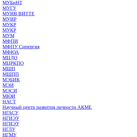
МУБиНТ
МУГУ
МУИВ ВИТТЕ
МУИР
МУКР
МУКР
МУМ
МФПИ
МФПУ Синергия
МФЮА
МЦДО
МЦРКПО
МШП
МШПП
МЭБИК
МЭИ
МЭСИ
МЮИ
НАСТ
Научный центр развития личности АКМЕ
НГАСУ
НГИЭУ
НГИЭУ
НГЛУ
НГМУ