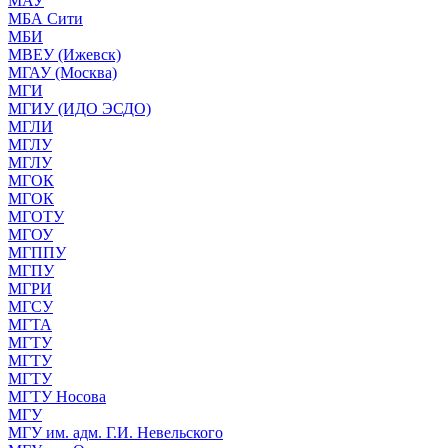
МАУ
МБА Сити
МБИ
МВЕУ (Ижевск)
МГАУ (Москва)
МГИ
МГИУ (ИДО ЭСДО)
МГЛИ
МГЛУ
МГЛУ
МГОК
МГОК
МГОТУ
МГОУ
МГППУ
МГПУ
МГРИ
МГСУ
МГТА
МГТУ
МГТУ
МГТУ
МГТУ Носова
МГУ
МГУ им. адм. Г.И. Невельского