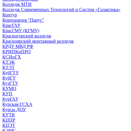
Колледж МТИ
Колледж Современных Технологий и Систем «Галактика»
Контур
Корпорация "Парус"
КрасГАУ
КрасГМУ (КГМУ)
Красногорский колледж
Красноярский монтажный колледж
КРДУ МВД РФ
КРИПКиПРО
КСИиГХ
КТЭК
КТЭТ
КубГТУ
КубГУ
КузГТУ
КУМО
КУП
КурГАУ
Курская ГСХА
Курсы ДОУ
КУТК
КЦПР
КЦЭТ
КЭМС