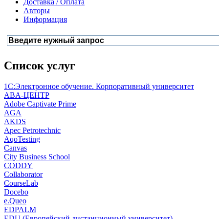
Доставка / Оплата
Авторы
Информация
Список услуг
1С:Электронное обучение. Корпоративный университет
ABA-ЦЕНТР
Adobe Captivate Prime
AGA
AKDS
Apec Petrotechnic
AqoTesting
Canvas
City Business School
CODDY
Collaborator
CourseLab
Docebo
e.Queo
EDPALM
EDU (Европейский дистанционный университет)