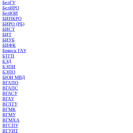
БелГУ
БелИРО
БелЮИ
БИПКРО
БИРО (РБ)
БИСТ
БИТ
БИУБ
БИФК
Брянск ГАУ
БТГП
БЭД
БЭПИ
БЭПО
БЮИ МВД
ВГАПО
ВГАПС
ВГАСУ
ВГАУ
ВГЛТУ
ВГМК
ВГМУ
ВГМХА
ВГСПУ
ВГУИТ