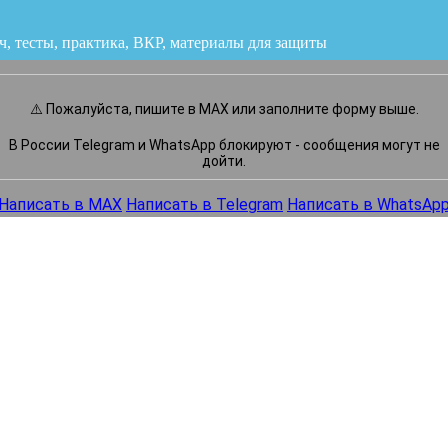
ч, тесты, практика, ВКР
или напишите нам прямо сейчас
⚠️ Пожалуйста, пишите в MAX или заполните форму выше.
В России Telegram и WhatsApp блокируют - сообщения могут не
дойти.
Написать в MAX
Написать в Telegram
Написать в WhatsAp