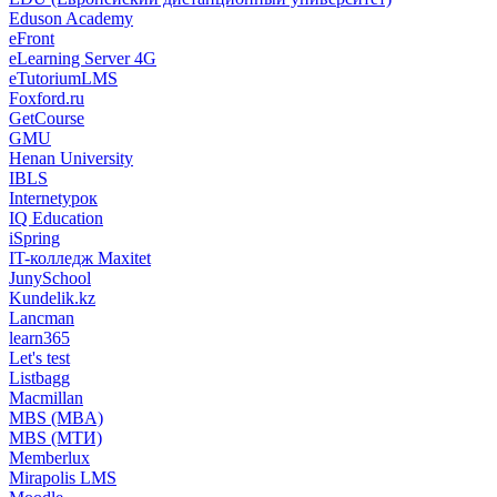
Eduson Academy
eFront
eLearning Server 4G
eTutoriumLMS
Foxford.ru
GetCourse
GMU
Henan University
IBLS
Internetурок
IQ Education
iSpring
IT-колледж Maxitet
JunySchool
Kundelik.kz
Lancman
learn365
Let's test
Listbagg
Macmillan
MBS (MBA)
MBS (МТИ)
Memberlux
Mirapolis LMS