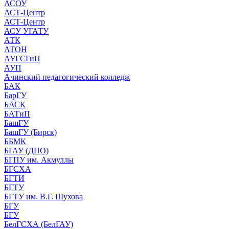
АСОУ
АСТ-Центр
АСТ-Центр
АСУ УГАТУ
АТК
АТОН
АУГСГиП
АУП
Ачинский педагогический колледж
БАК
БарГУ
БАСК
БАТиП
БашГУ
БашГУ (Бирск)
ББМК
БГАУ (ДПО)
БГПУ им. Акмуллы
БГСХА
БГТИ
БГТУ
БГТУ им. В.Г. Шухова
БГУ
БГУ
БелГСХА (БелГАУ)