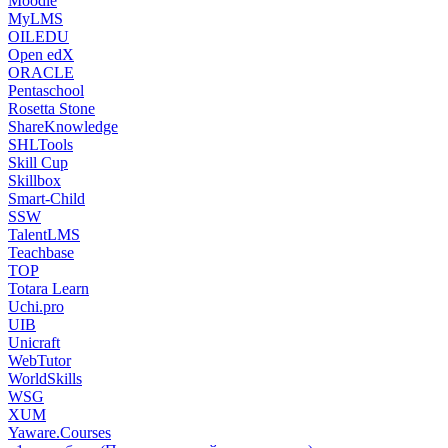
Moodle
MyLMS
OILEDU
Open edX
ORACLE
Pentaschool
Rosetta Stone
ShareKnowledge
SHLTools
Skill Cup
Skillbox
Smart-Child
SSW
TalentLMS
Teachbase
TOP
Totara Learn
Uchi.pro
UIB
Unicraft
WebTutor
WorldSkills
WSG
XUM
Yaware.Courses