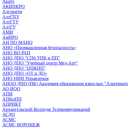
Акато
АКИПКРО
Алгоритм
АлтГПУ
АлтГТУ
АлтГУ
АМИ
АмИРО
АН ПО МАНО
АНО «Промышленная безопасность»
АНО ВО РАП
АНО ДПО "СПб УПК и ПП"
АНО ДПО "Учебный центр Мед-Арт"
АНО ДПО "ЦПКПП"
АНО ДПО «ОТ и ДО»
АНО НИИ Управления
АНОО ДПО (ПК) Академия образования взрослых "Альтернат
АО ИОО
АПИ
АПКиПП
АПРИКТ
Архангельский Колледж Телекоммуникаций
АСДО
АСМС
АСМС ВОРОНЕЖ