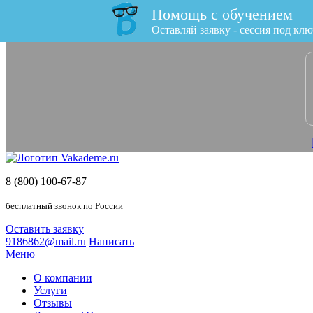
Помощь с обучением
x
Оставляй заявку - сессия под клю
8 (800) 100-67-87
бесплатный звонок по России
Оставить заявку
9186862@mail.ru
Написать
Меню
О компании
Услуги
Отзывы