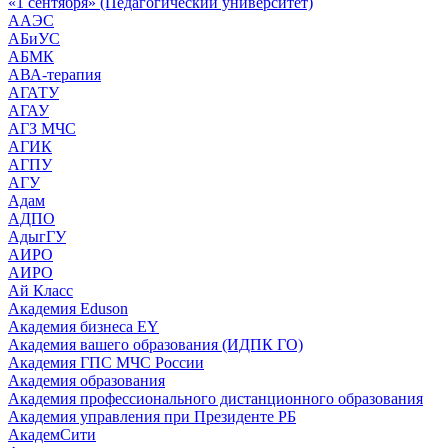
«1 сентября» (Педагогический университет)
ААЭС
АБиУС
АБМК
АВА-терапия
АГАТУ
АГАУ
АГЗ МЧС
АГИК
АГПУ
АГУ
Адам
АДПО
АдыгГУ
АИРО
АИРО
Ай Класс
Академия Eduson
Академия бизнеса EY
Академия вашего образования (ИДПК ГО)
Академия ГПС МЧС России
Академия образования
Академия профессионального дистанционного образования
Академия управления при Президенте РБ
АкадемСити