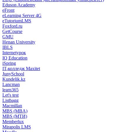
Eduson Academy
eFront
eLearning Server 4G
eTutoriumLMS
Foxford.ru
GetCourse
GMU
Henan University
IBLS
Internetурок
IQ Education
iSpring
IT-колледж Maxitet
JunySchool
Kundelik.kz
Lancman
learn365
Let's test
Listbagg
Macmillan
MBS (MBA)
MBS (МТИ)
Memberlux
Mirapolis LMS