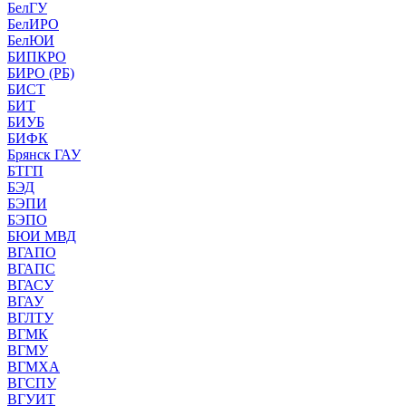
БелГУ
БелИРО
БелЮИ
БИПКРО
БИРО (РБ)
БИСТ
БИТ
БИУБ
БИФК
Брянск ГАУ
БТГП
БЭД
БЭПИ
БЭПО
БЮИ МВД
ВГАПО
ВГАПС
ВГАСУ
ВГАУ
ВГЛТУ
ВГМК
ВГМУ
ВГМХА
ВГСПУ
ВГУИТ