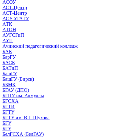
АСОУ
АСТ-Центр
АСТ-Центр
АСУ УГАТУ
АТК
АТОН
АУГСГиП
АУП
Ачинский педагогический колледж
БАК
БарГУ
БАСК
БАТиП
БашГУ
БашГУ (Бирск)
ББМК
БГАУ (ДПО)
БГПУ им. Акмуллы
БГСХА
БГТИ
БГТУ
БГТУ им. В.Г. Шухова
БГУ
БГУ
БелГСХА (БелГАУ)