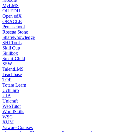
Moodle
MyLMS
OILEDU
Open edX
ORACLE
Pentaschool
Rosetta Stone
ShareKnowledge
SHLTools
Skill Cup
Skillbox
Smart-Child
SSW
TalentLMS
Teachbase
TOP
Totara Learn
Uchi.pro
UIB
Unicraft
WebTutor
WorldSkills
WSG
XUM
Yaware.Courses