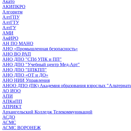
Акато
АКИПКРО
Алгоритм
АлтГПУ
АлтГТУ
АлтГУ
АМИ
АмИРО
АН ПО МАНО
АНО «Промышленная безопасность»
АНО ВО РАП
АНО ДПО "СПб УПК и ПП"
АНО ДПО "Учебный центр Мед-Арт"
АНО ДПО "ЦПКПП"
АНО ДПО «ОТ и ДО»
АНО НИИ Управления
АНОО ДПО (ПК) Академия образования взрослых "Альтернат
АО ИОО
АПИ
АПКиПП
АПРИКТ
Архангельский Колледж Телекоммуникаций
АСДО
АСМС
АСМС ВОРОНЕЖ