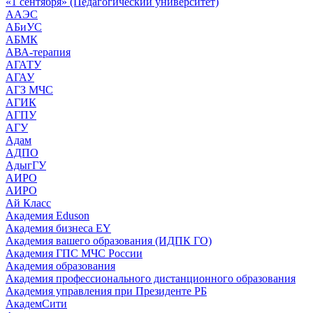
«1 сентября» (Педагогический университет)
ААЭС
АБиУС
АБМК
АВА-терапия
АГАТУ
АГАУ
АГЗ МЧС
АГИК
АГПУ
АГУ
Адам
АДПО
АдыгГУ
АИРО
АИРО
Ай Класс
Академия Eduson
Академия бизнеса EY
Академия вашего образования (ИДПК ГО)
Академия ГПС МЧС России
Академия образования
Академия профессионального дистанционного образования
Академия управления при Президенте РБ
АкадемСити