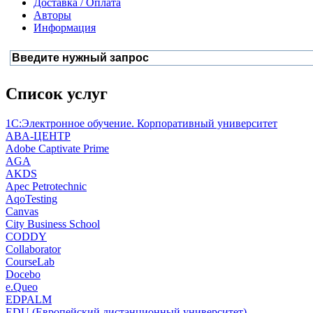
Доставка / Оплата
Авторы
Информация
Список услуг
1С:Электронное обучение. Корпоративный университет
ABA-ЦЕНТР
Adobe Captivate Prime
AGA
AKDS
Apec Petrotechnic
AqoTesting
Canvas
City Business School
CODDY
Collaborator
CourseLab
Docebo
e.Queo
EDPALM
EDU (Европейский дистанционный университет)