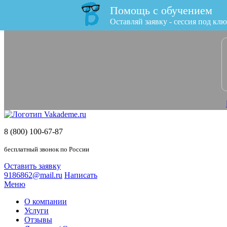
Помощь с обучением
x
Оставляй заявку - сессия под клю
8 (800) 100-67-87
бесплатный звонок по России
Оставить заявку
9186862@mail.ru
Написать
Меню
О компании
Услуги
Отзывы