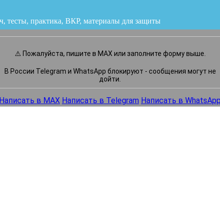
ч, тесты, практика, ВКР
или напишите нам прямо сейчас
⚠️ Пожалуйста, пишите в MAX или заполните форму выше.
В России Telegram и WhatsApp блокируют - сообщения могут не
дойти.
Написать в MAX
Написать в Telegram
Написать в WhatsAp