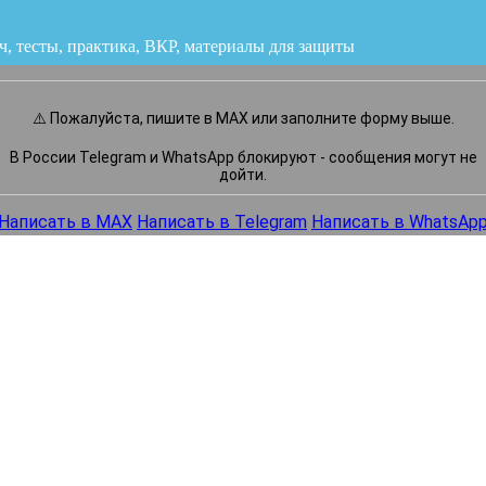
ч, тесты, практика, ВКР
или напишите нам прямо сейчас
⚠️ Пожалуйста, пишите в MAX или заполните форму выше.
В России Telegram и WhatsApp блокируют - сообщения могут не
дойти.
Написать в MAX
Написать в Telegram
Написать в WhatsAp