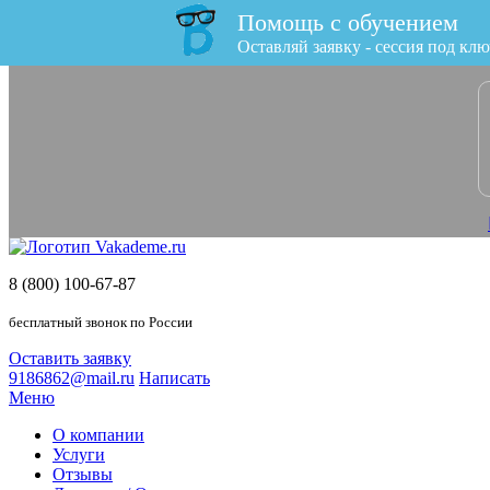
Помощь с обучением
x
Оставляй заявку - сессия под клю
8 (800) 100-67-87
бесплатный звонок по России
Оставить заявку
9186862@mail.ru
Написать
Меню
О компании
Услуги
Отзывы