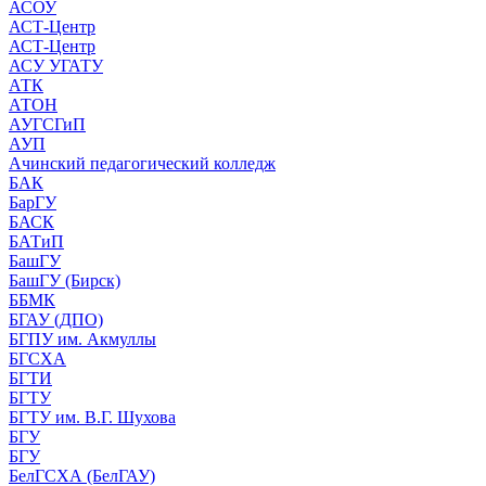
АСОУ
АСТ-Центр
АСТ-Центр
АСУ УГАТУ
АТК
АТОН
АУГСГиП
АУП
Ачинский педагогический колледж
БАК
БарГУ
БАСК
БАТиП
БашГУ
БашГУ (Бирск)
ББМК
БГАУ (ДПО)
БГПУ им. Акмуллы
БГСХА
БГТИ
БГТУ
БГТУ им. В.Г. Шухова
БГУ
БГУ
БелГСХА (БелГАУ)