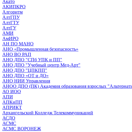
Акато
АКИПКРО
Алгоритм
АлтГПУ
АлтГТУ
АлтГУ
АМИ
АмИРО
АН ПО МАНО
АНО «Промышленная безопасность»
АНО ВО РАП
АНО ДПО "СПб УПК и ПП"
АНО ДПО "Учебный центр Мед-Арт"
АНО ДПО "ЦПКПП"
АНО ДПО «ОТ и ДО»
АНО НИИ Управления
АНОО ДПО (ПК) Академия образования взрослых "Альтернат
АО ИОО
АПИ
АПКиПП
АПРИКТ
Архангельский Колледж Телекоммуникаций
АСДО
АСМС
АСМС ВОРОНЕЖ