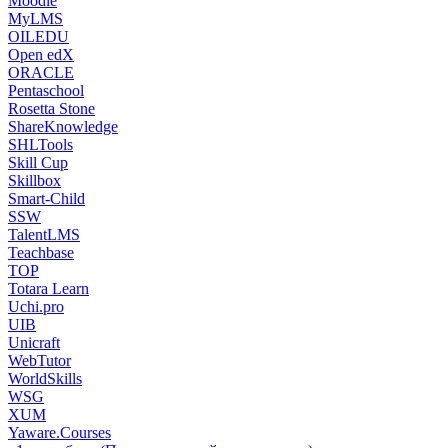
Moodle
MyLMS
OILEDU
Open edX
ORACLE
Pentaschool
Rosetta Stone
ShareKnowledge
SHLTools
Skill Cup
Skillbox
Smart-Child
SSW
TalentLMS
Teachbase
TOP
Totara Learn
Uchi.pro
UIB
Unicraft
WebTutor
WorldSkills
WSG
XUM
Yaware.Courses