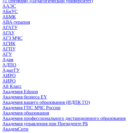
«1 сентября» (Педагогический университет)
ААЭС
АБиУС
АБМК
АВА-терапия
АГАТУ
АГАУ
АГЗ МЧС
АГИК
АГПУ
АГУ
Адам
АДПО
АдыгГУ
АИРО
АИРО
Ай Класс
Академия Eduson
Академия бизнеса EY
Академия вашего образования (ИДПК ГО)
Академия ГПС МЧС России
Академия образования
Академия профессионального дистанционного образования
Академия управления при Президенте РБ
АкадемСити