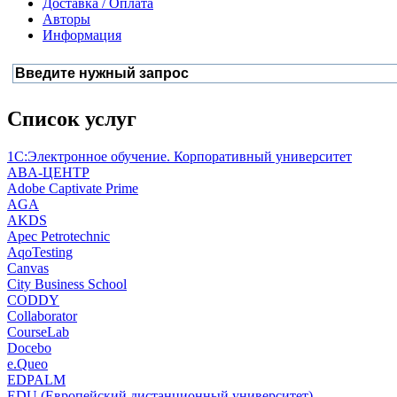
Доставка / Оплата
Авторы
Информация
Список услуг
1С:Электронное обучение. Корпоративный университет
ABA-ЦЕНТР
Adobe Captivate Prime
AGA
AKDS
Apec Petrotechnic
AqoTesting
Canvas
City Business School
CODDY
Collaborator
CourseLab
Docebo
e.Queo
EDPALM
EDU (Европейский дистанционный университет)