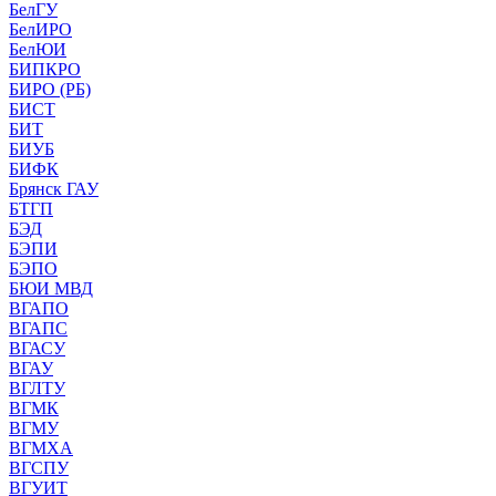
БелГУ
БелИРО
БелЮИ
БИПКРО
БИРО (РБ)
БИСТ
БИТ
БИУБ
БИФК
Брянск ГАУ
БТГП
БЭД
БЭПИ
БЭПО
БЮИ МВД
ВГАПО
ВГАПС
ВГАСУ
ВГАУ
ВГЛТУ
ВГМК
ВГМУ
ВГМХА
ВГСПУ
ВГУИТ