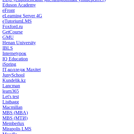
Eduson Academy
eFront
eLearning Server 4G
eTutoriumLMS
Foxford.ru
GetCourse
GMU
Henan University
IBLS
Internetурок
IQ Education
iSpring
IT-колледж Maxitet
JunySchool
Kundelik.kz
Lancman
learn365
Let's test
Listbagg
Macmillan
MBS (MBA)
MBS (МТИ)
Memberlux
Mirapolis LMS