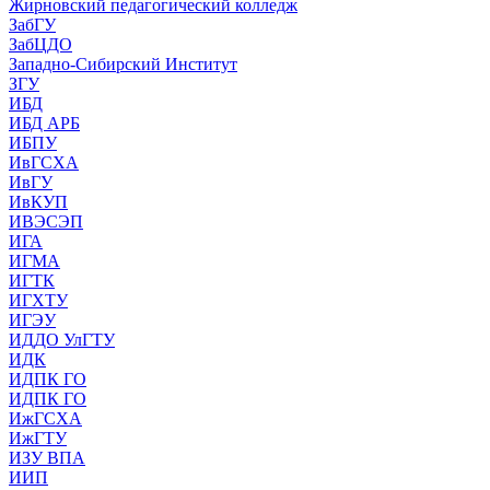
Жирновский педагогический колледж
ЗабГУ
ЗабЦДО
Западно-Сибирский Институт
ЗГУ
ИБД
ИБД АРБ
ИБПУ
ИвГСХА
ИвГУ
ИвКУП
ИВЭСЭП
ИГА
ИГМА
ИГТК
ИГХТУ
ИГЭУ
ИДДО УлГТУ
ИДК
ИДПК ГО
ИДПК ГО
ИжГСХА
ИжГТУ
ИЗУ ВПА
ИИП