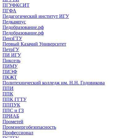
ПГУФКСИТ
ПГФА
Педагогический институт ИГУ
Педкампус
Педобразование.рф
Педобразование.рф
ПензГТУ
Первый Казачий Университет
ПетрГУ
ПИ ИГУ
Пиксель
ПИМУ
ПИЭФ
ПКЖТ
Политехнический колледж им. Н.Н. Годовикова
ППИ
ППК
ППК ГГТУ
ПППУК
ППС и ГЗ
ПРИАБ
Прометей
Промэнергобезопасность
Профессионал