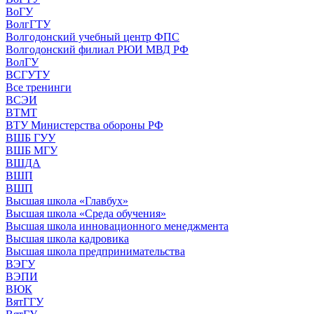
ВоГУ
ВолгГТУ
Волгодонский учебный центр ФПС
Волгодонский филиал РЮИ МВД РФ
ВолГУ
ВСГУТУ
Все тренинги
ВСЭИ
ВТМТ
ВТУ Министерства обороны РФ
ВШБ ГУУ
ВШБ МГУ
ВШДА
ВШП
ВШП
Высшая школа «Главбух»
Высшая школа «Среда обучения»
Высшая школа инновационного менеджмента
Высшая школа кадровика
Высшая школа предпринимательства
ВЭГУ
ВЭПИ
ВЮК
ВятГГУ