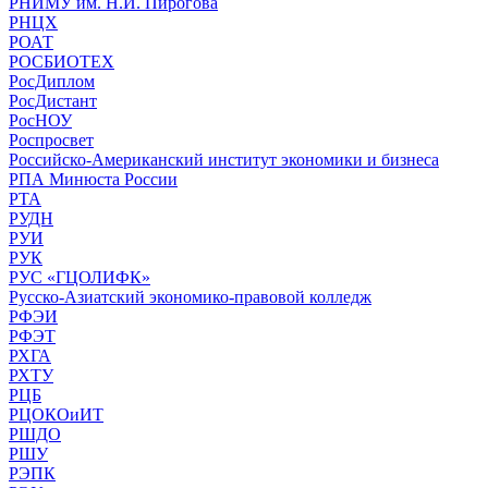
РНИМУ им. Н.И. Пирогова
РНЦХ
РОАТ
РОСБИОТЕХ
РосДиплом
РосДистант
РосНОУ
Роспросвет
Российско-Американский институт экономики и бизнеса
РПА Минюста России
РТА
РУДН
РУИ
РУК
РУС «ГЦОЛИФК»
Русско-Азиатский экономико-правовой колледж
РФЭИ
РФЭТ
РХГА
РХТУ
РЦБ
РЦОКОиИТ
РШДО
РШУ
РЭПК