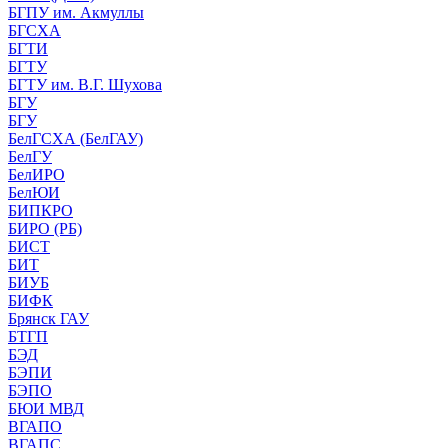
БГПУ им. Акмуллы
БГСХА
БГТИ
БГТУ
БГТУ им. В.Г. Шухова
БГУ
БГУ
БелГСХА (БелГАУ)
БелГУ
БелИРО
БелЮИ
БИПКРО
БИРО (РБ)
БИСТ
БИТ
БИУБ
БИФК
Брянск ГАУ
БТГП
БЭД
БЭПИ
БЭПО
БЮИ МВД
ВГАПО
ВГАПС