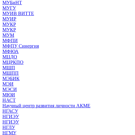
МУБиНТ
МУГУ
МУИВ ВИТТЕ
МУИР
МУКР
МУКР
МУМ
МФПИ
МФПУ Синергия
МФЮА
МЦДО
МЦРКПО
МШП
МШПП
МЭБИК
МЭИ
МЭСИ
МЮИ
НАСТ
Научный центр развития личности АКМЕ
НГАСУ
НГИЭУ
НГИЭУ
НГЛУ
НГМУ