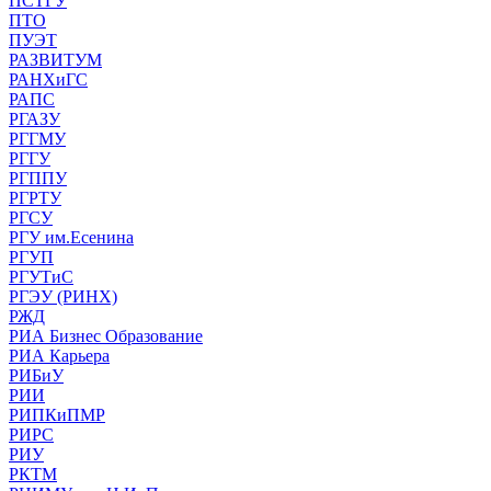
ПСТГУ
ПТО
ПУЭТ
РАЗВИТУМ
РАНХиГС
РАПС
РГАЗУ
РГГМУ
РГГУ
РГППУ
РГРТУ
РГСУ
РГУ им.Есенина
РГУП
РГУТиС
РГЭУ (РИНХ)
РЖД
РИА Бизнес Образование
РИА Карьера
РИБиУ
РИИ
РИПКиПМР
РИРС
РИУ
РКТМ