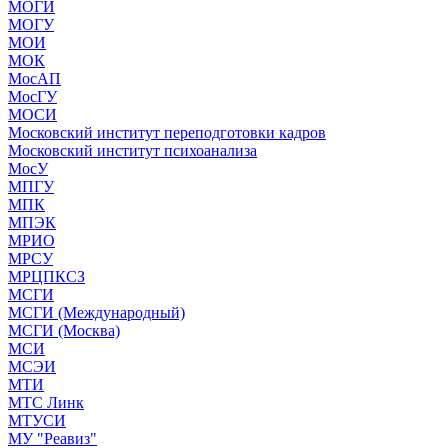
МОГИ
МОГУ
МОИ
МОК
МосАП
МосГУ
МОСИ
Московский институт переподготовки кадров
Московский институт психоанализа
МосУ
МПГУ
МПК
МПЭК
МРИО
МРСУ
МРЦПКСЗ
МСГИ
МСГИ (Международный)
МСГИ (Москва)
МСИ
МСЭИ
МТИ
МТС Линк
МТУСИ
МУ "Реавиз"