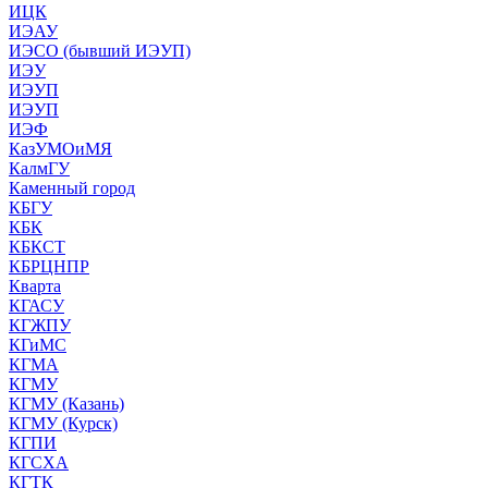
ИЦК
ИЭАУ
ИЭСО (бывший ИЭУП)
ИЭУ
ИЭУП
ИЭУП
ИЭФ
КазУМОиМЯ
КалмГУ
Каменный город
КБГУ
КБК
КБКСТ
КБРЦНПР
Кварта
КГАСУ
КГЖПУ
КГиМС
КГМА
КГМУ
КГМУ (Казань)
КГМУ (Курск)
КГПИ
КГСХА
КГТК