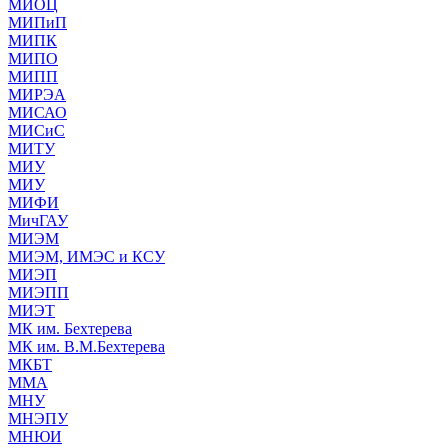
МИОЦ
МИПиП
МИПК
МИПО
МИПП
МИРЭА
МИСАО
МИСиС
МИТУ
МИУ
МИУ
МИФИ
МичГАУ
МИЭМ
МИЭМ, ИМЭС и КСУ
МИЭП
МИЭПП
МИЭТ
МК им. Бехтерева
МК им. В.М.Бехтерева
МКБТ
ММА
МНУ
МНЭПУ
МНЮИ