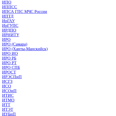
ИПО
ИППСС
ИПСА ГПС МЧС России
ИПТД
ИрГАУ
ИрГУПС
ИРДПО
ИРНИТУ
ИРО
ИРО (Самара)
ИРО (Ханты-Манскийск)
ИРО ИО
ИРО РБ
ИРО РТ
ИРО СПБ
ИРОСТ
ИРЭСПиП
ИСГЗ
ИСО
ИСОиП
ИТИС
ИТМО
ИТТ
ИТЭТ
ИУБиП