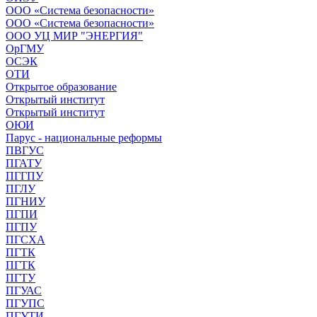
ООО «Система безопасности»
ООО «Система безопасности»
ООО УЦ МИР "ЭНЕРГИЯ"
ОрГМУ
ОСЭК
ОТИ
Открытое образование
Открытый институт
Открытый институт
ОЮИ
Парус - национальные реформы
ПВГУС
ПГАТУ
ПГГПУ
ПГЛУ
ПГНИУ
ПГПИ
ПГПУ
ПГСХА
ПГТК
ПГТК
ПГТУ
ПГУАС
ПГУПС
ПГУТИ