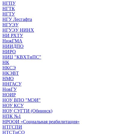
НГПУ
НГТК
НГТУ
НГУ Лесгафта
НГУЭУ
НГУЭУ НИНХ
НИ РХТУ
НижГМА
НИИДПО
НИРО
НИЦ "КВХТиПС"
НК
НКСЭ
НКЭВТ
НМО
ННГАСУ
НовГУ
НОИР
НОУ ВПО "МЭИ"
НОУ КСУ
НОУ СУГТИ (Обнинск)
НПК №1
НРООИ «Социальная реабилитация»
НТГСПИ
НТСТиСО