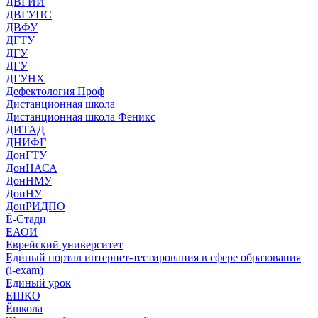
ДВГИИ
ДВГУПС
ДВФУ
ДГТУ
ДГУ
ДГУ
ДГУНХ
Дефектология Проф
Дистанционная школа
Дистанционная школа Феникс
ДИТАД
ДНИФГ
ДонГТУ
ДонНАСА
ДонНМУ
ДонНУ
ДонРИДПО
Ё-Стади
ЕАОИ
Еврейский университет
Единый портал интернет-тестирования в сфере образования
(i-exam)
Единый урок
ЕШКО
Ёшкола