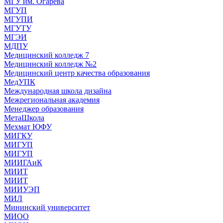
МГУ им. Огарева
МГУП
МГУПИ
МГУТУ
МГЭИ
МДПУ
Медицинский колледж 7
Медицинский колледж №2
Медицинский центр качества образования
МедУПК
Международная школа дизайна
Межрегиональная академия
Менеджер образования
МетаШкола
Мехмат ЮФУ
МИГКУ
МИГУП
МИГУП
МИИГАиК
МИИТ
МИИТ
МИИУЭП
МИЛ
Мининский университет
МИОО