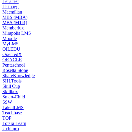
Let's test
Listbagg
Macmillan
MBS (MBA)
MBS (МТИ)
Memberlux
Mirapolis LMS
Moodle
MyLMS
OILEDU
Open edX
ORACLE
Pentaschool
Rosetta Stone
ShareKnowledge
SHLTools
Skill Cup
Skillbox
Smart-Child
SSW
TalentLMS
Teachbase
TOP
Totara Learn
Uchi.pro