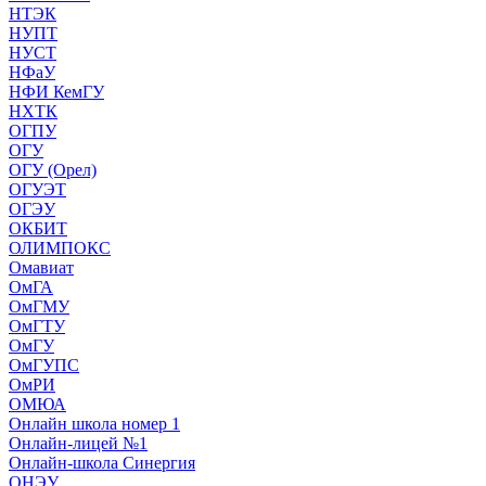
НТЭК
НУПТ
НУСТ
НФаУ
НФИ КемГУ
НХТК
ОГПУ
ОГУ
ОГУ (Орел)
ОГУЭТ
ОГЭУ
ОКБИТ
ОЛИМПОКС
Омавиат
ОмГА
ОмГМУ
ОмГТУ
ОмГУ
ОмГУПС
ОмРИ
ОМЮА
Онлайн школа номер 1
Онлайн-лицей №1
Онлайн-школа Синергия
ОНЭУ