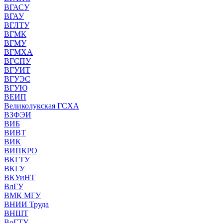
ВГАСУ
ВГАУ
ВГЛТУ
ВГМК
ВГМУ
ВГМХА
ВГСПУ
ВГУИТ
ВГУЭС
ВГУЮ
ВЕИП
Великолукская ГСХА
ВЗФЭИ
ВИБ
ВИВТ
ВИК
ВИПКРО
ВКГТУ
ВКГУ
ВКУиНТ
ВлГУ
ВМК МГУ
ВНИИ Труда
ВНШТ
ВоГТУ