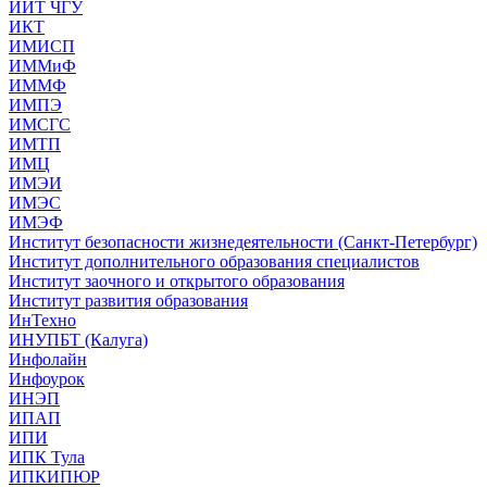
ИИТ ЧГУ
ИКТ
ИМИСП
ИММиФ
ИММФ
ИМПЭ
ИМСГС
ИМТП
ИМЦ
ИМЭИ
ИМЭС
ИМЭФ
Институт безопасности жизнедеятельности (Санкт-Петербург)
Институт дополнительного образования специалистов
Институт заочного и открытого образования
Институт развития образования
ИнТехно
ИНУПБТ (Калуга)
Инфолайн
Инфоурок
ИНЭП
ИПАП
ИПИ
ИПК Тула
ИПКИПЮР