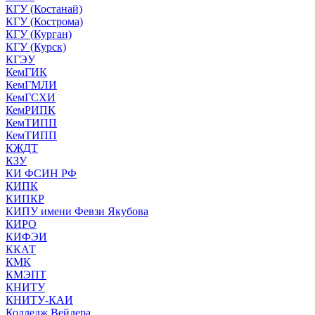
КГУ (Костанай)
КГУ (Кострома)
КГУ (Курган)
КГУ (Курск)
КГЭУ
КемГИК
КемГМЛИ
КемГСХИ
КемРИПК
КемТИПП
КемТИПП
КЖДТ
КЗУ
КИ ФСИН РФ
КИПК
КИПКР
КИПУ имени Февзи Якубова
КИРО
КИФЭИ
ККАТ
КМК
КМЭПТ
КНИТУ
КНИТУ-КАИ
Колледж Вейдера