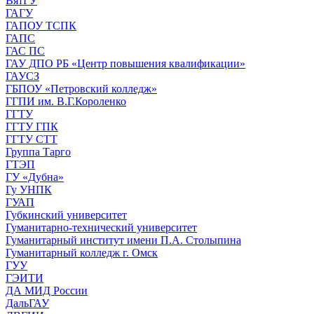
ВятГУ
ГАГУ
ГАПОУ ТСПК
ГАПС
ГАС ПС
ГАУ ДПО РБ «Центр повышения квалификации»
ГАУСЗ
ГБПОУ «Петровский колледж»
ГГПИ им. В.Г.Короленко
ГГТУ
ГГТУ ГПК
ГГТУ СТТ
Группа Тарго
ГТЭП
ГУ «Дубна»
Гу УНПК
ГУАП
Губкинский университет
Гуманитарно-технический университет
Гуманитарный институт имени П.А. Столыпина
Гуманитарный колледж г. Омск
ГУУ
ГЭИТИ
ДА МИД России
ДальГАУ