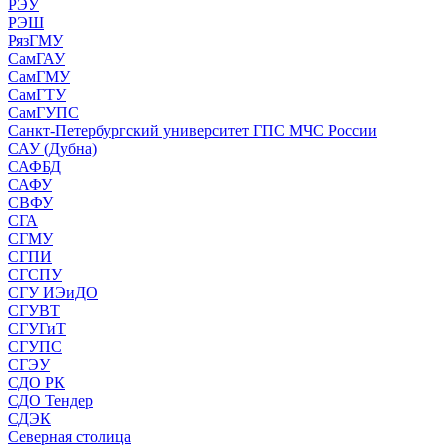
РЭУ
РЭШ
РязГМУ
СамГАУ
СамГМУ
СамГТУ
СамГУПС
Санкт-Петербургский университет ГПС МЧС России
САУ (Дубна)
САФБД
САФУ
СВФУ
СГА
СГМУ
СГПИ
СГСПУ
СГУ ИЭиДО
СГУВТ
СГУГиТ
СГУПС
СГЭУ
СДО РК
СДО Тендер
СДЭК
Северная столица