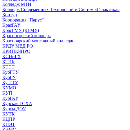
Колледж МТИ
Колледж Современных Технологий и Систем «Галактика»
Контур
Корпорация "Парус"
КрасГАУ
КрасГМУ (КГМУ)
Красногорский колледж
Красноярский монтажный колледж
КРДУ МВД РФ
КРИПКиПРО
КСИиГХ
КТЭК
КТЭТ
КубГТУ
КубГУ
КузГТУ
КУМО
КУП
КурГАУ
Курская ГСХА
Курсы ДОУ
КУТК
КЦПР
КЦЭТ
КЭМС