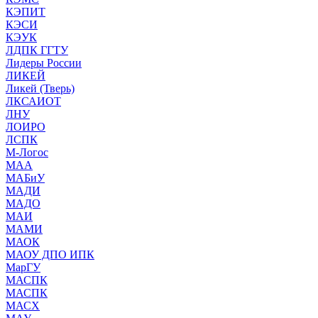
КЭПИТ
КЭСИ
КЭУК
ЛДПК ГГТУ
Лидеры России
ЛИКЕЙ
Ликей (Тверь)
ЛКСАИОТ
ЛНУ
ЛОИРО
ЛСПК
М-Логос
МАА
МАБиУ
МАДИ
МАДО
МАИ
МАМИ
МАОК
МАОУ ДПО ИПК
МарГУ
МАСПК
МАСПК
МАСХ