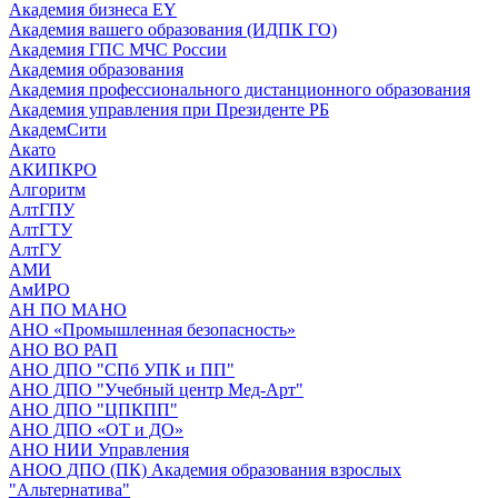
Академия бизнеса EY
Академия вашего образования (ИДПК ГО)
Академия ГПС МЧС России
Академия образования
Академия профессионального дистанционного образования
Академия управления при Президенте РБ
АкадемСити
Акато
АКИПКРО
Алгоритм
АлтГПУ
АлтГТУ
АлтГУ
АМИ
АмИРО
АН ПО МАНО
АНО «Промышленная безопасность»
АНО ВО РАП
АНО ДПО "СПб УПК и ПП"
АНО ДПО "Учебный центр Мед-Арт"
АНО ДПО "ЦПКПП"
АНО ДПО «ОТ и ДО»
АНО НИИ Управления
АНОО ДПО (ПК) Академия образования взрослых
"Альтернатива"