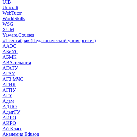
UIB
Unicraft
WebTutor
WorldSkills
WSG
XUM
Yaware.Courses
«1 сентября» (Педагогический университет)
ААЭС
АБиУС
АБМК
АВА-терапия
АГАТУ
АГАУ
АГЗ МЧС
АГИК
АГПУ
АГУ
Адам
АДПО
АдыгГУ
АИРО
АИРО
Ай Класс
Академия Eduson