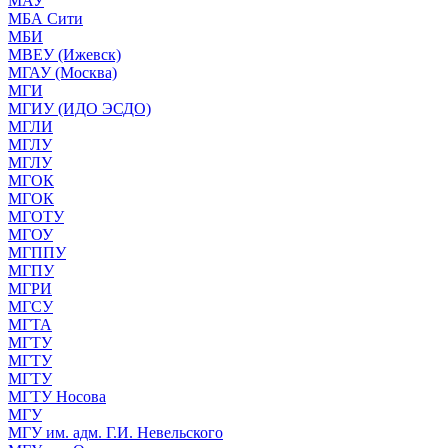
МАУ
МБА Сити
МБИ
МВЕУ (Ижевск)
МГАУ (Москва)
МГИ
МГИУ (ИДО ЭСДО)
МГЛИ
МГЛУ
МГЛУ
МГОК
МГОК
МГОТУ
МГОУ
МГППУ
МГПУ
МГРИ
МГСУ
МГТА
МГТУ
МГТУ
МГТУ
МГТУ Носова
МГУ
МГУ им. адм. Г.И. Невельского