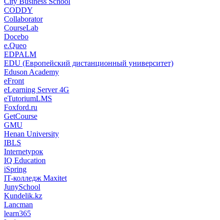
City Business School
CODDY
Collaborator
CourseLab
Docebo
e.Queo
EDPALM
EDU (Европейский дистанционный университет)
Eduson Academy
eFront
eLearning Server 4G
eTutoriumLMS
Foxford.ru
GetCourse
GMU
Henan University
IBLS
Internetурок
IQ Education
iSpring
IT-колледж Maxitet
JunySchool
Kundelik.kz
Lancman
learn365