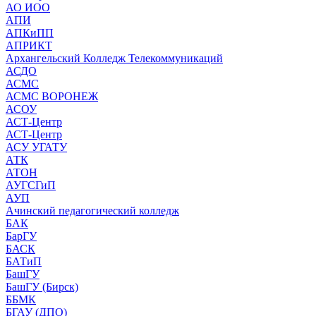
АО ИОО
АПИ
АПКиПП
АПРИКТ
Архангельский Колледж Телекоммуникаций
АСДО
АСМС
АСМС ВОРОНЕЖ
АСОУ
АСТ-Центр
АСТ-Центр
АСУ УГАТУ
АТК
АТОН
АУГСГиП
АУП
Ачинский педагогический колледж
БАК
БарГУ
БАСК
БАТиП
БашГУ
БашГУ (Бирск)
ББМК
БГАУ (ДПО)