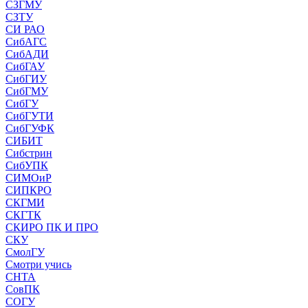
СЗГМУ
СЗТУ
СИ РАО
СибАГС
СибАДИ
СибГАУ
СибГИУ
СибГМУ
СибГУ
СибГУТИ
СибГУФК
СИБИТ
Сибстрин
СибУПК
СИМОиР
СИПКРО
СКГМИ
СКГТК
СКИРО ПК И ПРО
СКУ
СмолГУ
Смотри учись
СНТА
СовПК
СОГУ