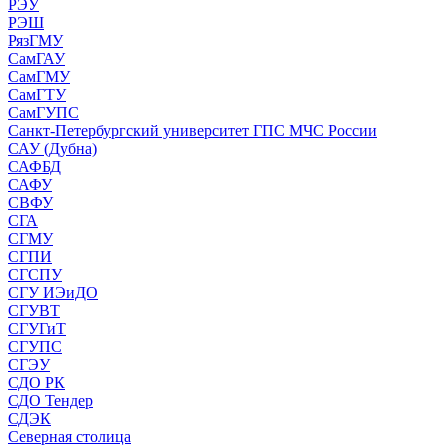
РЭУ
РЭШ
РязГМУ
СамГАУ
СамГМУ
СамГТУ
СамГУПС
Санкт-Петербургский университет ГПС МЧС России
САУ (Дубна)
САФБД
САФУ
СВФУ
СГА
СГМУ
СГПИ
СГСПУ
СГУ ИЭиДО
СГУВТ
СГУГиТ
СГУПС
СГЭУ
СДО РК
СДО Тендер
СДЭК
Северная столица