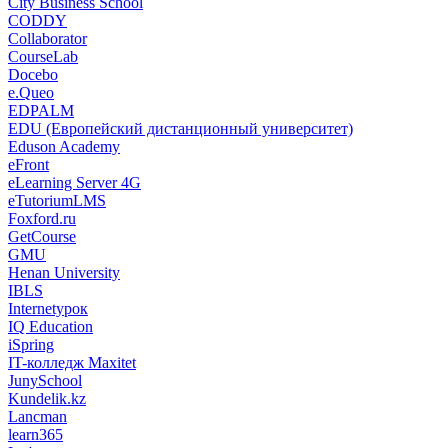
City Business School
CODDY
Collaborator
CourseLab
Docebo
e.Queo
EDPALM
EDU (Европейский дистанционный университет)
Eduson Academy
eFront
eLearning Server 4G
eTutoriumLMS
Foxford.ru
GetCourse
GMU
Henan University
IBLS
Internetурок
IQ Education
iSpring
IT-колледж Maxitet
JunySchool
Kundelik.kz
Lancman
learn365