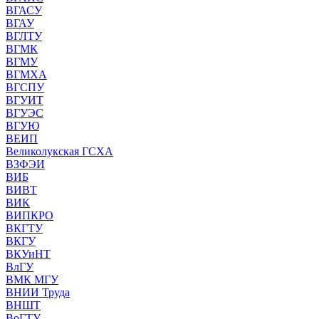
ВГАСУ
ВГАУ
ВГЛТУ
ВГМК
ВГМУ
ВГМХА
ВГСПУ
ВГУИТ
ВГУЭС
ВГУЮ
ВЕИП
Великолукская ГСХА
ВЗФЭИ
ВИБ
ВИВТ
ВИК
ВИПКРО
ВКГТУ
ВКГУ
ВКУиНТ
ВлГУ
ВМК МГУ
ВНИИ Труда
ВНШТ
ВоГТУ