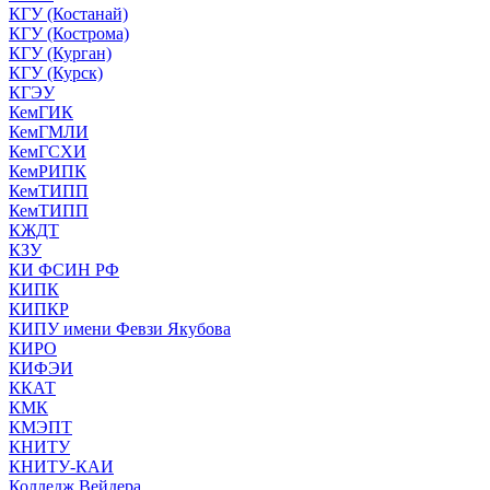
КГУ (Костанай)
КГУ (Кострома)
КГУ (Курган)
КГУ (Курск)
КГЭУ
КемГИК
КемГМЛИ
КемГСХИ
КемРИПК
КемТИПП
КемТИПП
КЖДТ
КЗУ
КИ ФСИН РФ
КИПК
КИПКР
КИПУ имени Февзи Якубова
КИРО
КИФЭИ
ККАТ
КМК
КМЭПТ
КНИТУ
КНИТУ-КАИ
Колледж Вейдера