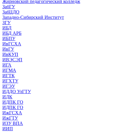
Жирновский педагогический колледж
ЗабГУ
ЗабЦДО
Западно-Сибирский Институт
ЗГУ
ИБД
ИБД АРБ
ИБПУ
ИвГСХА
ИвГУ
ИвКУП
ИВЭСЭП
ИГА
ИГМА
ИГТК
ИГХТУ
ИГЭУ
ИДДО УлГТУ
ИДК
ИДПК ГО
ИДПК ГО
ИжГСХА
ИжГТУ
ИЗУ ВПА
ИИП