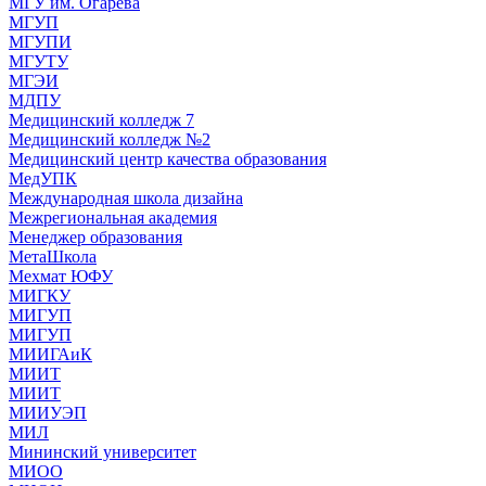
МГУ им. Огарева
МГУП
МГУПИ
МГУТУ
МГЭИ
МДПУ
Медицинский колледж 7
Медицинский колледж №2
Медицинский центр качества образования
МедУПК
Международная школа дизайна
Межрегиональная академия
Менеджер образования
МетаШкола
Мехмат ЮФУ
МИГКУ
МИГУП
МИГУП
МИИГАиК
МИИТ
МИИТ
МИИУЭП
МИЛ
Мининский университет
МИОО