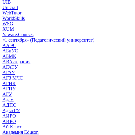
UIB
Unicraft
WebTutor
WorldSkills
WSG
XUM
Yaware.Courses
«1 сентября» (Педагогический университет)
ААЭС
АБиУС
АБМК
АВА-терапия
АГАТУ
АГАУ
АГЗ МЧС
АГИК
АГПУ
АГУ
Адам
АДПО
АдыгГУ
АИРО
АИРО
Ай Класс
Академия Eduson