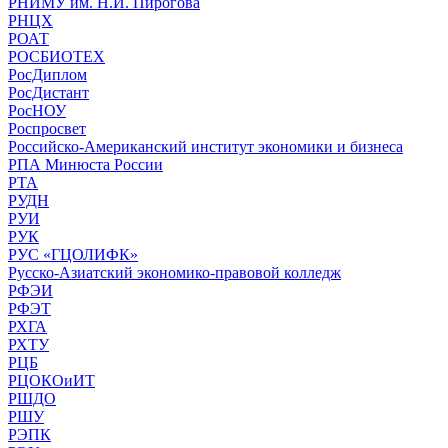
РНИМУ им. Н.И. Пирогова
РНЦХ
РОАТ
РОСБИОТЕХ
РосДиплом
РосДистант
РосНОУ
Роспросвет
Российско-Американский институт экономики и бизнеса
РПА Минюста России
РТА
РУДН
РУИ
РУК
РУС «ГЦОЛИФК»
Русско-Азиатский экономико-правовой колледж
РФЭИ
РФЭТ
РХГА
РХТУ
РЦБ
РЦОКОиИТ
РШДО
РШУ
РЭПК