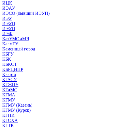
ИЦК
ИЭАУ
ИЭСО (бывший ИЭУП)
ИЭУ
ИЭУП
ИЭУП
ИЭФ
КазУМОиМЯ
КалмГУ
Каменный город
КБГУ
КБК
КБКСТ
КБРЦНПР
Кварта
КГАСУ
КГЖПУ
КГиМС
КГМА
КГМУ
КГМУ (Казань)
КГМУ (Курск)
КГПИ
КГСХА
КГТК