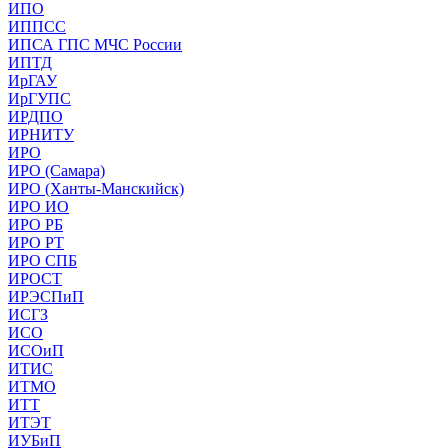
ИПО
ИППСС
ИПСА ГПС МЧС России
ИПТД
ИрГАУ
ИрГУПС
ИРДПО
ИРНИТУ
ИРО
ИРО (Самара)
ИРО (Ханты-Манскийск)
ИРО ИО
ИРО РБ
ИРО РТ
ИРО СПБ
ИРОСТ
ИРЭСПиП
ИСГЗ
ИСО
ИСОиП
ИТИС
ИТМО
ИТТ
ИТЭТ
ИУБиП