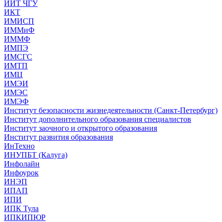
ИИТ ЧГУ
ИКТ
ИМИСП
ИММиФ
ИММФ
ИМПЭ
ИМСГС
ИМТП
ИМЦ
ИМЭИ
ИМЭС
ИМЭФ
Институт безопасности жизнедеятельности (Санкт-Петербург)
Институт дополнительного образования специалистов
Институт заочного и открытого образования
Институт развития образования
ИнТехно
ИНУПБТ (Калуга)
Инфолайн
Инфоурок
ИНЭП
ИПАП
ИПИ
ИПК Тула
ИПКИПЮР