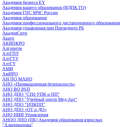
Академия бизнеса EY
Академия вашего образования (ИДПК ГО)
Академия ГПС МЧС России
Академия образования
Академия профессионального дистанционного образования
Академия управления при Президенте РБ
АкадемСити
Акато
АКИПКРО
Алгоритм
АлтГПУ
АлтГТУ
АлтГУ
АМИ
АмИРО
АН ПО МАНО
АНО «Промышленная безопасность»
АНО ВО РАП
АНО ДПО "СПб УПК и ПП"
АНО ДПО "Учебный центр Мед-Арт"
АНО ДПО "ЦПКПП"
АНО ДПО «ОТ и ДО»
АНО НИИ Управления
АНОО ДПО (ПК) Академия образования взрослых
"Альтернатива"