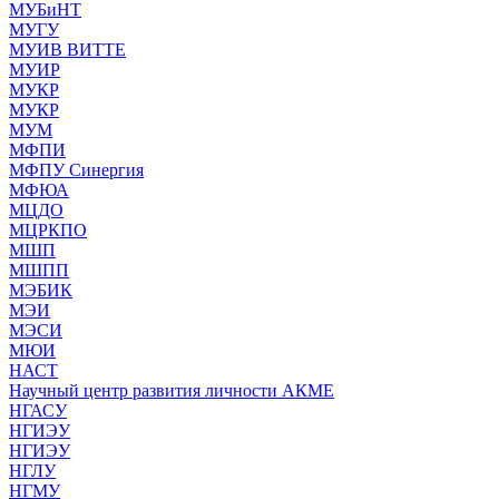
МУБиНТ
МУГУ
МУИВ ВИТТЕ
МУИР
МУКР
МУКР
МУМ
МФПИ
МФПУ Синергия
МФЮА
МЦДО
МЦРКПО
МШП
МШПП
МЭБИК
МЭИ
МЭСИ
МЮИ
НАСТ
Научный центр развития личности АКМЕ
НГАСУ
НГИЭУ
НГИЭУ
НГЛУ
НГМУ