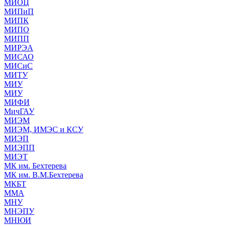
МИОЦ
МИПиП
МИПК
МИПО
МИПП
МИРЭА
МИСАО
МИСиС
МИТУ
МИУ
МИУ
МИФИ
МичГАУ
МИЭМ
МИЭМ, ИМЭС и КСУ
МИЭП
МИЭПП
МИЭТ
МК им. Бехтерева
МК им. В.М.Бехтерева
МКБТ
ММА
МНУ
МНЭПУ
МНЮИ