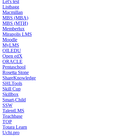
Let's test
Listbagg
Macmillan
MBS (MBA)
MBS (МТИ)
Memberlux
Mirapolis LMS
Moodle
MyLMS
OILEDU
Open edX
ORACLE
Pentaschool
Rosetta Stone
ShareKnowledge
SHLTools
Skill Cup
Skillbox
Smart-Child
SSW
TalentLMS
Teachbase
TOP
Totara Learn
Uchi.pro