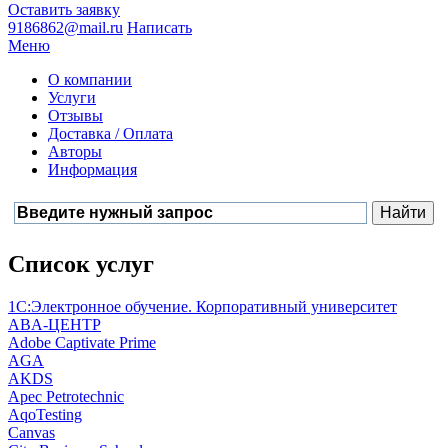
Оставить заявку
9186862@mail.ru
Написать
Меню
О компании
Услуги
Отзывы
Доставка / Оплата
Авторы
Информация
Список услуг
1С:Электронное обучение. Корпоративный университет
ABA-ЦЕНТР
Adobe Captivate Prime
AGA
AKDS
Apec Petrotechnic
AqoTesting
Canvas