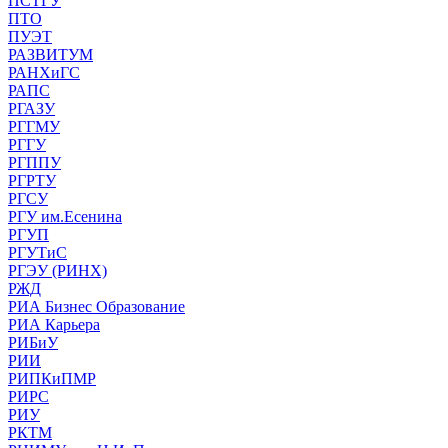
ПСТГУ
ПТО
ПУЭТ
РАЗВИТУМ
РАНХиГС
РАПС
РГАЗУ
РГГМУ
РГГУ
РГППУ
РГРТУ
РГСУ
РГУ им.Есенина
РГУП
РГУТиС
РГЭУ (РИНХ)
РЖД
РИА Бизнес Образование
РИА Карьера
РИБиУ
РИИ
РИПКиПМР
РИРС
РИУ
РКТМ