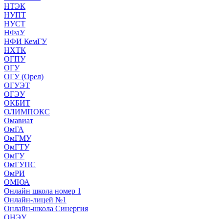
НТЭК
НУПТ
НУСТ
НФаУ
НФИ КемГУ
НХТК
ОГПУ
ОГУ
ОГУ (Орел)
ОГУЭТ
ОГЭУ
ОКБИТ
ОЛИМПОКС
Омавиат
ОмГА
ОмГМУ
ОмГТУ
ОмГУ
ОмГУПС
ОмРИ
ОМЮА
Онлайн школа номер 1
Онлайн-лицей №1
Онлайн-школа Синергия
ОНЭУ