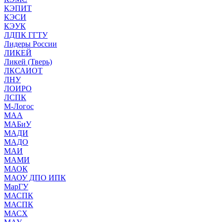
КЭПИТ
КЭСИ
КЭУК
ЛДПК ГГТУ
Лидеры России
ЛИКЕЙ
Ликей (Тверь)
ЛКСАИОТ
ЛНУ
ЛОИРО
ЛСПК
М-Логос
МАА
МАБиУ
МАДИ
МАДО
МАИ
МАМИ
МАОК
МАОУ ДПО ИПК
МарГУ
МАСПК
МАСПК
МАСХ