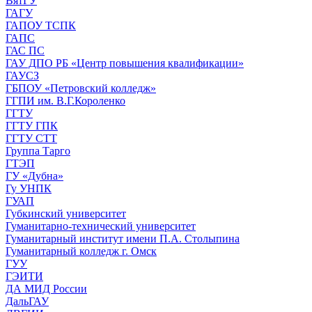
ВятГУ
ГАГУ
ГАПОУ ТСПК
ГАПС
ГАС ПС
ГАУ ДПО РБ «Центр повышения квалификации»
ГАУСЗ
ГБПОУ «Петровский колледж»
ГГПИ им. В.Г.Короленко
ГГТУ
ГГТУ ГПК
ГГТУ СТТ
Группа Тарго
ГТЭП
ГУ «Дубна»
Гу УНПК
ГУАП
Губкинский университет
Гуманитарно-технический университет
Гуманитарный институт имени П.А. Столыпина
Гуманитарный колледж г. Омск
ГУУ
ГЭИТИ
ДА МИД России
ДальГАУ