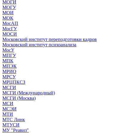
МОГИ
МОГУ
МОИ
МОК
МосАП
МосГУ
МОСИ
Московский институт переподготовки кадров
Московский институт психоанализа
МосУ
МПГУ
МПК
МПЭК
МРИО
МРСУ
МРЦПКСЗ
МСГИ
МСГИ (Международный)
МСГИ (Москва)
МСИ
МСЭИ
МТИ
МТС Линк
МТУСИ
МУ "Реавиз"