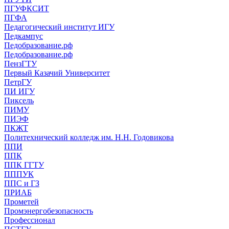
ПГУФКСИТ
ПГФА
Педагогический институт ИГУ
Педкампус
Педобразование.рф
Педобразование.рф
ПензГТУ
Первый Казачий Университет
ПетрГУ
ПИ ИГУ
Пиксель
ПИМУ
ПИЭФ
ПКЖТ
Политехнический колледж им. Н.Н. Годовикова
ППИ
ППК
ППК ГГТУ
ПППУК
ППС и ГЗ
ПРИАБ
Прометей
Промэнергобезопасность
Профессионал