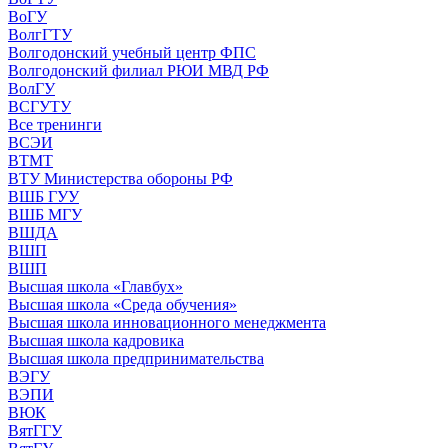
ВоГУ
ВолгГТУ
Волгодонский учебный центр ФПС
Волгодонский филиал РЮИ МВД РФ
ВолГУ
ВСГУТУ
Все тренинги
ВСЭИ
ВТМТ
ВТУ Министерства обороны РФ
ВШБ ГУУ
ВШБ МГУ
ВШДА
ВШП
ВШП
Высшая школа «Главбух»
Высшая школа «Среда обучения»
Высшая школа инновационного менеджмента
Высшая школа кадровика
Высшая школа предпринимательства
ВЭГУ
ВЭПИ
ВЮК
ВятГГУ