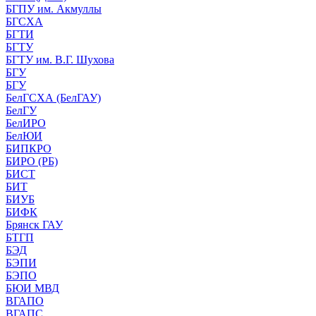
БГПУ им. Акмуллы
БГСХА
БГТИ
БГТУ
БГТУ им. В.Г. Шухова
БГУ
БГУ
БелГСХА (БелГАУ)
БелГУ
БелИРО
БелЮИ
БИПКРО
БИРО (РБ)
БИСТ
БИТ
БИУБ
БИФК
Брянск ГАУ
БТГП
БЭД
БЭПИ
БЭПО
БЮИ МВД
ВГАПО
ВГАПС