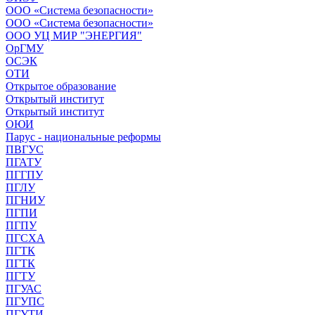
ООО «Система безопасности»
ООО «Система безопасности»
ООО УЦ МИР "ЭНЕРГИЯ"
ОрГМУ
ОСЭК
ОТИ
Открытое образование
Открытый институт
Открытый институт
ОЮИ
Парус - национальные реформы
ПВГУС
ПГАТУ
ПГГПУ
ПГЛУ
ПГНИУ
ПГПИ
ПГПУ
ПГСХА
ПГТК
ПГТК
ПГТУ
ПГУАС
ПГУПС
ПГУТИ