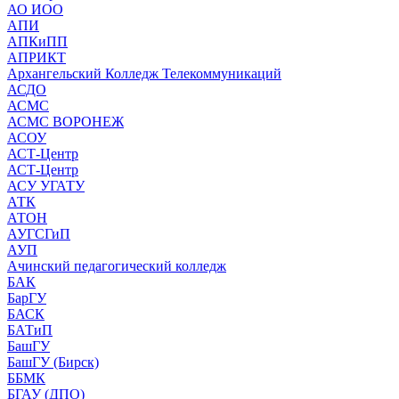
АО ИОО
АПИ
АПКиПП
АПРИКТ
Архангельский Колледж Телекоммуникаций
АСДО
АСМС
АСМС ВОРОНЕЖ
АСОУ
АСТ-Центр
АСТ-Центр
АСУ УГАТУ
АТК
АТОН
АУГСГиП
АУП
Ачинский педагогический колледж
БАК
БарГУ
БАСК
БАТиП
БашГУ
БашГУ (Бирск)
ББМК
БГАУ (ДПО)