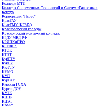
Колледж МТИ
Колледж Современных Технологий и Систем «Галактика»
Контур
Корпорация "Парус"
КрасГАУ
КрасГМУ (КГМУ)
Красногорский колледж
Красноярский монтажный колледж
КРДУ МВД РФ
КРИПКиПРО
КСИиГХ
КТЭК
КТЭТ
КубГТУ
КубГУ
КузГТУ
КУМО
КУП
КурГАУ
Курская ГСХА
Курсы ДОУ
КУТК
КЦПР
КЦЭТ
КЭМС