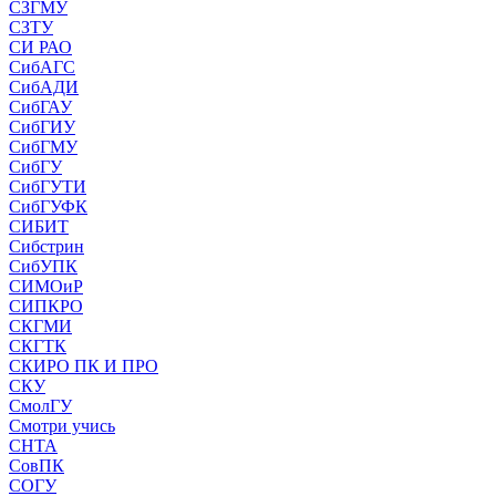
СЗГМУ
СЗТУ
СИ РАО
СибАГС
СибАДИ
СибГАУ
СибГИУ
СибГМУ
СибГУ
СибГУТИ
СибГУФК
СИБИТ
Сибстрин
СибУПК
СИМОиР
СИПКРО
СКГМИ
СКГТК
СКИРО ПК И ПРО
СКУ
СмолГУ
Смотри учись
СНТА
СовПК
СОГУ