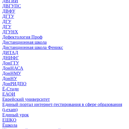
ДВГИИ
ДВГУПС
ДВФУ
ДГТУ
ДГУ
ДГУ
ДГУНХ
Дефектология Проф
Дистанционная школа
Дистанционная школа Феникс
ДИТАД
ДНИФГ
ДонГТУ
ДонНАСА
ДонНМУ
ДонНУ
ДонРИДПО
Ё-Стади
ЕАОИ
Еврейский университет
Единый портал интернет-тестирования в сфере образования
(i-exam)
Единый урок
ЕШКО
Ёшкола