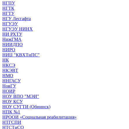
НГПУ
НГТК
НГТУ
НГУ Лесгафта
НГУЭУ
НГУЭУ НИНХ
НИ РХТУ
НижГМА
НИИДПО
НИРО
НИЦ "КВХТиПС"
НК
НКСЭ
НКЭВТ
НМО
ННГАСУ
НовГУ
НОИР
НОУ ВПО "МЭИ"
НОУ КСУ
НОУ СУГТИ (Обнинск)
НПК №1
НРООИ «Социальная реабилитация»
НТГСПИ
НТСТиСО