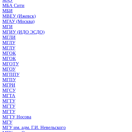
МАУ
МБА Сити
МБИ
МВЕУ (Ижевск)
МГАУ (Москва)
МГИ
МГИУ (ИДО ЭСДО)
МГЛИ
МГЛУ
МГЛУ
МГОК
МГОК
МГОТУ
МГОУ
МГППУ
МГПУ
МГРИ
МГСУ
МГТА
МГТУ
МГТУ
МГТУ
МГТУ Носова
МГУ
МГУ им. адм. Г.И. Невельского