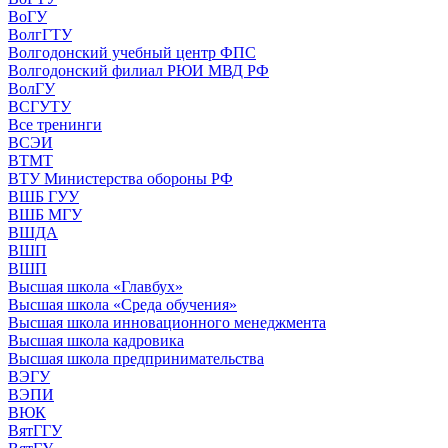
ВоГУ
ВолгГТУ
Волгодонский учебный центр ФПС
Волгодонский филиал РЮИ МВД РФ
ВолГУ
ВСГУТУ
Все тренинги
ВСЭИ
ВТМТ
ВТУ Министерства обороны РФ
ВШБ ГУУ
ВШБ МГУ
ВШДА
ВШП
ВШП
Высшая школа «Главбух»
Высшая школа «Среда обучения»
Высшая школа инновационного менеджмента
Высшая школа кадровика
Высшая школа предпринимательства
ВЭГУ
ВЭПИ
ВЮК
ВятГГУ