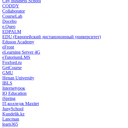
City Business School
CODDY
Collaborator
CourseLab
Docebo
e.Queo
EDPALM
EDU (Европейский дистанционный университет)
Eduson Academy
eFront
eLearning Server 4G
eTutoriumLMS
Foxford.ru
GetCourse
GMU
Henan University
IBLS
Internetурок
IQ Education
iSpring
IT-колледж Maxitet
JunySchool
Kundelik.kz
Lancman
learn365