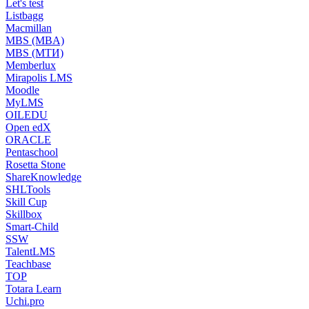
Let's test
Listbagg
Macmillan
MBS (MBA)
MBS (МТИ)
Memberlux
Mirapolis LMS
Moodle
MyLMS
OILEDU
Open edX
ORACLE
Pentaschool
Rosetta Stone
ShareKnowledge
SHLTools
Skill Cup
Skillbox
Smart-Child
SSW
TalentLMS
Teachbase
TOP
Totara Learn
Uchi.pro