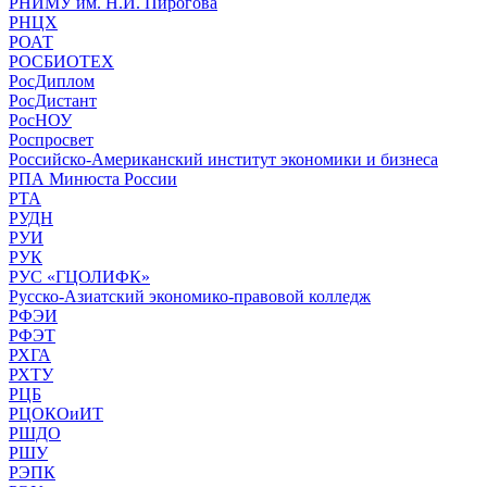
РНИМУ им. Н.И. Пирогова
РНЦХ
РОАТ
РОСБИОТЕХ
РосДиплом
РосДистант
РосНОУ
Роспросвет
Российско-Американский институт экономики и бизнеса
РПА Минюста России
РТА
РУДН
РУИ
РУК
РУС «ГЦОЛИФК»
Русско-Азиатский экономико-правовой колледж
РФЭИ
РФЭТ
РХГА
РХТУ
РЦБ
РЦОКОиИТ
РШДО
РШУ
РЭПК