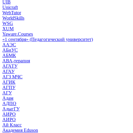
UIB
Unicraft
WebTutor
WorldSkills
WSG
XUM
Yaware.Courses
«1 сентября» (Педагогический университет)
ААЭС
АБиУС
АБМК
АВА-терапия
АГАТУ
АГАУ
АГЗ МЧС
АГИК
АГПУ
АГУ
Адам
АДПО
АдыгГУ
АИРО
АИРО
Ай Класс
Академия Eduson