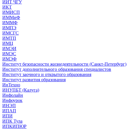
ИИТ ЧГУ
ИКТ
ИМИСП
ИММиФ
ИММФ
ИМПЭ
ИМСГС
ИМТП
ИМЦ
ИМЭИ
ИМЭС
ИМЭФ
Институт безопасности жизнедеятельности (Санкт-Петербург)
Институт дополнительного образования специалистов
Институт заочного и открытого образования
Институт развития образования
ИнТехно
ИНУПБТ (Калуга)
Инфолайн
Инфоурок
ИНЭП
ИПАП
ИПИ
ИПК Тула
ИПКИПЮР