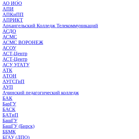
АО ИОО
АПИ
АПКиПП
АПРИКТ
Архангельский Колледж Телекоммуникаций
АСДО
АСМС
АСМС ВОРОНЕЖ
АСОУ
АСТ-Центр
АСТ-Центр
АСУ УГАТУ
АТК
АТОН
АУГСГиП
АУП
Ачинский педагогический колледж
БАК
БарГУ
БАСК
БАТиП
БашГУ
БашГУ (Бирск)
ББМК
БГАУ (ДПО)