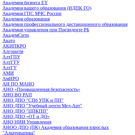
Академия бизнеса EY
Академия вашего образования (ИДПК ГО)
Академия ГПС МЧС России
Академия образования
Академия профессионального дистанционного образования
Академия управления при Президенте РБ
АкадемСити
Акато
АКИПКРО
Алгоритм
АлтГПУ
АлтГТУ
АлтГУ
АМИ
АмИРО
АН ПО МАНО
АНО «Промышленная безопасность»
АНО ВО РАП
АНО ДПО "СПб УПК и ПП"
АНО ДПО "Учебный центр Мед-Арт"
АНО ДПО "ЦПКПП"
АНО ДПО «ОТ и ДО»
АНО НИИ Управления
АНОО ДПО (ПК) Академия образования взрослых
"Альтернатива"