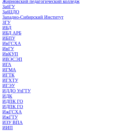
Жирновский педагогический колледж
ЗабГУ
ЗабЦДО
Западно-Сибирский Институт
ЗГУ
ИБД
ИБД АРБ
ИБПУ
ИвГСХА
ИвГУ
ИвКУП
ИВЭСЭП
ИГА
ИГМА
ИГТК
ИГХТУ
ИГЭУ
ИДДО УлГТУ
ИДК
ИДПК ГО
ИДПК ГО
ИжГСХА
ИжГТУ
ИЗУ ВПА
ИИП