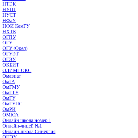
НТЭК
НУПТ
НУСТ
НФаУ
НФИ КемГУ
НХТК
ОГПУ
ОГУ
ОГУ (Орел)
ОГУЭТ
ОГЭУ
ОКБИТ
ОЛИМПОКС
Омавиат
ОмГА
ОмГМУ
ОмГТУ
ОмГУ
ОмГУПС
ОмРИ
ОМЮА
Онлайн школа номер 1
Онлайн-лицей №1
Онлайн-школа Синергия
ОНЭУ