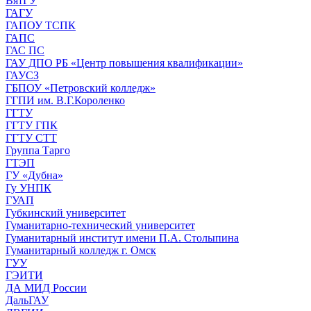
ВятГУ
ГАГУ
ГАПОУ ТСПК
ГАПС
ГАС ПС
ГАУ ДПО РБ «Центр повышения квалификации»
ГАУСЗ
ГБПОУ «Петровский колледж»
ГГПИ им. В.Г.Короленко
ГГТУ
ГГТУ ГПК
ГГТУ СТТ
Группа Тарго
ГТЭП
ГУ «Дубна»
Гу УНПК
ГУАП
Губкинский университет
Гуманитарно-технический университет
Гуманитарный институт имени П.А. Столыпина
Гуманитарный колледж г. Омск
ГУУ
ГЭИТИ
ДА МИД России
ДальГАУ