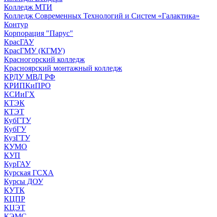
Колледж МТИ
Колледж Современных Технологий и Систем «Галактика»
Контур
Корпорация "Парус"
КрасГАУ
КрасГМУ (КГМУ)
Красногорский колледж
Красноярский монтажный колледж
КРДУ МВД РФ
КРИПКиПРО
КСИиГХ
КТЭК
КТЭТ
КубГТУ
КубГУ
КузГТУ
КУМО
КУП
КурГАУ
Курская ГСХА
Курсы ДОУ
КУТК
КЦПР
КЦЭТ
КЭМС