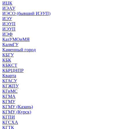
ИЦК
ИЭАУ
ИЭСО (бывший ИЭУП)
ИЭУ
ИЭУП
ИЭУП
ИЭФ
КазУМОиМЯ
КалмГУ
Каменный город
КБГУ
КБК
КБКСТ
КБРЦНПР
Кварта
КГАСУ
КГЖПУ
КГиМС
КГМА
КГМУ
КГМУ (Казань)
КГМУ (Курск)
КГПИ
КГСХА
КГТК