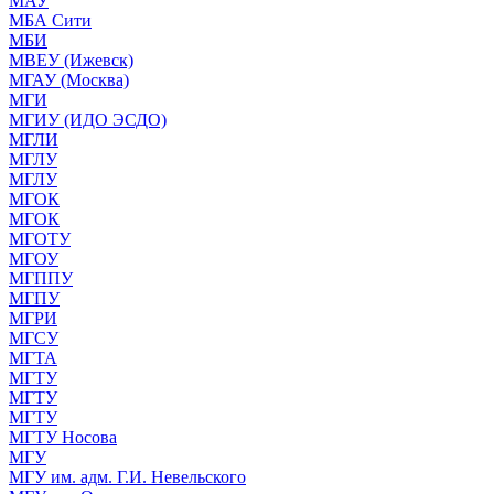
МАУ
МБА Сити
МБИ
МВЕУ (Ижевск)
МГАУ (Москва)
МГИ
МГИУ (ИДО ЭСДО)
МГЛИ
МГЛУ
МГЛУ
МГОК
МГОК
МГОТУ
МГОУ
МГППУ
МГПУ
МГРИ
МГСУ
МГТА
МГТУ
МГТУ
МГТУ
МГТУ Носова
МГУ
МГУ им. адм. Г.И. Невельского