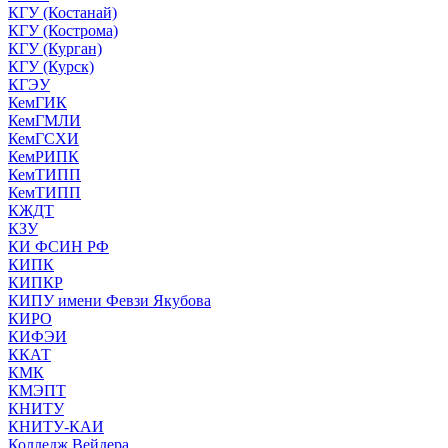
КГУ (Костанай)
КГУ (Кострома)
КГУ (Курган)
КГУ (Курск)
КГЭУ
КемГИК
КемГМЛИ
КемГСХИ
КемРИПК
КемТИПП
КемТИПП
КЖДТ
КЗУ
КИ ФСИН РФ
КИПК
КИПКР
КИПУ имени Февзи Якубова
КИРО
КИФЭИ
ККАТ
КМК
КМЭПТ
КНИТУ
КНИТУ-КАИ
Колледж Вейдера