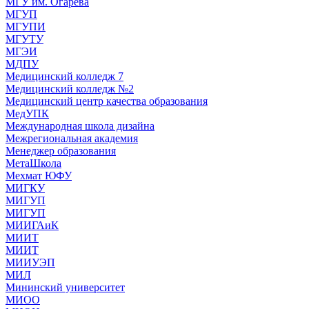
МГУ им. Огарева
МГУП
МГУПИ
МГУТУ
МГЭИ
МДПУ
Медицинский колледж 7
Медицинский колледж №2
Медицинский центр качества образования
МедУПК
Международная школа дизайна
Межрегиональная академия
Менеджер образования
МетаШкола
Мехмат ЮФУ
МИГКУ
МИГУП
МИГУП
МИИГАиК
МИИТ
МИИТ
МИИУЭП
МИЛ
Мининский университет
МИОО