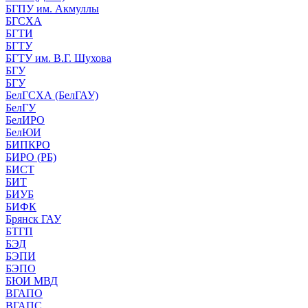
БГПУ им. Акмуллы
БГСХА
БГТИ
БГТУ
БГТУ им. В.Г. Шухова
БГУ
БГУ
БелГСХА (БелГАУ)
БелГУ
БелИРО
БелЮИ
БИПКРО
БИРО (РБ)
БИСТ
БИТ
БИУБ
БИФК
Брянск ГАУ
БТГП
БЭД
БЭПИ
БЭПО
БЮИ МВД
ВГАПО
ВГАПС