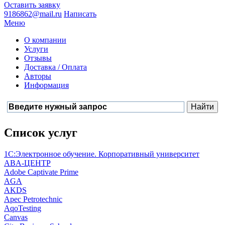
Оставить заявку
9186862@mail.ru
Написать
Меню
О компании
Услуги
Отзывы
Доставка / Оплата
Авторы
Информация
Список услуг
1С:Электронное обучение. Корпоративный университет
ABA-ЦЕНТР
Adobe Captivate Prime
AGA
AKDS
Apec Petrotechnic
AqoTesting
Canvas