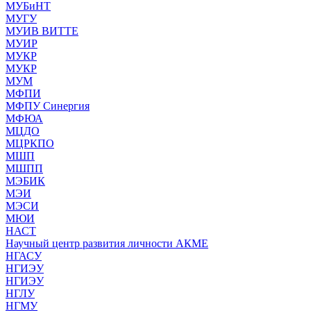
МУБиНТ
МУГУ
МУИВ ВИТТЕ
МУИР
МУКР
МУКР
МУМ
МФПИ
МФПУ Синергия
МФЮА
МЦДО
МЦРКПО
МШП
МШПП
МЭБИК
МЭИ
МЭСИ
МЮИ
НАСТ
Научный центр развития личности АКМЕ
НГАСУ
НГИЭУ
НГИЭУ
НГЛУ
НГМУ