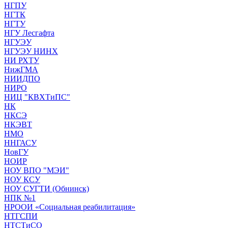
НГПУ
НГТК
НГТУ
НГУ Лесгафта
НГУЭУ
НГУЭУ НИНХ
НИ РХТУ
НижГМА
НИИДПО
НИРО
НИЦ "КВХТиПС"
НК
НКСЭ
НКЭВТ
НМО
ННГАСУ
НовГУ
НОИР
НОУ ВПО "МЭИ"
НОУ КСУ
НОУ СУГТИ (Обнинск)
НПК №1
НРООИ «Социальная реабилитация»
НТГСПИ
НТСТиСО