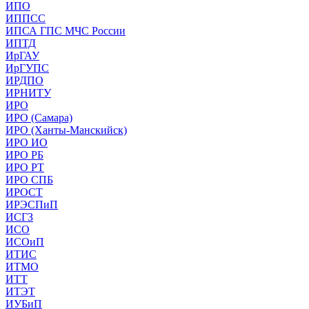
ИПО
ИППСС
ИПСА ГПС МЧС России
ИПТД
ИрГАУ
ИрГУПС
ИРДПО
ИРНИТУ
ИРО
ИРО (Самара)
ИРО (Ханты-Манскийск)
ИРО ИО
ИРО РБ
ИРО РТ
ИРО СПБ
ИРОСТ
ИРЭСПиП
ИСГЗ
ИСО
ИСОиП
ИТИС
ИТМО
ИТТ
ИТЭТ
ИУБиП