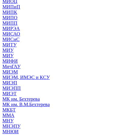
МИОЦ
МИПиП
МИПК
МИПО
МИПП
МИРЭА
МИСАО
МИСиС
МИТУ
МИУ
МИУ
МИФИ
МичГАУ
МИЭМ
МИЭМ, ИМЭС и КСУ
МИЭП
МИЭПП
МИЭТ
МК им. Бехтерева
МК им. В.М.Бехтерева
МКБТ
ММА
МНУ
МНЭПУ
МНЮИ