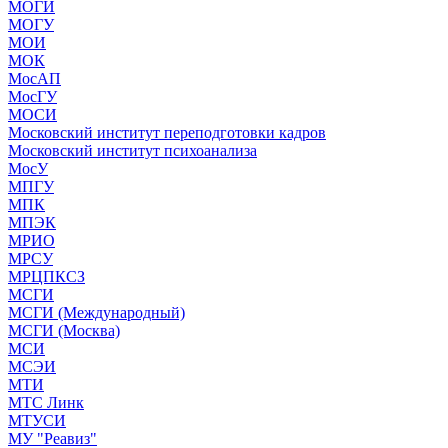
МОГИ
МОГУ
МОИ
МОК
МосАП
МосГУ
МОСИ
Московский институт переподготовки кадров
Московский институт психоанализа
МосУ
МПГУ
МПК
МПЭК
МРИО
МРСУ
МРЦПКСЗ
МСГИ
МСГИ (Международный)
МСГИ (Москва)
МСИ
МСЭИ
МТИ
МТС Линк
МТУСИ
МУ "Реавиз"