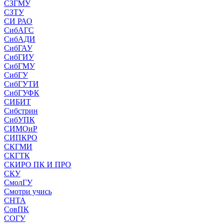
СЗГМУ
СЗТУ
СИ РАО
СибАГС
СибАДИ
СибГАУ
СибГИУ
СибГМУ
СибГУ
СибГУТИ
СибГУФК
СИБИТ
Сибстрин
СибУПК
СИМОиР
СИПКРО
СКГМИ
СКГТК
СКИРО ПК И ПРО
СКУ
СмолГУ
Смотри учись
СНТА
СовПК
СОГУ