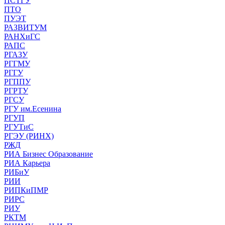
ПСТГУ
ПТО
ПУЭТ
РАЗВИТУМ
РАНХиГС
РАПС
РГАЗУ
РГГМУ
РГГУ
РГППУ
РГРТУ
РГСУ
РГУ им.Есенина
РГУП
РГУТиС
РГЭУ (РИНХ)
РЖД
РИА Бизнес Образование
РИА Карьера
РИБиУ
РИИ
РИПКиПМР
РИРС
РИУ
РКТМ