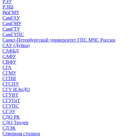
РЭУ
РЭШ
РязГМУ
СамГАУ
СамГМУ
СамГТУ
СамГУПС
Санкт-Петербургский университет ГПС МЧС России
САУ (Дубна)
САФБД
САФУ
СВФУ
СГА
СГМУ
СГПИ
СГСПУ
СГУ ИЭиДО
СГУВТ
СГУГиТ
СГУПС
СГЭУ
СДО РК
СДО Тендер
СДЭК
Северная столица