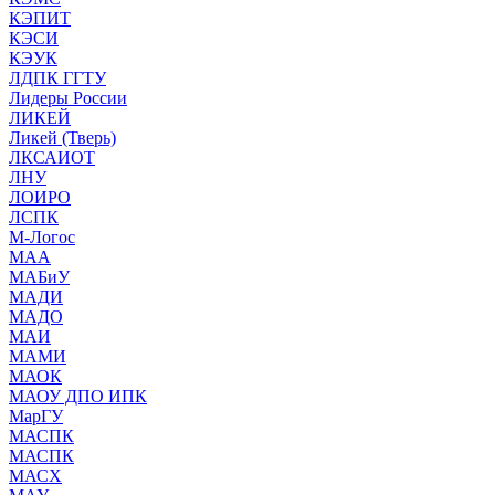
КЭПИТ
КЭСИ
КЭУК
ЛДПК ГГТУ
Лидеры России
ЛИКЕЙ
Ликей (Тверь)
ЛКСАИОТ
ЛНУ
ЛОИРО
ЛСПК
М-Логос
МАА
МАБиУ
МАДИ
МАДО
МАИ
МАМИ
МАОК
МАОУ ДПО ИПК
МарГУ
МАСПК
МАСПК
МАСХ