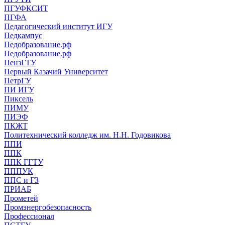
ПГУФКСИТ
ПГФА
Педагогический институт ИГУ
Педкампус
Педобразование.рф
Педобразование.рф
ПензГТУ
Первый Казачий Университет
ПетрГУ
ПИ ИГУ
Пиксель
ПИМУ
ПИЭФ
ПКЖТ
Политехнический колледж им. Н.Н. Годовикова
ППИ
ППК
ППК ГГТУ
ПППУК
ППС и ГЗ
ПРИАБ
Прометей
Промэнергобезопасность
Профессионал