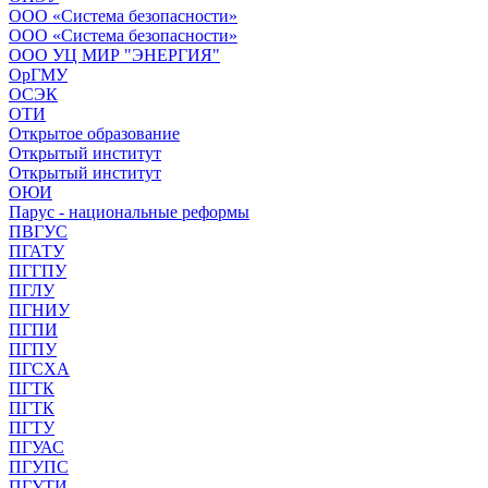
ООО «Система безопасности»
ООО «Система безопасности»
ООО УЦ МИР "ЭНЕРГИЯ"
ОрГМУ
ОСЭК
ОТИ
Открытое образование
Открытый институт
Открытый институт
ОЮИ
Парус - национальные реформы
ПВГУС
ПГАТУ
ПГГПУ
ПГЛУ
ПГНИУ
ПГПИ
ПГПУ
ПГСХА
ПГТК
ПГТК
ПГТУ
ПГУАС
ПГУПС
ПГУТИ