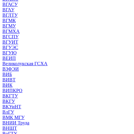
ВГАСУ
ВГАУ
ВГЛТУ
ВГМК
ВГМУ
ВГМХА
ВГСПУ
ВГУИТ
ВГУЭС
ВГУЮ
ВЕИП
Великолукская ГСХА
ВЗФЭИ
ВИБ
ВИВТ
ВИК
ВИПКРО
ВКГТУ
ВКГУ
ВКУиНТ
ВлГУ
ВМК МГУ
ВНИИ Труда
ВНШТ
ВоГТУ