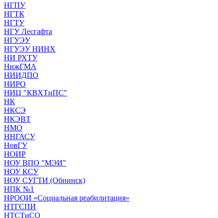
НГПУ
НГТК
НГТУ
НГУ Лесгафта
НГУЭУ
НГУЭУ НИНХ
НИ РХТУ
НижГМА
НИИДПО
НИРО
НИЦ "КВХТиПС"
НК
НКСЭ
НКЭВТ
НМО
ННГАСУ
НовГУ
НОИР
НОУ ВПО "МЭИ"
НОУ КСУ
НОУ СУГТИ (Обнинск)
НПК №1
НРООИ «Социальная реабилитация»
НТГСПИ
НТСТиСО