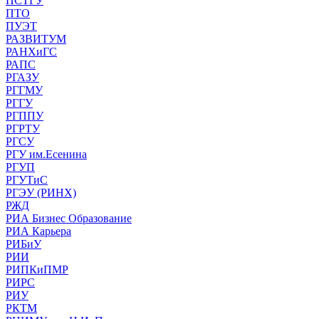
ПСТГУ
ПТО
ПУЭТ
РАЗВИТУМ
РАНХиГС
РАПС
РГАЗУ
РГГМУ
РГГУ
РГППУ
РГРТУ
РГСУ
РГУ им.Есенина
РГУП
РГУТиС
РГЭУ (РИНХ)
РЖД
РИА Бизнес Образование
РИА Карьера
РИБиУ
РИИ
РИПКиПМР
РИРС
РИУ
РКТМ