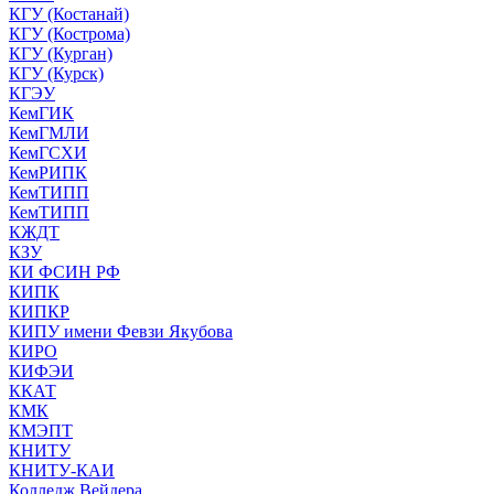
КГУ (Костанай)
КГУ (Кострома)
КГУ (Курган)
КГУ (Курск)
КГЭУ
КемГИК
КемГМЛИ
КемГСХИ
КемРИПК
КемТИПП
КемТИПП
КЖДТ
КЗУ
КИ ФСИН РФ
КИПК
КИПКР
КИПУ имени Февзи Якубова
КИРО
КИФЭИ
ККАТ
КМК
КМЭПТ
КНИТУ
КНИТУ-КАИ
Колледж Вейдера