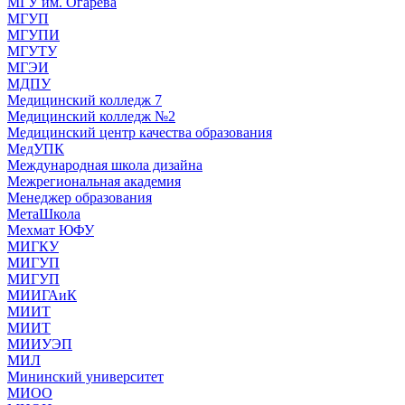
МГУ им. Огарева
МГУП
МГУПИ
МГУТУ
МГЭИ
МДПУ
Медицинский колледж 7
Медицинский колледж №2
Медицинский центр качества образования
МедУПК
Международная школа дизайна
Межрегиональная академия
Менеджер образования
МетаШкола
Мехмат ЮФУ
МИГКУ
МИГУП
МИГУП
МИИГАиК
МИИТ
МИИТ
МИИУЭП
МИЛ
Мининский университет
МИОО