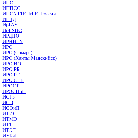
ИПО
ИППСС
ИПСА ГПС МЧС России
ИПТД
ИрГАУ
ИрГУПС
ИРДПО
ИРНИТУ
ИРО
ИРО (Самара)
ИРО (Ханты-Манскийск)
ИРО ИО
ИРО РБ
ИРО РТ
ИРО СПБ
ИРОСТ
ИРЭСПиП
ИСГЗ
ИСО
ИСОиП
ИТИС
ИТМО
ИТТ
ИТЭТ
ИУБиП