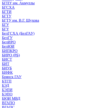
БГПУ им. Акмуллы
БГСХА
БГТИ
БГТУ
БГТУ им. В.Г. Шухова
БГУ
БГУ
БелГСХА (БелГАУ)
БелГУ
БелИРО
БелЮИ
БИПКРО
БИРО (РБ)
БИСТ
БИТ
БИУБ
БИФК
Брянск ГАУ
БТГП
БЭД
БЭПИ
БЭПО
БЮИ МВД
ВГАПО
ВГАПС