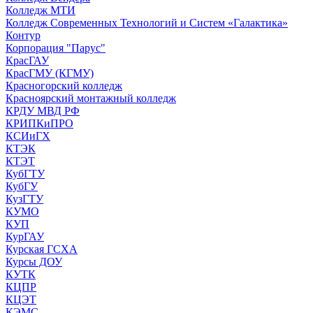
Колледж МТИ
Колледж Современных Технологий и Систем «Галактика»
Контур
Корпорация "Парус"
КрасГАУ
КрасГМУ (КГМУ)
Красногорский колледж
Красноярский монтажный колледж
КРДУ МВД РФ
КРИПКиПРО
КСИиГХ
КТЭК
КТЭТ
КубГТУ
КубГУ
КузГТУ
КУМО
КУП
КурГАУ
Курская ГСХА
Курсы ДОУ
КУТК
КЦПР
КЦЭТ
КЭМС