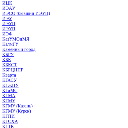
ИЦК
ИЭАУ
ИЭСО (бывший ИЭУП)
ИЭУ
ИЭУП
ИЭУП
ИЭФ
КазУМОиМЯ
КалмГУ
Каменный город
КБГУ
КБК
КБКСТ
КБРЦНПР
Кварта
КГАСУ
КГЖПУ
КГиМС
КГМА
КГМУ
КГМУ (Казань)
КГМУ (Курск)
КГПИ
КГСХА
КГТК