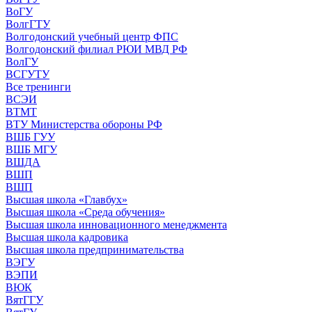
ВоГУ
ВолгГТУ
Волгодонский учебный центр ФПС
Волгодонский филиал РЮИ МВД РФ
ВолГУ
ВСГУТУ
Все тренинги
ВСЭИ
ВТМТ
ВТУ Министерства обороны РФ
ВШБ ГУУ
ВШБ МГУ
ВШДА
ВШП
ВШП
Высшая школа «Главбух»
Высшая школа «Среда обучения»
Высшая школа инновационного менеджмента
Высшая школа кадровика
Высшая школа предпринимательства
ВЭГУ
ВЭПИ
ВЮК
ВятГГУ