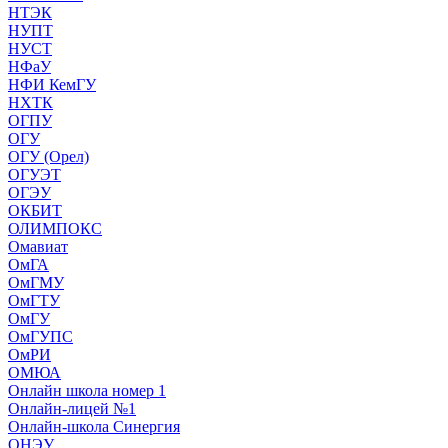
НТЭК
НУПТ
НУСТ
НФаУ
НФИ КемГУ
НХТК
ОГПУ
ОГУ
ОГУ (Орел)
ОГУЭТ
ОГЭУ
ОКБИТ
ОЛИМПОКС
Омавиат
ОмГА
ОмГМУ
ОмГТУ
ОмГУ
ОмГУПС
ОмРИ
ОМЮА
Онлайн школа номер 1
Онлайн-лицей №1
Онлайн-школа Синергия
ОНЭУ