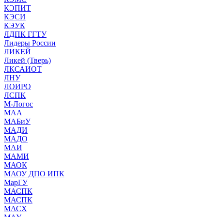
КЭПИТ
КЭСИ
КЭУК
ЛДПК ГГТУ
Лидеры России
ЛИКЕЙ
Ликей (Тверь)
ЛКСАИОТ
ЛНУ
ЛОИРО
ЛСПК
М-Логос
МАА
МАБиУ
МАДИ
МАДО
МАИ
МАМИ
МАОК
МАОУ ДПО ИПК
МарГУ
МАСПК
МАСПК
МАСХ