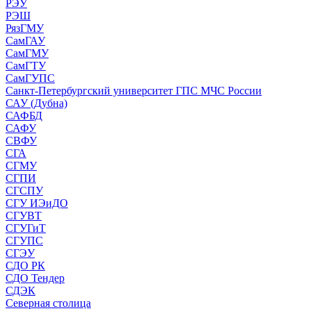
РЭУ
РЭШ
РязГМУ
СамГАУ
СамГМУ
СамГТУ
СамГУПС
Санкт-Петербургский университет ГПС МЧС России
САУ (Дубна)
САФБД
САФУ
СВФУ
СГА
СГМУ
СГПИ
СГСПУ
СГУ ИЭиДО
СГУВТ
СГУГиТ
СГУПС
СГЭУ
СДО РК
СДО Тендер
СДЭК
Северная столица