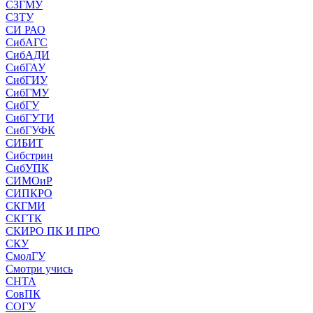
СЗГМУ
СЗТУ
СИ РАО
СибАГС
СибАДИ
СибГАУ
СибГИУ
СибГМУ
СибГУ
СибГУТИ
СибГУФК
СИБИТ
Сибстрин
СибУПК
СИМОиР
СИПКРО
СКГМИ
СКГТК
СКИРО ПК И ПРО
СКУ
СмолГУ
Смотри учись
СНТА
СовПК
СОГУ