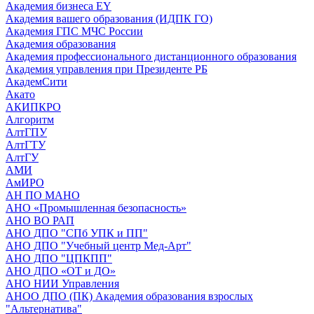
Академия бизнеса EY
Академия вашего образования (ИДПК ГО)
Академия ГПС МЧС России
Академия образования
Академия профессионального дистанционного образования
Академия управления при Президенте РБ
АкадемСити
Акато
АКИПКРО
Алгоритм
АлтГПУ
АлтГТУ
АлтГУ
АМИ
АмИРО
АН ПО МАНО
АНО «Промышленная безопасность»
АНО ВО РАП
АНО ДПО "СПб УПК и ПП"
АНО ДПО "Учебный центр Мед-Арт"
АНО ДПО "ЦПКПП"
АНО ДПО «ОТ и ДО»
АНО НИИ Управления
АНОО ДПО (ПК) Академия образования взрослых
"Альтернатива"