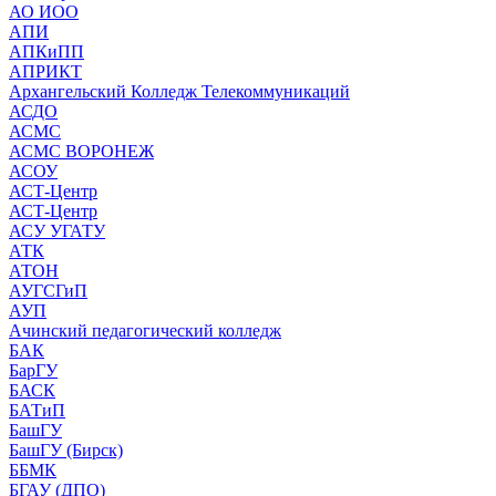
АО ИОО
АПИ
АПКиПП
АПРИКТ
Архангельский Колледж Телекоммуникаций
АСДО
АСМС
АСМС ВОРОНЕЖ
АСОУ
АСТ-Центр
АСТ-Центр
АСУ УГАТУ
АТК
АТОН
АУГСГиП
АУП
Ачинский педагогический колледж
БАК
БарГУ
БАСК
БАТиП
БашГУ
БашГУ (Бирск)
ББМК
БГАУ (ДПО)