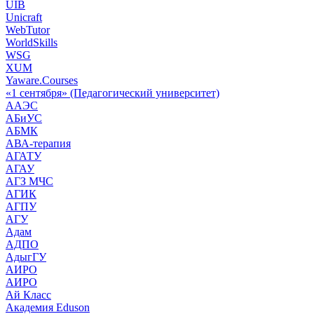
UIB
Unicraft
WebTutor
WorldSkills
WSG
XUM
Yaware.Courses
«1 сентября» (Педагогический университет)
ААЭС
АБиУС
АБМК
АВА-терапия
АГАТУ
АГАУ
АГЗ МЧС
АГИК
АГПУ
АГУ
Адам
АДПО
АдыгГУ
АИРО
АИРО
Ай Класс
Академия Eduson