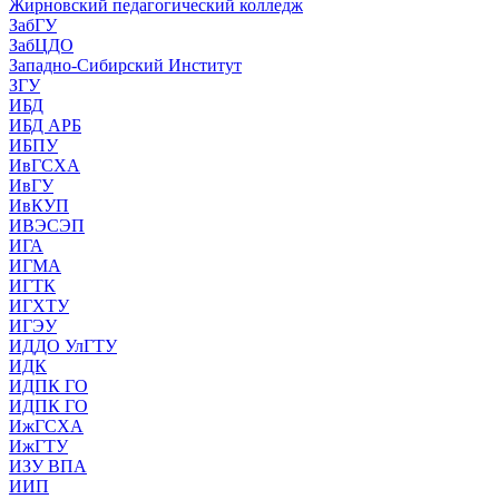
Жирновский педагогический колледж
ЗабГУ
ЗабЦДО
Западно-Сибирский Институт
ЗГУ
ИБД
ИБД АРБ
ИБПУ
ИвГСХА
ИвГУ
ИвКУП
ИВЭСЭП
ИГА
ИГМА
ИГТК
ИГХТУ
ИГЭУ
ИДДО УлГТУ
ИДК
ИДПК ГО
ИДПК ГО
ИжГСХА
ИжГТУ
ИЗУ ВПА
ИИП