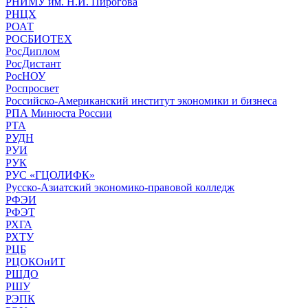
РНИМУ им. Н.И. Пирогова
РНЦХ
РОАТ
РОСБИОТЕХ
РосДиплом
РосДистант
РосНОУ
Роспросвет
Российско-Американский институт экономики и бизнеса
РПА Минюста России
РТА
РУДН
РУИ
РУК
РУС «ГЦОЛИФК»
Русско-Азиатский экономико-правовой колледж
РФЭИ
РФЭТ
РХГА
РХТУ
РЦБ
РЦОКОиИТ
РШДО
РШУ
РЭПК