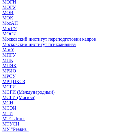
МОГИ
МОГУ
МОИ
МОК
МосАП
МосГУ
МОСИ
Московский институт переподготовки кадров
Московский институт психоанализа
МосУ
МПГУ
МПК
МПЭК
МРИО
МРСУ
МРЦПКСЗ
МСГИ
МСГИ (Международный)
МСГИ (Москва)
МСИ
МСЭИ
МТИ
МТС Линк
МТУСИ
МУ "Реавиз"