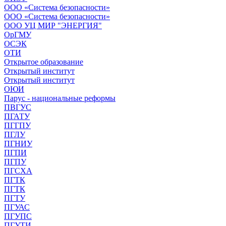
ООО «Система безопасности»
ООО «Система безопасности»
ООО УЦ МИР "ЭНЕРГИЯ"
ОрГМУ
ОСЭК
ОТИ
Открытое образование
Открытый институт
Открытый институт
ОЮИ
Парус - национальные реформы
ПВГУС
ПГАТУ
ПГГПУ
ПГЛУ
ПГНИУ
ПГПИ
ПГПУ
ПГСХА
ПГТК
ПГТК
ПГТУ
ПГУАС
ПГУПС
ПГУТИ