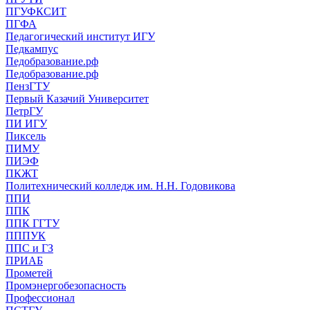
ПГУФКСИТ
ПГФА
Педагогический институт ИГУ
Педкампус
Педобразование.рф
Педобразование.рф
ПензГТУ
Первый Казачий Университет
ПетрГУ
ПИ ИГУ
Пиксель
ПИМУ
ПИЭФ
ПКЖТ
Политехнический колледж им. Н.Н. Годовикова
ППИ
ППК
ППК ГГТУ
ПППУК
ППС и ГЗ
ПРИАБ
Прометей
Промэнергобезопасность
Профессионал