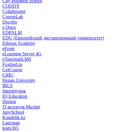
City Business School
CODDY
Collaborator
CourseLab
Docebo
e.Queo
EDPALM
EDU (Европейский дистанционный университет)
Eduson Academy
eFront
eLearning Server 4G
eTutoriumLMS
Foxford.ru
GetCourse
GMU
Henan University
IBLS
Internetурок
IQ Education
iSpring
IT-колледж Maxitet
JunySchool
Kundelik.kz
Lancman
learn365