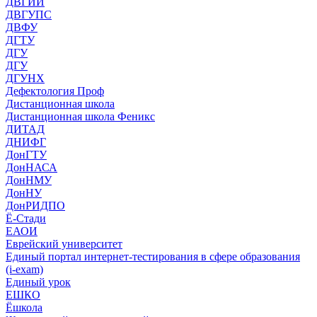
ДВГИИ
ДВГУПС
ДВФУ
ДГТУ
ДГУ
ДГУ
ДГУНХ
Дефектология Проф
Дистанционная школа
Дистанционная школа Феникс
ДИТАД
ДНИФГ
ДонГТУ
ДонНАСА
ДонНМУ
ДонНУ
ДонРИДПО
Ё-Стади
ЕАОИ
Еврейский университет
Единый портал интернет-тестирования в сфере образования
(i-exam)
Единый урок
ЕШКО
Ёшкола