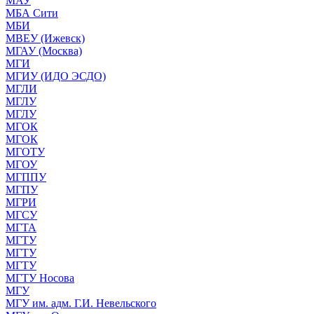
МАУ
МБА Сити
МБИ
МВЕУ (Ижевск)
МГАУ (Москва)
МГИ
МГИУ (ИДО ЭСДО)
МГЛИ
МГЛУ
МГЛУ
МГОК
МГОК
МГОТУ
МГОУ
МГППУ
МГПУ
МГРИ
МГСУ
МГТА
МГТУ
МГТУ
МГТУ
МГТУ Носова
МГУ
МГУ им. адм. Г.И. Невельского