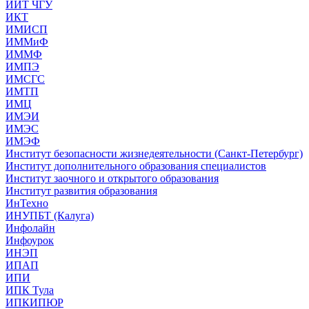
ИИТ ЧГУ
ИКТ
ИМИСП
ИММиФ
ИММФ
ИМПЭ
ИМСГС
ИМТП
ИМЦ
ИМЭИ
ИМЭС
ИМЭФ
Институт безопасности жизнедеятельности (Санкт-Петербург)
Институт дополнительного образования специалистов
Институт заочного и открытого образования
Институт развития образования
ИнТехно
ИНУПБТ (Калуга)
Инфолайн
Инфоурок
ИНЭП
ИПАП
ИПИ
ИПК Тула
ИПКИПЮР