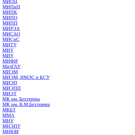
МИОЦ
МИПиП
МИПК
МИПО
МИПП
МИРЭА
МИСАО
МИСиС
МИТУ
МИУ
МИУ
МИФИ
МичГАУ
МИЭМ
МИЭМ, ИМЭС и КСУ
МИЭП
МИЭПП
МИЭТ
МК им. Бехтерева
МК им. В.М.Бехтерева
МКБТ
ММА
МНУ
МНЭПУ
МНЮИ