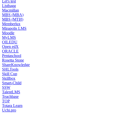
Let's test
Listbagg
Macmillan
MBS (MBA)
MBS (МТИ)
Memberlux
Mirapolis LMS
Moodle
MyLMS
OILEDU
Open edX
ORACLE
Pentaschool
Rosetta Stone
ShareKnowledge
SHLTools
Skill Cup
Skillbox
Smart-Child
SSW
TalentLMS
Teachbase
TOP
Totara Learn
Uchi.pro