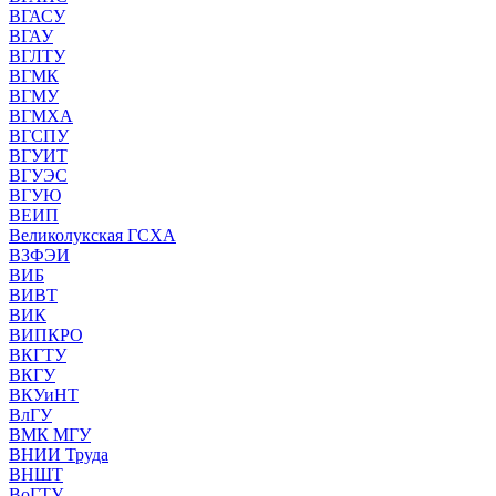
ВГАСУ
ВГАУ
ВГЛТУ
ВГМК
ВГМУ
ВГМХА
ВГСПУ
ВГУИТ
ВГУЭС
ВГУЮ
ВЕИП
Великолукская ГСХА
ВЗФЭИ
ВИБ
ВИВТ
ВИК
ВИПКРО
ВКГТУ
ВКГУ
ВКУиНТ
ВлГУ
ВМК МГУ
ВНИИ Труда
ВНШТ
ВоГТУ