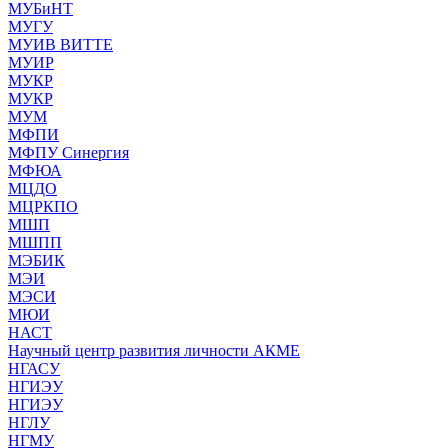
МУБиНТ
МУГУ
МУИВ ВИТТЕ
МУИР
МУКР
МУКР
МУМ
МФПИ
МФПУ Синергия
МФЮА
МЦДО
МЦРКПО
МШП
МШПП
МЭБИК
МЭИ
МЭСИ
МЮИ
НАСТ
Научный центр развития личности АКМЕ
НГАСУ
НГИЭУ
НГИЭУ
НГЛУ
НГМУ