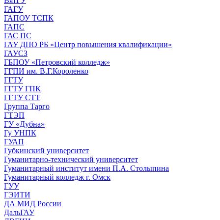
ВятГУ
ГАГУ
ГАПОУ ТСПК
ГАПС
ГАС ПС
ГАУ ДПО РБ «Центр повышения квалификации»
ГАУСЗ
ГБПОУ «Петровский колледж»
ГГПИ им. В.Г.Короленко
ГГТУ
ГГТУ ГПК
ГГТУ СТТ
Группа Тарго
ГТЭП
ГУ «Дубна»
Гу УНПК
ГУАП
Губкинский университет
Гуманитарно-технический университет
Гуманитарный институт имени П.А. Столыпина
Гуманитарный колледж г. Омск
ГУУ
ГЭИТИ
ДА МИД России
ДальГАУ