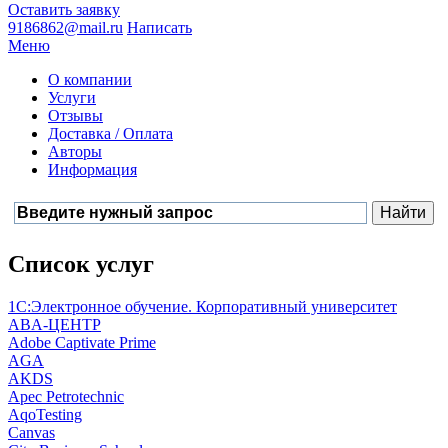
Оставить заявку
9186862@mail.ru
Написать
Меню
О компании
Услуги
Отзывы
Доставка / Оплата
Авторы
Информация
Список услуг
1С:Электронное обучение. Корпоративный университет
ABA-ЦЕНТР
Adobe Captivate Prime
AGA
AKDS
Apec Petrotechnic
AqoTesting
Canvas