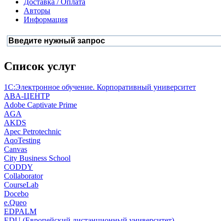
Доставка / Оплата
Авторы
Информация
Список услуг
1С:Электронное обучение. Корпоративный университет
ABA-ЦЕНТР
Adobe Captivate Prime
AGA
AKDS
Apec Petrotechnic
AqoTesting
Canvas
City Business School
CODDY
Collaborator
CourseLab
Docebo
e.Queo
EDPALM
EDU (Европейский дистанционный университет)