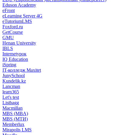
Eduson Academy
eFront
eLearning Server 4G
eTutoriumLMS
Foxford.ru
GetCourse
GMU
Henan University
IBLS
Internetурок
IQ Education
iSpring
IT-колледж Maxitet
JunySchool
Kundelik.kz
Lancman
learn365
Let's test
Listbagg
Macmillan
MBS (MBA)
MBS (МТИ)
Memberlux
Mirapolis LMS