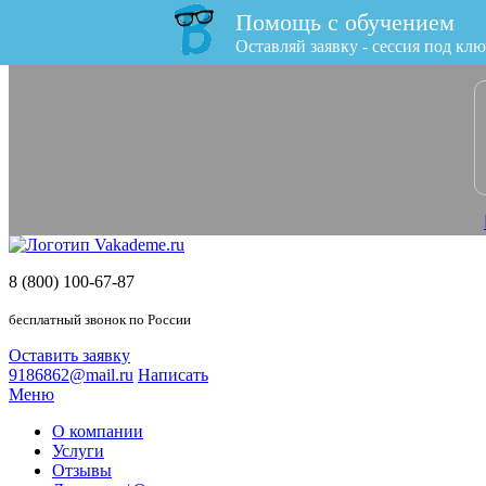
Помощь с обучением
x
Оставляй заявку - сессия под клю
8 (800) 100-67-87
бесплатный звонок по России
Оставить заявку
9186862@mail.ru
Написать
Меню
О компании
Услуги
Отзывы