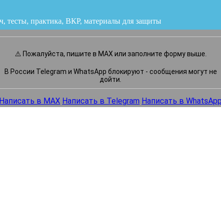
ч, тесты, практика, ВКР
или напишите нам прямо сейчас
⚠️ Пожалуйста, пишите в MAX или заполните форму выше.
В России Telegram и WhatsApp блокируют - сообщения могут не
дойти.
Написать в MAX
Написать в Telegram
Написать в WhatsAp