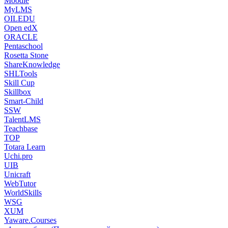
Moodle
MyLMS
OILEDU
Open edX
ORACLE
Pentaschool
Rosetta Stone
ShareKnowledge
SHLTools
Skill Cup
Skillbox
Smart-Child
SSW
TalentLMS
Teachbase
TOP
Totara Learn
Uchi.pro
UIB
Unicraft
WebTutor
WorldSkills
WSG
XUM
Yaware.Courses