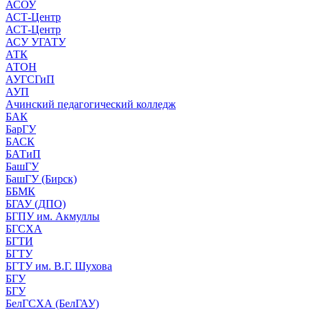
АСОУ
АСТ-Центр
АСТ-Центр
АСУ УГАТУ
АТК
АТОН
АУГСГиП
АУП
Ачинский педагогический колледж
БАК
БарГУ
БАСК
БАТиП
БашГУ
БашГУ (Бирск)
ББМК
БГАУ (ДПО)
БГПУ им. Акмуллы
БГСХА
БГТИ
БГТУ
БГТУ им. В.Г. Шухова
БГУ
БГУ
БелГСХА (БелГАУ)