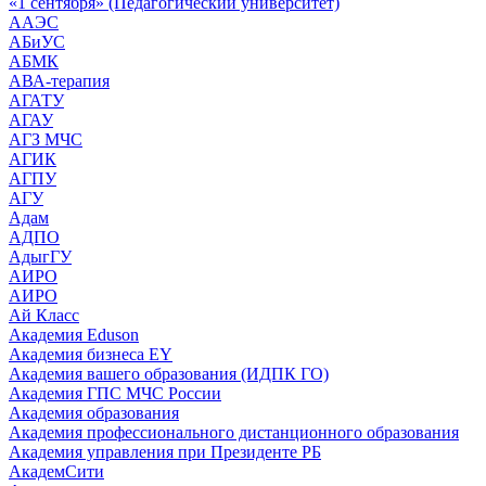
«1 сентября» (Педагогический университет)
ААЭС
АБиУС
АБМК
АВА-терапия
АГАТУ
АГАУ
АГЗ МЧС
АГИК
АГПУ
АГУ
Адам
АДПО
АдыгГУ
АИРО
АИРО
Ай Класс
Академия Eduson
Академия бизнеса EY
Академия вашего образования (ИДПК ГО)
Академия ГПС МЧС России
Академия образования
Академия профессионального дистанционного образования
Академия управления при Президенте РБ
АкадемСити