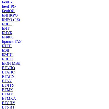
БелГУ
БелИРО
БелЮИ
БИПКРО
БИРО (РБ)
БИСТ
БИТ
БИУБ
БИФК
Брянск ГАУ
БТГП
БЭД
БЭПИ
БЭПО
БЮИ МВД
ВГАПО
ВГАПС
ВГАСУ
ВГАУ
ВГЛТУ
ВГМК
ВГМУ
ВГМХА
ВГСПУ
ВГУИТ