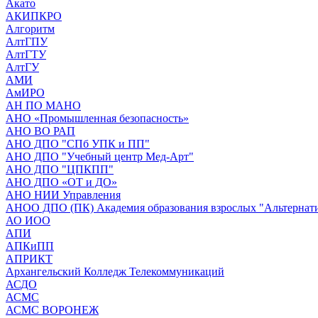
Акато
АКИПКРО
Алгоритм
АлтГПУ
АлтГТУ
АлтГУ
АМИ
АмИРО
АН ПО МАНО
АНО «Промышленная безопасность»
АНО ВО РАП
АНО ДПО "СПб УПК и ПП"
АНО ДПО "Учебный центр Мед-Арт"
АНО ДПО "ЦПКПП"
АНО ДПО «ОТ и ДО»
АНО НИИ Управления
АНОО ДПО (ПК) Академия образования взрослых "Альтернат
АО ИОО
АПИ
АПКиПП
АПРИКТ
Архангельский Колледж Телекоммуникаций
АСДО
АСМС
АСМС ВОРОНЕЖ