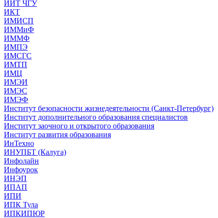
ИИТ ЧГУ
ИКТ
ИМИСП
ИММиФ
ИММФ
ИМПЭ
ИМСГС
ИМТП
ИМЦ
ИМЭИ
ИМЭС
ИМЭФ
Институт безопасности жизнедеятельности (Санкт-Петербург)
Институт дополнительного образования специалистов
Институт заочного и открытого образования
Институт развития образования
ИнТехно
ИНУПБТ (Калуга)
Инфолайн
Инфоурок
ИНЭП
ИПАП
ИПИ
ИПК Тула
ИПКИПЮР