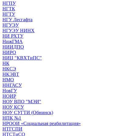
НГПУ
НГТК
НГТУ
НГУ Лесгафта
НГУЭУ
НГУЭУ НИНХ
НИ РХТУ
НижГМА
НИИДПО
НИРО
НИЦ "КВХТиПС"
НК
НКСЭ
НКЭВТ
НМО
ННГАСУ
НовГУ
НОИР
НОУ ВПО "МЭИ"
НОУ КСУ
НОУ СУГТИ (Обнинск)
НПК №1
НРООИ «Социальная реабилитация»
НТГСПИ
НТСТиСО