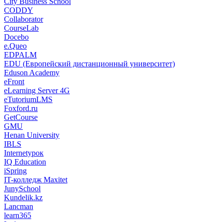
City Business School
CODDY
Collaborator
CourseLab
Docebo
e.Queo
EDPALM
EDU (Европейский дистанционный университет)
Eduson Academy
eFront
eLearning Server 4G
eTutoriumLMS
Foxford.ru
GetCourse
GMU
Henan University
IBLS
Internetурок
IQ Education
iSpring
IT-колледж Maxitet
JunySchool
Kundelik.kz
Lancman
learn365