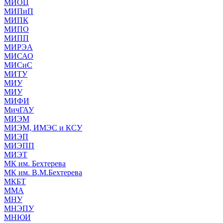
МИОЦ
МИПиП
МИПК
МИПО
МИПП
МИРЭА
МИСАО
МИСиС
МИТУ
МИУ
МИУ
МИФИ
МичГАУ
МИЭМ
МИЭМ, ИМЭС и КСУ
МИЭП
МИЭПП
МИЭТ
МК им. Бехтерева
МК им. В.М.Бехтерева
МКБТ
ММА
МНУ
МНЭПУ
МНЮИ