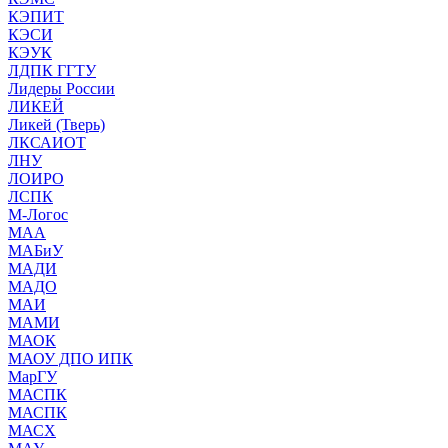
КЭПИТ
КЭСИ
КЭУК
ЛДПК ГГТУ
Лидеры России
ЛИКЕЙ
Ликей (Тверь)
ЛКСАИОТ
ЛНУ
ЛОИРО
ЛСПК
М-Логос
МАА
МАБиУ
МАДИ
МАДО
МАИ
МАМИ
МАОК
МАОУ ДПО ИПК
МарГУ
МАСПК
МАСПК
МАСХ