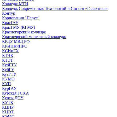
Колледж МТИ
Колледж Современных Технологий и Систем «Галактика»
Контур
Корпорация "Парус"
КрасГАУ
КрасГМУ (КГМУ)
Красногорский колледж
Красноярский монтажный колледж
КРДУ МВД РФ
КРИПКиПРО
КСИиГХ
КТЭК
КТЭТ
КубГТУ
КубГУ
КузГТУ
КУМО
КУП
КурГАУ
Курская ГСХА
Курсы ДОУ
КУТК
КЦПР
КЦЭТ
КЭМС