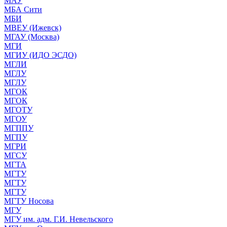
МАУ
МБА Сити
МБИ
МВЕУ (Ижевск)
МГАУ (Москва)
МГИ
МГИУ (ИДО ЭСДО)
МГЛИ
МГЛУ
МГЛУ
МГОК
МГОК
МГОТУ
МГОУ
МГППУ
МГПУ
МГРИ
МГСУ
МГТА
МГТУ
МГТУ
МГТУ
МГТУ Носова
МГУ
МГУ им. адм. Г.И. Невельского