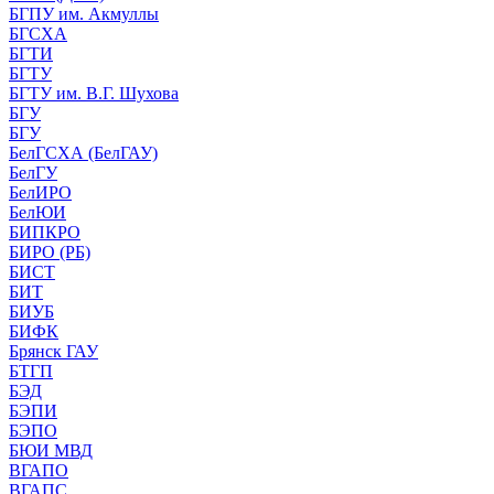
БГПУ им. Акмуллы
БГСХА
БГТИ
БГТУ
БГТУ им. В.Г. Шухова
БГУ
БГУ
БелГСХА (БелГАУ)
БелГУ
БелИРО
БелЮИ
БИПКРО
БИРО (РБ)
БИСТ
БИТ
БИУБ
БИФК
Брянск ГАУ
БТГП
БЭД
БЭПИ
БЭПО
БЮИ МВД
ВГАПО
ВГАПС