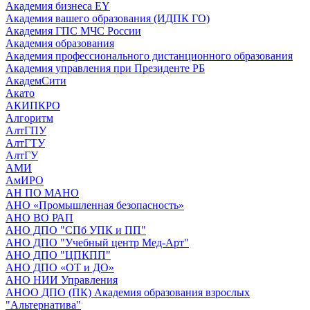
Академия бизнеса EY
Академия вашего образования (ИДПК ГО)
Академия ГПС МЧС России
Академия образования
Академия профессионального дистанционного образования
Академия управления при Президенте РБ
АкадемСити
Акато
АКИПКРО
Алгоритм
АлтГПУ
АлтГТУ
АлтГУ
АМИ
АмИРО
АН ПО МАНО
АНО «Промышленная безопасность»
АНО ВО РАП
АНО ДПО "СПб УПК и ПП"
АНО ДПО "Учебный центр Мед-Арт"
АНО ДПО "ЦПКПП"
АНО ДПО «ОТ и ДО»
АНО НИИ Управления
АНОО ДПО (ПК) Академия образования взрослых
"Альтернатива"