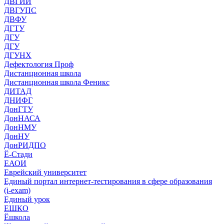
ДВГИИ
ДВГУПС
ДВФУ
ДГТУ
ДГУ
ДГУ
ДГУНХ
Дефектология Проф
Дистанционная школа
Дистанционная школа Феникс
ДИТАД
ДНИФГ
ДонГТУ
ДонНАСА
ДонНМУ
ДонНУ
ДонРИДПО
Ё-Стади
ЕАОИ
Еврейский университет
Единый портал интернет-тестирования в сфере образования
(i-exam)
Единый урок
ЕШКО
Ёшкола