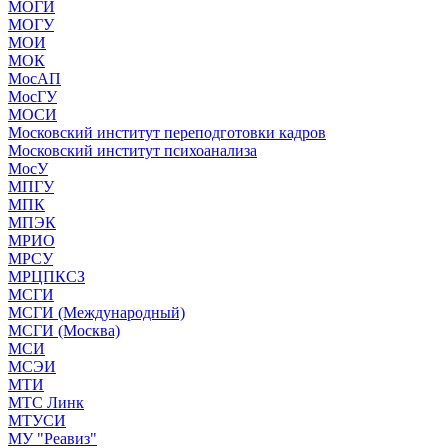
МОГИ
МОГУ
МОИ
МОК
МосАП
МосГУ
МОСИ
Московский институт переподготовки кадров
Московский институт психоанализа
МосУ
МПГУ
МПК
МПЭК
МРИО
МРСУ
МРЦПКСЗ
МСГИ
МСГИ (Международный)
МСГИ (Москва)
МСИ
МСЭИ
МТИ
МТС Линк
МТУСИ
МУ "Реавиз"