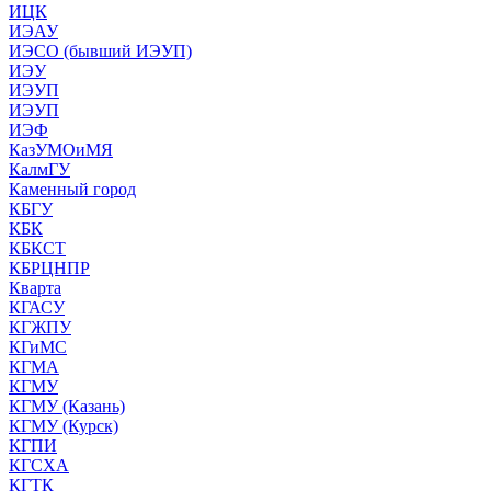
ИЦК
ИЭАУ
ИЭСО (бывший ИЭУП)
ИЭУ
ИЭУП
ИЭУП
ИЭФ
КазУМОиМЯ
КалмГУ
Каменный город
КБГУ
КБК
КБКСТ
КБРЦНПР
Кварта
КГАСУ
КГЖПУ
КГиМС
КГМА
КГМУ
КГМУ (Казань)
КГМУ (Курск)
КГПИ
КГСХА
КГТК