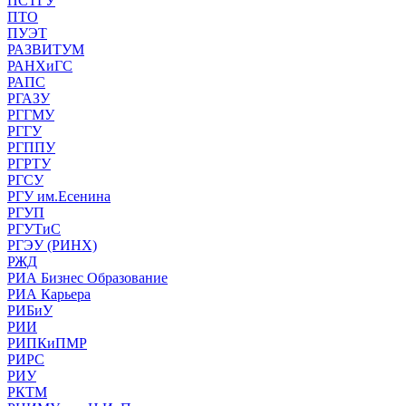
ПСТГУ
ПТО
ПУЭТ
РАЗВИТУМ
РАНХиГС
РАПС
РГАЗУ
РГГМУ
РГГУ
РГППУ
РГРТУ
РГСУ
РГУ им.Есенина
РГУП
РГУТиС
РГЭУ (РИНХ)
РЖД
РИА Бизнес Образование
РИА Карьера
РИБиУ
РИИ
РИПКиПМР
РИРС
РИУ
РКТМ