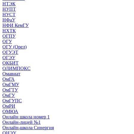
НТЭК
НУПТ
НУСТ
НФаУ
НФИ КемГУ
НХТК
ОГПУ
ОГУ
ОГУ (Орел)
ОГУЭТ
ОГЭУ
ОКБИТ
ОЛИМПОКС
Омавиат
ОмГА
ОмГМУ
ОмГТУ
ОмГУ
ОмГУПС
ОмРИ
ОМЮА
Онлайн школа номер 1
Онлайн-лицей №1
Онлайн-школа Синергия
ОНЭУ