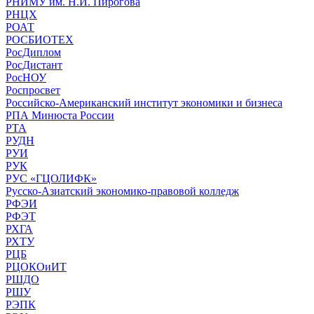
РНИМУ им. Н.И. Пирогова
РНЦХ
РОАТ
РОСБИОТЕХ
РосДиплом
РосДистант
РосНОУ
Роспросвет
Российско-Американский институт экономики и бизнеса
РПА Минюста России
РТА
РУДН
РУИ
РУК
РУС «ГЦОЛИФК»
Русско-Азиатский экономико-правовой колледж
РФЭИ
РФЭТ
РХГА
РХТУ
РЦБ
РЦОКОиИТ
РШДО
РШУ
РЭПК