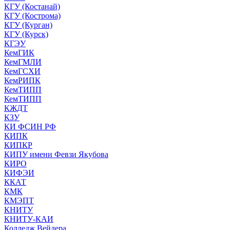
КГУ (Костанай)
КГУ (Кострома)
КГУ (Курган)
КГУ (Курск)
КГЭУ
КемГИК
КемГМЛИ
КемГСХИ
КемРИПК
КемТИПП
КемТИПП
КЖДТ
КЗУ
КИ ФСИН РФ
КИПК
КИПКР
КИПУ имени Февзи Якубова
КИРО
КИФЭИ
ККАТ
КМК
КМЭПТ
КНИТУ
КНИТУ-КАИ
Колледж Вейдера