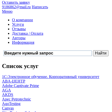
Оставить заявку
9186862@mail.ru
Написать
Меню
О компании
Услуги
Отзывы
Доставка / Оплата
Авторы
Информация
Список услуг
1С:Электронное обучение. Корпоративный университет
ABA-ЦЕНТР
Adobe Captivate Prime
AGA
AKDS
Apec Petrotechnic
AqoTesting
Canvas