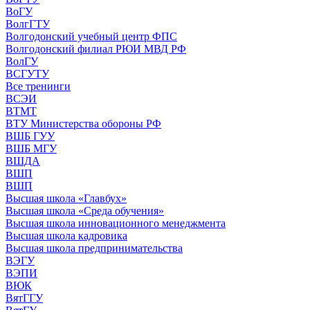
ВоГУ
ВолгГТУ
Волгодонский учебный центр ФПС
Волгодонский филиал РЮИ МВД РФ
ВолГУ
ВСГУТУ
Все тренинги
ВСЭИ
ВТМТ
ВТУ Министерства обороны РФ
ВШБ ГУУ
ВШБ МГУ
ВШДА
ВШП
ВШП
Высшая школа «Главбух»
Высшая школа «Среда обучения»
Высшая школа инновационного менеджмента
Высшая школа кадровика
Высшая школа предпринимательства
ВЭГУ
ВЭПИ
ВЮК
ВятГГУ