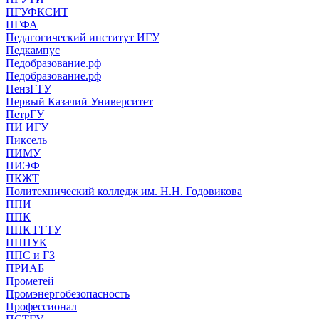
ПГУФКСИТ
ПГФА
Педагогический институт ИГУ
Педкампус
Педобразование.рф
Педобразование.рф
ПензГТУ
Первый Казачий Университет
ПетрГУ
ПИ ИГУ
Пиксель
ПИМУ
ПИЭФ
ПКЖТ
Политехнический колледж им. Н.Н. Годовикова
ППИ
ППК
ППК ГГТУ
ПППУК
ППС и ГЗ
ПРИАБ
Прометей
Промэнергобезопасность
Профессионал