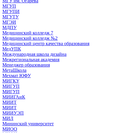
МГУ им. Огарева
МГУП
МГУПИ
МГУТУ
МГЭИ
МДПУ
Медицинский колледж 7
Медицинский колледж №2
Медицинский центр качества образования
МедУПК
Международная школа дизайна
Межрегиональная академия
Менеджер образования
МетаШкола
Мехмат ЮФУ
МИГКУ
МИГУП
МИГУП
МИИГАиК
МИИТ
МИИТ
МИИУЭП
МИЛ
Мининский университет
МИОО