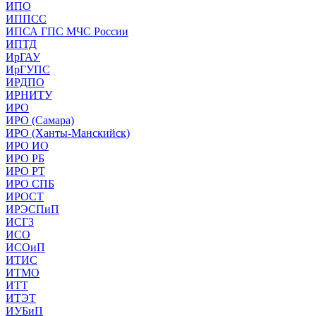
ИПО
ИППСС
ИПСА ГПС МЧС России
ИПТД
ИрГАУ
ИрГУПС
ИРДПО
ИРНИТУ
ИРО
ИРО (Самара)
ИРО (Ханты-Манскийск)
ИРО ИО
ИРО РБ
ИРО РТ
ИРО СПБ
ИРОСТ
ИРЭСПиП
ИСГЗ
ИСО
ИСОиП
ИТИС
ИТМО
ИТТ
ИТЭТ
ИУБиП