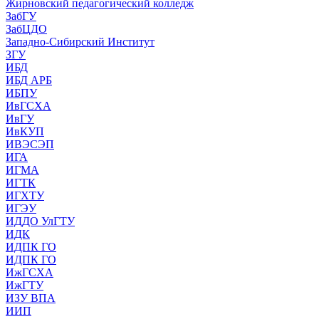
Жирновский педагогический колледж
ЗабГУ
ЗабЦДО
Западно-Сибирский Институт
ЗГУ
ИБД
ИБД АРБ
ИБПУ
ИвГСХА
ИвГУ
ИвКУП
ИВЭСЭП
ИГА
ИГМА
ИГТК
ИГХТУ
ИГЭУ
ИДДО УлГТУ
ИДК
ИДПК ГО
ИДПК ГО
ИжГСХА
ИжГТУ
ИЗУ ВПА
ИИП