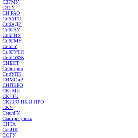
СЗГМУ
СЗТУ
СИ РАО
СибАГС
СибАДИ
СибГАУ
СибГИУ
СибГМУ
СибГУ
СибГУТИ
СибГУФК
СИБИТ
Сибстрин
СибУПК
СИМОиР
СИПКРО
СКГМИ
СКГТК
СКИРО ПК И ПРО
СКУ
СмолГУ
Смотри учись
СНТА
СовПК
СОГУ