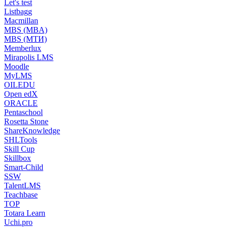
Let's test
Listbagg
Macmillan
MBS (MBA)
MBS (МТИ)
Memberlux
Mirapolis LMS
Moodle
MyLMS
OILEDU
Open edX
ORACLE
Pentaschool
Rosetta Stone
ShareKnowledge
SHLTools
Skill Cup
Skillbox
Smart-Child
SSW
TalentLMS
Teachbase
TOP
Totara Learn
Uchi.pro