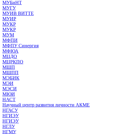
МУБиНТ
МУГУ
МУИВ ВИТТЕ
МУИР
МУКР
МУКР
МУМ
МФПИ
МФПУ Синергия
МФЮА
МЦДО
МЦРКПО
МШП
МШПП
МЭБИК
МЭИ
МЭСИ
МЮИ
НАСТ
Научный центр развития личности АКМЕ
НГАСУ
НГИЭУ
НГИЭУ
НГЛУ
НГМУ