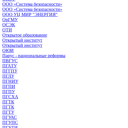
ООО «Система безопасности»
ООО «Система безопасности»
ООО УЦ МИР "ЭНЕРГИЯ"
ОрГМУ
ОСЭК
ОТИ
Открытое образование
Открытый институт
Открытый институт
ОЮИ
Парус - национальные реформы
ПВГУС
ПГАТУ
ПГГПУ
ПГЛУ
ПГНИУ
ПГПИ
ПГПУ
ПГСХА
ПГТК
ПГТК
ПГТУ
ПГУАС
ПГУПС
ПГУТИ