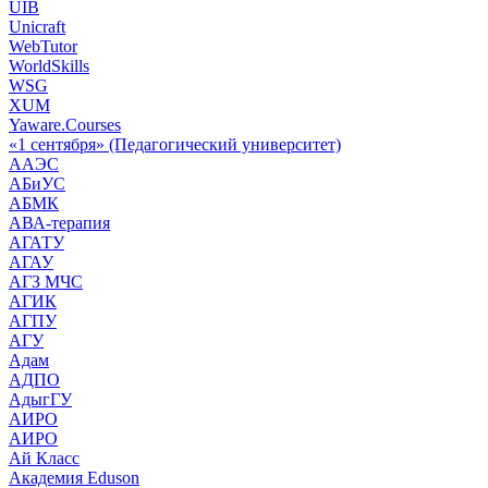
UIB
Unicraft
WebTutor
WorldSkills
WSG
XUM
Yaware.Courses
«1 сентября» (Педагогический университет)
ААЭС
АБиУС
АБМК
АВА-терапия
АГАТУ
АГАУ
АГЗ МЧС
АГИК
АГПУ
АГУ
Адам
АДПО
АдыгГУ
АИРО
АИРО
Ай Класс
Академия Eduson