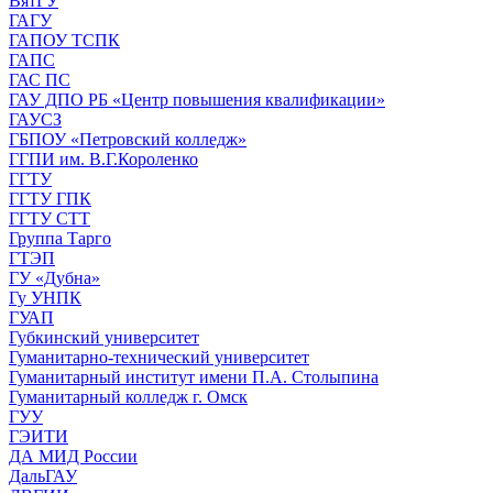
ВятГУ
ГАГУ
ГАПОУ ТСПК
ГАПС
ГАС ПС
ГАУ ДПО РБ «Центр повышения квалификации»
ГАУСЗ
ГБПОУ «Петровский колледж»
ГГПИ им. В.Г.Короленко
ГГТУ
ГГТУ ГПК
ГГТУ СТТ
Группа Тарго
ГТЭП
ГУ «Дубна»
Гу УНПК
ГУАП
Губкинский университет
Гуманитарно-технический университет
Гуманитарный институт имени П.А. Столыпина
Гуманитарный колледж г. Омск
ГУУ
ГЭИТИ
ДА МИД России
ДальГАУ