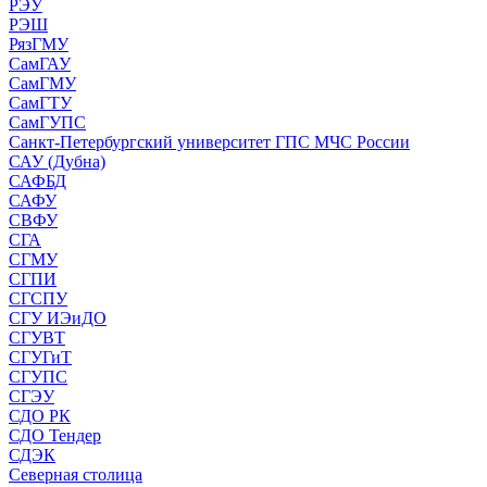
РЭУ
РЭШ
РязГМУ
СамГАУ
СамГМУ
СамГТУ
СамГУПС
Санкт-Петербургский университет ГПС МЧС России
САУ (Дубна)
САФБД
САФУ
СВФУ
СГА
СГМУ
СГПИ
СГСПУ
СГУ ИЭиДО
СГУВТ
СГУГиТ
СГУПС
СГЭУ
СДО РК
СДО Тендер
СДЭК
Северная столица