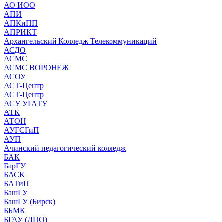
АО ИОО
АПИ
АПКиПП
АПРИКТ
Архангельский Колледж Телекоммуникаций
АСДО
АСМС
АСМС ВОРОНЕЖ
АСОУ
АСТ-Центр
АСТ-Центр
АСУ УГАТУ
АТК
АТОН
АУГСГиП
АУП
Ачинский педагогический колледж
БАК
БарГУ
БАСК
БАТиП
БашГУ
БашГУ (Бирск)
ББМК
БГАУ (ДПО)