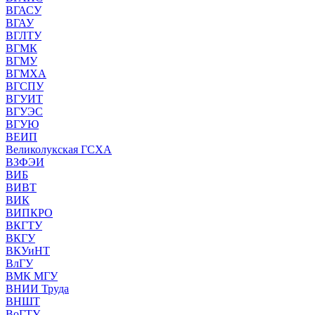
ВГАСУ
ВГАУ
ВГЛТУ
ВГМК
ВГМУ
ВГМХА
ВГСПУ
ВГУИТ
ВГУЭС
ВГУЮ
ВЕИП
Великолукская ГСХА
ВЗФЭИ
ВИБ
ВИВТ
ВИК
ВИПКРО
ВКГТУ
ВКГУ
ВКУиНТ
ВлГУ
ВМК МГУ
ВНИИ Труда
ВНШТ
ВоГТУ