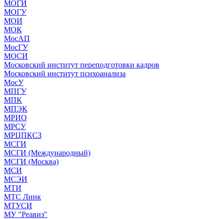
МОГИ
МОГУ
МОИ
МОК
МосАП
МосГУ
МОСИ
Московский институт переподготовки кадров
Московский институт психоанализа
МосУ
МПГУ
МПК
МПЭК
МРИО
МРСУ
МРЦПКСЗ
МСГИ
МСГИ (Международный)
МСГИ (Москва)
МСИ
МСЭИ
МТИ
МТС Линк
МТУСИ
МУ "Реавиз"