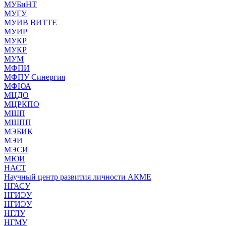
МУБиНТ
МУГУ
МУИВ ВИТТЕ
МУИР
МУКР
МУКР
МУМ
МФПИ
МФПУ Синергия
МФЮА
МЦДО
МЦРКПО
МШП
МШПП
МЭБИК
МЭИ
МЭСИ
МЮИ
НАСТ
Научный центр развития личности АКМЕ
НГАСУ
НГИЭУ
НГИЭУ
НГЛУ
НГМУ