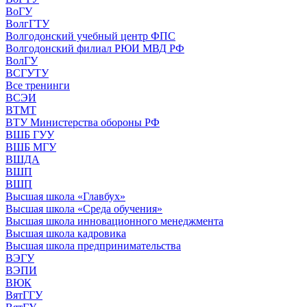
ВоГУ
ВолгГТУ
Волгодонский учебный центр ФПС
Волгодонский филиал РЮИ МВД РФ
ВолГУ
ВСГУТУ
Все тренинги
ВСЭИ
ВТМТ
ВТУ Министерства обороны РФ
ВШБ ГУУ
ВШБ МГУ
ВШДА
ВШП
ВШП
Высшая школа «Главбух»
Высшая школа «Среда обучения»
Высшая школа инновационного менеджмента
Высшая школа кадровика
Высшая школа предпринимательства
ВЭГУ
ВЭПИ
ВЮК
ВятГГУ