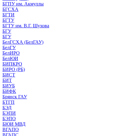
БГПУ им. Акмуллы
БГСХА
БГТИ
БГТУ
БГТУ им. В.Г. Шухова
БГУ
БГУ
БелГСХА (БелГАУ)
БелГУ
БелИРО
БелЮИ
БИПКРО
БИРО (РБ)
БИСТ
БИТ
БИУБ
БИФК
Брянск ГАУ
БТГП
БЭД
БЭПИ
БЭПО
БЮИ МВД
ВГАПО
ВГАПС