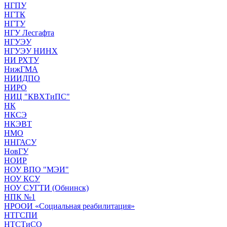
НГПУ
НГТК
НГТУ
НГУ Лесгафта
НГУЭУ
НГУЭУ НИНХ
НИ РХТУ
НижГМА
НИИДПО
НИРО
НИЦ "КВХТиПС"
НК
НКСЭ
НКЭВТ
НМО
ННГАСУ
НовГУ
НОИР
НОУ ВПО "МЭИ"
НОУ КСУ
НОУ СУГТИ (Обнинск)
НПК №1
НРООИ «Социальная реабилитация»
НТГСПИ
НТСТиСО