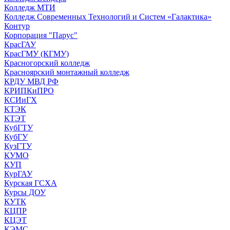
Колледж МТИ
Колледж Современных Технологий и Систем «Галактика»
Контур
Корпорация "Парус"
КрасГАУ
КрасГМУ (КГМУ)
Красногорский колледж
Красноярский монтажный колледж
КРДУ МВД РФ
КРИПКиПРО
КСИиГХ
КТЭК
КТЭТ
КубГТУ
КубГУ
КузГТУ
КУМО
КУП
КурГАУ
Курская ГСХА
Курсы ДОУ
КУТК
КЦПР
КЦЭТ
КЭМС