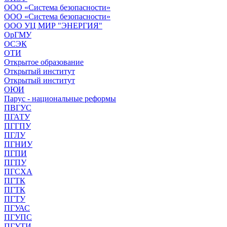
ООО «Система безопасности»
ООО «Система безопасности»
ООО УЦ МИР "ЭНЕРГИЯ"
ОрГМУ
ОСЭК
ОТИ
Открытое образование
Открытый институт
Открытый институт
ОЮИ
Парус - национальные реформы
ПВГУС
ПГАТУ
ПГГПУ
ПГЛУ
ПГНИУ
ПГПИ
ПГПУ
ПГСХА
ПГТК
ПГТК
ПГТУ
ПГУАС
ПГУПС
ПГУТИ