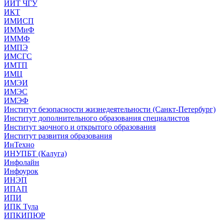
ИИТ ЧГУ
ИКТ
ИМИСП
ИММиФ
ИММФ
ИМПЭ
ИМСГС
ИМТП
ИМЦ
ИМЭИ
ИМЭС
ИМЭФ
Институт безопасности жизнедеятельности (Санкт-Петербург)
Институт дополнительного образования специалистов
Институт заочного и открытого образования
Институт развития образования
ИнТехно
ИНУПБТ (Калуга)
Инфолайн
Инфоурок
ИНЭП
ИПАП
ИПИ
ИПК Тула
ИПКИПЮР