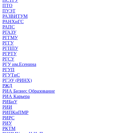
ПСТГУ
ПТО
ПУЭТ
РАЗВИТУМ
РАНХиГС
РАПС
РГАЗУ
РГГМУ
РГГУ
РГППУ
РГРТУ
РГСУ
РГУ им.Есенина
РГУП
РГУТиС
РГЭУ (РИНХ)
РЖД
РИА Бизнес Образование
РИА Карьера
РИБиУ
РИИ
РИПКиПМР
РИРС
РИУ
РКТМ