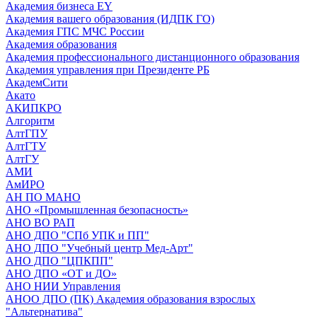
Академия бизнеса EY
Академия вашего образования (ИДПК ГО)
Академия ГПС МЧС России
Академия образования
Академия профессионального дистанционного образования
Академия управления при Президенте РБ
АкадемСити
Акато
АКИПКРО
Алгоритм
АлтГПУ
АлтГТУ
АлтГУ
АМИ
АмИРО
АН ПО МАНО
АНО «Промышленная безопасность»
АНО ВО РАП
АНО ДПО "СПб УПК и ПП"
АНО ДПО "Учебный центр Мед-Арт"
АНО ДПО "ЦПКПП"
АНО ДПО «ОТ и ДО»
АНО НИИ Управления
АНОО ДПО (ПК) Академия образования взрослых
"Альтернатива"