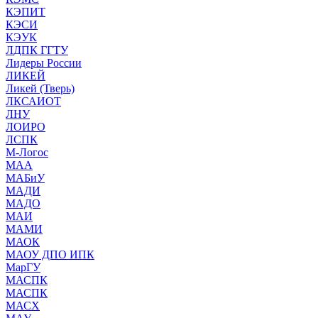
КЭПИТ
КЭСИ
КЭУК
ЛДПК ГГТУ
Лидеры России
ЛИКЕЙ
Ликей (Тверь)
ЛКСАИОТ
ЛНУ
ЛОИРО
ЛСПК
М-Логос
МАА
МАБиУ
МАДИ
МАДО
МАИ
МАМИ
МАОК
МАОУ ДПО ИПК
МарГУ
МАСПК
МАСПК
МАСХ