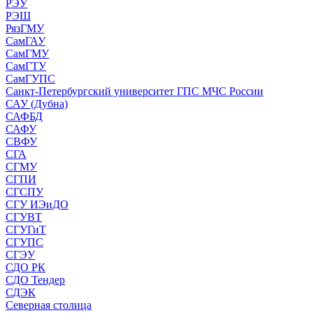
РЭУ
РЭШ
РязГМУ
СамГАУ
СамГМУ
СамГТУ
СамГУПС
Санкт-Петербургский университет ГПС МЧС России
САУ (Дубна)
САФБД
САФУ
СВФУ
СГА
СГМУ
СГПИ
СГСПУ
СГУ ИЭиДО
СГУВТ
СГУГиТ
СГУПС
СГЭУ
СДО РК
СДО Тендер
СДЭК
Северная столица