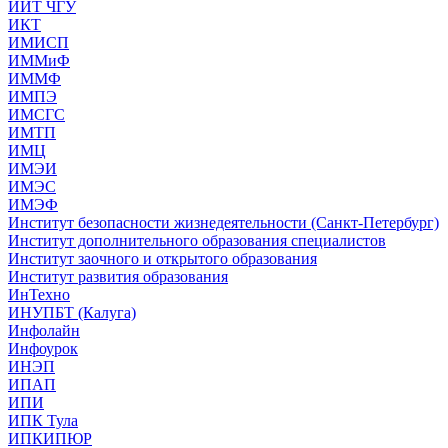
ИИТ ЧГУ
ИКТ
ИМИСП
ИММиФ
ИММФ
ИМПЭ
ИМСГС
ИМТП
ИМЦ
ИМЭИ
ИМЭС
ИМЭФ
Институт безопасности жизнедеятельности (Санкт-Петербург)
Институт дополнительного образования специалистов
Институт заочного и открытого образования
Институт развития образования
ИнТехно
ИНУПБТ (Калуга)
Инфолайн
Инфоурок
ИНЭП
ИПАП
ИПИ
ИПК Тула
ИПКИПЮР