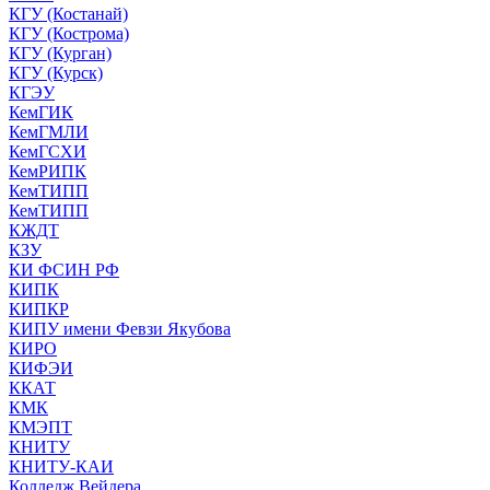
КГУ (Костанай)
КГУ (Кострома)
КГУ (Курган)
КГУ (Курск)
КГЭУ
КемГИК
КемГМЛИ
КемГСХИ
КемРИПК
КемТИПП
КемТИПП
КЖДТ
КЗУ
КИ ФСИН РФ
КИПК
КИПКР
КИПУ имени Февзи Якубова
КИРО
КИФЭИ
ККАТ
КМК
КМЭПТ
КНИТУ
КНИТУ-КАИ
Колледж Вейдера