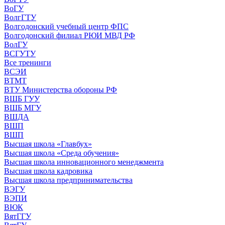
ВоГУ
ВолгГТУ
Волгодонский учебный центр ФПС
Волгодонский филиал РЮИ МВД РФ
ВолГУ
ВСГУТУ
Все тренинги
ВСЭИ
ВТМТ
ВТУ Министерства обороны РФ
ВШБ ГУУ
ВШБ МГУ
ВШДА
ВШП
ВШП
Высшая школа «Главбух»
Высшая школа «Среда обучения»
Высшая школа инновационного менеджмента
Высшая школа кадровика
Высшая школа предпринимательства
ВЭГУ
ВЭПИ
ВЮК
ВятГГУ