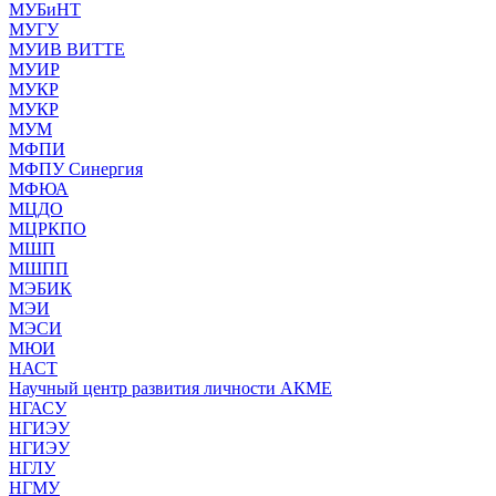
МУБиНТ
МУГУ
МУИВ ВИТТЕ
МУИР
МУКР
МУКР
МУМ
МФПИ
МФПУ Синергия
МФЮА
МЦДО
МЦРКПО
МШП
МШПП
МЭБИК
МЭИ
МЭСИ
МЮИ
НАСТ
Научный центр развития личности АКМЕ
НГАСУ
НГИЭУ
НГИЭУ
НГЛУ
НГМУ