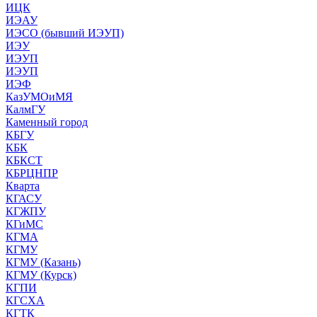
ИЦК
ИЭАУ
ИЭСО (бывший ИЭУП)
ИЭУ
ИЭУП
ИЭУП
ИЭФ
КазУМОиМЯ
КалмГУ
Каменный город
КБГУ
КБК
КБКСТ
КБРЦНПР
Кварта
КГАСУ
КГЖПУ
КГиМС
КГМА
КГМУ
КГМУ (Казань)
КГМУ (Курск)
КГПИ
КГСХА
КГТК