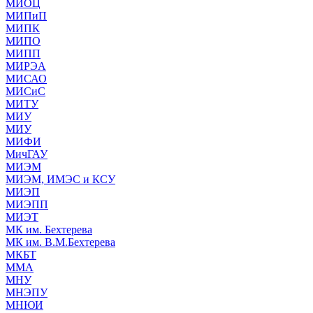
МИОЦ
МИПиП
МИПК
МИПО
МИПП
МИРЭА
МИСАО
МИСиС
МИТУ
МИУ
МИУ
МИФИ
МичГАУ
МИЭМ
МИЭМ, ИМЭС и КСУ
МИЭП
МИЭПП
МИЭТ
МК им. Бехтерева
МК им. В.М.Бехтерева
МКБТ
ММА
МНУ
МНЭПУ
МНЮИ