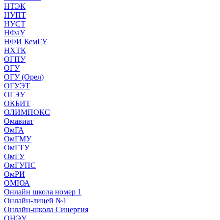
НТЭК
НУПТ
НУСТ
НФаУ
НФИ КемГУ
НХТК
ОГПУ
ОГУ
ОГУ (Орел)
ОГУЭТ
ОГЭУ
ОКБИТ
ОЛИМПОКС
Омавиат
ОмГА
ОмГМУ
ОмГТУ
ОмГУ
ОмГУПС
ОмРИ
ОМЮА
Онлайн школа номер 1
Онлайн-лицей №1
Онлайн-школа Синергия
ОНЭУ