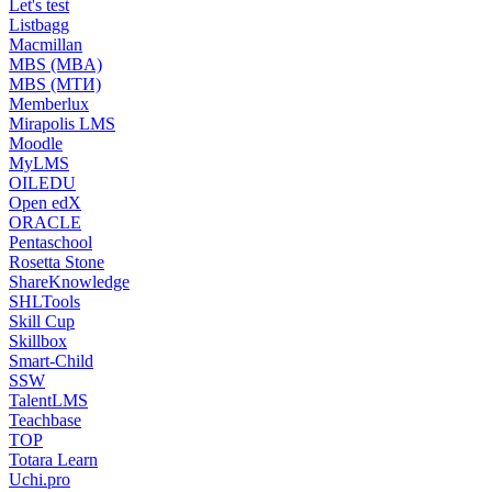
Let's test
Listbagg
Macmillan
MBS (MBA)
MBS (МТИ)
Memberlux
Mirapolis LMS
Moodle
MyLMS
OILEDU
Open edX
ORACLE
Pentaschool
Rosetta Stone
ShareKnowledge
SHLTools
Skill Cup
Skillbox
Smart-Child
SSW
TalentLMS
Teachbase
TOP
Totara Learn
Uchi.pro