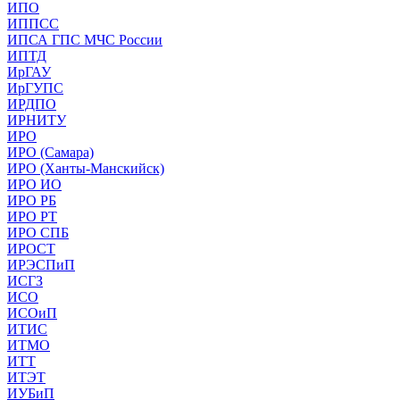
ИПО
ИППСС
ИПСА ГПС МЧС России
ИПТД
ИрГАУ
ИрГУПС
ИРДПО
ИРНИТУ
ИРО
ИРО (Самара)
ИРО (Ханты-Манскийск)
ИРО ИО
ИРО РБ
ИРО РТ
ИРО СПБ
ИРОСТ
ИРЭСПиП
ИСГЗ
ИСО
ИСОиП
ИТИС
ИТМО
ИТТ
ИТЭТ
ИУБиП