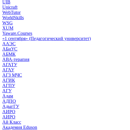
UIB
Unicraft
WebTutor
WorldSkills
WSG
XUM
Yaware.Courses
«1 сентября» (Педагогический университет)
ААЭС
АБиУС
АБМК
АВА-терапия
АГАТУ
АГАУ
АГЗ МЧС
АГИК
АГПУ
АГУ
Адам
АДПО
АдыгГУ
АИРО
АИРО
Ай Класс
Академия Eduson