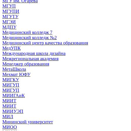
МГУ им. Огарева
МГУП
МГУПИ
МГУТУ
МГЭИ
МДПУ
Медицинский колледж 7
Медицинский колледж №2
Медицинский центр качества образования
МедУПК
Международная школа дизайна
Межрегиональная академия
Менеджер образования
МетаШкола
Мехмат ЮФУ
МИГКУ
МИГУП
МИГУП
МИИГАиК
МИИТ
МИИТ
МИИУЭП
МИЛ
Мининский университет
МИОО