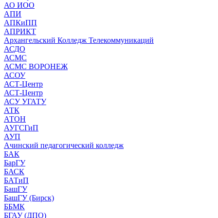
АО ИОО
АПИ
АПКиПП
АПРИКТ
Архангельский Колледж Телекоммуникаций
АСДО
АСМС
АСМС ВОРОНЕЖ
АСОУ
АСТ-Центр
АСТ-Центр
АСУ УГАТУ
АТК
АТОН
АУГСГиП
АУП
Ачинский педагогический колледж
БАК
БарГУ
БАСК
БАТиП
БашГУ
БашГУ (Бирск)
ББМК
БГАУ (ДПО)