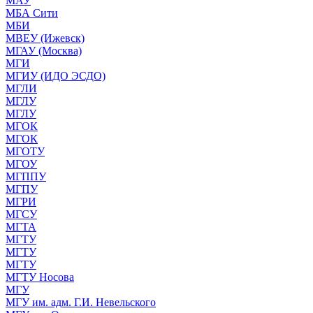
МАУ
МБА Сити
МБИ
МВЕУ (Ижевск)
МГАУ (Москва)
МГИ
МГИУ (ИДО ЭСДО)
МГЛИ
МГЛУ
МГЛУ
МГОК
МГОК
МГОТУ
МГОУ
МГППУ
МГПУ
МГРИ
МГСУ
МГТА
МГТУ
МГТУ
МГТУ
МГТУ Носова
МГУ
МГУ им. адм. Г.И. Невельского