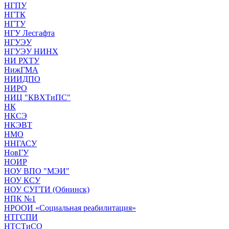
НГПУ
НГТК
НГТУ
НГУ Лесгафта
НГУЭУ
НГУЭУ НИНХ
НИ РХТУ
НижГМА
НИИДПО
НИРО
НИЦ "КВХТиПС"
НК
НКСЭ
НКЭВТ
НМО
ННГАСУ
НовГУ
НОИР
НОУ ВПО "МЭИ"
НОУ КСУ
НОУ СУГТИ (Обнинск)
НПК №1
НРООИ «Социальная реабилитация»
НТГСПИ
НТСТиСО