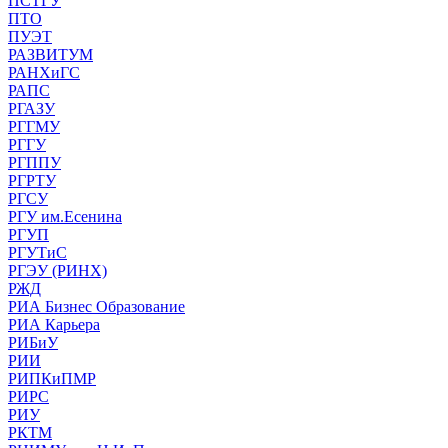
ПСТГУ
ПТО
ПУЭТ
РАЗВИТУМ
РАНХиГС
РАПС
РГАЗУ
РГГМУ
РГГУ
РГППУ
РГРТУ
РГСУ
РГУ им.Есенина
РГУП
РГУТиС
РГЭУ (РИНХ)
РЖД
РИА Бизнес Образование
РИА Карьера
РИБиУ
РИИ
РИПКиПМР
РИРС
РИУ
РКТМ