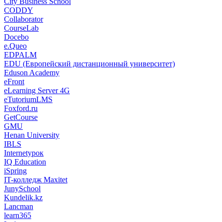
City Business School
CODDY
Collaborator
CourseLab
Docebo
e.Queo
EDPALM
EDU (Европейский дистанционный университет)
Eduson Academy
eFront
eLearning Server 4G
eTutoriumLMS
Foxford.ru
GetCourse
GMU
Henan University
IBLS
Internetурок
IQ Education
iSpring
IT-колледж Maxitet
JunySchool
Kundelik.kz
Lancman
learn365