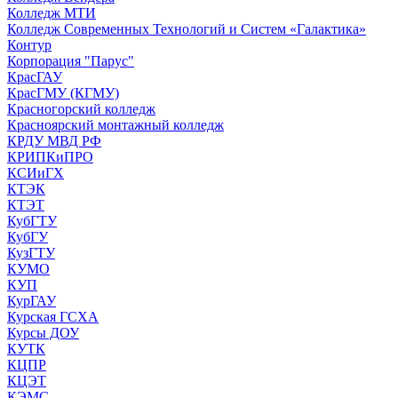
Колледж МТИ
Колледж Современных Технологий и Систем «Галактика»
Контур
Корпорация "Парус"
КрасГАУ
КрасГМУ (КГМУ)
Красногорский колледж
Красноярский монтажный колледж
КРДУ МВД РФ
КРИПКиПРО
КСИиГХ
КТЭК
КТЭТ
КубГТУ
КубГУ
КузГТУ
КУМО
КУП
КурГАУ
Курская ГСХА
Курсы ДОУ
КУТК
КЦПР
КЦЭТ
КЭМС