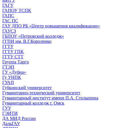
ВятГУ
ГАГУ
ГАПОУ ТСПК
ГАПС
ГАС ПС
ГАУ ДПО РБ «Центр повышения квалификации»
ГАУСЗ
ГБПОУ «Петровский колледж»
ГГПИ им. В.Г.Короленко
ГГТУ
ГГТУ ГПК
ГГТУ СТТ
Группа Тарго
ГТЭП
ГУ «Дубна»
Гу УНПК
ГУАП
Губкинский университет
Гуманитарно-технический университет
Гуманитарный институт имени П.А. Столыпина
Гуманитарный колледж г. Омск
ГУУ
ГЭИТИ
ДА МИД России
ДальГАУ