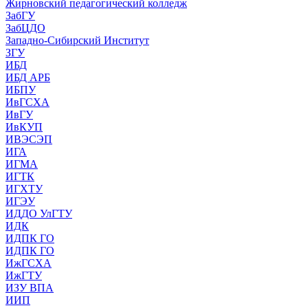
Жирновский педагогический колледж
ЗабГУ
ЗабЦДО
Западно-Сибирский Институт
ЗГУ
ИБД
ИБД АРБ
ИБПУ
ИвГСХА
ИвГУ
ИвКУП
ИВЭСЭП
ИГА
ИГМА
ИГТК
ИГХТУ
ИГЭУ
ИДДО УлГТУ
ИДК
ИДПК ГО
ИДПК ГО
ИжГСХА
ИжГТУ
ИЗУ ВПА
ИИП