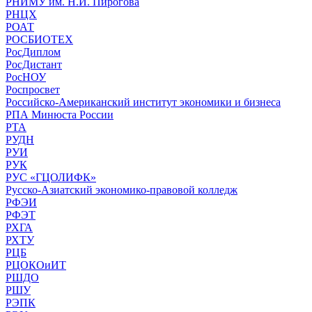
РНИМУ им. Н.И. Пирогова
РНЦХ
РОАТ
РОСБИОТЕХ
РосДиплом
РосДистант
РосНОУ
Роспросвет
Российско-Американский институт экономики и бизнеса
РПА Минюста России
РТА
РУДН
РУИ
РУК
РУС «ГЦОЛИФК»
Русско-Азиатский экономико-правовой колледж
РФЭИ
РФЭТ
РХГА
РХТУ
РЦБ
РЦОКОиИТ
РШДО
РШУ
РЭПК