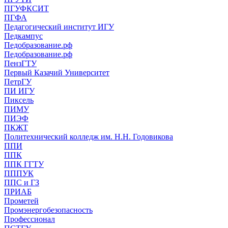
ПГУФКСИТ
ПГФА
Педагогический институт ИГУ
Педкампус
Педобразование.рф
Педобразование.рф
ПензГТУ
Первый Казачий Университет
ПетрГУ
ПИ ИГУ
Пиксель
ПИМУ
ПИЭФ
ПКЖТ
Политехнический колледж им. Н.Н. Годовикова
ППИ
ППК
ППК ГГТУ
ПППУК
ППС и ГЗ
ПРИАБ
Прометей
Промэнергобезопасность
Профессионал