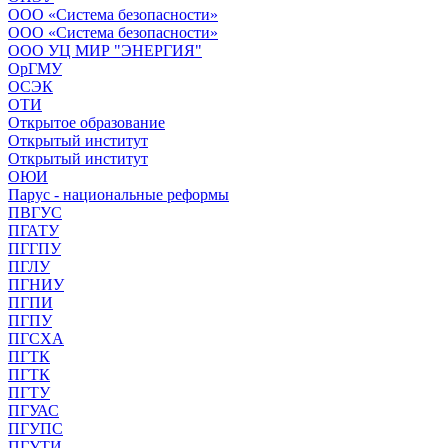
ООО «Система безопасности»
ООО «Система безопасности»
ООО УЦ МИР "ЭНЕРГИЯ"
ОрГМУ
ОСЭК
ОТИ
Открытое образование
Открытый институт
Открытый институт
ОЮИ
Парус - национальные реформы
ПВГУС
ПГАТУ
ПГГПУ
ПГЛУ
ПГНИУ
ПГПИ
ПГПУ
ПГСХА
ПГТК
ПГТК
ПГТУ
ПГУАС
ПГУПС
ПГУТИ