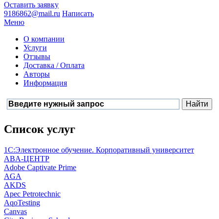
Оставить заявку
9186862@mail.ru
Написать
Меню
О компании
Услуги
Отзывы
Доставка / Оплата
Авторы
Информация
Список услуг
1С:Электронное обучение. Корпоративный университет
ABA-ЦЕНТР
Adobe Captivate Prime
AGA
AKDS
Apec Petrotechnic
AqoTesting
Canvas