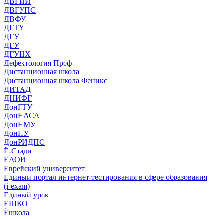
ДВГИИ
ДВГУПС
ДВФУ
ДГТУ
ДГУ
ДГУ
ДГУНХ
Дефектология Проф
Дистанционная школа
Дистанционная школа Феникс
ДИТАД
ДНИФГ
ДонГТУ
ДонНАСА
ДонНМУ
ДонНУ
ДонРИДПО
Ё-Стади
ЕАОИ
Еврейский университет
Единый портал интернет-тестирования в сфере образования
(i-exam)
Единый урок
ЕШКО
Ёшкола