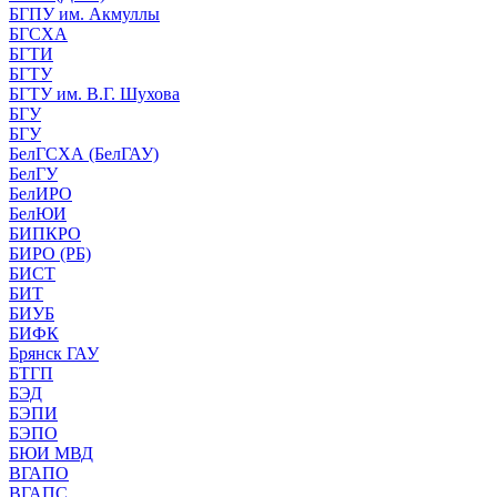
БГПУ им. Акмуллы
БГСХА
БГТИ
БГТУ
БГТУ им. В.Г. Шухова
БГУ
БГУ
БелГСХА (БелГАУ)
БелГУ
БелИРО
БелЮИ
БИПКРО
БИРО (РБ)
БИСТ
БИТ
БИУБ
БИФК
Брянск ГАУ
БТГП
БЭД
БЭПИ
БЭПО
БЮИ МВД
ВГАПО
ВГАПС