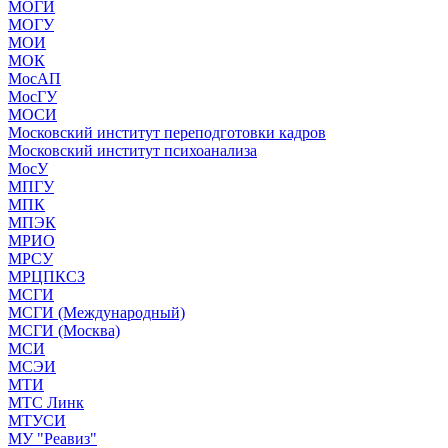
МОГИ
МОГУ
МОИ
МОК
МосАП
МосГУ
МОСИ
Московский институт переподготовки кадров
Московский институт психоанализа
МосУ
МПГУ
МПК
МПЭК
МРИО
МРСУ
МРЦПКСЗ
МСГИ
МСГИ (Международный)
МСГИ (Москва)
МСИ
МСЭИ
МТИ
МТС Линк
МТУСИ
МУ "Реавиз"