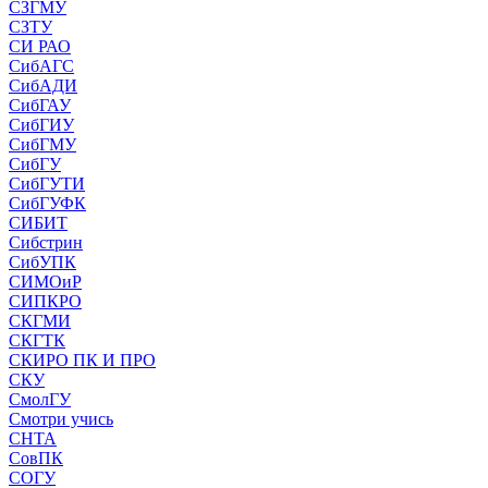
СЗГМУ
СЗТУ
СИ РАО
СибАГС
СибАДИ
СибГАУ
СибГИУ
СибГМУ
СибГУ
СибГУТИ
СибГУФК
СИБИТ
Сибстрин
СибУПК
СИМОиР
СИПКРО
СКГМИ
СКГТК
СКИРО ПК И ПРО
СКУ
СмолГУ
Смотри учись
СНТА
СовПК
СОГУ