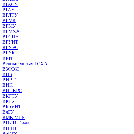
ВГАСУ
ВГАУ
ВГЛТУ
ВГМК
ВГМУ
ВГМХА
ВГСПУ
ВГУИТ
ВГУЭС
ВГУЮ
ВЕИП
Великолукская ГСХА
ВЗФЭИ
ВИБ
ВИВТ
ВИК
ВИПКРО
ВКГТУ
ВКГУ
ВКУиНТ
ВлГУ
ВМК МГУ
ВНИИ Труда
ВНШТ
ВоГТУ