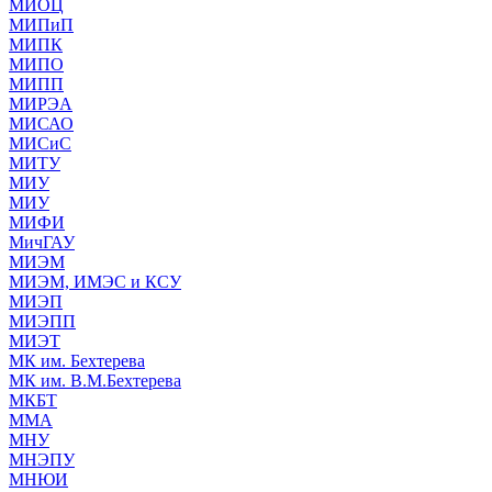
МИОЦ
МИПиП
МИПК
МИПО
МИПП
МИРЭА
МИСАО
МИСиС
МИТУ
МИУ
МИУ
МИФИ
МичГАУ
МИЭМ
МИЭМ, ИМЭС и КСУ
МИЭП
МИЭПП
МИЭТ
МК им. Бехтерева
МК им. В.М.Бехтерева
МКБТ
ММА
МНУ
МНЭПУ
МНЮИ