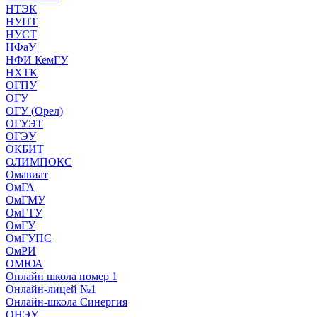
НТЭК
НУПТ
НУСТ
НФаУ
НФИ КемГУ
НХТК
ОГПУ
ОГУ
ОГУ (Орел)
ОГУЭТ
ОГЭУ
ОКБИТ
ОЛИМПОКС
Омавиат
ОмГА
ОмГМУ
ОмГТУ
ОмГУ
ОмГУПС
ОмРИ
ОМЮА
Онлайн школа номер 1
Онлайн-лицей №1
Онлайн-школа Синергия
ОНЭУ