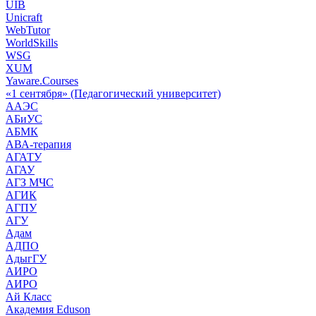
UIB
Unicraft
WebTutor
WorldSkills
WSG
XUM
Yaware.Courses
«1 сентября» (Педагогический университет)
ААЭС
АБиУС
АБМК
АВА-терапия
АГАТУ
АГАУ
АГЗ МЧС
АГИК
АГПУ
АГУ
Адам
АДПО
АдыгГУ
АИРО
АИРО
Ай Класс
Академия Eduson