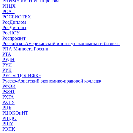
РНИМУ им. Н.И. Пирогова
РНЦХ
РОАТ
РОСБИОТЕХ
РосДиплом
РосДистант
РосНОУ
Роспросвет
Российско-Американский институт экономики и бизнеса
РПА Минюста России
РТА
РУДН
РУИ
РУК
РУС «ГЦОЛИФК»
Русско-Азиатский экономико-правовой колледж
РФЭИ
РФЭТ
РХГА
РХТУ
РЦБ
РЦОКОиИТ
РШДО
РШУ
РЭПК