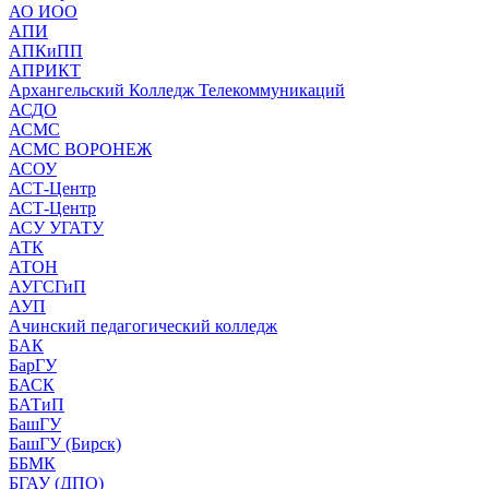
АО ИОО
АПИ
АПКиПП
АПРИКТ
Архангельский Колледж Телекоммуникаций
АСДО
АСМС
АСМС ВОРОНЕЖ
АСОУ
АСТ-Центр
АСТ-Центр
АСУ УГАТУ
АТК
АТОН
АУГСГиП
АУП
Ачинский педагогический колледж
БАК
БарГУ
БАСК
БАТиП
БашГУ
БашГУ (Бирск)
ББМК
БГАУ (ДПО)