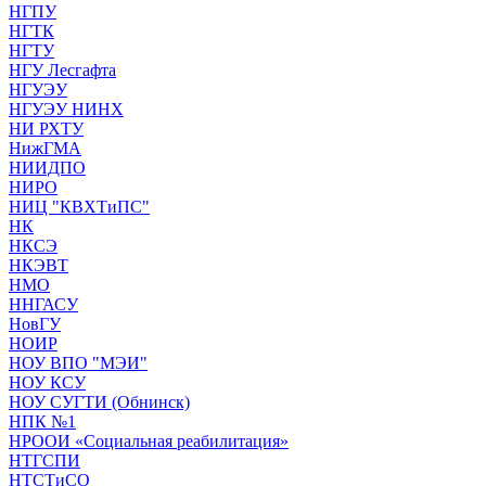
НГПУ
НГТК
НГТУ
НГУ Лесгафта
НГУЭУ
НГУЭУ НИНХ
НИ РХТУ
НижГМА
НИИДПО
НИРО
НИЦ "КВХТиПС"
НК
НКСЭ
НКЭВТ
НМО
ННГАСУ
НовГУ
НОИР
НОУ ВПО "МЭИ"
НОУ КСУ
НОУ СУГТИ (Обнинск)
НПК №1
НРООИ «Социальная реабилитация»
НТГСПИ
НТСТиСО