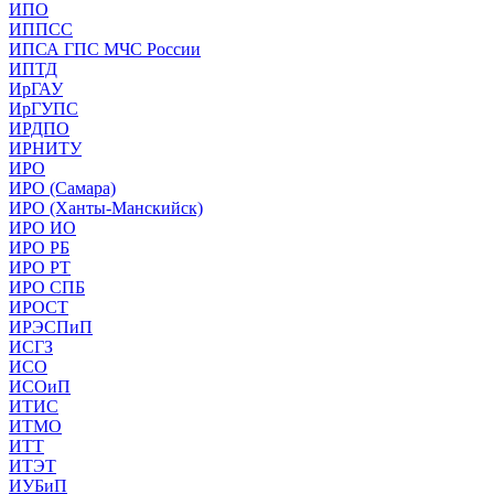
ИПО
ИППСС
ИПСА ГПС МЧС России
ИПТД
ИрГАУ
ИрГУПС
ИРДПО
ИРНИТУ
ИРО
ИРО (Самара)
ИРО (Ханты-Манскийск)
ИРО ИО
ИРО РБ
ИРО РТ
ИРО СПБ
ИРОСТ
ИРЭСПиП
ИСГЗ
ИСО
ИСОиП
ИТИС
ИТМО
ИТТ
ИТЭТ
ИУБиП