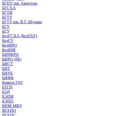
БГПУ им. Акмуллы
БГСХА
БГТИ
БГТУ
БГТУ им. В.Г. Шухова
БГУ
БГУ
БелГСХА (БелГАУ)
БелГУ
БелИРО
БелЮИ
БИПКРО
БИРО (РБ)
БИСТ
БИТ
БИУБ
БИФК
Брянск ГАУ
БТГП
БЭД
БЭПИ
БЭПО
БЮИ МВД
ВГАПО
ВГАПС