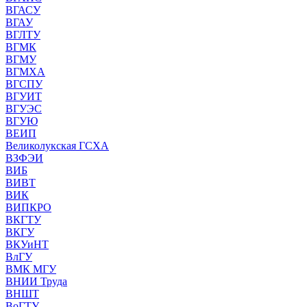
ВГАСУ
ВГАУ
ВГЛТУ
ВГМК
ВГМУ
ВГМХА
ВГСПУ
ВГУИТ
ВГУЭС
ВГУЮ
ВЕИП
Великолукская ГСХА
ВЗФЭИ
ВИБ
ВИВТ
ВИК
ВИПКРО
ВКГТУ
ВКГУ
ВКУиНТ
ВлГУ
ВМК МГУ
ВНИИ Труда
ВНШТ
ВоГТУ