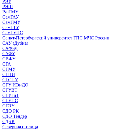
РЭУ
РЭШ
РязГМУ
СамГАУ
СамГМУ
СамГТУ
СамГУПС
Санкт-Петербургский университет ГПС МЧС России
САУ (Дубна)
САФБД
САФУ
СВФУ
СГА
СГМУ
СГПИ
СГСПУ
СГУ ИЭиДО
СГУВТ
СГУГиТ
СГУПС
СГЭУ
СДО РК
СДО Тендер
СДЭК
Северная столица