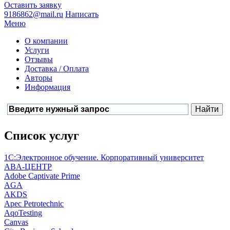
Оставить заявку
9186862@mail.ru
Написать
Меню
О компании
Услуги
Отзывы
Доставка / Оплата
Авторы
Информация
Список услуг
1С:Электронное обучение. Корпоративный университет
ABA-ЦЕНТР
Adobe Captivate Prime
AGA
AKDS
Apec Petrotechnic
AqoTesting
Canvas