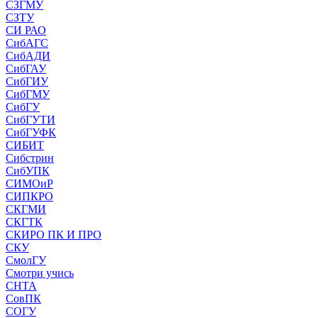
СЗГМУ
СЗТУ
СИ РАО
СибАГС
СибАДИ
СибГАУ
СибГИУ
СибГМУ
СибГУ
СибГУТИ
СибГУФК
СИБИТ
Сибстрин
СибУПК
СИМОиР
СИПКРО
СКГМИ
СКГТК
СКИРО ПК И ПРО
СКУ
СмолГУ
Смотри учись
СНТА
СовПК
СОГУ