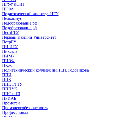
ПГУФКСИТ
ПГФА
Педагогический институт ИГУ
Педкампус
Педобразование.рф
Педобразование.рф
ПензГТУ
Первый Казачий Университет
ПетрГУ
ПИ ИГУ
Пиксель
ПИМУ
ПИЭФ
ПКЖТ
Политехнический колледж им. Н.Н. Годовикова
ППИ
ППК
ППК ГГТУ
ПППУК
ППС и ГЗ
ПРИАБ
Прометей
Промэнергобезопасность
Профессионал