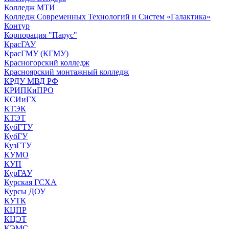
Колледж МТИ
Колледж Современных Технологий и Систем «Галактика»
Контур
Корпорация "Парус"
КрасГАУ
КрасГМУ (КГМУ)
Красногорский колледж
Красноярский монтажный колледж
КРДУ МВД РФ
КРИПКиПРО
КСИиГХ
КТЭК
КТЭТ
КубГТУ
КубГУ
КузГТУ
КУМО
КУП
КурГАУ
Курская ГСХА
Курсы ДОУ
КУТК
КЦПР
КЦЭТ
КЭМС