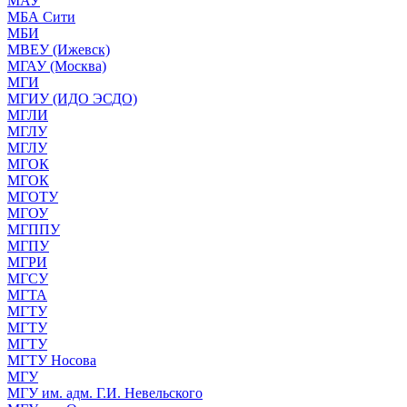
МАУ
МБА Сити
МБИ
МВЕУ (Ижевск)
МГАУ (Москва)
МГИ
МГИУ (ИДО ЭСДО)
МГЛИ
МГЛУ
МГЛУ
МГОК
МГОК
МГОТУ
МГОУ
МГППУ
МГПУ
МГРИ
МГСУ
МГТА
МГТУ
МГТУ
МГТУ
МГТУ Носова
МГУ
МГУ им. адм. Г.И. Невельского