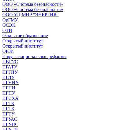
ООО «Система безопасности»
ООО «Система безопасности»
ООО УЦ МИР "ЭНЕРГИЯ"
ОрГМУ
ОСЭК
ОТИ
Открытое образование
Открытый институт
Открытый институт
ОЮИ
Парус - национальные реформы
ПВГУС
ПГАТУ
ПГГПУ
ПГЛУ
ПГНИУ
ПГПИ
ПГПУ
ПГСХА
ПГТК
ПГТК
ПГТУ
ПГУАС
ПГУПС
ПГУТИ