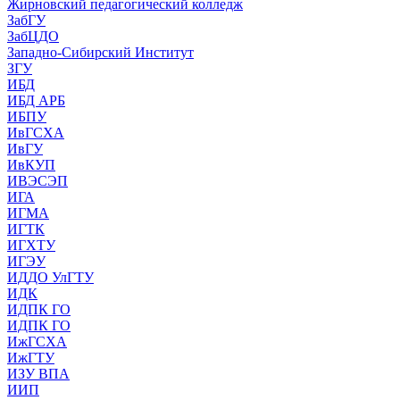
Жирновский педагогический колледж
ЗабГУ
ЗабЦДО
Западно-Сибирский Институт
ЗГУ
ИБД
ИБД АРБ
ИБПУ
ИвГСХА
ИвГУ
ИвКУП
ИВЭСЭП
ИГА
ИГМА
ИГТК
ИГХТУ
ИГЭУ
ИДДО УлГТУ
ИДК
ИДПК ГО
ИДПК ГО
ИжГСХА
ИжГТУ
ИЗУ ВПА
ИИП