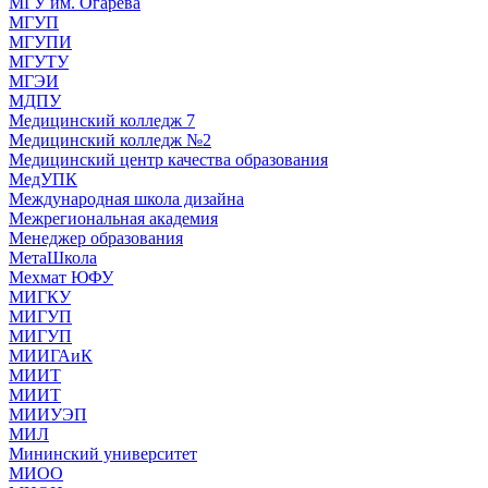
МГУ им. Огарева
МГУП
МГУПИ
МГУТУ
МГЭИ
МДПУ
Медицинский колледж 7
Медицинский колледж №2
Медицинский центр качества образования
МедУПК
Международная школа дизайна
Межрегиональная академия
Менеджер образования
МетаШкола
Мехмат ЮФУ
МИГКУ
МИГУП
МИГУП
МИИГАиК
МИИТ
МИИТ
МИИУЭП
МИЛ
Мининский университет
МИОО