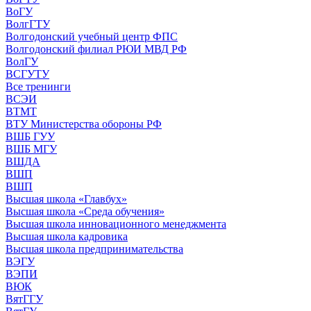
ВоГУ
ВолгГТУ
Волгодонский учебный центр ФПС
Волгодонский филиал РЮИ МВД РФ
ВолГУ
ВСГУТУ
Все тренинги
ВСЭИ
ВТМТ
ВТУ Министерства обороны РФ
ВШБ ГУУ
ВШБ МГУ
ВШДА
ВШП
ВШП
Высшая школа «Главбух»
Высшая школа «Среда обучения»
Высшая школа инновационного менеджмента
Высшая школа кадровика
Высшая школа предпринимательства
ВЭГУ
ВЭПИ
ВЮК
ВятГГУ