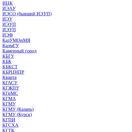
ИЦК
ИЭАУ
ИЭСО (бывший ИЭУП)
ИЭУ
ИЭУП
ИЭУП
ИЭФ
КазУМОиМЯ
КалмГУ
Каменный город
КБГУ
КБК
КБКСТ
КБРЦНПР
Кварта
КГАСУ
КГЖПУ
КГиМС
КГМА
КГМУ
КГМУ (Казань)
КГМУ (Курск)
КГПИ
КГСХА
КГТК