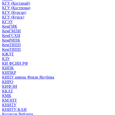
КГУ (Костанай)
КГУ (Кострома)
КГУ (Курган)
КГУ (Курск)
КГЭУ
КемГИК
КемГМЛИ
КемГСХИ
КемРИПК
КемТИПП
КемТИПП
КЖДТ
КЗУ
КИ ФСИН РФ
КИПК
КИПКР
КИПУ имени Февзи Якубова
КИРО
КИФЭИ
ККАТ
КМК
КМЭПТ
КНИТУ
КНИТУ-КАИ
Колледж Вейдера