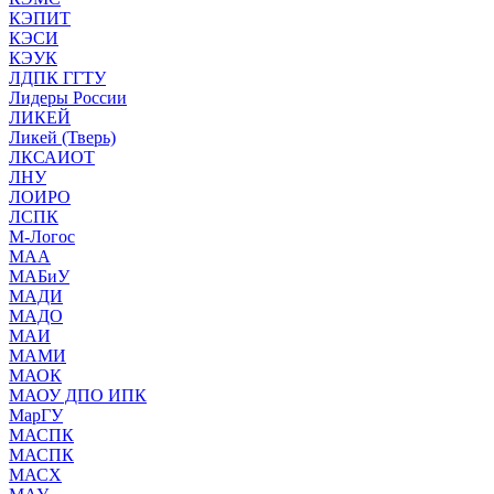
КЭПИТ
КЭСИ
КЭУК
ЛДПК ГГТУ
Лидеры России
ЛИКЕЙ
Ликей (Тверь)
ЛКСАИОТ
ЛНУ
ЛОИРО
ЛСПК
М-Логос
МАА
МАБиУ
МАДИ
МАДО
МАИ
МАМИ
МАОК
МАОУ ДПО ИПК
МарГУ
МАСПК
МАСПК
МАСХ