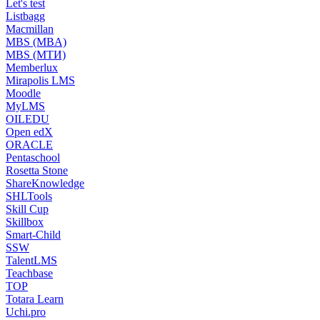
Let's test
Listbagg
Macmillan
MBS (MBA)
MBS (МТИ)
Memberlux
Mirapolis LMS
Moodle
MyLMS
OILEDU
Open edX
ORACLE
Pentaschool
Rosetta Stone
ShareKnowledge
SHLTools
Skill Cup
Skillbox
Smart-Child
SSW
TalentLMS
Teachbase
TOP
Totara Learn
Uchi.pro