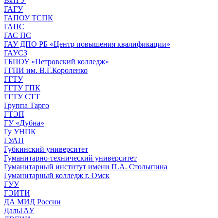
ВятГУ
ГАГУ
ГАПОУ ТСПК
ГАПС
ГАС ПС
ГАУ ДПО РБ «Центр повышения квалификации»
ГАУСЗ
ГБПОУ «Петровский колледж»
ГГПИ им. В.Г.Короленко
ГГТУ
ГГТУ ГПК
ГГТУ СТТ
Группа Тарго
ГТЭП
ГУ «Дубна»
Гу УНПК
ГУАП
Губкинский университет
Гуманитарно-технический университет
Гуманитарный институт имени П.А. Столыпина
Гуманитарный колледж г. Омск
ГУУ
ГЭИТИ
ДА МИД России
ДальГАУ