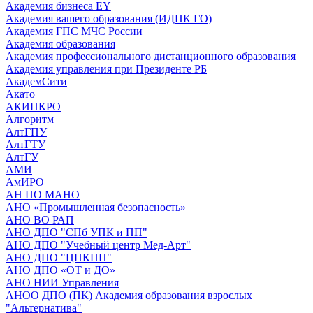
Академия бизнеса EY
Академия вашего образования (ИДПК ГО)
Академия ГПС МЧС России
Академия образования
Академия профессионального дистанционного образования
Академия управления при Президенте РБ
АкадемСити
Акато
АКИПКРО
Алгоритм
АлтГПУ
АлтГТУ
АлтГУ
АМИ
АмИРО
АН ПО МАНО
АНО «Промышленная безопасность»
АНО ВО РАП
АНО ДПО "СПб УПК и ПП"
АНО ДПО "Учебный центр Мед-Арт"
АНО ДПО "ЦПКПП"
АНО ДПО «ОТ и ДО»
АНО НИИ Управления
АНОО ДПО (ПК) Академия образования взрослых
"Альтернатива"