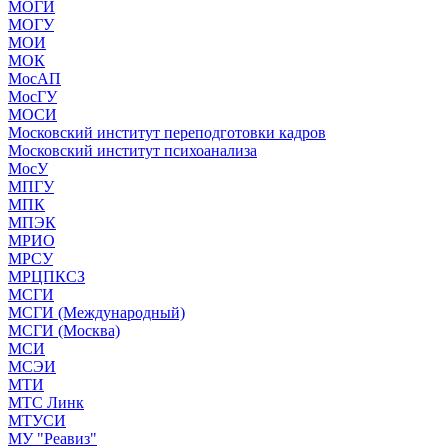
МОГИ
МОГУ
МОИ
МОК
МосАП
МосГУ
МОСИ
Московский институт переподготовки кадров
Московский институт психоанализа
МосУ
МПГУ
МПК
МПЭК
МРИО
МРСУ
МРЦПКСЗ
МСГИ
МСГИ (Международный)
МСГИ (Москва)
МСИ
МСЭИ
МТИ
МТС Линк
МТУСИ
МУ "Реавиз"