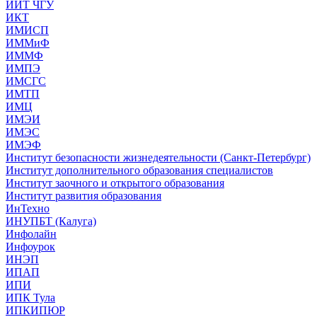
ИИТ ЧГУ
ИКТ
ИМИСП
ИММиФ
ИММФ
ИМПЭ
ИМСГС
ИМТП
ИМЦ
ИМЭИ
ИМЭС
ИМЭФ
Институт безопасности жизнедеятельности (Санкт-Петербург)
Институт дополнительного образования специалистов
Институт заочного и открытого образования
Институт развития образования
ИнТехно
ИНУПБТ (Калуга)
Инфолайн
Инфоурок
ИНЭП
ИПАП
ИПИ
ИПК Тула
ИПКИПЮР