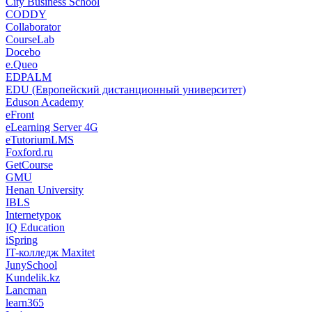
City Business School
CODDY
Collaborator
CourseLab
Docebo
e.Queo
EDPALM
EDU (Европейский дистанционный университет)
Eduson Academy
eFront
eLearning Server 4G
eTutoriumLMS
Foxford.ru
GetCourse
GMU
Henan University
IBLS
Internetурок
IQ Education
iSpring
IT-колледж Maxitet
JunySchool
Kundelik.kz
Lancman
learn365