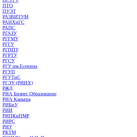
ПСТГУ
ПТО
ПУЭТ
РАЗВИТУМ
РАНХиГС
РАПС
РГАЗУ
РГГМУ
РГГУ
РГППУ
РГРТУ
РГСУ
РГУ им.Есенина
РГУП
РГУТиС
РГЭУ (РИНХ)
РЖД
РИА Бизнес Образование
РИА Карьера
РИБиУ
РИИ
РИПКиПМР
РИРС
РИУ
РКТМ