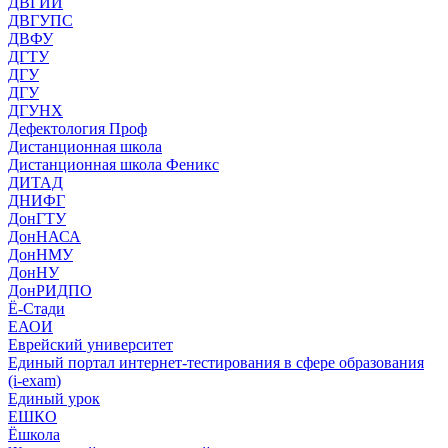
ДВГИИ
ДВГУПС
ДВФУ
ДГТУ
ДГУ
ДГУ
ДГУНХ
Дефектология Проф
Дистанционная школа
Дистанционная школа Феникс
ДИТАД
ДНИФГ
ДонГТУ
ДонНАСА
ДонНМУ
ДонНУ
ДонРИДПО
Ё-Стади
ЕАОИ
Еврейский университет
Единый портал интернет-тестирования в сфере образования
(i-exam)
Единый урок
ЕШКО
Ёшкола