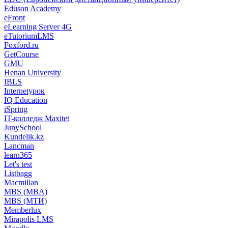
Eduson Academy
eFront
eLearning Server 4G
eTutoriumLMS
Foxford.ru
GetCourse
GMU
Henan University
IBLS
Internetурок
IQ Education
iSpring
IT-колледж Maxitet
JunySchool
Kundelik.kz
Lancman
learn365
Let's test
Listbagg
Macmillan
MBS (MBA)
MBS (МТИ)
Memberlux
Mirapolis LMS