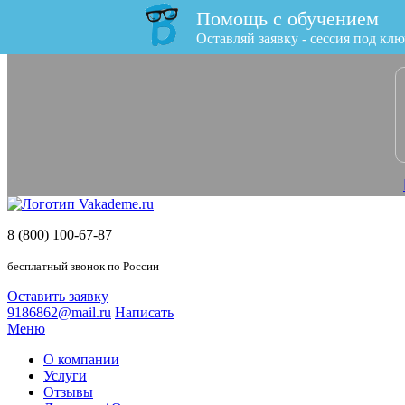
Помощь с обучением
x
Оставляй заявку - сессия под клю
8 (800) 100-67-87
бесплатный звонок по России
Оставить заявку
9186862@mail.ru
Написать
Меню
О компании
Услуги
Отзывы