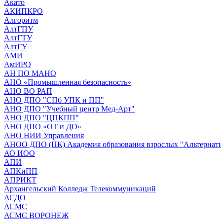
Акато
АКИПКРО
Алгоритм
АлтГПУ
АлтГТУ
АлтГУ
АМИ
АмИРО
АН ПО МАНО
АНО «Промышленная безопасность»
АНО ВО РАП
АНО ДПО "СПб УПК и ПП"
АНО ДПО "Учебный центр Мед-Арт"
АНО ДПО "ЦПКПП"
АНО ДПО «ОТ и ДО»
АНО НИИ Управления
АНОО ДПО (ПК) Академия образования взрослых "Альтернат
АО ИОО
АПИ
АПКиПП
АПРИКТ
Архангельский Колледж Телекоммуникаций
АСДО
АСМС
АСМС ВОРОНЕЖ