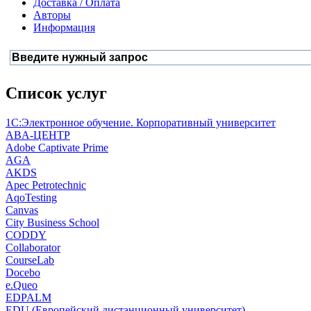
Доставка / Оплата
Авторы
Информация
Список услуг
1С:Электронное обучение. Корпоративный университет
ABA-ЦЕНТР
Adobe Captivate Prime
AGA
AKDS
Apec Petrotechnic
AqoTesting
Canvas
City Business School
CODDY
Collaborator
CourseLab
Docebo
e.Queo
EDPALM
EDU (Европейский дистанционный университет)