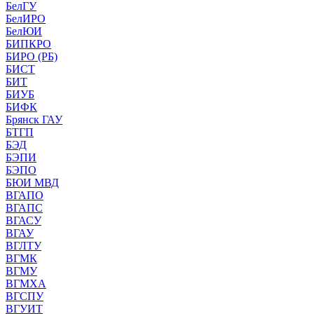
БелГУ
БелИРО
БелЮИ
БИПКРО
БИРО (РБ)
БИСТ
БИТ
БИУБ
БИФК
Брянск ГАУ
БТГП
БЭД
БЭПИ
БЭПО
БЮИ МВД
ВГАПО
ВГАПС
ВГАСУ
ВГАУ
ВГЛТУ
ВГМК
ВГМУ
ВГМХА
ВГСПУ
ВГУИТ