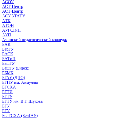
АСОУ
АСТ-Центр
АСТ-Центр
АСУ УГАТУ
АТК
АТОН
АУГСГиП
АУП
Ачинский педагогический колледж
БАК
БарГУ
БАСК
БАТиП
БашГУ
БашГУ (Бирск)
ББМК
БГАУ (ДПО)
БГПУ им. Акмуллы
БГСХА
БГТИ
БГТУ
БГТУ им. В.Г. Шухова
БГУ
БГУ
БелГСХА (БелГАУ)