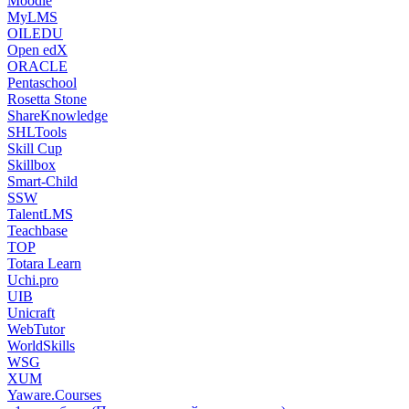
Moodle
MyLMS
OILEDU
Open edX
ORACLE
Pentaschool
Rosetta Stone
ShareKnowledge
SHLTools
Skill Cup
Skillbox
Smart-Child
SSW
TalentLMS
Teachbase
TOP
Totara Learn
Uchi.pro
UIB
Unicraft
WebTutor
WorldSkills
WSG
XUM
Yaware.Courses