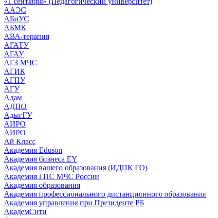
«1 сентября» (Педагогический университет)
ААЭС
АБиУС
АБМК
АВА-терапия
АГАТУ
АГАУ
АГЗ МЧС
АГИК
АГПУ
АГУ
Адам
АДПО
АдыгГУ
АИРО
АИРО
Ай Класс
Академия Eduson
Академия бизнеса EY
Академия вашего образования (ИДПК ГО)
Академия ГПС МЧС России
Академия образования
Академия профессионального дистанционного образования
Академия управления при Президенте РБ
АкадемСити