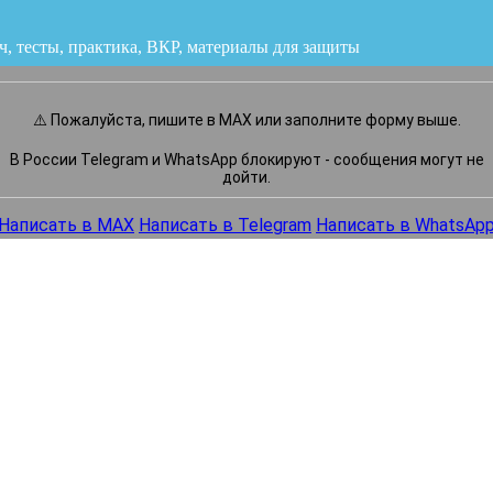
ч, тесты, практика, ВКР
или напишите нам прямо сейчас
⚠️ Пожалуйста, пишите в MAX или заполните форму выше.
В России Telegram и WhatsApp блокируют - сообщения могут не
дойти.
Написать в MAX
Написать в Telegram
Написать в WhatsAp