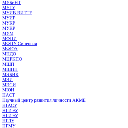
МУБиНТ
МУГУ
МУИВ ВИТТЕ
МУИР
МУКР
МУКР
МУМ
МФПИ
МФПУ Синергия
МФЮА
МЦДО
МЦРКПО
МШП
МШПП
МЭБИК
МЭИ
МЭСИ
МЮИ
НАСТ
Научный центр развития личности АКМЕ
НГАСУ
НГИЭУ
НГИЭУ
НГЛУ
НГМУ