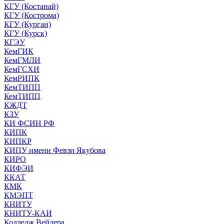
КГУ (Костанай)
КГУ (Кострома)
КГУ (Курган)
КГУ (Курск)
КГЭУ
КемГИК
КемГМЛИ
КемГСХИ
КемРИПК
КемТИПП
КемТИПП
КЖДТ
КЗУ
КИ ФСИН РФ
КИПК
КИПКР
КИПУ имени Февзи Якубова
КИРО
КИФЭИ
ККАТ
КМК
КМЭПТ
КНИТУ
КНИТУ-КАИ
Колледж Вейдера