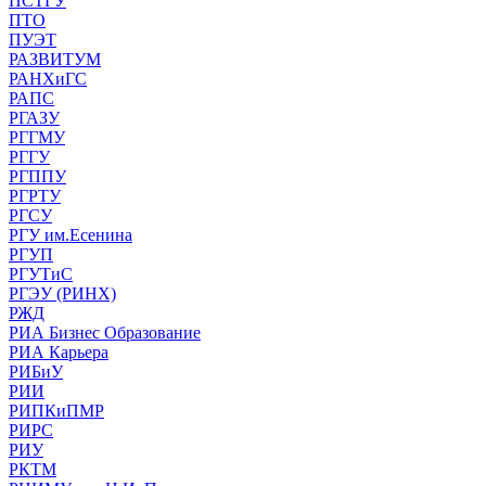
ПСТГУ
ПТО
ПУЭТ
РАЗВИТУМ
РАНХиГС
РАПС
РГАЗУ
РГГМУ
РГГУ
РГППУ
РГРТУ
РГСУ
РГУ им.Есенина
РГУП
РГУТиС
РГЭУ (РИНХ)
РЖД
РИА Бизнес Образование
РИА Карьера
РИБиУ
РИИ
РИПКиПМР
РИРС
РИУ
РКТМ