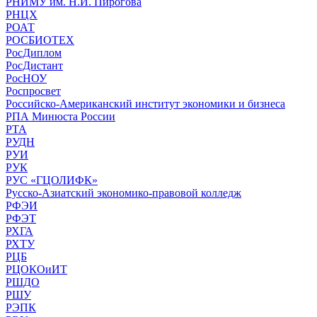
РНИМУ им. Н.И. Пирогова
РНЦХ
РОАТ
РОСБИОТЕХ
РосДиплом
РосДистант
РосНОУ
Роспросвет
Российско-Американский институт экономики и бизнеса
РПА Минюста России
РТА
РУДН
РУИ
РУК
РУС «ГЦОЛИФК»
Русско-Азиатский экономико-правовой колледж
РФЭИ
РФЭТ
РХГА
РХТУ
РЦБ
РЦОКОиИТ
РШДО
РШУ
РЭПК