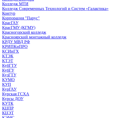
Колледж МТИ
Колледж Современных Технологий и Систем «Галактика»
Контур
Корпорация "Парус"
КрасГАУ
КрасГМУ (КГМУ)
Красногорский колледж
Красноярский монтажный колледж
КРДУ МВД РФ
КРИПКиПРО
КСИиГХ
КТЭК
КТЭТ
КубГТУ
КубГУ
КузГТУ
КУМО
КУП
КурГАУ
Курская ГСХА
Курсы ДОУ
КУТК
КЦПР
КЦЭТ
КЭМС