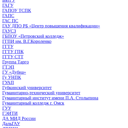
ВятГУ
ГАГУ
ГАПОУ ТСПК
ГАПС
ГАС ПС
ГАУ ДПО РБ «Центр повышения квалификации»
ГАУСЗ
ГБПОУ «Петровский колледж»
ГГПИ им. В.Г.Короленко
ГГТУ
ГГТУ ГПК
ГГТУ СТТ
Группа Тарго
ГТЭП
ГУ «Дубна»
Гу УНПК
ГУАП
Губкинский университет
Гуманитарно-технический университет
Гуманитарный институт имени П.А. Столыпина
Гуманитарный колледж г. Омск
ГУУ
ГЭИТИ
ДА МИД России
ДальГАУ