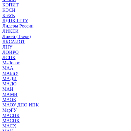
КЭПИТ
КЭСИ
КЭУК
ЛДПК ГГТУ
Лидеры России
ЛИКЕЙ
Ликей (Тверь)
ЛКСАИОТ
ЛНУ
ЛОИРО
ЛСПК
М-Логос
МАА
МАБиУ
МАДИ
МАДО
МАИ
МАМИ
МАОК
МАОУ ДПО ИПК
МарГУ
МАСПК
МАСПК
МАСХ