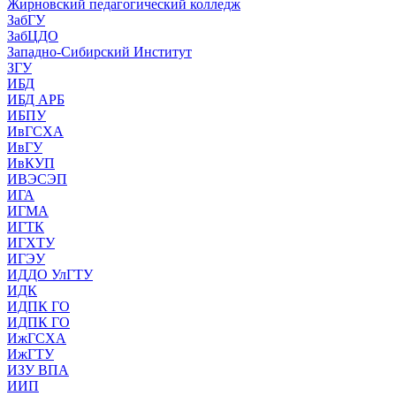
Жирновский педагогический колледж
ЗабГУ
ЗабЦДО
Западно-Сибирский Институт
ЗГУ
ИБД
ИБД АРБ
ИБПУ
ИвГСХА
ИвГУ
ИвКУП
ИВЭСЭП
ИГА
ИГМА
ИГТК
ИГХТУ
ИГЭУ
ИДДО УлГТУ
ИДК
ИДПК ГО
ИДПК ГО
ИжГСХА
ИжГТУ
ИЗУ ВПА
ИИП