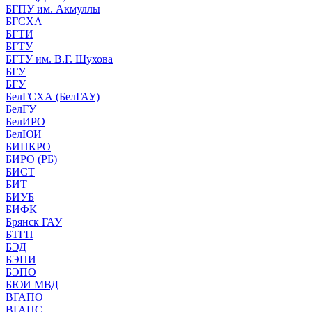
БГПУ им. Акмуллы
БГСХА
БГТИ
БГТУ
БГТУ им. В.Г. Шухова
БГУ
БГУ
БелГСХА (БелГАУ)
БелГУ
БелИРО
БелЮИ
БИПКРО
БИРО (РБ)
БИСТ
БИТ
БИУБ
БИФК
Брянск ГАУ
БТГП
БЭД
БЭПИ
БЭПО
БЮИ МВД
ВГАПО
ВГАПС