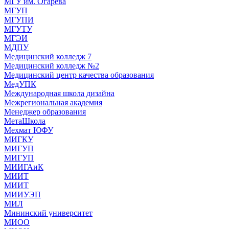
МГУ им. Огарева
МГУП
МГУПИ
МГУТУ
МГЭИ
МДПУ
Медицинский колледж 7
Медицинский колледж №2
Медицинский центр качества образования
МедУПК
Международная школа дизайна
Межрегиональная академия
Менеджер образования
МетаШкола
Мехмат ЮФУ
МИГКУ
МИГУП
МИГУП
МИИГАиК
МИИТ
МИИТ
МИИУЭП
МИЛ
Мининский университет
МИОО