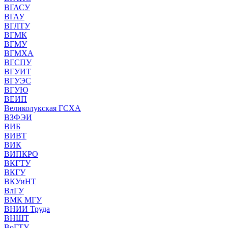
ВГАСУ
ВГАУ
ВГЛТУ
ВГМК
ВГМУ
ВГМХА
ВГСПУ
ВГУИТ
ВГУЭС
ВГУЮ
ВЕИП
Великолукская ГСХА
ВЗФЭИ
ВИБ
ВИВТ
ВИК
ВИПКРО
ВКГТУ
ВКГУ
ВКУиНТ
ВлГУ
ВМК МГУ
ВНИИ Труда
ВНШТ
ВоГТУ