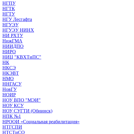
НГПУ
НГТК
НГТУ
НГУ Лесгафта
НГУЭУ
НГУЭУ НИНХ
НИ РХТУ
НижГМА
НИИДПО
НИРО
НИЦ "КВХТиПС"
НК
НКСЭ
НКЭВТ
НМО
ННГАСУ
НовГУ
НОИР
НОУ ВПО "МЭИ"
НОУ КСУ
НОУ СУГТИ (Обнинск)
НПК №1
НРООИ «Социальная реабилитация»
НТГСПИ
НТСТиСО