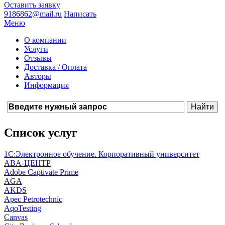
Оставить заявку
9186862@mail.ru
Написать
Меню
О компании
Услуги
Отзывы
Доставка / Оплата
Авторы
Информация
Список услуг
1С:Электронное обучение. Корпоративный университет
ABA-ЦЕНТР
Adobe Captivate Prime
AGA
AKDS
Apec Petrotechnic
AqoTesting
Canvas