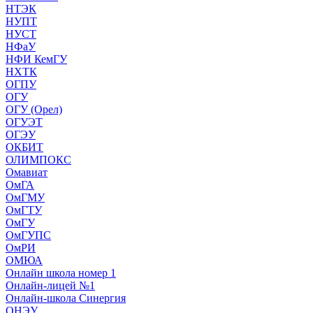
НТЭК
НУПТ
НУСТ
НФаУ
НФИ КемГУ
НХТК
ОГПУ
ОГУ
ОГУ (Орел)
ОГУЭТ
ОГЭУ
ОКБИТ
ОЛИМПОКС
Омавиат
ОмГА
ОмГМУ
ОмГТУ
ОмГУ
ОмГУПС
ОмРИ
ОМЮА
Онлайн школа номер 1
Онлайн-лицей №1
Онлайн-школа Синергия
ОНЭУ