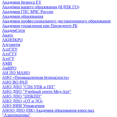
Академия бизнеса EY
Академия вашего образования (ИДПК ГО)
Академия ГПС МЧС России
Академия образования
Академия профессионального дистанционного образования
Академия управления при Президенте РБ
АкадемСити
Акато
АКИПКРО
Алгоритм
АлтГПУ
АлтГТУ
АлтГУ
АМИ
АмИРО
АН ПО МАНО
АНО «Промышленная безопасность»
АНО ВО РАП
АНО ДПО "СПб УПК и ПП"
АНО ДПО "Учебный центр Мед-Арт"
АНО ДПО "ЦПКПП"
АНО ДПО «ОТ и ДО»
АНО НИИ Управления
АНОО ДПО (ПК) Академия образования взрослых
"Альтернатива"