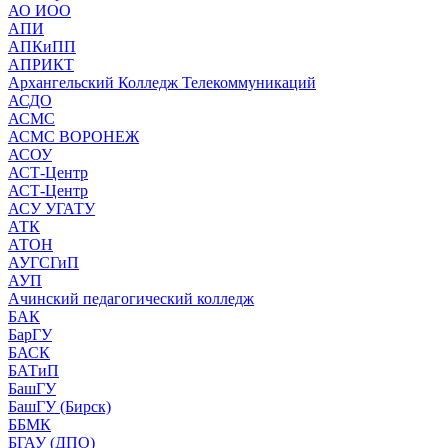
АО ИОО
АПИ
АПКиПП
АПРИКТ
Архангельский Колледж Телекоммуникаций
АСДО
АСМС
АСМС ВОРОНЕЖ
АСОУ
АСТ-Центр
АСТ-Центр
АСУ УГАТУ
АТК
АТОН
АУГСГиП
АУП
Ачинский педагогический колледж
БАК
БарГУ
БАСК
БАТиП
БашГУ
БашГУ (Бирск)
ББМК
БГАУ (ДПО)