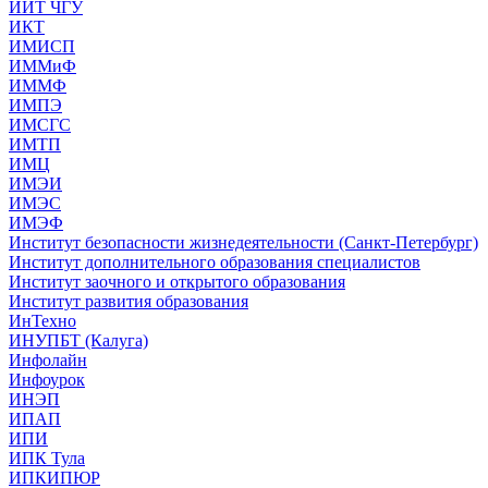
ИИТ ЧГУ
ИКТ
ИМИСП
ИММиФ
ИММФ
ИМПЭ
ИМСГС
ИМТП
ИМЦ
ИМЭИ
ИМЭС
ИМЭФ
Институт безопасности жизнедеятельности (Санкт-Петербург)
Институт дополнительного образования специалистов
Институт заочного и открытого образования
Институт развития образования
ИнТехно
ИНУПБТ (Калуга)
Инфолайн
Инфоурок
ИНЭП
ИПАП
ИПИ
ИПК Тула
ИПКИПЮР