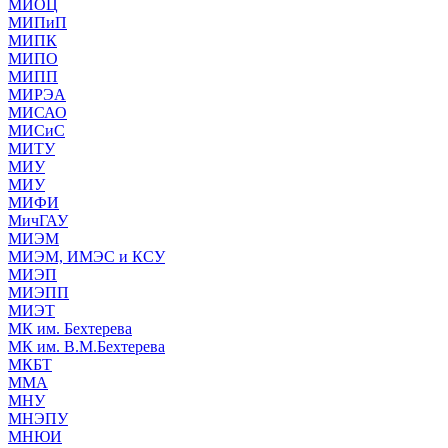
МИОЦ
МИПиП
МИПК
МИПО
МИПП
МИРЭА
МИСАО
МИСиС
МИТУ
МИУ
МИУ
МИФИ
МичГАУ
МИЭМ
МИЭМ, ИМЭС и КСУ
МИЭП
МИЭПП
МИЭТ
МК им. Бехтерева
МК им. В.М.Бехтерева
МКБТ
ММА
МНУ
МНЭПУ
МНЮИ