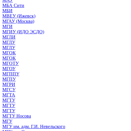
МАУ
МБА Сити
МБИ
МВЕУ (Ижевск)
МГАУ (Москва)
МГИ
МГИУ (ИДО ЭСДО)
МГЛИ
МГЛУ
МГЛУ
МГОК
МГОК
МГОТУ
МГОУ
МГППУ
МГПУ
МГРИ
МГСУ
МГТА
МГТУ
МГТУ
МГТУ
МГТУ Носова
МГУ
МГУ им. адм. Г.И. Невельского