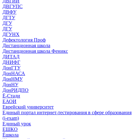
ДВГИИ
ДВГУПС
ДВФУ
ДГТУ
ДГУ
ДГУ
ДГУНХ
Дефектология Проф
Дистанционная школа
Дистанционная школа Феникс
ДИТАД
ДНИФГ
ДонГТУ
ДонНАСА
ДонНМУ
ДонНУ
ДонРИДПО
Ё-Стади
ЕАОИ
Еврейский университет
Единый портал интернет-тестирования в сфере образования
(i-exam)
Единый урок
ЕШКО
Ёшкола