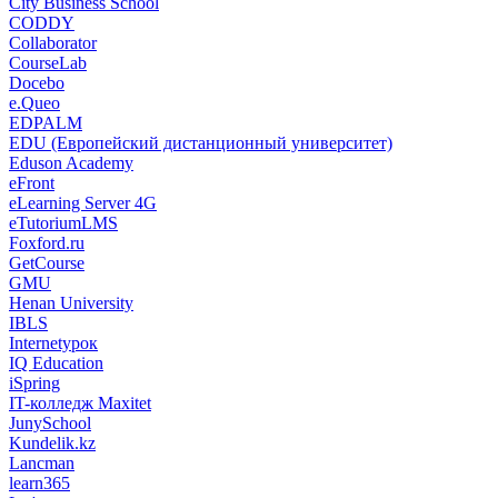
City Business School
CODDY
Collaborator
CourseLab
Docebo
e.Queo
EDPALM
EDU (Европейский дистанционный университет)
Eduson Academy
eFront
eLearning Server 4G
eTutoriumLMS
Foxford.ru
GetCourse
GMU
Henan University
IBLS
Internetурок
IQ Education
iSpring
IT-колледж Maxitet
JunySchool
Kundelik.kz
Lancman
learn365