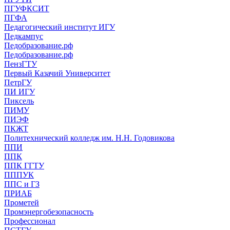
ПГУФКСИТ
ПГФА
Педагогический институт ИГУ
Педкампус
Педобразование.рф
Педобразование.рф
ПензГТУ
Первый Казачий Университет
ПетрГУ
ПИ ИГУ
Пиксель
ПИМУ
ПИЭФ
ПКЖТ
Политехнический колледж им. Н.Н. Годовикова
ППИ
ППК
ППК ГГТУ
ПППУК
ППС и ГЗ
ПРИАБ
Прометей
Промэнергобезопасность
Профессионал