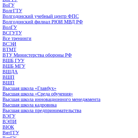
ВоГУ
ВолгГТУ
Волгодонский учебный центр ФПС
Волгодонский филиал РЮИ МВД РФ
ВолГУ
ВСГУТУ
Все тренинги
ВСЭИ
ВТМТ
ВТУ Министерства обороны РФ
ВШБ ГУУ
ВШБ МГУ
ВШДА
ВШП
ВШП
Высшая школа «Главбух»
Высшая школа «Среда обучения»
Высшая школа инновационного менеджмента
Высшая школа кадровика
Высшая школа предпринимательства
ВЭГУ
ВЭПИ
ВЮК
ВятГГУ