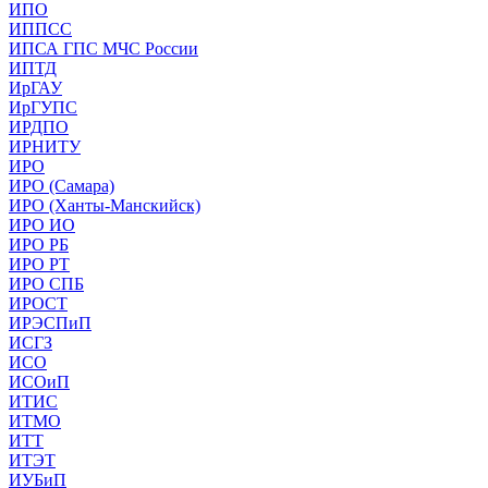
ИПО
ИППСС
ИПСА ГПС МЧС России
ИПТД
ИрГАУ
ИрГУПС
ИРДПО
ИРНИТУ
ИРО
ИРО (Самара)
ИРО (Ханты-Манскийск)
ИРО ИО
ИРО РБ
ИРО РТ
ИРО СПБ
ИРОСТ
ИРЭСПиП
ИСГЗ
ИСО
ИСОиП
ИТИС
ИТМО
ИТТ
ИТЭТ
ИУБиП