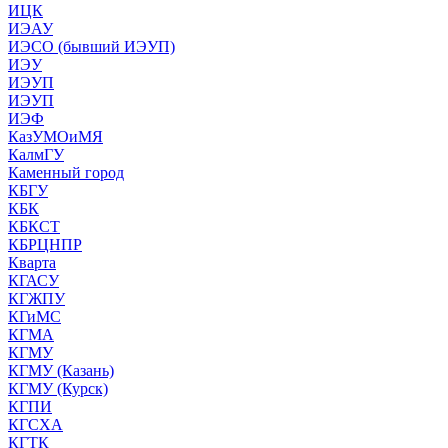
ИЦК
ИЭАУ
ИЭСО (бывший ИЭУП)
ИЭУ
ИЭУП
ИЭУП
ИЭФ
КазУМОиМЯ
КалмГУ
Каменный город
КБГУ
КБК
КБКСТ
КБРЦНПР
Кварта
КГАСУ
КГЖПУ
КГиМС
КГМА
КГМУ
КГМУ (Казань)
КГМУ (Курск)
КГПИ
КГСХА
КГТК