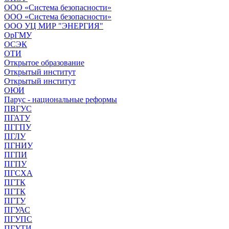
ООО «Система безопасности»
ООО «Система безопасности»
ООО УЦ МИР "ЭНЕРГИЯ"
ОрГМУ
ОСЭК
ОТИ
Открытое образование
Открытый институт
Открытый институт
ОЮИ
Парус - национальные реформы
ПВГУС
ПГАТУ
ПГГПУ
ПГЛУ
ПГНИУ
ПГПИ
ПГПУ
ПГСХА
ПГТК
ПГТК
ПГТУ
ПГУАС
ПГУПС
ПГУТИ