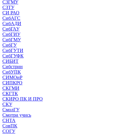
СЗГМУ
СЗТУ
СИ РАО
СибАГС
СибАДИ
СибГАУ
СибГИУ
СибГМУ
СибГУ
СибГУТИ
СибГУФК
СИБИТ
Сибстрин
СибУПК
СИМОиР
СИПКРО
СКГМИ
СКГТК
СКИРО ПК И ПРО
СКУ
СмолГУ
Смотри учись
СНТА
СовПК
СОГУ