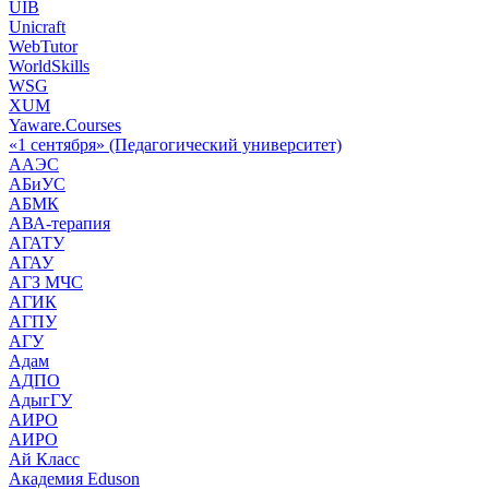
UIB
Unicraft
WebTutor
WorldSkills
WSG
XUM
Yaware.Courses
«1 сентября» (Педагогический университет)
ААЭС
АБиУС
АБМК
АВА-терапия
АГАТУ
АГАУ
АГЗ МЧС
АГИК
АГПУ
АГУ
Адам
АДПО
АдыгГУ
АИРО
АИРО
Ай Класс
Академия Eduson