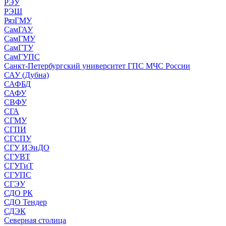
РЭУ
РЭШ
РязГМУ
СамГАУ
СамГМУ
СамГТУ
СамГУПС
Санкт-Петербургский университет ГПС МЧС России
САУ (Дубна)
САФБД
САФУ
СВФУ
СГА
СГМУ
СГПИ
СГСПУ
СГУ ИЭиДО
СГУВТ
СГУГиТ
СГУПС
СГЭУ
СДО РК
СДО Тендер
СДЭК
Северная столица