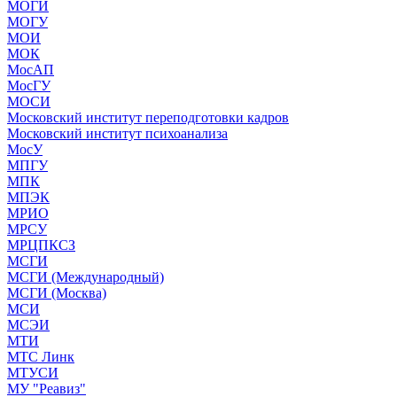
МОГИ
МОГУ
МОИ
МОК
МосАП
МосГУ
МОСИ
Московский институт переподготовки кадров
Московский институт психоанализа
МосУ
МПГУ
МПК
МПЭК
МРИО
МРСУ
МРЦПКСЗ
МСГИ
МСГИ (Международный)
МСГИ (Москва)
МСИ
МСЭИ
МТИ
МТС Линк
МТУСИ
МУ "Реавиз"