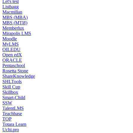
Let's test
Listbagg
Macmillan
MBS (MBA)
MBS (МТИ)
Memberlux
Mirapolis LMS
Moodle
MyLMS
OILEDU
Open edX
ORACLE
Pentaschool
Rosetta Stone
ShareKnowledge
SHLTools
Skill Cup
Skillbox
Smart-Child
SSW
TalentLMS
Teachbase
TOP
Totara Learn
Uchi.pro