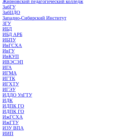
Жирновский педагогический колледж
ЗабГУ
ЗабЦДО
Западно-Сибирский Институт
ЗГУ
ИБД
ИБД АРБ
ИБПУ
ИвГСХА
ИвГУ
ИвКУП
ИВЭСЭП
ИГА
ИГМА
ИГТК
ИГХТУ
ИГЭУ
ИДДО УлГТУ
ИДК
ИДПК ГО
ИДПК ГО
ИжГСХА
ИжГТУ
ИЗУ ВПА
ИИП