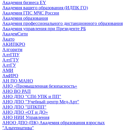
Академия бизнеса EY
Академия вашего образования (ИДПК ГО)
Академия ГПС МЧС России
Академия образования
Академия профессионального дистанционного образования
Академия управления при Президенте РБ
АкадемСити
Акато
АКИПКРО
Алгоритм
АлтГПУ
АлтГТУ
АлтГУ
АМИ
АмИРО
АН ПО МАНО
АНО «Промышленная безопасность»
АНО ВО РАП
АНО ДПО "СПб УПК и ПП"
АНО ДПО "Учебный центр Мед-Арт"
АНО ДПО "ЦПКПП"
АНО ДПО «ОТ и ДО»
АНО НИИ Управления
АНОО ДПО (ПК) Академия образования взрослых
"Альтернатива"