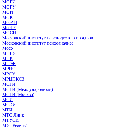
МОГИ
МОГУ
МОИ
МОК
МосАП
МосГУ
МОСИ
Московский институт переподготовки кадров
Московский институт психоанализа
МосУ
МПГУ
МПК
МПЭК
МРИО
МРСУ
МРЦПКСЗ
МСГИ
МСГИ (Международный)
МСГИ (Москва)
МСИ
МСЭИ
МТИ
МТС Линк
МТУСИ
МУ "Реавиз"