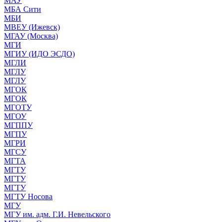
МАУ
МБА Сити
МБИ
МВЕУ (Ижевск)
МГАУ (Москва)
МГИ
МГИУ (ИДО ЭСДО)
МГЛИ
МГЛУ
МГЛУ
МГОК
МГОК
МГОТУ
МГОУ
МГППУ
МГПУ
МГРИ
МГСУ
МГТА
МГТУ
МГТУ
МГТУ
МГТУ Носова
МГУ
МГУ им. адм. Г.И. Невельского