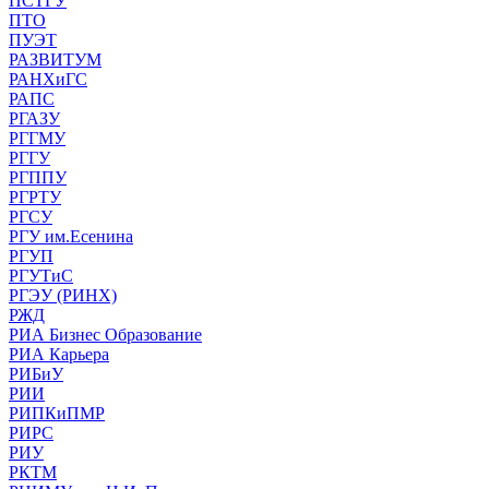
ПСТГУ
ПТО
ПУЭТ
РАЗВИТУМ
РАНХиГС
РАПС
РГАЗУ
РГГМУ
РГГУ
РГППУ
РГРТУ
РГСУ
РГУ им.Есенина
РГУП
РГУТиС
РГЭУ (РИНХ)
РЖД
РИА Бизнес Образование
РИА Карьера
РИБиУ
РИИ
РИПКиПМР
РИРС
РИУ
РКТМ