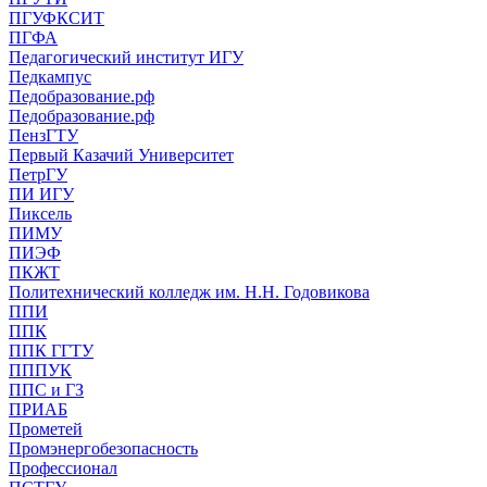
ПГУФКСИТ
ПГФА
Педагогический институт ИГУ
Педкампус
Педобразование.рф
Педобразование.рф
ПензГТУ
Первый Казачий Университет
ПетрГУ
ПИ ИГУ
Пиксель
ПИМУ
ПИЭФ
ПКЖТ
Политехнический колледж им. Н.Н. Годовикова
ППИ
ППК
ППК ГГТУ
ПППУК
ППС и ГЗ
ПРИАБ
Прометей
Промэнергобезопасность
Профессионал