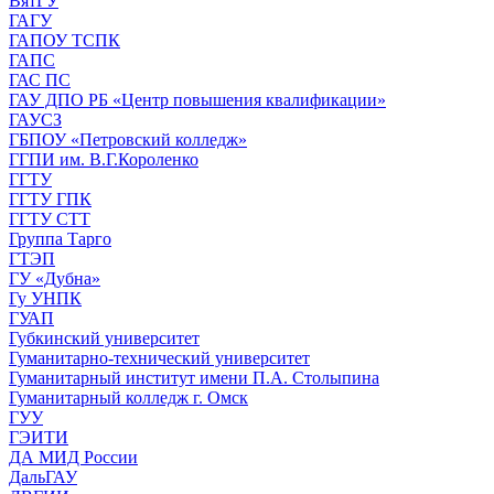
ВятГУ
ГАГУ
ГАПОУ ТСПК
ГАПС
ГАС ПС
ГАУ ДПО РБ «Центр повышения квалификации»
ГАУСЗ
ГБПОУ «Петровский колледж»
ГГПИ им. В.Г.Короленко
ГГТУ
ГГТУ ГПК
ГГТУ СТТ
Группа Тарго
ГТЭП
ГУ «Дубна»
Гу УНПК
ГУАП
Губкинский университет
Гуманитарно-технический университет
Гуманитарный институт имени П.А. Столыпина
Гуманитарный колледж г. Омск
ГУУ
ГЭИТИ
ДА МИД России
ДальГАУ