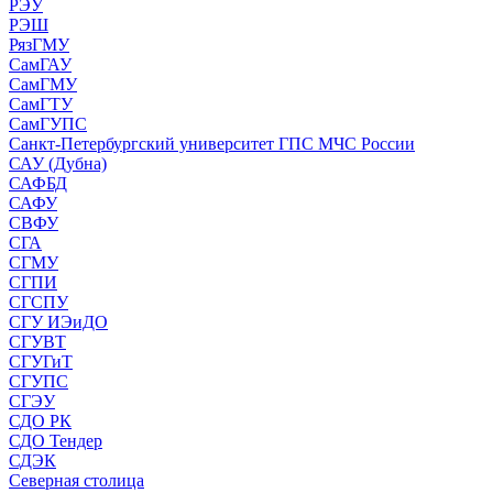
РЭУ
РЭШ
РязГМУ
СамГАУ
СамГМУ
СамГТУ
СамГУПС
Санкт-Петербургский университет ГПС МЧС России
САУ (Дубна)
САФБД
САФУ
СВФУ
СГА
СГМУ
СГПИ
СГСПУ
СГУ ИЭиДО
СГУВТ
СГУГиТ
СГУПС
СГЭУ
СДО РК
СДО Тендер
СДЭК
Северная столица