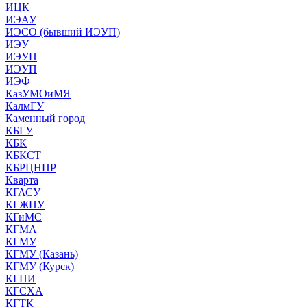
ИЦК
ИЭАУ
ИЭСО (бывший ИЭУП)
ИЭУ
ИЭУП
ИЭУП
ИЭФ
КазУМОиМЯ
КалмГУ
Каменный город
КБГУ
КБК
КБКСТ
КБРЦНПР
Кварта
КГАСУ
КГЖПУ
КГиМС
КГМА
КГМУ
КГМУ (Казань)
КГМУ (Курск)
КГПИ
КГСХА
КГТК