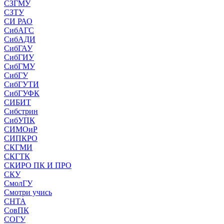
СЗГМУ
СЗТУ
СИ РАО
СибАГС
СибАДИ
СибГАУ
СибГИУ
СибГМУ
СибГУ
СибГУТИ
СибГУФК
СИБИТ
Сибстрин
СибУПК
СИМОиР
СИПКРО
СКГМИ
СКГТК
СКИРО ПК И ПРО
СКУ
СмолГУ
Смотри учись
СНТА
СовПК
СОГУ