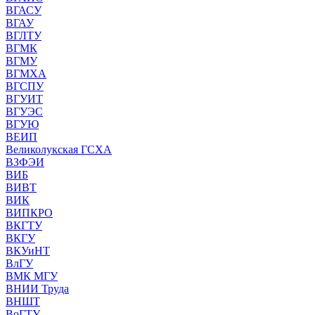
ВГАСУ
ВГАУ
ВГЛТУ
ВГМК
ВГМУ
ВГМХА
ВГСПУ
ВГУИТ
ВГУЭС
ВГУЮ
ВЕИП
Великолукская ГСХА
ВЗФЭИ
ВИБ
ВИВТ
ВИК
ВИПКРО
ВКГТУ
ВКГУ
ВКУиНТ
ВлГУ
ВМК МГУ
ВНИИ Труда
ВНШТ
ВоГТУ