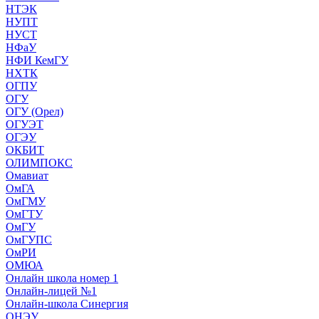
НТЭК
НУПТ
НУСТ
НФаУ
НФИ КемГУ
НХТК
ОГПУ
ОГУ
ОГУ (Орел)
ОГУЭТ
ОГЭУ
ОКБИТ
ОЛИМПОКС
Омавиат
ОмГА
ОмГМУ
ОмГТУ
ОмГУ
ОмГУПС
ОмРИ
ОМЮА
Онлайн школа номер 1
Онлайн-лицей №1
Онлайн-школа Синергия
ОНЭУ