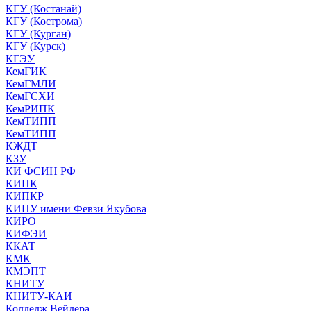
КГУ (Костанай)
КГУ (Кострома)
КГУ (Курган)
КГУ (Курск)
КГЭУ
КемГИК
КемГМЛИ
КемГСХИ
КемРИПК
КемТИПП
КемТИПП
КЖДТ
КЗУ
КИ ФСИН РФ
КИПК
КИПКР
КИПУ имени Февзи Якубова
КИРО
КИФЭИ
ККАТ
КМК
КМЭПТ
КНИТУ
КНИТУ-КАИ
Колледж Вейдера