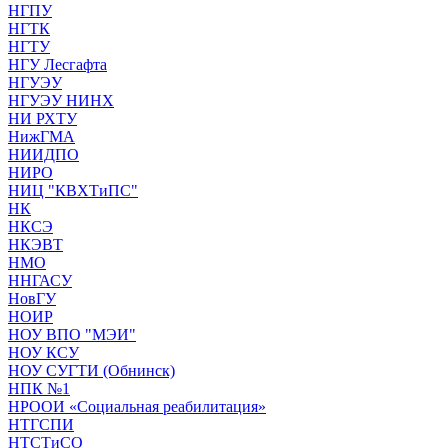
НГПУ
НГТК
НГТУ
НГУ Лесгафта
НГУЭУ
НГУЭУ НИНХ
НИ РХТУ
НижГМА
НИИДПО
НИРО
НИЦ "КВХТиПС"
НК
НКСЭ
НКЭВТ
НМО
ННГАСУ
НовГУ
НОИР
НОУ ВПО "МЭИ"
НОУ КСУ
НОУ СУГТИ (Обнинск)
НПК №1
НРООИ «Социальная реабилитация»
НТГСПИ
НТСТиСО