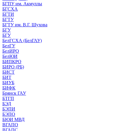
БГПУ им. Акмуллы
БГСХА
БГТИ
БГТУ
БГТУ им. В.Г. Шухова
БГУ
БГУ
БелГСХА (БелГАУ)
БелГУ
БелИРО
БелЮИ
БИПКРО
БИРО (РБ)
БИСТ
БИТ
БИУБ
БИФК
Брянск ГАУ
БТГП
БЭД
БЭПИ
БЭПО
БЮИ МВД
ВГАПО
ВГАПС