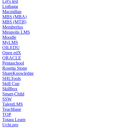
Let's test
Listbagg
Macmillan
MBS (MBA)
MBS (МТИ)
Memberlux
Mirapolis LMS
Moodle
MyLMS
OILEDU
Open edX
ORACLE
Pentaschool
Rosetta Stone
ShareKnowledge
SHLTools
Skill Cup
Skillbox
Smart-Child
SSW
TalentLMS
Teachbase
TOP
Totara Learn
Uchi.pro