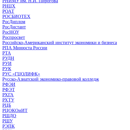
РНИМУ им. Н.И. Пирогова
РНЦХ
РОАТ
РОСБИОТЕХ
РосДиплом
РосДистант
РосНОУ
Роспросвет
Российско-Американский институт экономики и бизнеса
РПА Минюста России
РТА
РУДН
РУИ
РУК
РУС «ГЦОЛИФК»
Русско-Азиатский экономико-правовой колледж
РФЭИ
РФЭТ
РХГА
РХТУ
РЦБ
РЦОКОиИТ
РШДО
РШУ
РЭПК