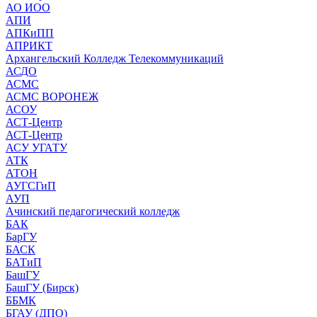
АО ИОО
АПИ
АПКиПП
АПРИКТ
Архангельский Колледж Телекоммуникаций
АСДО
АСМС
АСМС ВОРОНЕЖ
АСОУ
АСТ-Центр
АСТ-Центр
АСУ УГАТУ
АТК
АТОН
АУГСГиП
АУП
Ачинский педагогический колледж
БАК
БарГУ
БАСК
БАТиП
БашГУ
БашГУ (Бирск)
ББМК
БГАУ (ДПО)