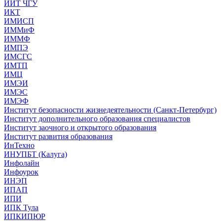
ИИТ ЧГУ
ИКТ
ИМИСП
ИММиФ
ИММФ
ИМПЭ
ИМСГС
ИМТП
ИМЦ
ИМЭИ
ИМЭС
ИМЭФ
Институт безопасности жизнедеятельности (Санкт-Петербург)
Институт дополнительного образования специалистов
Институт заочного и открытого образования
Институт развития образования
ИнТехно
ИНУПБТ (Калуга)
Инфолайн
Инфоурок
ИНЭП
ИПАП
ИПИ
ИПК Тула
ИПКИПЮР