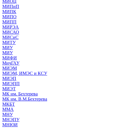
МИОЦ
МИПиП
МИПК
МИПО
МИПП
МИРЭА
МИСАО
МИСиС
МИТУ
МИУ
МИУ
МИФИ
МичГАУ
МИЭМ
МИЭМ, ИМЭС и КСУ
МИЭП
МИЭПП
МИЭТ
МК им. Бехтерева
МК им. В.М.Бехтерева
МКБТ
ММА
МНУ
МНЭПУ
МНЮИ