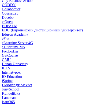
City Business School
CODDY
Collaborator
CourseLab
Docebo
e.Queo
EDPALM
EDU (Европейский дистанционный университет)
Eduson Academy
eFront
eLearning Server 4G
eTutoriumLMS
Foxford.ru
GetCourse
GMU
Henan University
IBLS
Internetурок
IQ Education
iSpring
IT-колледж Maxitet
JunySchool
Kundelik.kz
Lancman
learn365