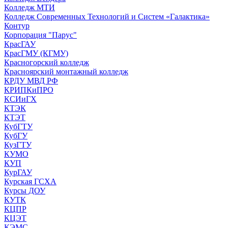
Колледж МТИ
Колледж Современных Технологий и Систем «Галактика»
Контур
Корпорация "Парус"
КрасГАУ
КрасГМУ (КГМУ)
Красногорский колледж
Красноярский монтажный колледж
КРДУ МВД РФ
КРИПКиПРО
КСИиГХ
КТЭК
КТЭТ
КубГТУ
КубГУ
КузГТУ
КУМО
КУП
КурГАУ
Курская ГСХА
Курсы ДОУ
КУТК
КЦПР
КЦЭТ
КЭМС