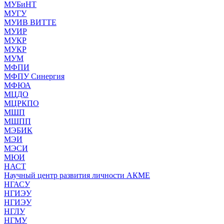
МУБиНТ
МУГУ
МУИВ ВИТТЕ
МУИР
МУКР
МУКР
МУМ
МФПИ
МФПУ Синергия
МФЮА
МЦДО
МЦРКПО
МШП
МШПП
МЭБИК
МЭИ
МЭСИ
МЮИ
НАСТ
Научный центр развития личности АКМЕ
НГАСУ
НГИЭУ
НГИЭУ
НГЛУ
НГМУ