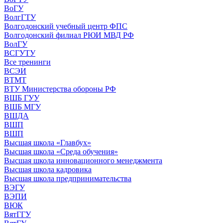
ВоГУ
ВолгГТУ
Волгодонский учебный центр ФПС
Волгодонский филиал РЮИ МВД РФ
ВолГУ
ВСГУТУ
Все тренинги
ВСЭИ
ВТМТ
ВТУ Министерства обороны РФ
ВШБ ГУУ
ВШБ МГУ
ВШДА
ВШП
ВШП
Высшая школа «Главбух»
Высшая школа «Среда обучения»
Высшая школа инновационного менеджмента
Высшая школа кадровика
Высшая школа предпринимательства
ВЭГУ
ВЭПИ
ВЮК
ВятГГУ