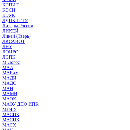
КЭПИТ
КЭСИ
КЭУК
ЛДПК ГГТУ
Лидеры России
ЛИКЕЙ
Ликей (Тверь)
ЛКСАИОТ
ЛНУ
ЛОИРО
ЛСПК
М-Логос
МАА
МАБиУ
МАДИ
МАДО
МАИ
МАМИ
МАОК
МАОУ ДПО ИПК
МарГУ
МАСПК
МАСПК
МАСХ