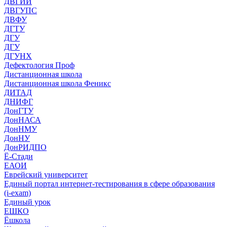
ДВГИИ
ДВГУПС
ДВФУ
ДГТУ
ДГУ
ДГУ
ДГУНХ
Дефектология Проф
Дистанционная школа
Дистанционная школа Феникс
ДИТАД
ДНИФГ
ДонГТУ
ДонНАСА
ДонНМУ
ДонНУ
ДонРИДПО
Ё-Стади
ЕАОИ
Еврейский университет
Единый портал интернет-тестирования в сфере образования
(i-exam)
Единый урок
ЕШКО
Ёшкола