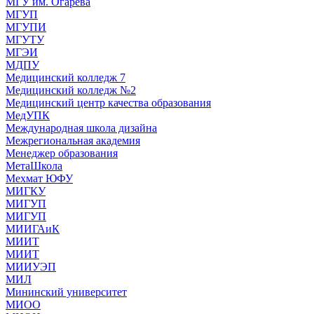
МГУ им. Огарева
МГУП
МГУПИ
МГУТУ
МГЭИ
МДПУ
Медицинский колледж 7
Медицинский колледж №2
Медицинский центр качества образования
МедУПК
Международная школа дизайна
Межрегиональная академия
Менеджер образования
МетаШкола
Мехмат ЮФУ
МИГКУ
МИГУП
МИГУП
МИИГАиК
МИИТ
МИИТ
МИИУЭП
МИЛ
Мининский университет
МИОО