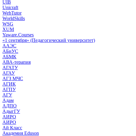
UIB
Unicraft
WebTutor
WorldSkills
WSG
XUM
Yaware.Courses
«1 сентября» (Педагогический университет)
ААЭС
АБиУС
АБМК
АВА-терапия
АГАТУ
АГАУ
АГЗ МЧС
АГИК
АГПУ
АГУ
Адам
АДПО
АдыгГУ
АИРО
АИРО
Ай Класс
Академия Eduson