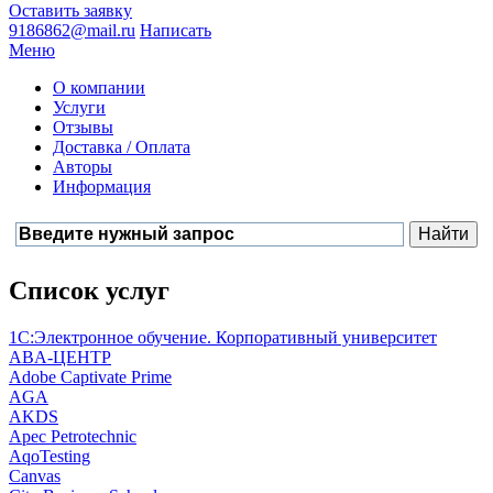
Оставить заявку
9186862@mail.ru
Написать
Меню
О компании
Услуги
Отзывы
Доставка / Оплата
Авторы
Информация
Список услуг
1С:Электронное обучение. Корпоративный университет
ABA-ЦЕНТР
Adobe Captivate Prime
AGA
AKDS
Apec Petrotechnic
AqoTesting
Canvas