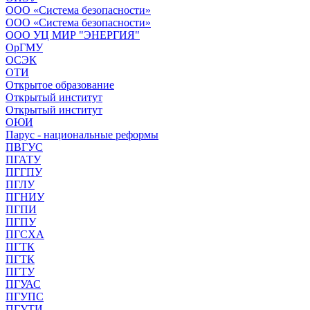
ООО «Система безопасности»
ООО «Система безопасности»
ООО УЦ МИР "ЭНЕРГИЯ"
ОрГМУ
ОСЭК
ОТИ
Открытое образование
Открытый институт
Открытый институт
ОЮИ
Парус - национальные реформы
ПВГУС
ПГАТУ
ПГГПУ
ПГЛУ
ПГНИУ
ПГПИ
ПГПУ
ПГСХА
ПГТК
ПГТК
ПГТУ
ПГУАС
ПГУПС
ПГУТИ