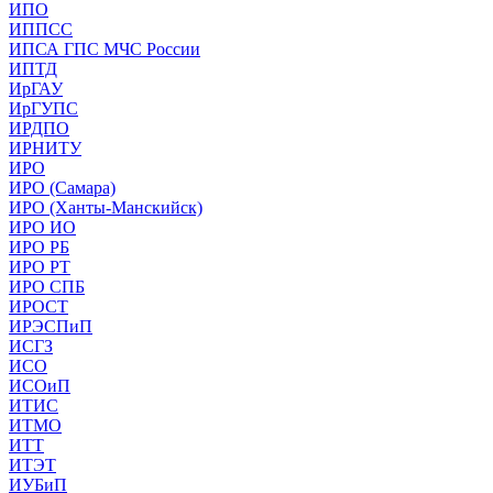
ИПО
ИППСС
ИПСА ГПС МЧС России
ИПТД
ИрГАУ
ИрГУПС
ИРДПО
ИРНИТУ
ИРО
ИРО (Самара)
ИРО (Ханты-Манскийск)
ИРО ИО
ИРО РБ
ИРО РТ
ИРО СПБ
ИРОСТ
ИРЭСПиП
ИСГЗ
ИСО
ИСОиП
ИТИС
ИТМО
ИТТ
ИТЭТ
ИУБиП