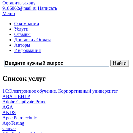
Оставить заявку
9186862@mail.ru
Написать
Меню
О компании
Услуги
Отзывы
Доставка / Оплата
Авторы
Информация
Список услуг
1С:Электронное обучение. Корпоративный университет
ABA-ЦЕНТР
Adobe Captivate Prime
AGA
AKDS
Apec Petrotechnic
AqoTesting
Canvas