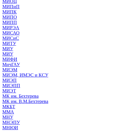
МИОЦ
МИПиП
МИПК
МИПО
МИПП
МИРЭА
МИСАО
МИСиС
МИТУ
МИУ
МИУ
МИФИ
МичГАУ
МИЭМ
МИЭМ, ИМЭС и КСУ
МИЭП
МИЭПП
МИЭТ
МК им. Бехтерева
МК им. В.М.Бехтерева
МКБТ
ММА
МНУ
МНЭПУ
МНЮИ