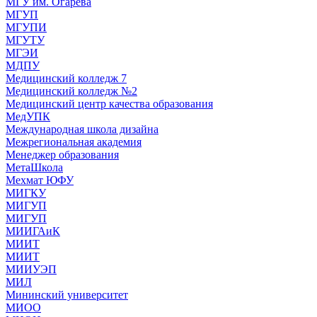
МГУ им. Огарева
МГУП
МГУПИ
МГУТУ
МГЭИ
МДПУ
Медицинский колледж 7
Медицинский колледж №2
Медицинский центр качества образования
МедУПК
Международная школа дизайна
Межрегиональная академия
Менеджер образования
МетаШкола
Мехмат ЮФУ
МИГКУ
МИГУП
МИГУП
МИИГАиК
МИИТ
МИИТ
МИИУЭП
МИЛ
Мининский университет
МИОО