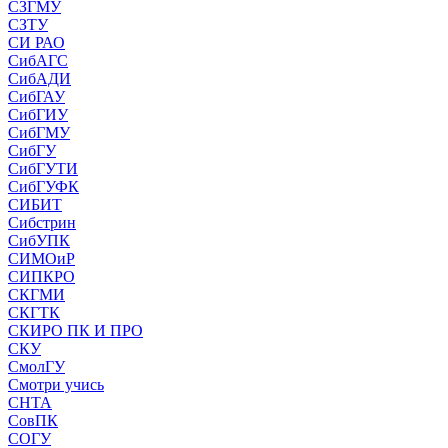
СЗГМУ
СЗТУ
СИ РАО
СибАГС
СибАДИ
СибГАУ
СибГИУ
СибГМУ
СибГУ
СибГУТИ
СибГУФК
СИБИТ
Сибстрин
СибУПК
СИМОиР
СИПКРО
СКГМИ
СКГТК
СКИРО ПК И ПРО
СКУ
СмолГУ
Смотри учись
СНТА
СовПК
СОГУ