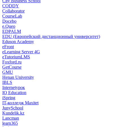
City Business School
CODDY
Collaborator
CourseLab
Docebo
e.Queo
EDPALM
EDU (Европейский дистанционный университет)
Eduson Academy
eFront
eLearning Server 4G
eTutoriumLMS
Foxford.ru
GetCourse
GMU
Henan University
IBLS
Internetурок
IQ Education
iSpring
IT-колледж Maxitet
JunySchool
Kundelik.kz
Lancman
learn365