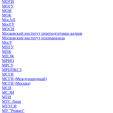
МОГИ
МОГУ
МОИ
МОК
МосАП
МосГУ
МОСИ
Московский институт переподготовки кадров
Московский институт психоанализа
МосУ
МПГУ
МПК
МПЭК
МРИО
МРСУ
МРЦПКСЗ
МСГИ
МСГИ (Международный)
МСГИ (Москва)
МСИ
МСЭИ
МТИ
МТС Линк
МТУСИ
МУ "Реавиз"