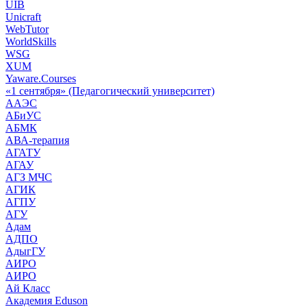
UIB
Unicraft
WebTutor
WorldSkills
WSG
XUM
Yaware.Courses
«1 сентября» (Педагогический университет)
ААЭС
АБиУС
АБМК
АВА-терапия
АГАТУ
АГАУ
АГЗ МЧС
АГИК
АГПУ
АГУ
Адам
АДПО
АдыгГУ
АИРО
АИРО
Ай Класс
Академия Eduson