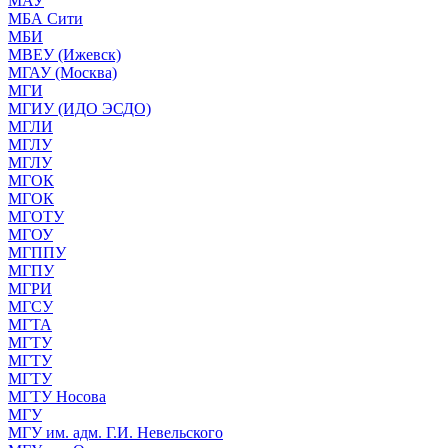
МАУ
МБА Сити
МБИ
МВЕУ (Ижевск)
МГАУ (Москва)
МГИ
МГИУ (ИДО ЭСДО)
МГЛИ
МГЛУ
МГЛУ
МГОК
МГОК
МГОТУ
МГОУ
МГППУ
МГПУ
МГРИ
МГСУ
МГТА
МГТУ
МГТУ
МГТУ
МГТУ Носова
МГУ
МГУ им. адм. Г.И. Невельского