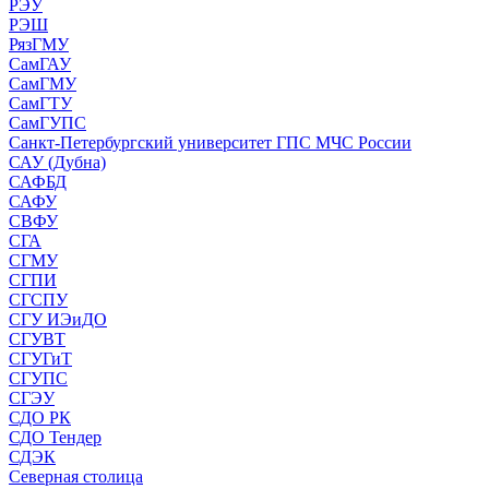
РЭУ
РЭШ
РязГМУ
СамГАУ
СамГМУ
СамГТУ
СамГУПС
Санкт-Петербургский университет ГПС МЧС России
САУ (Дубна)
САФБД
САФУ
СВФУ
СГА
СГМУ
СГПИ
СГСПУ
СГУ ИЭиДО
СГУВТ
СГУГиТ
СГУПС
СГЭУ
СДО РК
СДО Тендер
СДЭК
Северная столица