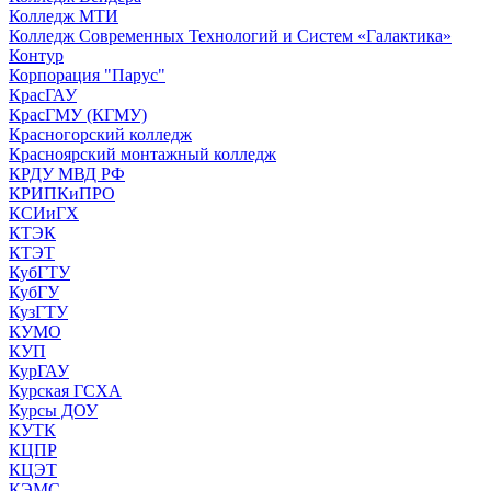
Колледж МТИ
Колледж Современных Технологий и Систем «Галактика»
Контур
Корпорация "Парус"
КрасГАУ
КрасГМУ (КГМУ)
Красногорский колледж
Красноярский монтажный колледж
КРДУ МВД РФ
КРИПКиПРО
КСИиГХ
КТЭК
КТЭТ
КубГТУ
КубГУ
КузГТУ
КУМО
КУП
КурГАУ
Курская ГСХА
Курсы ДОУ
КУТК
КЦПР
КЦЭТ
КЭМС