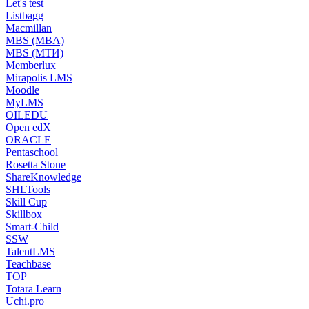
Let's test
Listbagg
Macmillan
MBS (MBA)
MBS (МТИ)
Memberlux
Mirapolis LMS
Moodle
MyLMS
OILEDU
Open edX
ORACLE
Pentaschool
Rosetta Stone
ShareKnowledge
SHLTools
Skill Cup
Skillbox
Smart-Child
SSW
TalentLMS
Teachbase
TOP
Totara Learn
Uchi.pro