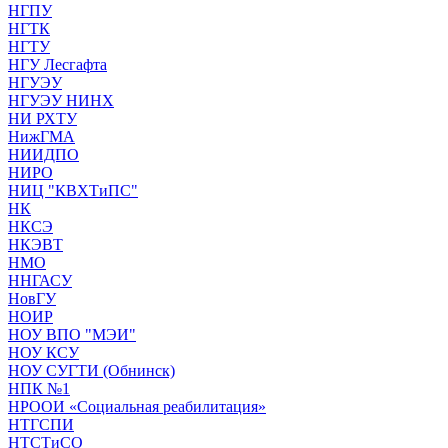
НГПУ
НГТК
НГТУ
НГУ Лесгафта
НГУЭУ
НГУЭУ НИНХ
НИ РХТУ
НижГМА
НИИДПО
НИРО
НИЦ "КВХТиПС"
НК
НКСЭ
НКЭВТ
НМО
ННГАСУ
НовГУ
НОИР
НОУ ВПО "МЭИ"
НОУ КСУ
НОУ СУГТИ (Обнинск)
НПК №1
НРООИ «Социальная реабилитация»
НТГСПИ
НТСТиСО