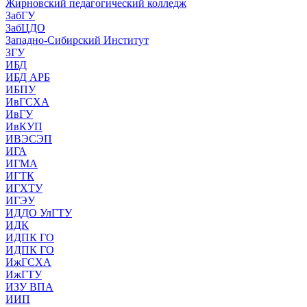
Жирновский педагогический колледж
ЗабГУ
ЗабЦДО
Западно-Сибирский Институт
ЗГУ
ИБД
ИБД АРБ
ИБПУ
ИвГСХА
ИвГУ
ИвКУП
ИВЭСЭП
ИГА
ИГМА
ИГТК
ИГХТУ
ИГЭУ
ИДДО УлГТУ
ИДК
ИДПК ГО
ИДПК ГО
ИжГСХА
ИжГТУ
ИЗУ ВПА
ИИП