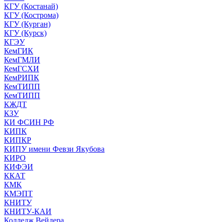
КГУ (Костанай)
КГУ (Кострома)
КГУ (Курган)
КГУ (Курск)
КГЭУ
КемГИК
КемГМЛИ
КемГСХИ
КемРИПК
КемТИПП
КемТИПП
КЖДТ
КЗУ
КИ ФСИН РФ
КИПК
КИПКР
КИПУ имени Февзи Якубова
КИРО
КИФЭИ
ККАТ
КМК
КМЭПТ
КНИТУ
КНИТУ-КАИ
Колледж Вейдера