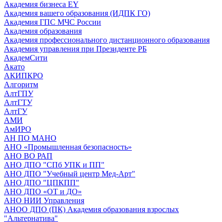
Академия бизнеса EY
Академия вашего образования (ИДПК ГО)
Академия ГПС МЧС России
Академия образования
Академия профессионального дистанционного образования
Академия управления при Президенте РБ
АкадемСити
Акато
АКИПКРО
Алгоритм
АлтГПУ
АлтГТУ
АлтГУ
АМИ
АмИРО
АН ПО МАНО
АНО «Промышленная безопасность»
АНО ВО РАП
АНО ДПО "СПб УПК и ПП"
АНО ДПО "Учебный центр Мед-Арт"
АНО ДПО "ЦПКПП"
АНО ДПО «ОТ и ДО»
АНО НИИ Управления
АНОО ДПО (ПК) Академия образования взрослых
"Альтернатива"