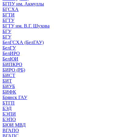
БГПУ им. Акмуллы
БГСХА
БГТИ
БГТУ
БГТУ им. В.Г. Шухова
БГУ
БГУ
БелГСХА (БелГАУ)
БелГУ
БелИРО
БелЮИ
БИПКРО
БИРО (РБ)
БИСТ
БИТ
БИУБ
БИФК
Брянск ГАУ
БТГП
БЭД
БЭПИ
БЭПО
БЮИ МВД
ВГАПО
ВГАПС