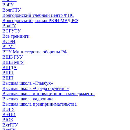
ВоГУ
ВолгГТУ
Волгодонский учебный центр ФПС
Волгодонский филиал РЮИ МВД РФ
ВолГУ
ВСГУТУ
Все тренинги
ВСЭИ
ВТМТ
ВТУ Министерства обороны РФ
ВШБ ГУУ
ВШБ МГУ
ВШДА
ВШП
ВШП
Высшая школа «Главбух»
Высшая школа «Среда обучения»
Высшая школа инновационного менеджмента
Высшая школа кадровика
Высшая школа предпринимательства
ВЭГУ
ВЭПИ
ВЮК
ВятГГУ