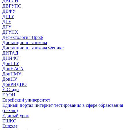
ДВГИИ
ДВГУПС
ДВФУ
ДГТУ
ДГУ
ДГУ
ДГУНХ
Дефектология Проф
Дистанционная школа
Дистанционная школа Феникс
ДИТАД
ДНИФГ
ДонГТУ
ДонНАСА
ДонНМУ
ДонНУ
ДонРИДПО
Ё-Стади
ЕАОИ
Еврейский университет
Единый портал интернет-тестирования в сфере образования
(i-exam)
Единый урок
ЕШКО
Ёшкола