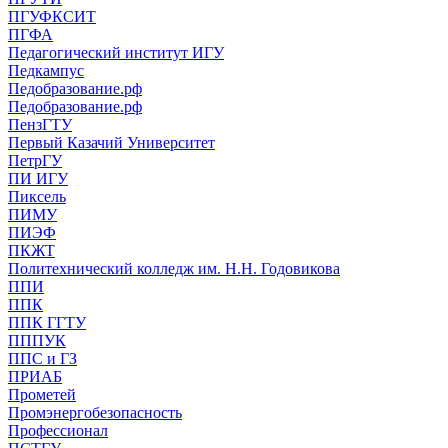
ПГУФКСИТ
ПГФА
Педагогический институт ИГУ
Педкампус
Педобразование.рф
Педобразование.рф
ПензГТУ
Первый Казачий Университет
ПетрГУ
ПИ ИГУ
Пиксель
ПИМУ
ПИЭФ
ПКЖТ
Политехнический колледж им. Н.Н. Годовикова
ППИ
ППК
ППК ГГТУ
ПППУК
ППС и ГЗ
ПРИАБ
Прометей
Промэнергобезопасность
Профессионал