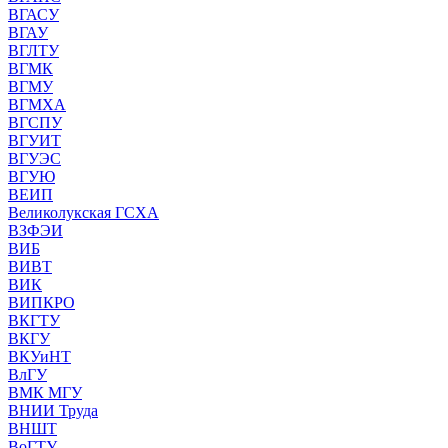
ВГАСУ
ВГАУ
ВГЛТУ
ВГМК
ВГМУ
ВГМХА
ВГСПУ
ВГУИТ
ВГУЭС
ВГУЮ
ВЕИП
Великолукская ГСХА
ВЗФЭИ
ВИБ
ВИВТ
ВИК
ВИПКРО
ВКГТУ
ВКГУ
ВКУиНТ
ВлГУ
ВМК МГУ
ВНИИ Труда
ВНШТ
ВоГТУ