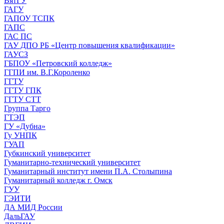
ВятГУ
ГАГУ
ГАПОУ ТСПК
ГАПС
ГАС ПС
ГАУ ДПО РБ «Центр повышения квалификации»
ГАУСЗ
ГБПОУ «Петровский колледж»
ГГПИ им. В.Г.Короленко
ГГТУ
ГГТУ ГПК
ГГТУ СТТ
Группа Тарго
ГТЭП
ГУ «Дубна»
Гу УНПК
ГУАП
Губкинский университет
Гуманитарно-технический университет
Гуманитарный институт имени П.А. Столыпина
Гуманитарный колледж г. Омск
ГУУ
ГЭИТИ
ДА МИД России
ДальГАУ