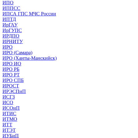
ИПО
ИППСС
ИПСА ГПС МЧС России
ИПТД
ИрГАУ
ИрГУПС
ИРДПО
ИРНИТУ
ИРО
ИРО (Самара)
ИРО (Ханты-Манскийск)
ИРО ИО
ИРО РБ
ИРО РТ
ИРО СПБ
ИРОСТ
ИРЭСПиП
ИСГЗ
ИСО
ИСОиП
ИТИС
ИТМО
ИТТ
ИТЭТ
ИУБиП