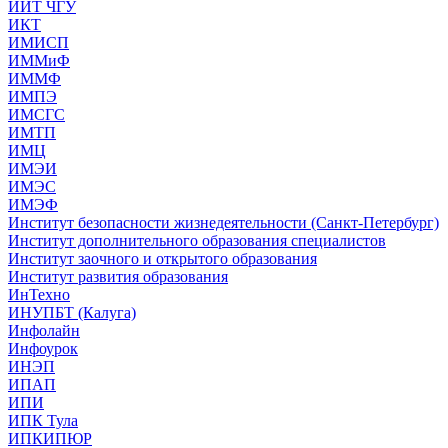
ИИТ ЧГУ
ИКТ
ИМИСП
ИММиФ
ИММФ
ИМПЭ
ИМСГС
ИМТП
ИМЦ
ИМЭИ
ИМЭС
ИМЭФ
Институт безопасности жизнедеятельности (Санкт-Петербург)
Институт дополнительного образования специалистов
Институт заочного и открытого образования
Институт развития образования
ИнТехно
ИНУПБТ (Калуга)
Инфолайн
Инфоурок
ИНЭП
ИПАП
ИПИ
ИПК Тула
ИПКИПЮР