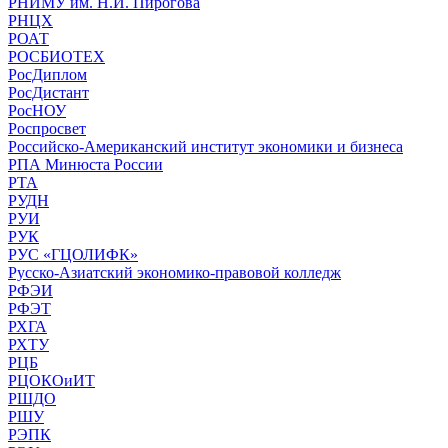
РНИМУ им. Н.И. Пирогова
РНЦХ
РОАТ
РОСБИОТЕХ
РосДиплом
РосДистант
РосНОУ
Роспросвет
Российско-Американский институт экономики и бизнеса
РПА Минюста России
РТА
РУДН
РУИ
РУК
РУС «ГЦОЛИФК»
Русско-Азиатский экономико-правовой колледж
РФЭИ
РФЭТ
РХГА
РХТУ
РЦБ
РЦОКОиИТ
РШДО
РШУ
РЭПК