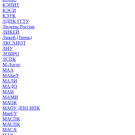
КЭПИТ
КЭСИ
КЭУК
ЛДПК ГГТУ
Лидеры России
ЛИКЕЙ
Ликей (Тверь)
ЛКСАИОТ
ЛНУ
ЛОИРО
ЛСПК
М-Логос
МАА
МАБиУ
МАДИ
МАДО
МАИ
МАМИ
МАОК
МАОУ ДПО ИПК
МарГУ
МАСПК
МАСПК
МАСХ