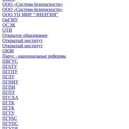
ООО «Система безопасности»
ООО «Система безопасности»
ООО УЦ МИР "ЭНЕРГИЯ"
ОрГМУ
ОСЭК
ОТИ
Открытое образование
Открытый институт
Открытый институт
ОЮИ
Парус - национальные реформы
ПВГУС
ПГАТУ
ПГГПУ
ПГЛУ
ПГНИУ
ПГПИ
ПГПУ
ПГСХА
ПГТК
ПГТК
ПГТУ
ПГУАС
ПГУПС
ПГУТИ