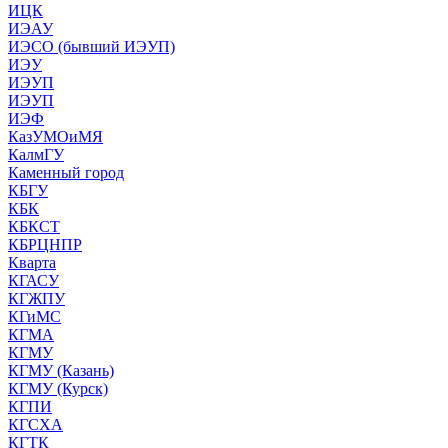
ИЦК
ИЭАУ
ИЭСО (бывший ИЭУП)
ИЭУ
ИЭУП
ИЭУП
ИЭФ
КазУМОиМЯ
КалмГУ
Каменный город
КБГУ
КБК
КБКСТ
КБРЦНПР
Кварта
КГАСУ
КГЖПУ
КГиМС
КГМА
КГМУ
КГМУ (Казань)
КГМУ (Курск)
КГПИ
КГСХА
КГТК