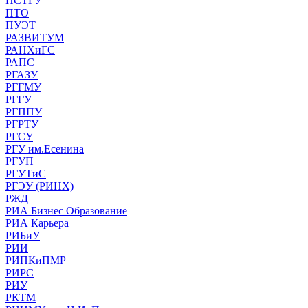
ПСТГУ
ПТО
ПУЭТ
РАЗВИТУМ
РАНХиГС
РАПС
РГАЗУ
РГГМУ
РГГУ
РГППУ
РГРТУ
РГСУ
РГУ им.Есенина
РГУП
РГУТиС
РГЭУ (РИНХ)
РЖД
РИА Бизнес Образование
РИА Карьера
РИБиУ
РИИ
РИПКиПМР
РИРС
РИУ
РКТМ