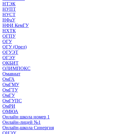
НТЭК
НУПТ
НУСТ
НФаУ
НФИ КемГУ
НХТК
ОГПУ
ОГУ
ОГУ (Орел)
ОГУЭТ
ОГЭУ
ОКБИТ
ОЛИМПОКС
Омавиат
ОмГА
ОмГМУ
ОмГТУ
ОмГУ
ОмГУПС
ОмРИ
ОМЮА
Онлайн школа номер 1
Онлайн-лицей №1
Онлайн-школа Синергия
ОНЭУ