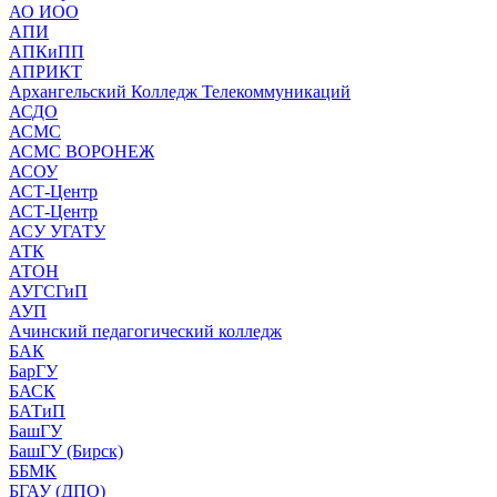
АО ИОО
АПИ
АПКиПП
АПРИКТ
Архангельский Колледж Телекоммуникаций
АСДО
АСМС
АСМС ВОРОНЕЖ
АСОУ
АСТ-Центр
АСТ-Центр
АСУ УГАТУ
АТК
АТОН
АУГСГиП
АУП
Ачинский педагогический колледж
БАК
БарГУ
БАСК
БАТиП
БашГУ
БашГУ (Бирск)
ББМК
БГАУ (ДПО)