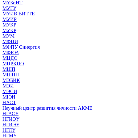
МУБиНТ
МУГУ
МУИВ ВИТТЕ
МУИР
МУКР
МУКР
МУМ
МФПИ
МФПУ Синергия
МФЮА
МЦДО
МЦРКПО
МШП
МШПП
МЭБИК
МЭИ
МЭСИ
МЮИ
НАСТ
Научный центр развития личности АКМЕ
НГАСУ
НГИЭУ
НГИЭУ
НГЛУ
НГМУ