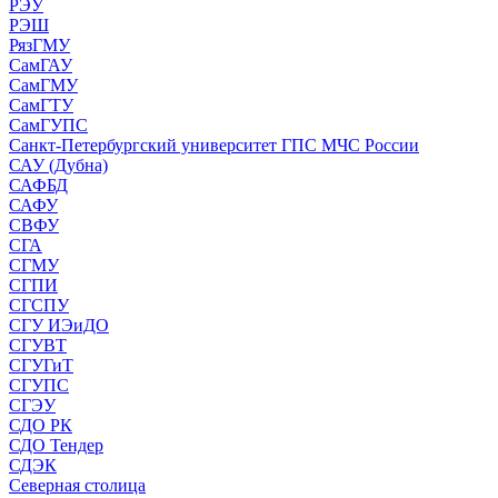
РЭУ
РЭШ
РязГМУ
СамГАУ
СамГМУ
СамГТУ
СамГУПС
Санкт-Петербургский университет ГПС МЧС России
САУ (Дубна)
САФБД
САФУ
СВФУ
СГА
СГМУ
СГПИ
СГСПУ
СГУ ИЭиДО
СГУВТ
СГУГиТ
СГУПС
СГЭУ
СДО РК
СДО Тендер
СДЭК
Северная столица