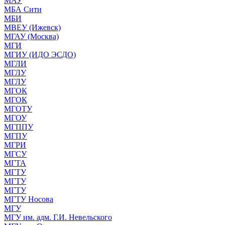
МАУ
МБА Сити
МБИ
МВЕУ (Ижевск)
МГАУ (Москва)
МГИ
МГИУ (ИДО ЭСДО)
МГЛИ
МГЛУ
МГЛУ
МГОК
МГОК
МГОТУ
МГОУ
МГППУ
МГПУ
МГРИ
МГСУ
МГТА
МГТУ
МГТУ
МГТУ
МГТУ Носова
МГУ
МГУ им. адм. Г.И. Невельского