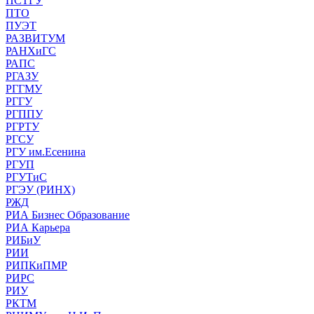
ПСТГУ
ПТО
ПУЭТ
РАЗВИТУМ
РАНХиГС
РАПС
РГАЗУ
РГГМУ
РГГУ
РГППУ
РГРТУ
РГСУ
РГУ им.Есенина
РГУП
РГУТиС
РГЭУ (РИНХ)
РЖД
РИА Бизнес Образование
РИА Карьера
РИБиУ
РИИ
РИПКиПМР
РИРС
РИУ
РКТМ