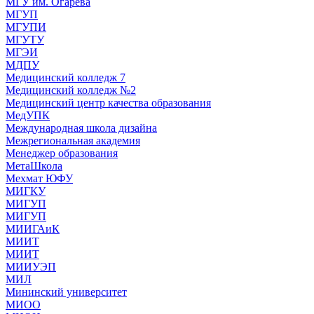
МГУ им. Огарева
МГУП
МГУПИ
МГУТУ
МГЭИ
МДПУ
Медицинский колледж 7
Медицинский колледж №2
Медицинский центр качества образования
МедУПК
Международная школа дизайна
Межрегиональная академия
Менеджер образования
МетаШкола
Мехмат ЮФУ
МИГКУ
МИГУП
МИГУП
МИИГАиК
МИИТ
МИИТ
МИИУЭП
МИЛ
Мининский университет
МИОО