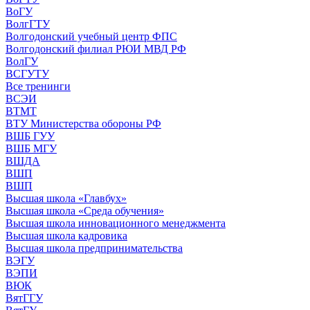
ВоГУ
ВолгГТУ
Волгодонский учебный центр ФПС
Волгодонский филиал РЮИ МВД РФ
ВолГУ
ВСГУТУ
Все тренинги
ВСЭИ
ВТМТ
ВТУ Министерства обороны РФ
ВШБ ГУУ
ВШБ МГУ
ВШДА
ВШП
ВШП
Высшая школа «Главбух»
Высшая школа «Среда обучения»
Высшая школа инновационного менеджмента
Высшая школа кадровика
Высшая школа предпринимательства
ВЭГУ
ВЭПИ
ВЮК
ВятГГУ