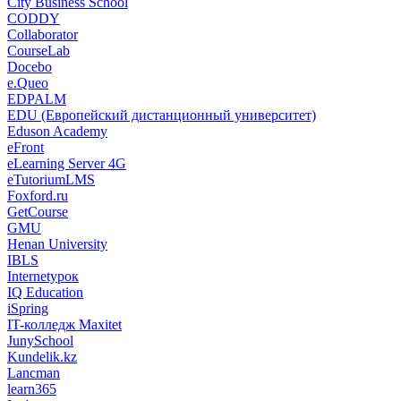
City Business School
CODDY
Collaborator
CourseLab
Docebo
e.Queo
EDPALM
EDU (Европейский дистанционный университет)
Eduson Academy
eFront
eLearning Server 4G
eTutoriumLMS
Foxford.ru
GetCourse
GMU
Henan University
IBLS
Internetурок
IQ Education
iSpring
IT-колледж Maxitet
JunySchool
Kundelik.kz
Lancman
learn365