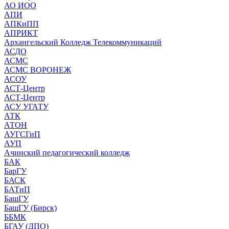
АО ИОО
АПИ
АПКиПП
АПРИКТ
Архангельский Колледж Телекоммуникаций
АСДО
АСМС
АСМС ВОРОНЕЖ
АСОУ
АСТ-Центр
АСТ-Центр
АСУ УГАТУ
АТК
АТОН
АУГСГиП
АУП
Ачинский педагогический колледж
БАК
БарГУ
БАСК
БАТиП
БашГУ
БашГУ (Бирск)
ББМК
БГАУ (ДПО)