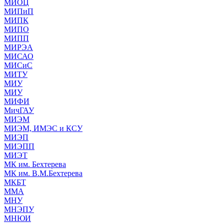
МИОЦ
МИПиП
МИПК
МИПО
МИПП
МИРЭА
МИСАО
МИСиС
МИТУ
МИУ
МИУ
МИФИ
МичГАУ
МИЭМ
МИЭМ, ИМЭС и КСУ
МИЭП
МИЭПП
МИЭТ
МК им. Бехтерева
МК им. В.М.Бехтерева
МКБТ
ММА
МНУ
МНЭПУ
МНЮИ