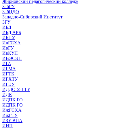
Жирновский педагогический колледж
ЗабГУ
ЗабЦДО
Западно-Сибирский Институт
ЗГУ
ИБД
ИБД АРБ
ИБПУ
ИвГСХА
ИвГУ
ИвКУП
ИВЭСЭП
ИГА
ИГМА
ИГТК
ИГХТУ
ИГЭУ
ИДДО УлГТУ
ИДК
ИДПК ГО
ИДПК ГО
ИжГСХА
ИжГТУ
ИЗУ ВПА
ИИП