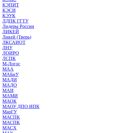
КЭПИТ
КЭСИ
КЭУК
ЛДПК ГГТУ
Лидеры России
ЛИКЕЙ
Ликей (Тверь)
ЛКСАИОТ
ЛНУ
ЛОИРО
ЛСПК
М-Логос
МАА
МАБиУ
МАДИ
МАДО
МАИ
МАМИ
МАОК
МАОУ ДПО ИПК
МарГУ
МАСПК
МАСПК
МАСХ