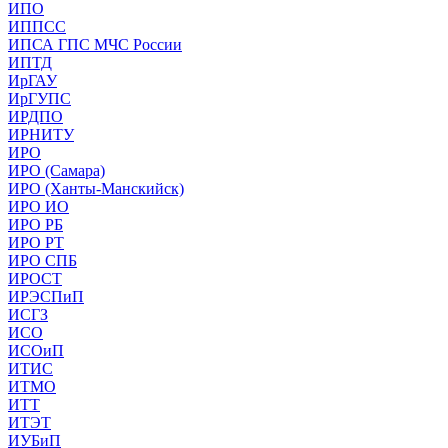
ИПО
ИППСС
ИПСА ГПС МЧС России
ИПТД
ИрГАУ
ИрГУПС
ИРДПО
ИРНИТУ
ИРО
ИРО (Самара)
ИРО (Ханты-Манскийск)
ИРО ИО
ИРО РБ
ИРО РТ
ИРО СПБ
ИРОСТ
ИРЭСПиП
ИСГЗ
ИСО
ИСОиП
ИТИС
ИТМО
ИТТ
ИТЭТ
ИУБиП