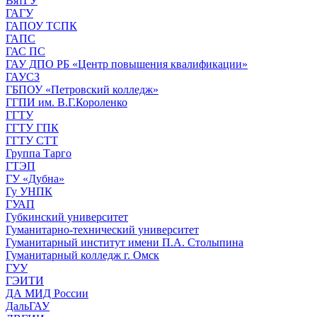
ВятГУ
ГАГУ
ГАПОУ ТСПК
ГАПС
ГАС ПС
ГАУ ДПО РБ «Центр повышения квалификации»
ГАУСЗ
ГБПОУ «Петровский колледж»
ГГПИ им. В.Г.Короленко
ГГТУ
ГГТУ ГПК
ГГТУ СТТ
Группа Тарго
ГТЭП
ГУ «Дубна»
Гу УНПК
ГУАП
Губкинский университет
Гуманитарно-технический университет
Гуманитарный институт имени П.А. Столыпина
Гуманитарный колледж г. Омск
ГУУ
ГЭИТИ
ДА МИД России
ДальГАУ