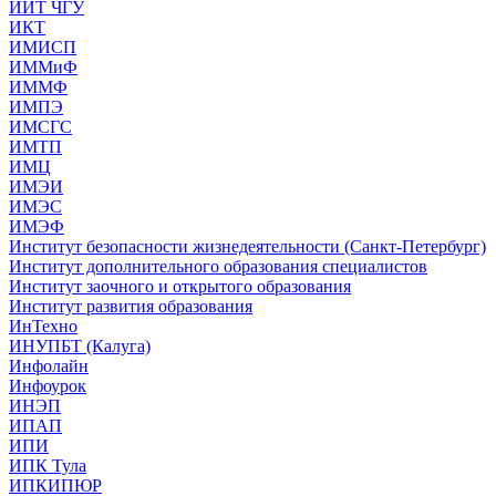
ИИТ ЧГУ
ИКТ
ИМИСП
ИММиФ
ИММФ
ИМПЭ
ИМСГС
ИМТП
ИМЦ
ИМЭИ
ИМЭС
ИМЭФ
Институт безопасности жизнедеятельности (Санкт-Петербург)
Институт дополнительного образования специалистов
Институт заочного и открытого образования
Институт развития образования
ИнТехно
ИНУПБТ (Калуга)
Инфолайн
Инфоурок
ИНЭП
ИПАП
ИПИ
ИПК Тула
ИПКИПЮР