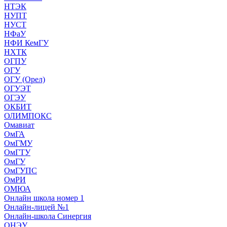
НТЭК
НУПТ
НУСТ
НФаУ
НФИ КемГУ
НХТК
ОГПУ
ОГУ
ОГУ (Орел)
ОГУЭТ
ОГЭУ
ОКБИТ
ОЛИМПОКС
Омавиат
ОмГА
ОмГМУ
ОмГТУ
ОмГУ
ОмГУПС
ОмРИ
ОМЮА
Онлайн школа номер 1
Онлайн-лицей №1
Онлайн-школа Синергия
ОНЭУ