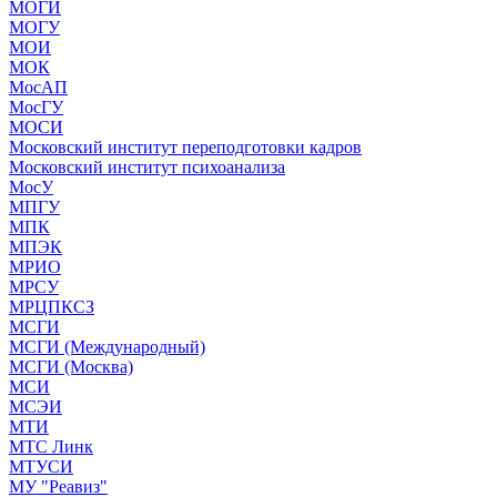
МОГИ
МОГУ
МОИ
МОК
МосАП
МосГУ
МОСИ
Московский институт переподготовки кадров
Московский институт психоанализа
МосУ
МПГУ
МПК
МПЭК
МРИО
МРСУ
МРЦПКСЗ
МСГИ
МСГИ (Международный)
МСГИ (Москва)
МСИ
МСЭИ
МТИ
МТС Линк
МТУСИ
МУ "Реавиз"