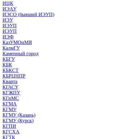
ИЦК
ИЭАУ
ИЭСО (бывший ИЭУП)
ИЭУ
ИЭУП
ИЭУП
ИЭФ
КазУМОиМЯ
КалмГУ
Каменный город
КБГУ
КБК
КБКСТ
КБРЦНПР
Кварта
КГАСУ
КГЖПУ
КГиМС
КГМА
КГМУ
КГМУ (Казань)
КГМУ (Курск)
КГПИ
КГСХА
КГТК