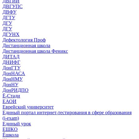
ДВГИИ
ДВГУПС
ДВФУ
ДГТУ
ДГУ
ДГУ
ДГУНХ
Дефектология Проф
Дистанционная школа
Дистанционная школа Феникс
ДИТАД
ДНИФГ
ДонГТУ
ДонНАСА
ДонНМУ
ДонНУ
ДонРИДПО
Ё-Стади
ЕАОИ
Еврейский университет
Единый портал интернет-тестирования в сфере образования
(i-exam)
Единый урок
ЕШКО
Ёшкола