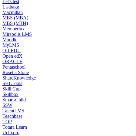
Let's test
Listbagg
Macmillan
MBS (MBA)
MBS (МТИ)
Memberlux
Mirapolis LMS
Moodle
MyLMS
OILEDU
Open edX
ORACLE
Pentaschool
Rosetta Stone
ShareKnowledge
SHLTools
Skill Cup
Skillbox
Smart-Child
SSW
TalentLMS
Teachbase
TOP
Totara Learn
Uchi.pro