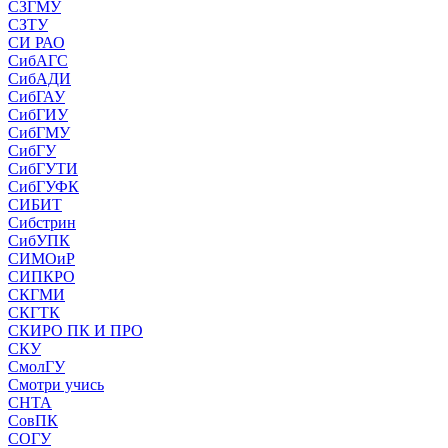
СЗГМУ
СЗТУ
СИ РАО
СибАГС
СибАДИ
СибГАУ
СибГИУ
СибГМУ
СибГУ
СибГУТИ
СибГУФК
СИБИТ
Сибстрин
СибУПК
СИМОиР
СИПКРО
СКГМИ
СКГТК
СКИРО ПК И ПРО
СКУ
СмолГУ
Смотри учись
СНТА
СовПК
СОГУ