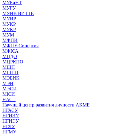
МУБиНТ
МУГУ
МУИВ ВИТТЕ
МУИР
МУКР
МУКР
МУМ
МФПИ
МФПУ Синергия
МФЮА
МЦДО
МЦРКПО
МШП
МШПП
МЭБИК
МЭИ
МЭСИ
МЮИ
НАСТ
Научный центр развития личности АКМЕ
НГАСУ
НГИЭУ
НГИЭУ
НГЛУ
НГМУ