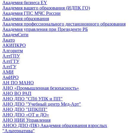
Академия бизнеса EY
Академия вашего образования (ИДПК ГО)
Академия ГПС МЧС России
Академия образования
Академия профессионального дистанционного образования
Академия управления при Президенте РБ
АкадемСити
Акато
АКИПКРО
Алгоритм
АлтГПУ
АлтГТУ
АлтГУ
АМИ
АмИРО
АН ПО МАНО
АНО «Промышленная безопасность»
АНО ВО РАП
АНО ДПО "СПб УПК и ПП"
АНО ДПО "Учебный центр Мед-Арт"
АНО ДПО "ЦПКПП"
АНО ДПО «ОТ и ДО»
АНО НИИ Управления
АНОО ДПО (ПК) Академия образования взрослых
"Альтернатива"