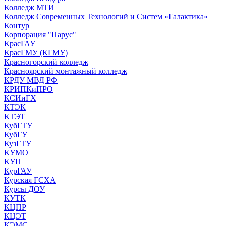
Колледж МТИ
Колледж Современных Технологий и Систем «Галактика»
Контур
Корпорация "Парус"
КрасГАУ
КрасГМУ (КГМУ)
Красногорский колледж
Красноярский монтажный колледж
КРДУ МВД РФ
КРИПКиПРО
КСИиГХ
КТЭК
КТЭТ
КубГТУ
КубГУ
КузГТУ
КУМО
КУП
КурГАУ
Курская ГСХА
Курсы ДОУ
КУТК
КЦПР
КЦЭТ
КЭМС