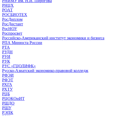
РНИМУ им. Н.И. Пирогова
РНЦХ
РОАТ
РОСБИОТЕХ
РосДиплом
РосДистант
РосНОУ
Роспросвет
Российско-Американский институт экономики и бизнеса
РПА Минюста России
РТА
РУДН
РУИ
РУК
РУС «ГЦОЛИФК»
Русско-Азиатский экономико-правовой колледж
РФЭИ
РФЭТ
РХГА
РХТУ
РЦБ
РЦОКОиИТ
РШДО
РШУ
РЭПК