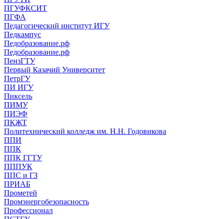
ПГУФКСИТ
ПГФА
Педагогический институт ИГУ
Педкампус
Педобразование.рф
Педобразование.рф
ПензГТУ
Первый Казачий Университет
ПетрГУ
ПИ ИГУ
Пиксель
ПИМУ
ПИЭФ
ПКЖТ
Политехнический колледж им. Н.Н. Годовикова
ППИ
ППК
ППК ГГТУ
ПППУК
ППС и ГЗ
ПРИАБ
Прометей
Промэнергобезопасность
Профессионал