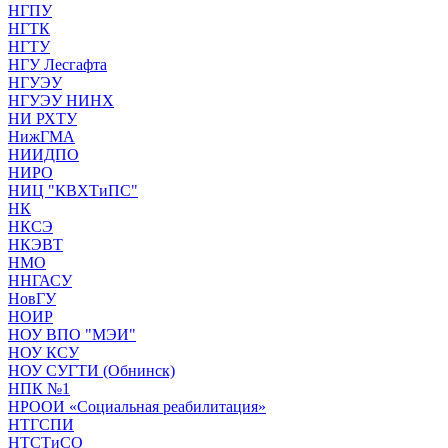
НГПУ
НГТК
НГТУ
НГУ Лесгафта
НГУЭУ
НГУЭУ НИНХ
НИ РХТУ
НижГМА
НИИДПО
НИРО
НИЦ "КВХТиПС"
НК
НКСЭ
НКЭВТ
НМО
ННГАСУ
НовГУ
НОИР
НОУ ВПО "МЭИ"
НОУ КСУ
НОУ СУГТИ (Обнинск)
НПК №1
НРООИ «Социальная реабилитация»
НТГСПИ
НТСТиСО