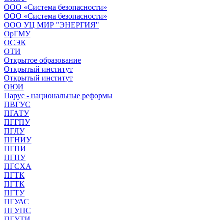
ООО «Система безопасности»
ООО «Система безопасности»
ООО УЦ МИР "ЭНЕРГИЯ"
ОрГМУ
ОСЭК
ОТИ
Открытое образование
Открытый институт
Открытый институт
ОЮИ
Парус - национальные реформы
ПВГУС
ПГАТУ
ПГГПУ
ПГЛУ
ПГНИУ
ПГПИ
ПГПУ
ПГСХА
ПГТК
ПГТК
ПГТУ
ПГУАС
ПГУПС
ПГУТИ