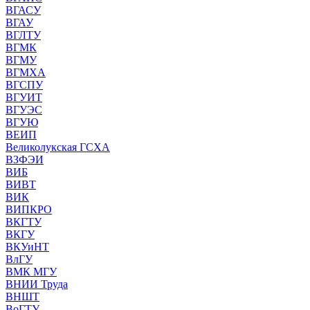
ВГАСУ
ВГАУ
ВГЛТУ
ВГМК
ВГМУ
ВГМХА
ВГСПУ
ВГУИТ
ВГУЭС
ВГУЮ
ВЕИП
Великолукская ГСХА
ВЗФЭИ
ВИБ
ВИВТ
ВИК
ВИПКРО
ВКГТУ
ВКГУ
ВКУиНТ
ВлГУ
ВМК МГУ
ВНИИ Труда
ВНШТ
ВоГТУ