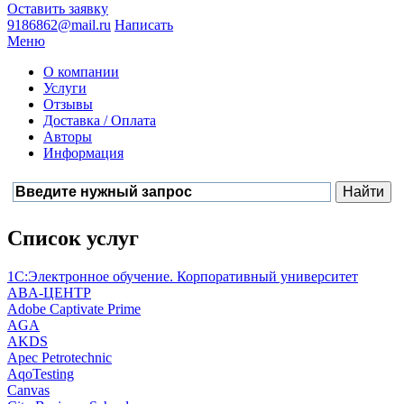
Оставить заявку
9186862@mail.ru
Написать
Меню
О компании
Услуги
Отзывы
Доставка / Оплата
Авторы
Информация
Список услуг
1С:Электронное обучение. Корпоративный университет
ABA-ЦЕНТР
Adobe Captivate Prime
AGA
AKDS
Apec Petrotechnic
AqoTesting
Canvas