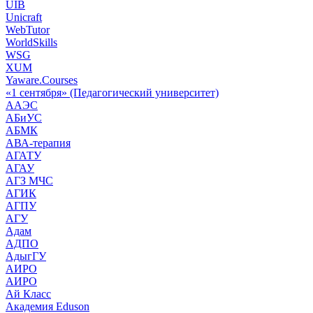
UIB
Unicraft
WebTutor
WorldSkills
WSG
XUM
Yaware.Courses
«1 сентября» (Педагогический университет)
ААЭС
АБиУС
АБМК
АВА-терапия
АГАТУ
АГАУ
АГЗ МЧС
АГИК
АГПУ
АГУ
Адам
АДПО
АдыгГУ
АИРО
АИРО
Ай Класс
Академия Eduson