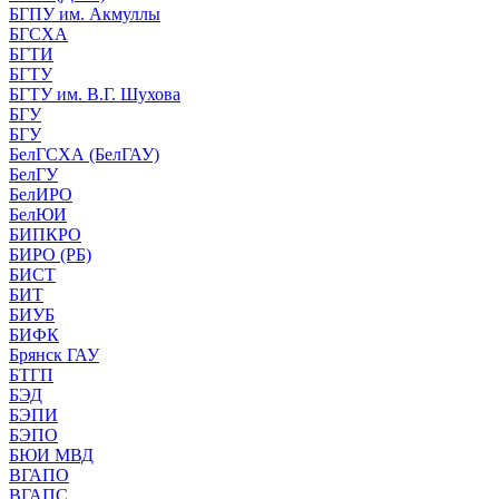
БГПУ им. Акмуллы
БГСХА
БГТИ
БГТУ
БГТУ им. В.Г. Шухова
БГУ
БГУ
БелГСХА (БелГАУ)
БелГУ
БелИРО
БелЮИ
БИПКРО
БИРО (РБ)
БИСТ
БИТ
БИУБ
БИФК
Брянск ГАУ
БТГП
БЭД
БЭПИ
БЭПО
БЮИ МВД
ВГАПО
ВГАПС