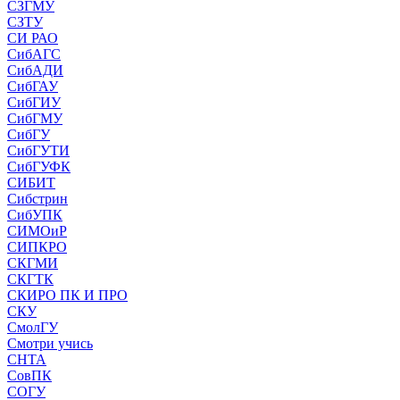
СЗГМУ
СЗТУ
СИ РАО
СибАГС
СибАДИ
СибГАУ
СибГИУ
СибГМУ
СибГУ
СибГУТИ
СибГУФК
СИБИТ
Сибстрин
СибУПК
СИМОиР
СИПКРО
СКГМИ
СКГТК
СКИРО ПК И ПРО
СКУ
СмолГУ
Смотри учись
СНТА
СовПК
СОГУ