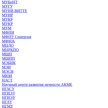
МУБиНТ
МУГУ
МУИВ ВИТТЕ
МУИР
МУКР
МУКР
МУМ
МФПИ
МФПУ Синергия
МФЮА
МЦДО
МЦРКПО
МШП
МШПП
МЭБИК
МЭИ
МЭСИ
МЮИ
НАСТ
Научный центр развития личности АКМЕ
НГАСУ
НГИЭУ
НГИЭУ
НГЛУ
НГМУ