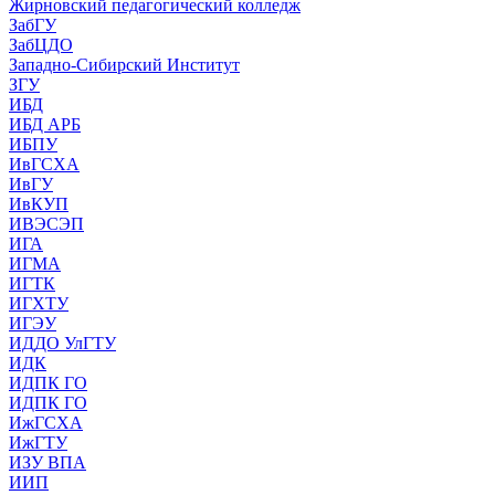
Жирновский педагогический колледж
ЗабГУ
ЗабЦДО
Западно-Сибирский Институт
ЗГУ
ИБД
ИБД АРБ
ИБПУ
ИвГСХА
ИвГУ
ИвКУП
ИВЭСЭП
ИГА
ИГМА
ИГТК
ИГХТУ
ИГЭУ
ИДДО УлГТУ
ИДК
ИДПК ГО
ИДПК ГО
ИжГСХА
ИжГТУ
ИЗУ ВПА
ИИП