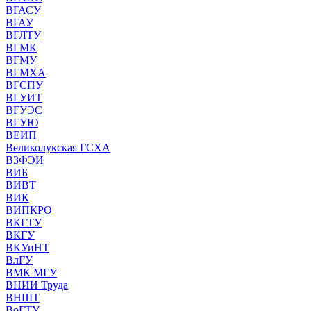
ВГАСУ
ВГАУ
ВГЛТУ
ВГМК
ВГМУ
ВГМХА
ВГСПУ
ВГУИТ
ВГУЭС
ВГУЮ
ВЕИП
Великолукская ГСХА
ВЗФЭИ
ВИБ
ВИВТ
ВИК
ВИПКРО
ВКГТУ
ВКГУ
ВКУиНТ
ВлГУ
ВМК МГУ
ВНИИ Труда
ВНШТ
ВоГТУ