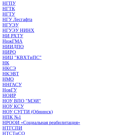
НГПУ
НГТК
НГТУ
НГУ Лесгафта
НГУЭУ
НГУЭУ НИНХ
НИ РХТУ
НижГМА
НИИДПО
НИРО
НИЦ "КВХТиПС"
НК
НКСЭ
НКЭВТ
НМО
ННГАСУ
НовГУ
НОИР
НОУ ВПО "МЭИ"
НОУ КСУ
НОУ СУГТИ (Обнинск)
НПК №1
НРООИ «Социальная реабилитация»
НТГСПИ
НТСТиСО