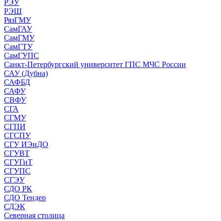
РЭУ
РЭШ
РязГМУ
СамГАУ
СамГМУ
СамГТУ
СамГУПС
Санкт-Петербургский университет ГПС МЧС России
САУ (Дубна)
САФБД
САФУ
СВФУ
СГА
СГМУ
СГПИ
СГСПУ
СГУ ИЭиДО
СГУВТ
СГУГиТ
СГУПС
СГЭУ
СДО РК
СДО Тендер
СДЭК
Северная столица