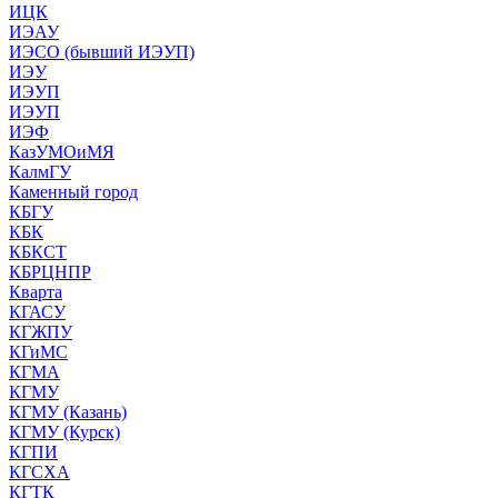
ИЦК
ИЭАУ
ИЭСО (бывший ИЭУП)
ИЭУ
ИЭУП
ИЭУП
ИЭФ
КазУМОиМЯ
КалмГУ
Каменный город
КБГУ
КБК
КБКСТ
КБРЦНПР
Кварта
КГАСУ
КГЖПУ
КГиМС
КГМА
КГМУ
КГМУ (Казань)
КГМУ (Курск)
КГПИ
КГСХА
КГТК