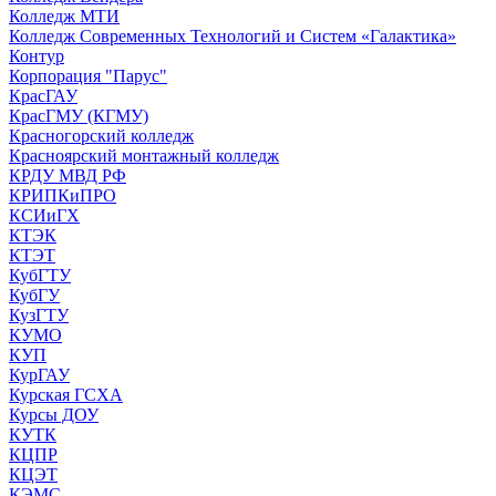
Колледж МТИ
Колледж Современных Технологий и Систем «Галактика»
Контур
Корпорация "Парус"
КрасГАУ
КрасГМУ (КГМУ)
Красногорский колледж
Красноярский монтажный колледж
КРДУ МВД РФ
КРИПКиПРО
КСИиГХ
КТЭК
КТЭТ
КубГТУ
КубГУ
КузГТУ
КУМО
КУП
КурГАУ
Курская ГСХА
Курсы ДОУ
КУТК
КЦПР
КЦЭТ
КЭМС