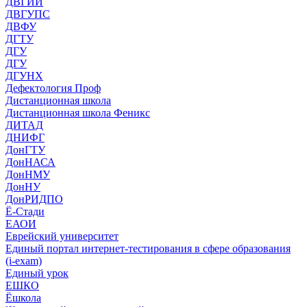
ДВГИИ
ДВГУПС
ДВФУ
ДГТУ
ДГУ
ДГУ
ДГУНХ
Дефектология Проф
Дистанционная школа
Дистанционная школа Феникс
ДИТАД
ДНИФГ
ДонГТУ
ДонНАСА
ДонНМУ
ДонНУ
ДонРИДПО
Ё-Стади
ЕАОИ
Еврейский университет
Единый портал интернет-тестирования в сфере образования
(i-exam)
Единый урок
ЕШКО
Ёшкола