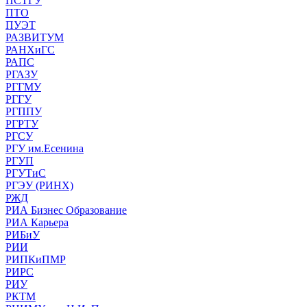
ПСТГУ
ПТО
ПУЭТ
РАЗВИТУМ
РАНХиГС
РАПС
РГАЗУ
РГГМУ
РГГУ
РГППУ
РГРТУ
РГСУ
РГУ им.Есенина
РГУП
РГУТиС
РГЭУ (РИНХ)
РЖД
РИА Бизнес Образование
РИА Карьера
РИБиУ
РИИ
РИПКиПМР
РИРС
РИУ
РКТМ