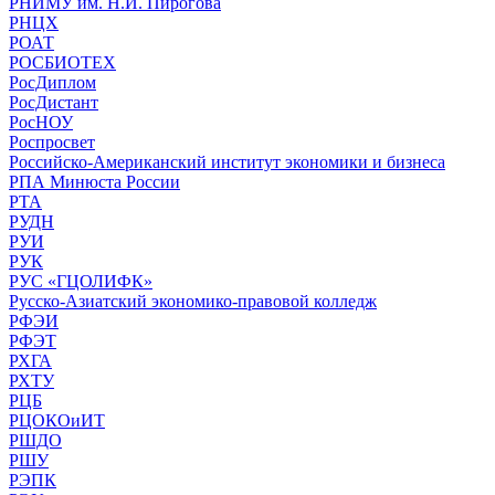
РНИМУ им. Н.И. Пирогова
РНЦХ
РОАТ
РОСБИОТЕХ
РосДиплом
РосДистант
РосНОУ
Роспросвет
Российско-Американский институт экономики и бизнеса
РПА Минюста России
РТА
РУДН
РУИ
РУК
РУС «ГЦОЛИФК»
Русско-Азиатский экономико-правовой колледж
РФЭИ
РФЭТ
РХГА
РХТУ
РЦБ
РЦОКОиИТ
РШДО
РШУ
РЭПК