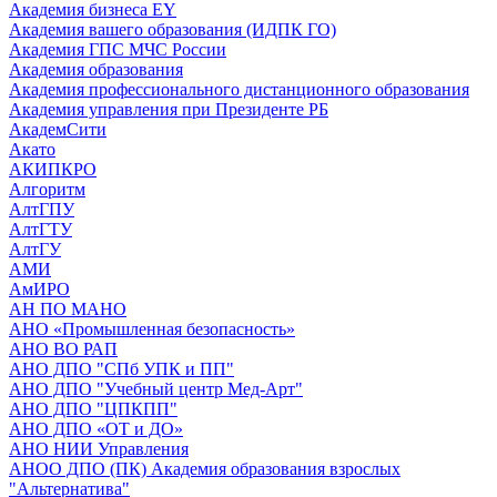
Академия бизнеса EY
Академия вашего образования (ИДПК ГО)
Академия ГПС МЧС России
Академия образования
Академия профессионального дистанционного образования
Академия управления при Президенте РБ
АкадемСити
Акато
АКИПКРО
Алгоритм
АлтГПУ
АлтГТУ
АлтГУ
АМИ
АмИРО
АН ПО МАНО
АНО «Промышленная безопасность»
АНО ВО РАП
АНО ДПО "СПб УПК и ПП"
АНО ДПО "Учебный центр Мед-Арт"
АНО ДПО "ЦПКПП"
АНО ДПО «ОТ и ДО»
АНО НИИ Управления
АНОО ДПО (ПК) Академия образования взрослых
"Альтернатива"