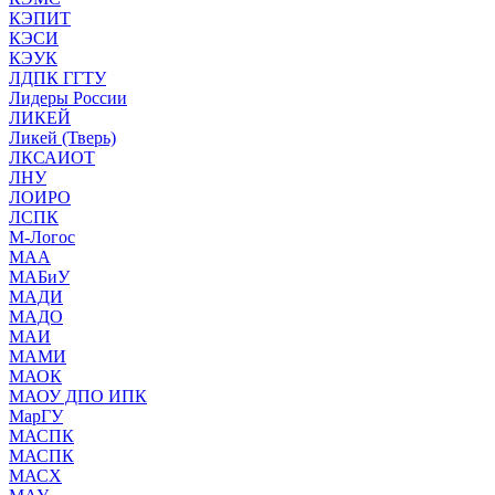
КЭПИТ
КЭСИ
КЭУК
ЛДПК ГГТУ
Лидеры России
ЛИКЕЙ
Ликей (Тверь)
ЛКСАИОТ
ЛНУ
ЛОИРО
ЛСПК
М-Логос
МАА
МАБиУ
МАДИ
МАДО
МАИ
МАМИ
МАОК
МАОУ ДПО ИПК
МарГУ
МАСПК
МАСПК
МАСХ