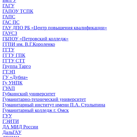
ВятГУ
ГАГУ
ГАПОУ ТСПК
ГАПС
ГАС ПС
ГАУ ДПО РБ «Центр повышения квалификации»
ГАУСЗ
ГБПОУ «Петровский колледж»
ГГПИ им. В.Г.Короленко
ГГТУ
ГГТУ ГПК
ГГТУ СТТ
Группа Тарго
ГТЭП
ГУ «Дубна»
Гу УНПК
ГУАП
Губкинский университет
Гуманитарно-технический университет
Гуманитарный институт имени П.А. Столыпина
Гуманитарный колледж г. Омск
ГУУ
ГЭИТИ
ДА МИД России
ДальГАУ