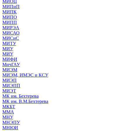
МИОЦ
МИПиП
МИПК
МИПО
МИПП
МИРЭА
МИСАО
МИСиС
МИТУ
МИУ
МИУ
МИФИ
МичГАУ
МИЭМ
МИЭМ, ИМЭС и КСУ
МИЭП
МИЭПП
МИЭТ
МК им. Бехтерева
МК им. В.М.Бехтерева
МКБТ
ММА
МНУ
МНЭПУ
МНЮИ