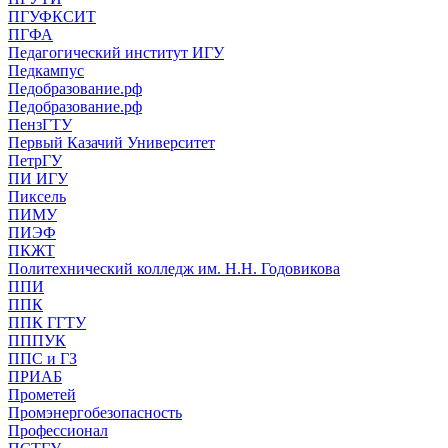
ПГУФКСИТ
ПГФА
Педагогический институт ИГУ
Педкампус
Педобразование.рф
Педобразование.рф
ПензГТУ
Первый Казачий Университет
ПетрГУ
ПИ ИГУ
Пиксель
ПИМУ
ПИЭФ
ПКЖТ
Политехнический колледж им. Н.Н. Годовикова
ППИ
ППК
ППК ГГТУ
ПППУК
ППС и ГЗ
ПРИАБ
Прометей
Промэнергобезопасность
Профессионал