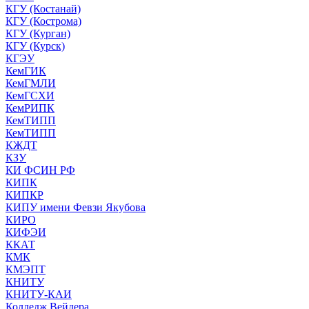
КГУ (Костанай)
КГУ (Кострома)
КГУ (Курган)
КГУ (Курск)
КГЭУ
КемГИК
КемГМЛИ
КемГСХИ
КемРИПК
КемТИПП
КемТИПП
КЖДТ
КЗУ
КИ ФСИН РФ
КИПК
КИПКР
КИПУ имени Февзи Якубова
КИРО
КИФЭИ
ККАТ
КМК
КМЭПТ
КНИТУ
КНИТУ-КАИ
Колледж Вейдера