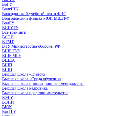
ВоГУ
ВолгГТУ
Волгодонский учебный центр ФПС
Волгодонский филиал РЮИ МВД РФ
ВолГУ
ВСГУТУ
Все тренинги
ВСЭИ
ВТМТ
ВТУ Министерства обороны РФ
ВШБ ГУУ
ВШБ МГУ
ВШДА
ВШП
ВШП
Высшая школа «Главбух»
Высшая школа «Среда обучения»
Высшая школа инновационного менеджмента
Высшая школа кадровика
Высшая школа предпринимательства
ВЭГУ
ВЭПИ
ВЮК
ВятГГУ