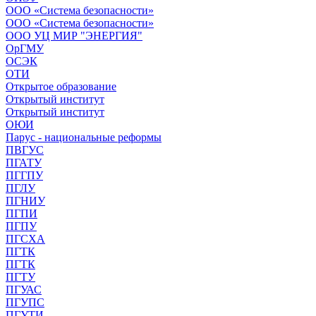
ООО «Система безопасности»
ООО «Система безопасности»
ООО УЦ МИР "ЭНЕРГИЯ"
ОрГМУ
ОСЭК
ОТИ
Открытое образование
Открытый институт
Открытый институт
ОЮИ
Парус - национальные реформы
ПВГУС
ПГАТУ
ПГГПУ
ПГЛУ
ПГНИУ
ПГПИ
ПГПУ
ПГСХА
ПГТК
ПГТК
ПГТУ
ПГУАС
ПГУПС
ПГУТИ