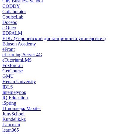
City Business School
CODDY
Collaborator
CourseLab
Docebo
e.Queo
EDPALM
EDU (Европейский дистанционный университет)
Eduson Academy
eFront
eLearning Server 4G
eTutoriumLMS
Foxford.ru
GetCourse
GMU
Henan University
IBLS
Internetурок
IQ Education
iSpring
IT-колледж Maxitet
JunySchool
Kundelik.kz
Lancman
learn365