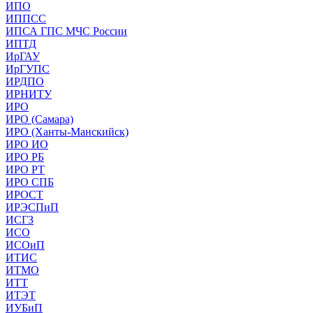
ИПО
ИППСС
ИПСА ГПС МЧС России
ИПТД
ИрГАУ
ИрГУПС
ИРДПО
ИРНИТУ
ИРО
ИРО (Самара)
ИРО (Ханты-Манскийск)
ИРО ИО
ИРО РБ
ИРО РТ
ИРО СПБ
ИРОСТ
ИРЭСПиП
ИСГЗ
ИСО
ИСОиП
ИТИС
ИТМО
ИТТ
ИТЭТ
ИУБиП