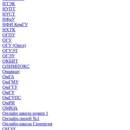
НТЭК
НУПТ
НУСТ
НФаУ
НФИ КемГУ
НХТК
ОГПУ
ОГУ
ОГУ (Орел)
ОГУЭТ
ОГЭУ
ОКБИТ
ОЛИМПОКС
Омавиат
ОмГА
ОмГМУ
ОмГТУ
ОмГУ
ОмГУПС
ОмРИ
ОМЮА
Онлайн школа номер 1
Онлайн-лицей №1
Онлайн-школа Синергия
ОНЭУ