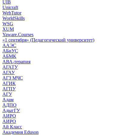
UIB
Unicraft
WebTutor
WorldSkills
WSG
XUM
Yaware.Courses
«1 сентября» (Педагогический университет)
ААЭС
АБиУС
АБМК
АВА-терапия
АГАТУ
АГАУ
АГЗ МЧС
АГИК
АГПУ
АГУ
Адам
АДПО
АдыгГУ
АИРО
АИРО
Ай Класс
Академия Eduson