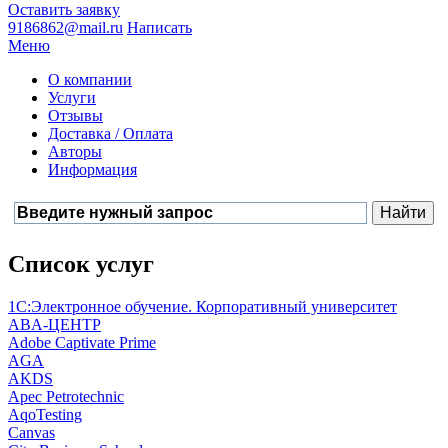
Оставить заявку
9186862@mail.ru
Написать
Меню
О компании
Услуги
Отзывы
Доставка / Оплата
Авторы
Информация
Список услуг
1С:Электронное обучение. Корпоративный университет
ABA-ЦЕНТР
Adobe Captivate Prime
AGA
AKDS
Apec Petrotechnic
AqoTesting
Canvas