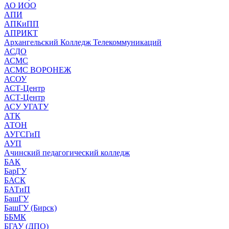
АО ИОО
АПИ
АПКиПП
АПРИКТ
Архангельский Колледж Телекоммуникаций
АСДО
АСМС
АСМС ВОРОНЕЖ
АСОУ
АСТ-Центр
АСТ-Центр
АСУ УГАТУ
АТК
АТОН
АУГСГиП
АУП
Ачинский педагогический колледж
БАК
БарГУ
БАСК
БАТиП
БашГУ
БашГУ (Бирск)
ББМК
БГАУ (ДПО)