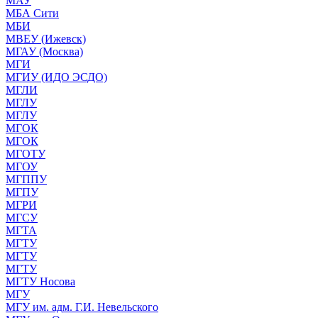
МАУ
МБА Сити
МБИ
МВЕУ (Ижевск)
МГАУ (Москва)
МГИ
МГИУ (ИДО ЭСДО)
МГЛИ
МГЛУ
МГЛУ
МГОК
МГОК
МГОТУ
МГОУ
МГППУ
МГПУ
МГРИ
МГСУ
МГТА
МГТУ
МГТУ
МГТУ
МГТУ Носова
МГУ
МГУ им. адм. Г.И. Невельского