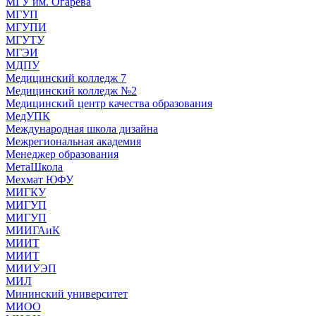
МГУ им. Огарева
МГУП
МГУПИ
МГУТУ
МГЭИ
МДПУ
Медицинский колледж 7
Медицинский колледж №2
Медицинский центр качества образования
МедУПК
Международная школа дизайна
Межрегиональная академия
Менеджер образования
МетаШкола
Мехмат ЮФУ
МИГКУ
МИГУП
МИГУП
МИИГАиК
МИИТ
МИИТ
МИИУЭП
МИЛ
Мининский университет
МИОО