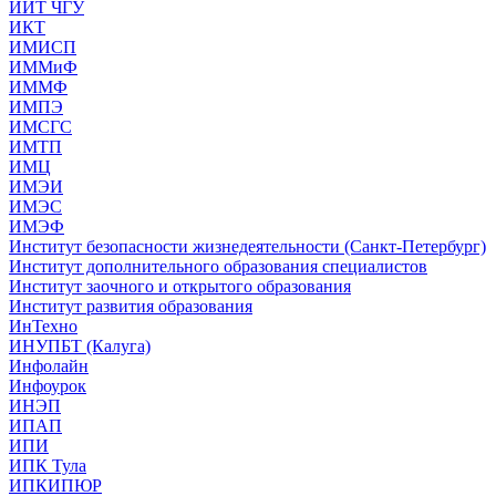
ИИТ ЧГУ
ИКТ
ИМИСП
ИММиФ
ИММФ
ИМПЭ
ИМСГС
ИМТП
ИМЦ
ИМЭИ
ИМЭС
ИМЭФ
Институт безопасности жизнедеятельности (Санкт-Петербург)
Институт дополнительного образования специалистов
Институт заочного и открытого образования
Институт развития образования
ИнТехно
ИНУПБТ (Калуга)
Инфолайн
Инфоурок
ИНЭП
ИПАП
ИПИ
ИПК Тула
ИПКИПЮР