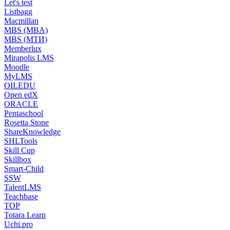
Let's test
Listbagg
Macmillan
MBS (MBA)
MBS (МТИ)
Memberlux
Mirapolis LMS
Moodle
MyLMS
OILEDU
Open edX
ORACLE
Pentaschool
Rosetta Stone
ShareKnowledge
SHLTools
Skill Cup
Skillbox
Smart-Child
SSW
TalentLMS
Teachbase
TOP
Totara Learn
Uchi.pro