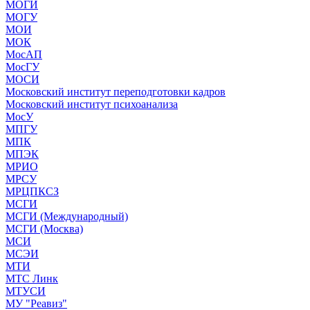
МОГИ
МОГУ
МОИ
МОК
МосАП
МосГУ
МОСИ
Московский институт переподготовки кадров
Московский институт психоанализа
МосУ
МПГУ
МПК
МПЭК
МРИО
МРСУ
МРЦПКСЗ
МСГИ
МСГИ (Международный)
МСГИ (Москва)
МСИ
МСЭИ
МТИ
МТС Линк
МТУСИ
МУ "Реавиз"