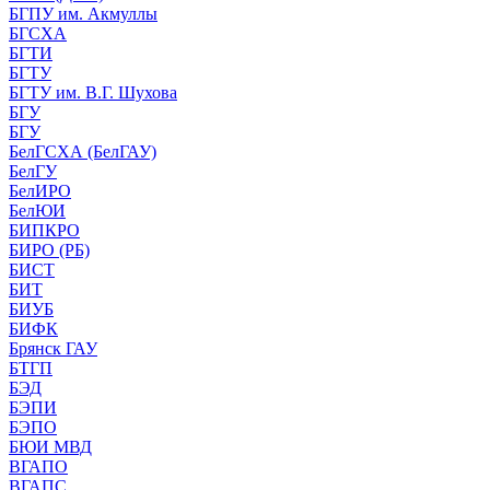
БГПУ им. Акмуллы
БГСХА
БГТИ
БГТУ
БГТУ им. В.Г. Шухова
БГУ
БГУ
БелГСХА (БелГАУ)
БелГУ
БелИРО
БелЮИ
БИПКРО
БИРО (РБ)
БИСТ
БИТ
БИУБ
БИФК
Брянск ГАУ
БТГП
БЭД
БЭПИ
БЭПО
БЮИ МВД
ВГАПО
ВГАПС