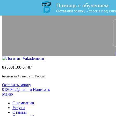
Помощь с обучением
x
Оставляй заявку - сессия под клю
8 (800) 100-67-87
бесплатный звонок по России
Оставить заявку
9186862@mail.ru
Написать
Меню
О компании
Услуги
Отзывы