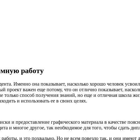
омную работу
ента. Именно она показывает, насколько хорошо человек усвоил 
ый проект важен еще потому, что он отлично показывает, наскол
 не только способ получения знаний, но еще и отличная школа 
одить и использовать ее в своих целях.
писки и предоставление графического материала в качестве пояс
щита и многое другое, так необходимое для того, чтобы сдать д
аботы, и это похвально. Но не всем повезло так, и они имеют 