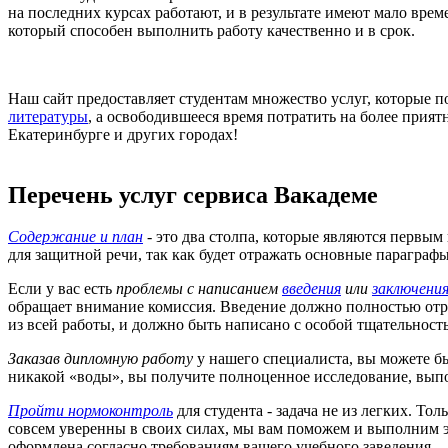
на последних курсах работают, и в результате имеют мало вре
который способен выполнить работу качественно и в срок.
Наш сайт предоставляет студентам множество услуг, которые п
литературы
, а освободившееся время потратить на более прия
Екатеринбурге и других городах!
Перечень услуг сервиса Вакадеме
Содержание и план
- это два столпа, которые являются первым
для защитной речи, так как будет отражать основные параграфы
Если у вас есть
проблемы с написанием
введения
или
заключени
обращает внимание комиссия. Введение должно полностью отра
из всей работы, и должно быть написано с особой тщательност
Заказав дипломную работу
у нашего специалиста, вы можете бы
никакой «воды», вы получите полноценное исследование, вып
Пройти нормоконтроль
для студента - задача не из легких. То
совсем уверенны в своих силах, мы вам поможем и выполним эт
оформлена согласно требованиям вашего учебного заведения.