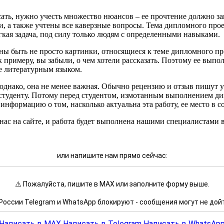
ать, нужно учесть множество нюансов – ее прочтение должно за
 а также учтены все каверзные вопросы. Тема дипломного проек
гкая задача, под силу только людям с определенными навыками.
жны быть не просто картинки, относящиеся к теме дипломного п
 к примеру, вы забыли, о чем хотели рассказать. Поэтому ее вы
е литературным языком.
 однако, она не менее важная. Обычно рецензию и отзыв пишут у
студенту. Потому перед студентом, измотанным выполнением дип
информацию о том, насколько актуальна эта работу, ее место в
ас на сайте, и работа будет выполнена нашими специалистами в
или напишите нам прямо сейчас:
⚠️ Пожалуйста, пишите в MAX или заполните форму выше.
России Telegram и WhatsApp блокируют - сообщения могут не дой
Написать в MAX
Написать в Telegram
Написать в WhatsAp