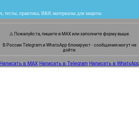
ч, тесты, практика, ВКР
или напишите нам прямо сейчас
⚠️ Пожалуйста, пишите в MAX или заполните форму выше.
В России Telegram и WhatsApp блокируют - сообщения могут не
дойти.
Написать в MAX
Написать в Telegram
Написать в WhatsAp