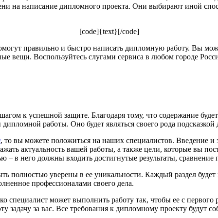
мени на написание дипломного проекта. Они выбирают иной спос
[code]{text}[/code]
омогут правильно и быстро написать дипломную работу. Вы може
тные вещи. Воспользуйтесь слугами сервиса в любом городе Росс
 шагом к успешной защите. Благодаря тому, что содержание буде
 дипломной работы. Оно будет являться своего рода подсказкой д
я
, то вы можете положиться на наших специалистов. Введение и
жать актуальность вашей работы, а также цели, которые вы по
ью – в него должны входить достигнутые результаты, сравнение
ть полностью уверены в ее уникальности. Каждый раздел будет 
олненное профессионалами своего дела.
лько специалист может выполнить работу так, чтобы ее с первого 
у задачу за вас. Все требования к дипломному проекту будут со