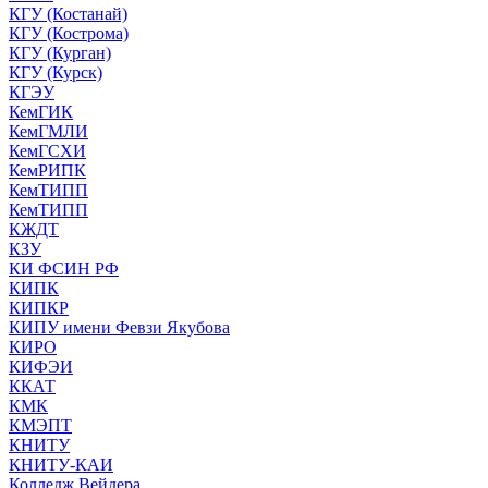
КГУ (Костанай)
КГУ (Кострома)
КГУ (Курган)
КГУ (Курск)
КГЭУ
КемГИК
КемГМЛИ
КемГСХИ
КемРИПК
КемТИПП
КемТИПП
КЖДТ
КЗУ
КИ ФСИН РФ
КИПК
КИПКР
КИПУ имени Февзи Якубова
КИРО
КИФЭИ
ККАТ
КМК
КМЭПТ
КНИТУ
КНИТУ-КАИ
Колледж Вейдера