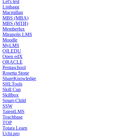
Let's test
Listbagg
Macmillan
MBS (MBA)
MBS (МТИ)
Memberlux
Mirapolis LMS
Moodle
MyLMS
OILEDU
Open edX
ORACLE
Pentaschool
Rosetta Stone
ShareKnowledge
SHLTools
Skill Cup
Skillbox
Smart-Child
SSW
TalentLMS
Teachbase
TOP
Totara Learn
Uchi.pro