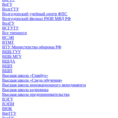
ВоГУ
ВолгГТУ
Волгодонский учебный центр ФПС
Волгодонский филиал РЮИ МВД РФ
ВолГУ
ВСГУТУ
Все тренинги
ВСЭИ
ВТМТ
ВТУ Министерства обороны РФ
ВШБ ГУУ
ВШБ МГУ
ВШДА
ВШП
ВШП
Высшая школа «Главбух»
Высшая школа «Среда обучения»
Высшая школа инновационного менеджмента
Высшая школа кадровика
Высшая школа предпринимательства
ВЭГУ
ВЭПИ
ВЮК
ВятГГУ