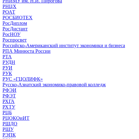
РНИМУ им. Н.И. Пирогова
РНЦХ
РОАТ
РОСБИОТЕХ
РосДиплом
РосДистант
РосНОУ
Роспросвет
Российско-Американский институт экономики и бизнеса
РПА Минюста России
РТА
РУДН
РУИ
РУК
РУС «ГЦОЛИФК»
Русско-Азиатский экономико-правовой колледж
РФЭИ
РФЭТ
РХГА
РХТУ
РЦБ
РЦОКОиИТ
РШДО
РШУ
РЭПК