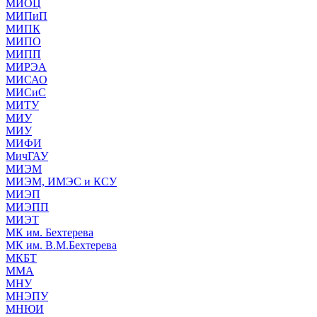
МИОЦ
МИПиП
МИПК
МИПО
МИПП
МИРЭА
МИСАО
МИСиС
МИТУ
МИУ
МИУ
МИФИ
МичГАУ
МИЭМ
МИЭМ, ИМЭС и КСУ
МИЭП
МИЭПП
МИЭТ
МК им. Бехтерева
МК им. В.М.Бехтерева
МКБТ
ММА
МНУ
МНЭПУ
МНЮИ