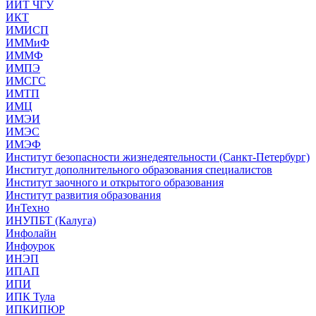
ИИТ ЧГУ
ИКТ
ИМИСП
ИММиФ
ИММФ
ИМПЭ
ИМСГС
ИМТП
ИМЦ
ИМЭИ
ИМЭС
ИМЭФ
Институт безопасности жизнедеятельности (Санкт-Петербург)
Институт дополнительного образования специалистов
Институт заочного и открытого образования
Институт развития образования
ИнТехно
ИНУПБТ (Калуга)
Инфолайн
Инфоурок
ИНЭП
ИПАП
ИПИ
ИПК Тула
ИПКИПЮР