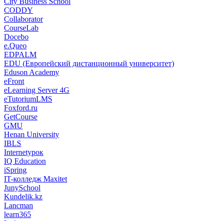
City Business School
CODDY
Collaborator
CourseLab
Docebo
e.Queo
EDPALM
EDU (Европейский дистанционный университет)
Eduson Academy
eFront
eLearning Server 4G
eTutoriumLMS
Foxford.ru
GetCourse
GMU
Henan University
IBLS
Internetурок
IQ Education
iSpring
IT-колледж Maxitet
JunySchool
Kundelik.kz
Lancman
learn365