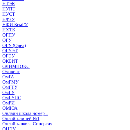
НТЭК
НУПТ
НУСТ
НФаУ
НФИ КемГУ
НХТК
ОГПУ
ОГУ
ОГУ (Орел)
ОГУЭТ
ОГЭУ
ОКБИТ
ОЛИМПОКС
Омавиат
ОмГА
ОмГМУ
ОмГТУ
ОмГУ
ОмГУПС
ОмРИ
ОМЮА
Онлайн школа номер 1
Онлайн-лицей №1
Онлайн-школа Синергия
ОНЭУ