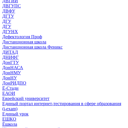
ДВГИИ
ДВГУПС
ДВФУ
ДГТУ
ДГУ
ДГУ
ДГУНХ
Дефектология Проф
Дистанционная школа
Дистанционная школа Феникс
ДИТАД
ДНИФГ
ДонГТУ
ДонНАСА
ДонНМУ
ДонНУ
ДонРИДПО
Ё-Стади
ЕАОИ
Еврейский университет
Единый портал интернет-тестирования в сфере образования
(i-exam)
Единый урок
ЕШКО
Ёшкола