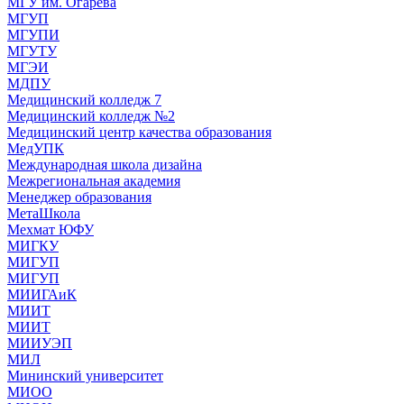
МГУ им. Огарева
МГУП
МГУПИ
МГУТУ
МГЭИ
МДПУ
Медицинский колледж 7
Медицинский колледж №2
Медицинский центр качества образования
МедУПК
Международная школа дизайна
Межрегиональная академия
Менеджер образования
МетаШкола
Мехмат ЮФУ
МИГКУ
МИГУП
МИГУП
МИИГАиК
МИИТ
МИИТ
МИИУЭП
МИЛ
Мининский университет
МИОО