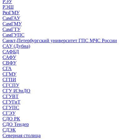
РЭУ
РЭШ
РязГМУ
СамГАУ
СамГМУ
СамГТУ
СамГУПС
Санкт-Петербургский университет ГПС МЧС России
САУ (Дубна)
САФБД
САФУ
СВФУ
СГА
СГМУ
СГПИ
СГСПУ
СГУ ИЭиДО
СГУВТ
СГУГиТ
СГУПС
СГЭУ
СДО РК
СДО Тендер
СДЭК
Северная столица