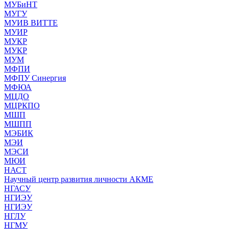
МУБиНТ
МУГУ
МУИВ ВИТТЕ
МУИР
МУКР
МУКР
МУМ
МФПИ
МФПУ Синергия
МФЮА
МЦДО
МЦРКПО
МШП
МШПП
МЭБИК
МЭИ
МЭСИ
МЮИ
НАСТ
Научный центр развития личности АКМЕ
НГАСУ
НГИЭУ
НГИЭУ
НГЛУ
НГМУ