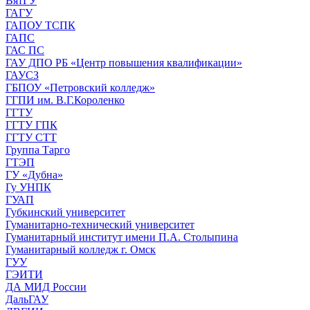
ВятГУ
ГАГУ
ГАПОУ ТСПК
ГАПС
ГАС ПС
ГАУ ДПО РБ «Центр повышения квалификации»
ГАУСЗ
ГБПОУ «Петровский колледж»
ГГПИ им. В.Г.Короленко
ГГТУ
ГГТУ ГПК
ГГТУ СТТ
Группа Тарго
ГТЭП
ГУ «Дубна»
Гу УНПК
ГУАП
Губкинский университет
Гуманитарно-технический университет
Гуманитарный институт имени П.А. Столыпина
Гуманитарный колледж г. Омск
ГУУ
ГЭИТИ
ДА МИД России
ДальГАУ