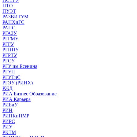
ПСТГУ
ПТО
ПУЭТ
РАЗВИТУМ
РАНХиГС
РАПС
РГАЗУ
РГГМУ
РГГУ
РГППУ
РГРТУ
РГСУ
РГУ им.Есенина
РГУП
РГУТиС
РГЭУ (РИНХ)
РЖД
РИА Бизнес Образование
РИА Карьера
РИБиУ
РИИ
РИПКиПМР
РИРС
РИУ
РКТМ