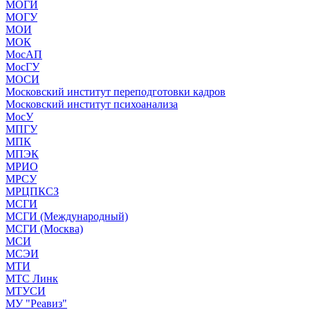
МОГИ
МОГУ
МОИ
МОК
МосАП
МосГУ
МОСИ
Московский институт переподготовки кадров
Московский институт психоанализа
МосУ
МПГУ
МПК
МПЭК
МРИО
МРСУ
МРЦПКСЗ
МСГИ
МСГИ (Международный)
МСГИ (Москва)
МСИ
МСЭИ
МТИ
МТС Линк
МТУСИ
МУ "Реавиз"