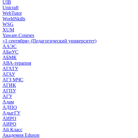
UIB
Unicraft
WebTutor
WorldSkills
WSG
XUM
Yaware.Courses
«1 сентября» (Педагогический университет)
ААЭС
АБиУС
АБМК
АВА-терапия
АГАТУ
АГАУ
АГЗ МЧС
АГИК
АГПУ
АГУ
Адам
АДПО
АдыгГУ
АИРО
АИРО
Ай Класс
Академия Eduson