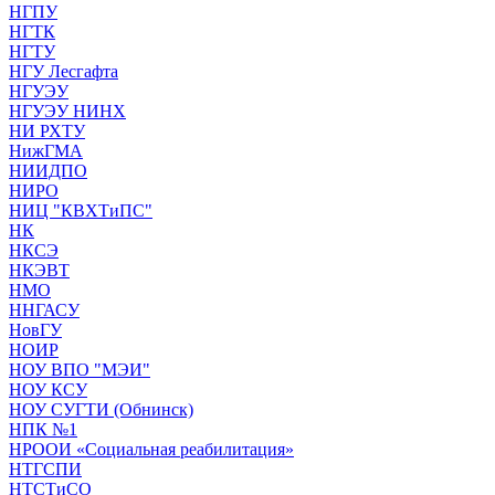
НГПУ
НГТК
НГТУ
НГУ Лесгафта
НГУЭУ
НГУЭУ НИНХ
НИ РХТУ
НижГМА
НИИДПО
НИРО
НИЦ "КВХТиПС"
НК
НКСЭ
НКЭВТ
НМО
ННГАСУ
НовГУ
НОИР
НОУ ВПО "МЭИ"
НОУ КСУ
НОУ СУГТИ (Обнинск)
НПК №1
НРООИ «Социальная реабилитация»
НТГСПИ
НТСТиСО