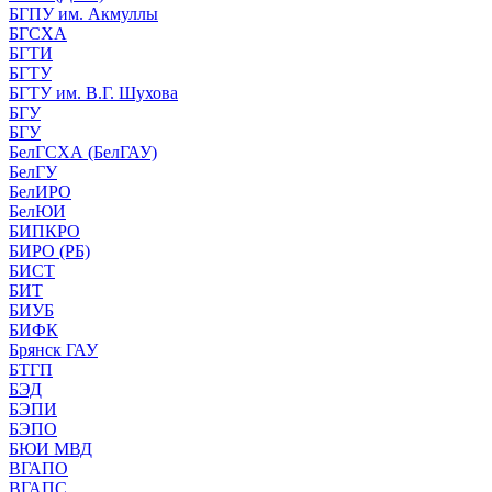
БГПУ им. Акмуллы
БГСХА
БГТИ
БГТУ
БГТУ им. В.Г. Шухова
БГУ
БГУ
БелГСХА (БелГАУ)
БелГУ
БелИРО
БелЮИ
БИПКРО
БИРО (РБ)
БИСТ
БИТ
БИУБ
БИФК
Брянск ГАУ
БТГП
БЭД
БЭПИ
БЭПО
БЮИ МВД
ВГАПО
ВГАПС