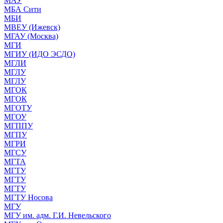
МАУ
МБА Сити
МБИ
МВЕУ (Ижевск)
МГАУ (Москва)
МГИ
МГИУ (ИДО ЭСДО)
МГЛИ
МГЛУ
МГЛУ
МГОК
МГОК
МГОТУ
МГОУ
МГППУ
МГПУ
МГРИ
МГСУ
МГТА
МГТУ
МГТУ
МГТУ
МГТУ Носова
МГУ
МГУ им. адм. Г.И. Невельского