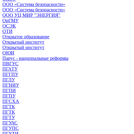
ООО «Система безопасности»
ООО «Система безопасности»
ООО УЦ МИР "ЭНЕРГИЯ"
ОрГМУ
ОСЭК
ОТИ
Открытое образование
Открытый институт
Открытый институт
ОЮИ
Парус - национальные реформы
ПВГУС
ПГАТУ
ПГГПУ
ПГЛУ
ПГНИУ
ПГПИ
ПГПУ
ПГСХА
ПГТК
ПГТК
ПГТУ
ПГУАС
ПГУПС
ПГУТИ