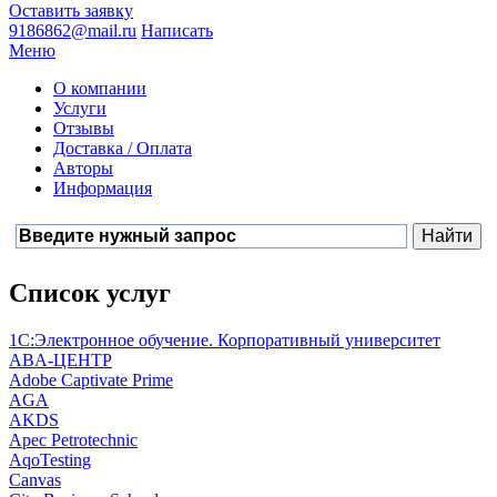
Оставить заявку
9186862@mail.ru
Написать
Меню
О компании
Услуги
Отзывы
Доставка / Оплата
Авторы
Информация
Список услуг
1С:Электронное обучение. Корпоративный университет
ABA-ЦЕНТР
Adobe Captivate Prime
AGA
AKDS
Apec Petrotechnic
AqoTesting
Canvas