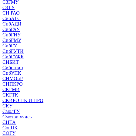
СЗГМУ
СЗТУ
СИ РАО
СибАГС
СибАДИ
СибГАУ
СибГИУ
СибГМУ
СибГУ
СибГУТИ
СибГУФК
СИБИТ
Сибстрин
СибУПК
СИМОиР
СИПКРО
СКГМИ
СКГТК
СКИРО ПК И ПРО
СКУ
СмолГУ
Смотри учись
СНТА
СовПК
СОГУ