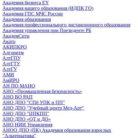
Академия бизнеса EY
Академия вашего образования (ИДПК ГО)
Академия ГПС МЧС России
Академия образования
Академия профессионального дистанционного образования
Академия управления при Президенте РБ
АкадемСити
Акато
АКИПКРО
Алгоритм
АлтГПУ
АлтГТУ
АлтГУ
АМИ
АмИРО
АН ПО МАНО
АНО «Промышленная безопасность»
АНО ВО РАП
АНО ДПО "СПб УПК и ПП"
АНО ДПО "Учебный центр Мед-Арт"
АНО ДПО "ЦПКПП"
АНО ДПО «ОТ и ДО»
АНО НИИ Управления
АНОО ДПО (ПК) Академия образования взрослых
"Альтернатива"