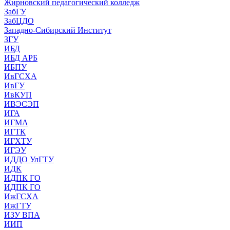
Жирновский педагогический колледж
ЗабГУ
ЗабЦДО
Западно-Сибирский Институт
ЗГУ
ИБД
ИБД АРБ
ИБПУ
ИвГСХА
ИвГУ
ИвКУП
ИВЭСЭП
ИГА
ИГМА
ИГТК
ИГХТУ
ИГЭУ
ИДДО УлГТУ
ИДК
ИДПК ГО
ИДПК ГО
ИжГСХА
ИжГТУ
ИЗУ ВПА
ИИП