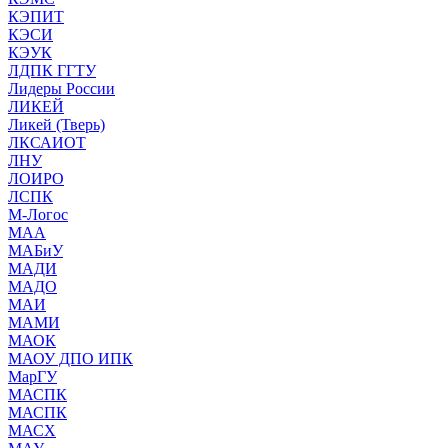
КЭПИТ
КЭСИ
КЭУК
ЛДПК ГГТУ
Лидеры России
ЛИКЕЙ
Ликей (Тверь)
ЛКСАИОТ
ЛНУ
ЛОИРО
ЛСПК
М-Логос
МАА
МАБиУ
МАДИ
МАДО
МАИ
МАМИ
МАОК
МАОУ ДПО ИПК
МарГУ
МАСПК
МАСПК
МАСХ