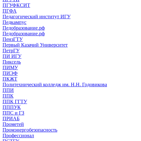
ПГУФКСИТ
ПГФА
Педагогический институт ИГУ
Педкампус
Педобразование.рф
Педобразование.рф
ПензГТУ
Первый Казачий Университет
ПетрГУ
ПИ ИГУ
Пиксель
ПИМУ
ПИЭФ
ПКЖТ
Политехнический колледж им. Н.Н. Годовикова
ППИ
ППК
ППК ГГТУ
ПППУК
ППС и ГЗ
ПРИАБ
Прометей
Промэнергобезопасность
Профессионал