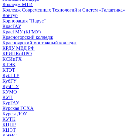
Колледж МТИ
Колледж Современных Технологий и Систем «Галактика»
Контур
Корпорация "Парус"
КрасГАУ
КрасГМУ (КГМУ)
Красногорский колледж
Красноярский монтажный колледж
КРДУ МВД РФ
КРИПКиПРО
КСИиГХ
КТЭК
КТЭТ
КубГТУ
КубГУ
КузГТУ
КУМО
КУП
КурГАУ
Курская ГСХА
Курсы ДОУ
КУТК
КЦПР
КЦЭТ
КЭМС