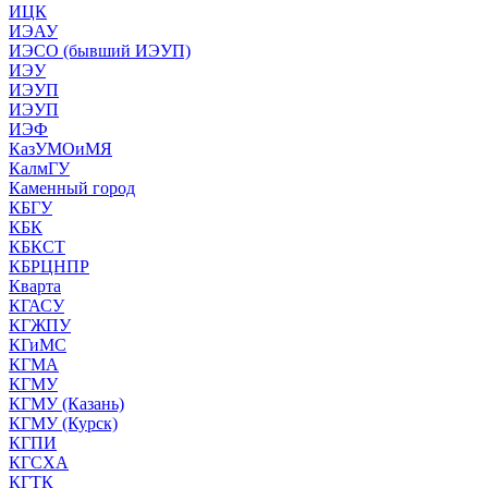
ИЦК
ИЭАУ
ИЭСО (бывший ИЭУП)
ИЭУ
ИЭУП
ИЭУП
ИЭФ
КазУМОиМЯ
КалмГУ
Каменный город
КБГУ
КБК
КБКСТ
КБРЦНПР
Кварта
КГАСУ
КГЖПУ
КГиМС
КГМА
КГМУ
КГМУ (Казань)
КГМУ (Курск)
КГПИ
КГСХА
КГТК