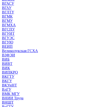
ВГАСУ
ВГАУ
ВГЛТУ
ВГМК
ВГМУ
ВГМХА
ВГСПУ
ВГУИТ
ВГУЭС
ВГУЮ
ВЕИП
Великолукская ГСХА
ВЗФЭИ
ВИБ
ВИВТ
ВИК
ВИПКРО
ВКГТУ
ВКГУ
ВКУиНТ
ВлГУ
ВМК МГУ
ВНИИ Труда
ВНШТ
ВоГТУ