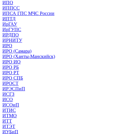
ИПО
ИППСС
ИПСА ГПС МЧС России
ИПТД
ИрГАУ
ИрГУПС
ИРДПО
ИРНИТУ
ИРО
ИРО (Самара)
ИРО (Ханты-Манскийск)
ИРО ИО
ИРО РБ
ИРО РТ
ИРО СПБ
ИРОСТ
ИРЭСПиП
ИСГЗ
ИСО
ИСОиП
ИТИС
ИТМО
ИТТ
ИТЭТ
ИУБиП