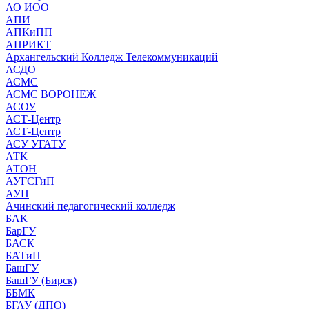
АО ИОО
АПИ
АПКиПП
АПРИКТ
Архангельский Колледж Телекоммуникаций
АСДО
АСМС
АСМС ВОРОНЕЖ
АСОУ
АСТ-Центр
АСТ-Центр
АСУ УГАТУ
АТК
АТОН
АУГСГиП
АУП
Ачинский педагогический колледж
БАК
БарГУ
БАСК
БАТиП
БашГУ
БашГУ (Бирск)
ББМК
БГАУ (ДПО)