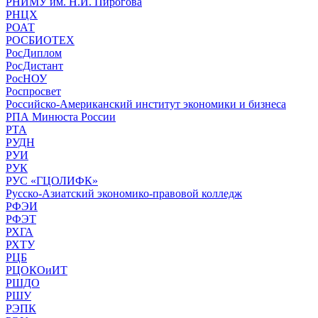
РНИМУ им. Н.И. Пирогова
РНЦХ
РОАТ
РОСБИОТЕХ
РосДиплом
РосДистант
РосНОУ
Роспросвет
Российско-Американский институт экономики и бизнеса
РПА Минюста России
РТА
РУДН
РУИ
РУК
РУС «ГЦОЛИФК»
Русско-Азиатский экономико-правовой колледж
РФЭИ
РФЭТ
РХГА
РХТУ
РЦБ
РЦОКОиИТ
РШДО
РШУ
РЭПК