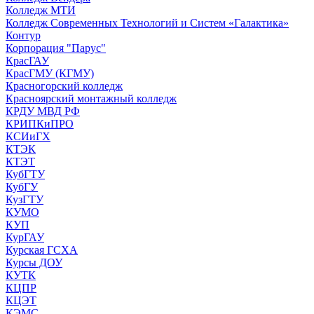
Колледж МТИ
Колледж Современных Технологий и Систем «Галактика»
Контур
Корпорация "Парус"
КрасГАУ
КрасГМУ (КГМУ)
Красногорский колледж
Красноярский монтажный колледж
КРДУ МВД РФ
КРИПКиПРО
КСИиГХ
КТЭК
КТЭТ
КубГТУ
КубГУ
КузГТУ
КУМО
КУП
КурГАУ
Курская ГСХА
Курсы ДОУ
КУТК
КЦПР
КЦЭТ
КЭМС