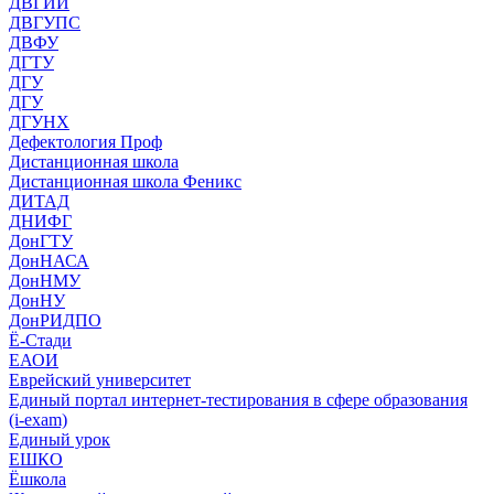
ДВГИИ
ДВГУПС
ДВФУ
ДГТУ
ДГУ
ДГУ
ДГУНХ
Дефектология Проф
Дистанционная школа
Дистанционная школа Феникс
ДИТАД
ДНИФГ
ДонГТУ
ДонНАСА
ДонНМУ
ДонНУ
ДонРИДПО
Ё-Стади
ЕАОИ
Еврейский университет
Единый портал интернет-тестирования в сфере образования
(i-exam)
Единый урок
ЕШКО
Ёшкола