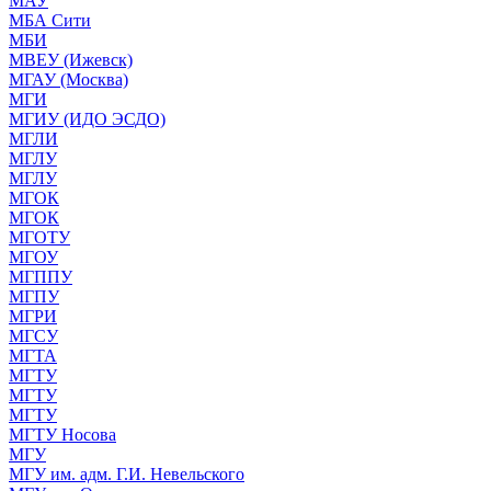
МАУ
МБА Сити
МБИ
МВЕУ (Ижевск)
МГАУ (Москва)
МГИ
МГИУ (ИДО ЭСДО)
МГЛИ
МГЛУ
МГЛУ
МГОК
МГОК
МГОТУ
МГОУ
МГППУ
МГПУ
МГРИ
МГСУ
МГТА
МГТУ
МГТУ
МГТУ
МГТУ Носова
МГУ
МГУ им. адм. Г.И. Невельского