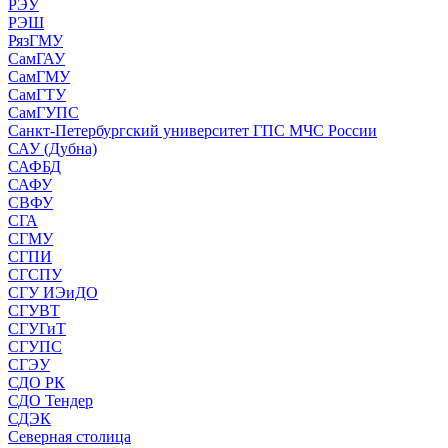
РЭУ
РЭШ
РязГМУ
СамГАУ
СамГМУ
СамГТУ
СамГУПС
Санкт-Петербургский университет ГПС МЧС России
САУ (Дубна)
САФБД
САФУ
СВФУ
СГА
СГМУ
СГПИ
СГСПУ
СГУ ИЭиДО
СГУВТ
СГУГиТ
СГУПС
СГЭУ
СДО РК
СДО Тендер
СДЭК
Северная столица