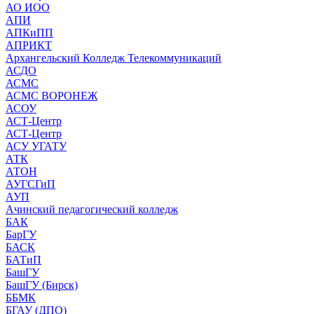
АО ИОО
АПИ
АПКиПП
АПРИКТ
Архангельский Колледж Телекоммуникаций
АСДО
АСМС
АСМС ВОРОНЕЖ
АСОУ
АСТ-Центр
АСТ-Центр
АСУ УГАТУ
АТК
АТОН
АУГСГиП
АУП
Ачинский педагогический колледж
БАК
БарГУ
БАСК
БАТиП
БашГУ
БашГУ (Бирск)
ББМК
БГАУ (ДПО)