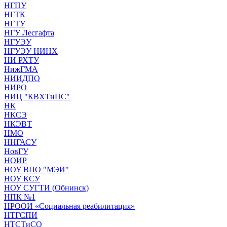
НГПУ
НГТК
НГТУ
НГУ Лесгафта
НГУЭУ
НГУЭУ НИНХ
НИ РХТУ
НижГМА
НИИДПО
НИРО
НИЦ "КВХТиПС"
НК
НКСЭ
НКЭВТ
НМО
ННГАСУ
НовГУ
НОИР
НОУ ВПО "МЭИ"
НОУ КСУ
НОУ СУГТИ (Обнинск)
НПК №1
НРООИ «Социальная реабилитация»
НТГСПИ
НТСТиСО