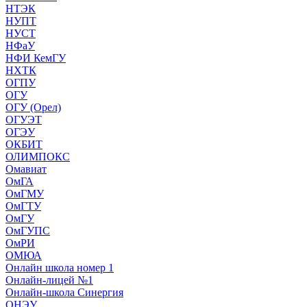
НТЭК
НУПТ
НУСТ
НФаУ
НФИ КемГУ
НХТК
ОГПУ
ОГУ
ОГУ (Орел)
ОГУЭТ
ОГЭУ
ОКБИТ
ОЛИМПОКС
Омавиат
ОмГА
ОмГМУ
ОмГТУ
ОмГУ
ОмГУПС
ОмРИ
ОМЮА
Онлайн школа номер 1
Онлайн-лицей №1
Онлайн-школа Синергия
ОНЭУ