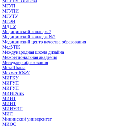
МГУ им. Огарева
МГУП
МГУПИ
МГУТУ
МГЭИ
МДПУ
Медицинский колледж 7
Медицинский колледж №2
Медицинский центр качества образования
МедУПК
Международная школа дизайна
Межрегиональная академия
Менеджер образования
МетаШкола
Мехмат ЮФУ
МИГКУ
МИГУП
МИГУП
МИИГАиК
МИИТ
МИИТ
МИИУЭП
МИЛ
Мининский университет
МИОО