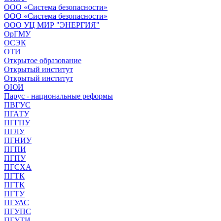
ООО «Система безопасности»
ООО «Система безопасности»
ООО УЦ МИР "ЭНЕРГИЯ"
ОрГМУ
ОСЭК
ОТИ
Открытое образование
Открытый институт
Открытый институт
ОЮИ
Парус - национальные реформы
ПВГУС
ПГАТУ
ПГГПУ
ПГЛУ
ПГНИУ
ПГПИ
ПГПУ
ПГСХА
ПГТК
ПГТК
ПГТУ
ПГУАС
ПГУПС
ПГУТИ