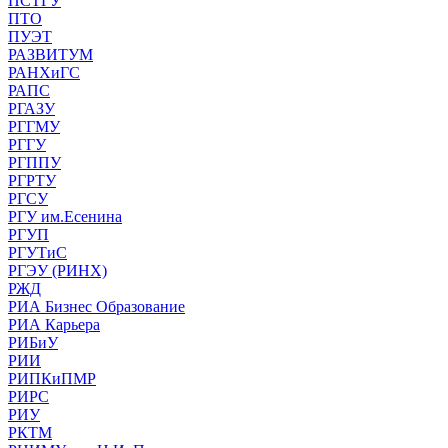
ПСТГУ
ПТО
ПУЭТ
РАЗВИТУМ
РАНХиГС
РАПС
РГАЗУ
РГГМУ
РГГУ
РГППУ
РГРТУ
РГСУ
РГУ им.Есенина
РГУП
РГУТиС
РГЭУ (РИНХ)
РЖД
РИА Бизнес Образование
РИА Карьера
РИБиУ
РИИ
РИПКиПМР
РИРС
РИУ
РКТМ