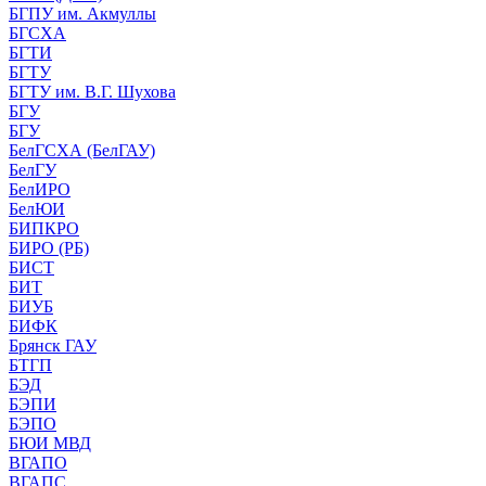
БГПУ им. Акмуллы
БГСХА
БГТИ
БГТУ
БГТУ им. В.Г. Шухова
БГУ
БГУ
БелГСХА (БелГАУ)
БелГУ
БелИРО
БелЮИ
БИПКРО
БИРО (РБ)
БИСТ
БИТ
БИУБ
БИФК
Брянск ГАУ
БТГП
БЭД
БЭПИ
БЭПО
БЮИ МВД
ВГАПО
ВГАПС