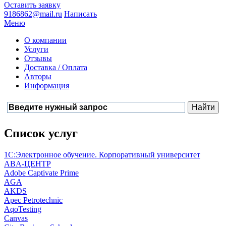
Оставить заявку
9186862@mail.ru
Написать
Меню
О компании
Услуги
Отзывы
Доставка / Оплата
Авторы
Информация
Список услуг
1С:Электронное обучение. Корпоративный университет
ABA-ЦЕНТР
Adobe Captivate Prime
AGA
AKDS
Apec Petrotechnic
AqoTesting
Canvas