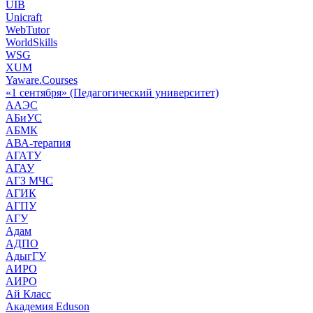
UIB
Unicraft
WebTutor
WorldSkills
WSG
XUM
Yaware.Courses
«1 сентября» (Педагогический университет)
ААЭС
АБиУС
АБМК
АВА-терапия
АГАТУ
АГАУ
АГЗ МЧС
АГИК
АГПУ
АГУ
Адам
АДПО
АдыгГУ
АИРО
АИРО
Ай Класс
Академия Eduson