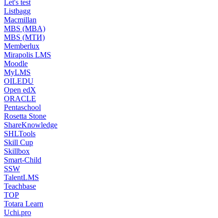
Let's test
Listbagg
Macmillan
MBS (MBA)
MBS (МТИ)
Memberlux
Mirapolis LMS
Moodle
MyLMS
OILEDU
Open edX
ORACLE
Pentaschool
Rosetta Stone
ShareKnowledge
SHLTools
Skill Cup
Skillbox
Smart-Child
SSW
TalentLMS
Teachbase
TOP
Totara Learn
Uchi.pro