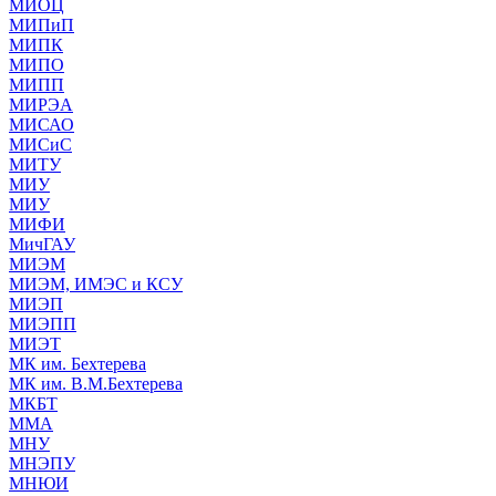
МИОЦ
МИПиП
МИПК
МИПО
МИПП
МИРЭА
МИСАО
МИСиС
МИТУ
МИУ
МИУ
МИФИ
МичГАУ
МИЭМ
МИЭМ, ИМЭС и КСУ
МИЭП
МИЭПП
МИЭТ
МК им. Бехтерева
МК им. В.М.Бехтерева
МКБТ
ММА
МНУ
МНЭПУ
МНЮИ