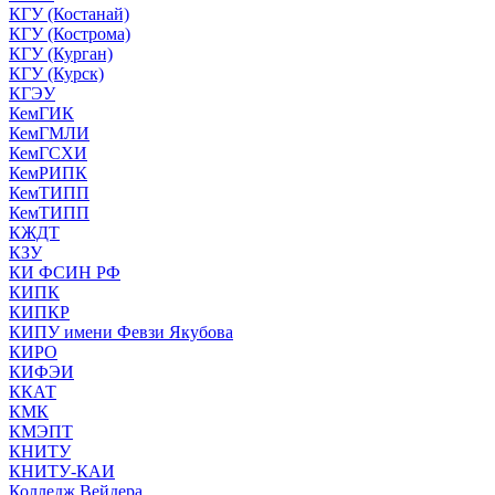
КГУ (Костанай)
КГУ (Кострома)
КГУ (Курган)
КГУ (Курск)
КГЭУ
КемГИК
КемГМЛИ
КемГСХИ
КемРИПК
КемТИПП
КемТИПП
КЖДТ
КЗУ
КИ ФСИН РФ
КИПК
КИПКР
КИПУ имени Февзи Якубова
КИРО
КИФЭИ
ККАТ
КМК
КМЭПТ
КНИТУ
КНИТУ-КАИ
Колледж Вейдера