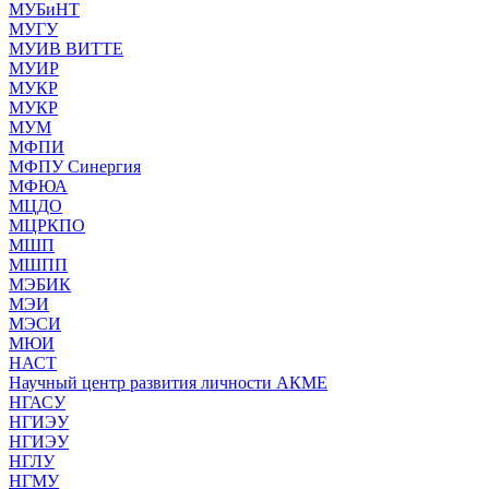
МУБиНТ
МУГУ
МУИВ ВИТТЕ
МУИР
МУКР
МУКР
МУМ
МФПИ
МФПУ Синергия
МФЮА
МЦДО
МЦРКПО
МШП
МШПП
МЭБИК
МЭИ
МЭСИ
МЮИ
НАСТ
Научный центр развития личности АКМЕ
НГАСУ
НГИЭУ
НГИЭУ
НГЛУ
НГМУ