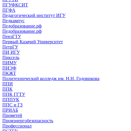
ПГУФКСИТ
ПГФА
Педагогический институт ИГУ
Педкампус
Педобразование.рф
Педобразование.рф
ПензГТУ
Первый Казачий Университет
ПетрГУ
ПИ ИГУ
Пиксель
ПИМУ
ПИЭФ
ПКЖТ
Политехнический колледж им. Н.Н. Годовикова
ППИ
ППК
ППК ГГТУ
ПППУК
ППС и ГЗ
ПРИАБ
Прометей
Промэнергобезопасность
Профессионал