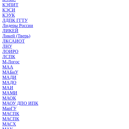
КЭПИТ
КЭСИ
КЭУК
ЛДПК ГГТУ
Лидеры России
ЛИКЕЙ
Ликей (Тверь)
ЛКСАИОТ
ЛНУ
ЛОИРО
ЛСПК
М-Логос
МАА
МАБиУ
МАДИ
МАДО
МАИ
МАМИ
МАОК
МАОУ ДПО ИПК
МарГУ
МАСПК
МАСПК
МАСХ