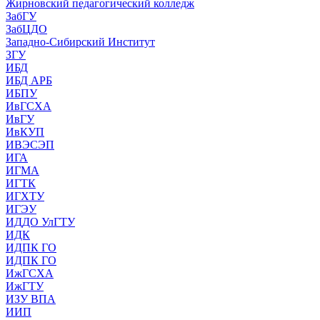
Жирновский педагогический колледж
ЗабГУ
ЗабЦДО
Западно-Сибирский Институт
ЗГУ
ИБД
ИБД АРБ
ИБПУ
ИвГСХА
ИвГУ
ИвКУП
ИВЭСЭП
ИГА
ИГМА
ИГТК
ИГХТУ
ИГЭУ
ИДДО УлГТУ
ИДК
ИДПК ГО
ИДПК ГО
ИжГСХА
ИжГТУ
ИЗУ ВПА
ИИП