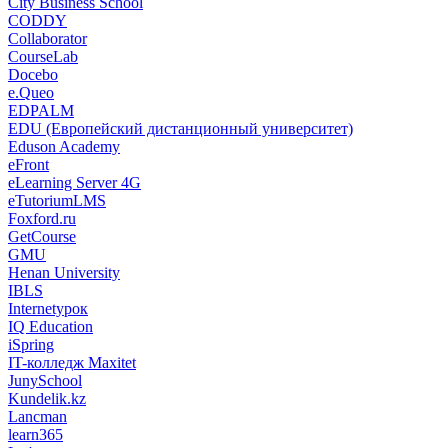
City Business School
CODDY
Collaborator
CourseLab
Docebo
e.Queo
EDPALM
EDU (Европейский дистанционный университет)
Eduson Academy
eFront
eLearning Server 4G
eTutoriumLMS
Foxford.ru
GetCourse
GMU
Henan University
IBLS
Internetурок
IQ Education
iSpring
IT-колледж Maxitet
JunySchool
Kundelik.kz
Lancman
learn365