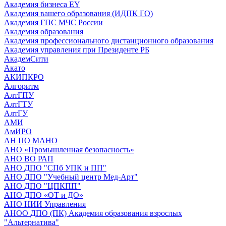
Академия бизнеса EY
Академия вашего образования (ИДПК ГО)
Академия ГПС МЧС России
Академия образования
Академия профессионального дистанционного образования
Академия управления при Президенте РБ
АкадемСити
Акато
АКИПКРО
Алгоритм
АлтГПУ
АлтГТУ
АлтГУ
АМИ
АмИРО
АН ПО МАНО
АНО «Промышленная безопасность»
АНО ВО РАП
АНО ДПО "СПб УПК и ПП"
АНО ДПО "Учебный центр Мед-Арт"
АНО ДПО "ЦПКПП"
АНО ДПО «ОТ и ДО»
АНО НИИ Управления
АНОО ДПО (ПК) Академия образования взрослых
"Альтернатива"