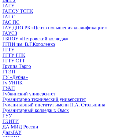
ВятГУ
ГАГУ
ГАПОУ ТСПК
ГАПС
ГАС ПС
ГАУ ДПО РБ «Центр повышения квалификации»
ГАУСЗ
ГБПОУ «Петровский колледж»
ГГПИ им. В.Г.Короленко
ГГТУ
ГГТУ ГПК
ГГТУ СТТ
Группа Тарго
ГТЭП
ГУ «Дубна»
Гу УНПК
ГУАП
Губкинский университет
Гуманитарно-технический университет
Гуманитарный институт имени П.А. Столыпина
Гуманитарный колледж г. Омск
ГУУ
ГЭИТИ
ДА МИД России
ДальГАУ