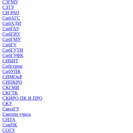
СЗГМУ
СЗТУ
СИ РАО
СибАГС
СибАДИ
СибГАУ
СибГИУ
СибГМУ
СибГУ
СибГУТИ
СибГУФК
СИБИТ
Сибстрин
СибУПК
СИМОиР
СИПКРО
СКГМИ
СКГТК
СКИРО ПК И ПРО
СКУ
СмолГУ
Смотри учись
СНТА
СовПК
СОГУ