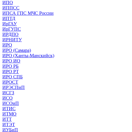
ИПО
ИППСС
ИПСА ГПС МЧС России
ИПТД
ИрГАУ
ИрГУПС
ИРДПО
ИРНИТУ
ИРО
ИРО (Самара)
ИРО (Ханты-Манскийск)
ИРО ИО
ИРО РБ
ИРО РТ
ИРО СПБ
ИРОСТ
ИРЭСПиП
ИСГЗ
ИСО
ИСОиП
ИТИС
ИТМО
ИТТ
ИТЭТ
ИУБиП