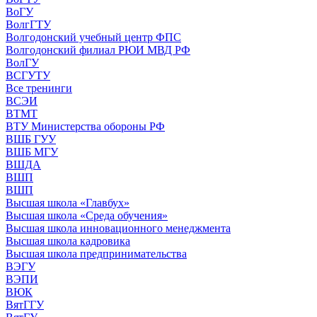
ВоГУ
ВолгГТУ
Волгодонский учебный центр ФПС
Волгодонский филиал РЮИ МВД РФ
ВолГУ
ВСГУТУ
Все тренинги
ВСЭИ
ВТМТ
ВТУ Министерства обороны РФ
ВШБ ГУУ
ВШБ МГУ
ВШДА
ВШП
ВШП
Высшая школа «Главбух»
Высшая школа «Среда обучения»
Высшая школа инновационного менеджмента
Высшая школа кадровика
Высшая школа предпринимательства
ВЭГУ
ВЭПИ
ВЮК
ВятГГУ