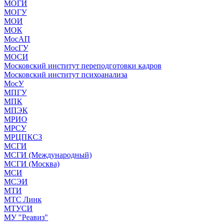
МОГИ
МОГУ
МОИ
МОК
МосАП
МосГУ
МОСИ
Московский институт переподготовки кадров
Московский институт психоанализа
МосУ
МПГУ
МПК
МПЭК
МРИО
МРСУ
МРЦПКСЗ
МСГИ
МСГИ (Международный)
МСГИ (Москва)
МСИ
МСЭИ
МТИ
МТС Линк
МТУСИ
МУ "Реавиз"