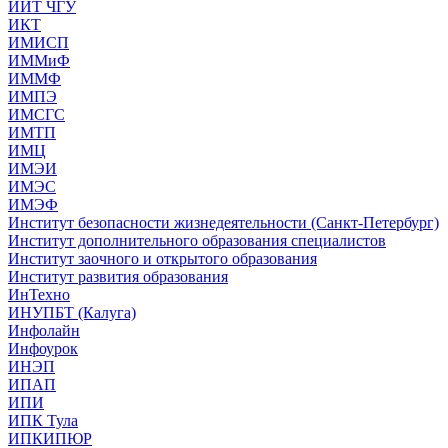
ИИТ ЧГУ
ИКТ
ИМИСП
ИММиФ
ИММФ
ИМПЭ
ИМСГС
ИМТП
ИМЦ
ИМЭИ
ИМЭС
ИМЭФ
Институт безопасности жизнедеятельности (Санкт-Петербург)
Институт дополнительного образования специалистов
Институт заочного и открытого образования
Институт развития образования
ИнТехно
ИНУПБТ (Калуга)
Инфолайн
Инфоурок
ИНЭП
ИПАП
ИПИ
ИПК Тула
ИПКИПЮР