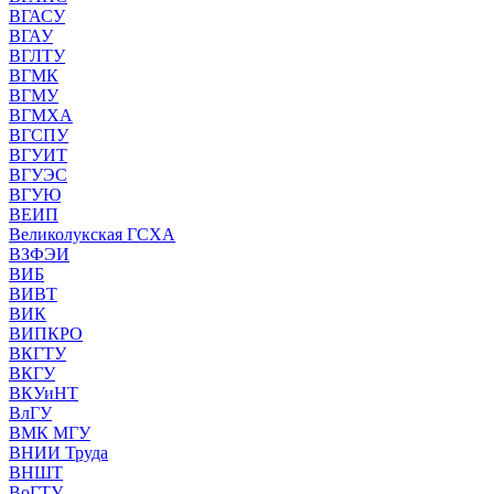
ВГАСУ
ВГАУ
ВГЛТУ
ВГМК
ВГМУ
ВГМХА
ВГСПУ
ВГУИТ
ВГУЭС
ВГУЮ
ВЕИП
Великолукская ГСХА
ВЗФЭИ
ВИБ
ВИВТ
ВИК
ВИПКРО
ВКГТУ
ВКГУ
ВКУиНТ
ВлГУ
ВМК МГУ
ВНИИ Труда
ВНШТ
ВоГТУ