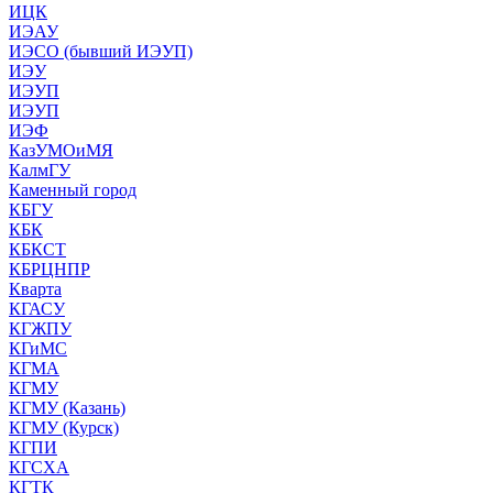
ИЦК
ИЭАУ
ИЭСО (бывший ИЭУП)
ИЭУ
ИЭУП
ИЭУП
ИЭФ
КазУМОиМЯ
КалмГУ
Каменный город
КБГУ
КБК
КБКСТ
КБРЦНПР
Кварта
КГАСУ
КГЖПУ
КГиМС
КГМА
КГМУ
КГМУ (Казань)
КГМУ (Курск)
КГПИ
КГСХА
КГТК