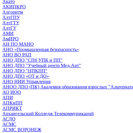
Акато
АКИПКРО
Алгоритм
АлтГПУ
АлтГТУ
АлтГУ
АМИ
АмИРО
АН ПО МАНО
АНО «Промышленная безопасность»
АНО ВО РАП
АНО ДПО "СПб УПК и ПП"
АНО ДПО "Учебный центр Мед-Арт"
АНО ДПО "ЦПКПП"
АНО ДПО «ОТ и ДО»
АНО НИИ Управления
АНОО ДПО (ПК) Академия образования взрослых "Альтернат
АО ИОО
АПИ
АПКиПП
АПРИКТ
Архангельский Колледж Телекоммуникаций
АСДО
АСМС
АСМС ВОРОНЕЖ