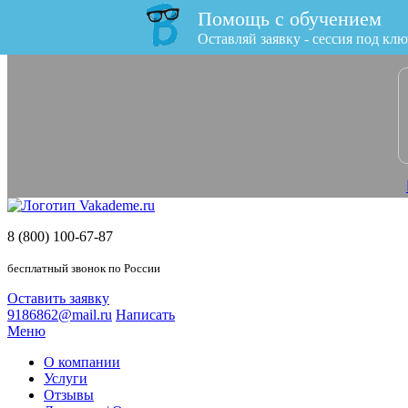
Помощь с обучением
x
Оставляй заявку - сессия под клю
8 (800) 100-67-87
бесплатный звонок по России
Оставить заявку
9186862@mail.ru
Написать
Меню
О компании
Услуги
Отзывы