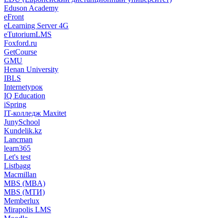
Eduson Academy
eFront
eLearning Server 4G
eTutoriumLMS
Foxford.ru
GetCourse
GMU
Henan University
IBLS
Internetурок
IQ Education
iSpring
IT-колледж Maxitet
JunySchool
Kundelik.kz
Lancman
learn365
Let's test
Listbagg
Macmillan
MBS (MBA)
MBS (МТИ)
Memberlux
Mirapolis LMS