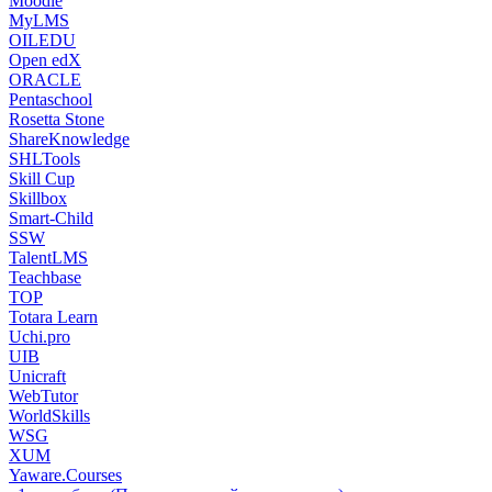
Moodle
MyLMS
OILEDU
Open edX
ORACLE
Pentaschool
Rosetta Stone
ShareKnowledge
SHLTools
Skill Cup
Skillbox
Smart-Child
SSW
TalentLMS
Teachbase
TOP
Totara Learn
Uchi.pro
UIB
Unicraft
WebTutor
WorldSkills
WSG
XUM
Yaware.Courses