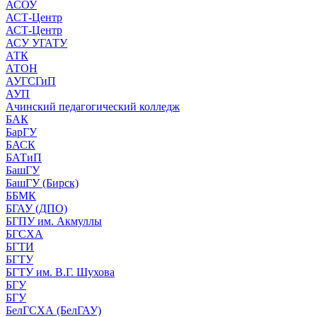
АСОУ
АСТ-Центр
АСТ-Центр
АСУ УГАТУ
АТК
АТОН
АУГСГиП
АУП
Ачинский педагогический колледж
БАК
БарГУ
БАСК
БАТиП
БашГУ
БашГУ (Бирск)
ББМК
БГАУ (ДПО)
БГПУ им. Акмуллы
БГСХА
БГТИ
БГТУ
БГТУ им. В.Г. Шухова
БГУ
БГУ
БелГСХА (БелГАУ)