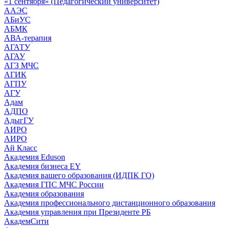
«1 сентября» (Педагогический университет)
ААЭС
АБиУС
АБМК
АВА-терапия
АГАТУ
АГАУ
АГЗ МЧС
АГИК
АГПУ
АГУ
Адам
АДПО
АдыгГУ
АИРО
АИРО
Ай Класс
Академия Eduson
Академия бизнеса EY
Академия вашего образования (ИДПК ГО)
Академия ГПС МЧС России
Академия образования
Академия профессионального дистанционного образования
Академия управления при Президенте РБ
АкадемСити