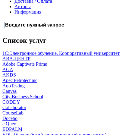
Доставка / Оплата
Авторы
Информация
Список услуг
1С:Электронное обучение. Корпоративный университет
ABA-ЦЕНТР
Adobe Captivate Prime
AGA
AKDS
Apec Petrotechnic
AqoTesting
Canvas
City Business School
CODDY
Collaborator
CourseLab
Docebo
e.Queo
EDPALM
EDU (Европейский дистанционный университет)