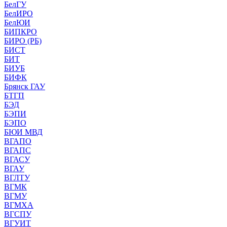
БелГУ
БелИРО
БелЮИ
БИПКРО
БИРО (РБ)
БИСТ
БИТ
БИУБ
БИФК
Брянск ГАУ
БТГП
БЭД
БЭПИ
БЭПО
БЮИ МВД
ВГАПО
ВГАПС
ВГАСУ
ВГАУ
ВГЛТУ
ВГМК
ВГМУ
ВГМХА
ВГСПУ
ВГУИТ