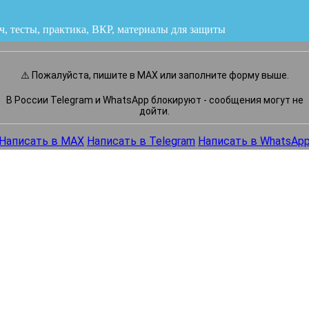
ч, тесты, практика, ВКР
или напишите нам прямо сейчас
⚠️ Пожалуйста, пишите в MAX или заполните форму выше.
В России Telegram и WhatsApp блокируют - сообщения могут не
дойти.
Написать в MAX
Написать в Telegram
Написать в WhatsAp