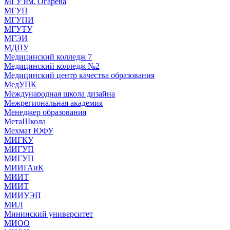
МГУ им. Огарева
МГУП
МГУПИ
МГУТУ
МГЭИ
МДПУ
Медицинский колледж 7
Медицинский колледж №2
Медицинский центр качества образования
МедУПК
Международная школа дизайна
Межрегиональная академия
Менеджер образования
МетаШкола
Мехмат ЮФУ
МИГКУ
МИГУП
МИГУП
МИИГАиК
МИИТ
МИИТ
МИИУЭП
МИЛ
Мининский университет
МИОО