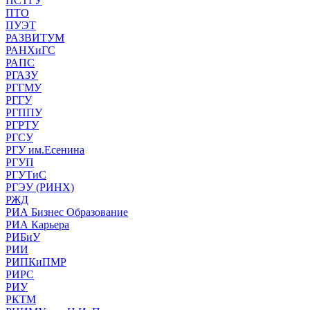
ПСТГУ
ПТО
ПУЭТ
РАЗВИТУМ
РАНХиГС
РАПС
РГАЗУ
РГГМУ
РГГУ
РГППУ
РГРТУ
РГСУ
РГУ им.Есенина
РГУП
РГУТиС
РГЭУ (РИНХ)
РЖД
РИА Бизнес Образование
РИА Карьера
РИБиУ
РИИ
РИПКиПМР
РИРС
РИУ
РКТМ