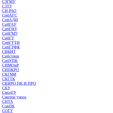
СЗГМУ
СЗТУ
СИ РАО
СибАГС
СибАДИ
СибГАУ
СибГИУ
СибГМУ
СибГУ
СибГУТИ
СибГУФК
СИБИТ
Сибстрин
СибУПК
СИМОиР
СИПКРО
СКГМИ
СКГТК
СКИРО ПК И ПРО
СКУ
СмолГУ
Смотри учись
СНТА
СовПК
СОГУ