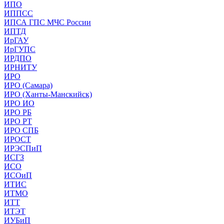
ИПО
ИППСС
ИПСА ГПС МЧС России
ИПТД
ИрГАУ
ИрГУПС
ИРДПО
ИРНИТУ
ИРО
ИРО (Самара)
ИРО (Ханты-Манскийск)
ИРО ИО
ИРО РБ
ИРО РТ
ИРО СПБ
ИРОСТ
ИРЭСПиП
ИСГЗ
ИСО
ИСОиП
ИТИС
ИТМО
ИТТ
ИТЭТ
ИУБиП