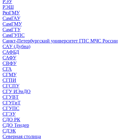
РЭУ
РЭШ
РязГМУ
СамГАУ
СамГМУ
СамГТУ
СамГУПС
Санкт-Петербургский университет ГПС МЧС России
САУ (Дубна)
САФБД
САФУ
СВФУ
СГА
СГМУ
СГПИ
СГСПУ
СГУ ИЭиДО
СГУВТ
СГУГиТ
СГУПС
СГЭУ
СДО РК
СДО Тендер
СДЭК
Северная столица