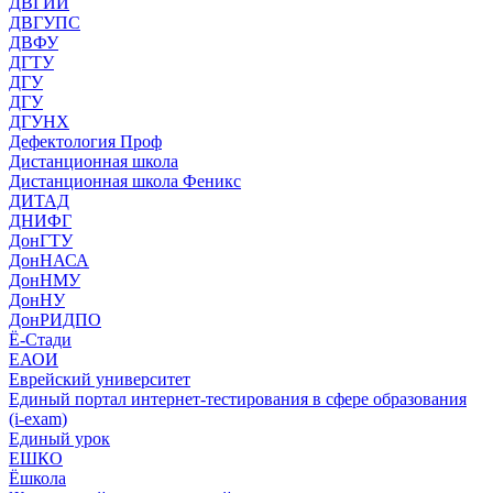
ДВГИИ
ДВГУПС
ДВФУ
ДГТУ
ДГУ
ДГУ
ДГУНХ
Дефектология Проф
Дистанционная школа
Дистанционная школа Феникс
ДИТАД
ДНИФГ
ДонГТУ
ДонНАСА
ДонНМУ
ДонНУ
ДонРИДПО
Ё-Стади
ЕАОИ
Еврейский университет
Единый портал интернет-тестирования в сфере образования
(i-exam)
Единый урок
ЕШКО
Ёшкола