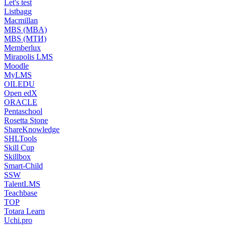
Let's test
Listbagg
Macmillan
MBS (MBA)
MBS (МТИ)
Memberlux
Mirapolis LMS
Moodle
MyLMS
OILEDU
Open edX
ORACLE
Pentaschool
Rosetta Stone
ShareKnowledge
SHLTools
Skill Cup
Skillbox
Smart-Child
SSW
TalentLMS
Teachbase
TOP
Totara Learn
Uchi.pro