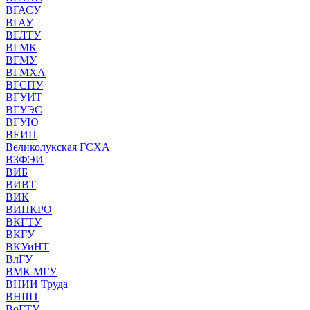
ВГАСУ
ВГАУ
ВГЛТУ
ВГМК
ВГМУ
ВГМХА
ВГСПУ
ВГУИТ
ВГУЭС
ВГУЮ
ВЕИП
Великолукская ГСХА
ВЗФЭИ
ВИБ
ВИВТ
ВИК
ВИПКРО
ВКГТУ
ВКГУ
ВКУиНТ
ВлГУ
ВМК МГУ
ВНИИ Труда
ВНШТ
ВоГТУ