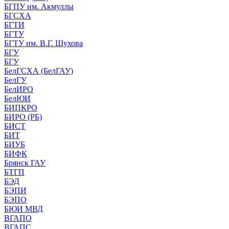
БГПУ им. Акмуллы
БГСХА
БГТИ
БГТУ
БГТУ им. В.Г. Шухова
БГУ
БГУ
БелГСХА (БелГАУ)
БелГУ
БелИРО
БелЮИ
БИПКРО
БИРО (РБ)
БИСТ
БИТ
БИУБ
БИФК
Брянск ГАУ
БТГП
БЭД
БЭПИ
БЭПО
БЮИ МВД
ВГАПО
ВГАПС