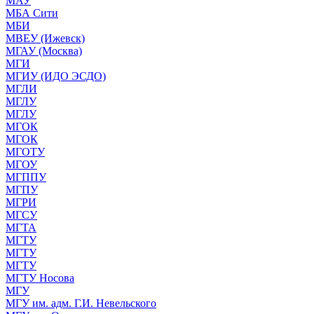
МАУ
МБА Сити
МБИ
МВЕУ (Ижевск)
МГАУ (Москва)
МГИ
МГИУ (ИДО ЭСДО)
МГЛИ
МГЛУ
МГЛУ
МГОК
МГОК
МГОТУ
МГОУ
МГППУ
МГПУ
МГРИ
МГСУ
МГТА
МГТУ
МГТУ
МГТУ
МГТУ Носова
МГУ
МГУ им. адм. Г.И. Невельского