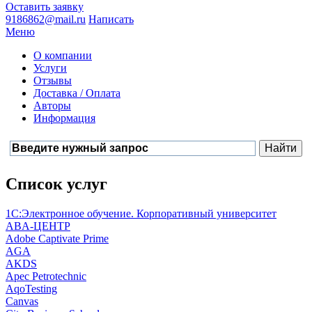
Оставить заявку
9186862@mail.ru
Написать
Меню
О компании
Услуги
Отзывы
Доставка / Оплата
Авторы
Информация
Список услуг
1С:Электронное обучение. Корпоративный университет
ABA-ЦЕНТР
Adobe Captivate Prime
AGA
AKDS
Apec Petrotechnic
AqoTesting
Canvas