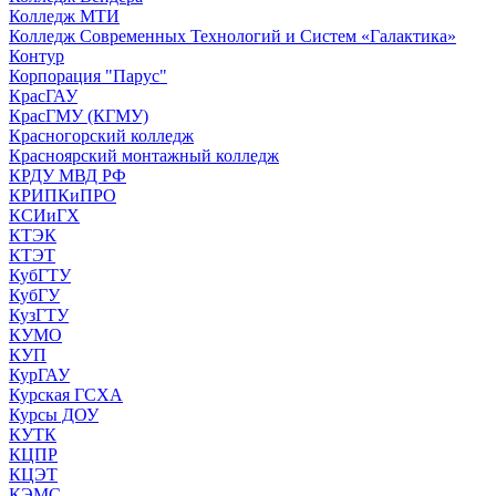
Колледж МТИ
Колледж Современных Технологий и Систем «Галактика»
Контур
Корпорация "Парус"
КрасГАУ
КрасГМУ (КГМУ)
Красногорский колледж
Красноярский монтажный колледж
КРДУ МВД РФ
КРИПКиПРО
КСИиГХ
КТЭК
КТЭТ
КубГТУ
КубГУ
КузГТУ
КУМО
КУП
КурГАУ
Курская ГСХА
Курсы ДОУ
КУТК
КЦПР
КЦЭТ
КЭМС