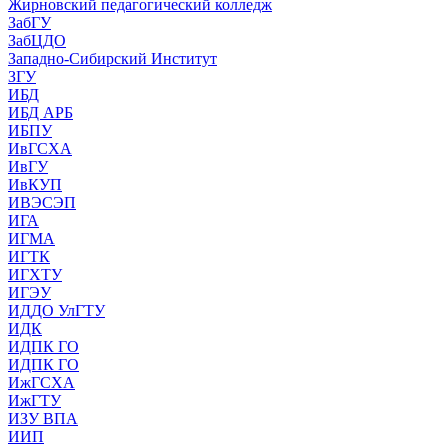
Жирновский педагогический колледж
ЗабГУ
ЗабЦДО
Западно-Сибирский Институт
ЗГУ
ИБД
ИБД АРБ
ИБПУ
ИвГСХА
ИвГУ
ИвКУП
ИВЭСЭП
ИГА
ИГМА
ИГТК
ИГХТУ
ИГЭУ
ИДДО УлГТУ
ИДК
ИДПК ГО
ИДПК ГО
ИжГСХА
ИжГТУ
ИЗУ ВПА
ИИП