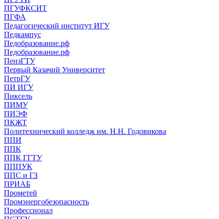
ПГУФКСИТ
ПГФА
Педагогический институт ИГУ
Педкампус
Педобразование.рф
Педобразование.рф
ПензГТУ
Первый Казачий Университет
ПетрГУ
ПИ ИГУ
Пиксель
ПИМУ
ПИЭФ
ПКЖТ
Политехнический колледж им. Н.Н. Годовикова
ППИ
ППК
ППК ГГТУ
ПППУК
ППС и ГЗ
ПРИАБ
Прометей
Промэнергобезопасность
Профессионал