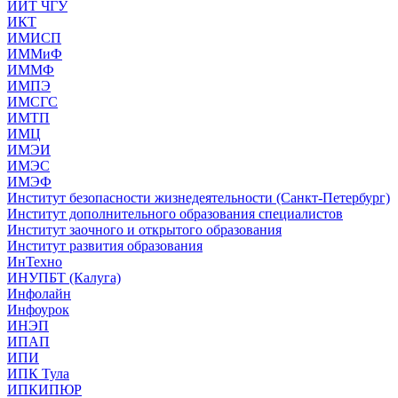
ИИТ ЧГУ
ИКТ
ИМИСП
ИММиФ
ИММФ
ИМПЭ
ИМСГС
ИМТП
ИМЦ
ИМЭИ
ИМЭС
ИМЭФ
Институт безопасности жизнедеятельности (Санкт-Петербург)
Институт дополнительного образования специалистов
Институт заочного и открытого образования
Институт развития образования
ИнТехно
ИНУПБТ (Калуга)
Инфолайн
Инфоурок
ИНЭП
ИПАП
ИПИ
ИПК Тула
ИПКИПЮР