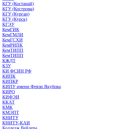
КГУ (Костанай)
КГУ (Кострома)
КГУ (Курган)
КГУ (Курск)
КГЭУ
КемГИК
КемГМЛИ
КемГСХИ
КемРИПК
КемТИПП
КемТИПП
КЖДТ
КЗУ
КИ ФСИН РФ
КИПК
КИПКР
КИПУ имени Февзи Якубова
КИРО
КИФЭИ
ККАТ
КМК
КМЭПТ
КНИТУ
КНИТУ-КАИ
Колледж Вейдера