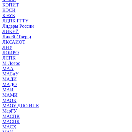
КЭПИТ
КЭСИ
КЭУК
ЛДПК ГГТУ
Лидеры России
ЛИКЕЙ
Ликей (Тверь)
ЛКСАИОТ
ЛНУ
ЛОИРО
ЛСПК
М-Логос
МАА
МАБиУ
МАДИ
МАДО
МАИ
МАМИ
МАОК
МАОУ ДПО ИПК
МарГУ
МАСПК
МАСПК
МАСХ