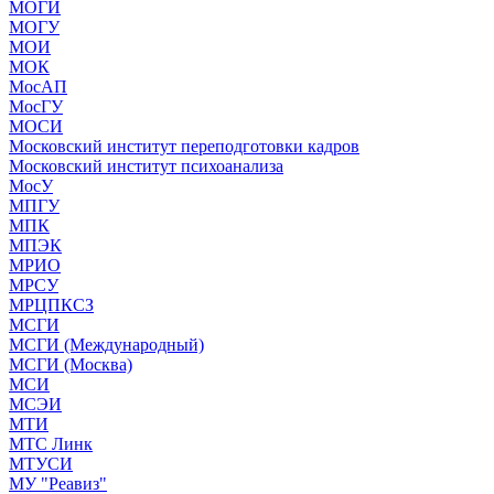
МОГИ
МОГУ
МОИ
МОК
МосАП
МосГУ
МОСИ
Московский институт переподготовки кадров
Московский институт психоанализа
МосУ
МПГУ
МПК
МПЭК
МРИО
МРСУ
МРЦПКСЗ
МСГИ
МСГИ (Международный)
МСГИ (Москва)
МСИ
МСЭИ
МТИ
МТС Линк
МТУСИ
МУ "Реавиз"