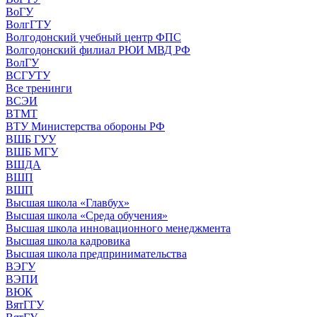
ВоГУ
ВолгГТУ
Волгодонский учебный центр ФПС
Волгодонский филиал РЮИ МВД РФ
ВолГУ
ВСГУТУ
Все тренинги
ВСЭИ
ВТМТ
ВТУ Министерства обороны РФ
ВШБ ГУУ
ВШБ МГУ
ВШДА
ВШП
ВШП
Высшая школа «Главбух»
Высшая школа «Среда обучения»
Высшая школа инновационного менеджмента
Высшая школа кадровика
Высшая школа предпринимательства
ВЭГУ
ВЭПИ
ВЮК
ВятГГУ