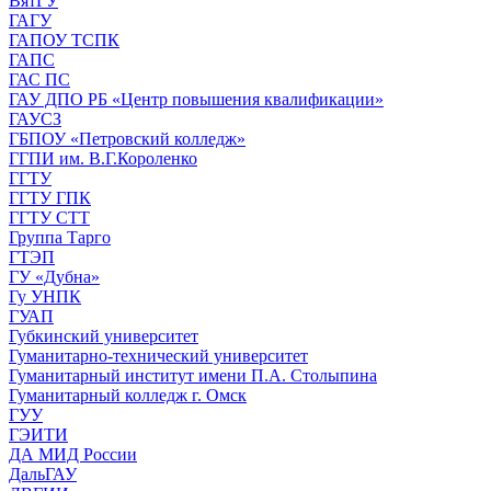
ВятГУ
ГАГУ
ГАПОУ ТСПК
ГАПС
ГАС ПС
ГАУ ДПО РБ «Центр повышения квалификации»
ГАУСЗ
ГБПОУ «Петровский колледж»
ГГПИ им. В.Г.Короленко
ГГТУ
ГГТУ ГПК
ГГТУ СТТ
Группа Тарго
ГТЭП
ГУ «Дубна»
Гу УНПК
ГУАП
Губкинский университет
Гуманитарно-технический университет
Гуманитарный институт имени П.А. Столыпина
Гуманитарный колледж г. Омск
ГУУ
ГЭИТИ
ДА МИД России
ДальГАУ