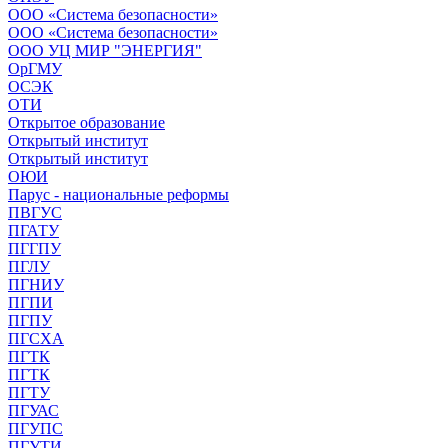
ООО «Система безопасности»
ООО «Система безопасности»
ООО УЦ МИР "ЭНЕРГИЯ"
ОрГМУ
ОСЭК
ОТИ
Открытое образование
Открытый институт
Открытый институт
ОЮИ
Парус - национальные реформы
ПВГУС
ПГАТУ
ПГГПУ
ПГЛУ
ПГНИУ
ПГПИ
ПГПУ
ПГСХА
ПГТК
ПГТК
ПГТУ
ПГУАС
ПГУПС
ПГУТИ