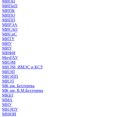
МИОЦ
МИПиП
МИПК
МИПО
МИПП
МИРЭА
МИСАО
МИСиС
МИТУ
МИУ
МИУ
МИФИ
МичГАУ
МИЭМ
МИЭМ, ИМЭС и КСУ
МИЭП
МИЭПП
МИЭТ
МК им. Бехтерева
МК им. В.М.Бехтерева
МКБТ
ММА
МНУ
МНЭПУ
МНЮИ