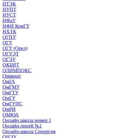
НТЭК
НУПТ
НУСТ
НФаУ
НФИ КемГУ
НХТК
ОГПУ
ОГУ
ОГУ (Орел)
ОГУЭТ
ОГЭУ
ОКБИТ
ОЛИМПОКС
Омавиат
ОмГА
ОмГМУ
ОмГТУ
ОмГУ
ОмГУПС
ОмРИ
ОМЮА
Онлайн школа номер 1
Онлайн-лицей №1
Онлайн-школа Синергия
ОНЭУ