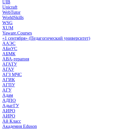
UIB
Unicraft
WebTutor
WorldSkills
WSG
XUM
Yaware.Courses
«1 сентября» (Педагогический университет)
ААЭС
АБиУС
АБМК
АВА-терапия
АГАТУ
АГАУ
АГЗ МЧС
АГИК
АГПУ
АГУ
Адам
АДПО
АдыгГУ
АИРО
АИРО
Ай Класс
Академия Eduson