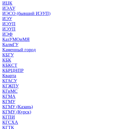
ИЦК
ИЭАУ
ИЭСО (бывший ИЭУП)
ИЭУ
ИЭУП
ИЭУП
ИЭФ
КазУМОиМЯ
КалмГУ
Каменный город
КБГУ
КБК
КБКСТ
КБРЦНПР
Кварта
КГАСУ
КГЖПУ
КГиМС
КГМА
КГМУ
КГМУ (Казань)
КГМУ (Курск)
КГПИ
КГСХА
КГТК