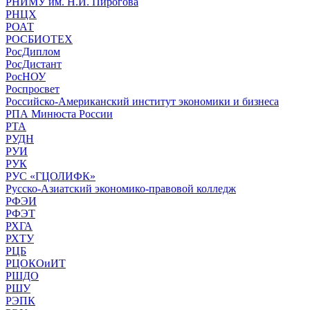
РНИМУ им. Н.И. Пирогова
РНЦХ
РОАТ
РОСБИОТЕХ
РосДиплом
РосДистант
РосНОУ
Роспросвет
Российско-Американский институт экономики и бизнеса
РПА Минюста России
РТА
РУДН
РУИ
РУК
РУС «ГЦОЛИФК»
Русско-Азиатский экономико-правовой колледж
РФЭИ
РФЭТ
РХГА
РХТУ
РЦБ
РЦОКОиИТ
РШДО
РШУ
РЭПК