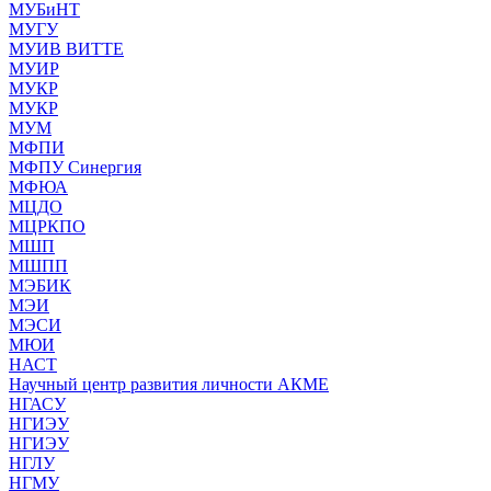
МУБиНТ
МУГУ
МУИВ ВИТТЕ
МУИР
МУКР
МУКР
МУМ
МФПИ
МФПУ Синергия
МФЮА
МЦДО
МЦРКПО
МШП
МШПП
МЭБИК
МЭИ
МЭСИ
МЮИ
НАСТ
Научный центр развития личности АКМЕ
НГАСУ
НГИЭУ
НГИЭУ
НГЛУ
НГМУ