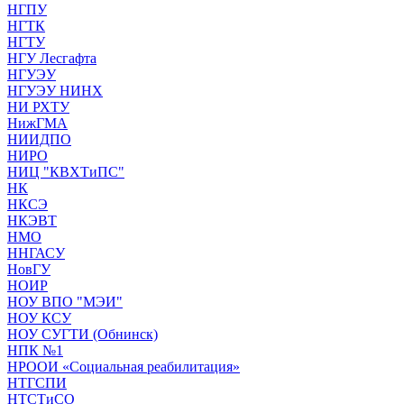
НГПУ
НГТК
НГТУ
НГУ Лесгафта
НГУЭУ
НГУЭУ НИНХ
НИ РХТУ
НижГМА
НИИДПО
НИРО
НИЦ "КВХТиПС"
НК
НКСЭ
НКЭВТ
НМО
ННГАСУ
НовГУ
НОИР
НОУ ВПО "МЭИ"
НОУ КСУ
НОУ СУГТИ (Обнинск)
НПК №1
НРООИ «Социальная реабилитация»
НТГСПИ
НТСТиСО