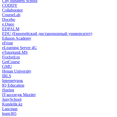
City Business School
CODDY
Collaborator
CourseLab
Docebo
e.Queo
EDPALM
EDU (Европейский дистанционный университет)
Eduson Academy
eFront
eLearning Server 4G
eTutoriumLMS
Foxford.ru
GetCourse
GMU
Henan University
IBLS
Internetурок
IQ Education
iSpring
IT-колледж Maxitet
JunySchool
Kundelik.kz
Lancman
learn365