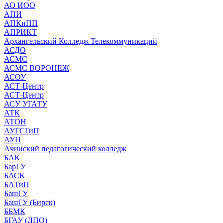
АО ИОО
АПИ
АПКиПП
АПРИКТ
Архангельский Колледж Телекоммуникаций
АСДО
АСМС
АСМС ВОРОНЕЖ
АСОУ
АСТ-Центр
АСТ-Центр
АСУ УГАТУ
АТК
АТОН
АУГСГиП
АУП
Ачинский педагогический колледж
БАК
БарГУ
БАСК
БАТиП
БашГУ
БашГУ (Бирск)
ББМК
БГАУ (ДПО)