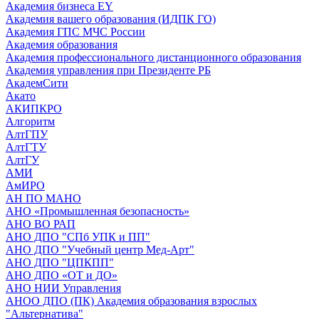
Академия бизнеса EY
Академия вашего образования (ИДПК ГО)
Академия ГПС МЧС России
Академия образования
Академия профессионального дистанционного образования
Академия управления при Президенте РБ
АкадемСити
Акато
АКИПКРО
Алгоритм
АлтГПУ
АлтГТУ
АлтГУ
АМИ
АмИРО
АН ПО МАНО
АНО «Промышленная безопасность»
АНО ВО РАП
АНО ДПО "СПб УПК и ПП"
АНО ДПО "Учебный центр Мед-Арт"
АНО ДПО "ЦПКПП"
АНО ДПО «ОТ и ДО»
АНО НИИ Управления
АНОО ДПО (ПК) Академия образования взрослых
"Альтернатива"