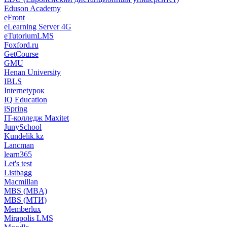
Eduson Academy
eFront
eLearning Server 4G
eTutoriumLMS
Foxford.ru
GetCourse
GMU
Henan University
IBLS
Internetурок
IQ Education
iSpring
IT-колледж Maxitet
JunySchool
Kundelik.kz
Lancman
learn365
Let's test
Listbagg
Macmillan
MBS (MBA)
MBS (МТИ)
Memberlux
Mirapolis LMS