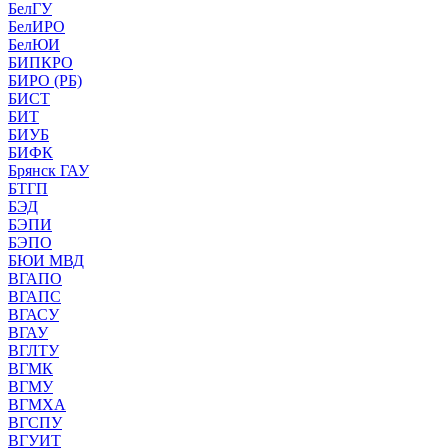
БелГУ
БелИРО
БелЮИ
БИПКРО
БИРО (РБ)
БИСТ
БИТ
БИУБ
БИФК
Брянск ГАУ
БТГП
БЭД
БЭПИ
БЭПО
БЮИ МВД
ВГАПО
ВГАПС
ВГАСУ
ВГАУ
ВГЛТУ
ВГМК
ВГМУ
ВГМХА
ВГСПУ
ВГУИТ