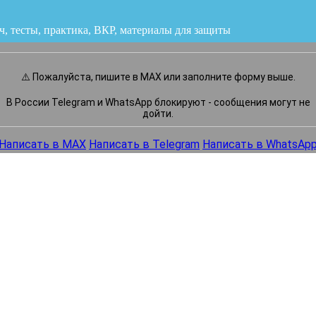
ч, тесты, практика, ВКР
или напишите нам прямо сейчас
⚠️ Пожалуйста, пишите в MAX или заполните форму выше.
В России Telegram и WhatsApp блокируют - сообщения могут не
дойти.
Написать в MAX
Написать в Telegram
Написать в WhatsAp