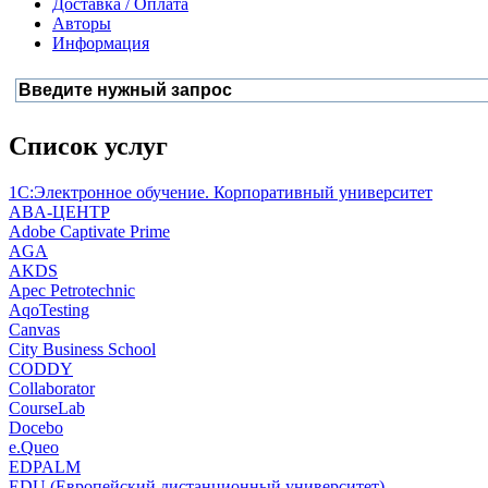
Доставка / Оплата
Авторы
Информация
Список услуг
1С:Электронное обучение. Корпоративный университет
ABA-ЦЕНТР
Adobe Captivate Prime
AGA
AKDS
Apec Petrotechnic
AqoTesting
Canvas
City Business School
CODDY
Collaborator
CourseLab
Docebo
e.Queo
EDPALM
EDU (Европейский дистанционный университет)