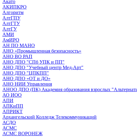
Акато
АКИПКРО
Алгоритм
АлтГПУ
АлтГТУ
АлтГУ
АМИ
АмИРО
АН ПО МАНО
АНО «Промышленная безопасность»
АНО ВО РАП
АНО ДПО "СПб УПК и ПП"
АНО ДПО "Учебный центр Мед-Арт"
АНО ДПО "ЦПКПП"
АНО ДПО «ОТ и ДО»
АНО НИИ Управления
АНОО ДПО (ПК) Академия образования взрослых "Альтернат
АО ИОО
АПИ
АПКиПП
АПРИКТ
Архангельский Колледж Телекоммуникаций
АСДО
АСМС
АСМС ВОРОНЕЖ