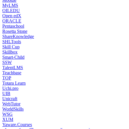
Moodle
MyLMS
OILEDU
Open edX
ORACLE
Pentaschool
Rosetta Stone
ShareKnowledge
SHLTools
Skill Cup
Skillbox
Smart-Child
SSW
TalentLMS
Teachbase
TOP
Totara Learn
Uchi.pro
UIB
Unicraft
WebTutor
WorldSkills
WSG
XUM
Yaware.Courses