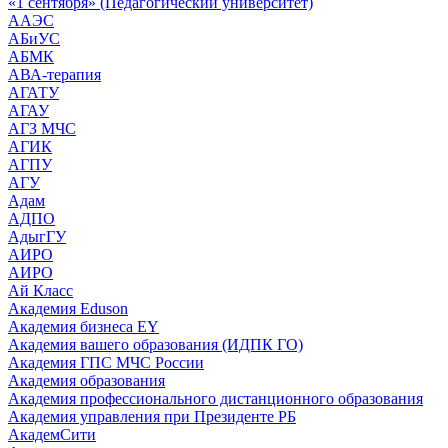
«1 сентября» (Педагогический университет)
ААЭС
АБиУС
АБМК
АВА-терапия
АГАТУ
АГАУ
АГЗ МЧС
АГИК
АГПУ
АГУ
Адам
АДПО
АдыгГУ
АИРО
АИРО
Ай Класс
Академия Eduson
Академия бизнеса EY
Академия вашего образования (ИДПК ГО)
Академия ГПС МЧС России
Академия образования
Академия профессионального дистанционного образования
Академия управления при Президенте РБ
АкадемСити