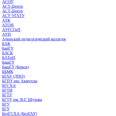
АСОУ
АСТ-Центр
АСТ-Центр
АСУ УГАТУ
АТК
АТОН
АУГСГиП
АУП
Ачинский педагогический колледж
БАК
БарГУ
БАСК
БАТиП
БашГУ
БашГУ (Бирск)
ББМК
БГАУ (ДПО)
БГПУ им. Акмуллы
БГСХА
БГТИ
БГТУ
БГТУ им. В.Г. Шухова
БГУ
БГУ
БелГСХА (БелГАУ)