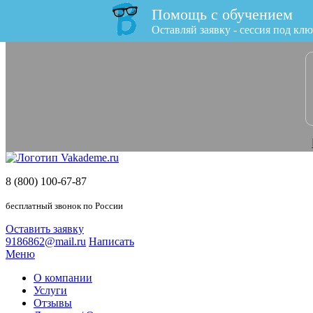
Помощь с обучением
x
Оставляй заявку - сессия под клю
8 (800) 100-67-87
бесплатный звонок по России
Оставить заявку
9186862@mail.ru
Написать
Меню
О компании
Услуги
Отзывы