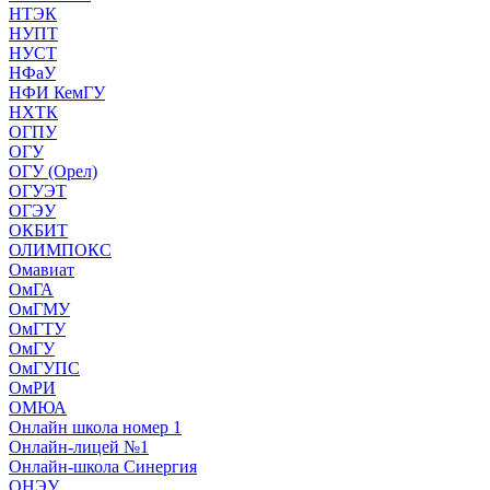
НТЭК
НУПТ
НУСТ
НФаУ
НФИ КемГУ
НХТК
ОГПУ
ОГУ
ОГУ (Орел)
ОГУЭТ
ОГЭУ
ОКБИТ
ОЛИМПОКС
Омавиат
ОмГА
ОмГМУ
ОмГТУ
ОмГУ
ОмГУПС
ОмРИ
ОМЮА
Онлайн школа номер 1
Онлайн-лицей №1
Онлайн-школа Синергия
ОНЭУ