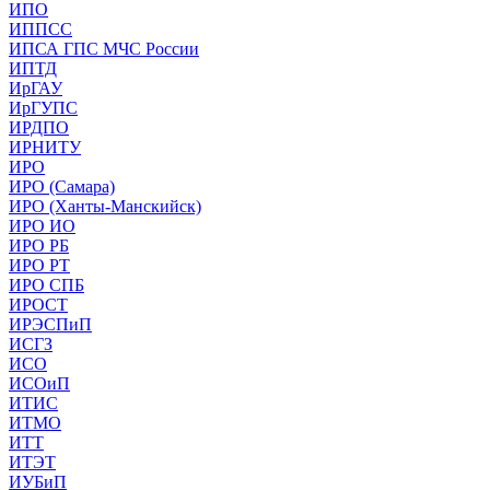
ИПО
ИППСС
ИПСА ГПС МЧС России
ИПТД
ИрГАУ
ИрГУПС
ИРДПО
ИРНИТУ
ИРО
ИРО (Самара)
ИРО (Ханты-Манскийск)
ИРО ИО
ИРО РБ
ИРО РТ
ИРО СПБ
ИРОСТ
ИРЭСПиП
ИСГЗ
ИСО
ИСОиП
ИТИС
ИТМО
ИТТ
ИТЭТ
ИУБиП