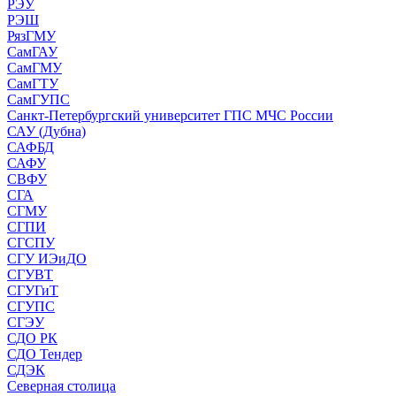
РЭУ
РЭШ
РязГМУ
СамГАУ
СамГМУ
СамГТУ
СамГУПС
Санкт-Петербургский университет ГПС МЧС России
САУ (Дубна)
САФБД
САФУ
СВФУ
СГА
СГМУ
СГПИ
СГСПУ
СГУ ИЭиДО
СГУВТ
СГУГиТ
СГУПС
СГЭУ
СДО РК
СДО Тендер
СДЭК
Северная столица