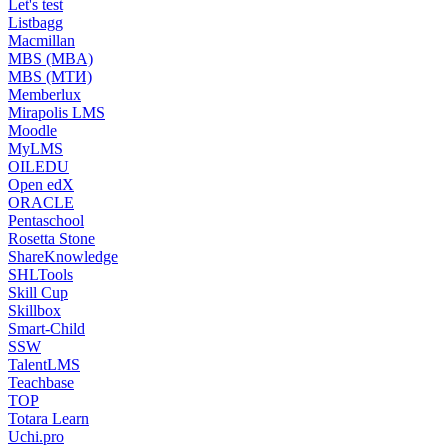
Let's test
Listbagg
Macmillan
MBS (MBA)
MBS (МТИ)
Memberlux
Mirapolis LMS
Moodle
MyLMS
OILEDU
Open edX
ORACLE
Pentaschool
Rosetta Stone
ShareKnowledge
SHLTools
Skill Cup
Skillbox
Smart-Child
SSW
TalentLMS
Teachbase
TOP
Totara Learn
Uchi.pro