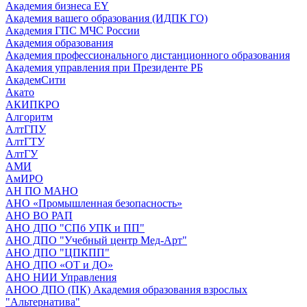
Академия бизнеса EY
Академия вашего образования (ИДПК ГО)
Академия ГПС МЧС России
Академия образования
Академия профессионального дистанционного образования
Академия управления при Президенте РБ
АкадемСити
Акато
АКИПКРО
Алгоритм
АлтГПУ
АлтГТУ
АлтГУ
АМИ
АмИРО
АН ПО МАНО
АНО «Промышленная безопасность»
АНО ВО РАП
АНО ДПО "СПб УПК и ПП"
АНО ДПО "Учебный центр Мед-Арт"
АНО ДПО "ЦПКПП"
АНО ДПО «ОТ и ДО»
АНО НИИ Управления
АНОО ДПО (ПК) Академия образования взрослых
"Альтернатива"