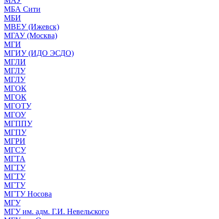
МАУ
МБА Сити
МБИ
МВЕУ (Ижевск)
МГАУ (Москва)
МГИ
МГИУ (ИДО ЭСДО)
МГЛИ
МГЛУ
МГЛУ
МГОК
МГОК
МГОТУ
МГОУ
МГППУ
МГПУ
МГРИ
МГСУ
МГТА
МГТУ
МГТУ
МГТУ
МГТУ Носова
МГУ
МГУ им. адм. Г.И. Невельского