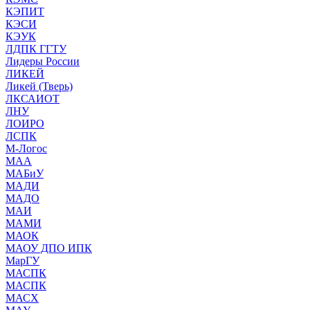
КЭПИТ
КЭСИ
КЭУК
ЛДПК ГГТУ
Лидеры России
ЛИКЕЙ
Ликей (Тверь)
ЛКСАИОТ
ЛНУ
ЛОИРО
ЛСПК
М-Логос
МАА
МАБиУ
МАДИ
МАДО
МАИ
МАМИ
МАОК
МАОУ ДПО ИПК
МарГУ
МАСПК
МАСПК
МАСХ