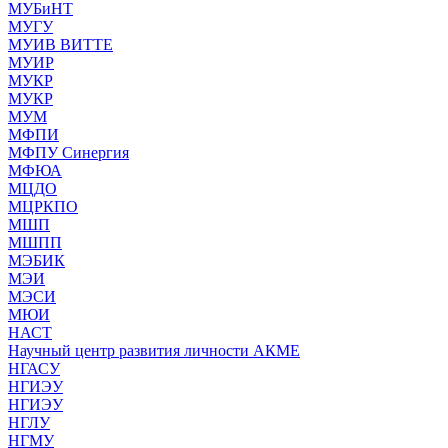
МУБиНТ
МУГУ
МУИВ ВИТТЕ
МУИР
МУКР
МУКР
МУМ
МФПИ
МФПУ Синергия
МФЮА
МЦДО
МЦРКПО
МШП
МШПП
МЭБИК
МЭИ
МЭСИ
МЮИ
НАСТ
Научный центр развития личности АКМЕ
НГАСУ
НГИЭУ
НГИЭУ
НГЛУ
НГМУ