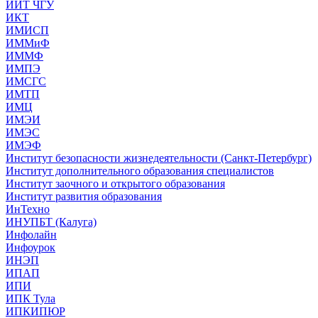
ИИТ ЧГУ
ИКТ
ИМИСП
ИММиФ
ИММФ
ИМПЭ
ИМСГС
ИМТП
ИМЦ
ИМЭИ
ИМЭС
ИМЭФ
Институт безопасности жизнедеятельности (Санкт-Петербург)
Институт дополнительного образования специалистов
Институт заочного и открытого образования
Институт развития образования
ИнТехно
ИНУПБТ (Калуга)
Инфолайн
Инфоурок
ИНЭП
ИПАП
ИПИ
ИПК Тула
ИПКИПЮР