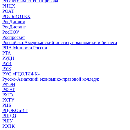
РНИМУ им. Н.И. Пирогова
РНЦХ
РОАТ
РОСБИОТЕХ
РосДиплом
РосДистант
РосНОУ
Роспросвет
Российско-Американский институт экономики и бизнеса
РПА Минюста России
РТА
РУДН
РУИ
РУК
РУС «ГЦОЛИФК»
Русско-Азиатский экономико-правовой колледж
РФЭИ
РФЭТ
РХГА
РХТУ
РЦБ
РЦОКОиИТ
РШДО
РШУ
РЭПК