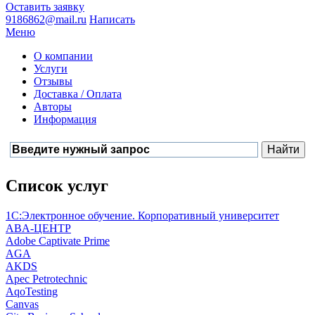
Оставить заявку
9186862@mail.ru
Написать
Меню
О компании
Услуги
Отзывы
Доставка / Оплата
Авторы
Информация
Список услуг
1С:Электронное обучение. Корпоративный университет
ABA-ЦЕНТР
Adobe Captivate Prime
AGA
AKDS
Apec Petrotechnic
AqoTesting
Canvas