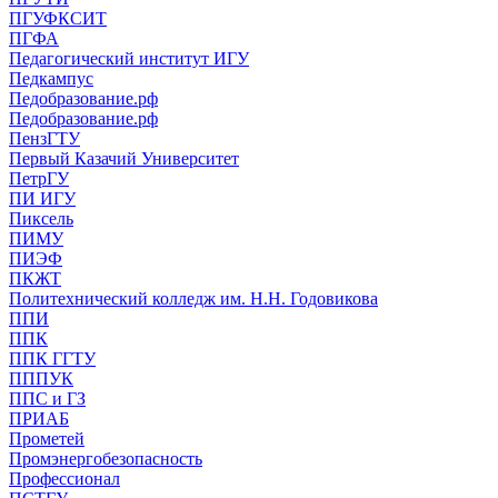
ПГУФКСИТ
ПГФА
Педагогический институт ИГУ
Педкампус
Педобразование.рф
Педобразование.рф
ПензГТУ
Первый Казачий Университет
ПетрГУ
ПИ ИГУ
Пиксель
ПИМУ
ПИЭФ
ПКЖТ
Политехнический колледж им. Н.Н. Годовикова
ППИ
ППК
ППК ГГТУ
ПППУК
ППС и ГЗ
ПРИАБ
Прометей
Промэнергобезопасность
Профессионал