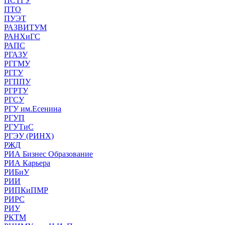
ПСТГУ
ПТО
ПУЭТ
РАЗВИТУМ
РАНХиГС
РАПС
РГАЗУ
РГГМУ
РГГУ
РГППУ
РГРТУ
РГСУ
РГУ им.Есенина
РГУП
РГУТиС
РГЭУ (РИНХ)
РЖД
РИА Бизнес Образование
РИА Карьера
РИБиУ
РИИ
РИПКиПМР
РИРС
РИУ
РКТМ