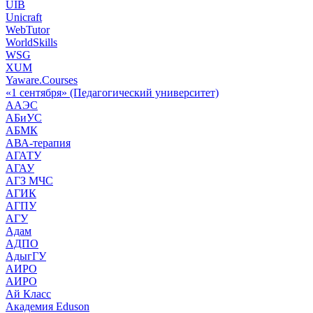
UIB
Unicraft
WebTutor
WorldSkills
WSG
XUM
Yaware.Courses
«1 сентября» (Педагогический университет)
ААЭС
АБиУС
АБМК
АВА-терапия
АГАТУ
АГАУ
АГЗ МЧС
АГИК
АГПУ
АГУ
Адам
АДПО
АдыгГУ
АИРО
АИРО
Ай Класс
Академия Eduson