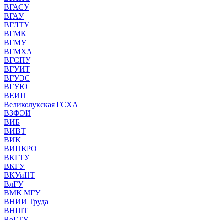
ВГАСУ
ВГАУ
ВГЛТУ
ВГМК
ВГМУ
ВГМХА
ВГСПУ
ВГУИТ
ВГУЭС
ВГУЮ
ВЕИП
Великолукская ГСХА
ВЗФЭИ
ВИБ
ВИВТ
ВИК
ВИПКРО
ВКГТУ
ВКГУ
ВКУиНТ
ВлГУ
ВМК МГУ
ВНИИ Труда
ВНШТ
ВоГТУ