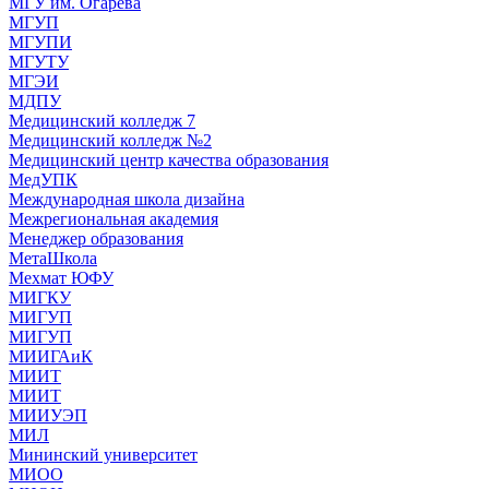
МГУ им. Огарева
МГУП
МГУПИ
МГУТУ
МГЭИ
МДПУ
Медицинский колледж 7
Медицинский колледж №2
Медицинский центр качества образования
МедУПК
Международная школа дизайна
Межрегиональная академия
Менеджер образования
МетаШкола
Мехмат ЮФУ
МИГКУ
МИГУП
МИГУП
МИИГАиК
МИИТ
МИИТ
МИИУЭП
МИЛ
Мининский университет
МИОО