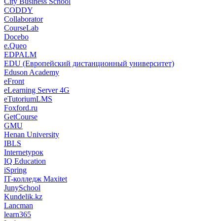
City Business School
CODDY
Collaborator
CourseLab
Docebo
e.Queo
EDPALM
EDU (Европейский дистанционный университет)
Eduson Academy
eFront
eLearning Server 4G
eTutoriumLMS
Foxford.ru
GetCourse
GMU
Henan University
IBLS
Internetурок
IQ Education
iSpring
IT-колледж Maxitet
JunySchool
Kundelik.kz
Lancman
learn365