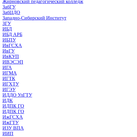
Жирновский педагогический колледж
ЗабГУ
ЗабЦДО
Западно-Сибирский Институт
ЗГУ
ИБД
ИБД АРБ
ИБПУ
ИвГСХА
ИвГУ
ИвКУП
ИВЭСЭП
ИГА
ИГМА
ИГТК
ИГХТУ
ИГЭУ
ИДДО УлГТУ
ИДК
ИДПК ГО
ИДПК ГО
ИжГСХА
ИжГТУ
ИЗУ ВПА
ИИП