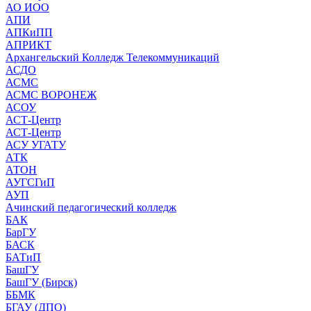
АО ИОО
АПИ
АПКиПП
АПРИКТ
Архангельский Колледж Телекоммуникаций
АСДО
АСМС
АСМС ВОРОНЕЖ
АСОУ
АСТ-Центр
АСТ-Центр
АСУ УГАТУ
АТК
АТОН
АУГСГиП
АУП
Ачинский педагогический колледж
БАК
БарГУ
БАСК
БАТиП
БашГУ
БашГУ (Бирск)
ББМК
БГАУ (ДПО)