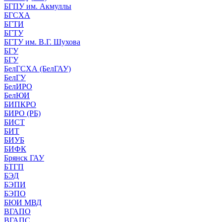
БГПУ им. Акмуллы
БГСХА
БГТИ
БГТУ
БГТУ им. В.Г. Шухова
БГУ
БГУ
БелГСХА (БелГАУ)
БелГУ
БелИРО
БелЮИ
БИПКРО
БИРО (РБ)
БИСТ
БИТ
БИУБ
БИФК
Брянск ГАУ
БТГП
БЭД
БЭПИ
БЭПО
БЮИ МВД
ВГАПО
ВГАПС