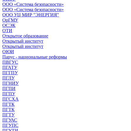
ООО «Система безопасности»
ООО «Система безопасности»
ООО УЦ МИР "ЭНЕРГИЯ"
ОрГМУ
ОСЭК
ОТИ
Открытое образование
Открытый институт
Открытый институт
ОЮИ
Парус - национальные реформы
ПВГУС
ПГАТУ
ПГГПУ
ПГЛУ
ПГНИУ
ПГПИ
ПГПУ
ПГСХА
ПГТК
ПГТК
ПГТУ
ПГУАС
ПГУПС
ПГУТИ