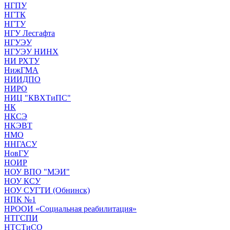
НГПУ
НГТК
НГТУ
НГУ Лесгафта
НГУЭУ
НГУЭУ НИНХ
НИ РХТУ
НижГМА
НИИДПО
НИРО
НИЦ "КВХТиПС"
НК
НКСЭ
НКЭВТ
НМО
ННГАСУ
НовГУ
НОИР
НОУ ВПО "МЭИ"
НОУ КСУ
НОУ СУГТИ (Обнинск)
НПК №1
НРООИ «Социальная реабилитация»
НТГСПИ
НТСТиСО