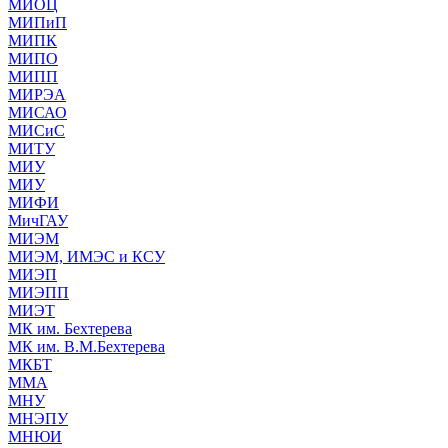
МИОЦ
МИПиП
МИПК
МИПО
МИПП
МИРЭА
МИСАО
МИСиС
МИТУ
МИУ
МИУ
МИФИ
МичГАУ
МИЭМ
МИЭМ, ИМЭС и КСУ
МИЭП
МИЭПП
МИЭТ
МК им. Бехтерева
МК им. В.М.Бехтерева
МКБТ
ММА
МНУ
МНЭПУ
МНЮИ