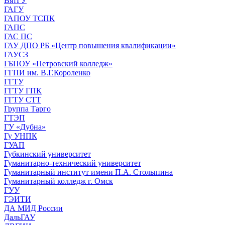
ВятГУ
ГАГУ
ГАПОУ ТСПК
ГАПС
ГАС ПС
ГАУ ДПО РБ «Центр повышения квалификации»
ГАУСЗ
ГБПОУ «Петровский колледж»
ГГПИ им. В.Г.Короленко
ГГТУ
ГГТУ ГПК
ГГТУ СТТ
Группа Тарго
ГТЭП
ГУ «Дубна»
Гу УНПК
ГУАП
Губкинский университет
Гуманитарно-технический университет
Гуманитарный институт имени П.А. Столыпина
Гуманитарный колледж г. Омск
ГУУ
ГЭИТИ
ДА МИД России
ДальГАУ