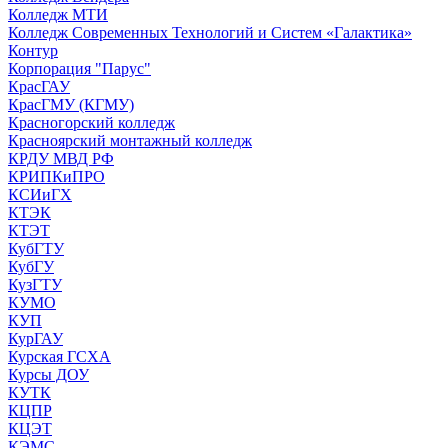
Колледж МТИ
Колледж Современных Технологий и Систем «Галактика»
Контур
Корпорация "Парус"
КрасГАУ
КрасГМУ (КГМУ)
Красногорский колледж
Красноярский монтажный колледж
КРДУ МВД РФ
КРИПКиПРО
КСИиГХ
КТЭК
КТЭТ
КубГТУ
КубГУ
КузГТУ
КУМО
КУП
КурГАУ
Курская ГСХА
Курсы ДОУ
КУТК
КЦПР
КЦЭТ
КЭМС