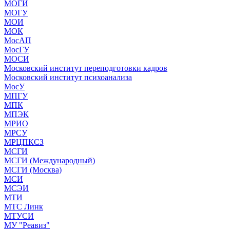
МОГИ
МОГУ
МОИ
МОК
МосАП
МосГУ
МОСИ
Московский институт переподготовки кадров
Московский институт психоанализа
МосУ
МПГУ
МПК
МПЭК
МРИО
МРСУ
МРЦПКСЗ
МСГИ
МСГИ (Международный)
МСГИ (Москва)
МСИ
МСЭИ
МТИ
МТС Линк
МТУСИ
МУ "Реавиз"