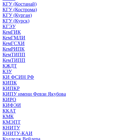
КГУ (Костанай)
КГУ (Кострома)
КГУ (Курган)
КГУ (Курск)
КГЭУ
КемГИК
КемГМЛИ
КемГСХИ
КемРИПК
КемТИПП
КемТИПП
КЖДТ
КЗУ
КИ ФСИН РФ
КИПК
КИПКР
КИПУ имени Февзи Якубова
КИРО
КИФЭИ
ККАТ
КМК
КМЭПТ
КНИТУ
КНИТУ-КАИ
Колледж Вейдера