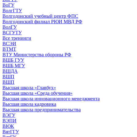
ВоГУ
ВолгГТУ
Волгодонский учебный центр ФПС
Волгодонский филиал РЮИ МВД РФ
ВолГУ
ВСГУТУ
Все тренинги
ВСЭИ
ВТМТ
ВТУ Министерства обороны РФ
ВШБ ГУУ
ВШБ МГУ
ВШДА
ВШП
ВШП
Высшая школа «Главбух»
Высшая школа «Среда обучения»
Высшая школа инновационного менеджмента
Высшая школа кадровика
Высшая школа предпринимательства
ВЭГУ
ВЭПИ
ВЮК
ВятГГУ