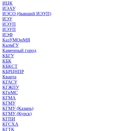
ИЦК
ИЭАУ
ИЭСО (бывший ИЭУП)
ИЭУ
ИЭУП
ИЭУП
ИЭФ
КазУМОиМЯ
КалмГУ
Каменный город
КБГУ
КБК
КБКСТ
КБРЦНПР
Кварта
КГАСУ
КГЖПУ
КГиМС
КГМА
КГМУ
КГМУ (Казань)
КГМУ (Курск)
КГПИ
КГСХА
КГТК