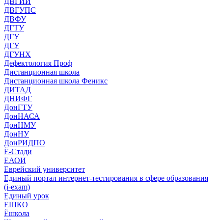
ДВГИИ
ДВГУПС
ДВФУ
ДГТУ
ДГУ
ДГУ
ДГУНХ
Дефектология Проф
Дистанционная школа
Дистанционная школа Феникс
ДИТАД
ДНИФГ
ДонГТУ
ДонНАСА
ДонНМУ
ДонНУ
ДонРИДПО
Ё-Стади
ЕАОИ
Еврейский университет
Единый портал интернет-тестирования в сфере образования
(i-exam)
Единый урок
ЕШКО
Ёшкола