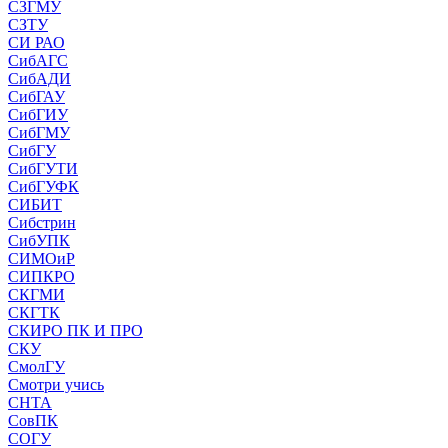
СЗГМУ
СЗТУ
СИ РАО
СибАГС
СибАДИ
СибГАУ
СибГИУ
СибГМУ
СибГУ
СибГУТИ
СибГУФК
СИБИТ
Сибстрин
СибУПК
СИМОиР
СИПКРО
СКГМИ
СКГТК
СКИРО ПК И ПРО
СКУ
СмолГУ
Смотри учись
СНТА
СовПК
СОГУ