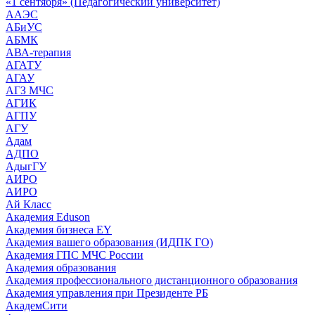
«1 сентября» (Педагогический университет)
ААЭС
АБиУС
АБМК
АВА-терапия
АГАТУ
АГАУ
АГЗ МЧС
АГИК
АГПУ
АГУ
Адам
АДПО
АдыгГУ
АИРО
АИРО
Ай Класс
Академия Eduson
Академия бизнеса EY
Академия вашего образования (ИДПК ГО)
Академия ГПС МЧС России
Академия образования
Академия профессионального дистанционного образования
Академия управления при Президенте РБ
АкадемСити