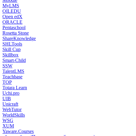
Moodle
MyLMS
OILEDU
Open edX
ORACLE
Pentaschool
Rosetta Stone
ShareKnowledge
SHLTools
Skill Cup
Skillbox
Smart-Child
SSW
TalentLMS
Teachbase
TOP
Totara Learn
Uchi.pro
UIB
Unicraft
WebTutor
WorldSkills
WSG
XUM
Yaware.Courses