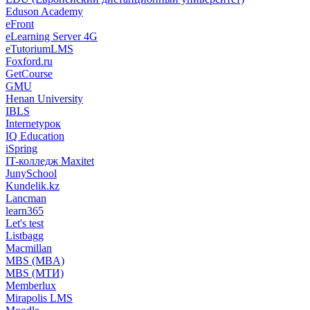
Eduson Academy
eFront
eLearning Server 4G
eTutoriumLMS
Foxford.ru
GetCourse
GMU
Henan University
IBLS
Internetурок
IQ Education
iSpring
IT-колледж Maxitet
JunySchool
Kundelik.kz
Lancman
learn365
Let's test
Listbagg
Macmillan
MBS (MBA)
MBS (МТИ)
Memberlux
Mirapolis LMS