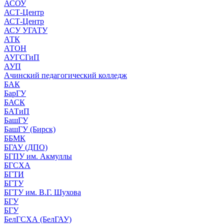
АСОУ
АСТ-Центр
АСТ-Центр
АСУ УГАТУ
АТК
АТОН
АУГСГиП
АУП
Ачинский педагогический колледж
БАК
БарГУ
БАСК
БАТиП
БашГУ
БашГУ (Бирск)
ББМК
БГАУ (ДПО)
БГПУ им. Акмуллы
БГСХА
БГТИ
БГТУ
БГТУ им. В.Г. Шухова
БГУ
БГУ
БелГСХА (БелГАУ)