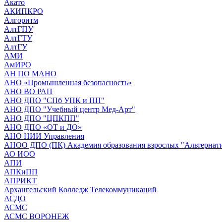
Акато
АКИПКРО
Алгоритм
АлтГПУ
АлтГТУ
АлтГУ
АМИ
АмИРО
АН ПО МАНО
АНО «Промышленная безопасность»
АНО ВО РАП
АНО ДПО "СПб УПК и ПП"
АНО ДПО "Учебный центр Мед-Арт"
АНО ДПО "ЦПКПП"
АНО ДПО «ОТ и ДО»
АНО НИИ Управления
АНОО ДПО (ПК) Академия образования взрослых "Альтернат
АО ИОО
АПИ
АПКиПП
АПРИКТ
Архангельский Колледж Телекоммуникаций
АСДО
АСМС
АСМС ВОРОНЕЖ