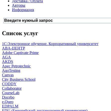
Доставка / Оплата
Авторы
Информация
Список услуг
1С:Электронное обучение. Корпоративный университет
ABA-ЦЕНТР
Adobe Captivate Prime
AGA
AKDS
Apec Petrotechnic
AqoTesting
Canvas
City Business School
CODDY
Collaborator
CourseLab
Docebo
e.Queo
EDPALM
EDU (Европейский дистанционный университет)