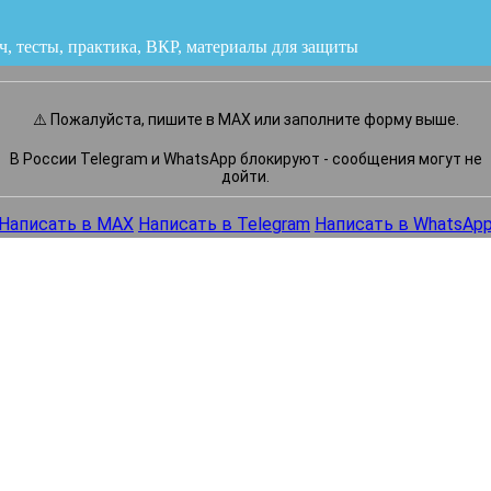
ч, тесты, практика, ВКР
или напишите нам прямо сейчас
⚠️ Пожалуйста, пишите в MAX или заполните форму выше.
В России Telegram и WhatsApp блокируют - сообщения могут не
дойти.
Написать в MAX
Написать в Telegram
Написать в WhatsAp