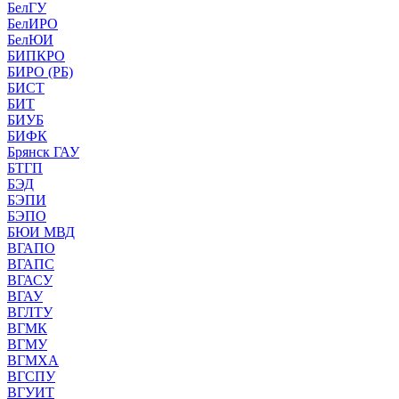
БелГУ
БелИРО
БелЮИ
БИПКРО
БИРО (РБ)
БИСТ
БИТ
БИУБ
БИФК
Брянск ГАУ
БТГП
БЭД
БЭПИ
БЭПО
БЮИ МВД
ВГАПО
ВГАПС
ВГАСУ
ВГАУ
ВГЛТУ
ВГМК
ВГМУ
ВГМХА
ВГСПУ
ВГУИТ