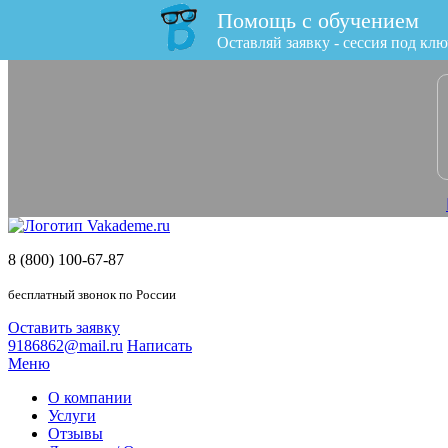
Помощь с обучением
x
Оставляй заявку - сессия под клю
8 (800) 100-67-87
бесплатный звонок по России
Оставить заявку
9186862@mail.ru
Написать
Меню
О компании
Услуги
Отзывы