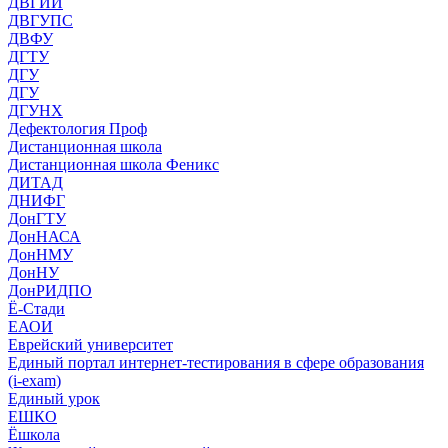
ДВГИИ
ДВГУПС
ДВФУ
ДГТУ
ДГУ
ДГУ
ДГУНХ
Дефектология Проф
Дистанционная школа
Дистанционная школа Феникс
ДИТАД
ДНИФГ
ДонГТУ
ДонНАСА
ДонНМУ
ДонНУ
ДонРИДПО
Ё-Стади
ЕАОИ
Еврейский университет
Единый портал интернет-тестирования в сфере образования
(i-exam)
Единый урок
ЕШКО
Ёшкола