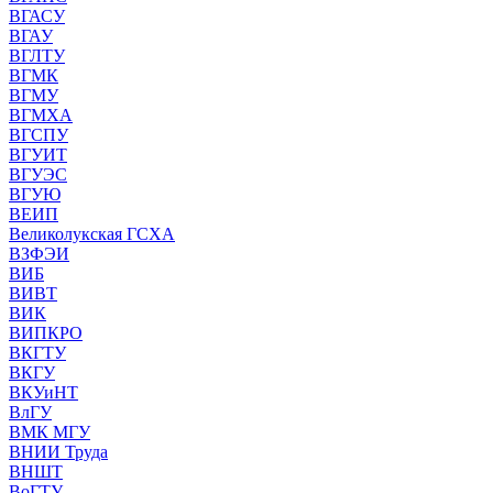
ВГАСУ
ВГАУ
ВГЛТУ
ВГМК
ВГМУ
ВГМХА
ВГСПУ
ВГУИТ
ВГУЭС
ВГУЮ
ВЕИП
Великолукская ГСХА
ВЗФЭИ
ВИБ
ВИВТ
ВИК
ВИПКРО
ВКГТУ
ВКГУ
ВКУиНТ
ВлГУ
ВМК МГУ
ВНИИ Труда
ВНШТ
ВоГТУ