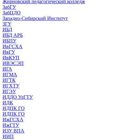
Жирновский педагогический колледж
ЗабГУ
ЗабЦДО
Западно-Сибирский Институт
ЗГУ
ИБД
ИБД АРБ
ИБПУ
ИвГСХА
ИвГУ
ИвКУП
ИВЭСЭП
ИГА
ИГМА
ИГТК
ИГХТУ
ИГЭУ
ИДДО УлГТУ
ИДК
ИДПК ГО
ИДПК ГО
ИжГСХА
ИжГТУ
ИЗУ ВПА
ИИП