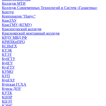
Колледж МТИ
Колледж Современных Технологий и Систем «Галактика»
Контур
Корпорация "Парус"
КрасГАУ
КрасГМУ (КГМУ)
Красногорский колледж
Красноярский монтажный колледж
КРДУ МВД РФ
КРИПКиПРО
КСИиГХ
КТЭК
КТЭТ
КубГТУ
КубГУ
КузГТУ
КУМО
КУП
КурГАУ
Курская ГСХА
Курсы ДОУ
КУТК
КЦПР
КЦЭТ
КЭМС