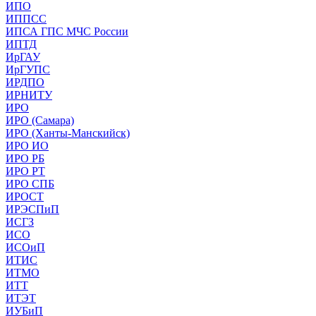
ИПО
ИППСС
ИПСА ГПС МЧС России
ИПТД
ИрГАУ
ИрГУПС
ИРДПО
ИРНИТУ
ИРО
ИРО (Самара)
ИРО (Ханты-Манскийск)
ИРО ИО
ИРО РБ
ИРО РТ
ИРО СПБ
ИРОСТ
ИРЭСПиП
ИСГЗ
ИСО
ИСОиП
ИТИС
ИТМО
ИТТ
ИТЭТ
ИУБиП