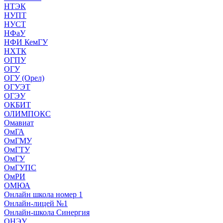
НТЭК
НУПТ
НУСТ
НФаУ
НФИ КемГУ
НХТК
ОГПУ
ОГУ
ОГУ (Орел)
ОГУЭТ
ОГЭУ
ОКБИТ
ОЛИМПОКС
Омавиат
ОмГА
ОмГМУ
ОмГТУ
ОмГУ
ОмГУПС
ОмРИ
ОМЮА
Онлайн школа номер 1
Онлайн-лицей №1
Онлайн-школа Синергия
ОНЭУ