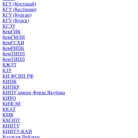
КГУ (Костанай)
КГУ (Кострома)
КГУ (Курган)
КГУ (Курск)
КГЭУ
КемГИК
КемГМЛИ
КемГСХИ
КемРИПК
КемТИПП
КемТИПП
КЖДТ
КЗУ
КИ ФСИН РФ
КИПК
КИПКР
КИПУ имени Февзи Якубова
КИРО
КИФЭИ
ККАТ
КМК
КМЭПТ
КНИТУ
КНИТУ-КАИ
Колледж Вейдера