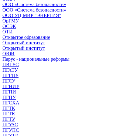
ООО «Система безопасности»
ООО «Система безопасности»
ООО УЦ МИР "ЭНЕРГИЯ"
ОрГМУ
ОСЭК
ОТИ
Открытое образование
Открытый институт
Открытый институт
ОЮИ
Парус - национальные реформы
ПВГУС
ПГАТУ
ПГГПУ
ПГЛУ
ПГНИУ
ПГПИ
ПГПУ
ПГСХА
ПГТК
ПГТК
ПГТУ
ПГУАС
ПГУПС
ПГУТИ