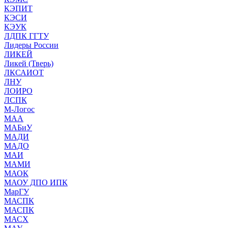
КЭПИТ
КЭСИ
КЭУК
ЛДПК ГГТУ
Лидеры России
ЛИКЕЙ
Ликей (Тверь)
ЛКСАИОТ
ЛНУ
ЛОИРО
ЛСПК
М-Логос
МАА
МАБиУ
МАДИ
МАДО
МАИ
МАМИ
МАОК
МАОУ ДПО ИПК
МарГУ
МАСПК
МАСПК
МАСХ