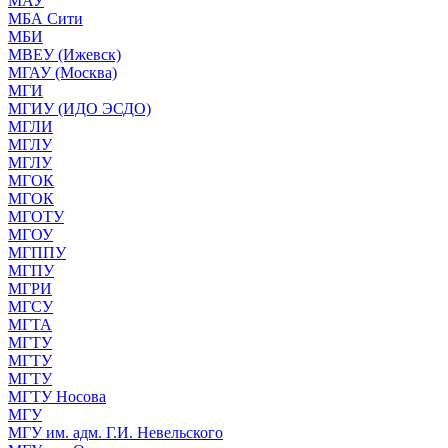
МАУ
МБА Сити
МБИ
МВЕУ (Ижевск)
МГАУ (Москва)
МГИ
МГИУ (ИДО ЭСДО)
МГЛИ
МГЛУ
МГЛУ
МГОК
МГОК
МГОТУ
МГОУ
МГППУ
МГПУ
МГРИ
МГСУ
МГТА
МГТУ
МГТУ
МГТУ
МГТУ Носова
МГУ
МГУ им. адм. Г.И. Невельского