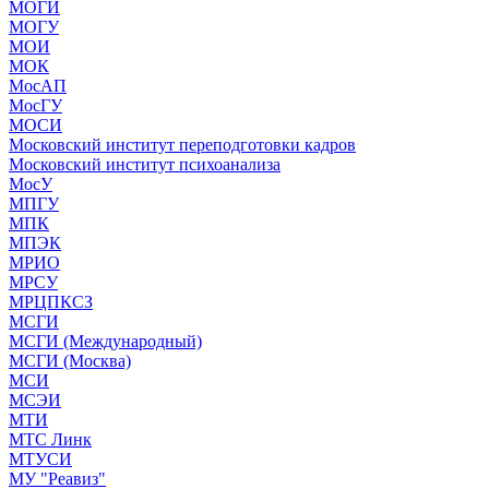
МОГИ
МОГУ
МОИ
МОК
МосАП
МосГУ
МОСИ
Московский институт переподготовки кадров
Московский институт психоанализа
МосУ
МПГУ
МПК
МПЭК
МРИО
МРСУ
МРЦПКСЗ
МСГИ
МСГИ (Международный)
МСГИ (Москва)
МСИ
МСЭИ
МТИ
МТС Линк
МТУСИ
МУ "Реавиз"