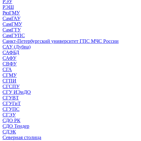
РЭУ
РЭШ
РязГМУ
СамГАУ
СамГМУ
СамГТУ
СамГУПС
Санкт-Петербургский университет ГПС МЧС России
САУ (Дубна)
САФБД
САФУ
СВФУ
СГА
СГМУ
СГПИ
СГСПУ
СГУ ИЭиДО
СГУВТ
СГУГиТ
СГУПС
СГЭУ
СДО РК
СДО Тендер
СДЭК
Северная столица