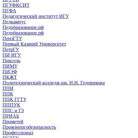
ПГУФКСИТ
ПГФА
Педагогический институт ИГУ
Педкампус
Педобразование.рф
Педобразование.рф
ПензГТУ
Первый Казачий Университет
ПетрГУ
ПИ ИГУ
Пиксель
ПИМУ
ПИЭФ
ПКЖТ
Политехнический колледж им. Н.Н. Годовикова
ППИ
ППК
ППК ГГТУ
ПППУК
ППС и ГЗ
ПРИАБ
Прометей
Промэнергобезопасность
Профессионал