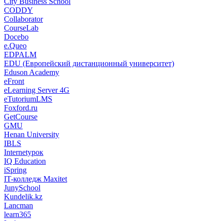
City Business School
CODDY
Collaborator
CourseLab
Docebo
e.Queo
EDPALM
EDU (Европейский дистанционный университет)
Eduson Academy
eFront
eLearning Server 4G
eTutoriumLMS
Foxford.ru
GetCourse
GMU
Henan University
IBLS
Internetурок
IQ Education
iSpring
IT-колледж Maxitet
JunySchool
Kundelik.kz
Lancman
learn365