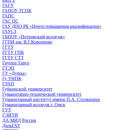
ВятГУ
ГАГУ
ГАПОУ ТСПК
ГАПС
ГАС ПС
ГАУ ДПО РБ «Центр повышения квалификации»
ГАУСЗ
ГБПОУ «Петровский колледж»
ГГПИ им. В.Г.Короленко
ГГТУ
ГГТУ ГПК
ГГТУ СТТ
Группа Тарго
ГТЭП
ГУ «Дубна»
Гу УНПК
ГУАП
Губкинский университет
Гуманитарно-технический университет
Гуманитарный институт имени П.А. Столыпина
Гуманитарный колледж г. Омск
ГУУ
ГЭИТИ
ДА МИД России
ДальГАУ