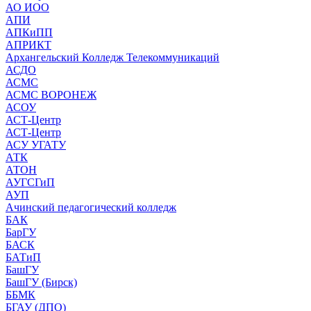
АО ИОО
АПИ
АПКиПП
АПРИКТ
Архангельский Колледж Телекоммуникаций
АСДО
АСМС
АСМС ВОРОНЕЖ
АСОУ
АСТ-Центр
АСТ-Центр
АСУ УГАТУ
АТК
АТОН
АУГСГиП
АУП
Ачинский педагогический колледж
БАК
БарГУ
БАСК
БАТиП
БашГУ
БашГУ (Бирск)
ББМК
БГАУ (ДПО)