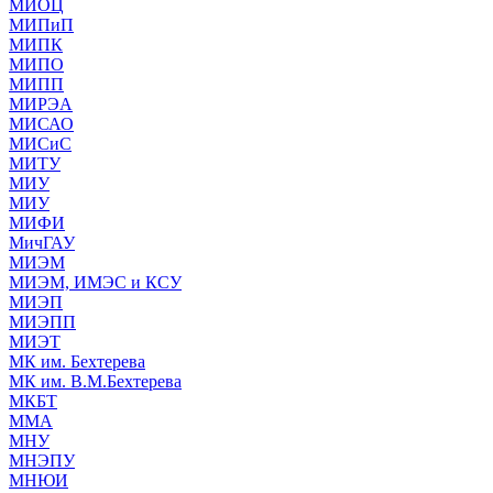
МИОЦ
МИПиП
МИПК
МИПО
МИПП
МИРЭА
МИСАО
МИСиС
МИТУ
МИУ
МИУ
МИФИ
МичГАУ
МИЭМ
МИЭМ, ИМЭС и КСУ
МИЭП
МИЭПП
МИЭТ
МК им. Бехтерева
МК им. В.М.Бехтерева
МКБТ
ММА
МНУ
МНЭПУ
МНЮИ