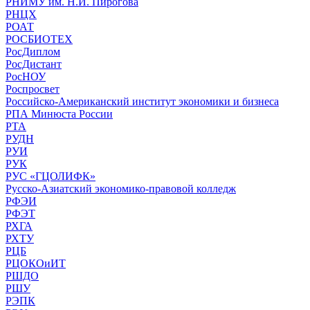
РНИМУ им. Н.И. Пирогова
РНЦХ
РОАТ
РОСБИОТЕХ
РосДиплом
РосДистант
РосНОУ
Роспросвет
Российско-Американский институт экономики и бизнеса
РПА Минюста России
РТА
РУДН
РУИ
РУК
РУС «ГЦОЛИФК»
Русско-Азиатский экономико-правовой колледж
РФЭИ
РФЭТ
РХГА
РХТУ
РЦБ
РЦОКОиИТ
РШДО
РШУ
РЭПК