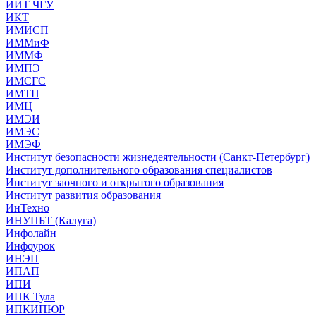
ИИТ ЧГУ
ИКТ
ИМИСП
ИММиФ
ИММФ
ИМПЭ
ИМСГС
ИМТП
ИМЦ
ИМЭИ
ИМЭС
ИМЭФ
Институт безопасности жизнедеятельности (Санкт-Петербург)
Институт дополнительного образования специалистов
Институт заочного и открытого образования
Институт развития образования
ИнТехно
ИНУПБТ (Калуга)
Инфолайн
Инфоурок
ИНЭП
ИПАП
ИПИ
ИПК Тула
ИПКИПЮР