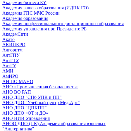
Академия бизнеса EY
Академия вашего образования (ИДПК ГО)
Академия ГПС МЧС России
Академия образования
Академия профессионального дистанционного образования
Академия управления при Президенте РБ
АкадемСити
Акато
АКИПКРО
Алгоритм
АлтГПУ
АлтГТУ
АлтГУ
АМИ
АмИРО
АН ПО МАНО
АНО «Промышленная безопасность»
АНО ВО РАП
АНО ДПО "СПб УПК и ПП"
АНО ДПО "Учебный центр Мед-Арт"
АНО ДПО "ЦПКПП"
АНО ДПО «ОТ и ДО»
АНО НИИ Управления
АНОО ДПО (ПК) Академия образования взрослых
"Альтернатива"