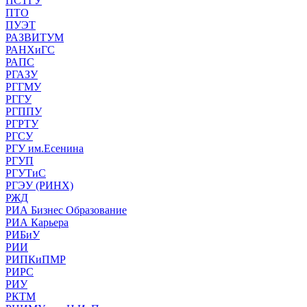
ПСТГУ
ПТО
ПУЭТ
РАЗВИТУМ
РАНХиГС
РАПС
РГАЗУ
РГГМУ
РГГУ
РГППУ
РГРТУ
РГСУ
РГУ им.Есенина
РГУП
РГУТиС
РГЭУ (РИНХ)
РЖД
РИА Бизнес Образование
РИА Карьера
РИБиУ
РИИ
РИПКиПМР
РИРС
РИУ
РКТМ