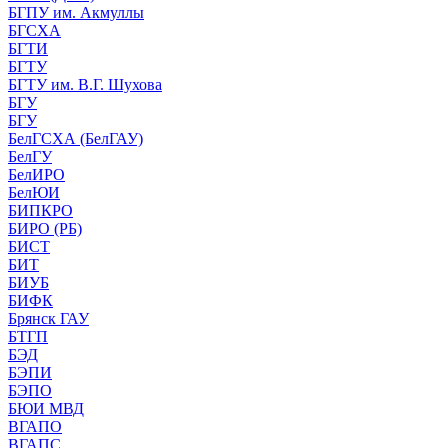
БГПУ им. Акмуллы
БГСХА
БГТИ
БГТУ
БГТУ им. В.Г. Шухова
БГУ
БГУ
БелГСХА (БелГАУ)
БелГУ
БелИРО
БелЮИ
БИПКРО
БИРО (РБ)
БИСТ
БИТ
БИУБ
БИФК
Брянск ГАУ
БТГП
БЭД
БЭПИ
БЭПО
БЮИ МВД
ВГАПО
ВГАПС