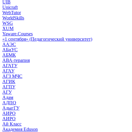
UIB
Unicraft
WebTutor
WorldSkills
WSG
XUM
Yaware.Courses
«1 сентября» (Педагогический университет)
ААЭС
АБиУС
АБМК
АВА-терапия
АГАТУ
АГАУ
АГЗ МЧС
АГИК
АГПУ
АГУ
Адам
АДПО
АдыгГУ
АИРО
АИРО
Ай Класс
Академия Eduson