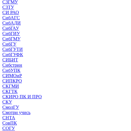
СЗГМУ
СЗТУ
СИ РАО
СибАГС
СибАДИ
СибГАУ
СибГИУ
СибГМУ
СибГУ
СибГУТИ
СибГУФК
СИБИТ
Сибстрин
СибУПК
СИМОиР
СИПКРО
СКГМИ
СКГТК
СКИРО ПК И ПРО
СКУ
СмолГУ
Смотри учись
СНТА
СовПК
СОГУ