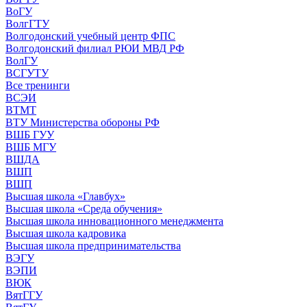
ВоГУ
ВолгГТУ
Волгодонский учебный центр ФПС
Волгодонский филиал РЮИ МВД РФ
ВолГУ
ВСГУТУ
Все тренинги
ВСЭИ
ВТМТ
ВТУ Министерства обороны РФ
ВШБ ГУУ
ВШБ МГУ
ВШДА
ВШП
ВШП
Высшая школа «Главбух»
Высшая школа «Среда обучения»
Высшая школа инновационного менеджмента
Высшая школа кадровика
Высшая школа предпринимательства
ВЭГУ
ВЭПИ
ВЮК
ВятГГУ