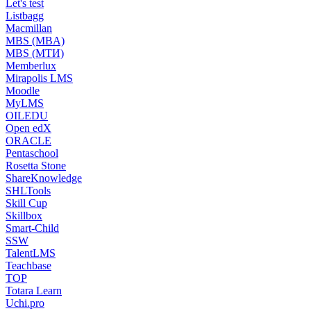
Let's test
Listbagg
Macmillan
MBS (MBA)
MBS (МТИ)
Memberlux
Mirapolis LMS
Moodle
MyLMS
OILEDU
Open edX
ORACLE
Pentaschool
Rosetta Stone
ShareKnowledge
SHLTools
Skill Cup
Skillbox
Smart-Child
SSW
TalentLMS
Teachbase
TOP
Totara Learn
Uchi.pro