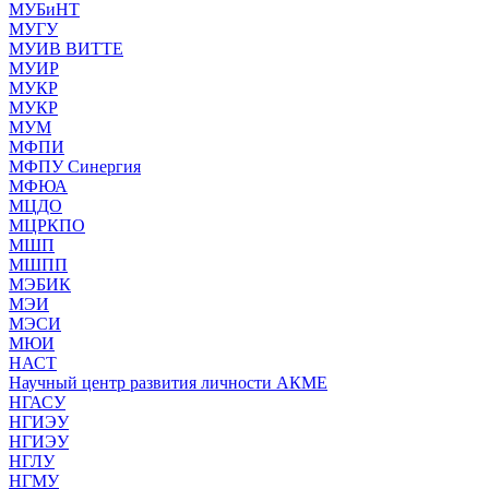
МУБиНТ
МУГУ
МУИВ ВИТТЕ
МУИР
МУКР
МУКР
МУМ
МФПИ
МФПУ Синергия
МФЮА
МЦДО
МЦРКПО
МШП
МШПП
МЭБИК
МЭИ
МЭСИ
МЮИ
НАСТ
Научный центр развития личности АКМЕ
НГАСУ
НГИЭУ
НГИЭУ
НГЛУ
НГМУ