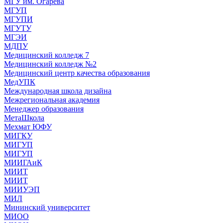
МГУ им. Огарева
МГУП
МГУПИ
МГУТУ
МГЭИ
МДПУ
Медицинский колледж 7
Медицинский колледж №2
Медицинский центр качества образования
МедУПК
Международная школа дизайна
Межрегиональная академия
Менеджер образования
МетаШкола
Мехмат ЮФУ
МИГКУ
МИГУП
МИГУП
МИИГАиК
МИИТ
МИИТ
МИИУЭП
МИЛ
Мининский университет
МИОО