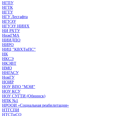
НГПУ
НГТК
НГТУ
НГУ Лесгафта
НГУЭУ
НГУЭУ НИНХ
НИ РХТУ
НижГМА
НИИДПО
НИРО
НИЦ "КВХТиПС"
НК
НКСЭ
НКЭВТ
НМО
ННГАСУ
НовГУ
НОИР
НОУ ВПО "МЭИ"
НОУ КСУ
НОУ СУГТИ (Обнинск)
НПК №1
НРООИ «Социальная реабилитация»
НТГСПИ
НТСТиСО