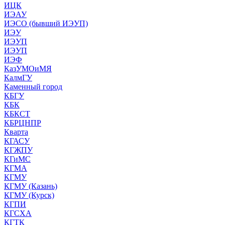
ИЦК
ИЭАУ
ИЭСО (бывший ИЭУП)
ИЭУ
ИЭУП
ИЭУП
ИЭФ
КазУМОиМЯ
КалмГУ
Каменный город
КБГУ
КБК
КБКСТ
КБРЦНПР
Кварта
КГАСУ
КГЖПУ
КГиМС
КГМА
КГМУ
КГМУ (Казань)
КГМУ (Курск)
КГПИ
КГСХА
КГТК