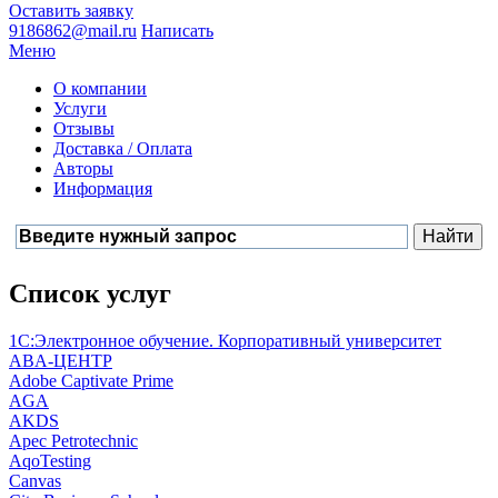
Оставить заявку
9186862@mail.ru
Написать
Меню
О компании
Услуги
Отзывы
Доставка / Оплата
Авторы
Информация
Список услуг
1С:Электронное обучение. Корпоративный университет
ABA-ЦЕНТР
Adobe Captivate Prime
AGA
AKDS
Apec Petrotechnic
AqoTesting
Canvas