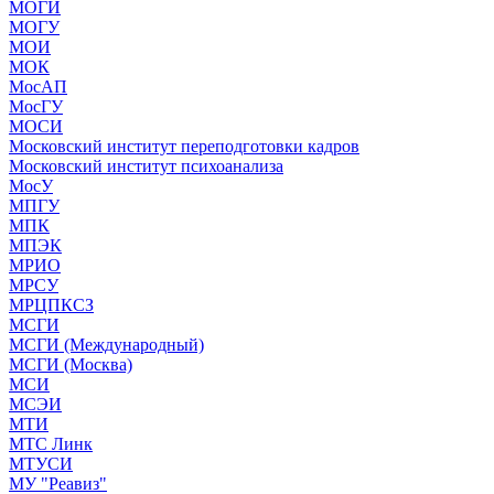
МОГИ
МОГУ
МОИ
МОК
МосАП
МосГУ
МОСИ
Московский институт переподготовки кадров
Московский институт психоанализа
МосУ
МПГУ
МПК
МПЭК
МРИО
МРСУ
МРЦПКСЗ
МСГИ
МСГИ (Международный)
МСГИ (Москва)
МСИ
МСЭИ
МТИ
МТС Линк
МТУСИ
МУ "Реавиз"