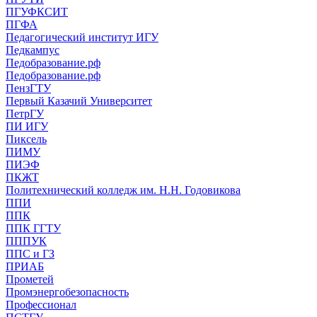
ПГУФКСИТ
ПГФА
Педагогический институт ИГУ
Педкампус
Педобразование.рф
Педобразование.рф
ПензГТУ
Первый Казачий Университет
ПетрГУ
ПИ ИГУ
Пиксель
ПИМУ
ПИЭФ
ПКЖТ
Политехнический колледж им. Н.Н. Годовикова
ППИ
ППК
ППК ГГТУ
ПППУК
ППС и ГЗ
ПРИАБ
Прометей
Промэнергобезопасность
Профессионал