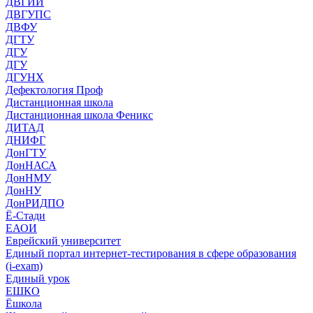
ДВГИИ
ДВГУПС
ДВФУ
ДГТУ
ДГУ
ДГУ
ДГУНХ
Дефектология Проф
Дистанционная школа
Дистанционная школа Феникс
ДИТАД
ДНИФГ
ДонГТУ
ДонНАСА
ДонНМУ
ДонНУ
ДонРИДПО
Ё-Стади
ЕАОИ
Еврейский университет
Единый портал интернет-тестирования в сфере образования
(i-exam)
Единый урок
ЕШКО
Ёшкола