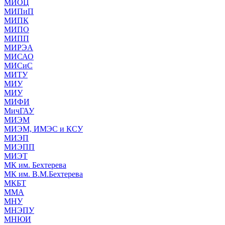
МИОЦ
МИПиП
МИПК
МИПО
МИПП
МИРЭА
МИСАО
МИСиС
МИТУ
МИУ
МИУ
МИФИ
МичГАУ
МИЭМ
МИЭМ, ИМЭС и КСУ
МИЭП
МИЭПП
МИЭТ
МК им. Бехтерева
МК им. В.М.Бехтерева
МКБТ
ММА
МНУ
МНЭПУ
МНЮИ