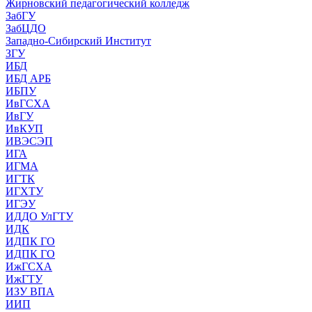
Жирновский педагогический колледж
ЗабГУ
ЗабЦДО
Западно-Сибирский Институт
ЗГУ
ИБД
ИБД АРБ
ИБПУ
ИвГСХА
ИвГУ
ИвКУП
ИВЭСЭП
ИГА
ИГМА
ИГТК
ИГХТУ
ИГЭУ
ИДДО УлГТУ
ИДК
ИДПК ГО
ИДПК ГО
ИжГСХА
ИжГТУ
ИЗУ ВПА
ИИП