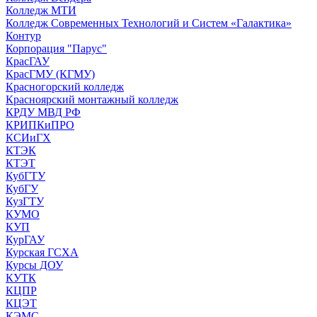
Колледж МТИ
Колледж Современных Технологий и Систем «Галактика»
Контур
Корпорация "Парус"
КрасГАУ
КрасГМУ (КГМУ)
Красногорский колледж
Красноярский монтажный колледж
КРДУ МВД РФ
КРИПКиПРО
КСИиГХ
КТЭК
КТЭТ
КубГТУ
КубГУ
КузГТУ
КУМО
КУП
КурГАУ
Курская ГСХА
Курсы ДОУ
КУТК
КЦПР
КЦЭТ
КЭМС