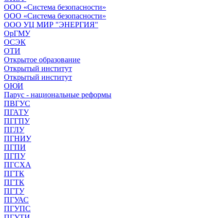
ООО «Система безопасности»
ООО «Система безопасности»
ООО УЦ МИР "ЭНЕРГИЯ"
ОрГМУ
ОСЭК
ОТИ
Открытое образование
Открытый институт
Открытый институт
ОЮИ
Парус - национальные реформы
ПВГУС
ПГАТУ
ПГГПУ
ПГЛУ
ПГНИУ
ПГПИ
ПГПУ
ПГСХА
ПГТК
ПГТК
ПГТУ
ПГУАС
ПГУПС
ПГУТИ