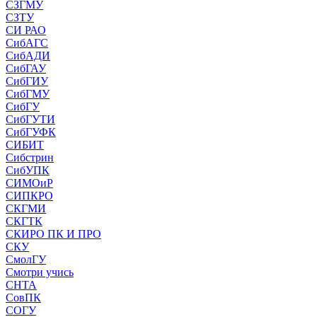
СЗГМУ
СЗТУ
СИ РАО
СибАГС
СибАДИ
СибГАУ
СибГИУ
СибГМУ
СибГУ
СибГУТИ
СибГУФК
СИБИТ
Сибстрин
СибУПК
СИМОиР
СИПКРО
СКГМИ
СКГТК
СКИРО ПК И ПРО
СКУ
СмолГУ
Смотри учись
СНТА
СовПК
СОГУ