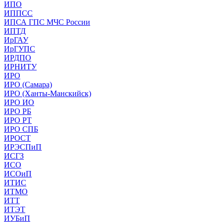
ИПО
ИППСС
ИПСА ГПС МЧС России
ИПТД
ИрГАУ
ИрГУПС
ИРДПО
ИРНИТУ
ИРО
ИРО (Самара)
ИРО (Ханты-Манскийск)
ИРО ИО
ИРО РБ
ИРО РТ
ИРО СПБ
ИРОСТ
ИРЭСПиП
ИСГЗ
ИСО
ИСОиП
ИТИС
ИТМО
ИТТ
ИТЭТ
ИУБиП