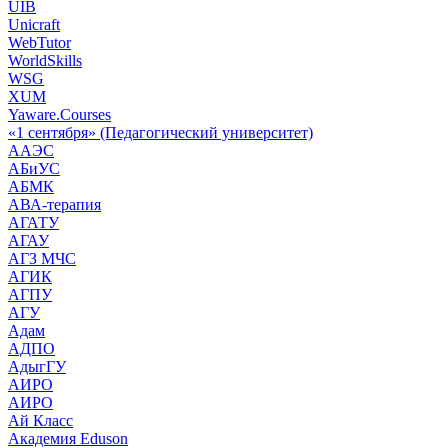
UIB
Unicraft
WebTutor
WorldSkills
WSG
XUM
Yaware.Courses
«1 сентября» (Педагогический университет)
ААЭС
АБиУС
АБМК
АВА-терапия
АГАТУ
АГАУ
АГЗ МЧС
АГИК
АГПУ
АГУ
Адам
АДПО
АдыгГУ
АИРО
АИРО
Ай Класс
Академия Eduson