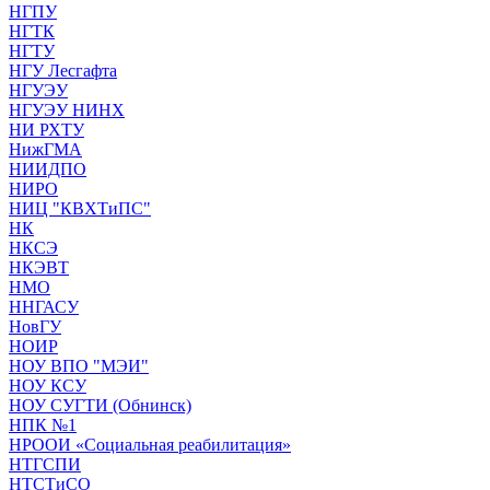
НГПУ
НГТК
НГТУ
НГУ Лесгафта
НГУЭУ
НГУЭУ НИНХ
НИ РХТУ
НижГМА
НИИДПО
НИРО
НИЦ "КВХТиПС"
НК
НКСЭ
НКЭВТ
НМО
ННГАСУ
НовГУ
НОИР
НОУ ВПО "МЭИ"
НОУ КСУ
НОУ СУГТИ (Обнинск)
НПК №1
НРООИ «Социальная реабилитация»
НТГСПИ
НТСТиСО