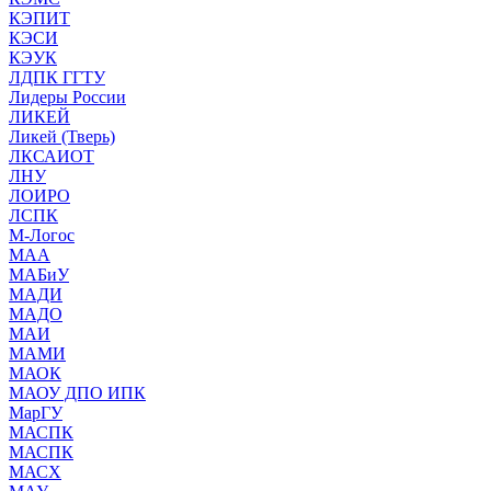
КЭПИТ
КЭСИ
КЭУК
ЛДПК ГГТУ
Лидеры России
ЛИКЕЙ
Ликей (Тверь)
ЛКСАИОТ
ЛНУ
ЛОИРО
ЛСПК
М-Логос
МАА
МАБиУ
МАДИ
МАДО
МАИ
МАМИ
МАОК
МАОУ ДПО ИПК
МарГУ
МАСПК
МАСПК
МАСХ