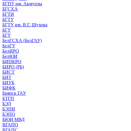
БГПУ им. Акмуллы
БГСХА
БГТИ
БГТУ
БГТУ им. В.Г. Шухова
БГУ
БГУ
БелГСХА (БелГАУ)
БелГУ
БелИРО
БелЮИ
БИПКРО
БИРО (РБ)
БИСТ
БИТ
БИУБ
БИФК
Брянск ГАУ
БТГП
БЭД
БЭПИ
БЭПО
БЮИ МВД
ВГАПО
ВГАПС