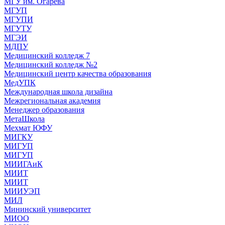
МГУ им. Огарева
МГУП
МГУПИ
МГУТУ
МГЭИ
МДПУ
Медицинский колледж 7
Медицинский колледж №2
Медицинский центр качества образования
МедУПК
Международная школа дизайна
Межрегиональная академия
Менеджер образования
МетаШкола
Мехмат ЮФУ
МИГКУ
МИГУП
МИГУП
МИИГАиК
МИИТ
МИИТ
МИИУЭП
МИЛ
Мининский университет
МИОО