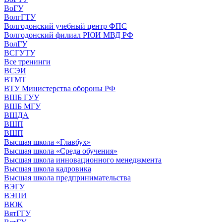
ВоГУ
ВолгГТУ
Волгодонский учебный центр ФПС
Волгодонский филиал РЮИ МВД РФ
ВолГУ
ВСГУТУ
Все тренинги
ВСЭИ
ВТМТ
ВТУ Министерства обороны РФ
ВШБ ГУУ
ВШБ МГУ
ВШДА
ВШП
ВШП
Высшая школа «Главбух»
Высшая школа «Среда обучения»
Высшая школа инновационного менеджмента
Высшая школа кадровика
Высшая школа предпринимательства
ВЭГУ
ВЭПИ
ВЮК
ВятГГУ