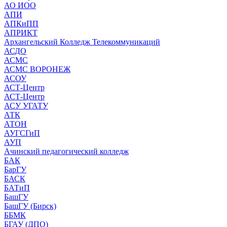
АО ИОО
АПИ
АПКиПП
АПРИКТ
Архангельский Колледж Телекоммуникаций
АСДО
АСМС
АСМС ВОРОНЕЖ
АСОУ
АСТ-Центр
АСТ-Центр
АСУ УГАТУ
АТК
АТОН
АУГСГиП
АУП
Ачинский педагогический колледж
БАК
БарГУ
БАСК
БАТиП
БашГУ
БашГУ (Бирск)
ББМК
БГАУ (ДПО)