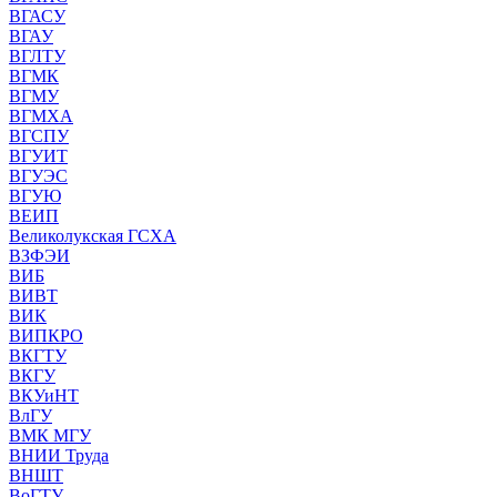
ВГАСУ
ВГАУ
ВГЛТУ
ВГМК
ВГМУ
ВГМХА
ВГСПУ
ВГУИТ
ВГУЭС
ВГУЮ
ВЕИП
Великолукская ГСХА
ВЗФЭИ
ВИБ
ВИВТ
ВИК
ВИПКРО
ВКГТУ
ВКГУ
ВКУиНТ
ВлГУ
ВМК МГУ
ВНИИ Труда
ВНШТ
ВоГТУ