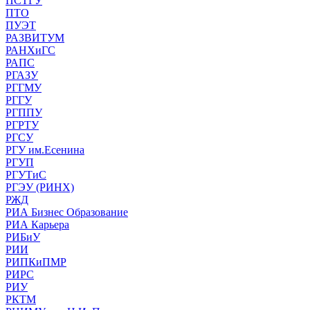
ПСТГУ
ПТО
ПУЭТ
РАЗВИТУМ
РАНХиГС
РАПС
РГАЗУ
РГГМУ
РГГУ
РГППУ
РГРТУ
РГСУ
РГУ им.Есенина
РГУП
РГУТиС
РГЭУ (РИНХ)
РЖД
РИА Бизнес Образование
РИА Карьера
РИБиУ
РИИ
РИПКиПМР
РИРС
РИУ
РКТМ