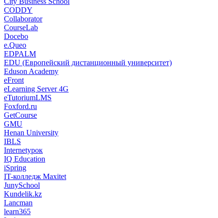
City Business School
CODDY
Collaborator
CourseLab
Docebo
e.Queo
EDPALM
EDU (Европейский дистанционный университет)
Eduson Academy
eFront
eLearning Server 4G
eTutoriumLMS
Foxford.ru
GetCourse
GMU
Henan University
IBLS
Internetурок
IQ Education
iSpring
IT-колледж Maxitet
JunySchool
Kundelik.kz
Lancman
learn365