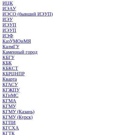
ИЦК
ИЭАУ
ИЭСО (бывший ИЭУП)
ИЭУ
ИЭУП
ИЭУП
ИЭФ
КазУМОиМЯ
КалмГУ
Каменный город
КБГУ
КБК
КБКСТ
КБРЦНПР
Кварта
КГАСУ
КГЖПУ
КГиМС
КГМА
КГМУ
КГМУ (Казань)
КГМУ (Курск)
КГПИ
КГСХА
КГТК