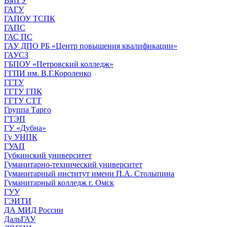
ВятГУ
ГАГУ
ГАПОУ ТСПК
ГАПС
ГАС ПС
ГАУ ДПО РБ «Центр повышения квалификации»
ГАУСЗ
ГБПОУ «Петровский колледж»
ГГПИ им. В.Г.Короленко
ГГТУ
ГГТУ ГПК
ГГТУ СТТ
Группа Тарго
ГТЭП
ГУ «Дубна»
Гу УНПК
ГУАП
Губкинский университет
Гуманитарно-технический университет
Гуманитарный институт имени П.А. Столыпина
Гуманитарный колледж г. Омск
ГУУ
ГЭИТИ
ДА МИД России
ДальГАУ