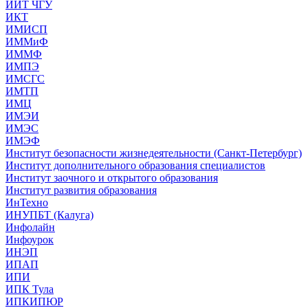
ИИТ ЧГУ
ИКТ
ИМИСП
ИММиФ
ИММФ
ИМПЭ
ИМСГС
ИМТП
ИМЦ
ИМЭИ
ИМЭС
ИМЭФ
Институт безопасности жизнедеятельности (Санкт-Петербург)
Институт дополнительного образования специалистов
Институт заочного и открытого образования
Институт развития образования
ИнТехно
ИНУПБТ (Калуга)
Инфолайн
Инфоурок
ИНЭП
ИПАП
ИПИ
ИПК Тула
ИПКИПЮР