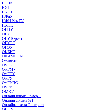
НТЭК
НУПТ
НУСТ
НФаУ
НФИ КемГУ
НХТК
ОГПУ
ОГУ
ОГУ (Орел)
ОГУЭТ
ОГЭУ
ОКБИТ
ОЛИМПОКС
Омавиат
ОмГА
ОмГМУ
ОмГТУ
ОмГУ
ОмГУПС
ОмРИ
ОМЮА
Онлайн школа номер 1
Онлайн-лицей №1
Онлайн-школа Синергия
ОНЭУ