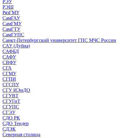
РЭУ
РЭШ
РязГМУ
СамГАУ
СамГМУ
СамГТУ
СамГУПС
Санкт-Петербургский университет ГПС МЧС России
САУ (Дубна)
САФБД
САФУ
СВФУ
СГА
СГМУ
СГПИ
СГСПУ
СГУ ИЭиДО
СГУВТ
СГУГиТ
СГУПС
СГЭУ
СДО РК
СДО Тендер
СДЭК
Северная столица