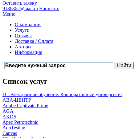
Оставить заявку
9186862@mail.ru
Написать
Меню
О компании
Услуги
Отзывы
Доставка / Оплата
Авторы
Информация
Список услуг
1С:Электронное обучение. Корпоративный университет
ABA-ЦЕНТР
Adobe Captivate Prime
AGA
AKDS
Apec Petrotechnic
AqoTesting
Canvas