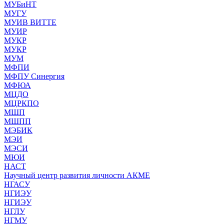
МУБиНТ
МУГУ
МУИВ ВИТТЕ
МУИР
МУКР
МУКР
МУМ
МФПИ
МФПУ Синергия
МФЮА
МЦДО
МЦРКПО
МШП
МШПП
МЭБИК
МЭИ
МЭСИ
МЮИ
НАСТ
Научный центр развития личности АКМЕ
НГАСУ
НГИЭУ
НГИЭУ
НГЛУ
НГМУ