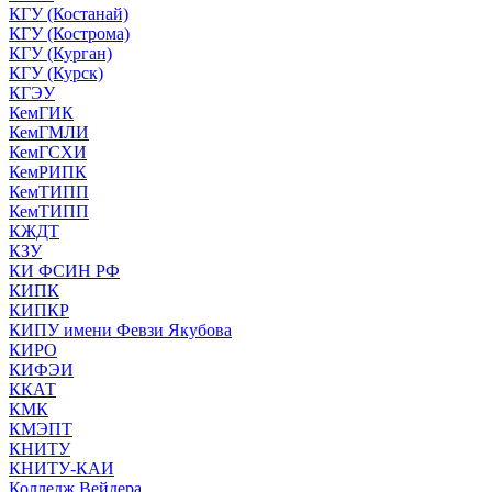
КГУ (Костанай)
КГУ (Кострома)
КГУ (Курган)
КГУ (Курск)
КГЭУ
КемГИК
КемГМЛИ
КемГСХИ
КемРИПК
КемТИПП
КемТИПП
КЖДТ
КЗУ
КИ ФСИН РФ
КИПК
КИПКР
КИПУ имени Февзи Якубова
КИРО
КИФЭИ
ККАТ
КМК
КМЭПТ
КНИТУ
КНИТУ-КАИ
Колледж Вейдера