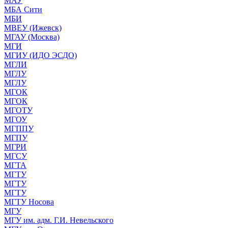
МАУ
МБА Сити
МБИ
МВЕУ (Ижевск)
МГАУ (Москва)
МГИ
МГИУ (ИДО ЭСДО)
МГЛИ
МГЛУ
МГЛУ
МГОК
МГОК
МГОТУ
МГОУ
МГППУ
МГПУ
МГРИ
МГСУ
МГТА
МГТУ
МГТУ
МГТУ
МГТУ Носова
МГУ
МГУ им. адм. Г.И. Невельского