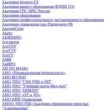
Академия бизнеса EY
Академия вашего образования (ИДПК ГО)
Академия ГПС МЧС России
Академия образования
Академия профессионального дистанционного образования
Академия управления при Президенте РБ
АкадемСити
Акато
АКИПКРО
Алгоритм
АлтГПУ
АлтГТУ
АлтГУ
АМИ
АмИРО
АН ПО МАНО
АНО «Промышленная безопасность»
АНО ВО РАП
АНО ДПО "СПб УПК и ПП"
АНО ДПО "Учебный центр Мед-Арт"
АНО ДПО "ЦПКПП"
АНО ДПО «ОТ и ДО»
АНО НИИ Управления
АНОО ДПО (ПК) Академия образования взрослых
"Альтернатива"