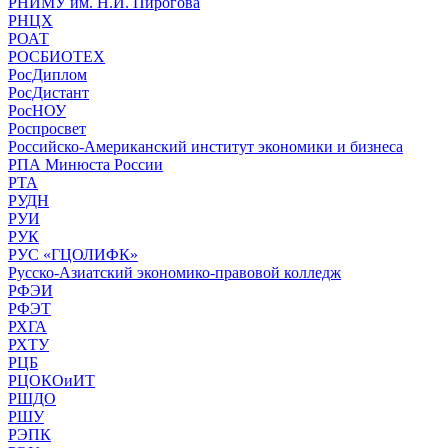
РНИМУ им. Н.И. Пирогова
РНЦХ
РОАТ
РОСБИОТЕХ
РосДиплом
РосДистант
РосНОУ
Роспросвет
Российско-Американский институт экономики и бизнеса
РПА Минюста России
РТА
РУДН
РУИ
РУК
РУС «ГЦОЛИФК»
Русско-Азиатский экономико-правовой колледж
РФЭИ
РФЭТ
РХГА
РХТУ
РЦБ
РЦОКОиИТ
РШДО
РШУ
РЭПК