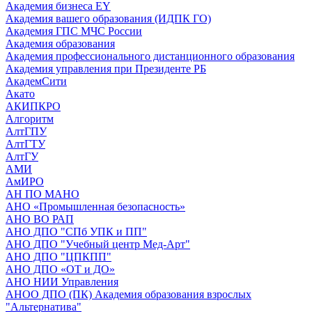
Академия бизнеса EY
Академия вашего образования (ИДПК ГО)
Академия ГПС МЧС России
Академия образования
Академия профессионального дистанционного образования
Академия управления при Президенте РБ
АкадемСити
Акато
АКИПКРО
Алгоритм
АлтГПУ
АлтГТУ
АлтГУ
АМИ
АмИРО
АН ПО МАНО
АНО «Промышленная безопасность»
АНО ВО РАП
АНО ДПО "СПб УПК и ПП"
АНО ДПО "Учебный центр Мед-Арт"
АНО ДПО "ЦПКПП"
АНО ДПО «ОТ и ДО»
АНО НИИ Управления
АНОО ДПО (ПК) Академия образования взрослых
"Альтернатива"