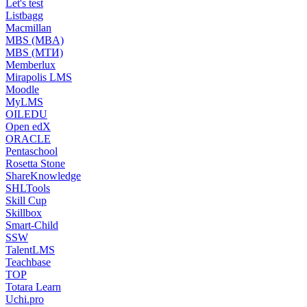
Let's test
Listbagg
Macmillan
MBS (MBA)
MBS (МТИ)
Memberlux
Mirapolis LMS
Moodle
MyLMS
OILEDU
Open edX
ORACLE
Pentaschool
Rosetta Stone
ShareKnowledge
SHLTools
Skill Cup
Skillbox
Smart-Child
SSW
TalentLMS
Teachbase
TOP
Totara Learn
Uchi.pro