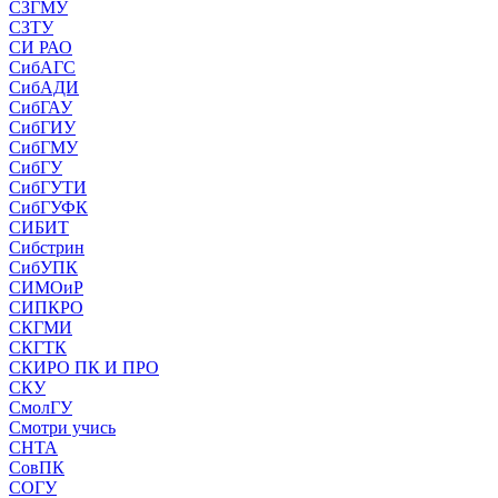
СЗГМУ
СЗТУ
СИ РАО
СибАГС
СибАДИ
СибГАУ
СибГИУ
СибГМУ
СибГУ
СибГУТИ
СибГУФК
СИБИТ
Сибстрин
СибУПК
СИМОиР
СИПКРО
СКГМИ
СКГТК
СКИРО ПК И ПРО
СКУ
СмолГУ
Смотри учись
СНТА
СовПК
СОГУ