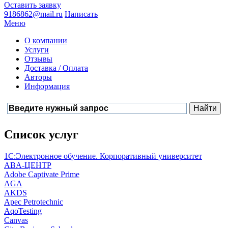
Оставить заявку
9186862@mail.ru
Написать
Меню
О компании
Услуги
Отзывы
Доставка / Оплата
Авторы
Информация
Список услуг
1С:Электронное обучение. Корпоративный университет
ABA-ЦЕНТР
Adobe Captivate Prime
AGA
AKDS
Apec Petrotechnic
AqoTesting
Canvas