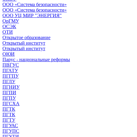
ООО «Система безопасности»
ООО «Система безопасности»
ООО УЦ МИР "ЭНЕРГИЯ"
ОрГМУ
ОСЭК
ОТИ
Открытое образование
Открытый институт
Открытый институт
ОЮИ
Парус - национальные реформы
ПВГУС
ПГАТУ
ПГГПУ
ПГЛУ
ПГНИУ
ПГПИ
ПГПУ
ПГСХА
ПГТК
ПГТК
ПГТУ
ПГУАС
ПГУПС
ПГУТИ