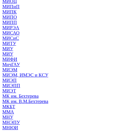
МИОЦ
МИПиП
МИПК
МИПО
МИПП
МИРЭА
МИСАО
МИСиС
МИТУ
МИУ
МИУ
МИФИ
МичГАУ
МИЭМ
МИЭМ, ИМЭС и КСУ
МИЭП
МИЭПП
МИЭТ
МК им. Бехтерева
МК им. В.М.Бехтерева
МКБТ
ММА
МНУ
МНЭПУ
МНЮИ