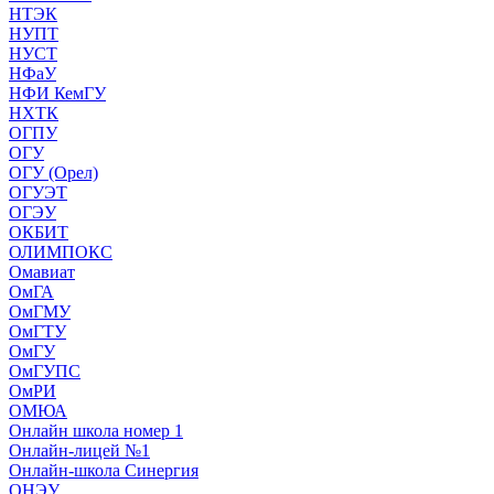
НТЭК
НУПТ
НУСТ
НФаУ
НФИ КемГУ
НХТК
ОГПУ
ОГУ
ОГУ (Орел)
ОГУЭТ
ОГЭУ
ОКБИТ
ОЛИМПОКС
Омавиат
ОмГА
ОмГМУ
ОмГТУ
ОмГУ
ОмГУПС
ОмРИ
ОМЮА
Онлайн школа номер 1
Онлайн-лицей №1
Онлайн-школа Синергия
ОНЭУ