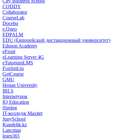
City Business School
CODDY
Collaborator
CourseLab
Docebo
e.Queo
EDPALM
EDU (Европейский дистанционный университет)
Eduson Academy
eFront
eLearning Server 4G
eTutoriumLMS
Foxford.ru
GetCourse
GMU
Henan University
IBLS
Internetурок
IQ Education
iSpring
IT-колледж Maxitet
JunySchool
Kundelik.kz
Lancman
learn365