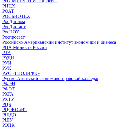
РНИМУ им. Н.И. Пирогова
РНЦХ
РОАТ
РОСБИОТЕХ
РосДиплом
РосДистант
РосНОУ
Роспросвет
Российско-Американский институт экономики и бизнеса
РПА Минюста России
РТА
РУДН
РУИ
РУК
РУС «ГЦОЛИФК»
Русско-Азиатский экономико-правовой колледж
РФЭИ
РФЭТ
РХГА
РХТУ
РЦБ
РЦОКОиИТ
РШДО
РШУ
РЭПК