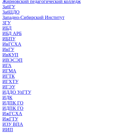
Жирновский педагогический колледж
ЗабГУ
ЗабЦДО
Западно-Сибирский Институт
ЗГУ
ИБД
ИБД АРБ
ИБПУ
ИвГСХА
ИвГУ
ИвКУП
ИВЭСЭП
ИГА
ИГМА
ИГТК
ИГХТУ
ИГЭУ
ИДДО УлГТУ
ИДК
ИДПК ГО
ИДПК ГО
ИжГСХА
ИжГТУ
ИЗУ ВПА
ИИП