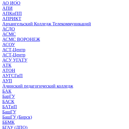
АО ИОО
АПИ
АПКиПП
АПРИКТ
Архангельский Колледж Телекоммуникаций
АСДО
АСМС
АСМС ВОРОНЕЖ
АСОУ
АСТ-Центр
АСТ-Центр
АСУ УГАТУ
АТК
АТОН
АУГСГиП
АУП
Ачинский педагогический колледж
БАК
БарГУ
БАСК
БАТиП
БашГУ
БашГУ (Бирск)
ББМК
БГАУ (ДПО)