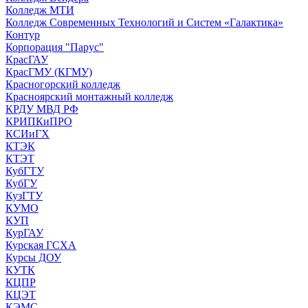
Колледж МТИ
Колледж Современных Технологий и Систем «Галактика»
Контур
Корпорация "Парус"
КрасГАУ
КрасГМУ (КГМУ)
Красногорский колледж
Красноярский монтажный колледж
КРДУ МВД РФ
КРИПКиПРО
КСИиГХ
КТЭК
КТЭТ
КубГТУ
КубГУ
КузГТУ
КУМО
КУП
КурГАУ
Курская ГСХА
Курсы ДОУ
КУТК
КЦПР
КЦЭТ
КЭМС