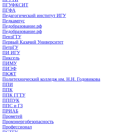
ПГУФКСИТ
ПГФА
Педагогический институт ИГУ
Педкампус
Педобразование.рф
Педобразование.рф
ПензГТУ
Первый Казачий Университет
ПетрГУ
ПИ ИГУ
Пиксель
ПИМУ
ПИЭФ
ПКЖТ
Политехнический колледж им. Н.Н. Годовикова
ППИ
ППК
ППК ГГТУ
ПППУК
ППС и ГЗ
ПРИАБ
Прометей
Промэнергобезопасность
Профессионал