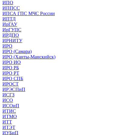
ИПО
ИППСС
ИПСА ГПС МЧС России
ИПТД
ИрГАУ
ИрГУПС
ИРДПО
ИРНИТУ
ИРО
ИРО (Самара)
ИРО (Ханты-Манскийск)
ИРО ИО
ИРО РБ
ИРО РТ
ИРО СПБ
ИРОСТ
ИРЭСПиП
ИСГЗ
ИСО
ИСОиП
ИТИС
ИТМО
ИТТ
ИТЭТ
ИУБиП