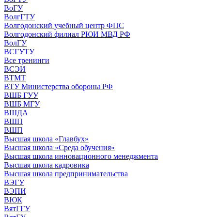
ВоГУ
ВолгГТУ
Волгодонский учебный центр ФПС
Волгодонский филиал РЮИ МВД РФ
ВолГУ
ВСГУТУ
Все тренинги
ВСЭИ
ВТМТ
ВТУ Министерства обороны РФ
ВШБ ГУУ
ВШБ МГУ
ВШДА
ВШП
ВШП
Высшая школа «Главбух»
Высшая школа «Среда обучения»
Высшая школа инновационного менеджмента
Высшая школа кадровика
Высшая школа предпринимательства
ВЭГУ
ВЭПИ
ВЮК
ВятГГУ