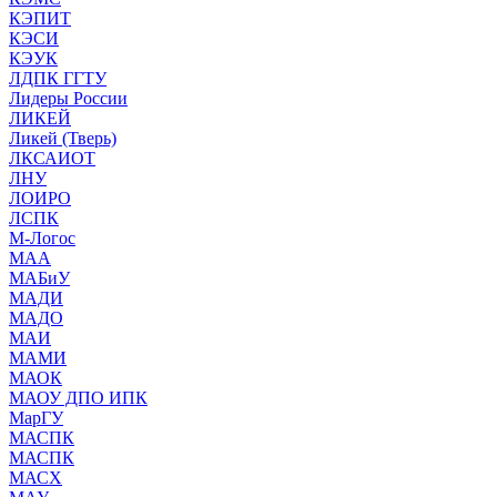
КЭПИТ
КЭСИ
КЭУК
ЛДПК ГГТУ
Лидеры России
ЛИКЕЙ
Ликей (Тверь)
ЛКСАИОТ
ЛНУ
ЛОИРО
ЛСПК
М-Логос
МАА
МАБиУ
МАДИ
МАДО
МАИ
МАМИ
МАОК
МАОУ ДПО ИПК
МарГУ
МАСПК
МАСПК
МАСХ