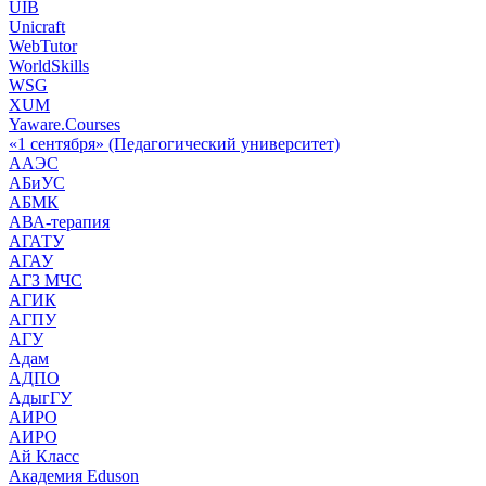
UIB
Unicraft
WebTutor
WorldSkills
WSG
XUM
Yaware.Courses
«1 сентября» (Педагогический университет)
ААЭС
АБиУС
АБМК
АВА-терапия
АГАТУ
АГАУ
АГЗ МЧС
АГИК
АГПУ
АГУ
Адам
АДПО
АдыгГУ
АИРО
АИРО
Ай Класс
Академия Eduson