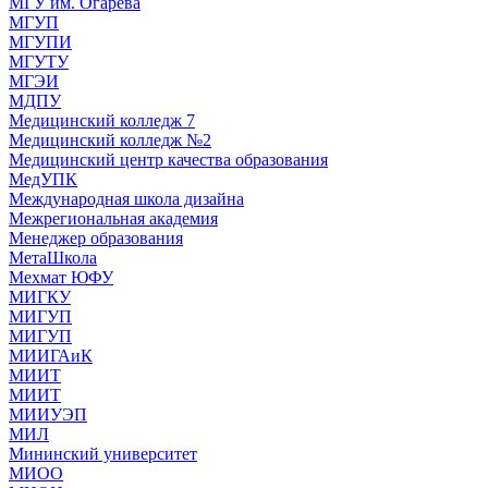
МГУ им. Огарева
МГУП
МГУПИ
МГУТУ
МГЭИ
МДПУ
Медицинский колледж 7
Медицинский колледж №2
Медицинский центр качества образования
МедУПК
Международная школа дизайна
Межрегиональная академия
Менеджер образования
МетаШкола
Мехмат ЮФУ
МИГКУ
МИГУП
МИГУП
МИИГАиК
МИИТ
МИИТ
МИИУЭП
МИЛ
Мининский университет
МИОО