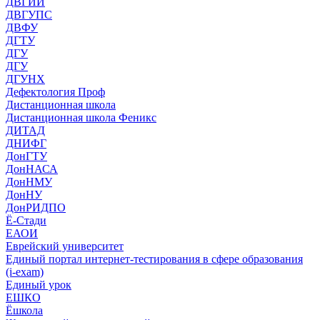
ДВГИИ
ДВГУПС
ДВФУ
ДГТУ
ДГУ
ДГУ
ДГУНХ
Дефектология Проф
Дистанционная школа
Дистанционная школа Феникс
ДИТАД
ДНИФГ
ДонГТУ
ДонНАСА
ДонНМУ
ДонНУ
ДонРИДПО
Ё-Стади
ЕАОИ
Еврейский университет
Единый портал интернет-тестирования в сфере образования
(i-exam)
Единый урок
ЕШКО
Ёшкола