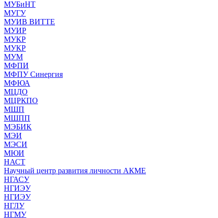
МУБиНТ
МУГУ
МУИВ ВИТТЕ
МУИР
МУКР
МУКР
МУМ
МФПИ
МФПУ Синергия
МФЮА
МЦДО
МЦРКПО
МШП
МШПП
МЭБИК
МЭИ
МЭСИ
МЮИ
НАСТ
Научный центр развития личности АКМЕ
НГАСУ
НГИЭУ
НГИЭУ
НГЛУ
НГМУ