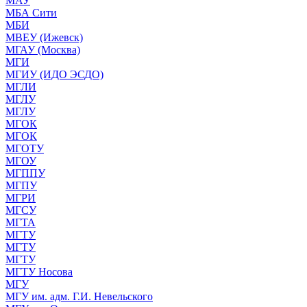
МАУ
МБА Сити
МБИ
МВЕУ (Ижевск)
МГАУ (Москва)
МГИ
МГИУ (ИДО ЭСДО)
МГЛИ
МГЛУ
МГЛУ
МГОК
МГОК
МГОТУ
МГОУ
МГППУ
МГПУ
МГРИ
МГСУ
МГТА
МГТУ
МГТУ
МГТУ
МГТУ Носова
МГУ
МГУ им. адм. Г.И. Невельского