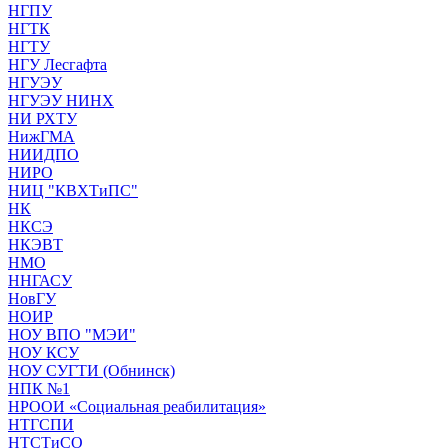
НГПУ
НГТК
НГТУ
НГУ Лесгафта
НГУЭУ
НГУЭУ НИНХ
НИ РХТУ
НижГМА
НИИДПО
НИРО
НИЦ "КВХТиПС"
НК
НКСЭ
НКЭВТ
НМО
ННГАСУ
НовГУ
НОИР
НОУ ВПО "МЭИ"
НОУ КСУ
НОУ СУГТИ (Обнинск)
НПК №1
НРООИ «Социальная реабилитация»
НТГСПИ
НТСТиСО