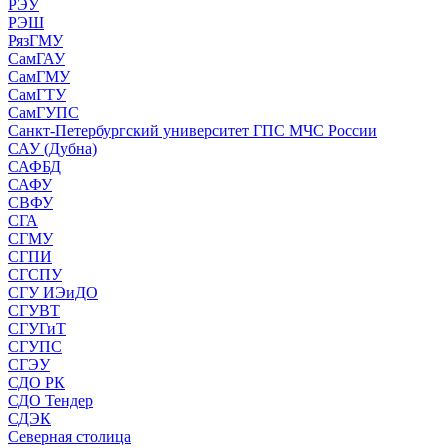
РЭУ
РЭШ
РязГМУ
СамГАУ
СамГМУ
СамГТУ
СамГУПС
Санкт-Петербургский университет ГПС МЧС России
САУ (Дубна)
САФБД
САФУ
СВФУ
СГА
СГМУ
СГПИ
СГСПУ
СГУ ИЭиДО
СГУВТ
СГУГиТ
СГУПС
СГЭУ
СДО РК
СДО Тендер
СДЭК
Северная столица