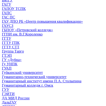
ВятГУ
ГАГУ
ГАПОУ ТСПК
ГАПС
ГАС ПС
ГАУ ДПО РБ «Центр повышения квалификации»
ГАУСЗ
ГБПОУ «Петровский колледж»
ГГПИ им. В.Г.Короленко
ГГТУ
ГГТУ ГПК
ГГТУ СТТ
Группа Тарго
ГТЭП
ГУ «Дубна»
Гу УНПК
ГУАП
Губкинский университет
Гуманитарно-технический университет
Гуманитарный институт имени П.А. Столыпина
Гуманитарный колледж г. Омск
ГУУ
ГЭИТИ
ДА МИД России
ДальГАУ