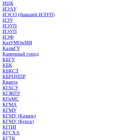
ИЦК
ИЭАУ
ИЭСО (бывший ИЭУП)
ИЭУ
ИЭУП
ИЭУП
ИЭФ
КазУМОиМЯ
КалмГУ
Каменный город
КБГУ
КБК
КБКСТ
КБРЦНПР
Кварта
КГАСУ
КГЖПУ
КГиМС
КГМА
КГМУ
КГМУ (Казань)
КГМУ (Курск)
КГПИ
КГСХА
КГТК