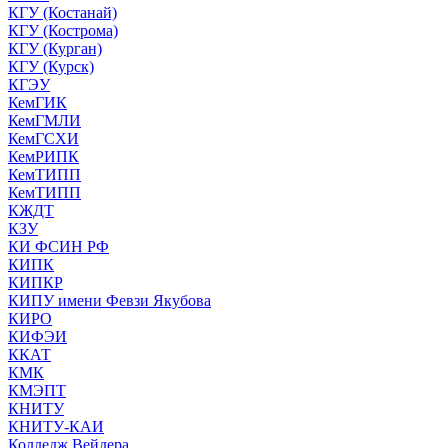
КГУ (Костанай)
КГУ (Кострома)
КГУ (Курган)
КГУ (Курск)
КГЭУ
КемГИК
КемГМЛИ
КемГСХИ
КемРИПК
КемТИПП
КемТИПП
КЖДТ
КЗУ
КИ ФСИН РФ
КИПК
КИПКР
КИПУ имени Февзи Якубова
КИРО
КИФЭИ
ККАТ
КМК
КМЭПТ
КНИТУ
КНИТУ-КАИ
Колледж Вейдера