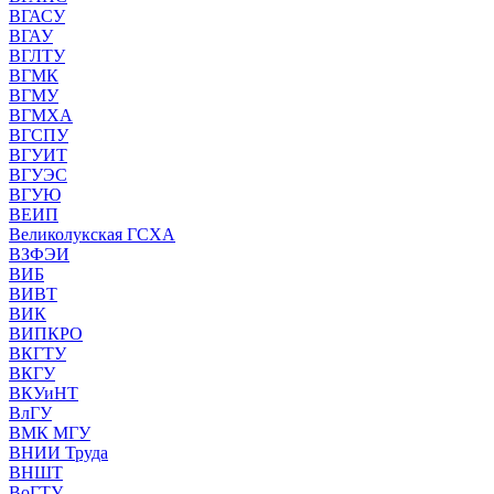
ВГАСУ
ВГАУ
ВГЛТУ
ВГМК
ВГМУ
ВГМХА
ВГСПУ
ВГУИТ
ВГУЭС
ВГУЮ
ВЕИП
Великолукская ГСХА
ВЗФЭИ
ВИБ
ВИВТ
ВИК
ВИПКРО
ВКГТУ
ВКГУ
ВКУиНТ
ВлГУ
ВМК МГУ
ВНИИ Труда
ВНШТ
ВоГТУ