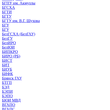
БГПУ им. Акмуллы
БГСХА
БГТИ
БГТУ
БГТУ им. В.Г. Шухова
БГУ
БГУ
БелГСХА (БелГАУ)
БелГУ
БелИРО
БелЮИ
БИПКРО
БИРО (РБ)
БИСТ
БИТ
БИУБ
БИФК
Брянск ГАУ
БТГП
БЭД
БЭПИ
БЭПО
БЮИ МВД
ВГАПО
ВГАПС