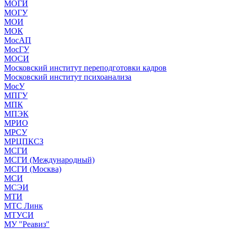
МОГИ
МОГУ
МОИ
МОК
МосАП
МосГУ
МОСИ
Московский институт переподготовки кадров
Московский институт психоанализа
МосУ
МПГУ
МПК
МПЭК
МРИО
МРСУ
МРЦПКСЗ
МСГИ
МСГИ (Международный)
МСГИ (Москва)
МСИ
МСЭИ
МТИ
МТС Линк
МТУСИ
МУ "Реавиз"