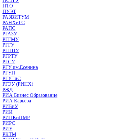
ПСТГУ
ПТО
ПУЭТ
РАЗВИТУМ
РАНХиГС
РАПС
РГАЗУ
РГГМУ
РГГУ
РГППУ
РГРТУ
РГСУ
РГУ им.Есенина
РГУП
РГУТиС
РГЭУ (РИНХ)
РЖД
РИА Бизнес Образование
РИА Карьера
РИБиУ
РИИ
РИПКиПМР
РИРС
РИУ
РКТМ