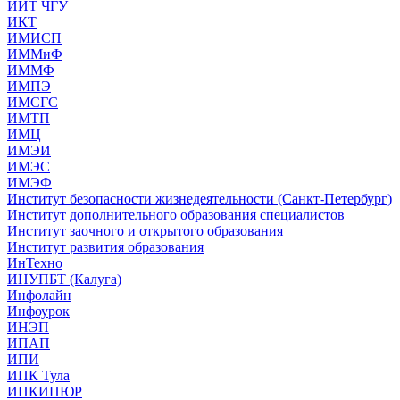
ИИТ ЧГУ
ИКТ
ИМИСП
ИММиФ
ИММФ
ИМПЭ
ИМСГС
ИМТП
ИМЦ
ИМЭИ
ИМЭС
ИМЭФ
Институт безопасности жизнедеятельности (Санкт-Петербург)
Институт дополнительного образования специалистов
Институт заочного и открытого образования
Институт развития образования
ИнТехно
ИНУПБТ (Калуга)
Инфолайн
Инфоурок
ИНЭП
ИПАП
ИПИ
ИПК Тула
ИПКИПЮР