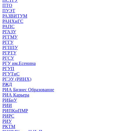
ПСТГУ
ПТО
ПУЭТ
РАЗВИТУМ
РАНХиГС
РАПС
РГАЗУ
РГГМУ
РГГУ
РГППУ
РГРТУ
РГСУ
РГУ им.Есенина
РГУП
РГУТиС
РГЭУ (РИНХ)
РЖД
РИА Бизнес Образование
РИА Карьера
РИБиУ
РИИ
РИПКиПМР
РИРС
РИУ
РКТМ