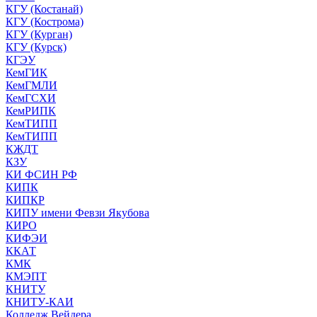
КГУ (Костанай)
КГУ (Кострома)
КГУ (Курган)
КГУ (Курск)
КГЭУ
КемГИК
КемГМЛИ
КемГСХИ
КемРИПК
КемТИПП
КемТИПП
КЖДТ
КЗУ
КИ ФСИН РФ
КИПК
КИПКР
КИПУ имени Февзи Якубова
КИРО
КИФЭИ
ККАТ
КМК
КМЭПТ
КНИТУ
КНИТУ-КАИ
Колледж Вейдера