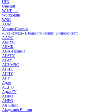
UIB
Unicraft
WebTutor
WorldSkills
WSG
XUM
Yaware.Courses
«1 сентября» (Педагогический университет)
ААЭС
АБиУС
АБМК
АВА-терапия
АГАТУ
АГАУ
АГЗ МЧС
АГИК
АГПУ
АГУ
Адам
АДПО
АдыгГУ
АИРО
АИРО
Ай Класс
Академия Eduson