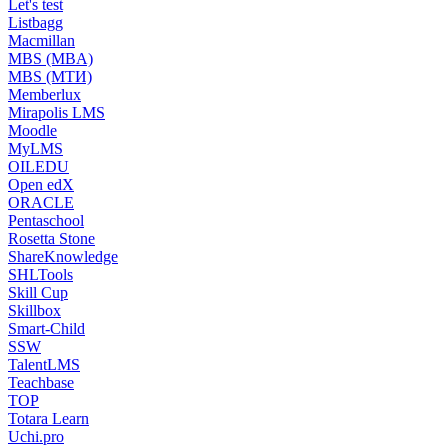
Let's test
Listbagg
Macmillan
MBS (MBA)
MBS (МТИ)
Memberlux
Mirapolis LMS
Moodle
MyLMS
OILEDU
Open edX
ORACLE
Pentaschool
Rosetta Stone
ShareKnowledge
SHLTools
Skill Cup
Skillbox
Smart-Child
SSW
TalentLMS
Teachbase
TOP
Totara Learn
Uchi.pro