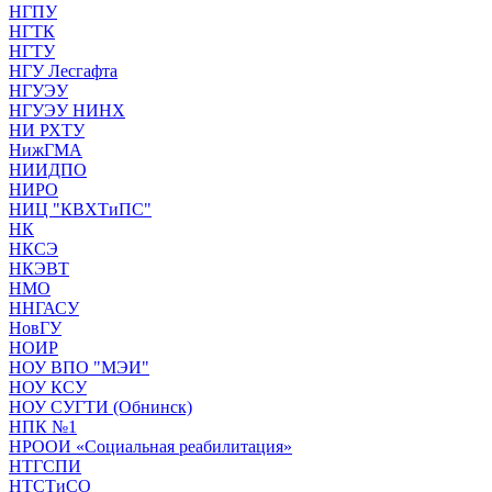
НГПУ
НГТК
НГТУ
НГУ Лесгафта
НГУЭУ
НГУЭУ НИНХ
НИ РХТУ
НижГМА
НИИДПО
НИРО
НИЦ "КВХТиПС"
НК
НКСЭ
НКЭВТ
НМО
ННГАСУ
НовГУ
НОИР
НОУ ВПО "МЭИ"
НОУ КСУ
НОУ СУГТИ (Обнинск)
НПК №1
НРООИ «Социальная реабилитация»
НТГСПИ
НТСТиСО