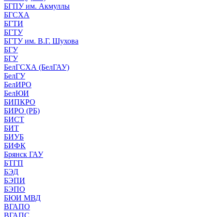
БГПУ им. Акмуллы
БГСХА
БГТИ
БГТУ
БГТУ им. В.Г. Шухова
БГУ
БГУ
БелГСХА (БелГАУ)
БелГУ
БелИРО
БелЮИ
БИПКРО
БИРО (РБ)
БИСТ
БИТ
БИУБ
БИФК
Брянск ГАУ
БТГП
БЭД
БЭПИ
БЭПО
БЮИ МВД
ВГАПО
ВГАПС