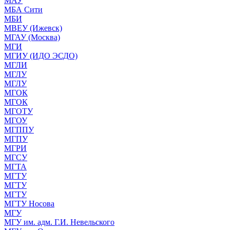
МАУ
МБА Сити
МБИ
МВЕУ (Ижевск)
МГАУ (Москва)
МГИ
МГИУ (ИДО ЭСДО)
МГЛИ
МГЛУ
МГЛУ
МГОК
МГОК
МГОТУ
МГОУ
МГППУ
МГПУ
МГРИ
МГСУ
МГТА
МГТУ
МГТУ
МГТУ
МГТУ Носова
МГУ
МГУ им. адм. Г.И. Невельского