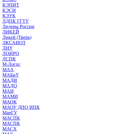
КЭПИТ
КЭСИ
КЭУК
ЛДПК ГГТУ
Лидеры России
ЛИКЕЙ
Ликей (Тверь)
ЛКСАИОТ
ЛНУ
ЛОИРО
ЛСПК
М-Логос
МАА
МАБиУ
МАДИ
МАДО
МАИ
МАМИ
МАОК
МАОУ ДПО ИПК
МарГУ
МАСПК
МАСПК
МАСХ