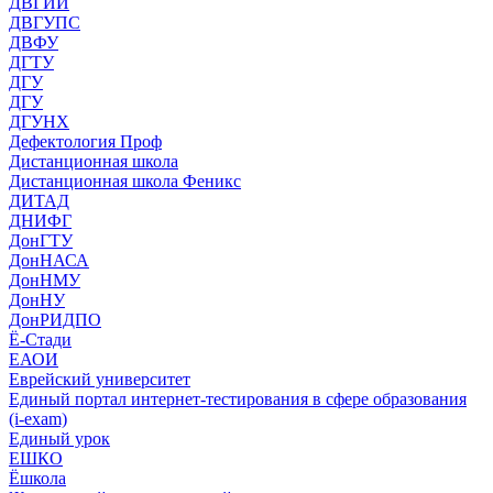
ДВГИИ
ДВГУПС
ДВФУ
ДГТУ
ДГУ
ДГУ
ДГУНХ
Дефектология Проф
Дистанционная школа
Дистанционная школа Феникс
ДИТАД
ДНИФГ
ДонГТУ
ДонНАСА
ДонНМУ
ДонНУ
ДонРИДПО
Ё-Стади
ЕАОИ
Еврейский университет
Единый портал интернет-тестирования в сфере образования
(i-exam)
Единый урок
ЕШКО
Ёшкола