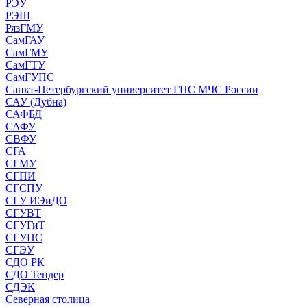
РЭУ
РЭШ
РязГМУ
СамГАУ
СамГМУ
СамГТУ
СамГУПС
Санкт-Петербургский университет ГПС МЧС России
САУ (Дубна)
САФБД
САФУ
СВФУ
СГА
СГМУ
СГПИ
СГСПУ
СГУ ИЭиДО
СГУВТ
СГУГиТ
СГУПС
СГЭУ
СДО РК
СДО Тендер
СДЭК
Северная столица