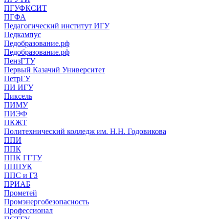
ПГУФКСИТ
ПГФА
Педагогический институт ИГУ
Педкампус
Педобразование.рф
Педобразование.рф
ПензГТУ
Первый Казачий Университет
ПетрГУ
ПИ ИГУ
Пиксель
ПИМУ
ПИЭФ
ПКЖТ
Политехнический колледж им. Н.Н. Годовикова
ППИ
ППК
ППК ГГТУ
ПППУК
ППС и ГЗ
ПРИАБ
Прометей
Промэнергобезопасность
Профессионал