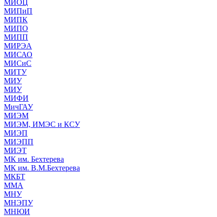
МИОЦ
МИПиП
МИПК
МИПО
МИПП
МИРЭА
МИСАО
МИСиС
МИТУ
МИУ
МИУ
МИФИ
МичГАУ
МИЭМ
МИЭМ, ИМЭС и КСУ
МИЭП
МИЭПП
МИЭТ
МК им. Бехтерева
МК им. В.М.Бехтерева
МКБТ
ММА
МНУ
МНЭПУ
МНЮИ