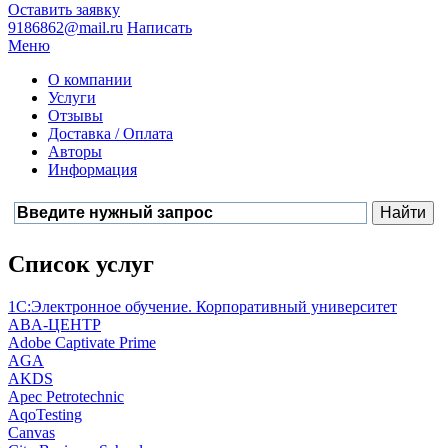
Оставить заявку
9186862@mail.ru
Написать
Меню
О компании
Услуги
Отзывы
Доставка / Оплата
Авторы
Информация
Список услуг
1С:Электронное обучение. Корпоративный университет
ABA-ЦЕНТР
Adobe Captivate Prime
AGA
AKDS
Apec Petrotechnic
AqoTesting
Canvas