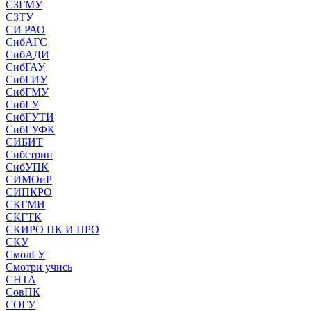
СЗГМУ
СЗТУ
СИ РАО
СибАГС
СибАДИ
СибГАУ
СибГИУ
СибГМУ
СибГУ
СибГУТИ
СибГУФК
СИБИТ
Сибстрин
СибУПК
СИМОиР
СИПКРО
СКГМИ
СКГТК
СКИРО ПК И ПРО
СКУ
СмолГУ
Смотри учись
СНТА
СовПК
СОГУ