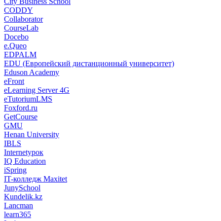
City Business School
CODDY
Collaborator
CourseLab
Docebo
e.Queo
EDPALM
EDU (Европейский дистанционный университет)
Eduson Academy
eFront
eLearning Server 4G
eTutoriumLMS
Foxford.ru
GetCourse
GMU
Henan University
IBLS
Internetурок
IQ Education
iSpring
IT-колледж Maxitet
JunySchool
Kundelik.kz
Lancman
learn365