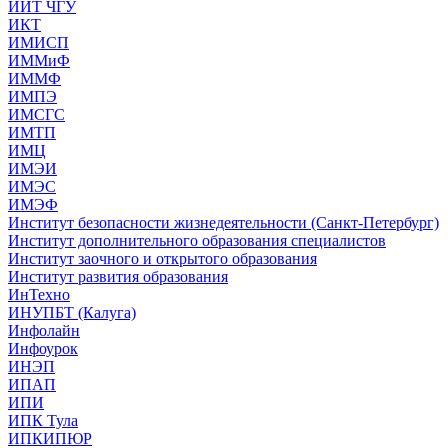
ИИТ ЧГУ
ИКТ
ИМИСП
ИММиФ
ИММФ
ИМПЭ
ИМСГС
ИМТП
ИМЦ
ИМЭИ
ИМЭС
ИМЭФ
Институт безопасности жизнедеятельности (Санкт-Петербург)
Институт дополнительного образования специалистов
Институт заочного и открытого образования
Институт развития образования
ИнТехно
ИНУПБТ (Калуга)
Инфолайн
Инфоурок
ИНЭП
ИПАП
ИПИ
ИПК Тула
ИПКИПЮР