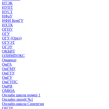
НТЭК
НУПТ
НУСТ
НФаУ
НФИ КемГУ
НХТК
ОГПУ
ОГУ
ОГУ (Орел)
ОГУЭТ
ОГЭУ
ОКБИТ
ОЛИМПОКС
Омавиат
ОмГА
ОмГМУ
ОмГТУ
ОмГУ
ОмГУПС
ОмРИ
ОМЮА
Онлайн школа номер 1
Онлайн-лицей №1
Онлайн-школа Синергия
ОНЭУ