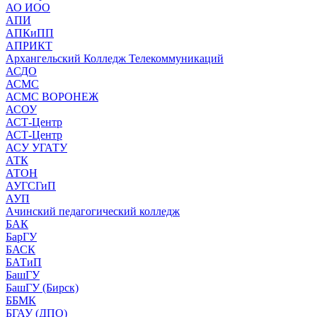
АО ИОО
АПИ
АПКиПП
АПРИКТ
Архангельский Колледж Телекоммуникаций
АСДО
АСМС
АСМС ВОРОНЕЖ
АСОУ
АСТ-Центр
АСТ-Центр
АСУ УГАТУ
АТК
АТОН
АУГСГиП
АУП
Ачинский педагогический колледж
БАК
БарГУ
БАСК
БАТиП
БашГУ
БашГУ (Бирск)
ББМК
БГАУ (ДПО)