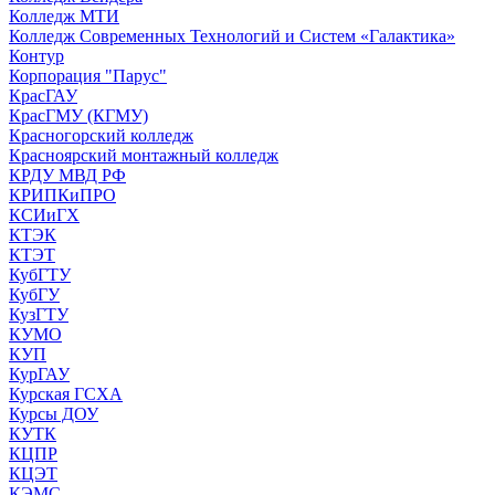
Колледж МТИ
Колледж Современных Технологий и Систем «Галактика»
Контур
Корпорация "Парус"
КрасГАУ
КрасГМУ (КГМУ)
Красногорский колледж
Красноярский монтажный колледж
КРДУ МВД РФ
КРИПКиПРО
КСИиГХ
КТЭК
КТЭТ
КубГТУ
КубГУ
КузГТУ
КУМО
КУП
КурГАУ
Курская ГСХА
Курсы ДОУ
КУТК
КЦПР
КЦЭТ
КЭМС