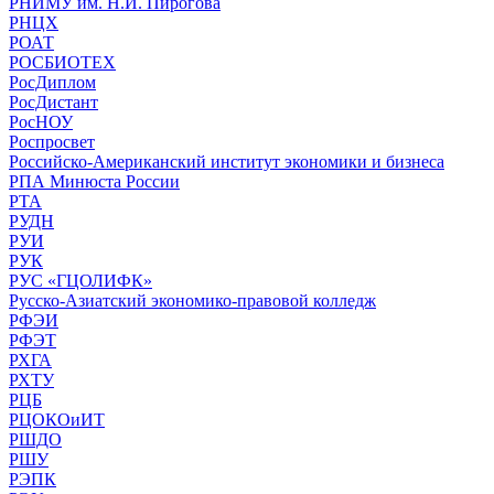
РНИМУ им. Н.И. Пирогова
РНЦХ
РОАТ
РОСБИОТЕХ
РосДиплом
РосДистант
РосНОУ
Роспросвет
Российско-Американский институт экономики и бизнеса
РПА Минюста России
РТА
РУДН
РУИ
РУК
РУС «ГЦОЛИФК»
Русско-Азиатский экономико-правовой колледж
РФЭИ
РФЭТ
РХГА
РХТУ
РЦБ
РЦОКОиИТ
РШДО
РШУ
РЭПК