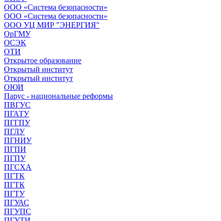
ООО «Система безопасности»
ООО «Система безопасности»
ООО УЦ МИР "ЭНЕРГИЯ"
ОрГМУ
ОСЭК
ОТИ
Открытое образование
Открытый институт
Открытый институт
ОЮИ
Парус - национальные реформы
ПВГУС
ПГАТУ
ПГГПУ
ПГЛУ
ПГНИУ
ПГПИ
ПГПУ
ПГСХА
ПГТК
ПГТК
ПГТУ
ПГУАС
ПГУПС
ПГУТИ