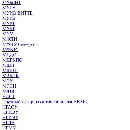
МУБиНТ
МУГУ
МУИВ ВИТТЕ
МУИР
МУКР
МУКР
МУМ
МФПИ
МФПУ Синергия
МФЮА
МЦДО
МЦРКПО
МШП
МШПП
МЭБИК
МЭИ
МЭСИ
МЮИ
НАСТ
Научный центр развития личности АКМЕ
НГАСУ
НГИЭУ
НГИЭУ
НГЛУ
НГМУ