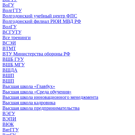
ВоГУ
ВолгГТУ
Волгодонский учебный центр ФПС
Волгодонский филиал РЮИ МВД РФ
ВолГУ
ВСГУТУ
Все тренинги
ВСЭИ
ВТМТ
ВТУ Министерства обороны РФ
ВШБ ГУУ
ВШБ МГУ
ВШДА
ВШП
ВШП
Высшая школа «Главбух»
Высшая школа «Среда обучения»
Высшая школа инновационного менеджмента
Высшая школа кадровика
Высшая школа предпринимательства
ВЭГУ
ВЭПИ
ВЮК
ВятГГУ