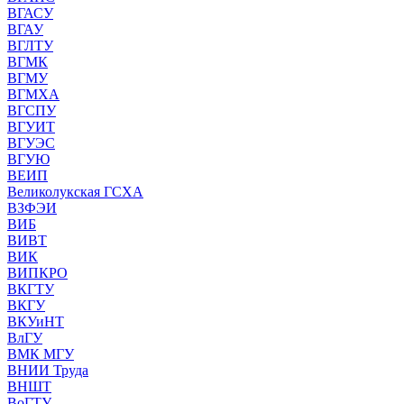
ВГАСУ
ВГАУ
ВГЛТУ
ВГМК
ВГМУ
ВГМХА
ВГСПУ
ВГУИТ
ВГУЭС
ВГУЮ
ВЕИП
Великолукская ГСХА
ВЗФЭИ
ВИБ
ВИВТ
ВИК
ВИПКРО
ВКГТУ
ВКГУ
ВКУиНТ
ВлГУ
ВМК МГУ
ВНИИ Труда
ВНШТ
ВоГТУ