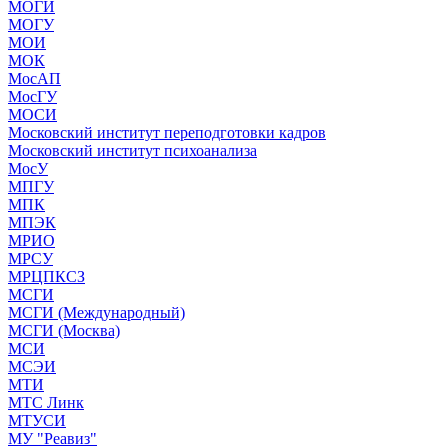
МОГИ
МОГУ
МОИ
МОК
МосАП
МосГУ
МОСИ
Московский институт переподготовки кадров
Московский институт психоанализа
МосУ
МПГУ
МПК
МПЭК
МРИО
МРСУ
МРЦПКСЗ
МСГИ
МСГИ (Международный)
МСГИ (Москва)
МСИ
МСЭИ
МТИ
МТС Линк
МТУСИ
МУ "Реавиз"