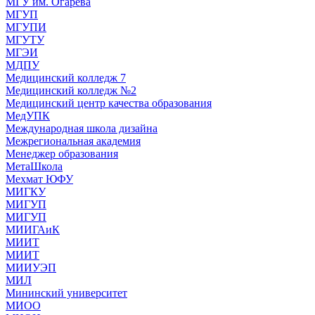
МГУ им. Огарева
МГУП
МГУПИ
МГУТУ
МГЭИ
МДПУ
Медицинский колледж 7
Медицинский колледж №2
Медицинский центр качества образования
МедУПК
Международная школа дизайна
Межрегиональная академия
Менеджер образования
МетаШкола
Мехмат ЮФУ
МИГКУ
МИГУП
МИГУП
МИИГАиК
МИИТ
МИИТ
МИИУЭП
МИЛ
Мининский университет
МИОО