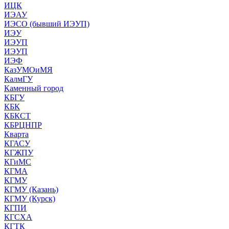
ИЦК
ИЭАУ
ИЭСО (бывший ИЭУП)
ИЭУ
ИЭУП
ИЭУП
ИЭФ
КазУМОиМЯ
КалмГУ
Каменный город
КБГУ
КБК
КБКСТ
КБРЦНПР
Кварта
КГАСУ
КГЖПУ
КГиМС
КГМА
КГМУ
КГМУ (Казань)
КГМУ (Курск)
КГПИ
КГСХА
КГТК