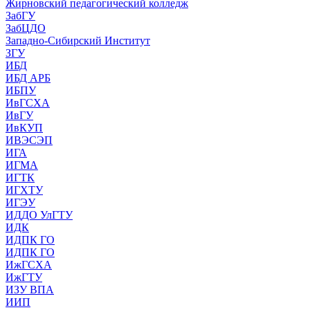
Жирновский педагогический колледж
ЗабГУ
ЗабЦДО
Западно-Сибирский Институт
ЗГУ
ИБД
ИБД АРБ
ИБПУ
ИвГСХА
ИвГУ
ИвКУП
ИВЭСЭП
ИГА
ИГМА
ИГТК
ИГХТУ
ИГЭУ
ИДДО УлГТУ
ИДК
ИДПК ГО
ИДПК ГО
ИжГСХА
ИжГТУ
ИЗУ ВПА
ИИП