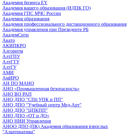
Академия бизнеса EY
Академия вашего образования (ИДПК ГО)
Академия ГПС МЧС России
Академия образования
Академия профессионального дистанционного образования
Академия управления при Президенте РБ
АкадемСити
Акато
АКИПКРО
Алгоритм
АлтГПУ
АлтГТУ
АлтГУ
АМИ
АмИРО
АН ПО МАНО
АНО «Промышленная безопасность»
АНО ВО РАП
АНО ДПО "СПб УПК и ПП"
АНО ДПО "Учебный центр Мед-Арт"
АНО ДПО "ЦПКПП"
АНО ДПО «ОТ и ДО»
АНО НИИ Управления
АНОО ДПО (ПК) Академия образования взрослых
"Альтернатива"