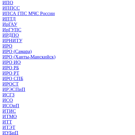
ИПО
ИППСС
ИПСА ГПС МЧС России
ИПТД
ИрГАУ
ИрГУПС
ИРДПО
ИРНИТУ
ИРО
ИРО (Самара)
ИРО (Ханты-Манскийск)
ИРО ИО
ИРО РБ
ИРО РТ
ИРО СПБ
ИРОСТ
ИРЭСПиП
ИСГЗ
ИСО
ИСОиП
ИТИС
ИТМО
ИТТ
ИТЭТ
ИУБиП