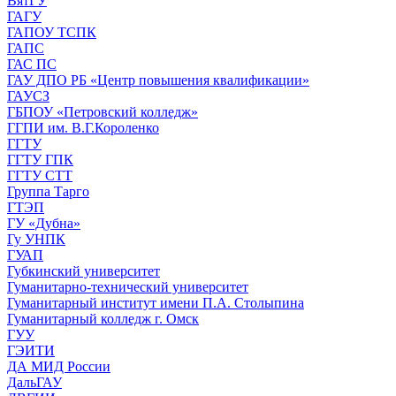
ВятГУ
ГАГУ
ГАПОУ ТСПК
ГАПС
ГАС ПС
ГАУ ДПО РБ «Центр повышения квалификации»
ГАУСЗ
ГБПОУ «Петровский колледж»
ГГПИ им. В.Г.Короленко
ГГТУ
ГГТУ ГПК
ГГТУ СТТ
Группа Тарго
ГТЭП
ГУ «Дубна»
Гу УНПК
ГУАП
Губкинский университет
Гуманитарно-технический университет
Гуманитарный институт имени П.А. Столыпина
Гуманитарный колледж г. Омск
ГУУ
ГЭИТИ
ДА МИД России
ДальГАУ