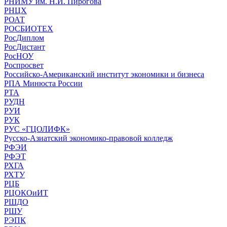
РНИМУ им. Н.И. Пирогова
РНЦХ
РОАТ
РОСБИОТЕХ
РосДиплом
РосДистант
РосНОУ
Роспросвет
Российско-Американский институт экономики и бизнеса
РПА Минюста России
РТА
РУДН
РУИ
РУК
РУС «ГЦОЛИФК»
Русско-Азиатский экономико-правовой колледж
РФЭИ
РФЭТ
РХГА
РХТУ
РЦБ
РЦОКОиИТ
РШДО
РШУ
РЭПК