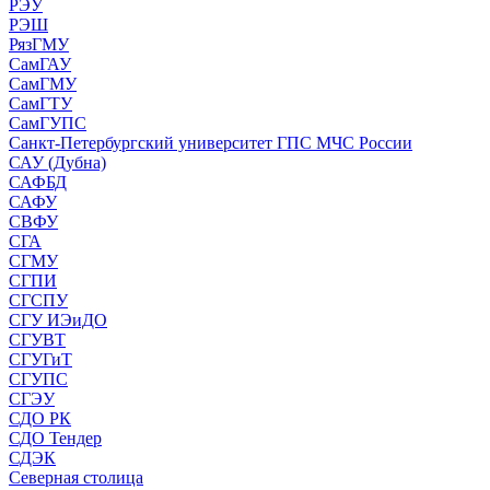
РЭУ
РЭШ
РязГМУ
СамГАУ
СамГМУ
СамГТУ
СамГУПС
Санкт-Петербургский университет ГПС МЧС России
САУ (Дубна)
САФБД
САФУ
СВФУ
СГА
СГМУ
СГПИ
СГСПУ
СГУ ИЭиДО
СГУВТ
СГУГиТ
СГУПС
СГЭУ
СДО РК
СДО Тендер
СДЭК
Северная столица