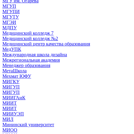
МГУ им. Огарева
МГУП
МГУПИ
МГУТУ
МГЭИ
МДПУ
Медицинский колледж 7
Медицинский колледж №2
Медицинский центр качества образования
МедУПК
Международная школа дизайна
Межрегиональная академия
Менеджер образования
МетаШкола
Мехмат ЮФУ
МИГКУ
МИГУП
МИГУП
МИИГАиК
МИИТ
МИИТ
МИИУЭП
МИЛ
Мининский университет
МИОО