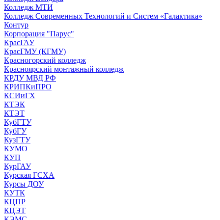
Колледж МТИ
Колледж Современных Технологий и Систем «Галактика»
Контур
Корпорация "Парус"
КрасГАУ
КрасГМУ (КГМУ)
Красногорский колледж
Красноярский монтажный колледж
КРДУ МВД РФ
КРИПКиПРО
КСИиГХ
КТЭК
КТЭТ
КубГТУ
КубГУ
КузГТУ
КУМО
КУП
КурГАУ
Курская ГСХА
Курсы ДОУ
КУТК
КЦПР
КЦЭТ
КЭМС