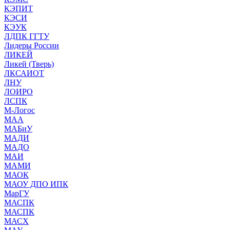
КЭПИТ
КЭСИ
КЭУК
ЛДПК ГГТУ
Лидеры России
ЛИКЕЙ
Ликей (Тверь)
ЛКСАИОТ
ЛНУ
ЛОИРО
ЛСПК
М-Логос
МАА
МАБиУ
МАДИ
МАДО
МАИ
МАМИ
МАОК
МАОУ ДПО ИПК
МарГУ
МАСПК
МАСПК
МАСХ