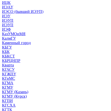
ИЦК
ИЭАУ
ИЭСО (бывший ИЭУП)
ИЭУ
ИЭУП
ИЭУП
ИЭФ
КазУМОиМЯ
КалмГУ
Каменный город
КБГУ
КБК
КБКСТ
КБРЦНПР
Кварта
КГАСУ
КГЖПУ
КГиМС
КГМА
КГМУ
КГМУ (Казань)
КГМУ (Курск)
КГПИ
КГСХА
КГТК