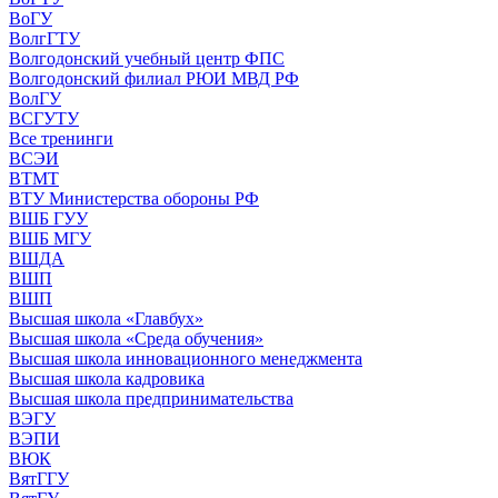
ВоГУ
ВолгГТУ
Волгодонский учебный центр ФПС
Волгодонский филиал РЮИ МВД РФ
ВолГУ
ВСГУТУ
Все тренинги
ВСЭИ
ВТМТ
ВТУ Министерства обороны РФ
ВШБ ГУУ
ВШБ МГУ
ВШДА
ВШП
ВШП
Высшая школа «Главбух»
Высшая школа «Среда обучения»
Высшая школа инновационного менеджмента
Высшая школа кадровика
Высшая школа предпринимательства
ВЭГУ
ВЭПИ
ВЮК
ВятГГУ