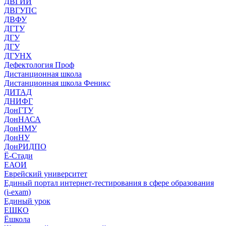
ДВГИИ
ДВГУПС
ДВФУ
ДГТУ
ДГУ
ДГУ
ДГУНХ
Дефектология Проф
Дистанционная школа
Дистанционная школа Феникс
ДИТАД
ДНИФГ
ДонГТУ
ДонНАСА
ДонНМУ
ДонНУ
ДонРИДПО
Ё-Стади
ЕАОИ
Еврейский университет
Единый портал интернет-тестирования в сфере образования
(i-exam)
Единый урок
ЕШКО
Ёшкола