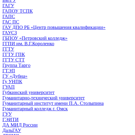
ВятГУ
ГАГУ
ГАПОУ ТСПК
ГАПС
ГАС ПС
ГАУ ДПО РБ «Центр повышения квалификации»
ГАУСЗ
ГБПОУ «Петровский колледж»
ГГПИ им. В.Г.Короленко
ГГТУ
ГГТУ ГПК
ГГТУ СТТ
Группа Тарго
ГТЭП
ГУ «Дубна»
Гу УНПК
ГУАП
Губкинский университет
Гуманитарно-технический университет
Гуманитарный институт имени П.А. Столыпина
Гуманитарный колледж г. Омск
ГУУ
ГЭИТИ
ДА МИД России
ДальГАУ