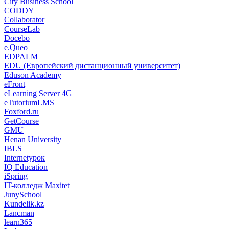
City Business School
CODDY
Collaborator
CourseLab
Docebo
e.Queo
EDPALM
EDU (Европейский дистанционный университет)
Eduson Academy
eFront
eLearning Server 4G
eTutoriumLMS
Foxford.ru
GetCourse
GMU
Henan University
IBLS
Internetурок
IQ Education
iSpring
IT-колледж Maxitet
JunySchool
Kundelik.kz
Lancman
learn365