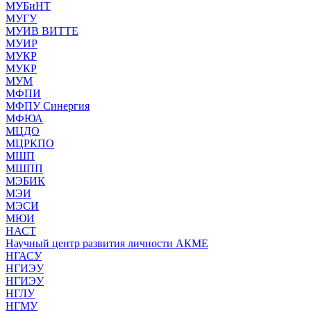
МУБиНТ
МУГУ
МУИВ ВИТТЕ
МУИР
МУКР
МУКР
МУМ
МФПИ
МФПУ Синергия
МФЮА
МЦДО
МЦРКПО
МШП
МШПП
МЭБИК
МЭИ
МЭСИ
МЮИ
НАСТ
Научный центр развития личности АКМЕ
НГАСУ
НГИЭУ
НГИЭУ
НГЛУ
НГМУ