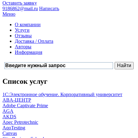
Оставить заявку
9186862@mail.ru
Написать
Меню
О компании
Услуги
Отзывы
Доставка / Оплата
Авторы
Информация
Список услуг
1С:Электронное обучение. Корпоративный университет
ABA-ЦЕНТР
Adobe Captivate Prime
AGA
AKDS
Apec Petrotechnic
AqoTesting
Canvas