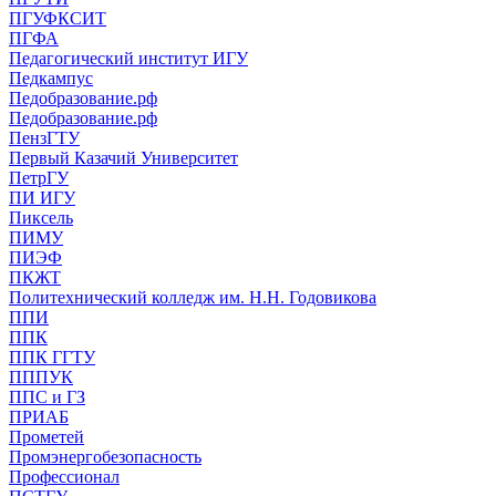
ПГУФКСИТ
ПГФА
Педагогический институт ИГУ
Педкампус
Педобразование.рф
Педобразование.рф
ПензГТУ
Первый Казачий Университет
ПетрГУ
ПИ ИГУ
Пиксель
ПИМУ
ПИЭФ
ПКЖТ
Политехнический колледж им. Н.Н. Годовикова
ППИ
ППК
ППК ГГТУ
ПППУК
ППС и ГЗ
ПРИАБ
Прометей
Промэнергобезопасность
Профессионал