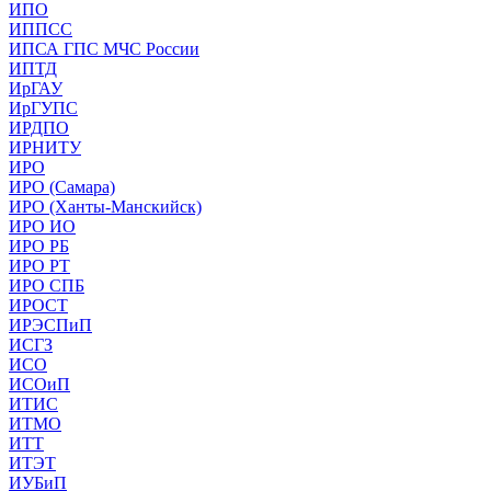
ИПО
ИППСС
ИПСА ГПС МЧС России
ИПТД
ИрГАУ
ИрГУПС
ИРДПО
ИРНИТУ
ИРО
ИРО (Самара)
ИРО (Ханты-Манскийск)
ИРО ИО
ИРО РБ
ИРО РТ
ИРО СПБ
ИРОСТ
ИРЭСПиП
ИСГЗ
ИСО
ИСОиП
ИТИС
ИТМО
ИТТ
ИТЭТ
ИУБиП