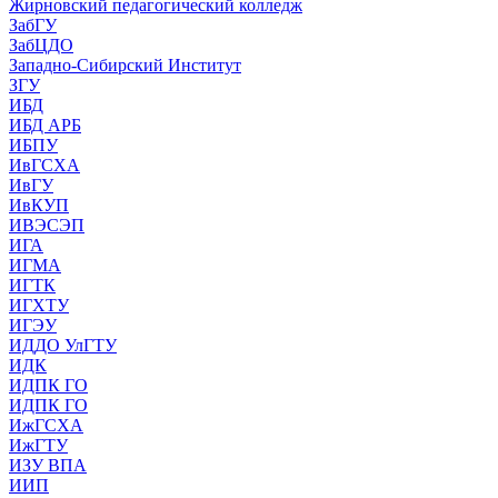
Жирновский педагогический колледж
ЗабГУ
ЗабЦДО
Западно-Сибирский Институт
ЗГУ
ИБД
ИБД АРБ
ИБПУ
ИвГСХА
ИвГУ
ИвКУП
ИВЭСЭП
ИГА
ИГМА
ИГТК
ИГХТУ
ИГЭУ
ИДДО УлГТУ
ИДК
ИДПК ГО
ИДПК ГО
ИжГСХА
ИжГТУ
ИЗУ ВПА
ИИП