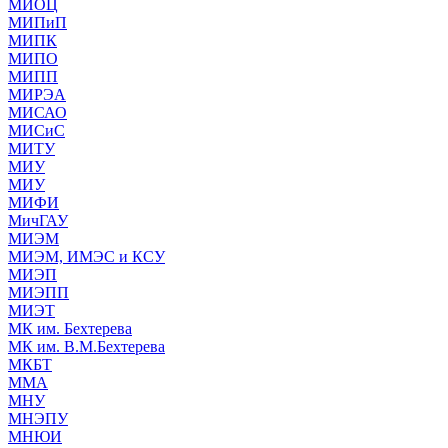
МИОЦ
МИПиП
МИПК
МИПО
МИПП
МИРЭА
МИСАО
МИСиС
МИТУ
МИУ
МИУ
МИФИ
МичГАУ
МИЭМ
МИЭМ, ИМЭС и КСУ
МИЭП
МИЭПП
МИЭТ
МК им. Бехтерева
МК им. В.М.Бехтерева
МКБТ
ММА
МНУ
МНЭПУ
МНЮИ