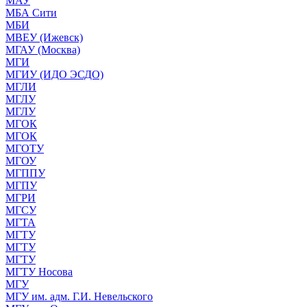
МАУ
МБА Сити
МБИ
МВЕУ (Ижевск)
МГАУ (Москва)
МГИ
МГИУ (ИДО ЭСДО)
МГЛИ
МГЛУ
МГЛУ
МГОК
МГОК
МГОТУ
МГОУ
МГППУ
МГПУ
МГРИ
МГСУ
МГТА
МГТУ
МГТУ
МГТУ
МГТУ Носова
МГУ
МГУ им. адм. Г.И. Невельского