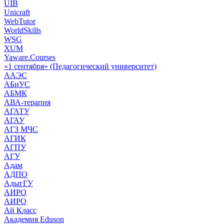
UIB
Unicraft
WebTutor
WorldSkills
WSG
XUM
Yaware.Courses
«1 сентября» (Педагогический университет)
ААЭС
АБиУС
АБМК
АВА-терапия
АГАТУ
АГАУ
АГЗ МЧС
АГИК
АГПУ
АГУ
Адам
АДПО
АдыгГУ
АИРО
АИРО
Ай Класс
Академия Eduson