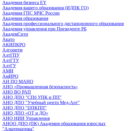
Академия бизнеса EY
Академия вашего образования (ИДПК ГО)
Академия ГПС МЧС России
Академия образования
Академия профессионального дистанционного образования
Академия управления при Президенте РБ
АкадемСити
Акато
АКИПКРО
Алгоритм
АлтГПУ
АлтГТУ
АлтГУ
АМИ
АмИРО
АН ПО МАНО
АНО «Промышленная безопасность»
АНО ВО РАП
АНО ДПО "СПб УПК и ПП"
АНО ДПО "Учебный центр Мед-Арт"
АНО ДПО "ЦПКПП"
АНО ДПО «ОТ и ДО»
АНО НИИ Управления
АНОО ДПО (ПК) Академия образования взрослых
"Альтернатива"