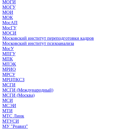
МОГИ
МОГУ
МОИ
МОК
МосАП
МосГУ
МОСИ
Московский институт переподготовки кадров
Московский институт психоанализа
МосУ
МПГУ
МПК
МПЭК
МРИО
МРСУ
МРЦПКСЗ
МСГИ
МСГИ (Международный)
МСГИ (Москва)
МСИ
МСЭИ
МТИ
МТС Линк
МТУСИ
МУ "Реавиз"