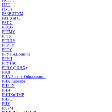
ПСТГУ
ПТО
ПУЭТ
РАЗВИТУМ
РАНХиГС
РАПС
РГАЗУ
РГГМУ
РГГУ
РГППУ
РГРТУ
РГСУ
РГУ им.Есенина
РГУП
РГУТиС
РГЭУ (РИНХ)
РЖД
РИА Бизнес Образование
РИА Карьера
РИБиУ
РИИ
РИПКиПМР
РИРС
РИУ
РКТМ