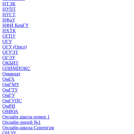
НТЭК
НУПТ
НУСТ
НФаУ
НФИ КемГУ
НХТК
ОГПУ
ОГУ
ОГУ (Орел)
ОГУЭТ
ОГЭУ
ОКБИТ
ОЛИМПОКС
Омавиат
ОмГА
ОмГМУ
ОмГТУ
ОмГУ
ОмГУПС
ОмРИ
ОМЮА
Онлайн школа номер 1
Онлайн-лицей №1
Онлайн-школа Синергия
ОНЭУ