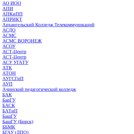
АО ИОО
АПИ
АПКиПП
АПРИКТ
Архангельский Колледж Телекоммуникаций
АСДО
АСМС
АСМС ВОРОНЕЖ
АСОУ
АСТ-Центр
АСТ-Центр
АСУ УГАТУ
АТК
АТОН
АУГСГиП
АУП
Ачинский педагогический колледж
БАК
БарГУ
БАСК
БАТиП
БашГУ
БашГУ (Бирск)
ББМК
БГАУ (ДПО)