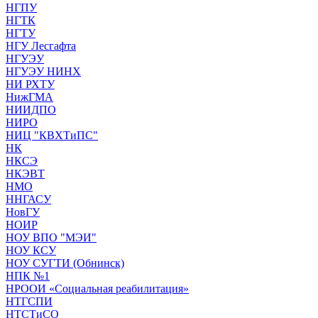
НГПУ
НГТК
НГТУ
НГУ Лесгафта
НГУЭУ
НГУЭУ НИНХ
НИ РХТУ
НижГМА
НИИДПО
НИРО
НИЦ "КВХТиПС"
НК
НКСЭ
НКЭВТ
НМО
ННГАСУ
НовГУ
НОИР
НОУ ВПО "МЭИ"
НОУ КСУ
НОУ СУГТИ (Обнинск)
НПК №1
НРООИ «Социальная реабилитация»
НТГСПИ
НТСТиСО