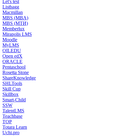
Let's test
Listbagg
Macmillan
MBS (MBA)
MBS (МТИ)
Memberlux
Mirapolis LMS
Moodle
MyLMS
OILEDU
Open edX
ORACLE
Pentaschool
Rosetta Stone
ShareKnowledge
SHLTools
Skill Cup
Skillbox
Smart-Child
SSW
TalentLMS
Teachbase
TOP
Totara Learn
Uchi.pro