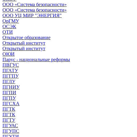
ООО «Система безопасности»
ООО «Система безопасности»
ООО УЦ МИР "ЭНЕРГИЯ"
ОрГМУ
ОСЭК
ОТИ
Открытое образование
Открытый институт
Открытый институт
ОЮИ
Парус - национальные реформы
ПВГУС
ПГАТУ
ПГГПУ
ПГЛУ
ПГНИУ
ПГПИ
ПГПУ
ПГСХА
ПГТК
ПГТК
ПГТУ
ПГУАС
ПГУПС
ПГУТИ