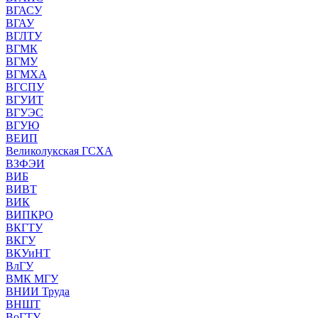
ВГАСУ
ВГАУ
ВГЛТУ
ВГМК
ВГМУ
ВГМХА
ВГСПУ
ВГУИТ
ВГУЭС
ВГУЮ
ВЕИП
Великолукская ГСХА
ВЗФЭИ
ВИБ
ВИВТ
ВИК
ВИПКРО
ВКГТУ
ВКГУ
ВКУиНТ
ВлГУ
ВМК МГУ
ВНИИ Труда
ВНШТ
ВоГТУ