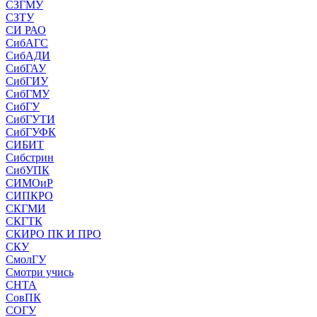
СЗГМУ
СЗТУ
СИ РАО
СибАГС
СибАДИ
СибГАУ
СибГИУ
СибГМУ
СибГУ
СибГУТИ
СибГУФК
СИБИТ
Сибстрин
СибУПК
СИМОиР
СИПКРО
СКГМИ
СКГТК
СКИРО ПК И ПРО
СКУ
СмолГУ
Смотри учись
СНТА
СовПК
СОГУ