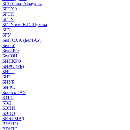
БГПУ им. Акмуллы
БГСХА
БГТИ
БГТУ
БГТУ им. В.Г. Шухова
БГУ
БГУ
БелГСХА (БелГАУ)
БелГУ
БелИРО
БелЮИ
БИПКРО
БИРО (РБ)
БИСТ
БИТ
БИУБ
БИФК
Брянск ГАУ
БТГП
БЭД
БЭПИ
БЭПО
БЮИ МВД
ВГАПО
ВГАПС