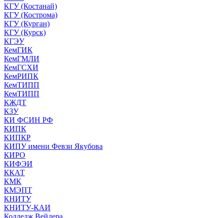
КГУ (Костанай)
КГУ (Кострома)
КГУ (Курган)
КГУ (Курск)
КГЭУ
КемГИК
КемГМЛИ
КемГСХИ
КемРИПК
КемТИПП
КемТИПП
КЖДТ
КЗУ
КИ ФСИН РФ
КИПК
КИПКР
КИПУ имени Февзи Якубова
КИРО
КИФЭИ
ККАТ
КМК
КМЭПТ
КНИТУ
КНИТУ-КАИ
Колледж Вейдера