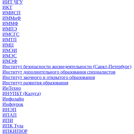
ИИТ ЧГУ
ИКТ
ИМИСП
ИММиФ
ИММФ
ИМПЭ
ИМСГС
ИМТП
ИМЦ
ИМЭИ
ИМЭС
ИМЭФ
Институт безопасности жизнедеятельности (Санкт-Петербург)
Институт дополнительного образования специалистов
Институт заочного и открытого образования
Институт развития образования
ИнТехно
ИНУПБТ (Калуга)
Инфолайн
Инфоурок
ИНЭП
ИПАП
ИПИ
ИПК Тула
ИПКИПЮР