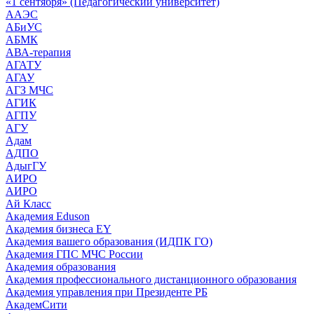
«1 сентября» (Педагогический университет)
ААЭС
АБиУС
АБМК
АВА-терапия
АГАТУ
АГАУ
АГЗ МЧС
АГИК
АГПУ
АГУ
Адам
АДПО
АдыгГУ
АИРО
АИРО
Ай Класс
Академия Eduson
Академия бизнеса EY
Академия вашего образования (ИДПК ГО)
Академия ГПС МЧС России
Академия образования
Академия профессионального дистанционного образования
Академия управления при Президенте РБ
АкадемСити