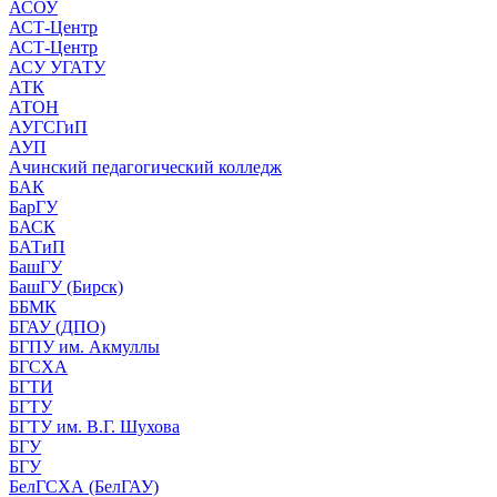
АСОУ
АСТ-Центр
АСТ-Центр
АСУ УГАТУ
АТК
АТОН
АУГСГиП
АУП
Ачинский педагогический колледж
БАК
БарГУ
БАСК
БАТиП
БашГУ
БашГУ (Бирск)
ББМК
БГАУ (ДПО)
БГПУ им. Акмуллы
БГСХА
БГТИ
БГТУ
БГТУ им. В.Г. Шухова
БГУ
БГУ
БелГСХА (БелГАУ)