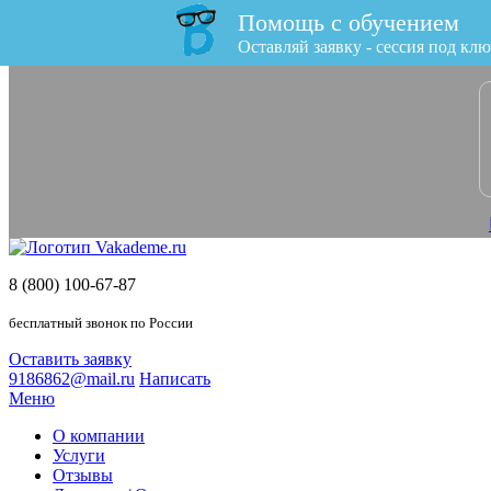
Помощь с обучением
x
Оставляй заявку - сессия под клю
8 (800) 100-67-87
бесплатный звонок по России
Оставить заявку
9186862@mail.ru
Написать
Меню
О компании
Услуги
Отзывы