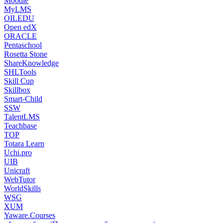
Moodle
MyLMS
OILEDU
Open edX
ORACLE
Pentaschool
Rosetta Stone
ShareKnowledge
SHLTools
Skill Cup
Skillbox
Smart-Child
SSW
TalentLMS
Teachbase
TOP
Totara Learn
Uchi.pro
UIB
Unicraft
WebTutor
WorldSkills
WSG
XUM
Yaware.Courses