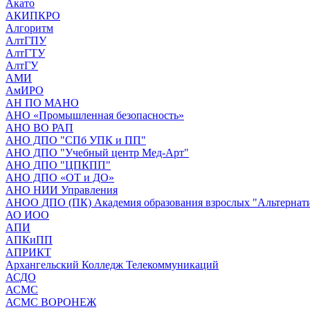
Акато
АКИПКРО
Алгоритм
АлтГПУ
АлтГТУ
АлтГУ
АМИ
АмИРО
АН ПО МАНО
АНО «Промышленная безопасность»
АНО ВО РАП
АНО ДПО "СПб УПК и ПП"
АНО ДПО "Учебный центр Мед-Арт"
АНО ДПО "ЦПКПП"
АНО ДПО «ОТ и ДО»
АНО НИИ Управления
АНОО ДПО (ПК) Академия образования взрослых "Альтернат
АО ИОО
АПИ
АПКиПП
АПРИКТ
Архангельский Колледж Телекоммуникаций
АСДО
АСМС
АСМС ВОРОНЕЖ