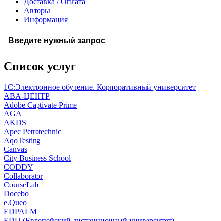
Доставка / Оплата
Авторы
Информация
Список услуг
1С:Электронное обучение. Корпоративный университет
ABA-ЦЕНТР
Adobe Captivate Prime
AGA
AKDS
Apec Petrotechnic
AqoTesting
Canvas
City Business School
CODDY
Collaborator
CourseLab
Docebo
e.Queo
EDPALM
EDU (Европейский дистанционный университет)