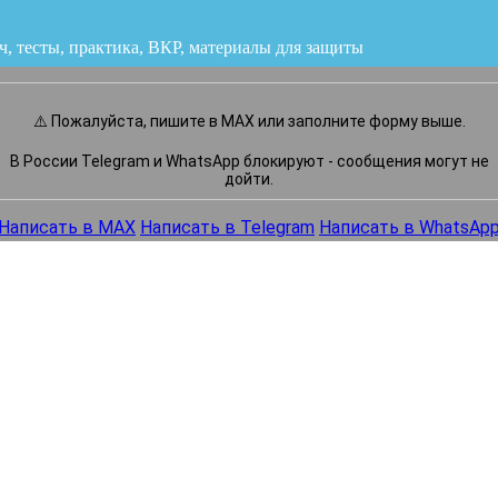
ч, тесты, практика, ВКР
или напишите нам прямо сейчас
⚠️ Пожалуйста, пишите в MAX или заполните форму выше.
В России Telegram и WhatsApp блокируют - сообщения могут не
дойти.
Написать в MAX
Написать в Telegram
Написать в WhatsAp