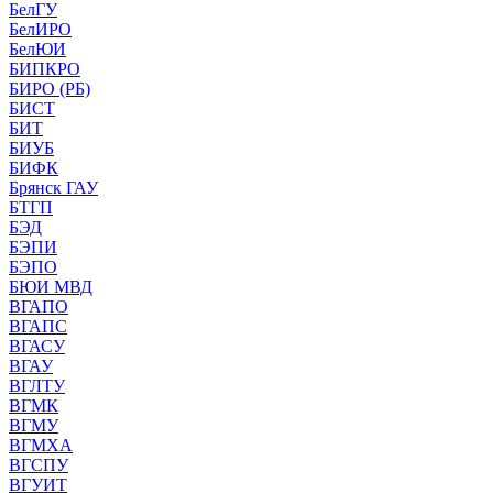
БелГУ
БелИРО
БелЮИ
БИПКРО
БИРО (РБ)
БИСТ
БИТ
БИУБ
БИФК
Брянск ГАУ
БТГП
БЭД
БЭПИ
БЭПО
БЮИ МВД
ВГАПО
ВГАПС
ВГАСУ
ВГАУ
ВГЛТУ
ВГМК
ВГМУ
ВГМХА
ВГСПУ
ВГУИТ