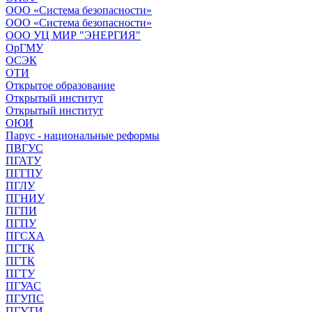
ООО «Система безопасности»
ООО «Система безопасности»
ООО УЦ МИР "ЭНЕРГИЯ"
ОрГМУ
ОСЭК
ОТИ
Открытое образование
Открытый институт
Открытый институт
ОЮИ
Парус - национальные реформы
ПВГУС
ПГАТУ
ПГГПУ
ПГЛУ
ПГНИУ
ПГПИ
ПГПУ
ПГСХА
ПГТК
ПГТК
ПГТУ
ПГУАС
ПГУПС
ПГУТИ