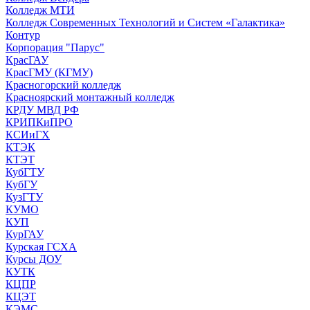
Колледж МТИ
Колледж Современных Технологий и Систем «Галактика»
Контур
Корпорация "Парус"
КрасГАУ
КрасГМУ (КГМУ)
Красногорский колледж
Красноярский монтажный колледж
КРДУ МВД РФ
КРИПКиПРО
КСИиГХ
КТЭК
КТЭТ
КубГТУ
КубГУ
КузГТУ
КУМО
КУП
КурГАУ
Курская ГСХА
Курсы ДОУ
КУТК
КЦПР
КЦЭТ
КЭМС