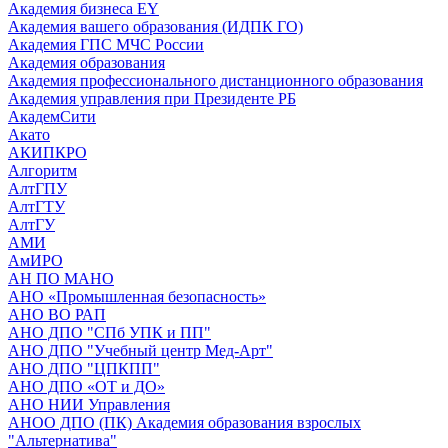
Академия бизнеса EY
Академия вашего образования (ИДПК ГО)
Академия ГПС МЧС России
Академия образования
Академия профессионального дистанционного образования
Академия управления при Президенте РБ
АкадемСити
Акато
АКИПКРО
Алгоритм
АлтГПУ
АлтГТУ
АлтГУ
АМИ
АмИРО
АН ПО МАНО
АНО «Промышленная безопасность»
АНО ВО РАП
АНО ДПО "СПб УПК и ПП"
АНО ДПО "Учебный центр Мед-Арт"
АНО ДПО "ЦПКПП"
АНО ДПО «ОТ и ДО»
АНО НИИ Управления
АНОО ДПО (ПК) Академия образования взрослых
"Альтернатива"