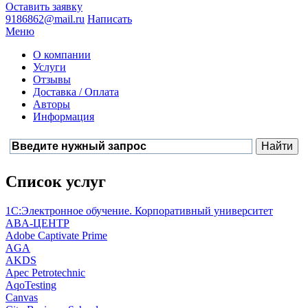
Оставить заявку
9186862@mail.ru
Написать
Меню
О компании
Услуги
Отзывы
Доставка / Оплата
Авторы
Информация
Список услуг
1С:Электронное обучение. Корпоративный университет
ABA-ЦЕНТР
Adobe Captivate Prime
AGA
AKDS
Apec Petrotechnic
AqoTesting
Canvas