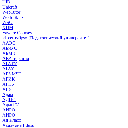
UIB
Unicraft
WebTutor
WorldSkills
WSG
XUM
Yaware.Courses
«1 сентября» (Педагогический университет)
ААЭС
АБиУС
АБМК
АВА-терапия
АГАТУ
АГАУ
АГЗ МЧС
АГИК
АГПУ
АГУ
Адам
АДПО
АдыгГУ
АИРО
АИРО
Ай Класс
Академия Eduson