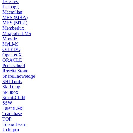
Let's test
Listbagg
Macmillan
MBS (MBA)
MBS (МТИ)
Memberlux
Mirapolis LMS
Moodle
MyLMS
OILEDU
Open edX
ORACLE
Pentaschool
Rosetta Stone
ShareKnowledge
SHLTools
Skill Cup
Skillbox
Smart-Child
SSW
TalentLMS
Teachbase
TOP
Totara Learn
Uchi.pro