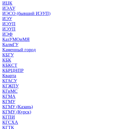
ИЦК
ИЭАУ
ИЭСО (бывший ИЭУП)
ИЭУ
ИЭУП
ИЭУП
ИЭФ
КазУМОиМЯ
КалмГУ
Каменный город
КБГУ
КБК
КБКСТ
КБРЦНПР
Кварта
КГАСУ
КГЖПУ
КГиМС
КГМА
КГМУ
КГМУ (Казань)
КГМУ (Курск)
КГПИ
КГСХА
КГТК