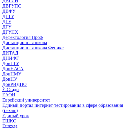
ДВГИИ
ДВГУПС
ДВФУ
ДГТУ
ДГУ
ДГУ
ДГУНХ
Дефектология Проф
Дистанционная школа
Дистанционная школа Феникс
ДИТАД
ДНИФГ
ДонГТУ
ДонНАСА
ДонНМУ
ДонНУ
ДонРИДПО
Ё-Стади
ЕАОИ
Еврейский университет
Единый портал интернет-тестирования в сфере образования
(i-exam)
Единый урок
ЕШКО
Ёшкола