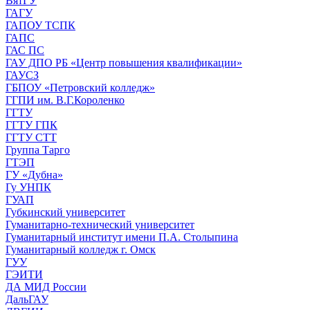
ВятГУ
ГАГУ
ГАПОУ ТСПК
ГАПС
ГАС ПС
ГАУ ДПО РБ «Центр повышения квалификации»
ГАУСЗ
ГБПОУ «Петровский колледж»
ГГПИ им. В.Г.Короленко
ГГТУ
ГГТУ ГПК
ГГТУ СТТ
Группа Тарго
ГТЭП
ГУ «Дубна»
Гу УНПК
ГУАП
Губкинский университет
Гуманитарно-технический университет
Гуманитарный институт имени П.А. Столыпина
Гуманитарный колледж г. Омск
ГУУ
ГЭИТИ
ДА МИД России
ДальГАУ