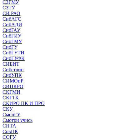
СЗГМУ
СЗТУ
СИ РАО
СибАГС
СибАДИ
СибГАУ
СибГИУ
СибГМУ
СибГУ
СибГУТИ
СибГУФК
СИБИТ
Сибстрин
СибУПК
СИМОиР
СИПКРО
СКГМИ
СКГТК
СКИРО ПК И ПРО
СКУ
СмолГУ
Смотри учись
СНТА
СовПК
СОГУ