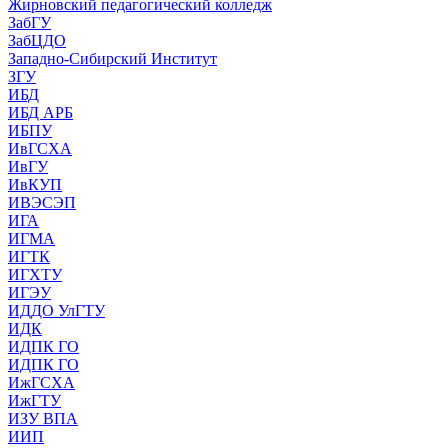
Жирновский педагогический колледж
ЗабГУ
ЗабЦДО
Западно-Сибирский Институт
ЗГУ
ИБД
ИБД АРБ
ИБПУ
ИвГСХА
ИвГУ
ИвКУП
ИВЭСЭП
ИГА
ИГМА
ИГТК
ИГХТУ
ИГЭУ
ИДДО УлГТУ
ИДК
ИДПК ГО
ИДПК ГО
ИжГСХА
ИжГТУ
ИЗУ ВПА
ИИП