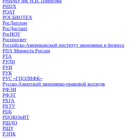
РНИМУ им. Н.И. Пирогова
РНЦХ
РОАТ
РОСБИОТЕХ
РосДиплом
РосДистант
РосНОУ
Роспросвет
Российско-Американский институт экономики и бизнеса
РПА Минюста России
РТА
РУДН
РУИ
РУК
РУС «ГЦОЛИФК»
Русско-Азиатский экономико-правовой колледж
РФЭИ
РФЭТ
РХГА
РХТУ
РЦБ
РЦОКОиИТ
РШДО
РШУ
РЭПК