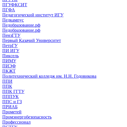
ПГУФКСИТ
ПГФА
Педагогический институт ИГУ
Педкампус
Педобразование.рф
Педобразование.рф
ПензГТУ
Первый Казачий Университет
ПетрГУ
ПИ ИГУ
Пиксель
ПИМУ
ПИЭФ
ПКЖТ
Политехнический колледж им. Н.Н. Годовикова
ППИ
ППК
ППК ГГТУ
ПППУК
ППС и ГЗ
ПРИАБ
Прометей
Промэнергобезопасность
Профессионал