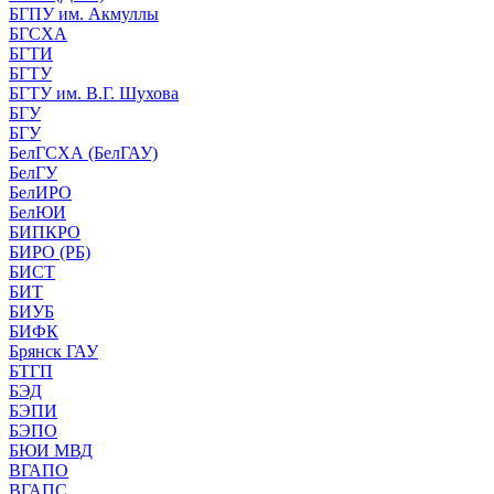
БГПУ им. Акмуллы
БГСХА
БГТИ
БГТУ
БГТУ им. В.Г. Шухова
БГУ
БГУ
БелГСХА (БелГАУ)
БелГУ
БелИРО
БелЮИ
БИПКРО
БИРО (РБ)
БИСТ
БИТ
БИУБ
БИФК
Брянск ГАУ
БТГП
БЭД
БЭПИ
БЭПО
БЮИ МВД
ВГАПО
ВГАПС