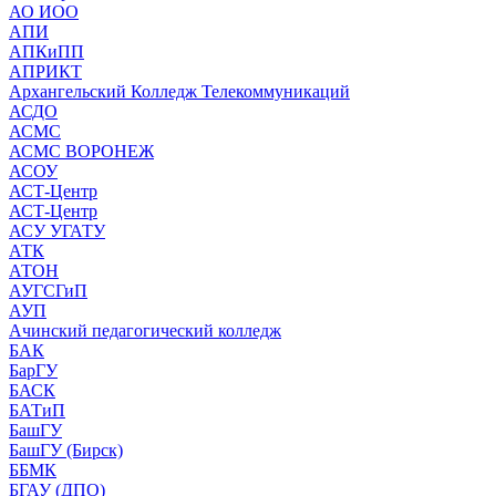
АО ИОО
АПИ
АПКиПП
АПРИКТ
Архангельский Колледж Телекоммуникаций
АСДО
АСМС
АСМС ВОРОНЕЖ
АСОУ
АСТ-Центр
АСТ-Центр
АСУ УГАТУ
АТК
АТОН
АУГСГиП
АУП
Ачинский педагогический колледж
БАК
БарГУ
БАСК
БАТиП
БашГУ
БашГУ (Бирск)
ББМК
БГАУ (ДПО)