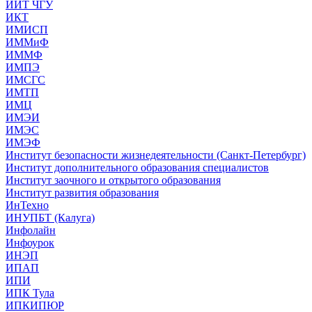
ИИТ ЧГУ
ИКТ
ИМИСП
ИММиФ
ИММФ
ИМПЭ
ИМСГС
ИМТП
ИМЦ
ИМЭИ
ИМЭС
ИМЭФ
Институт безопасности жизнедеятельности (Санкт-Петербург)
Институт дополнительного образования специалистов
Институт заочного и открытого образования
Институт развития образования
ИнТехно
ИНУПБТ (Калуга)
Инфолайн
Инфоурок
ИНЭП
ИПАП
ИПИ
ИПК Тула
ИПКИПЮР