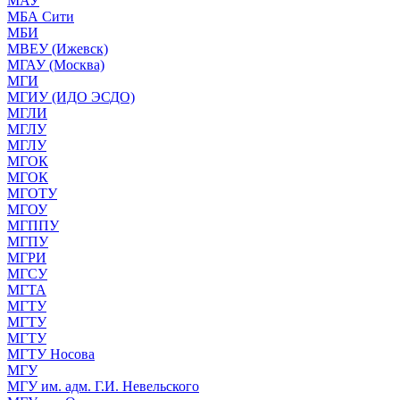
МАУ
МБА Сити
МБИ
МВЕУ (Ижевск)
МГАУ (Москва)
МГИ
МГИУ (ИДО ЭСДО)
МГЛИ
МГЛУ
МГЛУ
МГОК
МГОК
МГОТУ
МГОУ
МГППУ
МГПУ
МГРИ
МГСУ
МГТА
МГТУ
МГТУ
МГТУ
МГТУ Носова
МГУ
МГУ им. адм. Г.И. Невельского