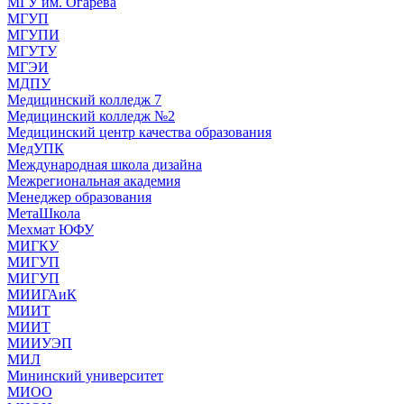
МГУ им. Огарева
МГУП
МГУПИ
МГУТУ
МГЭИ
МДПУ
Медицинский колледж 7
Медицинский колледж №2
Медицинский центр качества образования
МедУПК
Международная школа дизайна
Межрегиональная академия
Менеджер образования
МетаШкола
Мехмат ЮФУ
МИГКУ
МИГУП
МИГУП
МИИГАиК
МИИТ
МИИТ
МИИУЭП
МИЛ
Мининский университет
МИОО