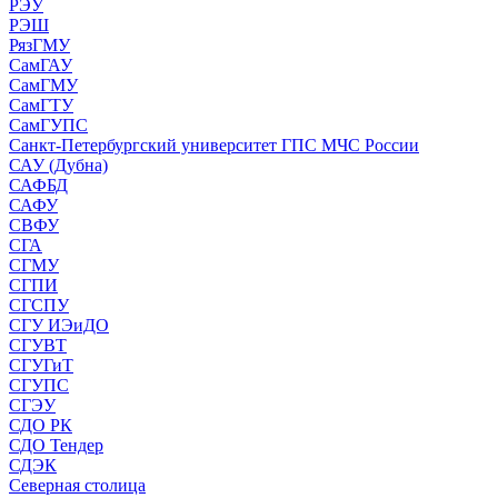
РЭУ
РЭШ
РязГМУ
СамГАУ
СамГМУ
СамГТУ
СамГУПС
Санкт-Петербургский университет ГПС МЧС России
САУ (Дубна)
САФБД
САФУ
СВФУ
СГА
СГМУ
СГПИ
СГСПУ
СГУ ИЭиДО
СГУВТ
СГУГиТ
СГУПС
СГЭУ
СДО РК
СДО Тендер
СДЭК
Северная столица