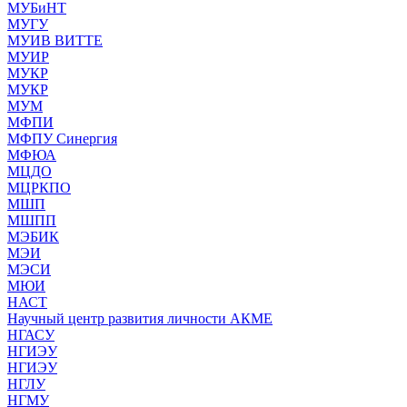
МУБиНТ
МУГУ
МУИВ ВИТТЕ
МУИР
МУКР
МУКР
МУМ
МФПИ
МФПУ Синергия
МФЮА
МЦДО
МЦРКПО
МШП
МШПП
МЭБИК
МЭИ
МЭСИ
МЮИ
НАСТ
Научный центр развития личности АКМЕ
НГАСУ
НГИЭУ
НГИЭУ
НГЛУ
НГМУ