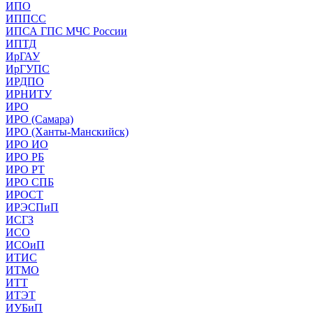
ИПО
ИППСС
ИПСА ГПС МЧС России
ИПТД
ИрГАУ
ИрГУПС
ИРДПО
ИРНИТУ
ИРО
ИРО (Самара)
ИРО (Ханты-Манскийск)
ИРО ИО
ИРО РБ
ИРО РТ
ИРО СПБ
ИРОСТ
ИРЭСПиП
ИСГЗ
ИСО
ИСОиП
ИТИС
ИТМО
ИТТ
ИТЭТ
ИУБиП