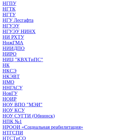
НГПУ
НГТК
НГТУ
НГУ Лесгафта
НГУЭУ
НГУЭУ НИНХ
НИ РХТУ
НижГМА
НИИДПО
НИРО
НИЦ "КВХТиПС"
НК
НКСЭ
НКЭВТ
НМО
ННГАСУ
НовГУ
НОИР
НОУ ВПО "МЭИ"
НОУ КСУ
НОУ СУГТИ (Обнинск)
НПК №1
НРООИ «Социальная реабилитация»
НТГСПИ
НТСТиСО