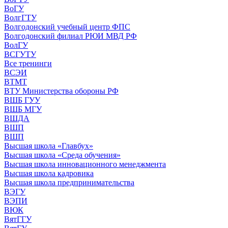
ВоГУ
ВолгГТУ
Волгодонский учебный центр ФПС
Волгодонский филиал РЮИ МВД РФ
ВолГУ
ВСГУТУ
Все тренинги
ВСЭИ
ВТМТ
ВТУ Министерства обороны РФ
ВШБ ГУУ
ВШБ МГУ
ВШДА
ВШП
ВШП
Высшая школа «Главбух»
Высшая школа «Среда обучения»
Высшая школа инновационного менеджмента
Высшая школа кадровика
Высшая школа предпринимательства
ВЭГУ
ВЭПИ
ВЮК
ВятГГУ