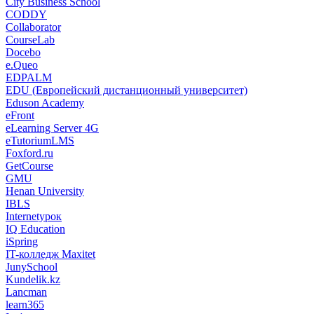
City Business School
CODDY
Collaborator
CourseLab
Docebo
e.Queo
EDPALM
EDU (Европейский дистанционный университет)
Eduson Academy
eFront
eLearning Server 4G
eTutoriumLMS
Foxford.ru
GetCourse
GMU
Henan University
IBLS
Internetурок
IQ Education
iSpring
IT-колледж Maxitet
JunySchool
Kundelik.kz
Lancman
learn365