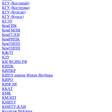
КГУ (Костанай)
КГУ (Кострома)
КГУ (Курган)
КГУ (Курск)
КГЭУ
КемГИК
КемГМЛИ
КемГСХИ
КемРИПК
КемТИПП
КемТИПП
КЖДТ
КЗУ
КИ ФСИН РФ
КИПК
КИПКР
КИПУ имени Февзи Якубова
КИРО
КИФЭИ
ККАТ
КМК
КМЭПТ
КНИТУ
КНИТУ-КАИ
Колледж Вейдера