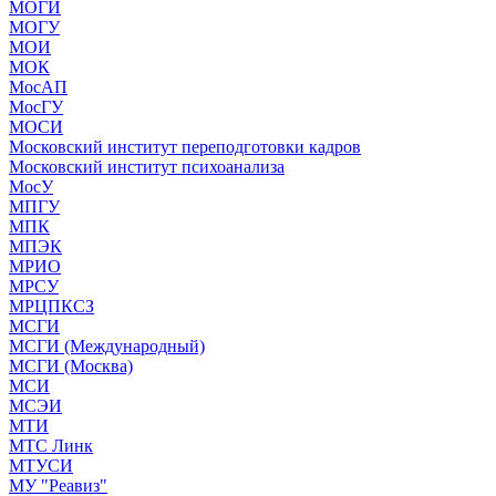
МОГИ
МОГУ
МОИ
МОК
МосАП
МосГУ
МОСИ
Московский институт переподготовки кадров
Московский институт психоанализа
МосУ
МПГУ
МПК
МПЭК
МРИО
МРСУ
МРЦПКСЗ
МСГИ
МСГИ (Международный)
МСГИ (Москва)
МСИ
МСЭИ
МТИ
МТС Линк
МТУСИ
МУ "Реавиз"