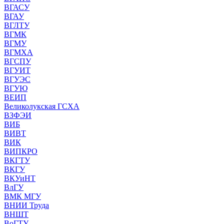
ВГАСУ
ВГАУ
ВГЛТУ
ВГМК
ВГМУ
ВГМХА
ВГСПУ
ВГУИТ
ВГУЭС
ВГУЮ
ВЕИП
Великолукская ГСХА
ВЗФЭИ
ВИБ
ВИВТ
ВИК
ВИПКРО
ВКГТУ
ВКГУ
ВКУиНТ
ВлГУ
ВМК МГУ
ВНИИ Труда
ВНШТ
ВоГТУ