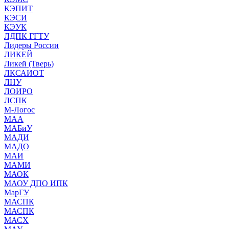
КЭПИТ
КЭСИ
КЭУК
ЛДПК ГГТУ
Лидеры России
ЛИКЕЙ
Ликей (Тверь)
ЛКСАИОТ
ЛНУ
ЛОИРО
ЛСПК
М-Логос
МАА
МАБиУ
МАДИ
МАДО
МАИ
МАМИ
МАОК
МАОУ ДПО ИПК
МарГУ
МАСПК
МАСПК
МАСХ