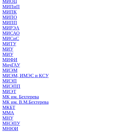
МИОЦ
МИПиП
МИПК
МИПО
МИПП
МИРЭА
МИСАО
МИСиС
МИТУ
МИУ
МИУ
МИФИ
МичГАУ
МИЭМ
МИЭМ, ИМЭС и КСУ
МИЭП
МИЭПП
МИЭТ
МК им. Бехтерева
МК им. В.М.Бехтерева
МКБТ
ММА
МНУ
МНЭПУ
МНЮИ