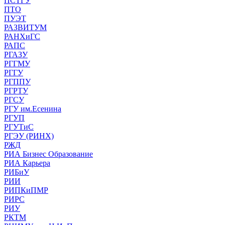
ПСТГУ
ПТО
ПУЭТ
РАЗВИТУМ
РАНХиГС
РАПС
РГАЗУ
РГГМУ
РГГУ
РГППУ
РГРТУ
РГСУ
РГУ им.Есенина
РГУП
РГУТиС
РГЭУ (РИНХ)
РЖД
РИА Бизнес Образование
РИА Карьера
РИБиУ
РИИ
РИПКиПМР
РИРС
РИУ
РКТМ