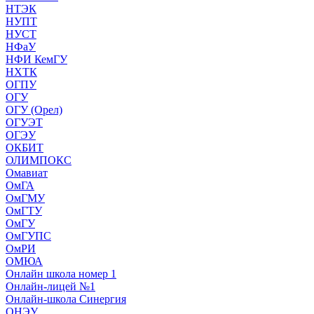
НТЭК
НУПТ
НУСТ
НФаУ
НФИ КемГУ
НХТК
ОГПУ
ОГУ
ОГУ (Орел)
ОГУЭТ
ОГЭУ
ОКБИТ
ОЛИМПОКС
Омавиат
ОмГА
ОмГМУ
ОмГТУ
ОмГУ
ОмГУПС
ОмРИ
ОМЮА
Онлайн школа номер 1
Онлайн-лицей №1
Онлайн-школа Синергия
ОНЭУ