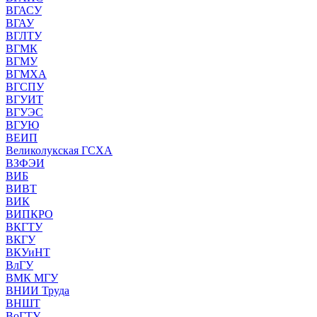
ВГАСУ
ВГАУ
ВГЛТУ
ВГМК
ВГМУ
ВГМХА
ВГСПУ
ВГУИТ
ВГУЭС
ВГУЮ
ВЕИП
Великолукская ГСХА
ВЗФЭИ
ВИБ
ВИВТ
ВИК
ВИПКРО
ВКГТУ
ВКГУ
ВКУиНТ
ВлГУ
ВМК МГУ
ВНИИ Труда
ВНШТ
ВоГТУ