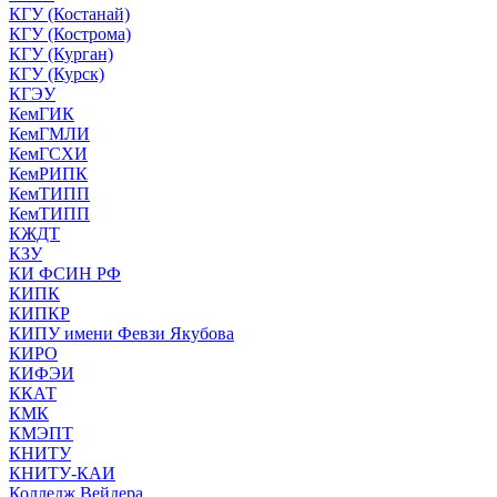
КГУ (Костанай)
КГУ (Кострома)
КГУ (Курган)
КГУ (Курск)
КГЭУ
КемГИК
КемГМЛИ
КемГСХИ
КемРИПК
КемТИПП
КемТИПП
КЖДТ
КЗУ
КИ ФСИН РФ
КИПК
КИПКР
КИПУ имени Февзи Якубова
КИРО
КИФЭИ
ККАТ
КМК
КМЭПТ
КНИТУ
КНИТУ-КАИ
Колледж Вейдера