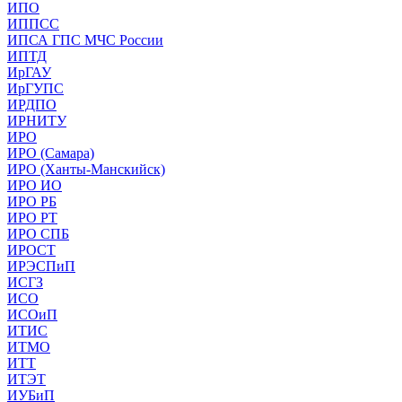
ИПО
ИППСС
ИПСА ГПС МЧС России
ИПТД
ИрГАУ
ИрГУПС
ИРДПО
ИРНИТУ
ИРО
ИРО (Самара)
ИРО (Ханты-Манскийск)
ИРО ИО
ИРО РБ
ИРО РТ
ИРО СПБ
ИРОСТ
ИРЭСПиП
ИСГЗ
ИСО
ИСОиП
ИТИС
ИТМО
ИТТ
ИТЭТ
ИУБиП