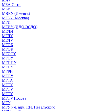
МАУ
МБА Сити
МБИ
МВЕУ (Ижевск)
МГАУ (Москва)
МГИ
МГИУ (ИДО ЭСДО)
МГЛИ
МГЛУ
МГЛУ
МГОК
МГОК
МГОТУ
МГОУ
МГППУ
МГПУ
МГРИ
МГСУ
МГТА
МГТУ
МГТУ
МГТУ
МГТУ Носова
МГУ
МГУ им. адм. Г.И. Невельского