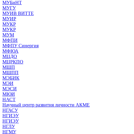
МУБиНТ
МУГУ
МУИВ ВИТТЕ
МУИР
МУКР
МУКР
МУМ
МФПИ
МФПУ Синергия
МФЮА
МЦДО
МЦРКПО
МШП
МШПП
МЭБИК
МЭИ
МЭСИ
МЮИ
НАСТ
Научный центр развития личности АКМЕ
НГАСУ
НГИЭУ
НГИЭУ
НГЛУ
НГМУ