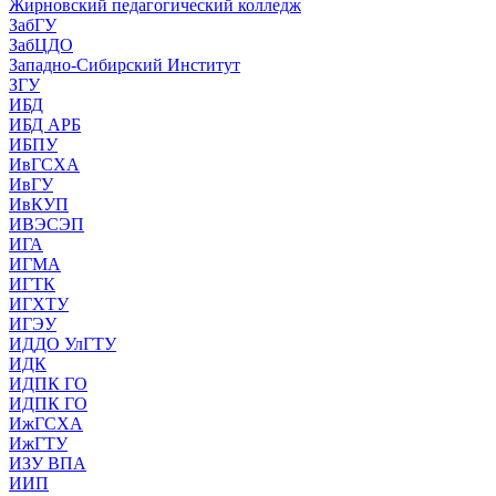
Жирновский педагогический колледж
ЗабГУ
ЗабЦДО
Западно-Сибирский Институт
ЗГУ
ИБД
ИБД АРБ
ИБПУ
ИвГСХА
ИвГУ
ИвКУП
ИВЭСЭП
ИГА
ИГМА
ИГТК
ИГХТУ
ИГЭУ
ИДДО УлГТУ
ИДК
ИДПК ГО
ИДПК ГО
ИжГСХА
ИжГТУ
ИЗУ ВПА
ИИП