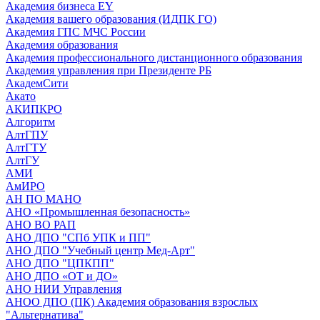
Академия бизнеса EY
Академия вашего образования (ИДПК ГО)
Академия ГПС МЧС России
Академия образования
Академия профессионального дистанционного образования
Академия управления при Президенте РБ
АкадемСити
Акато
АКИПКРО
Алгоритм
АлтГПУ
АлтГТУ
АлтГУ
АМИ
АмИРО
АН ПО МАНО
АНО «Промышленная безопасность»
АНО ВО РАП
АНО ДПО "СПб УПК и ПП"
АНО ДПО "Учебный центр Мед-Арт"
АНО ДПО "ЦПКПП"
АНО ДПО «ОТ и ДО»
АНО НИИ Управления
АНОО ДПО (ПК) Академия образования взрослых
"Альтернатива"