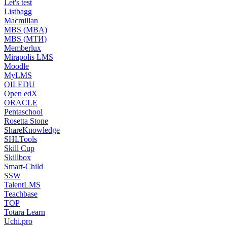
Let's test
Listbagg
Macmillan
MBS (MBA)
MBS (МТИ)
Memberlux
Mirapolis LMS
Moodle
MyLMS
OILEDU
Open edX
ORACLE
Pentaschool
Rosetta Stone
ShareKnowledge
SHLTools
Skill Cup
Skillbox
Smart-Child
SSW
TalentLMS
Teachbase
TOP
Totara Learn
Uchi.pro