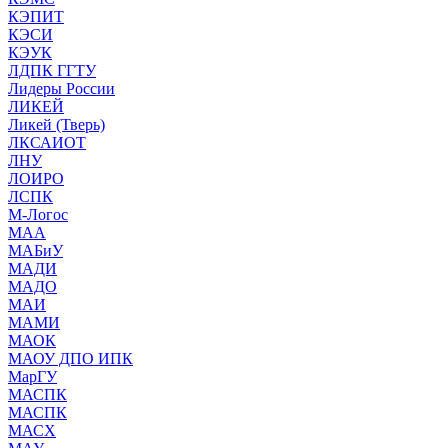
КЭПИТ
КЭСИ
КЭУК
ЛДПК ГГТУ
Лидеры России
ЛИКЕЙ
Ликей (Тверь)
ЛКСАИОТ
ЛНУ
ЛОИРО
ЛСПК
М-Логос
МАА
МАБиУ
МАДИ
МАДО
МАИ
МАМИ
МАОК
МАОУ ДПО ИПК
МарГУ
МАСПК
МАСПК
МАСХ