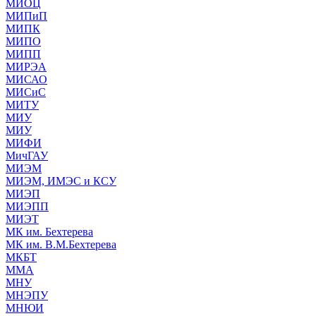
МИОЦ
МИПиП
МИПК
МИПО
МИПП
МИРЭА
МИСАО
МИСиС
МИТУ
МИУ
МИУ
МИФИ
МичГАУ
МИЭМ
МИЭМ, ИМЭС и КСУ
МИЭП
МИЭПП
МИЭТ
МК им. Бехтерева
МК им. В.М.Бехтерева
МКБТ
ММА
МНУ
МНЭПУ
МНЮИ