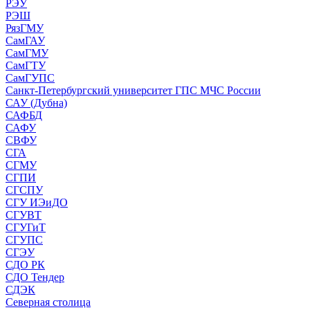
РЭУ
РЭШ
РязГМУ
СамГАУ
СамГМУ
СамГТУ
СамГУПС
Санкт-Петербургский университет ГПС МЧС России
САУ (Дубна)
САФБД
САФУ
СВФУ
СГА
СГМУ
СГПИ
СГСПУ
СГУ ИЭиДО
СГУВТ
СГУГиТ
СГУПС
СГЭУ
СДО РК
СДО Тендер
СДЭК
Северная столица