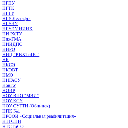
НГПУ
НГТК
НГТУ
НГУ Лесгафта
НГУЭУ
НГУЭУ НИНХ
НИ РХТУ
НижГМА
НИИДПО
НИРО
НИЦ "КВХТиПС"
НК
НКСЭ
НКЭВТ
НМО
ННГАСУ
НовГУ
НОИР
НОУ ВПО "МЭИ"
НОУ КСУ
НОУ СУГТИ (Обнинск)
НПК №1
НРООИ «Социальная реабилитация»
НТГСПИ
НТСТиСО