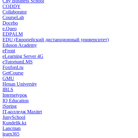
City Business School
CODDY
Collaborator
CourseLab
Docebo
e.Queo
EDPALM
EDU (Европейский дистанционный университет)
Eduson Academy
eFront
eLearning Server 4G
eTutoriumLMS
Foxford.ru
GetCourse
GMU
Henan University
IBLS
Internetурок
IQ Education
iSpring
IT-колледж Maxitet
JunySchool
Kundelik.kz
Lancman
learn365