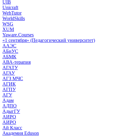
UIB
Unicraft
WebTutor
WorldSkills
WSG
XUM
Yaware.Courses
«1 сентября» (Педагогический университет)
ААЭС
АБиУС
АБМК
АВА-терапия
АГАТУ
АГАУ
АГЗ МЧС
АГИК
АГПУ
АГУ
Адам
АДПО
АдыгГУ
АИРО
АИРО
Ай Класс
Академия Eduson