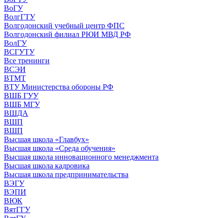
ВоГУ
ВолгГТУ
Волгодонский учебный центр ФПС
Волгодонский филиал РЮИ МВД РФ
ВолГУ
ВСГУТУ
Все тренинги
ВСЭИ
ВТМТ
ВТУ Министерства обороны РФ
ВШБ ГУУ
ВШБ МГУ
ВШДА
ВШП
ВШП
Высшая школа «Главбух»
Высшая школа «Среда обучения»
Высшая школа инновационного менеджмента
Высшая школа кадровика
Высшая школа предпринимательства
ВЭГУ
ВЭПИ
ВЮК
ВятГГУ