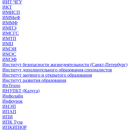
ИИТ ЧГУ
ИКТ
ИМИСП
ИММиФ
ИММФ
ИМПЭ
ИМСГС
ИМТП
ИМЦ
ИМЭИ
ИМЭС
ИМЭФ
Институт безопасности жизнедеятельности (Санкт-Петербург)
Институт дополнительного образования специалистов
Институт заочного и открытого образования
Институт развития образования
ИнТехно
ИНУПБТ (Калуга)
Инфолайн
Инфоурок
ИНЭП
ИПАП
ИПИ
ИПК Тула
ИПКИПЮР