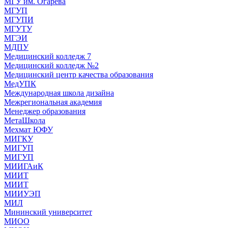
МГУ им. Огарева
МГУП
МГУПИ
МГУТУ
МГЭИ
МДПУ
Медицинский колледж 7
Медицинский колледж №2
Медицинский центр качества образования
МедУПК
Международная школа дизайна
Межрегиональная академия
Менеджер образования
МетаШкола
Мехмат ЮФУ
МИГКУ
МИГУП
МИГУП
МИИГАиК
МИИТ
МИИТ
МИИУЭП
МИЛ
Мининский университет
МИОО