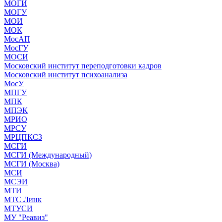
МОГИ
МОГУ
МОИ
МОК
МосАП
МосГУ
МОСИ
Московский институт переподготовки кадров
Московский институт психоанализа
МосУ
МПГУ
МПК
МПЭК
МРИО
МРСУ
МРЦПКСЗ
МСГИ
МСГИ (Международный)
МСГИ (Москва)
МСИ
МСЭИ
МТИ
МТС Линк
МТУСИ
МУ "Реавиз"