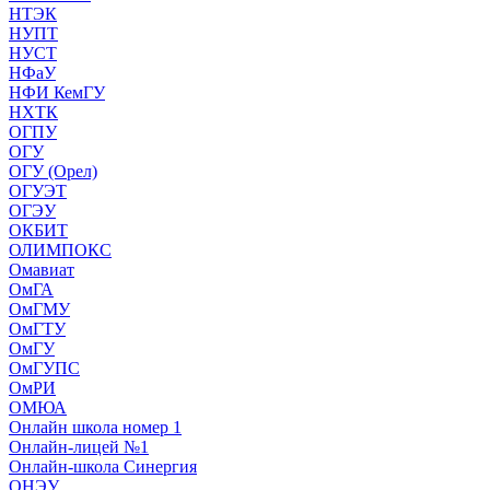
НТЭК
НУПТ
НУСТ
НФаУ
НФИ КемГУ
НХТК
ОГПУ
ОГУ
ОГУ (Орел)
ОГУЭТ
ОГЭУ
ОКБИТ
ОЛИМПОКС
Омавиат
ОмГА
ОмГМУ
ОмГТУ
ОмГУ
ОмГУПС
ОмРИ
ОМЮА
Онлайн школа номер 1
Онлайн-лицей №1
Онлайн-школа Синергия
ОНЭУ