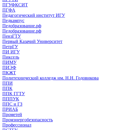
ПГУФКСИТ
ПГФА
Педагогический институт ИГУ
Педкампус
Педобразование.рф
Педобразование.рф
ПензГТУ
Первый Казачий Университет
ПетрГУ
ПИ ИГУ
Пиксель
ПИМУ
ПИЭФ
ПКЖТ
Политехнический колледж им. Н.Н. Годовикова
ППИ
ППК
ППК ГГТУ
ПППУК
ППС и ГЗ
ПРИАБ
Прометей
Промэнергобезопасность
Профессионал