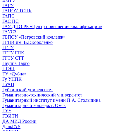
ВятГУ
ГАГУ
ГАПОУ ТСПК
ГАПС
ГАС ПС
ГАУ ДПО РБ «Центр повышения квалификации»
ГАУСЗ
ГБПОУ «Петровский колледж»
ГГПИ им. В.Г.Короленко
ГГТУ
ГГТУ ГПК
ГГТУ СТТ
Группа Тарго
ГТЭП
ГУ «Дубна»
Гу УНПК
ГУАП
Губкинский университет
Гуманитарно-технический университет
Гуманитарный институт имени П.А. Столыпина
Гуманитарный колледж г. Омск
ГУУ
ГЭИТИ
ДА МИД России
ДальГАУ