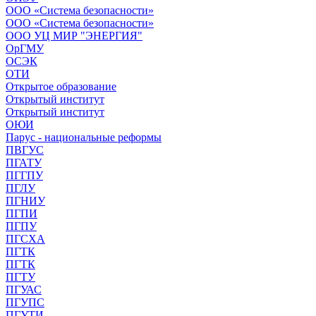
ООО «Система безопасности»
ООО «Система безопасности»
ООО УЦ МИР "ЭНЕРГИЯ"
ОрГМУ
ОСЭК
ОТИ
Открытое образование
Открытый институт
Открытый институт
ОЮИ
Парус - национальные реформы
ПВГУС
ПГАТУ
ПГГПУ
ПГЛУ
ПГНИУ
ПГПИ
ПГПУ
ПГСХА
ПГТК
ПГТК
ПГТУ
ПГУАС
ПГУПС
ПГУТИ