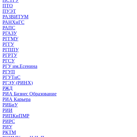
ПСТГУ
ПТО
ПУЭТ
РАЗВИТУМ
РАНХиГС
РАПС
РГАЗУ
РГГМУ
РГГУ
РГППУ
РГРТУ
РГСУ
РГУ им.Есенина
РГУП
РГУТиС
РГЭУ (РИНХ)
РЖД
РИА Бизнес Образование
РИА Карьера
РИБиУ
РИИ
РИПКиПМР
РИРС
РИУ
РКТМ