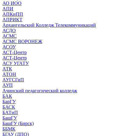
АО ИОО
АПИ
АПКиПП
АПРИКТ
Архангельский Колледж Телекоммуникаций
АСДО
АСМС
АСМС ВОРОНЕЖ
АСОУ
АСТ-Центр
АСТ-Центр
АСУ УГАТУ
АТК
АТОН
АУГСГиП
АУП
Ачинский педагогический колледж
БАК
БарГУ
БАСК
БАТиП
БашГУ
БашГУ (Бирск)
ББМК
БГАУ (ДПО)