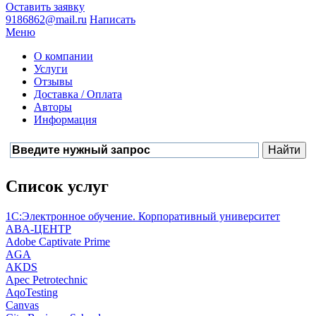
Оставить заявку
9186862@mail.ru
Написать
Меню
О компании
Услуги
Отзывы
Доставка / Оплата
Авторы
Информация
Список услуг
1С:Электронное обучение. Корпоративный университет
ABA-ЦЕНТР
Adobe Captivate Prime
AGA
AKDS
Apec Petrotechnic
AqoTesting
Canvas