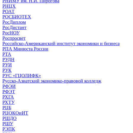
РНИМУ им. Н.И. Пирогова
РНЦХ
РОАТ
РОСБИОТЕХ
РосДиплом
РосДистант
РосНОУ
Роспросвет
Российско-Американский институт экономики и бизнеса
РПА Минюста России
РТА
РУДН
РУИ
РУК
РУС «ГЦОЛИФК»
Русско-Азиатский экономико-правовой колледж
РФЭИ
РФЭТ
РХГА
РХТУ
РЦБ
РЦОКОиИТ
РШДО
РШУ
РЭПК