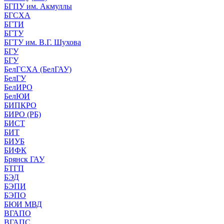
БГПУ им. Акмуллы
БГСХА
БГТИ
БГТУ
БГТУ им. В.Г. Шухова
БГУ
БГУ
БелГСХА (БелГАУ)
БелГУ
БелИРО
БелЮИ
БИПКРО
БИРО (РБ)
БИСТ
БИТ
БИУБ
БИФК
Брянск ГАУ
БТГП
БЭД
БЭПИ
БЭПО
БЮИ МВД
ВГАПО
ВГАПС