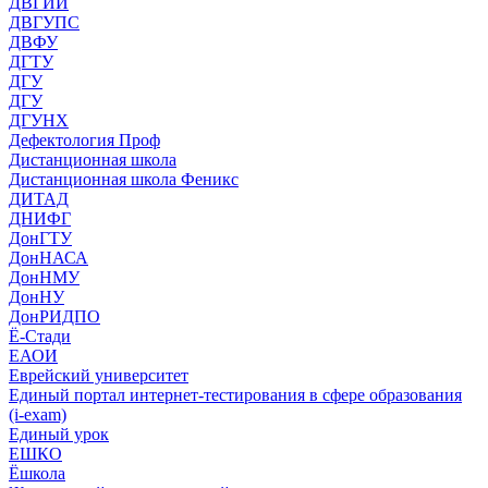
ДВГИИ
ДВГУПС
ДВФУ
ДГТУ
ДГУ
ДГУ
ДГУНХ
Дефектология Проф
Дистанционная школа
Дистанционная школа Феникс
ДИТАД
ДНИФГ
ДонГТУ
ДонНАСА
ДонНМУ
ДонНУ
ДонРИДПО
Ё-Стади
ЕАОИ
Еврейский университет
Единый портал интернет-тестирования в сфере образования
(i-exam)
Единый урок
ЕШКО
Ёшкола