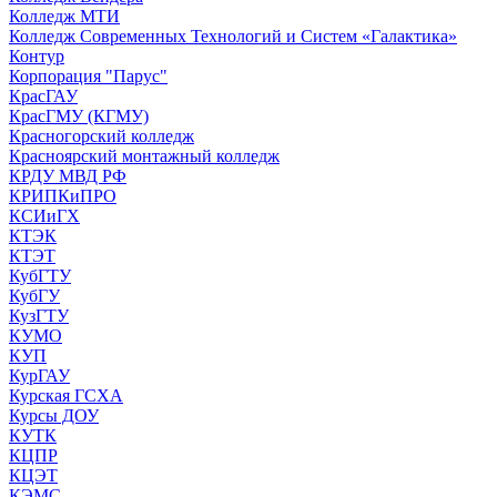
Колледж МТИ
Колледж Современных Технологий и Систем «Галактика»
Контур
Корпорация "Парус"
КрасГАУ
КрасГМУ (КГМУ)
Красногорский колледж
Красноярский монтажный колледж
КРДУ МВД РФ
КРИПКиПРО
КСИиГХ
КТЭК
КТЭТ
КубГТУ
КубГУ
КузГТУ
КУМО
КУП
КурГАУ
Курская ГСХА
Курсы ДОУ
КУТК
КЦПР
КЦЭТ
КЭМС