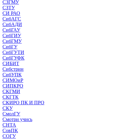
СЗГМУ
СЗТУ
СИ РАО
СибАГС
СибАДИ
СибГАУ
СибГИУ
СибГМУ
СибГУ
СибГУТИ
СибГУФК
СИБИТ
Сибстрин
СибУПК
СИМОиР
СИПКРО
СКГМИ
СКГТК
СКИРО ПК И ПРО
СКУ
СмолГУ
Смотри учись
СНТА
СовПК
СОГУ