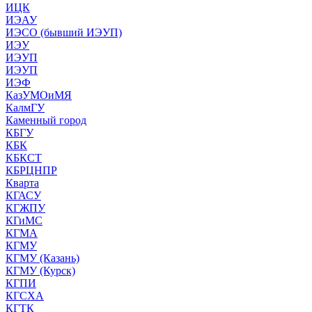
ИЦК
ИЭАУ
ИЭСО (бывший ИЭУП)
ИЭУ
ИЭУП
ИЭУП
ИЭФ
КазУМОиМЯ
КалмГУ
Каменный город
КБГУ
КБК
КБКСТ
КБРЦНПР
Кварта
КГАСУ
КГЖПУ
КГиМС
КГМА
КГМУ
КГМУ (Казань)
КГМУ (Курск)
КГПИ
КГСХА
КГТК