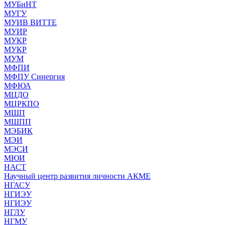
МУБиНТ
МУГУ
МУИВ ВИТТЕ
МУИР
МУКР
МУКР
МУМ
МФПИ
МФПУ Синергия
МФЮА
МЦДО
МЦРКПО
МШП
МШПП
МЭБИК
МЭИ
МЭСИ
МЮИ
НАСТ
Научный центр развития личности АКМЕ
НГАСУ
НГИЭУ
НГИЭУ
НГЛУ
НГМУ