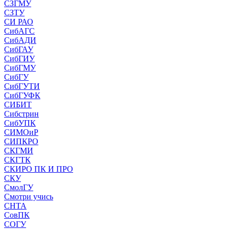
СЗГМУ
СЗТУ
СИ РАО
СибАГС
СибАДИ
СибГАУ
СибГИУ
СибГМУ
СибГУ
СибГУТИ
СибГУФК
СИБИТ
Сибстрин
СибУПК
СИМОиР
СИПКРО
СКГМИ
СКГТК
СКИРО ПК И ПРО
СКУ
СмолГУ
Смотри учись
СНТА
СовПК
СОГУ