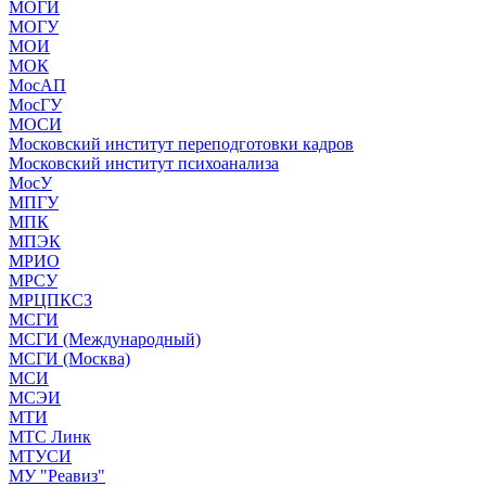
МОГИ
МОГУ
МОИ
МОК
МосАП
МосГУ
МОСИ
Московский институт переподготовки кадров
Московский институт психоанализа
МосУ
МПГУ
МПК
МПЭК
МРИО
МРСУ
МРЦПКСЗ
МСГИ
МСГИ (Международный)
МСГИ (Москва)
МСИ
МСЭИ
МТИ
МТС Линк
МТУСИ
МУ "Реавиз"