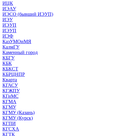
ИЦК
ИЭАУ
ИЭСО (бывший ИЭУП)
ИЭУ
ИЭУП
ИЭУП
ИЭФ
КазУМОиМЯ
КалмГУ
Каменный город
КБГУ
КБК
КБКСТ
КБРЦНПР
Кварта
КГАСУ
КГЖПУ
КГиМС
КГМА
КГМУ
КГМУ (Казань)
КГМУ (Курск)
КГПИ
КГСХА
КГТК