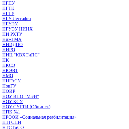
НГПУ
НГТК
НГТУ
НГУ Лесгафта
НГУЭУ
НГУЭУ НИНХ
НИ РХТУ
НижГМА
НИИДПО
НИРО
НИЦ "КВХТиПС"
НК
НКСЭ
НКЭВТ
НМО
ННГАСУ
НовГУ
НОИР
НОУ ВПО "МЭИ"
НОУ КСУ
НОУ СУГТИ (Обнинск)
НПК №1
НРООИ «Социальная реабилитация»
НТГСПИ
НТСТиСО