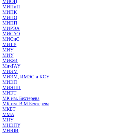
МИОЦ
МИПиП
МИПК
МИПО
МИПП
МИРЭА
МИСАО
МИСиС
МИТУ
МИУ
МИУ
МИФИ
МичГАУ
МИЭМ
МИЭМ, ИМЭС и КСУ
МИЭП
МИЭПП
МИЭТ
МК им. Бехтерева
МК им. В.М.Бехтерева
МКБТ
ММА
МНУ
МНЭПУ
МНЮИ