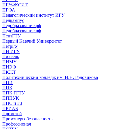
ПГУФКСИТ
ПГФА
Педагогический институт ИГУ
Педкампус
Педобразование.рф
Педобразование.рф
ПензГТУ
Первый Казачий Университет
ПетрГУ
ПИ ИГУ
Пиксель
ПИМУ
ПИЭФ
ПКЖТ
Политехнический колледж им. Н.Н. Годовикова
ППИ
ППК
ППК ГГТУ
ПППУК
ППС и ГЗ
ПРИАБ
Прометей
Промэнергобезопасность
Профессионал