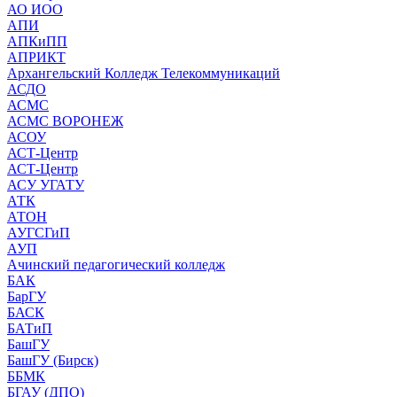
АО ИОО
АПИ
АПКиПП
АПРИКТ
Архангельский Колледж Телекоммуникаций
АСДО
АСМС
АСМС ВОРОНЕЖ
АСОУ
АСТ-Центр
АСТ-Центр
АСУ УГАТУ
АТК
АТОН
АУГСГиП
АУП
Ачинский педагогический колледж
БАК
БарГУ
БАСК
БАТиП
БашГУ
БашГУ (Бирск)
ББМК
БГАУ (ДПО)