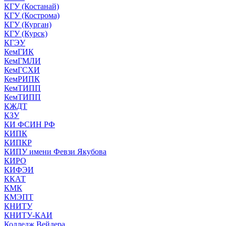
КГУ (Костанай)
КГУ (Кострома)
КГУ (Курган)
КГУ (Курск)
КГЭУ
КемГИК
КемГМЛИ
КемГСХИ
КемРИПК
КемТИПП
КемТИПП
КЖДТ
КЗУ
КИ ФСИН РФ
КИПК
КИПКР
КИПУ имени Февзи Якубова
КИРО
КИФЭИ
ККАТ
КМК
КМЭПТ
КНИТУ
КНИТУ-КАИ
Колледж Вейдера