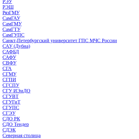
РЭУ
РЭШ
РязГМУ
СамГАУ
СамГМУ
СамГТУ
СамГУПС
Санкт-Петербургский университет ГПС МЧС России
САУ (Дубна)
САФБД
САФУ
СВФУ
СГА
СГМУ
СГПИ
СГСПУ
СГУ ИЭиДО
СГУВТ
СГУГиТ
СГУПС
СГЭУ
СДО РК
СДО Тендер
СДЭК
Северная столица