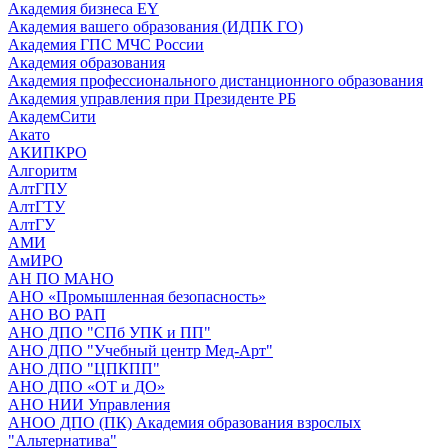
Академия бизнеса EY
Академия вашего образования (ИДПК ГО)
Академия ГПС МЧС России
Академия образования
Академия профессионального дистанционного образования
Академия управления при Президенте РБ
АкадемСити
Акато
АКИПКРО
Алгоритм
АлтГПУ
АлтГТУ
АлтГУ
АМИ
АмИРО
АН ПО МАНО
АНО «Промышленная безопасность»
АНО ВО РАП
АНО ДПО "СПб УПК и ПП"
АНО ДПО "Учебный центр Мед-Арт"
АНО ДПО "ЦПКПП"
АНО ДПО «ОТ и ДО»
АНО НИИ Управления
АНОО ДПО (ПК) Академия образования взрослых
"Альтернатива"