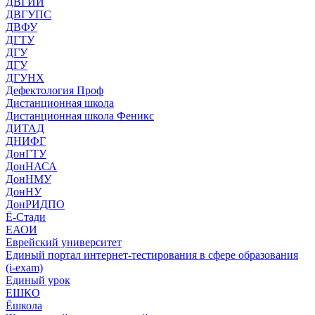
ДВГИИ
ДВГУПС
ДВФУ
ДГТУ
ДГУ
ДГУ
ДГУНХ
Дефектология Проф
Дистанционная школа
Дистанционная школа Феникс
ДИТАД
ДНИФГ
ДонГТУ
ДонНАСА
ДонНМУ
ДонНУ
ДонРИДПО
Ё-Стади
ЕАОИ
Еврейский университет
Единый портал интернет-тестирования в сфере образования
(i-exam)
Единый урок
ЕШКО
Ёшкола