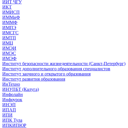
ИИТ ЧГУ
ИКТ
ИМИСП
ИММиФ
ИММФ
ИМПЭ
ИМСГС
ИМТП
ИМЦ
ИМЭИ
ИМЭС
ИМЭФ
Институт безопасности жизнедеятельности (Санкт-Петербург)
Институт дополнительного образования специалистов
Институт заочного и открытого образования
Институт развития образования
ИнТехно
ИНУПБТ (Калуга)
Инфолайн
Инфоурок
ИНЭП
ИПАП
ИПИ
ИПК Тула
ИПКИПЮР