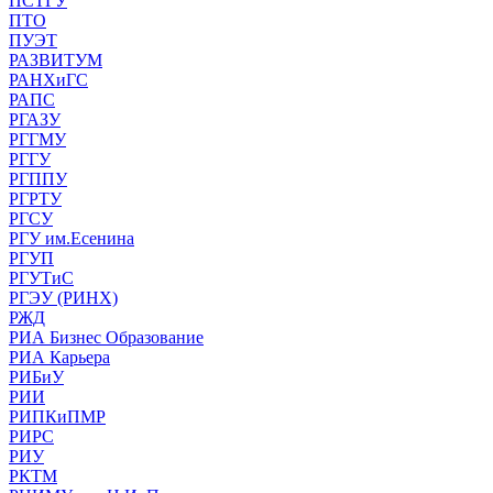
ПСТГУ
ПТО
ПУЭТ
РАЗВИТУМ
РАНХиГС
РАПС
РГАЗУ
РГГМУ
РГГУ
РГППУ
РГРТУ
РГСУ
РГУ им.Есенина
РГУП
РГУТиС
РГЭУ (РИНХ)
РЖД
РИА Бизнес Образование
РИА Карьера
РИБиУ
РИИ
РИПКиПМР
РИРС
РИУ
РКТМ