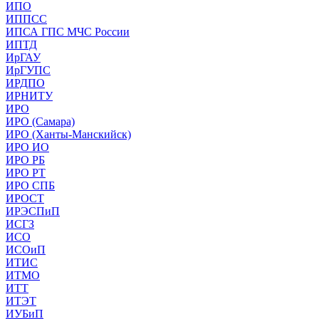
ИПО
ИППСС
ИПСА ГПС МЧС России
ИПТД
ИрГАУ
ИрГУПС
ИРДПО
ИРНИТУ
ИРО
ИРО (Самара)
ИРО (Ханты-Манскийск)
ИРО ИО
ИРО РБ
ИРО РТ
ИРО СПБ
ИРОСТ
ИРЭСПиП
ИСГЗ
ИСО
ИСОиП
ИТИС
ИТМО
ИТТ
ИТЭТ
ИУБиП