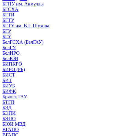
БГПУ им. Акмуллы
БГСХА
БГТИ
БГТУ
БГТУ им. В.Г. Шухова
БГУ
БГУ
БелГСХА (БелГАУ)
БелГУ
БелИРО
БелЮИ
БИПКРО
БИРО (РБ)
БИСТ
БИТ
БИУБ
БИФК
Брянск ГАУ
БТГП
БЭД
БЭПИ
БЭПО
БЮИ МВД
ВГАПО
ВГАПС