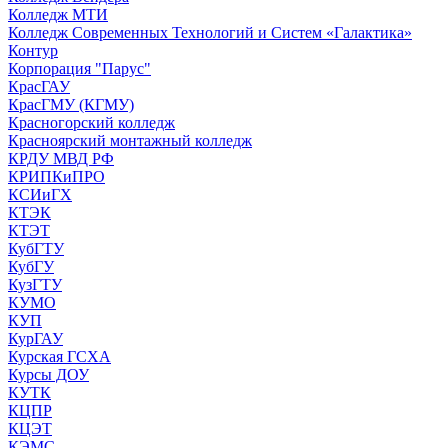
Колледж МТИ
Колледж Современных Технологий и Систем «Галактика»
Контур
Корпорация "Парус"
КрасГАУ
КрасГМУ (КГМУ)
Красногорский колледж
Красноярский монтажный колледж
КРДУ МВД РФ
КРИПКиПРО
КСИиГХ
КТЭК
КТЭТ
КубГТУ
КубГУ
КузГТУ
КУМО
КУП
КурГАУ
Курская ГСХА
Курсы ДОУ
КУТК
КЦПР
КЦЭТ
КЭМС