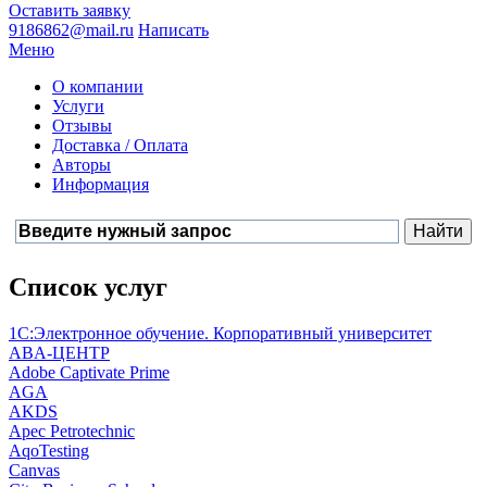
Оставить заявку
9186862@mail.ru
Написать
Меню
О компании
Услуги
Отзывы
Доставка / Оплата
Авторы
Информация
Список услуг
1С:Электронное обучение. Корпоративный университет
ABA-ЦЕНТР
Adobe Captivate Prime
AGA
AKDS
Apec Petrotechnic
AqoTesting
Canvas