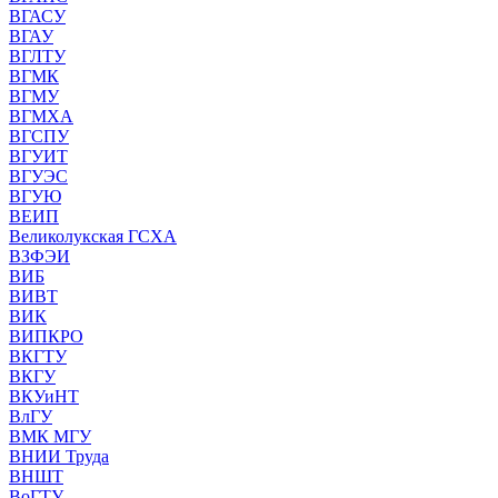
ВГАСУ
ВГАУ
ВГЛТУ
ВГМК
ВГМУ
ВГМХА
ВГСПУ
ВГУИТ
ВГУЭС
ВГУЮ
ВЕИП
Великолукская ГСХА
ВЗФЭИ
ВИБ
ВИВТ
ВИК
ВИПКРО
ВКГТУ
ВКГУ
ВКУиНТ
ВлГУ
ВМК МГУ
ВНИИ Труда
ВНШТ
ВоГТУ