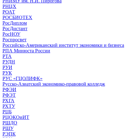
РНИМУ им. Н.И. Пирогова
РНЦХ
РОАТ
РОСБИОТЕХ
РосДиплом
РосДистант
РосНОУ
Роспросвет
Российско-Американский институт экономики и бизнеса
РПА Минюста России
РТА
РУДН
РУИ
РУК
РУС «ГЦОЛИФК»
Русско-Азиатский экономико-правовой колледж
РФЭИ
РФЭТ
РХГА
РХТУ
РЦБ
РЦОКОиИТ
РШДО
РШУ
РЭПК