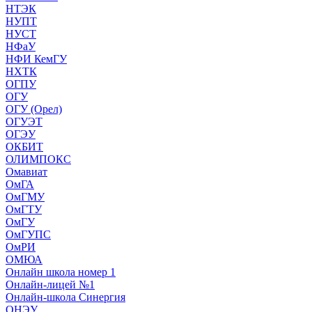
НТЭК
НУПТ
НУСТ
НФаУ
НФИ КемГУ
НХТК
ОГПУ
ОГУ
ОГУ (Орел)
ОГУЭТ
ОГЭУ
ОКБИТ
ОЛИМПОКС
Омавиат
ОмГА
ОмГМУ
ОмГТУ
ОмГУ
ОмГУПС
ОмРИ
ОМЮА
Онлайн школа номер 1
Онлайн-лицей №1
Онлайн-школа Синергия
ОНЭУ