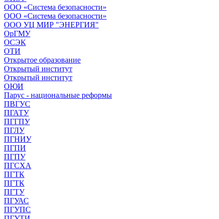
ООО «Система безопасности»
ООО «Система безопасности»
ООО УЦ МИР "ЭНЕРГИЯ"
ОрГМУ
ОСЭК
ОТИ
Открытое образование
Открытый институт
Открытый институт
ОЮИ
Парус - национальные реформы
ПВГУС
ПГАТУ
ПГГПУ
ПГЛУ
ПГНИУ
ПГПИ
ПГПУ
ПГСХА
ПГТК
ПГТК
ПГТУ
ПГУАС
ПГУПС
ПГУТИ