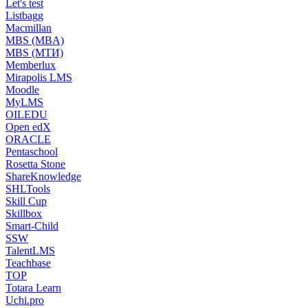
Let's test
Listbagg
Macmillan
MBS (MBA)
MBS (МТИ)
Memberlux
Mirapolis LMS
Moodle
MyLMS
OILEDU
Open edX
ORACLE
Pentaschool
Rosetta Stone
ShareKnowledge
SHLTools
Skill Cup
Skillbox
Smart-Child
SSW
TalentLMS
Teachbase
TOP
Totara Learn
Uchi.pro