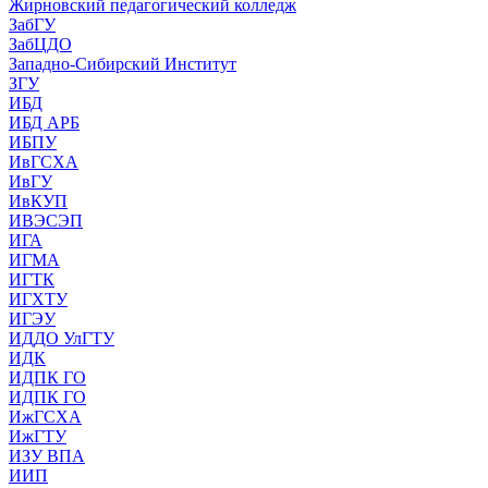
Жирновский педагогический колледж
ЗабГУ
ЗабЦДО
Западно-Сибирский Институт
ЗГУ
ИБД
ИБД АРБ
ИБПУ
ИвГСХА
ИвГУ
ИвКУП
ИВЭСЭП
ИГА
ИГМА
ИГТК
ИГХТУ
ИГЭУ
ИДДО УлГТУ
ИДК
ИДПК ГО
ИДПК ГО
ИжГСХА
ИжГТУ
ИЗУ ВПА
ИИП