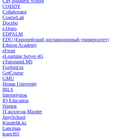
City Business School
CODDY
Collaborator
CourseLab
Docebo
e.Queo
EDPALM
EDU (Европейский дистанционный университет)
Eduson Academy
eFront
eLearning Server 4G
eTutoriumLMS
Foxford.ru
GetCourse
GMU
Henan University
IBLS
Internetурок
IQ Education
iSpring
IT-колледж Maxitet
JunySchool
Kundelik.kz
Lancman
learn365