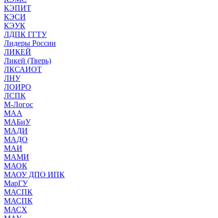
КЭПИТ
КЭСИ
КЭУК
ЛДПК ГГТУ
Лидеры России
ЛИКЕЙ
Ликей (Тверь)
ЛКСАИОТ
ЛНУ
ЛОИРО
ЛСПК
М-Логос
МАА
МАБиУ
МАДИ
МАДО
МАИ
МАМИ
МАОК
МАОУ ДПО ИПК
МарГУ
МАСПК
МАСПК
МАСХ