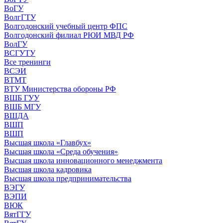
ВоГУ
ВолгГТУ
Волгодонский учебный центр ФПС
Волгодонский филиал РЮИ МВД РФ
ВолГУ
ВСГУТУ
Все тренинги
ВСЭИ
ВТМТ
ВТУ Министерства обороны РФ
ВШБ ГУУ
ВШБ МГУ
ВШДА
ВШП
ВШП
Высшая школа «Главбух»
Высшая школа «Среда обучения»
Высшая школа инновационного менеджмента
Высшая школа кадровика
Высшая школа предпринимательства
ВЭГУ
ВЭПИ
ВЮК
ВятГГУ