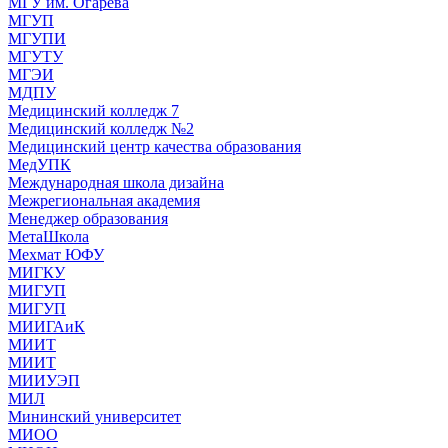
МГУ им. Огарева
МГУП
МГУПИ
МГУТУ
МГЭИ
МДПУ
Медицинский колледж 7
Медицинский колледж №2
Медицинский центр качества образования
МедУПК
Международная школа дизайна
Межрегиональная академия
Менеджер образования
МетаШкола
Мехмат ЮФУ
МИГКУ
МИГУП
МИГУП
МИИГАиК
МИИТ
МИИТ
МИИУЭП
МИЛ
Мининский университет
МИОО