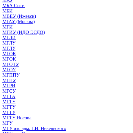
МАУ
МБА Сити
МБИ
МВЕУ (Ижевск)
МГАУ (Москва)
МГИ
МГИУ (ИДО ЭСДО)
МГЛИ
МГЛУ
МГЛУ
МГОК
МГОК
МГОТУ
МГОУ
МГППУ
МГПУ
МГРИ
МГСУ
МГТА
МГТУ
МГТУ
МГТУ
МГТУ Носова
МГУ
МГУ им. адм. Г.И. Невельского