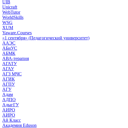
UIB
Unicraft
WebTutor
WorldSkills
WSG
XUM
Yaware.Courses
«1 сентября» (Педагогический университет)
ААЭС
АБиУС
АБМК
АВА-терапия
АГАТУ
АГАУ
АГЗ МЧС
АГИК
АГПУ
АГУ
Адам
АДПО
АдыгГУ
АИРО
АИРО
Ай Класс
Академия Eduson