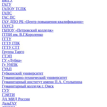
ВятГУ
ГАГУ
ГАПОУ ТСПК
ГАПС
ГАС ПС
ГАУ ДПО РБ «Центр повышения квалификации»
ГАУСЗ
ГБПОУ «Петровский колледж»
ГГПИ им. В.Г.Короленко
ГГТУ
ГГТУ ГПК
ГГТУ СТТ
Группа Тарго
ГТЭП
ГУ «Дубна»
Гу УНПК
ГУАП
Губкинский университет
Гуманитарно-технический университет
Гуманитарный институт имени П.А. Столыпина
Гуманитарный колледж г. Омск
ГУУ
ГЭИТИ
ДА МИД России
ДальГАУ