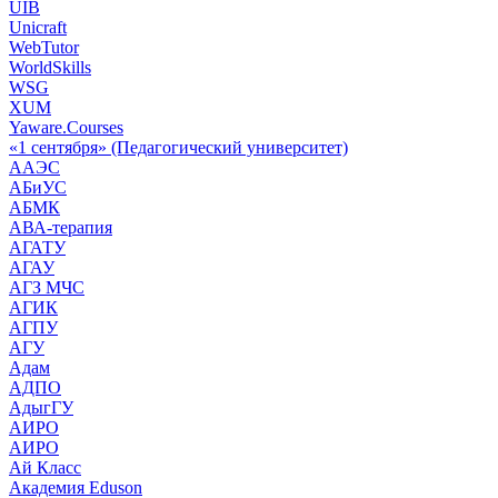
UIB
Unicraft
WebTutor
WorldSkills
WSG
XUM
Yaware.Courses
«1 сентября» (Педагогический университет)
ААЭС
АБиУС
АБМК
АВА-терапия
АГАТУ
АГАУ
АГЗ МЧС
АГИК
АГПУ
АГУ
Адам
АДПО
АдыгГУ
АИРО
АИРО
Ай Класс
Академия Eduson