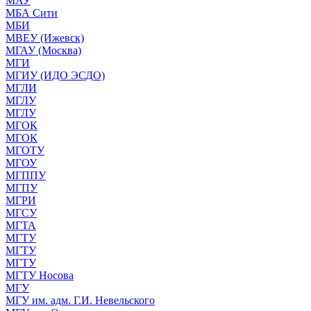
МАУ
МБА Сити
МБИ
МВЕУ (Ижевск)
МГАУ (Москва)
МГИ
МГИУ (ИДО ЭСДО)
МГЛИ
МГЛУ
МГЛУ
МГОК
МГОК
МГОТУ
МГОУ
МГППУ
МГПУ
МГРИ
МГСУ
МГТА
МГТУ
МГТУ
МГТУ
МГТУ Носова
МГУ
МГУ им. адм. Г.И. Невельского