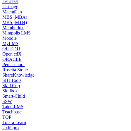
Let's test
Listbagg
Macmillan
MBS (MBA)
MBS (МТИ)
Memberlux
Mirapolis LMS
Moodle
MyLMS
OILEDU
Open edX
ORACLE
Pentaschool
Rosetta Stone
ShareKnowledge
SHLTools
Skill Cup
Skillbox
Smart-Child
SSW
TalentLMS
Teachbase
TOP
Totara Learn
Uchi.pro