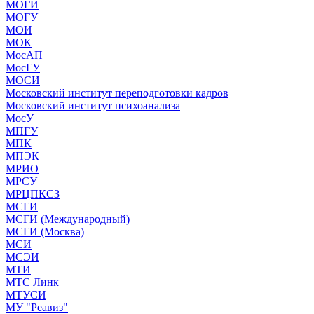
МОГИ
МОГУ
МОИ
МОК
МосАП
МосГУ
МОСИ
Московский институт переподготовки кадров
Московский институт психоанализа
МосУ
МПГУ
МПК
МПЭК
МРИО
МРСУ
МРЦПКСЗ
МСГИ
МСГИ (Международный)
МСГИ (Москва)
МСИ
МСЭИ
МТИ
МТС Линк
МТУСИ
МУ "Реавиз"