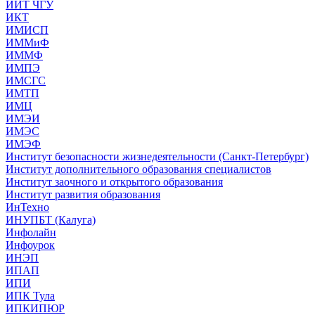
ИИТ ЧГУ
ИКТ
ИМИСП
ИММиФ
ИММФ
ИМПЭ
ИМСГС
ИМТП
ИМЦ
ИМЭИ
ИМЭС
ИМЭФ
Институт безопасности жизнедеятельности (Санкт-Петербург)
Институт дополнительного образования специалистов
Институт заочного и открытого образования
Институт развития образования
ИнТехно
ИНУПБТ (Калуга)
Инфолайн
Инфоурок
ИНЭП
ИПАП
ИПИ
ИПК Тула
ИПКИПЮР