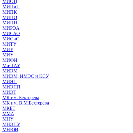
МИОЦ
МИПиП
МИПК
МИПО
МИПП
МИРЭА
МИСАО
МИСиС
МИТУ
МИУ
МИУ
МИФИ
МичГАУ
МИЭМ
МИЭМ, ИМЭС и КСУ
МИЭП
МИЭПП
МИЭТ
МК им. Бехтерева
МК им. В.М.Бехтерева
МКБТ
ММА
МНУ
МНЭПУ
МНЮИ