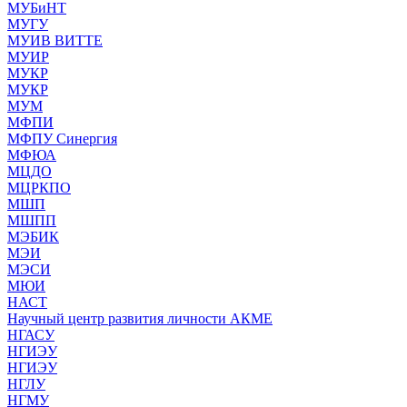
МУБиНТ
МУГУ
МУИВ ВИТТЕ
МУИР
МУКР
МУКР
МУМ
МФПИ
МФПУ Синергия
МФЮА
МЦДО
МЦРКПО
МШП
МШПП
МЭБИК
МЭИ
МЭСИ
МЮИ
НАСТ
Научный центр развития личности АКМЕ
НГАСУ
НГИЭУ
НГИЭУ
НГЛУ
НГМУ