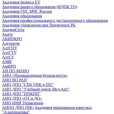
Академия бизнеса EY
Академия вашего образования (ИДПК ГО)
Академия ГПС МЧС России
Академия образования
Академия профессионального дистанционного образования
Академия управления при Президенте РБ
АкадемСити
Акато
АКИПКРО
Алгоритм
АлтГПУ
АлтГТУ
АлтГУ
АМИ
АмИРО
АН ПО МАНО
АНО «Промышленная безопасность»
АНО ВО РАП
АНО ДПО "СПб УПК и ПП"
АНО ДПО "Учебный центр Мед-Арт"
АНО ДПО "ЦПКПП"
АНО ДПО «ОТ и ДО»
АНО НИИ Управления
АНОО ДПО (ПК) Академия образования взрослых
"Альтернатива"