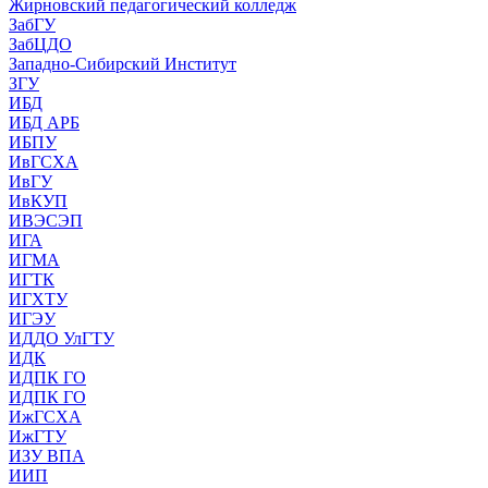
Жирновский педагогический колледж
ЗабГУ
ЗабЦДО
Западно-Сибирский Институт
ЗГУ
ИБД
ИБД АРБ
ИБПУ
ИвГСХА
ИвГУ
ИвКУП
ИВЭСЭП
ИГА
ИГМА
ИГТК
ИГХТУ
ИГЭУ
ИДДО УлГТУ
ИДК
ИДПК ГО
ИДПК ГО
ИжГСХА
ИжГТУ
ИЗУ ВПА
ИИП