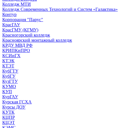
Колледж МТИ
Колледж Современных Технологий и Систем «Галактика»
Контур
Корпорация "Парус"
КрасГАУ
КрасГМУ (КГМУ)
Красногорский колледж
Красноярский монтажный колледж
КРДУ МВД РФ
КРИПКиПРО
КСИиГХ
КТЭК
КТЭТ
КубГТУ
КубГУ
КузГТУ
КУМО
КУП
КурГАУ
Курская ГСХА
Курсы ДОУ
КУТК
КЦПР
КЦЭТ
КЭМС