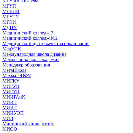
МГУ им. Огарева
МГУП
МГУПИ
МГУТУ
МГЭИ
МДПУ
Медицинский колледж 7
Медицинский колледж №2
Медицинский центр качества образования
МедУПК
Международная школа дизайна
Межрегиональная академия
Менеджер образования
МетаШкола
Мехмат ЮФУ
МИГКУ
МИГУП
МИГУП
МИИГАиК
МИИТ
МИИТ
МИИУЭП
МИЛ
Мининский университет
МИОО