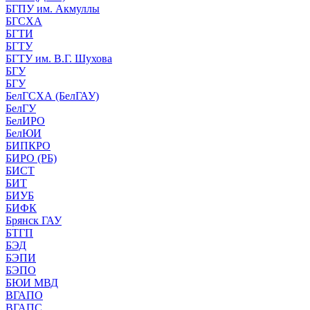
БГПУ им. Акмуллы
БГСХА
БГТИ
БГТУ
БГТУ им. В.Г. Шухова
БГУ
БГУ
БелГСХА (БелГАУ)
БелГУ
БелИРО
БелЮИ
БИПКРО
БИРО (РБ)
БИСТ
БИТ
БИУБ
БИФК
Брянск ГАУ
БТГП
БЭД
БЭПИ
БЭПО
БЮИ МВД
ВГАПО
ВГАПС