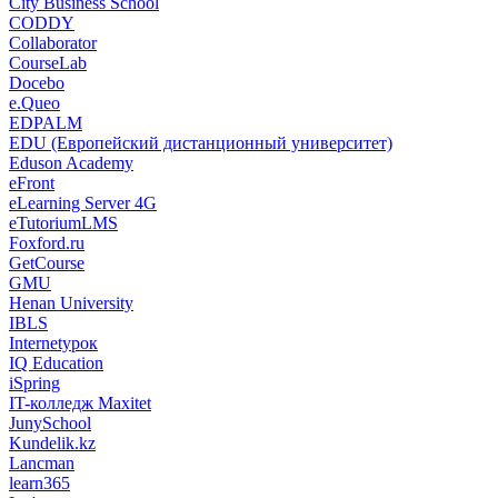
City Business School
CODDY
Collaborator
CourseLab
Docebo
e.Queo
EDPALM
EDU (Европейский дистанционный университет)
Eduson Academy
eFront
eLearning Server 4G
eTutoriumLMS
Foxford.ru
GetCourse
GMU
Henan University
IBLS
Internetурок
IQ Education
iSpring
IT-колледж Maxitet
JunySchool
Kundelik.kz
Lancman
learn365