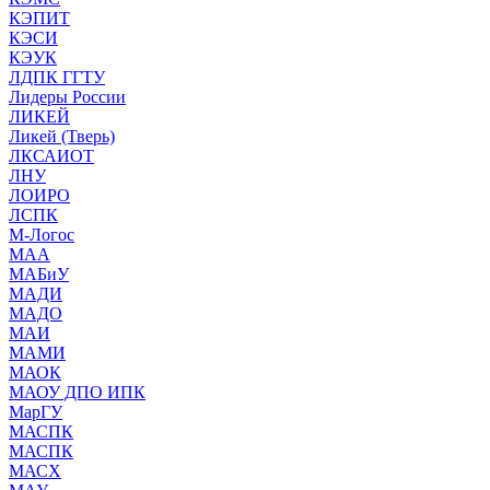
КЭПИТ
КЭСИ
КЭУК
ЛДПК ГГТУ
Лидеры России
ЛИКЕЙ
Ликей (Тверь)
ЛКСАИОТ
ЛНУ
ЛОИРО
ЛСПК
М-Логос
МАА
МАБиУ
МАДИ
МАДО
МАИ
МАМИ
МАОК
МАОУ ДПО ИПК
МарГУ
МАСПК
МАСПК
МАСХ