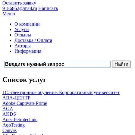
Оставить заявку
9186862@mail.ru
Написать
Меню
О компании
Услуги
Отзывы
Доставка / Оплата
Авторы
Информация
Список услуг
1С:Электронное обучение. Корпоративный университет
ABA-ЦЕНТР
Adobe Captivate Prime
AGA
AKDS
Apec Petrotechnic
AqoTesting
Canvas