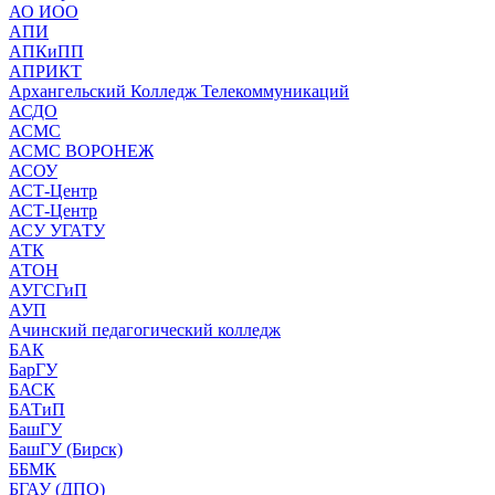
АО ИОО
АПИ
АПКиПП
АПРИКТ
Архангельский Колледж Телекоммуникаций
АСДО
АСМС
АСМС ВОРОНЕЖ
АСОУ
АСТ-Центр
АСТ-Центр
АСУ УГАТУ
АТК
АТОН
АУГСГиП
АУП
Ачинский педагогический колледж
БАК
БарГУ
БАСК
БАТиП
БашГУ
БашГУ (Бирск)
ББМК
БГАУ (ДПО)