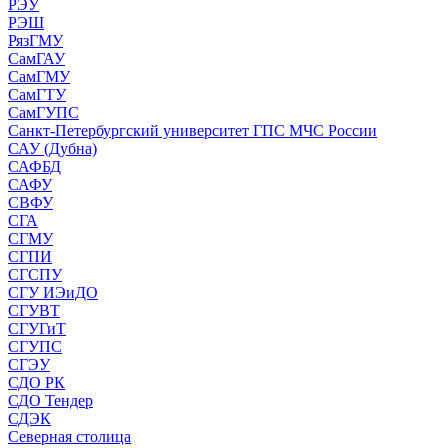
РЭУ
РЭШ
РязГМУ
СамГАУ
СамГМУ
СамГТУ
СамГУПС
Санкт-Петербургский университет ГПС МЧС России
САУ (Дубна)
САФБД
САФУ
СВФУ
СГА
СГМУ
СГПИ
СГСПУ
СГУ ИЭиДО
СГУВТ
СГУГиТ
СГУПС
СГЭУ
СДО РК
СДО Тендер
СДЭК
Северная столица