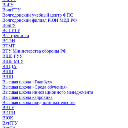
ВоГУ
ВолгГТУ
Волгодонский учебный центр ФПС
Волгодонский филиал РЮИ МВД РФ
ВолГУ
ВСГУТУ
Все тренинги
ВСЭИ
ВТМТ
ВТУ Министерства обороны РФ
ВШБ ГУУ
ВШБ МГУ
ВШДА
ВШП
ВШП
Высшая школа «Главбух»
Высшая школа «Среда обучения»
Высшая школа инновационного менеджмента
Высшая школа кадровика
Высшая школа предпринимательства
ВЭГУ
ВЭПИ
ВЮК
ВятГГУ