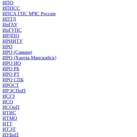
ИПО
ИППСС
ИПСА ГПС МЧС России
ИПТД
ИрГАУ
ИрГУПС
ИРДПО
ИРНИТУ
ИРО
ИРО (Самара)
ИРО (Ханты-Манскийск)
ИРО ИО
ИРО РБ
ИРО РТ
ИРО СПБ
ИРОСТ
ИРЭСПиП
ИСГЗ
ИСО
ИСОиП
ИТИС
ИТМО
ИТТ
ИТЭТ
ИУБиП