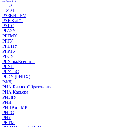
ПСТГУ
ПТО
ПУЭТ
РАЗВИТУМ
РАНХиГС
РАПС
РГАЗУ
РГГМУ
РГГУ
РГППУ
РГРТУ
РГСУ
РГУ им.Есенина
РГУП
РГУТиС
РГЭУ (РИНХ)
РЖД
РИА Бизнес Образование
РИА Карьера
РИБиУ
РИИ
РИПКиПМР
РИРС
РИУ
РКТМ