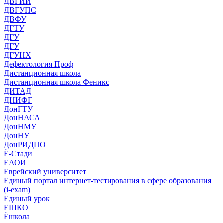
ДВГИИ
ДВГУПС
ДВФУ
ДГТУ
ДГУ
ДГУ
ДГУНХ
Дефектология Проф
Дистанционная школа
Дистанционная школа Феникс
ДИТАД
ДНИФГ
ДонГТУ
ДонНАСА
ДонНМУ
ДонНУ
ДонРИДПО
Ё-Стади
ЕАОИ
Еврейский университет
Единый портал интернет-тестирования в сфере образования
(i-exam)
Единый урок
ЕШКО
Ёшкола