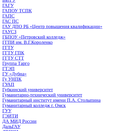
ВятГУ
ГАГУ
ГАПОУ ТСПК
ГАПС
ГАС ПС
ГАУ ДПО РБ «Центр повышения квалификации»
ГАУСЗ
ГБПОУ «Петровский колледж»
ГГПИ им. В.Г.Короленко
ГГТУ
ГГТУ ГПК
ГГТУ СТТ
Группа Тарго
ГТЭП
ГУ «Дубна»
Гу УНПК
ГУАП
Губкинский университет
Гуманитарно-технический университет
Гуманитарный институт имени П.А. Столыпина
Гуманитарный колледж г. Омск
ГУУ
ГЭИТИ
ДА МИД России
ДальГАУ