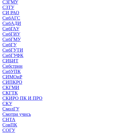
СЗГМУ
СЗТУ
СИ РАО
СибАГС
СибАДИ
СибГАУ
СибГИУ
СибГМУ
СибГУ
СибГУТИ
СибГУФК
СИБИТ
Сибстрин
СибУПК
СИМОиР
СИПКРО
СКГМИ
СКГТК
СКИРО ПК И ПРО
СКУ
СмолГУ
Смотри учись
СНТА
СовПК
СОГУ