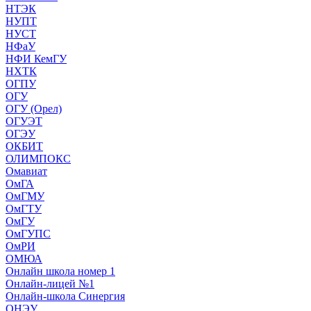
НТЭК
НУПТ
НУСТ
НФаУ
НФИ КемГУ
НХТК
ОГПУ
ОГУ
ОГУ (Орел)
ОГУЭТ
ОГЭУ
ОКБИТ
ОЛИМПОКС
Омавиат
ОмГА
ОмГМУ
ОмГТУ
ОмГУ
ОмГУПС
ОмРИ
ОМЮА
Онлайн школа номер 1
Онлайн-лицей №1
Онлайн-школа Синергия
ОНЭУ