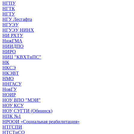
НГПУ
НГТК
НГТУ
НГУ Лесгафта
НГУЭУ
НГУЭУ НИНХ
НИ РХТУ
НижГМА
НИИДПО
НИРО
НИЦ "КВХТиПС"
НК
НКСЭ
НКЭВТ
НМО
ННГАСУ
НовГУ
НОИР
НОУ ВПО "МЭИ"
НОУ КСУ
НОУ СУГТИ (Обнинск)
НПК №1
НРООИ «Социальная реабилитация»
НТГСПИ
НТСТиСО