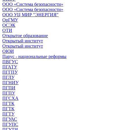
ООО «Система безопасности»
ООО «Система безопасности»
ООО УЦ МИР "ЭНЕРГИЯ"
ОрГМУ
ОСЭК
ОТИ
Открытое образование
Открытый институт
Открытый институт
ОЮИ
Парус - национальные реформы
ПВГУС
ПГАТУ
ПГГПУ
ПГЛУ
ПГНИУ
ПГПИ
ПГПУ
ПГСХА
ПГТК
ПГТК
ПГТУ
ПГУАС
ПГУПС
ПГУТИ