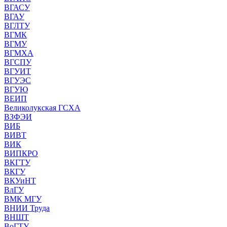
ВГАСУ
ВГАУ
ВГЛТУ
ВГМК
ВГМУ
ВГМХА
ВГСПУ
ВГУИТ
ВГУЭС
ВГУЮ
ВЕИП
Великолукская ГСХА
ВЗФЭИ
ВИБ
ВИВТ
ВИК
ВИПКРО
ВКГТУ
ВКГУ
ВКУиНТ
ВлГУ
ВМК МГУ
ВНИИ Труда
ВНШТ
ВоГТУ