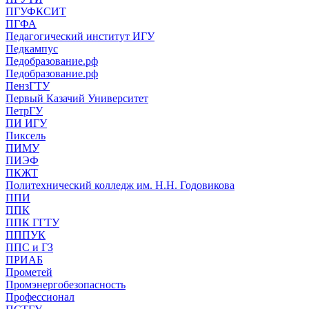
ПГУФКСИТ
ПГФА
Педагогический институт ИГУ
Педкампус
Педобразование.рф
Педобразование.рф
ПензГТУ
Первый Казачий Университет
ПетрГУ
ПИ ИГУ
Пиксель
ПИМУ
ПИЭФ
ПКЖТ
Политехнический колледж им. Н.Н. Годовикова
ППИ
ППК
ППК ГГТУ
ПППУК
ППС и ГЗ
ПРИАБ
Прометей
Промэнергобезопасность
Профессионал