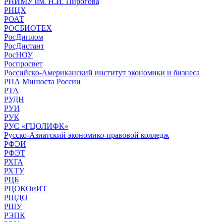
РНИМУ им. Н.И. Пирогова
РНЦХ
РОАТ
РОСБИОТЕХ
РосДиплом
РосДистант
РосНОУ
Роспросвет
Российско-Американский институт экономики и бизнеса
РПА Минюста России
РТА
РУДН
РУИ
РУК
РУС «ГЦОЛИФК»
Русско-Азиатский экономико-правовой колледж
РФЭИ
РФЭТ
РХГА
РХТУ
РЦБ
РЦОКОиИТ
РШДО
РШУ
РЭПК