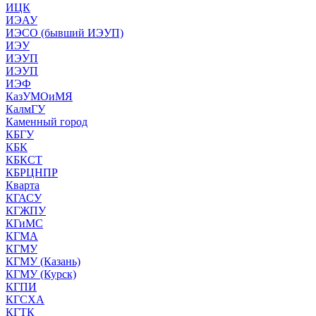
ИЦК
ИЭАУ
ИЭСО (бывший ИЭУП)
ИЭУ
ИЭУП
ИЭУП
ИЭФ
КазУМОиМЯ
КалмГУ
Каменный город
КБГУ
КБК
КБКСТ
КБРЦНПР
Кварта
КГАСУ
КГЖПУ
КГиМС
КГМА
КГМУ
КГМУ (Казань)
КГМУ (Курск)
КГПИ
КГСХА
КГТК