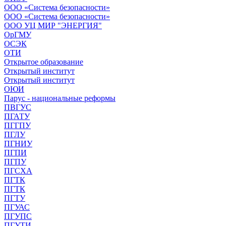
ООО «Система безопасности»
ООО «Система безопасности»
ООО УЦ МИР "ЭНЕРГИЯ"
ОрГМУ
ОСЭК
ОТИ
Открытое образование
Открытый институт
Открытый институт
ОЮИ
Парус - национальные реформы
ПВГУС
ПГАТУ
ПГГПУ
ПГЛУ
ПГНИУ
ПГПИ
ПГПУ
ПГСХА
ПГТК
ПГТК
ПГТУ
ПГУАС
ПГУПС
ПГУТИ