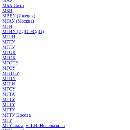
МАУ
МБА Сити
МБИ
МВЕУ (Ижевск)
МГАУ (Москва)
МГИ
МГИУ (ИДО ЭСДО)
МГЛИ
МГЛУ
МГЛУ
МГОК
МГОК
МГОТУ
МГОУ
МГППУ
МГПУ
МГРИ
МГСУ
МГТА
МГТУ
МГТУ
МГТУ
МГТУ Носова
МГУ
МГУ им. адм. Г.И. Невельского