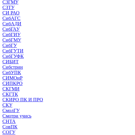
СЗГМУ
СЗТУ
СИ РАО
СибАГС
СибАДИ
СибГАУ
СибГИУ
СибГМУ
СибГУ
СибГУТИ
СибГУФК
СИБИТ
Сибстрин
СибУПК
СИМОиР
СИПКРО
СКГМИ
СКГТК
СКИРО ПК И ПРО
СКУ
СмолГУ
Смотри учись
СНТА
СовПК
СОГУ