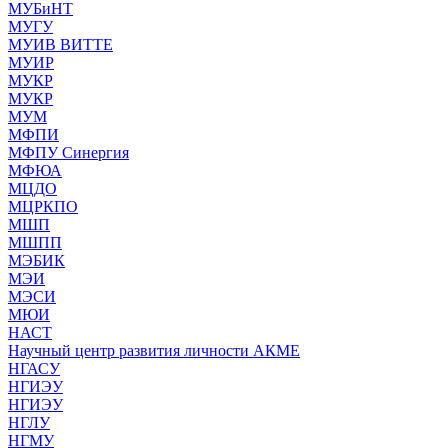
МУБиНТ
МУГУ
МУИВ ВИТТЕ
МУИР
МУКР
МУКР
МУМ
МФПИ
МФПУ Синергия
МФЮА
МЦДО
МЦРКПО
МШП
МШПП
МЭБИК
МЭИ
МЭСИ
МЮИ
НАСТ
Научный центр развития личности АКМЕ
НГАСУ
НГИЭУ
НГИЭУ
НГЛУ
НГМУ