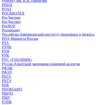
РНИМУ им. Н.И. Пирогова
РНЦХ
РОАТ
РОСБИОТЕХ
РосДиплом
РосДистант
РосНОУ
Роспросвет
Российско-Американский институт экономики и бизнеса
РПА Минюста России
РТА
РУДН
РУИ
РУК
РУС «ГЦОЛИФК»
Русско-Азиатский экономико-правовой колледж
РФЭИ
РФЭТ
РХГА
РХТУ
РЦБ
РЦОКОиИТ
РШДО
РШУ
РЭПК