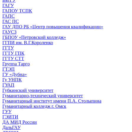
ВятГУ
ГАГУ
ГАПОУ ТСПК
ГАПС
ГАС ПС
ГАУ ДПО РБ «Центр повышения квалификации»
ГАУСЗ
ГБПОУ «Петровский колледж»
ГГПИ им. В.Г.Короленко
ГГТУ
ГГТУ ГПК
ГГТУ СТТ
Группа Тарго
ГТЭП
ГУ «Дубна»
Гу УНПК
ГУАП
Губкинский университет
Гуманитарно-технический университет
Гуманитарный институт имени П.А. Столыпина
Гуманитарный колледж г. Омск
ГУУ
ГЭИТИ
ДА МИД России
ДальГАУ