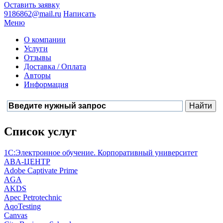
Оставить заявку
9186862@mail.ru
Написать
Меню
О компании
Услуги
Отзывы
Доставка / Оплата
Авторы
Информация
Список услуг
1С:Электронное обучение. Корпоративный университет
ABA-ЦЕНТР
Adobe Captivate Prime
AGA
AKDS
Apec Petrotechnic
AqoTesting
Canvas