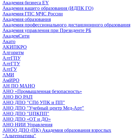
Академия бизнеса EY
Академия вашего образования (ИДПК ГО)
Академия ГПС МЧС России
Академия образования
Академия профессионального дистанционного образования
Академия управления при Президенте РБ
АкадемСити
Акато
АКИПКРО
Алгоритм
АлтГПУ
АлтГТУ
АлтГУ
АМИ
АмИРО
АН ПО МАНО
АНО «Промышленная безопасность»
АНО ВО РАП
АНО ДПО "СПб УПК и ПП"
АНО ДПО "Учебный центр Мед-Арт"
АНО ДПО "ЦПКПП"
АНО ДПО «ОТ и ДО»
АНО НИИ Управления
АНОО ДПО (ПК) Академия образования взрослых
"Альтернатива"