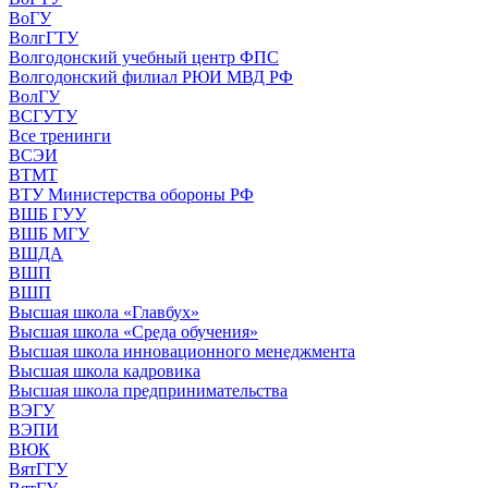
ВоГУ
ВолгГТУ
Волгодонский учебный центр ФПС
Волгодонский филиал РЮИ МВД РФ
ВолГУ
ВСГУТУ
Все тренинги
ВСЭИ
ВТМТ
ВТУ Министерства обороны РФ
ВШБ ГУУ
ВШБ МГУ
ВШДА
ВШП
ВШП
Высшая школа «Главбух»
Высшая школа «Среда обучения»
Высшая школа инновационного менеджмента
Высшая школа кадровика
Высшая школа предпринимательства
ВЭГУ
ВЭПИ
ВЮК
ВятГГУ