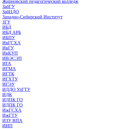
Жирновский педагогический колледж
ЗабГУ
ЗабЦДО
Западно-Сибирский Институт
ЗГУ
ИБД
ИБД АРБ
ИБПУ
ИвГСХА
ИвГУ
ИвКУП
ИВЭСЭП
ИГА
ИГМА
ИГТК
ИГХТУ
ИГЭУ
ИДДО УлГТУ
ИДК
ИДПК ГО
ИДПК ГО
ИжГСХА
ИжГТУ
ИЗУ ВПА
ИИП