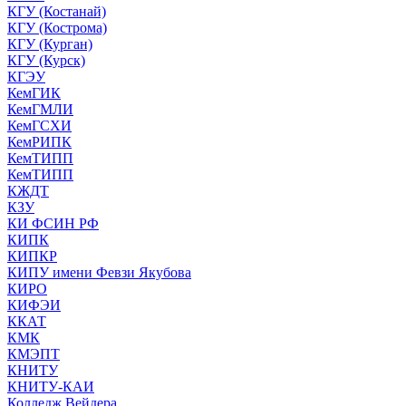
КГУ (Костанай)
КГУ (Кострома)
КГУ (Курган)
КГУ (Курск)
КГЭУ
КемГИК
КемГМЛИ
КемГСХИ
КемРИПК
КемТИПП
КемТИПП
КЖДТ
КЗУ
КИ ФСИН РФ
КИПК
КИПКР
КИПУ имени Февзи Якубова
КИРО
КИФЭИ
ККАТ
КМК
КМЭПТ
КНИТУ
КНИТУ-КАИ
Колледж Вейдера