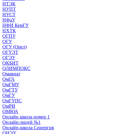
НТЭК
НУПТ
НУСТ
НФаУ
НФИ КемГУ
НХТК
ОГПУ
ОГУ
ОГУ (Орел)
ОГУЭТ
ОГЭУ
ОКБИТ
ОЛИМПОКС
Омавиат
ОмГА
ОмГМУ
ОмГТУ
ОмГУ
ОмГУПС
ОмРИ
ОМЮА
Онлайн школа номер 1
Онлайн-лицей №1
Онлайн-школа Синергия
ОНЭУ