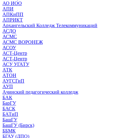
АО ИОО
АПИ
АПКиПП
АПРИКТ
Архангельский Колледж Телекоммуникаций
АСДО
АСМС
АСМС ВОРОНЕЖ
АСОУ
АСТ-Центр
АСТ-Центр
АСУ УГАТУ
АТК
АТОН
АУГСГиП
АУП
Ачинский педагогический колледж
БАК
БарГУ
БАСК
БАТиП
БашГУ
БашГУ (Бирск)
ББМК
БГАУ (ДПО)