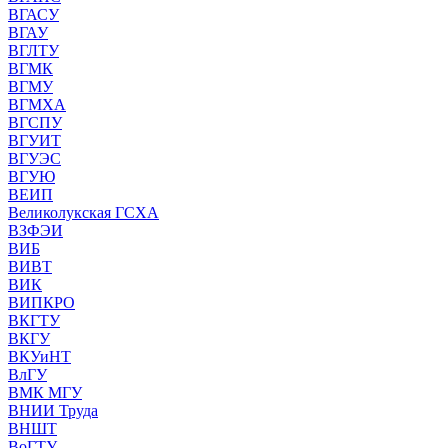
ВГАСУ
ВГАУ
ВГЛТУ
ВГМК
ВГМУ
ВГМХА
ВГСПУ
ВГУИТ
ВГУЭС
ВГУЮ
ВЕИП
Великолукская ГСХА
ВЗФЭИ
ВИБ
ВИВТ
ВИК
ВИПКРО
ВКГТУ
ВКГУ
ВКУиНТ
ВлГУ
ВМК МГУ
ВНИИ Труда
ВНШТ
ВоГТУ