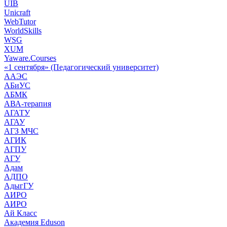
UIB
Unicraft
WebTutor
WorldSkills
WSG
XUM
Yaware.Courses
«1 сентября» (Педагогический университет)
ААЭС
АБиУС
АБМК
АВА-терапия
АГАТУ
АГАУ
АГЗ МЧС
АГИК
АГПУ
АГУ
Адам
АДПО
АдыгГУ
АИРО
АИРО
Ай Класс
Академия Eduson