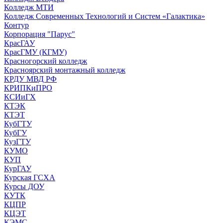
Колледж МТИ
Колледж Современных Технологий и Систем «Галактика»
Контур
Корпорация "Парус"
КрасГАУ
КрасГМУ (КГМУ)
Красногорский колледж
Красноярский монтажный колледж
КРДУ МВД РФ
КРИПКиПРО
КСИиГХ
КТЭК
КТЭТ
КубГТУ
КубГУ
КузГТУ
КУМО
КУП
КурГАУ
Курская ГСХА
Курсы ДОУ
КУТК
КЦПР
КЦЭТ
КЭМС