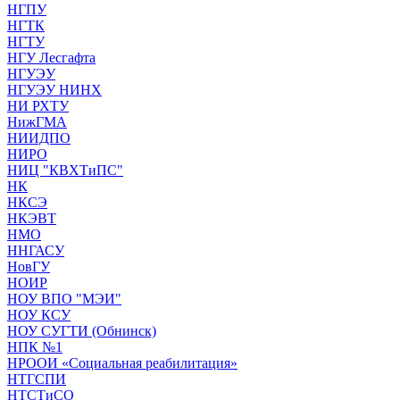
НГПУ
НГТК
НГТУ
НГУ Лесгафта
НГУЭУ
НГУЭУ НИНХ
НИ РХТУ
НижГМА
НИИДПО
НИРО
НИЦ "КВХТиПС"
НК
НКСЭ
НКЭВТ
НМО
ННГАСУ
НовГУ
НОИР
НОУ ВПО "МЭИ"
НОУ КСУ
НОУ СУГТИ (Обнинск)
НПК №1
НРООИ «Социальная реабилитация»
НТГСПИ
НТСТиСО