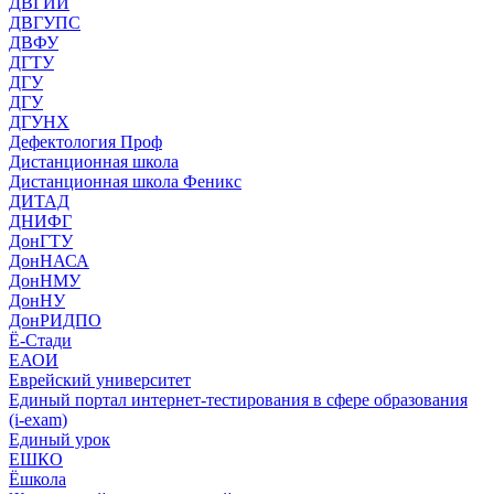
ДВГИИ
ДВГУПС
ДВФУ
ДГТУ
ДГУ
ДГУ
ДГУНХ
Дефектология Проф
Дистанционная школа
Дистанционная школа Феникс
ДИТАД
ДНИФГ
ДонГТУ
ДонНАСА
ДонНМУ
ДонНУ
ДонРИДПО
Ё-Стади
ЕАОИ
Еврейский университет
Единый портал интернет-тестирования в сфере образования
(i-exam)
Единый урок
ЕШКО
Ёшкола