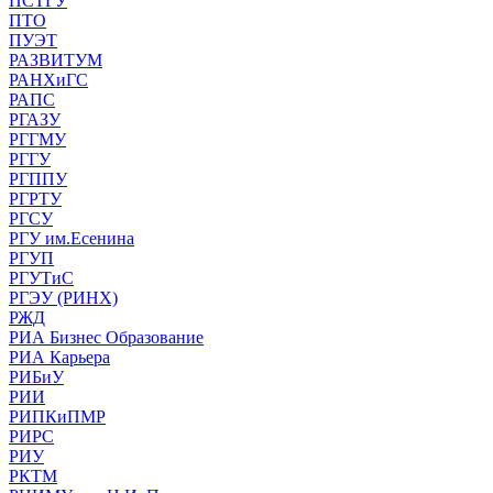
ПСТГУ
ПТО
ПУЭТ
РАЗВИТУМ
РАНХиГС
РАПС
РГАЗУ
РГГМУ
РГГУ
РГППУ
РГРТУ
РГСУ
РГУ им.Есенина
РГУП
РГУТиС
РГЭУ (РИНХ)
РЖД
РИА Бизнес Образование
РИА Карьера
РИБиУ
РИИ
РИПКиПМР
РИРС
РИУ
РКТМ