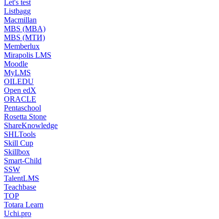
Let's test
Listbagg
Macmillan
MBS (MBA)
MBS (МТИ)
Memberlux
Mirapolis LMS
Moodle
MyLMS
OILEDU
Open edX
ORACLE
Pentaschool
Rosetta Stone
ShareKnowledge
SHLTools
Skill Cup
Skillbox
Smart-Child
SSW
TalentLMS
Teachbase
TOP
Totara Learn
Uchi.pro