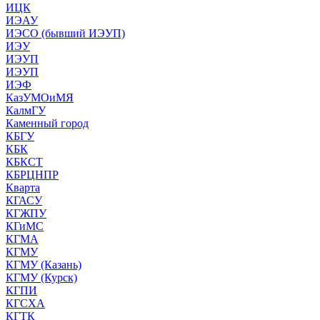
ИЦК
ИЭАУ
ИЭСО (бывший ИЭУП)
ИЭУ
ИЭУП
ИЭУП
ИЭФ
КазУМОиМЯ
КалмГУ
Каменный город
КБГУ
КБК
КБКСТ
КБРЦНПР
Кварта
КГАСУ
КГЖПУ
КГиМС
КГМА
КГМУ
КГМУ (Казань)
КГМУ (Курск)
КГПИ
КГСХА
КГТК