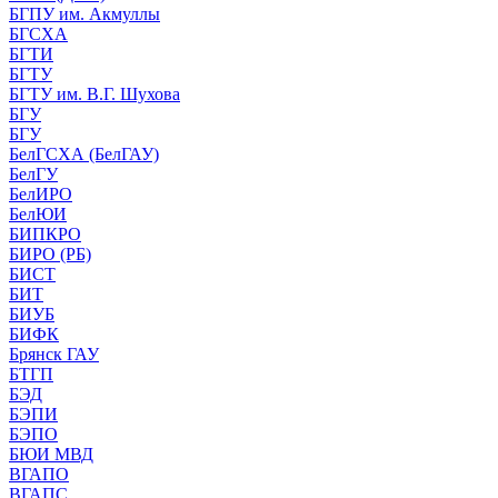
БГПУ им. Акмуллы
БГСХА
БГТИ
БГТУ
БГТУ им. В.Г. Шухова
БГУ
БГУ
БелГСХА (БелГАУ)
БелГУ
БелИРО
БелЮИ
БИПКРО
БИРО (РБ)
БИСТ
БИТ
БИУБ
БИФК
Брянск ГАУ
БТГП
БЭД
БЭПИ
БЭПО
БЮИ МВД
ВГАПО
ВГАПС