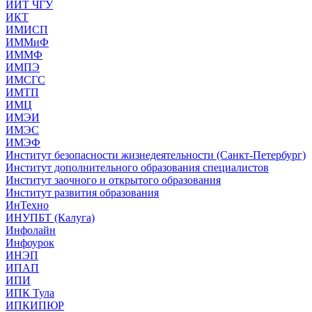
ИИТ ЧГУ
ИКТ
ИМИСП
ИММиФ
ИММФ
ИМПЭ
ИМСГС
ИМТП
ИМЦ
ИМЭИ
ИМЭС
ИМЭФ
Институт безопасности жизнедеятельности (Санкт-Петербург)
Институт дополнительного образования специалистов
Институт заочного и открытого образования
Институт развития образования
ИнТехно
ИНУПБТ (Калуга)
Инфолайн
Инфоурок
ИНЭП
ИПАП
ИПИ
ИПК Тула
ИПКИПЮР