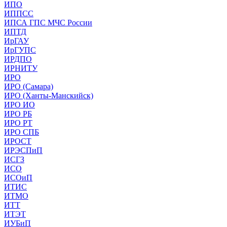
ИПО
ИППСС
ИПСА ГПС МЧС России
ИПТД
ИрГАУ
ИрГУПС
ИРДПО
ИРНИТУ
ИРО
ИРО (Самара)
ИРО (Ханты-Манскийск)
ИРО ИО
ИРО РБ
ИРО РТ
ИРО СПБ
ИРОСТ
ИРЭСПиП
ИСГЗ
ИСО
ИСОиП
ИТИС
ИТМО
ИТТ
ИТЭТ
ИУБиП