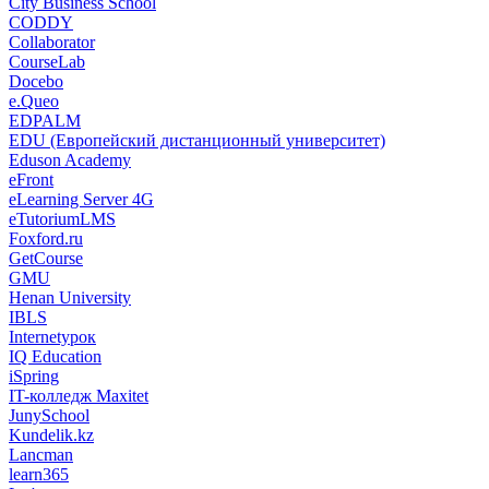
City Business School
CODDY
Collaborator
CourseLab
Docebo
e.Queo
EDPALM
EDU (Европейский дистанционный университет)
Eduson Academy
eFront
eLearning Server 4G
eTutoriumLMS
Foxford.ru
GetCourse
GMU
Henan University
IBLS
Internetурок
IQ Education
iSpring
IT-колледж Maxitet
JunySchool
Kundelik.kz
Lancman
learn365