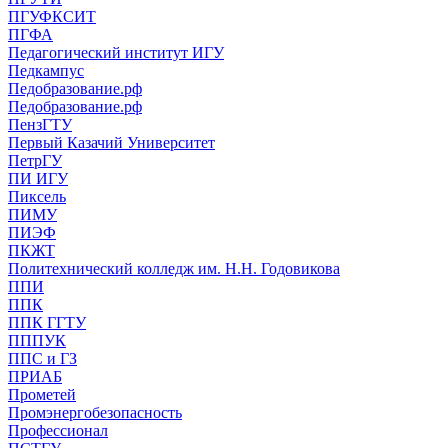
ПГУФКСИТ
ПГФА
Педагогический институт ИГУ
Педкампус
Педобразование.рф
Педобразование.рф
ПензГТУ
Первый Казачий Университет
ПетрГУ
ПИ ИГУ
Пиксель
ПИМУ
ПИЭФ
ПКЖТ
Политехнический колледж им. Н.Н. Годовикова
ППИ
ППК
ППК ГГТУ
ПППУК
ППС и ГЗ
ПРИАБ
Прометей
Промэнергобезопасность
Профессионал