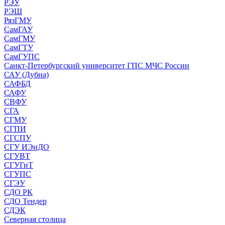
РЭУ
РЭШ
РязГМУ
СамГАУ
СамГМУ
СамГТУ
СамГУПС
Санкт-Петербургский университет ГПС МЧС России
САУ (Дубна)
САФБД
САФУ
СВФУ
СГА
СГМУ
СГПИ
СГСПУ
СГУ ИЭиДО
СГУВТ
СГУГиТ
СГУПС
СГЭУ
СДО РК
СДО Тендер
СДЭК
Северная столица