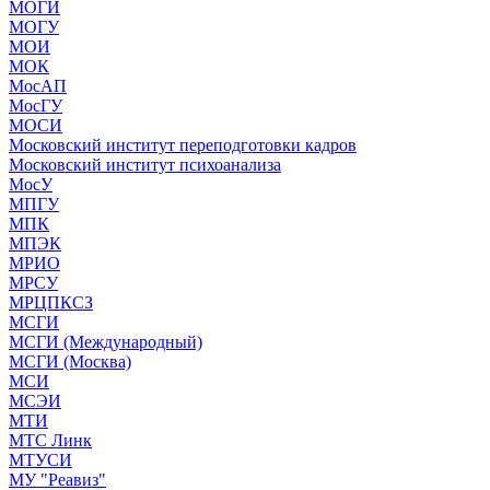
МОГИ
МОГУ
МОИ
МОК
МосАП
МосГУ
МОСИ
Московский институт переподготовки кадров
Московский институт психоанализа
МосУ
МПГУ
МПК
МПЭК
МРИО
МРСУ
МРЦПКСЗ
МСГИ
МСГИ (Международный)
МСГИ (Москва)
МСИ
МСЭИ
МТИ
МТС Линк
МТУСИ
МУ "Реавиз"