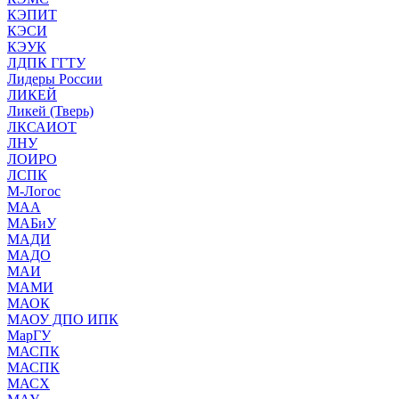
КЭПИТ
КЭСИ
КЭУК
ЛДПК ГГТУ
Лидеры России
ЛИКЕЙ
Ликей (Тверь)
ЛКСАИОТ
ЛНУ
ЛОИРО
ЛСПК
М-Логос
МАА
МАБиУ
МАДИ
МАДО
МАИ
МАМИ
МАОК
МАОУ ДПО ИПК
МарГУ
МАСПК
МАСПК
МАСХ