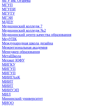
МГУ им. Огарева
МГУП
МГУПИ
МГУТУ
МГЭИ
МДПУ
Медицинский колледж 7
Медицинский колледж №2
Медицинский центр качества образования
МедУПК
Международная школа дизайна
Межрегиональная академия
Менеджер образования
МетаШкола
Мехмат ЮФУ
МИГКУ
МИГУП
МИГУП
МИИГАиК
МИИТ
МИИТ
МИИУЭП
МИЛ
Мининский университет
МИОО