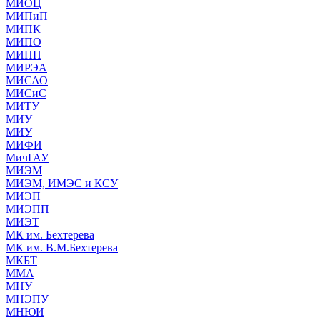
МИОЦ
МИПиП
МИПК
МИПО
МИПП
МИРЭА
МИСАО
МИСиС
МИТУ
МИУ
МИУ
МИФИ
МичГАУ
МИЭМ
МИЭМ, ИМЭС и КСУ
МИЭП
МИЭПП
МИЭТ
МК им. Бехтерева
МК им. В.М.Бехтерева
МКБТ
ММА
МНУ
МНЭПУ
МНЮИ