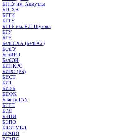
БГПУ им. Акмуллы
БГСХА
БГТИ
БГТУ
БГТУ им. В.Г. Шухова
БГУ
БГУ
БелГСХА (БелГАУ)
БелГУ
БелИРО
БелЮИ
БИПКРО
БИРО (РБ)
БИСТ
БИТ
БИУБ
БИФК
Брянск ГАУ
БТГП
БЭД
БЭПИ
БЭПО
БЮИ МВД
ВГАПО
ВГАПС