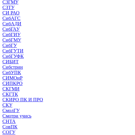
СЗГМУ
СЗТУ
СИ РАО
СибАГС
СибАДИ
СибГАУ
СибГИУ
СибГМУ
СибГУ
СибГУТИ
СибГУФК
СИБИТ
Сибстрин
СибУПК
СИМОиР
СИПКРО
СКГМИ
СКГТК
СКИРО ПК И ПРО
СКУ
СмолГУ
Смотри учись
СНТА
СовПК
СОГУ