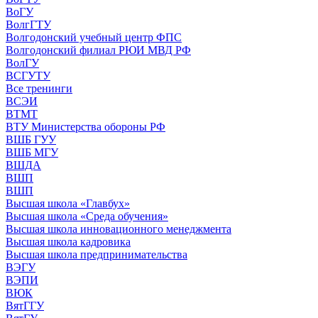
ВоГУ
ВолгГТУ
Волгодонский учебный центр ФПС
Волгодонский филиал РЮИ МВД РФ
ВолГУ
ВСГУТУ
Все тренинги
ВСЭИ
ВТМТ
ВТУ Министерства обороны РФ
ВШБ ГУУ
ВШБ МГУ
ВШДА
ВШП
ВШП
Высшая школа «Главбух»
Высшая школа «Среда обучения»
Высшая школа инновационного менеджмента
Высшая школа кадровика
Высшая школа предпринимательства
ВЭГУ
ВЭПИ
ВЮК
ВятГГУ