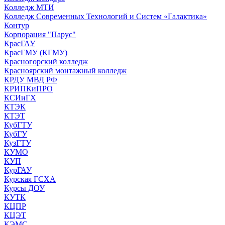
Колледж МТИ
Колледж Современных Технологий и Систем «Галактика»
Контур
Корпорация "Парус"
КрасГАУ
КрасГМУ (КГМУ)
Красногорский колледж
Красноярский монтажный колледж
КРДУ МВД РФ
КРИПКиПРО
КСИиГХ
КТЭК
КТЭТ
КубГТУ
КубГУ
КузГТУ
КУМО
КУП
КурГАУ
Курская ГСХА
Курсы ДОУ
КУТК
КЦПР
КЦЭТ
КЭМС