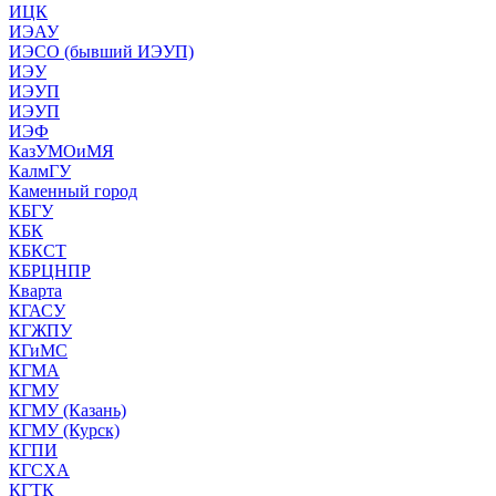
ИЦК
ИЭАУ
ИЭСО (бывший ИЭУП)
ИЭУ
ИЭУП
ИЭУП
ИЭФ
КазУМОиМЯ
КалмГУ
Каменный город
КБГУ
КБК
КБКСТ
КБРЦНПР
Кварта
КГАСУ
КГЖПУ
КГиМС
КГМА
КГМУ
КГМУ (Казань)
КГМУ (Курск)
КГПИ
КГСХА
КГТК