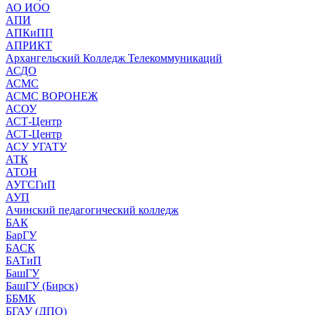
АО ИОО
АПИ
АПКиПП
АПРИКТ
Архангельский Колледж Телекоммуникаций
АСДО
АСМС
АСМС ВОРОНЕЖ
АСОУ
АСТ-Центр
АСТ-Центр
АСУ УГАТУ
АТК
АТОН
АУГСГиП
АУП
Ачинский педагогический колледж
БАК
БарГУ
БАСК
БАТиП
БашГУ
БашГУ (Бирск)
ББМК
БГАУ (ДПО)