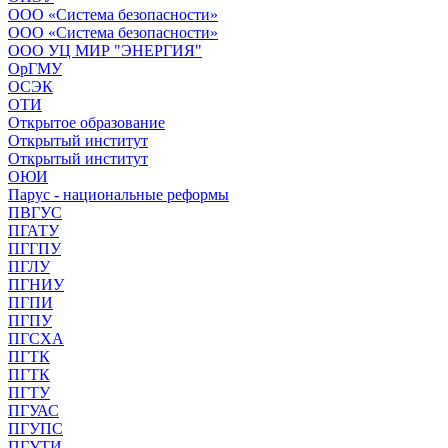
ООО «Система безопасности»
ООО «Система безопасности»
ООО УЦ МИР "ЭНЕРГИЯ"
ОрГМУ
ОСЭК
ОТИ
Открытое образование
Открытый институт
Открытый институт
ОЮИ
Парус - национальные реформы
ПВГУС
ПГАТУ
ПГГПУ
ПГЛУ
ПГНИУ
ПГПИ
ПГПУ
ПГСХА
ПГТК
ПГТК
ПГТУ
ПГУАС
ПГУПС
ПГУТИ