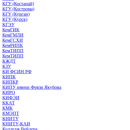
КГУ (Костанай)
КГУ (Кострома)
КГУ (Курган)
КГУ (Курск)
КГЭУ
КемГИК
КемГМЛИ
КемГСХИ
КемРИПК
КемТИПП
КемТИПП
КЖДТ
КЗУ
КИ ФСИН РФ
КИПК
КИПКР
КИПУ имени Февзи Якубова
КИРО
КИФЭИ
ККАТ
КМК
КМЭПТ
КНИТУ
КНИТУ-КАИ
Колледж Вейдера