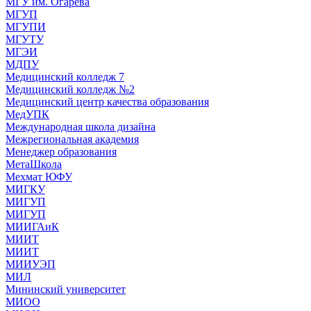
МГУ им. Огарева
МГУП
МГУПИ
МГУТУ
МГЭИ
МДПУ
Медицинский колледж 7
Медицинский колледж №2
Медицинский центр качества образования
МедУПК
Международная школа дизайна
Межрегиональная академия
Менеджер образования
МетаШкола
Мехмат ЮФУ
МИГКУ
МИГУП
МИГУП
МИИГАиК
МИИТ
МИИТ
МИИУЭП
МИЛ
Мининский университет
МИОО