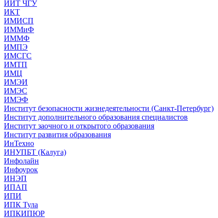
ИИТ ЧГУ
ИКТ
ИМИСП
ИММиФ
ИММФ
ИМПЭ
ИМСГС
ИМТП
ИМЦ
ИМЭИ
ИМЭС
ИМЭФ
Институт безопасности жизнедеятельности (Санкт-Петербург)
Институт дополнительного образования специалистов
Институт заочного и открытого образования
Институт развития образования
ИнТехно
ИНУПБТ (Калуга)
Инфолайн
Инфоурок
ИНЭП
ИПАП
ИПИ
ИПК Тула
ИПКИПЮР