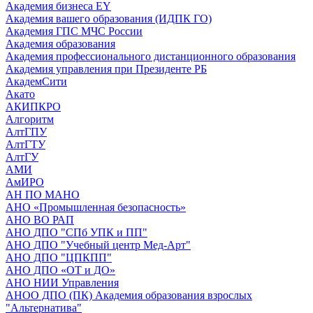
Академия бизнеса EY
Академия вашего образования (ИДПК ГО)
Академия ГПС МЧС России
Академия образования
Академия профессионального дистанционного образования
Академия управления при Президенте РБ
АкадемСити
Акато
АКИПКРО
Алгоритм
АлтГПУ
АлтГТУ
АлтГУ
АМИ
АмИРО
АН ПО МАНО
АНО «Промышленная безопасность»
АНО ВО РАП
АНО ДПО "СПб УПК и ПП"
АНО ДПО "Учебный центр Мед-Арт"
АНО ДПО "ЦПКПП"
АНО ДПО «ОТ и ДО»
АНО НИИ Управления
АНОО ДПО (ПК) Академия образования взрослых
"Альтернатива"