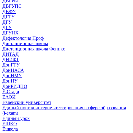
ДВГИИ
ДВГУПС
ДВФУ
ДГТУ
ДГУ
ДГУ
ДГУНХ
Дефектология Проф
Дистанционная школа
Дистанционная школа Феникс
ДИТАД
ДНИФГ
ДонГТУ
ДонНАСА
ДонНМУ
ДонНУ
ДонРИДПО
Ё-Стади
ЕАОИ
Еврейский университет
Единый портал интернет-тестирования в сфере образования
(i-exam)
Единый урок
ЕШКО
Ёшкола