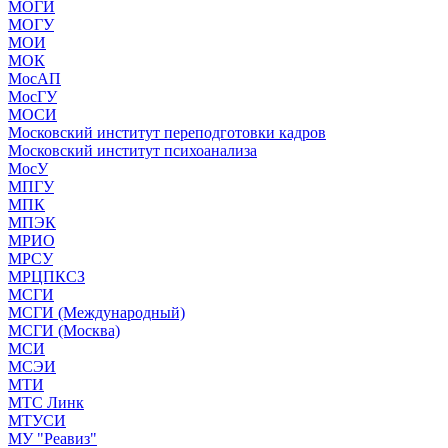
МОГИ
МОГУ
МОИ
МОК
МосАП
МосГУ
МОСИ
Московский институт переподготовки кадров
Московский институт психоанализа
МосУ
МПГУ
МПК
МПЭК
МРИО
МРСУ
МРЦПКСЗ
МСГИ
МСГИ (Международный)
МСГИ (Москва)
МСИ
МСЭИ
МТИ
МТС Линк
МТУСИ
МУ "Реавиз"