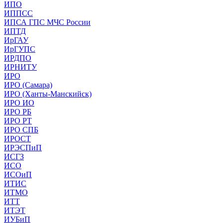
ИПО
ИППСС
ИПСА ГПС МЧС России
ИПТД
ИрГАУ
ИрГУПС
ИРДПО
ИРНИТУ
ИРО
ИРО (Самара)
ИРО (Ханты-Манскийск)
ИРО ИО
ИРО РБ
ИРО РТ
ИРО СПБ
ИРОСТ
ИРЭСПиП
ИСГЗ
ИСО
ИСОиП
ИТИС
ИТМО
ИТТ
ИТЭТ
ИУБиП