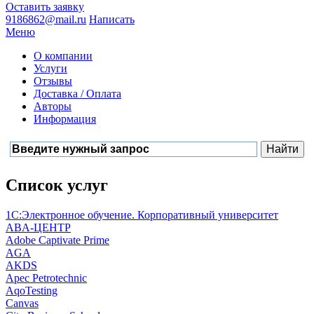
Оставить заявку
9186862@mail.ru
Написать
Меню
О компании
Услуги
Отзывы
Доставка / Оплата
Авторы
Информация
Список услуг
1С:Электронное обучение. Корпоративный университет
ABA-ЦЕНТР
Adobe Captivate Prime
AGA
AKDS
Apec Petrotechnic
AqoTesting
Canvas