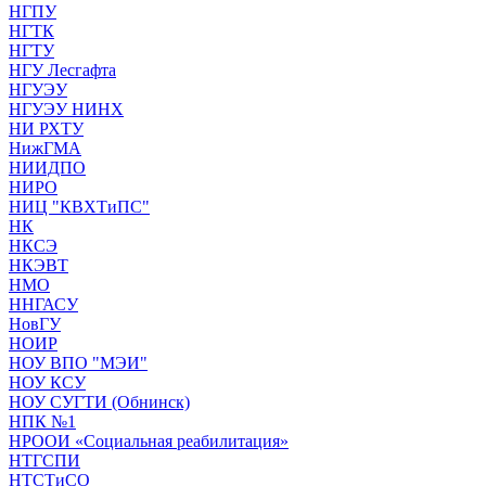
НГПУ
НГТК
НГТУ
НГУ Лесгафта
НГУЭУ
НГУЭУ НИНХ
НИ РХТУ
НижГМА
НИИДПО
НИРО
НИЦ "КВХТиПС"
НК
НКСЭ
НКЭВТ
НМО
ННГАСУ
НовГУ
НОИР
НОУ ВПО "МЭИ"
НОУ КСУ
НОУ СУГТИ (Обнинск)
НПК №1
НРООИ «Социальная реабилитация»
НТГСПИ
НТСТиСО