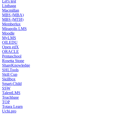
Let's test
Listbagg
Macmillan
MBS (MBA)
MBS (МТИ)
Memberlux
Mirapolis LMS
Moodle
MyLMS
OILEDU
Open edX
ORACLE
Pentaschool
Rosetta Stone
ShareKnowledge
SHLTools
Skill Cup
Skillbox
Smart-Child
SSW
TalentLMS
Teachbase
TOP
Totara Learn
Uchi.pro