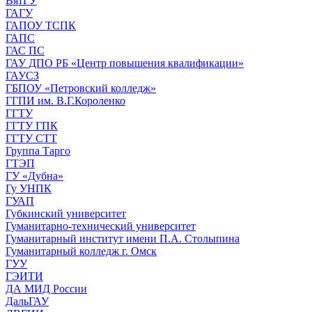
ВятГУ
ГАГУ
ГАПОУ ТСПК
ГАПС
ГАС ПС
ГАУ ДПО РБ «Центр повышения квалификации»
ГАУСЗ
ГБПОУ «Петровский колледж»
ГГПИ им. В.Г.Короленко
ГГТУ
ГГТУ ГПК
ГГТУ СТТ
Группа Тарго
ГТЭП
ГУ «Дубна»
Гу УНПК
ГУАП
Губкинский университет
Гуманитарно-технический университет
Гуманитарный институт имени П.А. Столыпина
Гуманитарный колледж г. Омск
ГУУ
ГЭИТИ
ДА МИД России
ДальГАУ