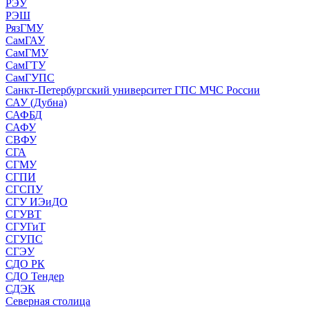
РЭУ
РЭШ
РязГМУ
СамГАУ
СамГМУ
СамГТУ
СамГУПС
Санкт-Петербургский университет ГПС МЧС России
САУ (Дубна)
САФБД
САФУ
СВФУ
СГА
СГМУ
СГПИ
СГСПУ
СГУ ИЭиДО
СГУВТ
СГУГиТ
СГУПС
СГЭУ
СДО РК
СДО Тендер
СДЭК
Северная столица