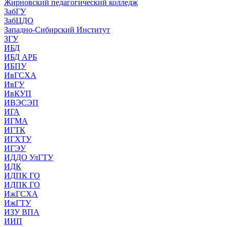
Жирновский педагогический колледж
ЗабГУ
ЗабЦДО
Западно-Сибирский Институт
ЗГУ
ИБД
ИБД АРБ
ИБПУ
ИвГСХА
ИвГУ
ИвКУП
ИВЭСЭП
ИГА
ИГМА
ИГТК
ИГХТУ
ИГЭУ
ИДДО УлГТУ
ИДК
ИДПК ГО
ИДПК ГО
ИжГСХА
ИжГТУ
ИЗУ ВПА
ИИП