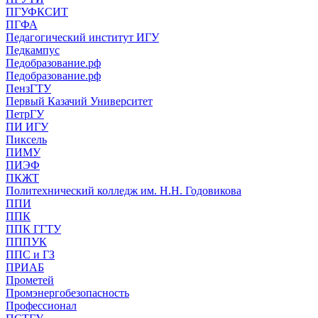
ПГУФКСИТ
ПГФА
Педагогический институт ИГУ
Педкампус
Педобразование.рф
Педобразование.рф
ПензГТУ
Первый Казачий Университет
ПетрГУ
ПИ ИГУ
Пиксель
ПИМУ
ПИЭФ
ПКЖТ
Политехнический колледж им. Н.Н. Годовикова
ППИ
ППК
ППК ГГТУ
ПППУК
ППС и ГЗ
ПРИАБ
Прометей
Промэнергобезопасность
Профессионал