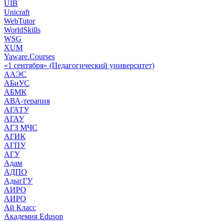
UIB
Unicraft
WebTutor
WorldSkills
WSG
XUM
Yaware.Courses
«1 сентября» (Педагогический университет)
ААЭС
АБиУС
АБМК
АВА-терапия
АГАТУ
АГАУ
АГЗ МЧС
АГИК
АГПУ
АГУ
Адам
АДПО
АдыгГУ
АИРО
АИРО
Ай Класс
Академия Eduson