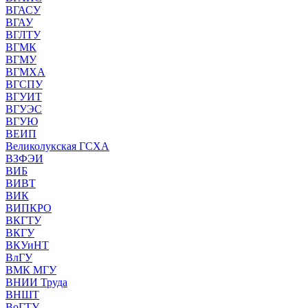
ВГАСУ
ВГАУ
ВГЛТУ
ВГМК
ВГМУ
ВГМХА
ВГСПУ
ВГУИТ
ВГУЭС
ВГУЮ
ВЕИП
Великолукская ГСХА
ВЗФЭИ
ВИБ
ВИВТ
ВИК
ВИПКРО
ВКГТУ
ВКГУ
ВКУиНТ
ВлГУ
ВМК МГУ
ВНИИ Труда
ВНШТ
ВоГТУ