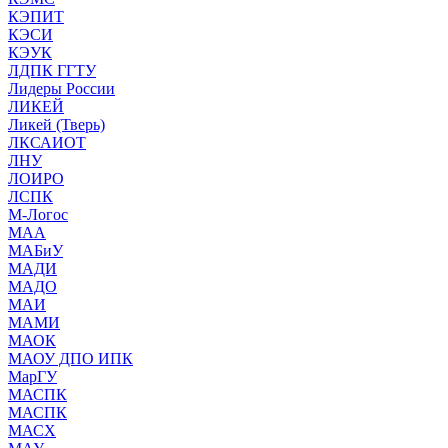
КЭПИТ
КЭСИ
КЭУК
ЛДПК ГГТУ
Лидеры России
ЛИКЕЙ
Ликей (Тверь)
ЛКСАИОТ
ЛНУ
ЛОИРО
ЛСПК
М-Логос
МАА
МАБиУ
МАДИ
МАДО
МАИ
МАМИ
МАОК
МАОУ ДПО ИПК
МарГУ
МАСПК
МАСПК
МАСХ