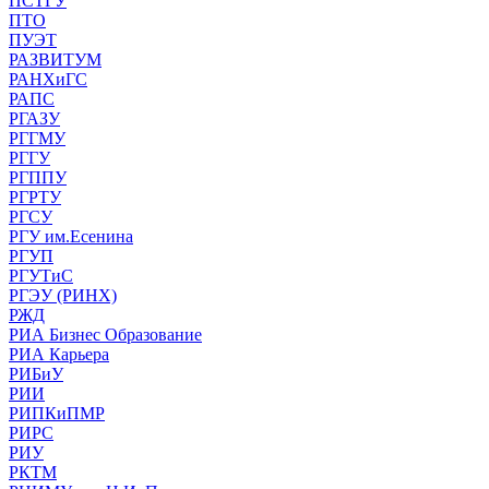
ПСТГУ
ПТО
ПУЭТ
РАЗВИТУМ
РАНХиГС
РАПС
РГАЗУ
РГГМУ
РГГУ
РГППУ
РГРТУ
РГСУ
РГУ им.Есенина
РГУП
РГУТиС
РГЭУ (РИНХ)
РЖД
РИА Бизнес Образование
РИА Карьера
РИБиУ
РИИ
РИПКиПМР
РИРС
РИУ
РКТМ