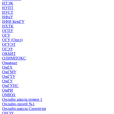
НТЭК
НУПТ
НУСТ
НФаУ
НФИ КемГУ
НХТК
ОГПУ
ОГУ
ОГУ (Орел)
ОГУЭТ
ОГЭУ
ОКБИТ
ОЛИМПОКС
Омавиат
ОмГА
ОмГМУ
ОмГТУ
ОмГУ
ОмГУПС
ОмРИ
ОМЮА
Онлайн школа номер 1
Онлайн-лицей №1
Онлайн-школа Синергия
ОНЭУ