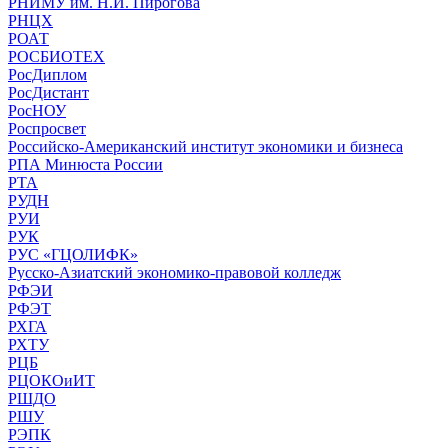
РНИМУ им. Н.И. Пирогова
РНЦХ
РОАТ
РОСБИОТЕХ
РосДиплом
РосДистант
РосНОУ
Роспросвет
Российско-Американский институт экономики и бизнеса
РПА Минюста России
РТА
РУДН
РУИ
РУК
РУС «ГЦОЛИФК»
Русско-Азиатский экономико-правовой колледж
РФЭИ
РФЭТ
РХГА
РХТУ
РЦБ
РЦОКОиИТ
РШДО
РШУ
РЭПК