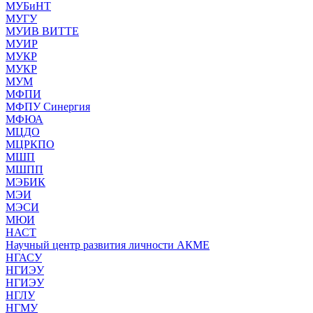
МУБиНТ
МУГУ
МУИВ ВИТТЕ
МУИР
МУКР
МУКР
МУМ
МФПИ
МФПУ Синергия
МФЮА
МЦДО
МЦРКПО
МШП
МШПП
МЭБИК
МЭИ
МЭСИ
МЮИ
НАСТ
Научный центр развития личности АКМЕ
НГАСУ
НГИЭУ
НГИЭУ
НГЛУ
НГМУ