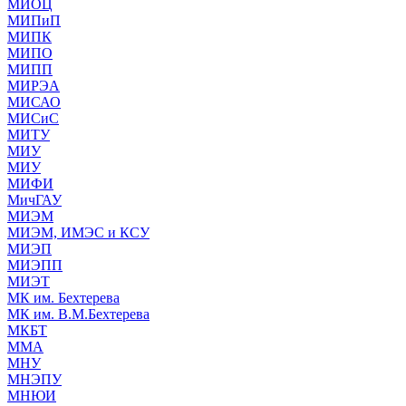
МИОЦ
МИПиП
МИПК
МИПО
МИПП
МИРЭА
МИСАО
МИСиС
МИТУ
МИУ
МИУ
МИФИ
МичГАУ
МИЭМ
МИЭМ, ИМЭС и КСУ
МИЭП
МИЭПП
МИЭТ
МК им. Бехтерева
МК им. В.М.Бехтерева
МКБТ
ММА
МНУ
МНЭПУ
МНЮИ