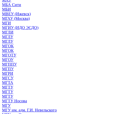
МАУ
МБА Сити
МБИ
МВЕУ (Ижевск)
МГАУ (Москва)
МГИ
МГИУ (ИДО ЭСДО)
МГЛИ
МГЛУ
МГЛУ
МГОК
МГОК
МГОТУ
МГОУ
МГППУ
МГПУ
МГРИ
МГСУ
МГТА
МГТУ
МГТУ
МГТУ
МГТУ Носова
МГУ
МГУ им. адм. Г.И. Невельского