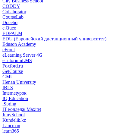
City Business School
CODDY
Collaborator
CourseLab
Docebo
e.Queo
EDPALM
EDU (Европейский дистанционный университет)
Eduson Academy
eFront
eLearning Server 4G
eTutoriumLMS
Foxford.ru
GetCourse
GMU
Henan University
IBLS
Internetурок
IQ Education
iSpring
IT-колледж Maxitet
JunySchool
Kundelik.kz
Lancman
learn365