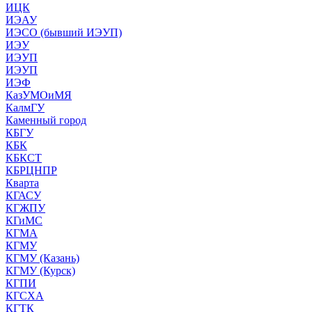
ИЦК
ИЭАУ
ИЭСО (бывший ИЭУП)
ИЭУ
ИЭУП
ИЭУП
ИЭФ
КазУМОиМЯ
КалмГУ
Каменный город
КБГУ
КБК
КБКСТ
КБРЦНПР
Кварта
КГАСУ
КГЖПУ
КГиМС
КГМА
КГМУ
КГМУ (Казань)
КГМУ (Курск)
КГПИ
КГСХА
КГТК