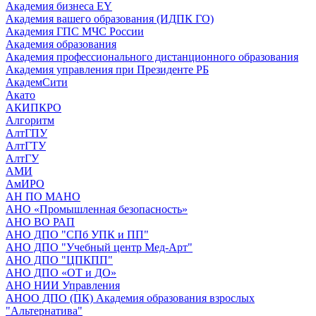
Академия бизнеса EY
Академия вашего образования (ИДПК ГО)
Академия ГПС МЧС России
Академия образования
Академия профессионального дистанционного образования
Академия управления при Президенте РБ
АкадемСити
Акато
АКИПКРО
Алгоритм
АлтГПУ
АлтГТУ
АлтГУ
АМИ
АмИРО
АН ПО МАНО
АНО «Промышленная безопасность»
АНО ВО РАП
АНО ДПО "СПб УПК и ПП"
АНО ДПО "Учебный центр Мед-Арт"
АНО ДПО "ЦПКПП"
АНО ДПО «ОТ и ДО»
АНО НИИ Управления
АНОО ДПО (ПК) Академия образования взрослых
"Альтернатива"