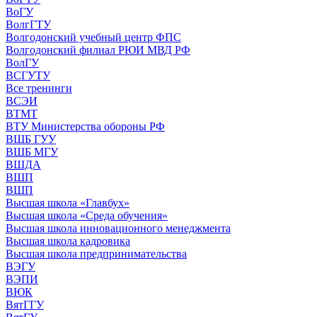
ВоГУ
ВолгГТУ
Волгодонский учебный центр ФПС
Волгодонский филиал РЮИ МВД РФ
ВолГУ
ВСГУТУ
Все тренинги
ВСЭИ
ВТМТ
ВТУ Министерства обороны РФ
ВШБ ГУУ
ВШБ МГУ
ВШДА
ВШП
ВШП
Высшая школа «Главбух»
Высшая школа «Среда обучения»
Высшая школа инновационного менеджмента
Высшая школа кадровика
Высшая школа предпринимательства
ВЭГУ
ВЭПИ
ВЮК
ВятГГУ