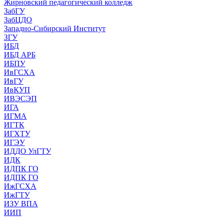
Жирновский педагогический колледж
ЗабГУ
ЗабЦДО
Западно-Сибирский Институт
ЗГУ
ИБД
ИБД АРБ
ИБПУ
ИвГСХА
ИвГУ
ИвКУП
ИВЭСЭП
ИГА
ИГМА
ИГТК
ИГХТУ
ИГЭУ
ИДДО УлГТУ
ИДК
ИДПК ГО
ИДПК ГО
ИжГСХА
ИжГТУ
ИЗУ ВПА
ИИП