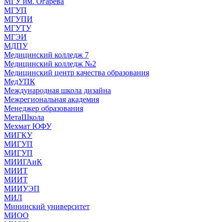
МГУ им. Огарева
МГУП
МГУПИ
МГУТУ
МГЭИ
МДПУ
Медицинский колледж 7
Медицинский колледж №2
Медицинский центр качества образования
МедУПК
Международная школа дизайна
Межрегиональная академия
Менеджер образования
МетаШкола
Мехмат ЮФУ
МИГКУ
МИГУП
МИГУП
МИИГАиК
МИИТ
МИИТ
МИИУЭП
МИЛ
Мининский университет
МИОО