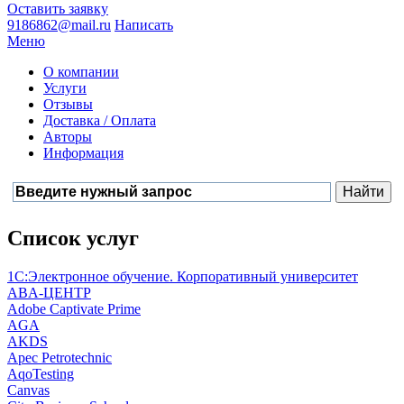
Оставить заявку
9186862@mail.ru
Написать
Меню
О компании
Услуги
Отзывы
Доставка / Оплата
Авторы
Информация
Список услуг
1С:Электронное обучение. Корпоративный университет
ABA-ЦЕНТР
Adobe Captivate Prime
AGA
AKDS
Apec Petrotechnic
AqoTesting
Canvas