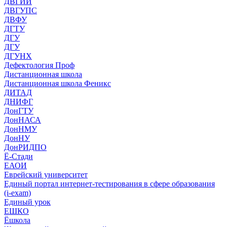
ДВГИИ
ДВГУПС
ДВФУ
ДГТУ
ДГУ
ДГУ
ДГУНХ
Дефектология Проф
Дистанционная школа
Дистанционная школа Феникс
ДИТАД
ДНИФГ
ДонГТУ
ДонНАСА
ДонНМУ
ДонНУ
ДонРИДПО
Ё-Стади
ЕАОИ
Еврейский университет
Единый портал интернет-тестирования в сфере образования
(i-exam)
Единый урок
ЕШКО
Ёшкола