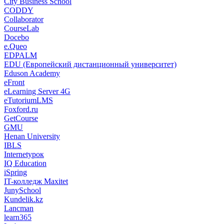
City Business School
CODDY
Collaborator
CourseLab
Docebo
e.Queo
EDPALM
EDU (Европейский дистанционный университет)
Eduson Academy
eFront
eLearning Server 4G
eTutoriumLMS
Foxford.ru
GetCourse
GMU
Henan University
IBLS
Internetурок
IQ Education
iSpring
IT-колледж Maxitet
JunySchool
Kundelik.kz
Lancman
learn365