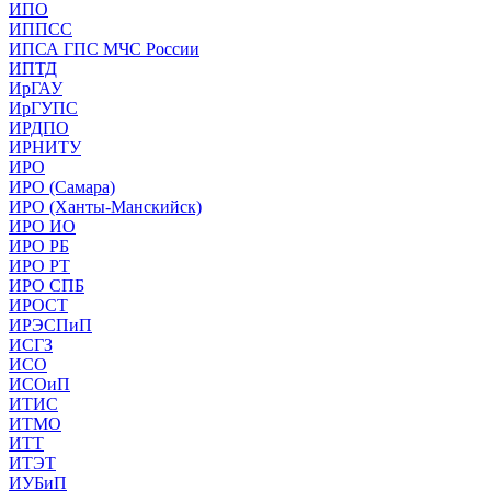
ИПО
ИППСС
ИПСА ГПС МЧС России
ИПТД
ИрГАУ
ИрГУПС
ИРДПО
ИРНИТУ
ИРО
ИРО (Самара)
ИРО (Ханты-Манскийск)
ИРО ИО
ИРО РБ
ИРО РТ
ИРО СПБ
ИРОСТ
ИРЭСПиП
ИСГЗ
ИСО
ИСОиП
ИТИС
ИТМО
ИТТ
ИТЭТ
ИУБиП