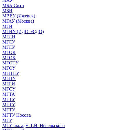
МАУ
МБА Сити
МБИ
МВЕУ (Ижевск)
МГАУ (Москва)
МГИ
МГИУ (ИДО ЭСДО)
МГЛИ
МГЛУ
МГЛУ
МГОК
МГОК
МГОТУ
МГОУ
МГППУ
МГПУ
МГРИ
МГСУ
МГТА
МГТУ
МГТУ
МГТУ
МГТУ Носова
МГУ
МГУ им. адм. Г.И. Невельского