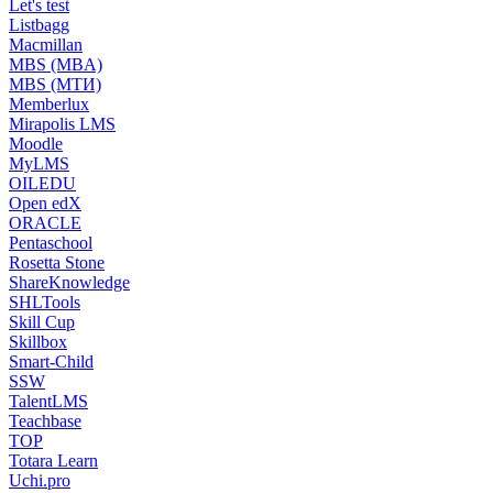
Let's test
Listbagg
Macmillan
MBS (MBA)
MBS (МТИ)
Memberlux
Mirapolis LMS
Moodle
MyLMS
OILEDU
Open edX
ORACLE
Pentaschool
Rosetta Stone
ShareKnowledge
SHLTools
Skill Cup
Skillbox
Smart-Child
SSW
TalentLMS
Teachbase
TOP
Totara Learn
Uchi.pro