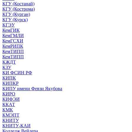
КГУ (Костанай)
КГУ (Кострома)
КГУ (Курган)
КГУ (Курск)
КГЭУ
КемГИК
КемГМЛИ
КемГСХИ
КемРИПК
КемТИПП
КемТИПП
КЖДТ
КЗУ
КИ ФСИН РФ
КИПК
КИПКР
КИПУ имени Февзи Якубова
КИРО
КИФЭИ
ККАТ
КМК
КМЭПТ
КНИТУ
КНИТУ-КАИ
Колледж Вейдера