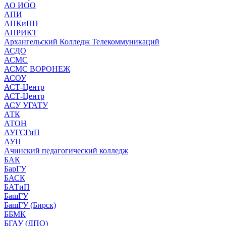
АО ИОО
АПИ
АПКиПП
АПРИКТ
Архангельский Колледж Телекоммуникаций
АСДО
АСМС
АСМС ВОРОНЕЖ
АСОУ
АСТ-Центр
АСТ-Центр
АСУ УГАТУ
АТК
АТОН
АУГСГиП
АУП
Ачинский педагогический колледж
БАК
БарГУ
БАСК
БАТиП
БашГУ
БашГУ (Бирск)
ББМК
БГАУ (ДПО)