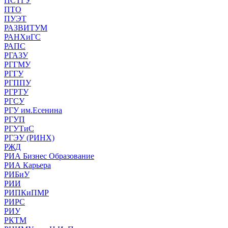
ПСТГУ
ПТО
ПУЭТ
РАЗВИТУМ
РАНХиГС
РАПС
РГАЗУ
РГГМУ
РГГУ
РГППУ
РГРТУ
РГСУ
РГУ им.Есенина
РГУП
РГУТиС
РГЭУ (РИНХ)
РЖД
РИА Бизнес Образование
РИА Карьера
РИБиУ
РИИ
РИПКиПМР
РИРС
РИУ
РКТМ