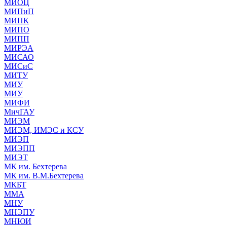
МИОЦ
МИПиП
МИПК
МИПО
МИПП
МИРЭА
МИСАО
МИСиС
МИТУ
МИУ
МИУ
МИФИ
МичГАУ
МИЭМ
МИЭМ, ИМЭС и КСУ
МИЭП
МИЭПП
МИЭТ
МК им. Бехтерева
МК им. В.М.Бехтерева
МКБТ
ММА
МНУ
МНЭПУ
МНЮИ