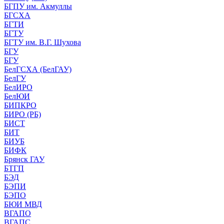
БГПУ им. Акмуллы
БГСХА
БГТИ
БГТУ
БГТУ им. В.Г. Шухова
БГУ
БГУ
БелГСХА (БелГАУ)
БелГУ
БелИРО
БелЮИ
БИПКРО
БИРО (РБ)
БИСТ
БИТ
БИУБ
БИФК
Брянск ГАУ
БТГП
БЭД
БЭПИ
БЭПО
БЮИ МВД
ВГАПО
ВГАПС