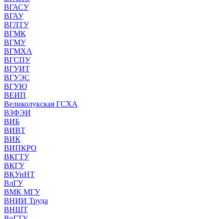
ВГАСУ
ВГАУ
ВГЛТУ
ВГМК
ВГМУ
ВГМХА
ВГСПУ
ВГУИТ
ВГУЭС
ВГУЮ
ВЕИП
Великолукская ГСХА
ВЗФЭИ
ВИБ
ВИВТ
ВИК
ВИПКРО
ВКГТУ
ВКГУ
ВКУиНТ
ВлГУ
ВМК МГУ
ВНИИ Труда
ВНШТ
ВоГТУ