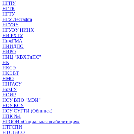
НГПУ
НГТК
НГТУ
НГУ Лесгафта
НГУЭУ
НГУЭУ НИНХ
НИ РХТУ
НижГМА
НИИДПО
НИРО
НИЦ "КВХТиПС"
НК
НКСЭ
НКЭВТ
НМО
ННГАСУ
НовГУ
НОИР
НОУ ВПО "МЭИ"
НОУ КСУ
НОУ СУГТИ (Обнинск)
НПК №1
НРООИ «Социальная реабилитация»
НТГСПИ
НТСТиСО