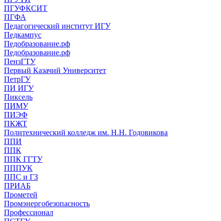
ПГУФКСИТ
ПГФА
Педагогический институт ИГУ
Педкампус
Педобразование.рф
Педобразование.рф
ПензГТУ
Первый Казачий Университет
ПетрГУ
ПИ ИГУ
Пиксель
ПИМУ
ПИЭФ
ПКЖТ
Политехнический колледж им. Н.Н. Годовикова
ППИ
ППК
ППК ГГТУ
ПППУК
ППС и ГЗ
ПРИАБ
Прометей
Промэнергобезопасность
Профессионал