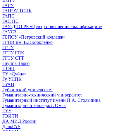
ВятГУ
ГАГУ
ГАПОУ ТСПК
ГАПС
ГАС ПС
ГАУ ДПО РБ «Центр повышения квалификации»
ГАУСЗ
ГБПОУ «Петровский колледж»
ГГПИ им. В.Г.Короленко
ГГТУ
ГГТУ ГПК
ГГТУ СТТ
Группа Тарго
ГТЭП
ГУ «Дубна»
Гу УНПК
ГУАП
Губкинский университет
Гуманитарно-технический университет
Гуманитарный институт имени П.А. Столыпина
Гуманитарный колледж г. Омск
ГУУ
ГЭИТИ
ДА МИД России
ДальГАУ