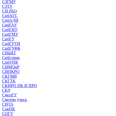
СЗГМУ
СЗТУ
СИ РАО
СибАГС
СибАДИ
СибГАУ
СибГИУ
СибГМУ
СибГУ
СибГУТИ
СибГУФК
СИБИТ
Сибстрин
СибУПК
СИМОиР
СИПКРО
СКГМИ
СКГТК
СКИРО ПК И ПРО
СКУ
СмолГУ
Смотри учись
СНТА
СовПК
СОГУ