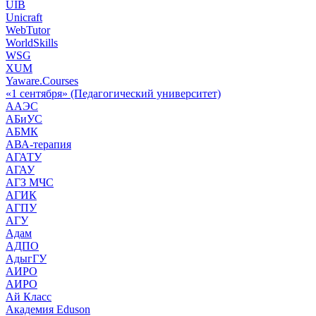
UIB
Unicraft
WebTutor
WorldSkills
WSG
XUM
Yaware.Courses
«1 сентября» (Педагогический университет)
ААЭС
АБиУС
АБМК
АВА-терапия
АГАТУ
АГАУ
АГЗ МЧС
АГИК
АГПУ
АГУ
Адам
АДПО
АдыгГУ
АИРО
АИРО
Ай Класс
Академия Eduson