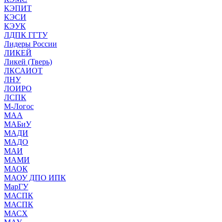
КЭПИТ
КЭСИ
КЭУК
ЛДПК ГГТУ
Лидеры России
ЛИКЕЙ
Ликей (Тверь)
ЛКСАИОТ
ЛНУ
ЛОИРО
ЛСПК
М-Логос
МАА
МАБиУ
МАДИ
МАДО
МАИ
МАМИ
МАОК
МАОУ ДПО ИПК
МарГУ
МАСПК
МАСПК
МАСХ