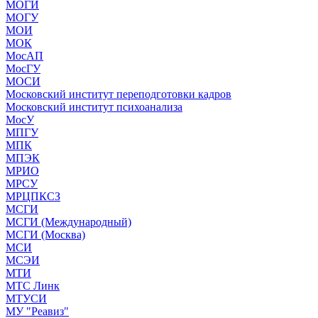
МОГИ
МОГУ
МОИ
МОК
МосАП
МосГУ
МОСИ
Московский институт переподготовки кадров
Московский институт психоанализа
МосУ
МПГУ
МПК
МПЭК
МРИО
МРСУ
МРЦПКСЗ
МСГИ
МСГИ (Международный)
МСГИ (Москва)
МСИ
МСЭИ
МТИ
МТС Линк
МТУСИ
МУ "Реавиз"