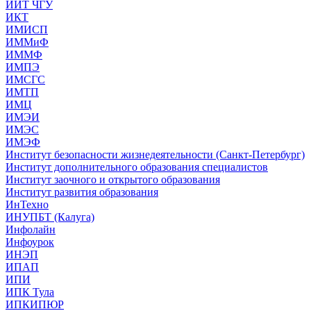
ИИТ ЧГУ
ИКТ
ИМИСП
ИММиФ
ИММФ
ИМПЭ
ИМСГС
ИМТП
ИМЦ
ИМЭИ
ИМЭС
ИМЭФ
Институт безопасности жизнедеятельности (Санкт-Петербург)
Институт дополнительного образования специалистов
Институт заочного и открытого образования
Институт развития образования
ИнТехно
ИНУПБТ (Калуга)
Инфолайн
Инфоурок
ИНЭП
ИПАП
ИПИ
ИПК Тула
ИПКИПЮР