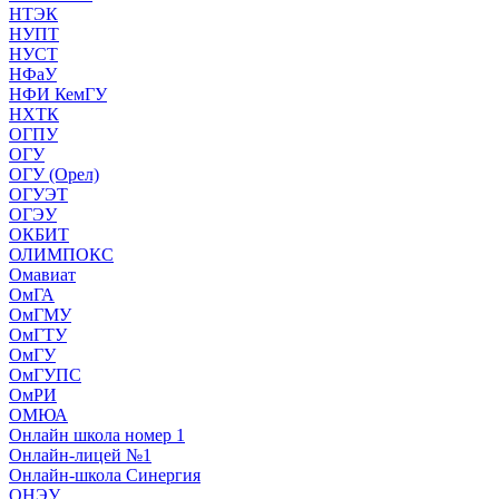
НТЭК
НУПТ
НУСТ
НФаУ
НФИ КемГУ
НХТК
ОГПУ
ОГУ
ОГУ (Орел)
ОГУЭТ
ОГЭУ
ОКБИТ
ОЛИМПОКС
Омавиат
ОмГА
ОмГМУ
ОмГТУ
ОмГУ
ОмГУПС
ОмРИ
ОМЮА
Онлайн школа номер 1
Онлайн-лицей №1
Онлайн-школа Синергия
ОНЭУ