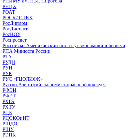
РНИМУ им. Н.И. Пирогова
РНЦХ
РОАТ
РОСБИОТЕХ
РосДиплом
РосДистант
РосНОУ
Роспросвет
Российско-Американский институт экономики и бизнеса
РПА Минюста России
РТА
РУДН
РУИ
РУК
РУС «ГЦОЛИФК»
Русско-Азиатский экономико-правовой колледж
РФЭИ
РФЭТ
РХГА
РХТУ
РЦБ
РЦОКОиИТ
РШДО
РШУ
РЭПК