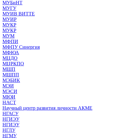
МУБиНТ
МУГУ
МУИВ ВИТТЕ
МУИР
МУКР
МУКР
МУМ
МФПИ
МФПУ Синергия
МФЮА
МЦДО
МЦРКПО
МШП
МШПП
МЭБИК
МЭИ
МЭСИ
МЮИ
НАСТ
Научный центр развития личности АКМЕ
НГАСУ
НГИЭУ
НГИЭУ
НГЛУ
НГМУ