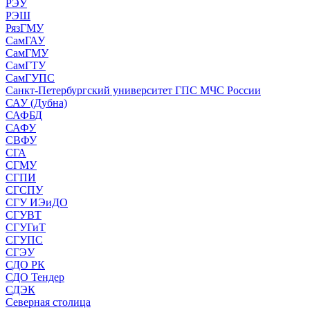
РЭУ
РЭШ
РязГМУ
СамГАУ
СамГМУ
СамГТУ
СамГУПС
Санкт-Петербургский университет ГПС МЧС России
САУ (Дубна)
САФБД
САФУ
СВФУ
СГА
СГМУ
СГПИ
СГСПУ
СГУ ИЭиДО
СГУВТ
СГУГиТ
СГУПС
СГЭУ
СДО РК
СДО Тендер
СДЭК
Северная столица