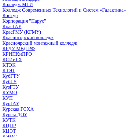
Колледж МТИ
Колледж Современных Технологий и Систем «Галактика»
Контур
Корпорация "Парус"
КрасГАУ
КрасГМУ (КГМУ)
Красногорский колледж
Красноярский монтажный колледж
КРДУ МВД РФ
КРИПКиПРО
КСИиГХ
КТЭК
КТЭТ
КубГТУ
КубГУ
КузГТУ
КУМО
КУП
КурГАУ
Курская ГСХА
Курсы ДОУ
КУТК
КЦПР
КЦЭТ
КЭМС