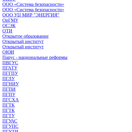
ООО «Система безопасности»
ООО «Система безопасности»
ООО УЦ МИР "ЭНЕРГИЯ"
ОрГМУ
ОСЭК
ОТИ
Открытое образование
Открытый институт
Открытый институт
ОЮИ
Парус - национальные реформы
ПВГУС
ПГАТУ
ПГГПУ
ПГЛУ
ПГНИУ
ПГПИ
ПГПУ
ПГСХА
ПГТК
ПГТК
ПГТУ
ПГУАС
ПГУПС
ПГУТИ