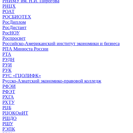
РНИМУ им. Н.И. Пирогова
РНЦХ
РОАТ
РОСБИОТЕХ
РосДиплом
РосДистант
РосНОУ
Роспросвет
Российско-Американский институт экономики и бизнеса
РПА Минюста России
РТА
РУДН
РУИ
РУК
РУС «ГЦОЛИФК»
Русско-Азиатский экономико-правовой колледж
РФЭИ
РФЭТ
РХГА
РХТУ
РЦБ
РЦОКОиИТ
РШДО
РШУ
РЭПК