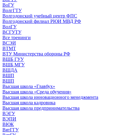
ВоГУ
ВолгГТУ
Волгодонский учебный центр ФПС
Волгодонский филиал РЮИ МВД РФ
ВолГУ
ВСГУТУ
Все тренинги
ВСЭИ
ВТМТ
ВТУ Министерства обороны РФ
ВШБ ГУУ
ВШБ МГУ
ВШДА
ВШП
ВШП
Высшая школа «Главбух»
Высшая школа «Среда обучения»
Высшая школа инновационного менеджмента
Высшая школа кадровика
Высшая школа предпринимательства
ВЭГУ
ВЭПИ
ВЮК
ВятГГУ