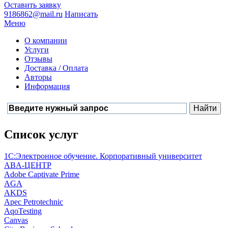
Оставить заявку
9186862@mail.ru
Написать
Меню
О компании
Услуги
Отзывы
Доставка / Оплата
Авторы
Информация
Список услуг
1С:Электронное обучение. Корпоративный университет
ABA-ЦЕНТР
Adobe Captivate Prime
AGA
AKDS
Apec Petrotechnic
AqoTesting
Canvas