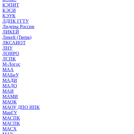
КЭПИТ
КЭСИ
КЭУК
ЛДПК ГГТУ
Лидеры России
ЛИКЕЙ
Ликей (Тверь)
ЛКСАИОТ
ЛНУ
ЛОИРО
ЛСПК
М-Логос
МАА
МАБиУ
МАДИ
МАДО
МАИ
МАМИ
МАОК
МАОУ ДПО ИПК
МарГУ
МАСПК
МАСПК
МАСХ