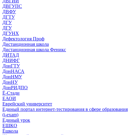
ДВГИИ
ДВГУПС
ДВФУ
ДГТУ
ДГУ
ДГУ
ДГУНХ
Дефектология Проф
Дистанционная школа
Дистанционная школа Феникс
ДИТАД
ДНИФГ
ДонГТУ
ДонНАСА
ДонНМУ
ДонНУ
ДонРИДПО
Ё-Стади
ЕАОИ
Еврейский университет
Единый портал интернет-тестирования в сфере образования
(i-exam)
Единый урок
ЕШКО
Ёшкола