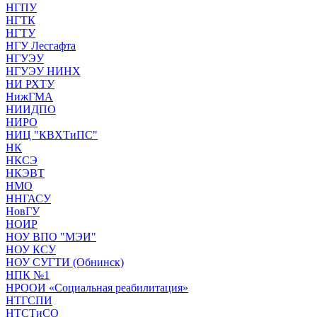
НГПУ
НГТК
НГТУ
НГУ Лесгафта
НГУЭУ
НГУЭУ НИНХ
НИ РХТУ
НижГМА
НИИДПО
НИРО
НИЦ "КВХТиПС"
НК
НКСЭ
НКЭВТ
НМО
ННГАСУ
НовГУ
НОИР
НОУ ВПО "МЭИ"
НОУ КСУ
НОУ СУГТИ (Обнинск)
НПК №1
НРООИ «Социальная реабилитация»
НТГСПИ
НТСТиСО