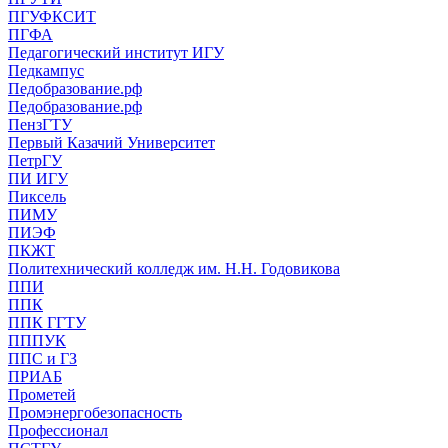
ПГУФКСИТ
ПГФА
Педагогический институт ИГУ
Педкампус
Педобразование.рф
Педобразование.рф
ПензГТУ
Первый Казачий Университет
ПетрГУ
ПИ ИГУ
Пиксель
ПИМУ
ПИЭФ
ПКЖТ
Политехнический колледж им. Н.Н. Годовикова
ППИ
ППК
ППК ГГТУ
ПППУК
ППС и ГЗ
ПРИАБ
Прометей
Промэнергобезопасность
Профессионал