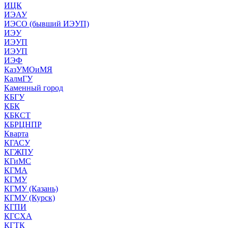
ИЦК
ИЭАУ
ИЭСО (бывший ИЭУП)
ИЭУ
ИЭУП
ИЭУП
ИЭФ
КазУМОиМЯ
КалмГУ
Каменный город
КБГУ
КБК
КБКСТ
КБРЦНПР
Кварта
КГАСУ
КГЖПУ
КГиМС
КГМА
КГМУ
КГМУ (Казань)
КГМУ (Курск)
КГПИ
КГСХА
КГТК