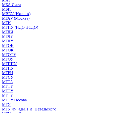
МАУ
МБА Сити
МБИ
МВЕУ (Ижевск)
МГАУ (Москва)
МГИ
МГИУ (ИДО ЭСДО)
МГЛИ
МГЛУ
МГЛУ
МГОК
МГОК
МГОТУ
МГОУ
МГППУ
МГПУ
МГРИ
МГСУ
МГТА
МГТУ
МГТУ
МГТУ
МГТУ Носова
МГУ
МГУ им. адм. Г.И. Невельского