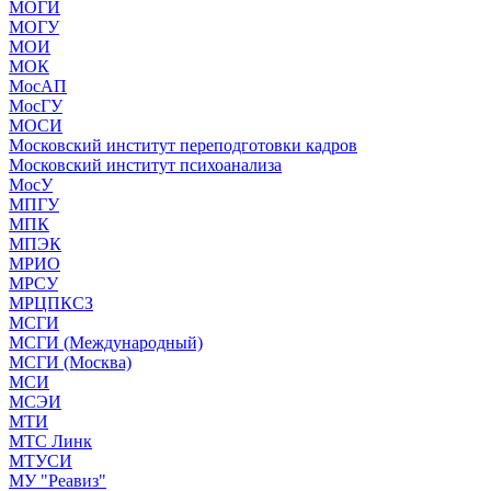
МОГИ
МОГУ
МОИ
МОК
МосАП
МосГУ
МОСИ
Московский институт переподготовки кадров
Московский институт психоанализа
МосУ
МПГУ
МПК
МПЭК
МРИО
МРСУ
МРЦПКСЗ
МСГИ
МСГИ (Международный)
МСГИ (Москва)
МСИ
МСЭИ
МТИ
МТС Линк
МТУСИ
МУ "Реавиз"