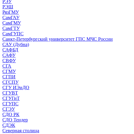
РЭУ
РЭШ
РязГМУ
СамГАУ
СамГМУ
СамГТУ
СамГУПС
Санкт-Петербургский университет ГПС МЧС России
САУ (Дубна)
САФБД
САФУ
СВФУ
СГА
СГМУ
СГПИ
СГСПУ
СГУ ИЭиДО
СГУВТ
СГУГиТ
СГУПС
СГЭУ
СДО РК
СДО Тендер
СДЭК
Северная столица