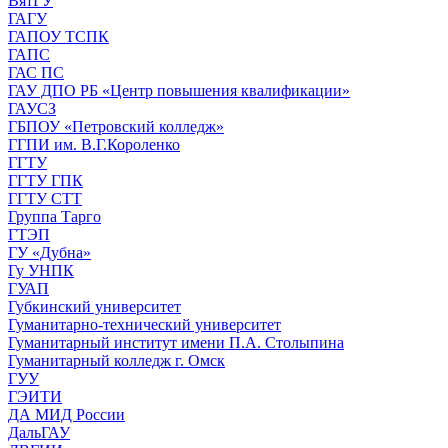
ВятГУ
ГАГУ
ГАПОУ ТСПК
ГАПС
ГАС ПС
ГАУ ДПО РБ «Центр повышения квалификации»
ГАУСЗ
ГБПОУ «Петровский колледж»
ГГПИ им. В.Г.Короленко
ГГТУ
ГГТУ ГПК
ГГТУ СТТ
Группа Тарго
ГТЭП
ГУ «Дубна»
Гу УНПК
ГУАП
Губкинский университет
Гуманитарно-технический университет
Гуманитарный институт имени П.А. Столыпина
Гуманитарный колледж г. Омск
ГУУ
ГЭИТИ
ДА МИД России
ДальГАУ