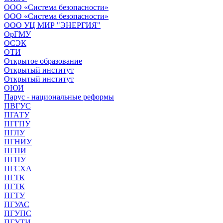
ООО «Система безопасности»
ООО «Система безопасности»
ООО УЦ МИР "ЭНЕРГИЯ"
ОрГМУ
ОСЭК
ОТИ
Открытое образование
Открытый институт
Открытый институт
ОЮИ
Парус - национальные реформы
ПВГУС
ПГАТУ
ПГГПУ
ПГЛУ
ПГНИУ
ПГПИ
ПГПУ
ПГСХА
ПГТК
ПГТК
ПГТУ
ПГУАС
ПГУПС
ПГУТИ