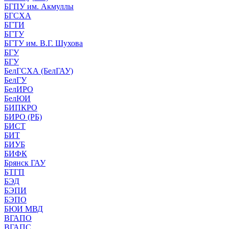
БГПУ им. Акмуллы
БГСХА
БГТИ
БГТУ
БГТУ им. В.Г. Шухова
БГУ
БГУ
БелГСХА (БелГАУ)
БелГУ
БелИРО
БелЮИ
БИПКРО
БИРО (РБ)
БИСТ
БИТ
БИУБ
БИФК
Брянск ГАУ
БТГП
БЭД
БЭПИ
БЭПО
БЮИ МВД
ВГАПО
ВГАПС