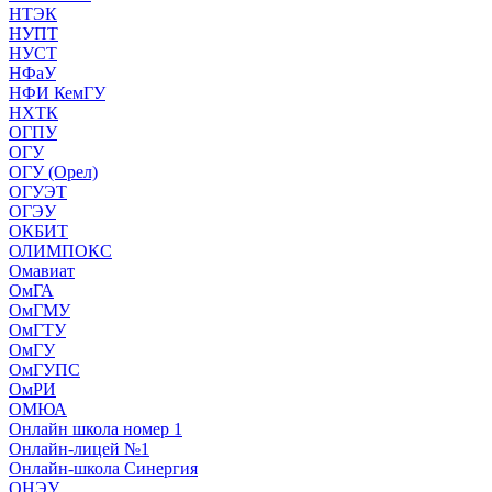
НТЭК
НУПТ
НУСТ
НФаУ
НФИ КемГУ
НХТК
ОГПУ
ОГУ
ОГУ (Орел)
ОГУЭТ
ОГЭУ
ОКБИТ
ОЛИМПОКС
Омавиат
ОмГА
ОмГМУ
ОмГТУ
ОмГУ
ОмГУПС
ОмРИ
ОМЮА
Онлайн школа номер 1
Онлайн-лицей №1
Онлайн-школа Синергия
ОНЭУ