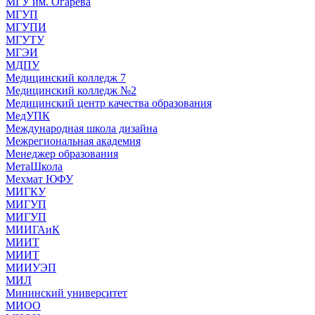
МГУ им. Огарева
МГУП
МГУПИ
МГУТУ
МГЭИ
МДПУ
Медицинский колледж 7
Медицинский колледж №2
Медицинский центр качества образования
МедУПК
Международная школа дизайна
Межрегиональная академия
Менеджер образования
МетаШкола
Мехмат ЮФУ
МИГКУ
МИГУП
МИГУП
МИИГАиК
МИИТ
МИИТ
МИИУЭП
МИЛ
Мининский университет
МИОО