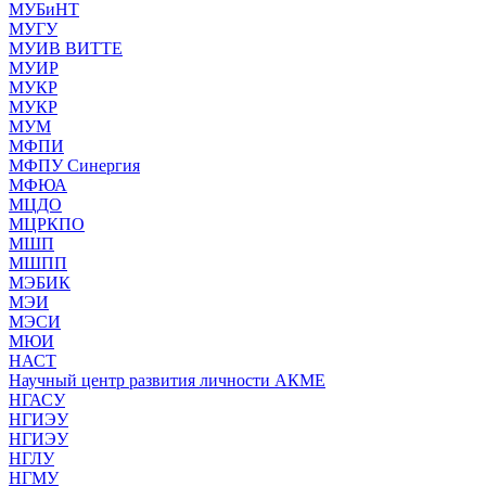
МУБиНТ
МУГУ
МУИВ ВИТТЕ
МУИР
МУКР
МУКР
МУМ
МФПИ
МФПУ Синергия
МФЮА
МЦДО
МЦРКПО
МШП
МШПП
МЭБИК
МЭИ
МЭСИ
МЮИ
НАСТ
Научный центр развития личности АКМЕ
НГАСУ
НГИЭУ
НГИЭУ
НГЛУ
НГМУ