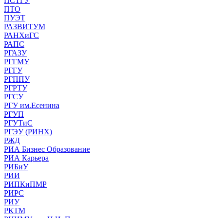
ПСТГУ
ПТО
ПУЭТ
РАЗВИТУМ
РАНХиГС
РАПС
РГАЗУ
РГГМУ
РГГУ
РГППУ
РГРТУ
РГСУ
РГУ им.Есенина
РГУП
РГУТиС
РГЭУ (РИНХ)
РЖД
РИА Бизнес Образование
РИА Карьера
РИБиУ
РИИ
РИПКиПМР
РИРС
РИУ
РКТМ