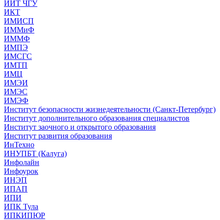
ИИТ ЧГУ
ИКТ
ИМИСП
ИММиФ
ИММФ
ИМПЭ
ИМСГС
ИМТП
ИМЦ
ИМЭИ
ИМЭС
ИМЭФ
Институт безопасности жизнедеятельности (Санкт-Петербург)
Институт дополнительного образования специалистов
Институт заочного и открытого образования
Институт развития образования
ИнТехно
ИНУПБТ (Калуга)
Инфолайн
Инфоурок
ИНЭП
ИПАП
ИПИ
ИПК Тула
ИПКИПЮР