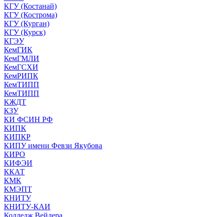
КГУ (Костанай)
КГУ (Кострома)
КГУ (Курган)
КГУ (Курск)
КГЭУ
КемГИК
КемГМЛИ
КемГСХИ
КемРИПК
КемТИПП
КемТИПП
КЖДТ
КЗУ
КИ ФСИН РФ
КИПК
КИПКР
КИПУ имени Февзи Якубова
КИРО
КИФЭИ
ККАТ
КМК
КМЭПТ
КНИТУ
КНИТУ-КАИ
Колледж Вейдера