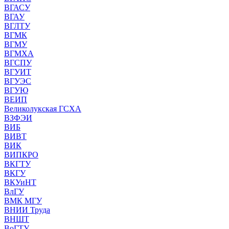
ВГАСУ
ВГАУ
ВГЛТУ
ВГМК
ВГМУ
ВГМХА
ВГСПУ
ВГУИТ
ВГУЭС
ВГУЮ
ВЕИП
Великолукская ГСХА
ВЗФЭИ
ВИБ
ВИВТ
ВИК
ВИПКРО
ВКГТУ
ВКГУ
ВКУиНТ
ВлГУ
ВМК МГУ
ВНИИ Труда
ВНШТ
ВоГТУ