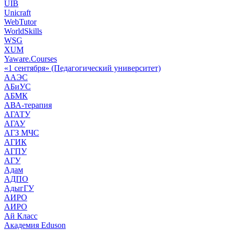
UIB
Unicraft
WebTutor
WorldSkills
WSG
XUM
Yaware.Courses
«1 сентября» (Педагогический университет)
ААЭС
АБиУС
АБМК
АВА-терапия
АГАТУ
АГАУ
АГЗ МЧС
АГИК
АГПУ
АГУ
Адам
АДПО
АдыгГУ
АИРО
АИРО
Ай Класс
Академия Eduson