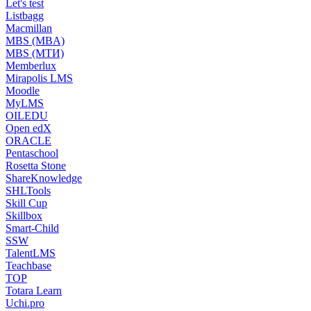
Let's test
Listbagg
Macmillan
MBS (MBA)
MBS (МТИ)
Memberlux
Mirapolis LMS
Moodle
MyLMS
OILEDU
Open edX
ORACLE
Pentaschool
Rosetta Stone
ShareKnowledge
SHLTools
Skill Cup
Skillbox
Smart-Child
SSW
TalentLMS
Teachbase
TOP
Totara Learn
Uchi.pro