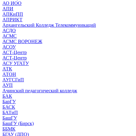
АО ИОО
АПИ
АПКиПП
АПРИКТ
Архангельский Колледж Телекоммуникаций
АСДО
АСМС
АСМС ВОРОНЕЖ
АСОУ
АСТ-Центр
АСТ-Центр
АСУ УГАТУ
АТК
АТОН
АУГСГиП
АУП
Ачинский педагогический колледж
БАК
БарГУ
БАСК
БАТиП
БашГУ
БашГУ (Бирск)
ББМК
БГАУ (ДПО)