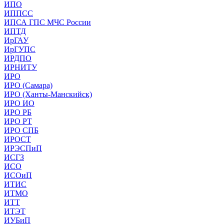
ИПО
ИППСС
ИПСА ГПС МЧС России
ИПТД
ИрГАУ
ИрГУПС
ИРДПО
ИРНИТУ
ИРО
ИРО (Самара)
ИРО (Ханты-Манскийск)
ИРО ИО
ИРО РБ
ИРО РТ
ИРО СПБ
ИРОСТ
ИРЭСПиП
ИСГЗ
ИСО
ИСОиП
ИТИС
ИТМО
ИТТ
ИТЭТ
ИУБиП