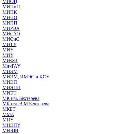
МИОЦ
МИПиП
МИПК
МИПО
МИПП
МИРЭА
МИСАО
МИСиС
МИТУ
МИУ
МИУ
МИФИ
МичГАУ
МИЭМ
МИЭМ, ИМЭС и КСУ
МИЭП
МИЭПП
МИЭТ
МК им. Бехтерева
МК им. В.М.Бехтерева
МКБТ
ММА
МНУ
МНЭПУ
МНЮИ