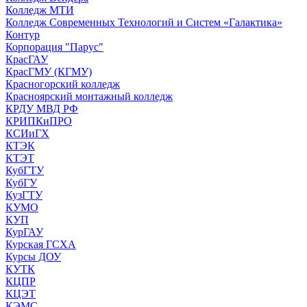
Колледж МТИ
Колледж Современных Технологий и Систем «Галактика»
Контур
Корпорация "Парус"
КрасГАУ
КрасГМУ (КГМУ)
Красногорский колледж
Красноярский монтажный колледж
КРДУ МВД РФ
КРИПКиПРО
КСИиГХ
КТЭК
КТЭТ
КубГТУ
КубГУ
КузГТУ
КУМО
КУП
КурГАУ
Курская ГСХА
Курсы ДОУ
КУТК
КЦПР
КЦЭТ
КЭМС