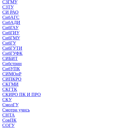
СЗГМУ
СЗТУ
СИ РАО
СибАГС
СибАДИ
СибГАУ
СибГИУ
СибГМУ
СибГУ
СибГУТИ
СибГУФК
СИБИТ
Сибстрин
СибУПК
СИМОиР
СИПКРО
СКГМИ
СКГТК
СКИРО ПК И ПРО
СКУ
СмолГУ
Смотри учись
СНТА
СовПК
СОГУ