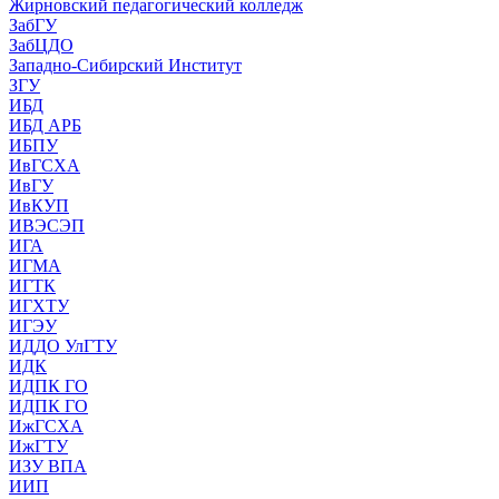
Жирновский педагогический колледж
ЗабГУ
ЗабЦДО
Западно-Сибирский Институт
ЗГУ
ИБД
ИБД АРБ
ИБПУ
ИвГСХА
ИвГУ
ИвКУП
ИВЭСЭП
ИГА
ИГМА
ИГТК
ИГХТУ
ИГЭУ
ИДДО УлГТУ
ИДК
ИДПК ГО
ИДПК ГО
ИжГСХА
ИжГТУ
ИЗУ ВПА
ИИП