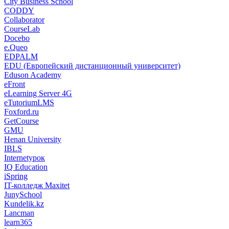
City Business School
CODDY
Collaborator
CourseLab
Docebo
e.Queo
EDPALM
EDU (Европейский дистанционный университет)
Eduson Academy
eFront
eLearning Server 4G
eTutoriumLMS
Foxford.ru
GetCourse
GMU
Henan University
IBLS
Internetурок
IQ Education
iSpring
IT-колледж Maxitet
JunySchool
Kundelik.kz
Lancman
learn365