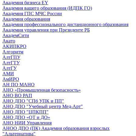
Академия бизнеса EY
Академия вашего образования (ИДПК ГО)
Академия ГПС МЧС России
Академия образования
Академия профессионального дистанционного образования
Академия управления при Президенте РБ
АкадемСити
Акато
АКИПКРО
Алгоритм
АлтГПУ
АлтГТУ
АлтГУ
АМИ
АмИРО
АН ПО МАНО
АНО «Промышленная безопасность»
АНО ВО РАП
АНО ДПО "СПб УПК и ПП"
АНО ДПО "Учебный центр Мед-Арт"
АНО ДПО "ЦПКПП"
АНО ДПО «ОТ и ДО»
АНО НИИ Управления
АНОО ДПО (ПК) Академия образования взрослых
"Альтернатива"