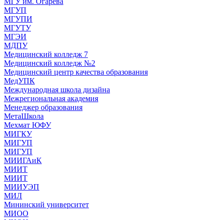
МГУ им. Огарева
МГУП
МГУПИ
МГУТУ
МГЭИ
МДПУ
Медицинский колледж 7
Медицинский колледж №2
Медицинский центр качества образования
МедУПК
Международная школа дизайна
Межрегиональная академия
Менеджер образования
МетаШкола
Мехмат ЮФУ
МИГКУ
МИГУП
МИГУП
МИИГАиК
МИИТ
МИИТ
МИИУЭП
МИЛ
Мининский университет
МИОО