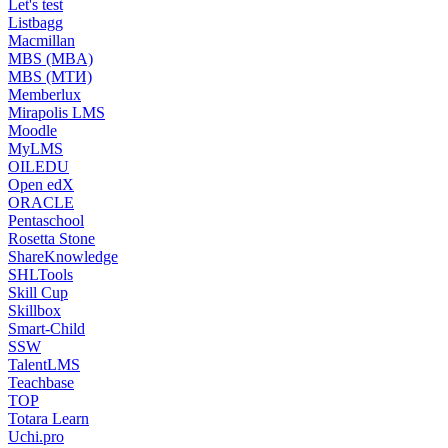
Let's test
Listbagg
Macmillan
MBS (MBA)
MBS (МТИ)
Memberlux
Mirapolis LMS
Moodle
MyLMS
OILEDU
Open edX
ORACLE
Pentaschool
Rosetta Stone
ShareKnowledge
SHLTools
Skill Cup
Skillbox
Smart-Child
SSW
TalentLMS
Teachbase
TOP
Totara Learn
Uchi.pro