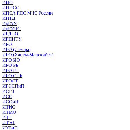
ИПО
ИППСС
ИПСА ГПС МЧС России
ИПТД
ИрГАУ
ИрГУПС
ИРДПО
ИРНИТУ
ИРО
ИРО (Самара)
ИРО (Ханты-Манскийск)
ИРО ИО
ИРО РБ
ИРО РТ
ИРО СПБ
ИРОСТ
ИРЭСПиП
ИСГЗ
ИСО
ИСОиП
ИТИС
ИТМО
ИТТ
ИТЭТ
ИУБиП