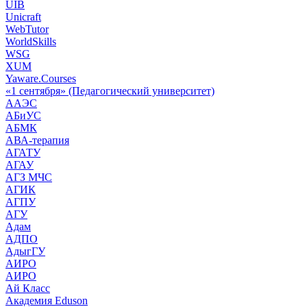
UIB
Unicraft
WebTutor
WorldSkills
WSG
XUM
Yaware.Courses
«1 сентября» (Педагогический университет)
ААЭС
АБиУС
АБМК
АВА-терапия
АГАТУ
АГАУ
АГЗ МЧС
АГИК
АГПУ
АГУ
Адам
АДПО
АдыгГУ
АИРО
АИРО
Ай Класс
Академия Eduson