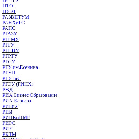
ПСТГУ
ПТО
ПУЭТ
РАЗВИТУМ
РАНХиГС
РАПС
РГАЗУ
РГГМУ
РГГУ
РГППУ
РГРТУ
РГСУ
РГУ им.Есенина
РГУП
РГУТиС
РГЭУ (РИНХ)
РЖД
РИА Бизнес Образование
РИА Карьера
РИБиУ
РИИ
РИПКиПМР
РИРС
РИУ
РКТМ