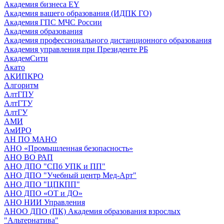
Академия бизнеса EY
Академия вашего образования (ИДПК ГО)
Академия ГПС МЧС России
Академия образования
Академия профессионального дистанционного образования
Академия управления при Президенте РБ
АкадемСити
Акато
АКИПКРО
Алгоритм
АлтГПУ
АлтГТУ
АлтГУ
АМИ
АмИРО
АН ПО МАНО
АНО «Промышленная безопасность»
АНО ВО РАП
АНО ДПО "СПб УПК и ПП"
АНО ДПО "Учебный центр Мед-Арт"
АНО ДПО "ЦПКПП"
АНО ДПО «ОТ и ДО»
АНО НИИ Управления
АНОО ДПО (ПК) Академия образования взрослых
"Альтернатива"