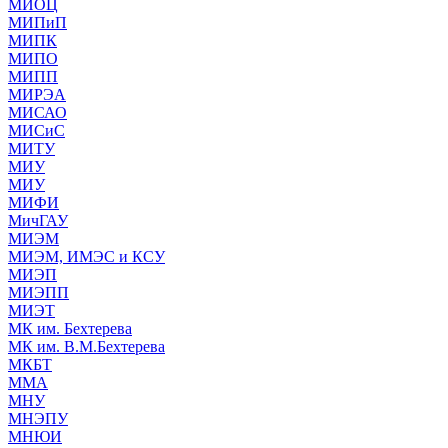
МИОЦ
МИПиП
МИПК
МИПО
МИПП
МИРЭА
МИСАО
МИСиС
МИТУ
МИУ
МИУ
МИФИ
МичГАУ
МИЭМ
МИЭМ, ИМЭС и КСУ
МИЭП
МИЭПП
МИЭТ
МК им. Бехтерева
МК им. В.М.Бехтерева
МКБТ
ММА
МНУ
МНЭПУ
МНЮИ