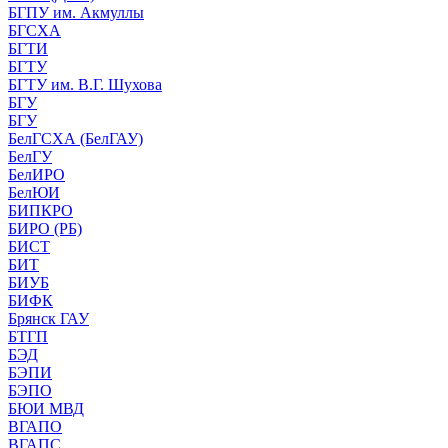
БГПУ им. Акмуллы
БГСХА
БГТИ
БГТУ
БГТУ им. В.Г. Шухова
БГУ
БГУ
БелГСХА (БелГАУ)
БелГУ
БелИРО
БелЮИ
БИПКРО
БИРО (РБ)
БИСТ
БИТ
БИУБ
БИФК
Брянск ГАУ
БТГП
БЭД
БЭПИ
БЭПО
БЮИ МВД
ВГАПО
ВГАПС