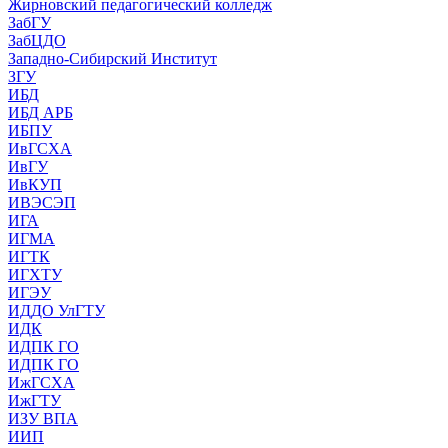
Жирновский педагогический колледж
ЗабГУ
ЗабЦДО
Западно-Сибирский Институт
ЗГУ
ИБД
ИБД АРБ
ИБПУ
ИвГСХА
ИвГУ
ИвКУП
ИВЭСЭП
ИГА
ИГМА
ИГТК
ИГХТУ
ИГЭУ
ИДДО УлГТУ
ИДК
ИДПК ГО
ИДПК ГО
ИжГСХА
ИжГТУ
ИЗУ ВПА
ИИП