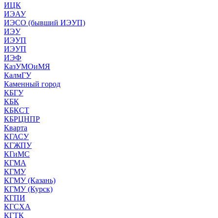
ИЦК
ИЭАУ
ИЭСО (бывший ИЭУП)
ИЭУ
ИЭУП
ИЭУП
ИЭФ
КазУМОиМЯ
КалмГУ
Каменный город
КБГУ
КБК
КБКСТ
КБРЦНПР
Кварта
КГАСУ
КГЖПУ
КГиМС
КГМА
КГМУ
КГМУ (Казань)
КГМУ (Курск)
КГПИ
КГСХА
КГТК