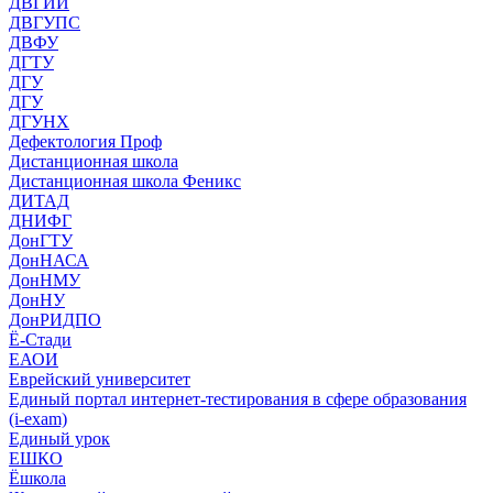
ДВГИИ
ДВГУПС
ДВФУ
ДГТУ
ДГУ
ДГУ
ДГУНХ
Дефектология Проф
Дистанционная школа
Дистанционная школа Феникс
ДИТАД
ДНИФГ
ДонГТУ
ДонНАСА
ДонНМУ
ДонНУ
ДонРИДПО
Ё-Стади
ЕАОИ
Еврейский университет
Единый портал интернет-тестирования в сфере образования
(i-exam)
Единый урок
ЕШКО
Ёшкола