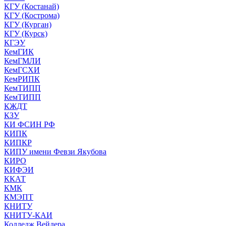
КГУ (Костанай)
КГУ (Кострома)
КГУ (Курган)
КГУ (Курск)
КГЭУ
КемГИК
КемГМЛИ
КемГСХИ
КемРИПК
КемТИПП
КемТИПП
КЖДТ
КЗУ
КИ ФСИН РФ
КИПК
КИПКР
КИПУ имени Февзи Якубова
КИРО
КИФЭИ
ККАТ
КМК
КМЭПТ
КНИТУ
КНИТУ-КАИ
Колледж Вейдера