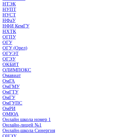
НТЭК
НУПТ
НУСТ
НФаУ
НФИ КемГУ
НХТК
ОГПУ
ОГУ
ОГУ (Орел)
ОГУЭТ
ОГЭУ
ОКБИТ
ОЛИМПОКС
Омавиат
ОмГА
ОмГМУ
ОмГТУ
ОмГУ
ОмГУПС
ОмРИ
ОМЮА
Онлайн школа номер 1
Онлайн-лицей №1
Онлайн-школа Синергия
ОНЭУ