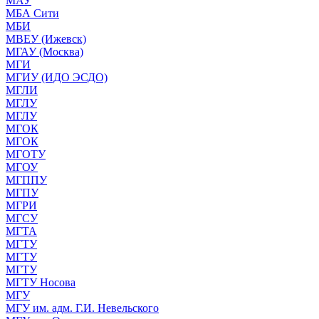
МАУ
МБА Сити
МБИ
МВЕУ (Ижевск)
МГАУ (Москва)
МГИ
МГИУ (ИДО ЭСДО)
МГЛИ
МГЛУ
МГЛУ
МГОК
МГОК
МГОТУ
МГОУ
МГППУ
МГПУ
МГРИ
МГСУ
МГТА
МГТУ
МГТУ
МГТУ
МГТУ Носова
МГУ
МГУ им. адм. Г.И. Невельского