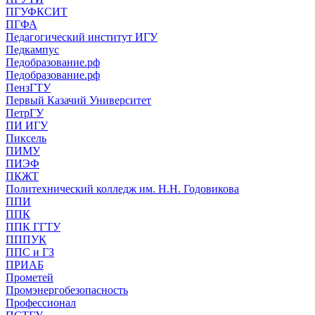
ПГУФКСИТ
ПГФА
Педагогический институт ИГУ
Педкампус
Педобразование.рф
Педобразование.рф
ПензГТУ
Первый Казачий Университет
ПетрГУ
ПИ ИГУ
Пиксель
ПИМУ
ПИЭФ
ПКЖТ
Политехнический колледж им. Н.Н. Годовикова
ППИ
ППК
ППК ГГТУ
ПППУК
ППС и ГЗ
ПРИАБ
Прометей
Промэнергобезопасность
Профессионал