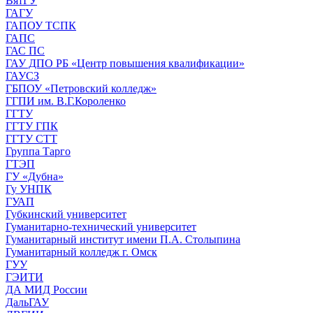
ВятГУ
ГАГУ
ГАПОУ ТСПК
ГАПС
ГАС ПС
ГАУ ДПО РБ «Центр повышения квалификации»
ГАУСЗ
ГБПОУ «Петровский колледж»
ГГПИ им. В.Г.Короленко
ГГТУ
ГГТУ ГПК
ГГТУ СТТ
Группа Тарго
ГТЭП
ГУ «Дубна»
Гу УНПК
ГУАП
Губкинский университет
Гуманитарно-технический университет
Гуманитарный институт имени П.А. Столыпина
Гуманитарный колледж г. Омск
ГУУ
ГЭИТИ
ДА МИД России
ДальГАУ