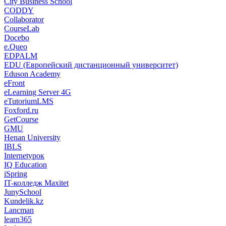
City Business School
CODDY
Collaborator
CourseLab
Docebo
e.Queo
EDPALM
EDU (Европейский дистанционный университет)
Eduson Academy
eFront
eLearning Server 4G
eTutoriumLMS
Foxford.ru
GetCourse
GMU
Henan University
IBLS
Internetурок
IQ Education
iSpring
IT-колледж Maxitet
JunySchool
Kundelik.kz
Lancman
learn365