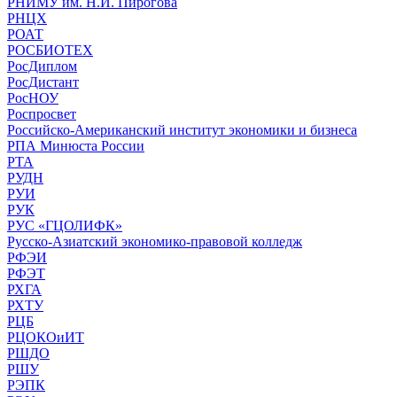
РНИМУ им. Н.И. Пирогова
РНЦХ
РОАТ
РОСБИОТЕХ
РосДиплом
РосДистант
РосНОУ
Роспросвет
Российско-Американский институт экономики и бизнеса
РПА Минюста России
РТА
РУДН
РУИ
РУК
РУС «ГЦОЛИФК»
Русско-Азиатский экономико-правовой колледж
РФЭИ
РФЭТ
РХГА
РХТУ
РЦБ
РЦОКОиИТ
РШДО
РШУ
РЭПК