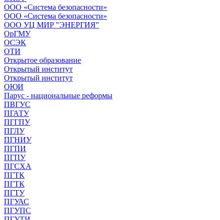
ООО «Система безопасности»
ООО «Система безопасности»
ООО УЦ МИР "ЭНЕРГИЯ"
ОрГМУ
ОСЭК
ОТИ
Открытое образование
Открытый институт
Открытый институт
ОЮИ
Парус - национальные реформы
ПВГУС
ПГАТУ
ПГГПУ
ПГЛУ
ПГНИУ
ПГПИ
ПГПУ
ПГСХА
ПГТК
ПГТК
ПГТУ
ПГУАС
ПГУПС
ПГУТИ