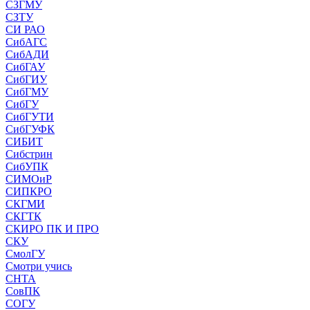
СЗГМУ
СЗТУ
СИ РАО
СибАГС
СибАДИ
СибГАУ
СибГИУ
СибГМУ
СибГУ
СибГУТИ
СибГУФК
СИБИТ
Сибстрин
СибУПК
СИМОиР
СИПКРО
СКГМИ
СКГТК
СКИРО ПК И ПРО
СКУ
СмолГУ
Смотри учись
СНТА
СовПК
СОГУ