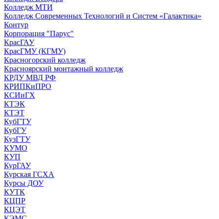
Колледж МТИ
Колледж Современных Технологий и Систем «Галактика»
Контур
Корпорация "Парус"
КрасГАУ
КрасГМУ (КГМУ)
Красногорский колледж
Красноярский монтажный колледж
КРДУ МВД РФ
КРИПКиПРО
КСИиГХ
КТЭК
КТЭТ
КубГТУ
КубГУ
КузГТУ
КУМО
КУП
КурГАУ
Курская ГСХА
Курсы ДОУ
КУТК
КЦПР
КЦЭТ
КЭМС