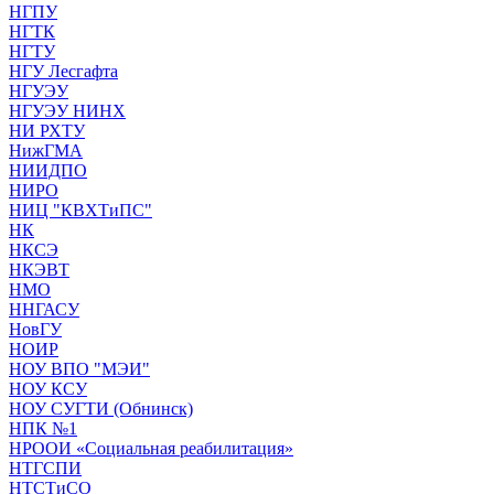
НГПУ
НГТК
НГТУ
НГУ Лесгафта
НГУЭУ
НГУЭУ НИНХ
НИ РХТУ
НижГМА
НИИДПО
НИРО
НИЦ "КВХТиПС"
НК
НКСЭ
НКЭВТ
НМО
ННГАСУ
НовГУ
НОИР
НОУ ВПО "МЭИ"
НОУ КСУ
НОУ СУГТИ (Обнинск)
НПК №1
НРООИ «Социальная реабилитация»
НТГСПИ
НТСТиСО