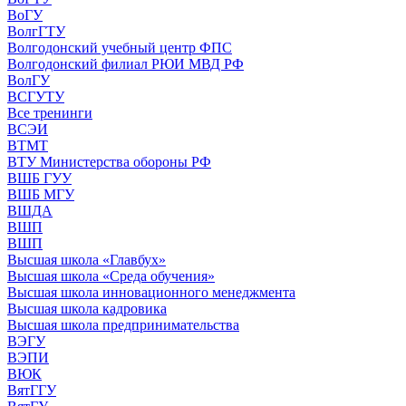
ВоГУ
ВолгГТУ
Волгодонский учебный центр ФПС
Волгодонский филиал РЮИ МВД РФ
ВолГУ
ВСГУТУ
Все тренинги
ВСЭИ
ВТМТ
ВТУ Министерства обороны РФ
ВШБ ГУУ
ВШБ МГУ
ВШДА
ВШП
ВШП
Высшая школа «Главбух»
Высшая школа «Среда обучения»
Высшая школа инновационного менеджмента
Высшая школа кадровика
Высшая школа предпринимательства
ВЭГУ
ВЭПИ
ВЮК
ВятГГУ