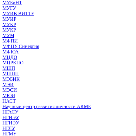
МУБиНТ
МУГУ
МУИВ ВИТТЕ
МУИР
МУКР
МУКР
МУМ
МФПИ
МФПУ Синергия
МФЮА
МЦДО
МЦРКПО
МШП
МШПП
МЭБИК
МЭИ
МЭСИ
МЮИ
НАСТ
Научный центр развития личности АКМЕ
НГАСУ
НГИЭУ
НГИЭУ
НГЛУ
НГМУ