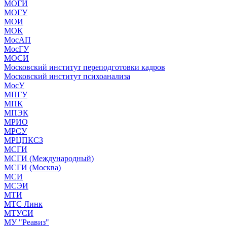
МОГИ
МОГУ
МОИ
МОК
МосАП
МосГУ
МОСИ
Московский институт переподготовки кадров
Московский институт психоанализа
МосУ
МПГУ
МПК
МПЭК
МРИО
МРСУ
МРЦПКСЗ
МСГИ
МСГИ (Международный)
МСГИ (Москва)
МСИ
МСЭИ
МТИ
МТС Линк
МТУСИ
МУ "Реавиз"