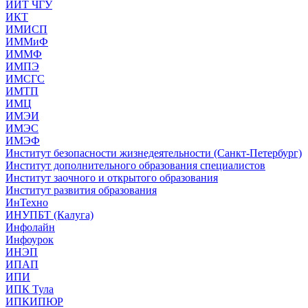
ИИТ ЧГУ
ИКТ
ИМИСП
ИММиФ
ИММФ
ИМПЭ
ИМСГС
ИМТП
ИМЦ
ИМЭИ
ИМЭС
ИМЭФ
Институт безопасности жизнедеятельности (Санкт-Петербург)
Институт дополнительного образования специалистов
Институт заочного и открытого образования
Институт развития образования
ИнТехно
ИНУПБТ (Калуга)
Инфолайн
Инфоурок
ИНЭП
ИПАП
ИПИ
ИПК Тула
ИПКИПЮР