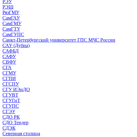
РЭУ
РЭШ
РязГМУ
СамГАУ
СамГМУ
СамГТУ
СамГУПС
Санкт-Петербургский университет ГПС МЧС России
САУ (Дубна)
САФБД
САФУ
СВФУ
СГА
СГМУ
СГПИ
СГСПУ
СГУ ИЭиДО
СГУВТ
СГУГиТ
СГУПС
СГЭУ
СДО РК
СДО Тендер
СДЭК
Северная столица