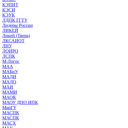
КЭПИТ
КЭСИ
КЭУК
ЛДПК ГГТУ
Лидеры России
ЛИКЕЙ
Ликей (Тверь)
ЛКСАИОТ
ЛНУ
ЛОИРО
ЛСПК
М-Логос
МАА
МАБиУ
МАДИ
МАДО
МАИ
МАМИ
МАОК
МАОУ ДПО ИПК
МарГУ
МАСПК
МАСПК
МАСХ