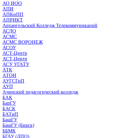
АО ИОО
АПИ
АПКиПП
АПРИКТ
Архангельский Колледж Телекоммуникаций
АСДО
АСМС
АСМС ВОРОНЕЖ
АСОУ
АСТ-Центр
АСТ-Центр
АСУ УГАТУ
АТК
АТОН
АУГСГиП
АУП
Ачинский педагогический колледж
БАК
БарГУ
БАСК
БАТиП
БашГУ
БашГУ (Бирск)
ББМК
БГАУ (ДПО)