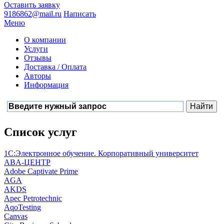
Оставить заявку
9186862@mail.ru
Написать
Меню
О компании
Услуги
Отзывы
Доставка / Оплата
Авторы
Информация
Список услуг
1С:Электронное обучение. Корпоративный университет
ABA-ЦЕНТР
Adobe Captivate Prime
AGA
AKDS
Apec Petrotechnic
AqoTesting
Canvas