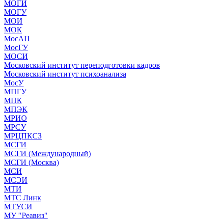
МОГИ
МОГУ
МОИ
МОК
МосАП
МосГУ
МОСИ
Московский институт переподготовки кадров
Московский институт психоанализа
МосУ
МПГУ
МПК
МПЭК
МРИО
МРСУ
МРЦПКСЗ
МСГИ
МСГИ (Международный)
МСГИ (Москва)
МСИ
МСЭИ
МТИ
МТС Линк
МТУСИ
МУ "Реавиз"