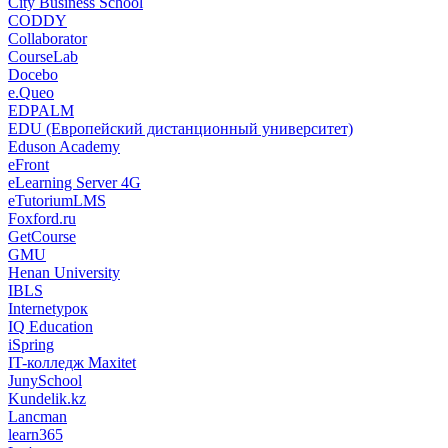
City Business School
CODDY
Collaborator
CourseLab
Docebo
e.Queo
EDPALM
EDU (Европейский дистанционный университет)
Eduson Academy
eFront
eLearning Server 4G
eTutoriumLMS
Foxford.ru
GetCourse
GMU
Henan University
IBLS
Internetурок
IQ Education
iSpring
IT-колледж Maxitet
JunySchool
Kundelik.kz
Lancman
learn365