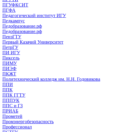
ПГУФКСИТ
ПГФА
Педагогический институт ИГУ
Педкампус
Педобразование.рф
Педобразование.рф
ПензГТУ
Первый Казачий Университет
ПетрГУ
ПИ ИГУ
Пиксель
ПИМУ
ПИЭФ
ПКЖТ
Политехнический колледж им. Н.Н. Годовикова
ППИ
ППК
ППК ГГТУ
ПППУК
ППС и ГЗ
ПРИАБ
Прометей
Промэнергобезопасность
Профессионал