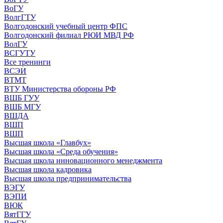
ВоГУ
ВолгГТУ
Волгодонский учебный центр ФПС
Волгодонский филиал РЮИ МВД РФ
ВолГУ
ВСГУТУ
Все тренинги
ВСЭИ
ВТМТ
ВТУ Министерства обороны РФ
ВШБ ГУУ
ВШБ МГУ
ВШДА
ВШП
ВШП
Высшая школа «Главбух»
Высшая школа «Среда обучения»
Высшая школа инновационного менеджмента
Высшая школа кадровика
Высшая школа предпринимательства
ВЭГУ
ВЭПИ
ВЮК
ВятГГУ