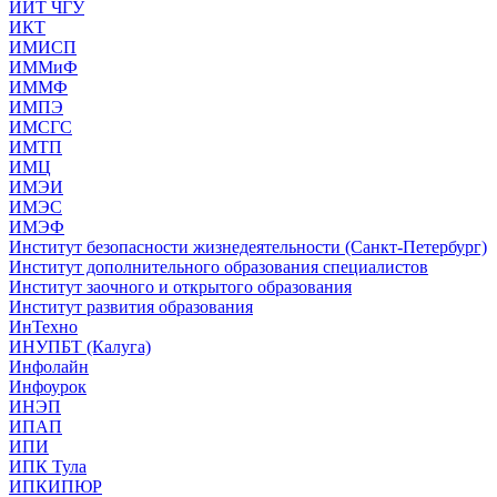
ИИТ ЧГУ
ИКТ
ИМИСП
ИММиФ
ИММФ
ИМПЭ
ИМСГС
ИМТП
ИМЦ
ИМЭИ
ИМЭС
ИМЭФ
Институт безопасности жизнедеятельности (Санкт-Петербург)
Институт дополнительного образования специалистов
Институт заочного и открытого образования
Институт развития образования
ИнТехно
ИНУПБТ (Калуга)
Инфолайн
Инфоурок
ИНЭП
ИПАП
ИПИ
ИПК Тула
ИПКИПЮР