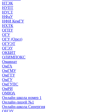
НТЭК
НУПТ
НУСТ
НФаУ
НФИ КемГУ
НХТК
ОГПУ
ОГУ
ОГУ (Орел)
ОГУЭТ
ОГЭУ
ОКБИТ
ОЛИМПОКС
Омавиат
ОмГА
ОмГМУ
ОмГТУ
ОмГУ
ОмГУПС
ОмРИ
ОМЮА
Онлайн школа номер 1
Онлайн-лицей №1
Онлайн-школа Синергия
ОНЭУ