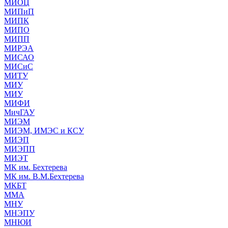
МИОЦ
МИПиП
МИПК
МИПО
МИПП
МИРЭА
МИСАО
МИСиС
МИТУ
МИУ
МИУ
МИФИ
МичГАУ
МИЭМ
МИЭМ, ИМЭС и КСУ
МИЭП
МИЭПП
МИЭТ
МК им. Бехтерева
МК им. В.М.Бехтерева
МКБТ
ММА
МНУ
МНЭПУ
МНЮИ