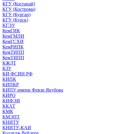
КГУ (Костанай)
КГУ (Кострома)
КГУ (Курган)
КГУ (Курск)
КГЭУ
КемГИК
КемГМЛИ
КемГСХИ
КемРИПК
КемТИПП
КемТИПП
КЖДТ
КЗУ
КИ ФСИН РФ
КИПК
КИПКР
КИПУ имени Февзи Якубова
КИРО
КИФЭИ
ККАТ
КМК
КМЭПТ
КНИТУ
КНИТУ-КАИ
Колледж Вейдера