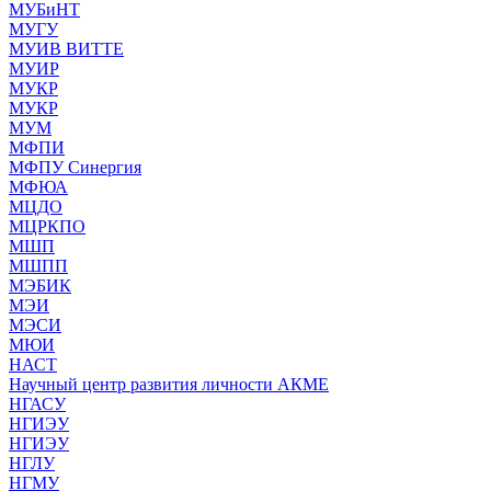
МУБиНТ
МУГУ
МУИВ ВИТТЕ
МУИР
МУКР
МУКР
МУМ
МФПИ
МФПУ Синергия
МФЮА
МЦДО
МЦРКПО
МШП
МШПП
МЭБИК
МЭИ
МЭСИ
МЮИ
НАСТ
Научный центр развития личности АКМЕ
НГАСУ
НГИЭУ
НГИЭУ
НГЛУ
НГМУ