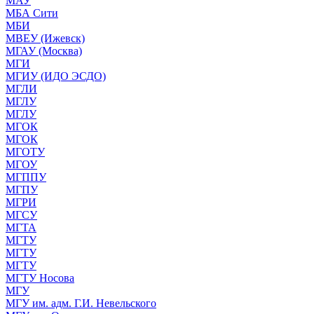
МАУ
МБА Сити
МБИ
МВЕУ (Ижевск)
МГАУ (Москва)
МГИ
МГИУ (ИДО ЭСДО)
МГЛИ
МГЛУ
МГЛУ
МГОК
МГОК
МГОТУ
МГОУ
МГППУ
МГПУ
МГРИ
МГСУ
МГТА
МГТУ
МГТУ
МГТУ
МГТУ Носова
МГУ
МГУ им. адм. Г.И. Невельского