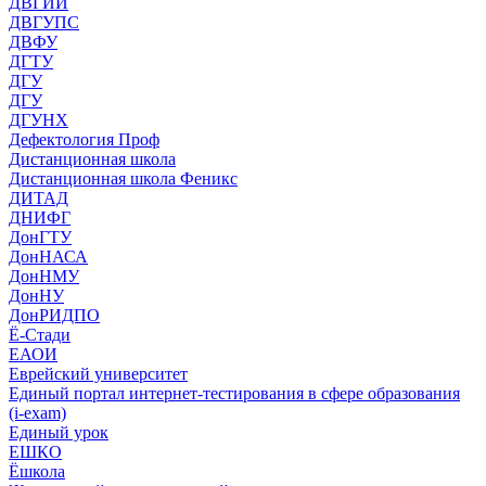
ДВГИИ
ДВГУПС
ДВФУ
ДГТУ
ДГУ
ДГУ
ДГУНХ
Дефектология Проф
Дистанционная школа
Дистанционная школа Феникс
ДИТАД
ДНИФГ
ДонГТУ
ДонНАСА
ДонНМУ
ДонНУ
ДонРИДПО
Ё-Стади
ЕАОИ
Еврейский университет
Единый портал интернет-тестирования в сфере образования
(i-exam)
Единый урок
ЕШКО
Ёшкола