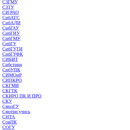
СЗГМУ
СЗТУ
СИ РАО
СибАГС
СибАДИ
СибГАУ
СибГИУ
СибГМУ
СибГУ
СибГУТИ
СибГУФК
СИБИТ
Сибстрин
СибУПК
СИМОиР
СИПКРО
СКГМИ
СКГТК
СКИРО ПК И ПРО
СКУ
СмолГУ
Смотри учись
СНТА
СовПК
СОГУ