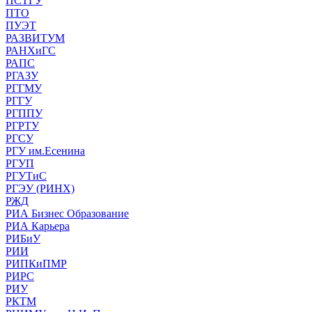
ПСТГУ
ПТО
ПУЭТ
РАЗВИТУМ
РАНХиГС
РАПС
РГАЗУ
РГГМУ
РГГУ
РГППУ
РГРТУ
РГСУ
РГУ им.Есенина
РГУП
РГУТиС
РГЭУ (РИНХ)
РЖД
РИА Бизнес Образование
РИА Карьера
РИБиУ
РИИ
РИПКиПМР
РИРС
РИУ
РКТМ