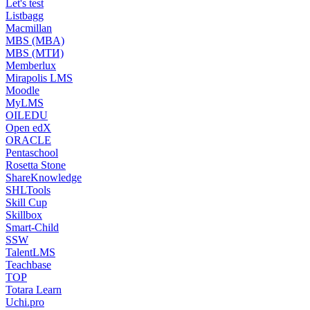
Let's test
Listbagg
Macmillan
MBS (MBA)
MBS (МТИ)
Memberlux
Mirapolis LMS
Moodle
MyLMS
OILEDU
Open edX
ORACLE
Pentaschool
Rosetta Stone
ShareKnowledge
SHLTools
Skill Cup
Skillbox
Smart-Child
SSW
TalentLMS
Teachbase
TOP
Totara Learn
Uchi.pro