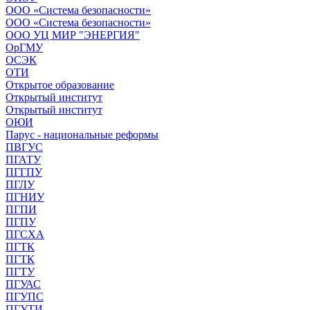
ООО «Система безопасности»
ООО «Система безопасности»
ООО УЦ МИР "ЭНЕРГИЯ"
ОрГМУ
ОСЭК
ОТИ
Открытое образование
Открытый институт
Открытый институт
ОЮИ
Парус - национальные реформы
ПВГУС
ПГАТУ
ПГГПУ
ПГЛУ
ПГНИУ
ПГПИ
ПГПУ
ПГСХА
ПГТК
ПГТК
ПГТУ
ПГУАС
ПГУПС
ПГУТИ