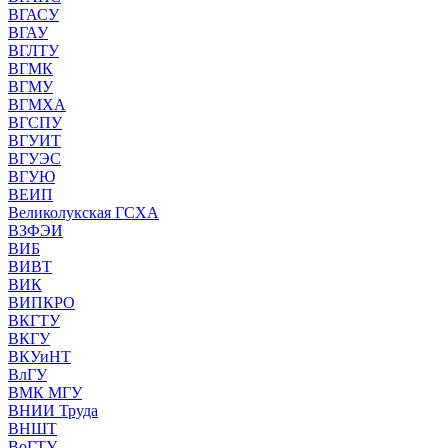
ВГАСУ
ВГАУ
ВГЛТУ
ВГМК
ВГМУ
ВГМХА
ВГСПУ
ВГУИТ
ВГУЭС
ВГУЮ
ВЕИП
Великолукская ГСХА
ВЗФЭИ
ВИБ
ВИВТ
ВИК
ВИПКРО
ВКГТУ
ВКГУ
ВКУиНТ
ВлГУ
ВМК МГУ
ВНИИ Труда
ВНШТ
ВоГТУ