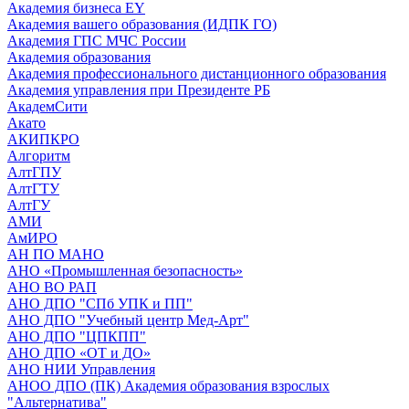
Академия бизнеса EY
Академия вашего образования (ИДПК ГО)
Академия ГПС МЧС России
Академия образования
Академия профессионального дистанционного образования
Академия управления при Президенте РБ
АкадемСити
Акато
АКИПКРО
Алгоритм
АлтГПУ
АлтГТУ
АлтГУ
АМИ
АмИРО
АН ПО МАНО
АНО «Промышленная безопасность»
АНО ВО РАП
АНО ДПО "СПб УПК и ПП"
АНО ДПО "Учебный центр Мед-Арт"
АНО ДПО "ЦПКПП"
АНО ДПО «ОТ и ДО»
АНО НИИ Управления
АНОО ДПО (ПК) Академия образования взрослых
"Альтернатива"