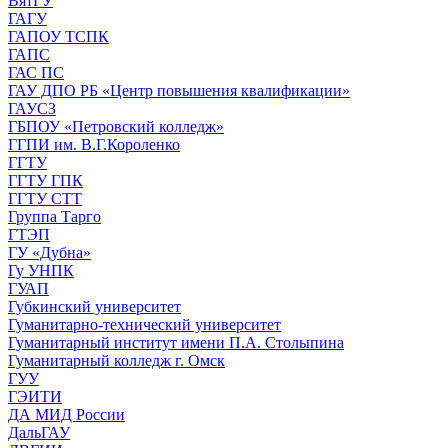
ВятГУ
ГАГУ
ГАПОУ ТСПК
ГАПС
ГАС ПС
ГАУ ДПО РБ «Центр повышения квалификации»
ГАУСЗ
ГБПОУ «Петровский колледж»
ГГПИ им. В.Г.Короленко
ГГТУ
ГГТУ ГПК
ГГТУ СТТ
Группа Тарго
ГТЭП
ГУ «Дубна»
Гу УНПК
ГУАП
Губкинский университет
Гуманитарно-технический университет
Гуманитарный институт имени П.А. Столыпина
Гуманитарный колледж г. Омск
ГУУ
ГЭИТИ
ДА МИД России
ДальГАУ