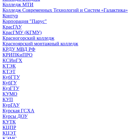
Колледж МТИ
Колледж Современных Технологий и Систем «Галактика»
Контур
Корпорация "Парус"
КрасГАУ
КрасГМУ (КГМУ)
Красногорский колледж
Красноярский монтажный колледж
КРДУ МВД РФ
КРИПКиПРО
КСИиГХ
КТЭК
КТЭТ
КубГТУ
КубГУ
КузГТУ
КУМО
КУП
КурГАУ
Курская ГСХА
Курсы ДОУ
КУТК
КЦПР
КЦЭТ
КЭМС