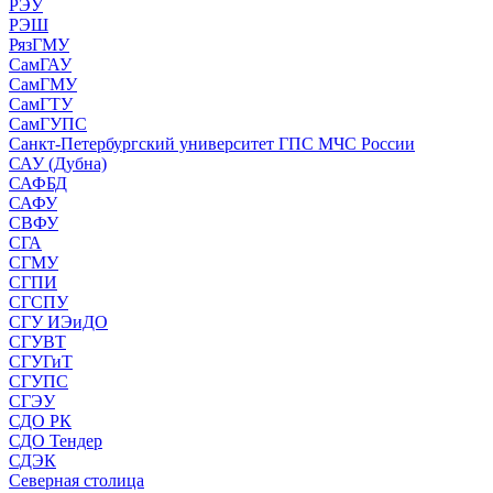
РЭУ
РЭШ
РязГМУ
СамГАУ
СамГМУ
СамГТУ
СамГУПС
Санкт-Петербургский университет ГПС МЧС России
САУ (Дубна)
САФБД
САФУ
СВФУ
СГА
СГМУ
СГПИ
СГСПУ
СГУ ИЭиДО
СГУВТ
СГУГиТ
СГУПС
СГЭУ
СДО РК
СДО Тендер
СДЭК
Северная столица