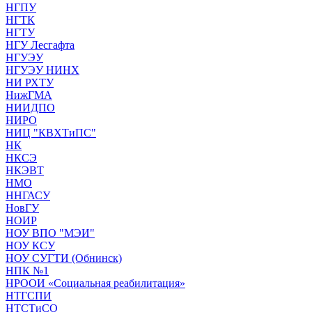
НГПУ
НГТК
НГТУ
НГУ Лесгафта
НГУЭУ
НГУЭУ НИНХ
НИ РХТУ
НижГМА
НИИДПО
НИРО
НИЦ "КВХТиПС"
НК
НКСЭ
НКЭВТ
НМО
ННГАСУ
НовГУ
НОИР
НОУ ВПО "МЭИ"
НОУ КСУ
НОУ СУГТИ (Обнинск)
НПК №1
НРООИ «Социальная реабилитация»
НТГСПИ
НТСТиСО