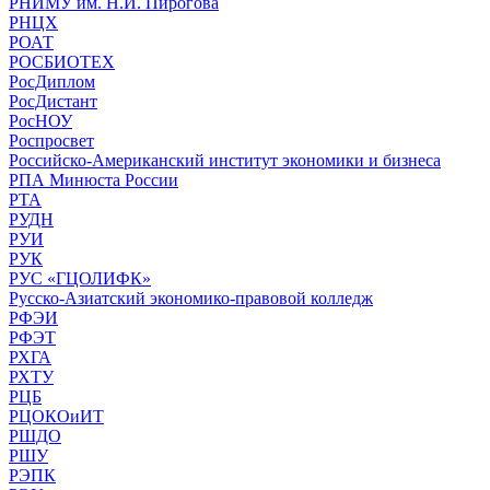
РНИМУ им. Н.И. Пирогова
РНЦХ
РОАТ
РОСБИОТЕХ
РосДиплом
РосДистант
РосНОУ
Роспросвет
Российско-Американский институт экономики и бизнеса
РПА Минюста России
РТА
РУДН
РУИ
РУК
РУС «ГЦОЛИФК»
Русско-Азиатский экономико-правовой колледж
РФЭИ
РФЭТ
РХГА
РХТУ
РЦБ
РЦОКОиИТ
РШДО
РШУ
РЭПК