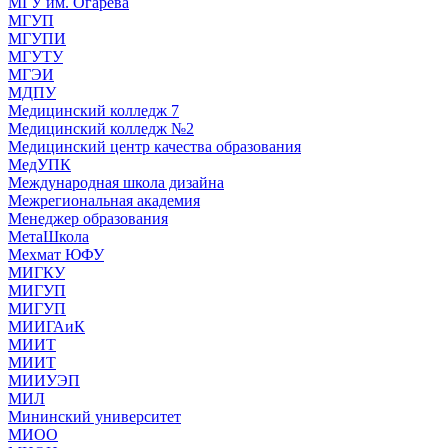
МГУ им. Огарева
МГУП
МГУПИ
МГУТУ
МГЭИ
МДПУ
Медицинский колледж 7
Медицинский колледж №2
Медицинский центр качества образования
МедУПК
Международная школа дизайна
Межрегиональная академия
Менеджер образования
МетаШкола
Мехмат ЮФУ
МИГКУ
МИГУП
МИГУП
МИИГАиК
МИИТ
МИИТ
МИИУЭП
МИЛ
Мининский университет
МИОО