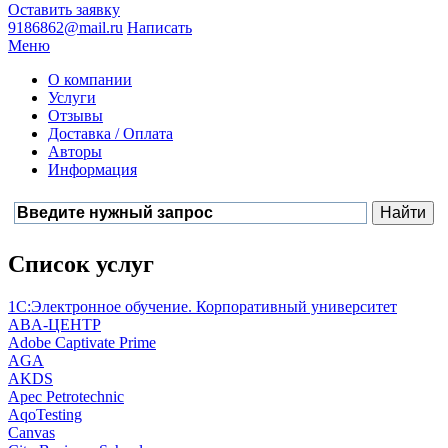
Оставить заявку
9186862@mail.ru
Написать
Меню
О компании
Услуги
Отзывы
Доставка / Оплата
Авторы
Информация
Список услуг
1С:Электронное обучение. Корпоративный университет
ABA-ЦЕНТР
Adobe Captivate Prime
AGA
AKDS
Apec Petrotechnic
AqoTesting
Canvas