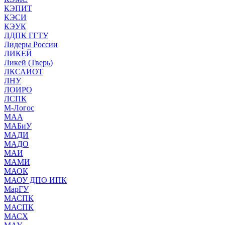
КЭПИТ
КЭСИ
КЭУК
ЛДПК ГГТУ
Лидеры России
ЛИКЕЙ
Ликей (Тверь)
ЛКСАИОТ
ЛНУ
ЛОИРО
ЛСПК
М-Логос
МАА
МАБиУ
МАДИ
МАДО
МАИ
МАМИ
МАОК
МАОУ ДПО ИПК
МарГУ
МАСПК
МАСПК
МАСХ