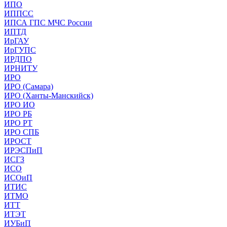
ИПО
ИППСС
ИПСА ГПС МЧС России
ИПТД
ИрГАУ
ИрГУПС
ИРДПО
ИРНИТУ
ИРО
ИРО (Самара)
ИРО (Ханты-Манскийск)
ИРО ИО
ИРО РБ
ИРО РТ
ИРО СПБ
ИРОСТ
ИРЭСПиП
ИСГЗ
ИСО
ИСОиП
ИТИС
ИТМО
ИТТ
ИТЭТ
ИУБиП