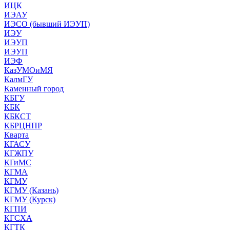
ИЦК
ИЭАУ
ИЭСО (бывший ИЭУП)
ИЭУ
ИЭУП
ИЭУП
ИЭФ
КазУМОиМЯ
КалмГУ
Каменный город
КБГУ
КБК
КБКСТ
КБРЦНПР
Кварта
КГАСУ
КГЖПУ
КГиМС
КГМА
КГМУ
КГМУ (Казань)
КГМУ (Курск)
КГПИ
КГСХА
КГТК