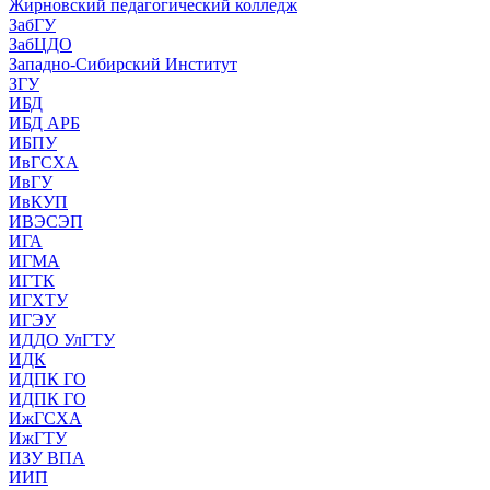
Жирновский педагогический колледж
ЗабГУ
ЗабЦДО
Западно-Сибирский Институт
ЗГУ
ИБД
ИБД АРБ
ИБПУ
ИвГСХА
ИвГУ
ИвКУП
ИВЭСЭП
ИГА
ИГМА
ИГТК
ИГХТУ
ИГЭУ
ИДДО УлГТУ
ИДК
ИДПК ГО
ИДПК ГО
ИжГСХА
ИжГТУ
ИЗУ ВПА
ИИП