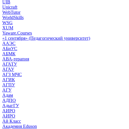
UIB
Unicraft
WebTutor
WorldSkills
WSG
XUM
Yaware.Courses
«1 сентября» (Педагогический университет)
ААЭС
АБиУС
АБМК
АВА-терапия
АГАТУ
АГАУ
АГЗ МЧС
АГИК
АГПУ
АГУ
Адам
АДПО
АдыгГУ
АИРО
АИРО
Ай Класс
Академия Eduson