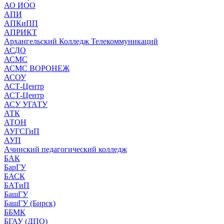
АО ИОО
АПИ
АПКиПП
АПРИКТ
Архангельский Колледж Телекоммуникаций
АСДО
АСМС
АСМС ВОРОНЕЖ
АСОУ
АСТ-Центр
АСТ-Центр
АСУ УГАТУ
АТК
АТОН
АУГСГиП
АУП
Ачинский педагогический колледж
БАК
БарГУ
БАСК
БАТиП
БашГУ
БашГУ (Бирск)
ББМК
БГАУ (ДПО)