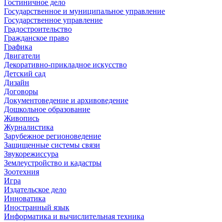
Гостиничное дело
Государственное и муниципальное управление
Государственное управление
Градостроительство
Гражданское право
Графика
Двигатели
Декоративно-прикладное искусство
Детский сад
Дизайн
Договоры
Документоведение и архивоведение
Дошкольное образование
Живопись
Журналистика
Зарубежное регионоведение
Защищенные системы связи
Звукорежиссура
Землеустройство и кадастры
Зоотехния
Игра
Издательское дело
Инноватика
Иностранный язык
Информатика и вычислительная техника