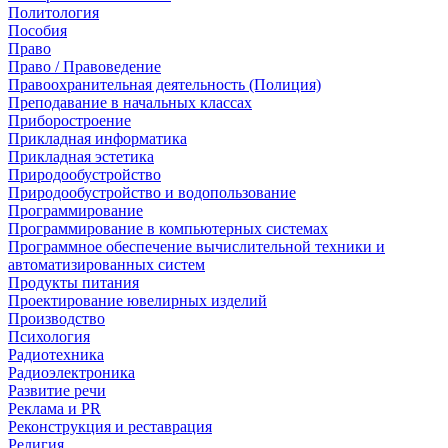
Политология
Пособия
Право
Право / Правоведение
Правоохранительная деятельность (Полиция)
Преподавание в начальных классах
Приборостроение
Прикладная информатика
Прикладная эстетика
Природообустройство
Природообустройство и водопользование
Программирование
Программирование в компьютерных системах
Программное обеспечение вычислительной техники и
автоматизированных систем
Продукты питания
Проектирование ювелирных изделий
Производство
Психология
Радиотехника
Радиоэлектроника
Развитие речи
Реклама и PR
Реконструкция и реставрация
Религия