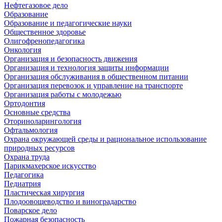
Нефтегазовое дело
Образование
Образование и педагогические науки
Общественное здоровье
Олигофренопедагогика
Онкология
Организация и безопасность движения
Организация и технология защиты информации
Организация обслуживания в общественном питании
Организация перевозок и управление на транспорте
Организация работы с молодежью
Ортодонтия
Основные средства
Оториноларингология
Офтальмология
Охрана окружающей среды и рациональное использование
природных ресурсов
Охрана труда
Парикмахерское искусство
Педагогика
Педиатрия
Пластическая хирургия
Плодоовощеводство и виноградарство
Поварское дело
Пожарная безопасность