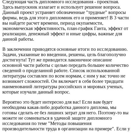
Следующая часть дипломного исследования - проектная.
Здесь выпускник излагает и использует решение вопроса.
Данный проект устраняет обозначенные "трудные" вопросы
фирмы, ведь для этого дипломник его и применяет! В 3 части
вы найдете расчет времени, период окупаемости,
экономическая эффективность, план-график Ганта, эффект от
реализации, денежный эффект и иные цифры, важные для
данной работы.
В заключении приводятся основные итоги по исследованию.
Задачи, указанные во введении, решены, цель благополучно
достигнута! Тут же приводится лаконичное описание
основной части работы с целью передать большее количество
сведений о проделанной работе. Список использованной
литературы составлен по всем нормам, с ним у вас точно не
возникнет сложностей. Он включает в себя более тридцати
наименований литературы российских и мировых ученых,
которые изучали данный вопрос.
Вероятно это будет интересно для вас! Если вам будет
необходима какая-либо доработка данного диплома, мы
готовы сделать ее без лишних затрат для него. Поэтому-то вы
можете не сомневаться в удачной защите дипломного
исследования по теме "Методы повышения
производительности труда в организации на примере". Если у