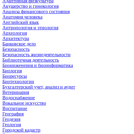
Адаптивная физкультура
Акушерство и гинекология
Анализа финансового состояния
Анатомия человека
Английский язык
Антропология и этнология
Археология
Архитектура
Банковское дело
Безопасность
Безопасность жизнедеятельности
Библиотечная деятельность
Биоинженерия и биоинформатика
Биология
Биоресурсы
Биотехнологии
Бухгалтерский учет, анализ и аудит
Ветеринария
Водоснабжение
Вокальное искусство
Воспитание
География
Геодезия
Геология
Городской кадастр